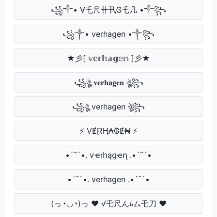
꧁༒• ᐯ乇尺卄卂Ꮆ乇几 •༒꧂
꧁༒• verhagen •༒꧂
★彡[ 𝕧𝕖𝕣𝕙𝕒𝕘𝕖𝕟 ]彡★
꧁ঔৣ 𝐯𝐞𝐫𝐡𝐚𝐠𝐞𝐧 ঔৣ꧂
꧁ঔৣ verhagen ঔৣ꧂
⚡ VɆⱤⱧ₳₲Ɇ₦ ⚡
•´¯`•. ѵҽɾհąցҽղ .•´¯`•
•´¯`•. verhagen .•´¯`•
(っ◔◡◔)っ ♥ √乇尺んﾑム乇刀 ♥