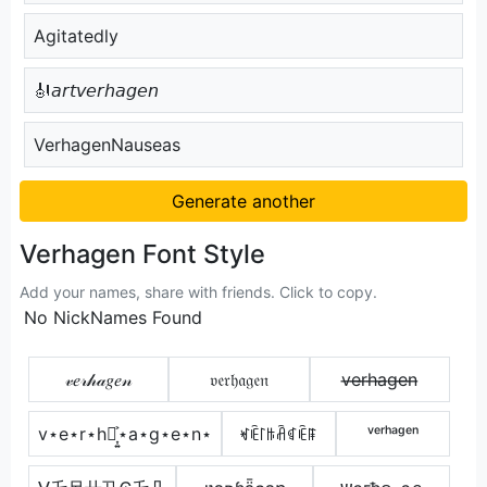
Agitatedly
🎻𝘢𝘳𝘵𝘷𝘦𝘳𝘩𝘢𝘨𝘦𝘯
VerhagenNauseas
Generate another
Verhagen Font Style
Add your names, share with friends. Click to copy.
No NickNames Found
𝓋𝑒𝓇𝒽𝒶𝑔𝑒𝓃
𝔳𝔢𝔯𝔥𝔞𝔤𝔢𝔫
v̶e̶r̶h̶a̶g̶e̶n̶
v⋆e⋆r⋆h⋆͎͍͐⋆a⋆g⋆e⋆n⋆
ꏝꍟ꒓ꑛꋫꁍꍟꁹ
ᵛᵉʳʰᵃᵍᵉⁿ