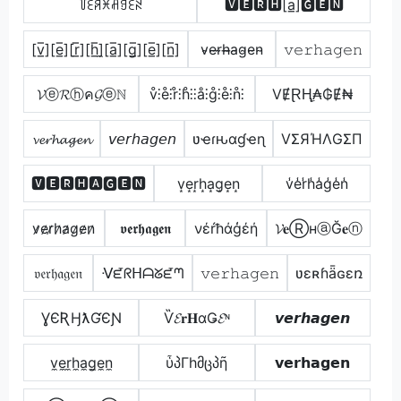
꒦ꏂꋪꁝꋬꍌꏂꋊ
🆅🅴🆁🅷[a̲̅]🅶🅴🅽
[v̲̅][e̲̅][r̲̅][h̲̅]̼[a̲̅][g̲̅][e̲̅][n̲̅]
v̴e̴r̴h̴̶a̴g̴e̴n̴
𝚟𝚎𝚛𝚑𝚊𝚐𝚎𝚗
𝓥ⓔ𝓡ⓗค𝓖ⓔℕ
v̊⫶e̊⫶r̊⫶h̊⫶⫶å⫶g̊⫶e̊⫶n̊⫶
VɆⱤⱧ̼₳₲Ɇ₦
𝓿𝓮𝓻𝓱𝓪𝓰𝓮𝓷
𝘷𝘦𝘳𝘩𝘢𝘨𝘦𝘯
ʋҽɾԋαɠҽɳ
VΣЯΉΛGΣП
🆅🅴🆁🅷🅰🅶🅴🅽
v͙e͙r͙h͙a͙g͙e͙n͙
v̾e̾r̾h̾a̾g̾e̾n̾
v̷e̷r̷h̷a̷g̷e̷n̷
𝖛𝖊𝖗𝖍𝖆𝖌𝖊𝖓
νέŕħάģέή
𝓥𝐞ⓇнⓐĞ𝐞ⓝ
𝔳𝔢𝔯𝔥𝔞𝔤𝔢𝔫
ᐺᘿᖇᕼᗩᘜᘿᘉ
𝚟𝚎𝚛𝚑𝚊𝚐𝚎𝚗
ʋɛʀɦǟɢɛռ
ƔЄƦӇƛƓЄƝ
Ѷ𝓔𝐫𝐇αǤ𝓔ᶰ
𝙫𝙚𝙧𝙝𝙖𝙜𝙚𝙣
v̼e̼r̼h̼a̼g̼e̼n̼
ὗპΓhმცპῆ
𝘃𝗲𝗿𝗵𝗮𝗴𝗲𝗻