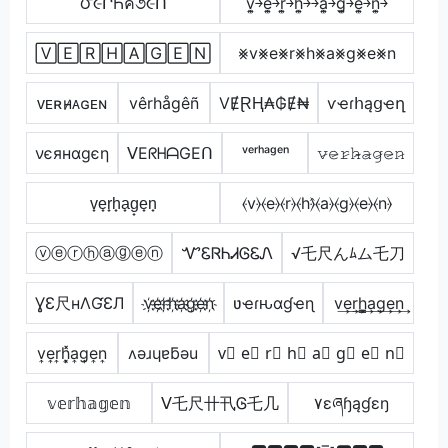
౮૯ՐҺค૭૯Ո
v͎͍͐￫e͎͍͐￫r͎͍͐￫h͎͍͐￫￫a͎͍͐￫g͎͍͐￫e͎͍͐￫n͎͍͐￫
🅅🄴🅁🄷🄰🄶🄴🄽
⨳v⨳e⨳r⨳h⨳a⨳g⨳e⨳n
ᴠᴇʀʜ̷ᴀɢᴇɴ
vêrhågêñ
VɆⱤⱧ₳₲Ɇ₦
ѵҽɾհąցҽղ
νєянαgєη
ᐯEᖇᕼᗩGEᑎ
ᵛᵉʳʰᵃᵍᵉⁿ
𝚟̷𝚎̷𝚛̷𝚑̷̴𝚊̷𝚐̷𝚎̷𝚗̷
v̟e̟r̟h̟a̟g̟e̟n̟
⦑v⦒⦑e⦒⦑r⦒⦑h⦒̂⦑a⦒⦑g⦒⦑e⦒⦑n⦒
ⓥⓔⓡⓗⓐⓖⓔⓝ
ᏉᏋᏒᏂᏗᎶᏋᏁ
√乇尺んﾑム乇刀
ƔƐ尺нΛƓƐЛ
v҉e҉r҉h҉a҉g҉e҉n҉
ʋҽɾԋαɠҽɳ
v͢e͢r͢h̳͢a͢g͢e͢n͢
v͎e͎r͎h͎͓̽a͎g͎e͎n͎
ʌǝɹɥɐƃǝu
v⃣ e⃣ r⃣ h⃣ a⃣ g⃣ e⃣ n⃣
𝕧𝕖𝕣𝕙𝕒𝕘𝕖𝕟
ᐯ乇尺卄卂Ꮆ乇几
۷ɛཞɧąɠɛŋ