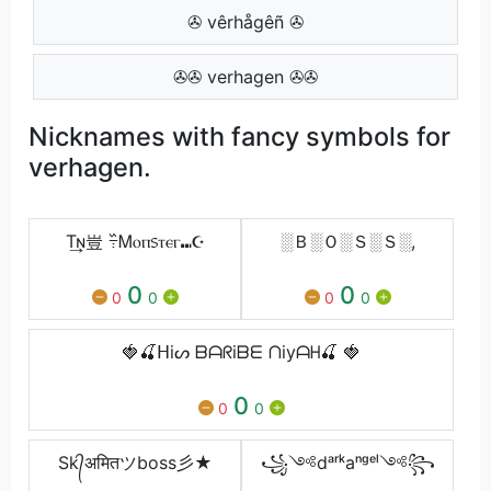
✇ vêrhågêñ ✇
✇✇ verhagen ✇✇
Nicknames with fancy symbols for
verhagen.
T͢ɴ豈 ߹߰Ꮇⲟⲡ᥉ⲧⲉⲅ⑉☪︎
░Ｂ░Ｏ░Ｓ░Ｓ░,
0
0
0
0
0
0
🍓🍒ᕼiᔕ ᗷᗩᖇiᗷᗴ ᑎiyᗩᕼ🍒 🍓
0
0
0
Sk᭄अमितツboss彡★
꧁༺dᵃʳᵏaⁿᵍᵉˡ༺꧂