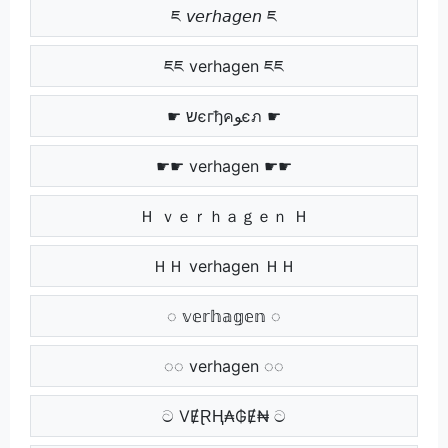
ཇ 𝘷𝘦𝘳𝘩𝘢𝘨𝘦𝘯 ཇ
ཇཇ verhagen ཇཇ
☛ שєгђคﻮєภ ☛
☛☛ verhagen ☛☛
Ｈ ｖｅｒｈａｇｅｎ Ｈ
ＨＨ verhagen ＨＨ
◌ 𝕧𝕖𝕣𝕙𝕒𝕘𝕖𝕟 ◌
◌◌ verhagen ◌◌
ට VɆⱤⱧ₳₲Ɇ₦ ට