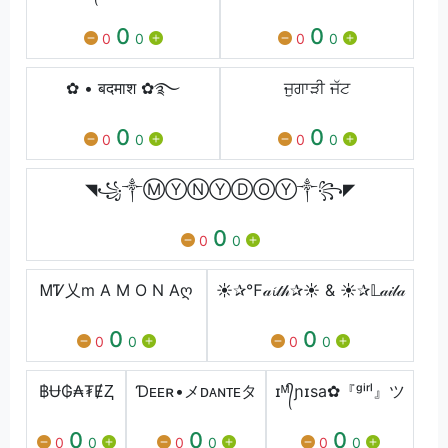
0
0
0
0
0
0
✿ • बदमाश ✿࿐ㅤ
ਜੁਗਾੜੀ ਜੱਟ
0
0
0
0
0
0
◥꧁༒ⓂⓎⓃⓎⒹⓄⓎ༒꧂◤
0
0
0
ᎷᏤ乂m A M O N Aღ
☀✰℉𝒶𝓲𝓉𝒽✰☀ & ☀✰𝕃𝒶𝒾𝓁𝒶
0
0
0
0
0
0
฿Ʉ₲₳₮ɆⱫ
Ɗᴇᴇʀ•メᴅᴀɴᴛᴇタ
ɪᴹ᭄ɲɪsa✿『ᵍⁱʳˡ』ツ
0
0
0
0
0
0
0
0
0