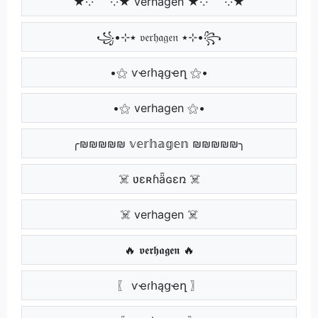
★·.·´¯`·.·★ verhagen ★·.·´¯`·.·★
꧁•⊹٭ 𝔳𝔢𝔯𝔥𝔞𝔤𝔢𝔫 ٭⊹•꧂
•⚝ ѵҽɾհąցҽղ ⚝•
•⚝ verhagen ⚝•
╭₪₪₪₪₪ 𝕧𝕖𝕣𝕙𝕒𝕘𝕖𝕟 ₪₪₪₪₪╮
☠️ ʋɛʀɦǟɢɛռ ☠️
☠️ verhagen ☠️
🔥 𝖛𝖊𝖗𝖍𝖆𝖌𝖊𝖓 🔥
〖 ѵҽɾհąցҽղ 〗