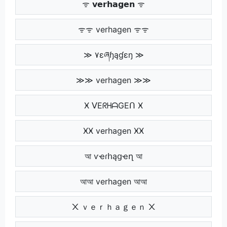
ᯤ 𝘃𝗲𝗿𝗵𝗮𝗴𝗲𝗻 ᯤ
ᯤᯤ verhagen ᯤᯤ
≫ ۷ɛཞɧąɠɛŋ ≫
≫≫ verhagen ≫≫
Ӿ ᐯEᖇᕼᗩGEᑎ Ӿ
ӾӾ verhagen ӾӾ
আ ѵҽɾհąցҽղ আ
আআ verhagen আআ
᙭ ｖｅｒｈａｇｅｎ ᙭