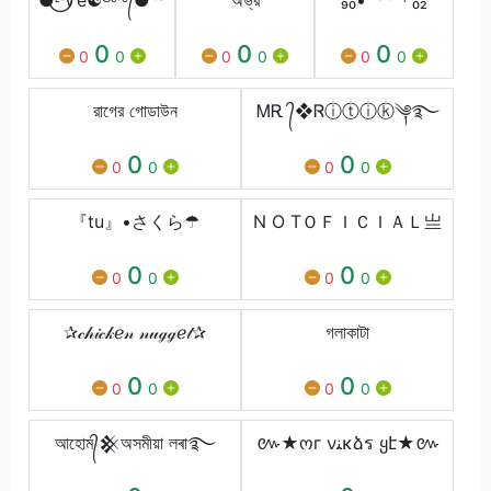
0
0
0
0
0
0
0
0
0
রাগের গোডাউন
ᎷᎡ ᭄❖Ꮢⓘⓣⓘⓚ༆࿐
0
0
0
0
0
0
『tu』•さくら☂
N O TㅤＯＦＩＣＩＡＬ亗
0
0
0
0
0
0
✰𝒸𝒽𝒾𝒸𝓀ℯ𝓃 𝓃𝓊ℊℊℯ𝓉✰
গলাকাটা
0
0
0
0
0
0
আহোম᭄𒆜অসমীয়া লৰা࿐
៚★ოг νﻨĸձร ყէ★៚