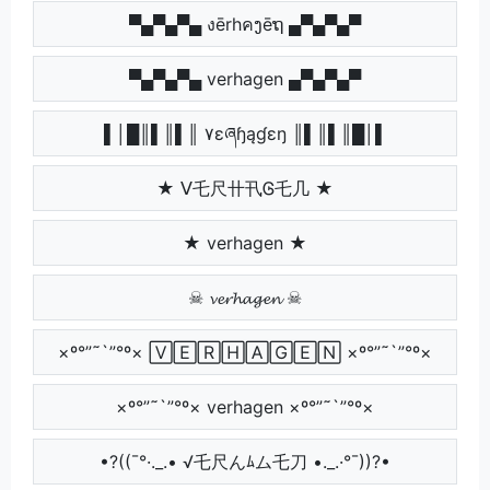
▀▄▀▄▀▄ งērhคງēຖ ▄▀▄▀▄▀
▀▄▀▄▀▄ verhagen ▄▀▄▀▄▀
▌│█║▌║▌║ ۷ɛཞɧąɠɛŋ ║▌║▌║█│▌
★ ᐯ乇尺卄卂Ꮆ乇几 ★
★ verhagen ★
☠ 𝓿𝓮𝓻𝓱𝓪𝓰𝓮𝓷 ☠
×º°”˜`”°º× 🅅🄴🅁🄷🄰🄶🄴🄽 ×º°”˜`”°º×
×º°”˜`”°º× verhagen ×º°”˜`”°º×
•?((¯°·._.• √乇尺んﾑム乇刀 •._.·°¯))?•