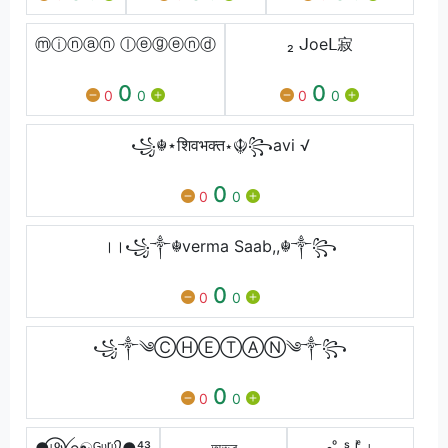
ⓜⓘⓝⓐⓝ ⓛⓔⓖⓔⓝⓓ
₂ㅤ ᒍoeᒪㅤ寂
0
0
0
0
0
0
꧁☬⋆शिवभक्त⋆☬꧂avi √
0
0
0
।।꧁༒☬verma Saab,,☬༒꧂
0
0
0
꧁༒︎༄Ⓒ︎Ⓗ︎Ⓔ︎Ⓣ︎Ⓐ︎Ⓝ︎༄༒︎꧂
0
0
0
●⃝ᶫᵒꪜe☯ᴳᶹʳᶹ᭄●⁴³
অভ্র
₉₀• ͦ ˢ ⁱ ͤ ᶥ ₀₂