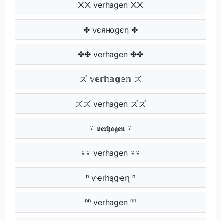
᙭᙭ verhagen ᙭᙭
✤ νєянαgєη ✤
✤✤ verhagen ✤✤
ズ 𝕧𝕖𝕣𝕙𝕒𝕘𝕖𝕟 ズ
ズズ verhagen ズズ
⍣ 𝖛𝖊𝖗𝖍𝖆𝖌𝖊𝖓 ⍣
⍣⍣ verhagen ⍣⍣
ⁿ ѵҽɾհąցҽղ ⁿ
ⁿⁿ verhagen ⁿⁿ