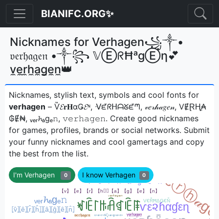
BIANIFC.ORG✨
Nicknames for Verhagen꧁༒•
𝔳𝔢𝔯𝔥𝔞𝔤𝔢𝔫 •༒꧂ 𝕍ⒺᖇĦᵃgⒺη💕
v̼e̼r̼h̼a̼g̼e̼n̼👑
Nicknames, stylish text, symbols and cool fonts for
verhagen
– Ѷ𝓔𝐫𝐇αǤ𝓔ᶰ, ᐺᘿᖇᕼᗩᘜᘿᘉ, 𝓋𝑒𝓇𝒽𝒶𝑔𝑒𝓃, VɆⱤⱧ̼₳
₲Ɇ₦, ᵥₑᵣ𝓱ₐgₑ𝚗, 𝚟𝚎𝚛𝚑𝚊𝚐𝚎𝚗ㅤ. Create good nicknames
for games, profiles, brands or social networks. Submit
your funny nicknames and cool gamertags and copy
the best from the list.
I'm Verhagen
I know Verhagen
0
0