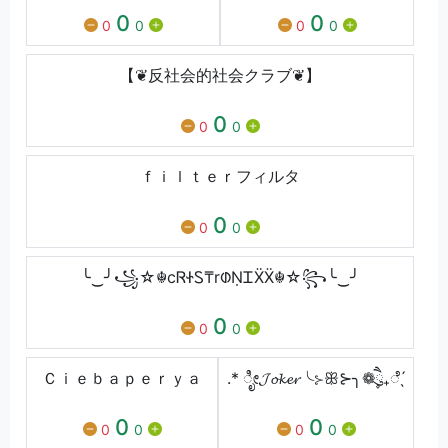
0
0
0
0
0
0
【❦反社会的社会クラブ❦】
0
0
0
ｆｉｌｔｅｒフィルタ
0
0
0
╰‿╯꧁☆☬cᏒᏐᏚ₸rᱰṆᏆẌẌ☬☆꧂╰‿╯
0
0
0
Ｃｉｅｂａｐｅｒｙａ
.* ೃೀ𝓙𝓸𝓴𝓮𝓻╰⊱ꕥ⊱╮❁ཻུ۪۪₊ೆ ̖́
0
0
0
0
0
0