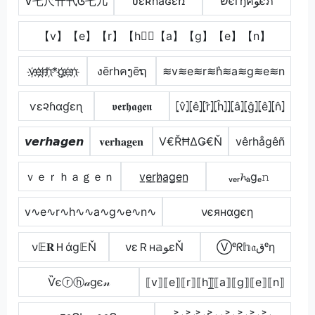
ᐯ乇尺卄卂Ꮆ乇几
ʋɛʀɦǟɢɛռ
שєгђคﻮєภ
【v】【e】【r】【h】⃣【a】【g】【e】【n】
v҉e҉r҉h҉*g҉e҉n҉
งērhคງēຖ
≋v≋e≋r≋h͛≋a≋g≋e≋n
ѵε૨ɦαɠεɳ
𝖛𝖊𝖗𝖍𝖆𝖌𝖊𝖓
⦏v̂⦎⦏ê⦎⦏r̂⦎⦏ĥ⦎⦎⦏â⦎⦏ĝ⦎⦏ê⦎⦏n̂⦎
𝙫𝙚𝙧𝙝𝙖𝙜𝙚𝙣
𝐯𝐞𝐫𝐡𝐚𝐠𝐞𝐧
V€ŘĦΔǤ€Ň
vêrhågêñ
ｖｅｒｈａｇｅｎ
v̲e̲r̲h̷̲a̲g̲e̲n̲
ᵥₑᵣ𝓱ₐgₑ𝚗
v∿e∿r∿h∿∿a∿g∿e∿n∿
νєянαgєη
ν𝔼𝐑Ｈάg𝔼Ň
νεＲн𝕒ﻮεŇ
Ⓥᵉᖇ𝕙𝔞قᵉη
Ѷєⓡⓗ𝒶gє𝓃
⟦v⟧⟦e⟧⟦r⟧⟦h⟧̲̅⟦a⟧⟦g⟧⟦e⟧⟦n⟧