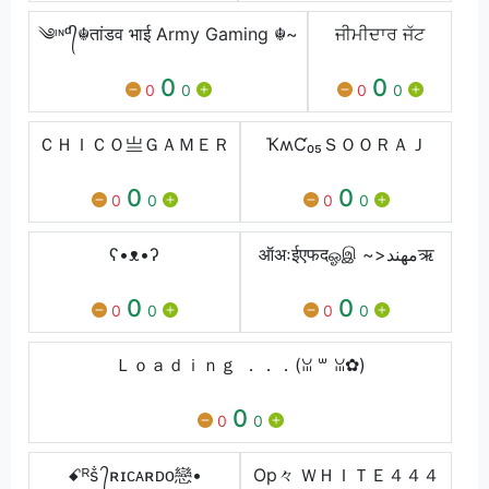
༄ᶦᶰᵈ᭄☬तांडव भाई Army Gaming ☬~
ਜੀਮੀਦਾਰ ਜੱਟ
0
0
0
0
0
0
ＣＨＩＣＯ亗ＧＡＭＥＲ
ҠʍƇ₀₅ＳＯＯＲＡＪ
0
0
0
0
0
0
ʕ•ᴥ•ʔ
ऑअःईएफदஓஇ ~>مهندऋ
0
0
0
0
0
0
Ｌｏａｄｉｎｇ ．．．(ꈍ ꒳ ꈍ✿)
0
0
0
ꗃᴿṧ ᭄ʀɪᴄᴀʀᴅᴏ戀•
Op々 ＷＨＩＴＥ４４４