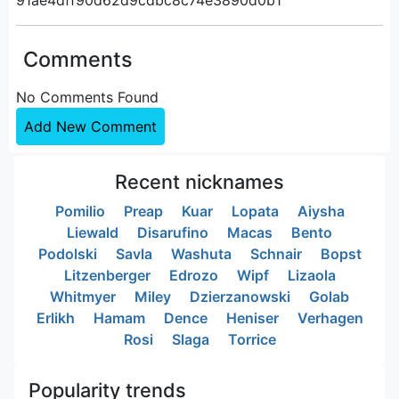
Comments
No Comments Found
Add New Comment
Recent nicknames
Pomilio
Preap
Kuar
Lopata
Aiysha
Liewald
Disarufino
Macas
Bento
Podolski
Savla
Washuta
Schnair
Bopst
Litzenberger
Edrozo
Wipf
Lizaola
Whitmyer
Miley
Dzierzanowski
Golab
Erlikh
Hamam
Dence
Heniser
Verhagen
Rosi
Slaga
Torrice
Popularity trends