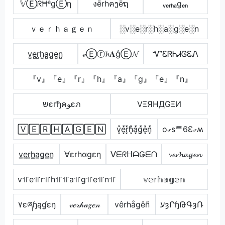
𝕍ⒺᖇĦᵃgⒺη
งērhคງēຖ
ᵥₑᵣₕₐgₑₙ
ｖｅｒｈａｇｅｎ
░v░e░r░h░a░g░e░n
v̺e̺r̺h̺a̺g̺e̺n̺
𝓋Ⓔⓡ𝓱𝐀ģⒺ𝓝
ᏉᏋᏒᏂᏗᎶᏋᏁ
『v』『e』『r』『h』『a』『g』『e』『n』
שєгђคﻮєภ
VΞЯHДGΞИ
🅅🄴🅁🄷🄰🄶🄴🄽
v͓̽e͓̽r͓̽h͓̽̾a͓̽g͓̽e͓̽n͓̽
oގsᄅ6Ɛގʍ
v̳e̳r̳h̳̲a̳g̳e̳n̳
∀εrhαgεη
ᐯᗴᖇᕼᗩǤᗴᑎ
𝓿𝓮𝓻𝓱𝓪𝓰𝓮𝓷
v꜉꜍e꜉꜍r꜉꜍h꜉꜍꜉꜍a꜉꜍g꜉꜍e꜉꜍n꜉꜍
𝕧𝕖𝕣𝕙𝕒𝕘𝕖𝕟
۷ɛཞɧąɠɛŋ
𝓋𝑒𝓇𝒽𝒶𝑔𝑒𝓃
vêrhågêñ
עȝՐɧԹԳȝՌ