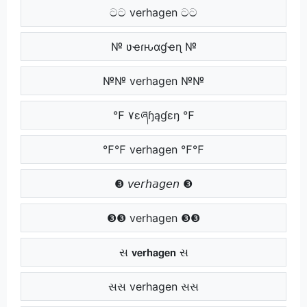
ටට verhagen ටට
№ ʋҽɾԋαɠҽɳ №
№№ verhagen №№
℉ ۷ɛཞɧąɠɛŋ ℉
℉℉ verhagen ℉℉
❸ 𝘷𝘦𝘳𝘩𝘢𝘨𝘦𝘯 ❸
❸❸ verhagen ❸❸
સ 𝘃𝗲𝗿𝗵𝗮𝗴𝗲𝗻 સ
સસ verhagen સસ