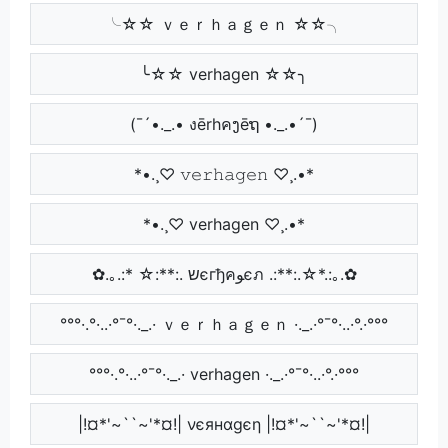
╰☆☆ ｖｅｒｈａｇｅｎ ☆☆╮
╰☆☆ verhagen ☆☆╮
(¯´•._.• งērhคງēຖ •._.•´¯)
*•.¸♡ 𝚟𝚎𝚛𝚑𝚊𝚐𝚎𝚗 ♡¸.•*
*•.¸♡ verhagen ♡¸.•*
✿.｡.:* ☆:**:. שєгђคﻮєภ .:**:.☆*.:｡.✿
°°°·.°·..·°¯°·._.· ｖｅｒｈａｇｅｎ ·._.·°¯°·..·°.·°°°
°°°·.°·..·°¯°·._.· verhagen ·._.·°¯°·..·°.·°°°
|!¤*'~``~'*¤!| νєянαgєη |!¤*'~``~'*¤!|