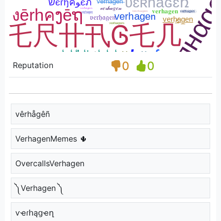
0
0
Reputation
vêrhågêñ
VerhagenMemes 🌵
OvercallsVerhagen
༽Verhagen ༽
ѵҽɾհąցҽղ