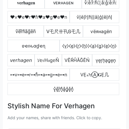
𝐯𝐞𝐫𝐡𝐚𝐠𝐞𝐧
ᴠᴇʀʜᴀɢᴇɴ
v̊⫶e̊⫶r̊⫶h̊⫶͎⫶å⫶g̊⫶e̊⫶n̊⫶
♥v♥e♥r♥h͛♥a♥g♥e♥n
v͛⦚e͛⦚r͛⦚h͛⦚⦚a͛⦚g͛⦚e͛⦚n͛⦚
v͆e͆r͆h͆a͆g͆e͆n͆
ᐯ乇尺卄卂Ꮆ乇几
ѵёянаgёп
ʋҽɾԋαɠҽɳ
⧼v̼⧽⧼e̼⧽⧼r̼⧽⧼h̼⧽⧽⧼a̼⧽⧼g̼⧽⧼e̼⧽⧼n̼⧽
𝘷𝘦𝘳𝘩𝘢𝘨𝘦𝘯
𝓥𝕖𝔯ᕼ𝔞g𝕖Ň
VĔŔĤĂĞĔŃ
v͎e͎r͎h͎a͎g͎e͎n͎
⊶v⊶e⊶r⊶h̊⊶a⊶g⊶e⊶n
VẸ𝓇𝓗Ⓐ𝐆Ẹ几
v͓̽e͓̽r͓̽h͓̽a͓̽g͓̽e͓̽n͓̽
Stylish Name For Verhagen
Add your names, share with friends. Click to copy.