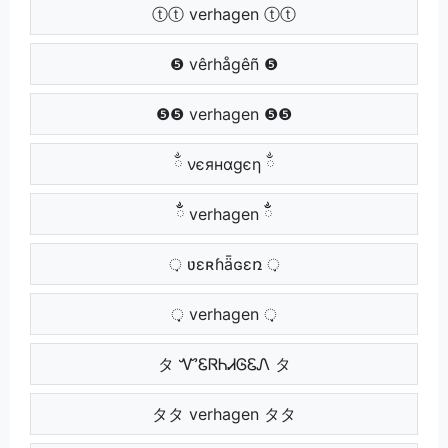
ⓣⓣ verhagen ⓣⓣ
❺ vêrhågêñ ❺
❺❺ verhagen ❺❺
ྂ νєянαgєη ྂ
ྂྂ verhagen ྂྂ
़ ʋɛʀɦǟɢɛռ ़
़़ verhagen ़़
タ ᏉᏋᏒᏂᏗᎶᏋᏁ タ
タタ verhagen タタ