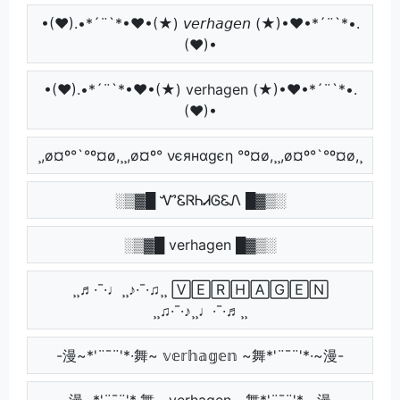
•(♥).•*´¨`*•♥•(★) 𝘷𝘦𝘳𝘩𝘢𝘨𝘦𝘯 (★)•♥•*´¨`*•.
(♥)•
•(♥).•*´¨`*•♥•(★) verhagen (★)•♥•*´¨`*•.
(♥)•
¸,ø¤º°`°º¤ø,¸¸,ø¤º° νєянαgєη °º¤ø,¸¸,ø¤º°`°º¤ø,¸
░▒▓█ ᏉᏋᏒᏂᏗᎶᏋᏁ █▓▒░
░▒▓█ verhagen █▓▒░
¸¸♬·¯·♩¸¸♪·¯·♫¸¸ 🅅🄴🅁🄷🄰🄶🄴🄽
¸¸♫·¯·♪¸¸♩·¯·♬¸¸
-漫~*'¨¯¨'*·舞~ 𝕧𝕖𝕣𝕙𝕒𝕘𝕖𝕟 ~舞*'¨¯¨'*·~漫-
-漫~*'¨¯¨'*·舞~ verhagen ~舞*'¨¯¨'*·~漫-