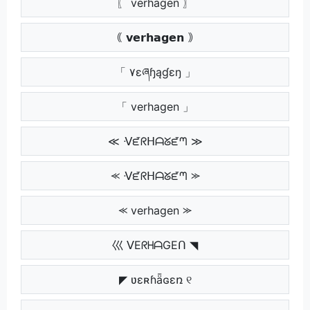
〖 verhagen 〗
｟ 𝘃𝗲𝗿𝗵𝗮𝗴𝗲𝗻 ｠
「 ۷ɛཞɧąɠɛŋ 」
「 verhagen 」
≪ ᐺᘿᖇᕼᗩᘜᘿᘉ ≫
⪻ ᐺᘿᖇᕼᗩᘜᘿᘉ ⪼
⪻ verhagen ⪼
巛 ᐯEᖇᕼᗩGEᑎ ◥
◤ ʋɛʀɦǟɢɛռ ୧