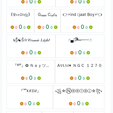
0
0
0
0
0
0
｟𝔓𝔯𝔬𝔖𝔱𝔶𝔩͢͢͢𝔢｠
Gᵣₑₑₙ Cᵣₐcₖ
👉⚡ind।jaat Boy⚡👈
0
0
0
0
0
0
0
0
0
๖ۣۜṦ☯Ṧ✫𝒞𝑜𝓈𝓂𝒾𝒸 𝐿𝒾𝑔𝒽𝓉
☝︎▄︻̷̿┻̿═━一☝︎
0
0
0
0
0
0
『ᵍⁱʳˡ』✿ Ｎａｙツ...
Aรτ𝓜✶ ＮＧＣ １２７０
0
0
0
0
0
0
『 ͥ ͣ ͫꀘꋬ꒦꒐ꋊ』
꧁☆Ⓝⓔⓔⓡⓐⓙ☆꧂
0
0
0
0
0
0