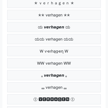
✭ ｖｅｒｈａｇｅｎ ✭
✭✭ verhagen ✭✭
ಯ 𝙫𝙚𝙧𝙝𝙖𝙜𝙚𝙣 ಯ
ಯಯ verhagen ಯಯ
Ꮃ ѵҽɾհąցҽղ Ꮃ
ᎳᎳ verhagen ᎳᎳ
ₒ 𝙫𝙚𝙧𝙝𝙖𝙜𝙚𝙣 ₒ
ₒₒ verhagen ₒₒ
ⓣ 🆅🅴🆁🅷🅰🅶🅴🅽 ⓣ