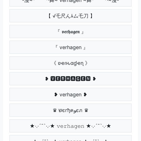
【 √乇尺んﾑム乇刀 】
『 𝖛𝖊𝖗𝖍𝖆𝖌𝖊𝖓 』
『 verhagen 』
《 ʋҽɾԋαɠҽɳ 》
❥ 🆅🅴🆁🅷🅰🅶🅴🅽 ❥
❥ verhagen ❥
♛ שєгђคﻮєภ ♛
★·.·´¯`·.·★ 𝚟𝚎𝚛𝚑𝚊𝚐𝚎𝚗 ★·.·´¯`·.·★