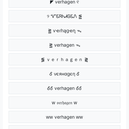
◤ verhagen ୧
୨ ᏉᏋᏒᏂᏗᎶᏋᏁ ⪑
⪒ ѵҽɾհąցҽղ ᯓ
⪒ verhagen ᯓ
⪓ ｖｅｒｈａｇｅｎ ⪔
Ꮄ νєянαgєη Ꮄ
ᎴᎴ verhagen ᎴᎴ
ᴡ 𝔳𝔢𝔯𝔥𝔞𝔤𝔢𝔫 ᴡ
ᴡᴡ verhagen ᴡᴡ