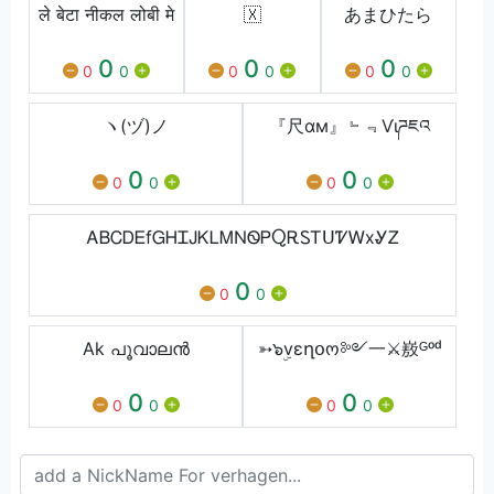
ले बेटा नीकल लोबी मे
🇽​
あまひたら
0
0
0
0
0
0
0
0
0
ヽ(ヅ)ノ
『尺αм』﹄﹃Ѵιཌཇའ
0
0
0
0
0
0
ᎪᏴᏟᎠᎬfᏀᎻᏆᎫᏦᏞᎷΝᏫᏢႭᎡᏚᎢᑌᏤᎳxᎽᏃ
0
0
0
Ak പൂവാലൻ
➳๖ۣvεղօო༻一⚔㟼ᴳᵒᵈ
0
0
0
0
0
0