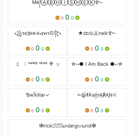
Mʀ᭄ⒶⒷⒽⒾⓈⒽⒺⓀ࿐
0
0
0
꧁รєɭשค☠๔๓รՇ꧂
★ವಾಸು乂naik࿐
0
0
0
0
0
0
ミ 〔 ᶜᵃⁿᵈʸ ˢᵏᶦᵉˢ 🍭 ッ
☆⑅● I Am Back ●⑅☆
0
0
0
0
0
0
Ɓꪝㅤkillarㅤ✓
➳இℓÀ๖ۣۣۜmĄ℟ĄŅ♌
0
0
0
0
0
0
🕸️rick᚛ᷝ ͣ ͫuภd𝖊rgr𝑜บภd🕸️