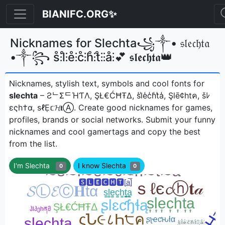
BIANIFC.ORG✨
Nicknames for Slechta꧁༒• 𝔰𝔩𝔢𝔠𝔥𝔱𝔞
•༒꧂ s̊⫶l̊⫶e̊⫶c̊⫶h̊⫶t̊⫶⫶å⫶💕 𝖘𝖑𝖊𝖈𝖍𝖙𝖆👑
Nicknames, stylish text, symbols and cool fonts for
slechta
– ƧᄂΣᄃΉƬΛ, ŞŁ€ĆĦŦΔ, s̾l̾e̾c̾h̾t̾a̾, Şlē¢htค, šﾚ
εςh†α, ѕℓẸ𝕔𝓗𝐭Ⓐㅤ. Create good nicknames for games,
profiles, brands or social networks. Submit your funny
nicknames and cool gamertags and copy the best
from the list.
I'm Slechta
I know Slechta
0
0