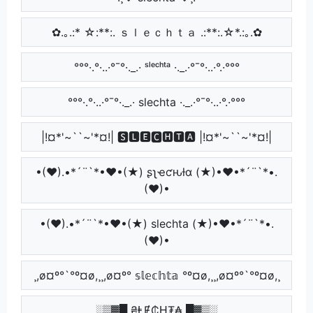
✿.｡.:* ☆:**:. ｓｌｅｃｈｔａ .:**:.☆*.:｡.✿
°°°·.°·..·°¯°·._.· ˢˡᵉᶜʰᵗᵃ ·._.·°¯°·..·°.·°°°
°°°·.°·..·°¯°·._.· slechta ·._.·°¯°·..·°.·°°°
|!¤*'~``~'*¤!| 🆂🅻🅴🅲🅷🆃🅰 |!¤*'~``~'*¤!|
•(♥).•*´¨`*•♥•(★) ʂʅҽƈԋƚα (★)•♥•*´¨`*•.
(♥)•
•(♥).•*´¨`*•♥•(★) slechta (★)•♥•*´¨`*•.
(♥)•
¸,ø¤º°`°º¤ø,¸¸,ø¤º° 𝕤𝕝𝕖𝕔𝕙𝕥𝕒 °º¤ø,¸¸,ø¤º°`°º¤ø,¸
░▒▓█ ₴ⱠɆ₵Ⱨ₮₳ █▓▒░