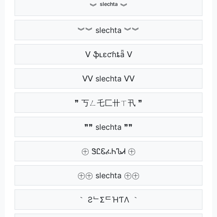
︾ ˢˡᵉᶜʰᵗᵃ ︾
︾︾ slechta ︾︾
ᐯ ֆʟɛƈɦȶǟ ᐯ
ᐯᐯ slechta ᐯᐯ
❞ 丂ㄥ乇匚卄ㄒ卂 ❞
❞❞ slechta ❞❞
㊉ ᏕᏝᏋፈᏂᏖᏗ ㊉
㊉㊉ slechta ㊉㊉
｀ ƧᄂΣᄃΉƬΛ ｀