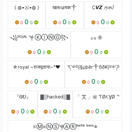
( ◍•㉦•◍ )
खलnaयक༒
C𝙑𝙕 ꪑꪮᦔ
0
0
0
0
0
0
0
0
0
꧁ᴿᴼᵞᴬᴸ ༆ ⓀⒾⓃⒼ꧂
₂.₀ ㊝
0
0
0
0
0
0
☆royal ~राजपूताना~°❤️
ད༺⁅§µþêr༒ßð¥⁆༻ཌ
0
0
0
0
0
0
『ᎶᎧ』
▓▒hacked▒▓
‏「 艾 」㊙ ƬØ𝓚ƔØ ™
0
0
0
0
0
0
0
0
0
♕︎Ⓜ︎⍟Ⓝ︎Ⓢ︎༆Ⓐ︎Ⓡ︎ʰᵃʳᵗⁱᵏ ᵇᵒˢˢ✯