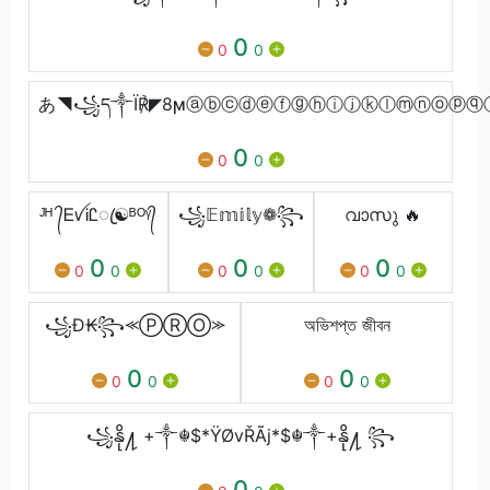
0
0
0
あ◥꧁ད༒Ï℟◤8ϻⓐⓑⓒⓓⓔⓕⓖⓗⓘⓙⓚⓛⓜⓝⓞⓟⓠ
0
0
0
ᴶᴴ ᭄ᎬꪜᎥᏝꦿ☯ᴮᴼᵞ᭄
꧁𝔼𝕞𝕚𝕝𝕪❁꧂
വാസു 🔥
0
0
0
0
0
0
0
0
0
꧁Đ₭꧂⪻ⓅⓇⓄ⪼
অভিশপ্ত জীবন
0
0
0
0
0
0
꧁နို႔ +༒☬$*ŸØvŘÃj*$☬༒+နို႔ ꧂
0