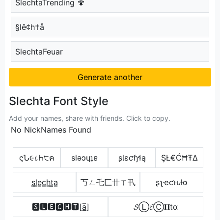
SlechtaTrending 🍄
§lê¢h†å
SlechtaFeuar
Generate another
Slechta Font Style
Add your names, share with friends. Click to copy.
No NickNames Found
ςՆ૯८Һ੮ค
slǝɔɥʇɐ
ʂƖɛƈɧɬą
ŞŁ€ĆĦŦΔ
s̳l̳e̳c̳h̳t̳̲a̳
丂ㄥ乇匚卄ㄒ卂
ʂʅҽƈԋƚα
🆂🅻🅴🅲🅷🆃[a̲̅]
𝓢Ⓛ𝓔Ⓒ𝐇tα