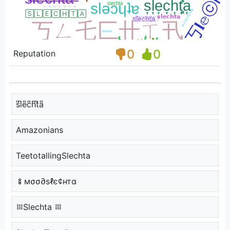
0
0
Reputation
s͆l͆e͆c͆h͆t͆a͆
Amazonians
TeetotallingSlechta
🍢мσσ∂ѕℓє¢нтα
𐄡Slechta 𐄡