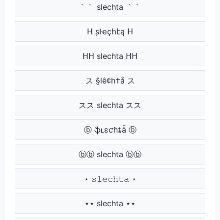
｀｀ slechta ｀｀
ᕼ ʂӀҽçհէą ᕼ
ᕼᕼ slechta ᕼᕼ
ス §lê¢h†å ス
スス slechta スス
ⓑ ֆʟɛƈɦȶǟ ⓑ
ⓑⓑ slechta ⓑⓑ
⋆ 𝚜𝚕𝚎𝚌𝚑𝚝𝚊 ⋆
⋆⋆ slechta ⋆⋆