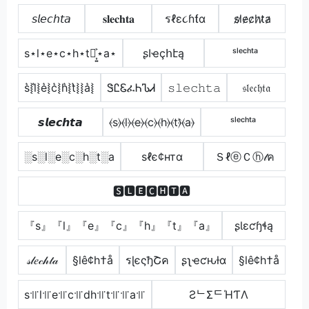
𝘴𝘭𝘦𝘤𝘩𝘵𝘢
𝐬𝐥𝐞𝐜𝐡𝐭𝐚
รℓε૮ɦƭα
s̷l̷e̷c̷h̷t̷a̷
s⋆l⋆e⋆c⋆h⋆t⋆͎͍͐⋆a⋆
ʂӀҽçհէą
ˢˡᵉᶜʰᵗᵃ
s͛⦚l͛⦚e͛⦚c͛⦚h͛⦚t͛⦚⦚a͛⦚
ᏕᏝᏋፈᏂᏖᏗ
𝚜𝚕𝚎𝚌𝚑𝚝𝚊
𝔰𝔩𝔢𝔠𝔥𝔱𝔞
𝙨𝙡𝙚𝙘𝙝𝙩𝙖
⦑s⦒⦑l⦒⦑e⦒⦑c⦒⦑h⦒⦑t⦒̂⦑a⦒
ˢˡᵉᶜʰᵗᵃ
░s░l░e░c░h░t░a
ѕℓє¢нтα
ＳℓⓔＣⓗ𝓉ค
🆂🅻🅴🅲🅷🆃🅰
『s』『l』『e』『c』『h』『t』『a』
ʂƖɛƈɧɬą
𝓈𝓁𝑒𝒸𝒽𝓉𝒶
§lê¢h†å
รɭєςђՇค
ʂʅҽƈԋƚα
§lê¢h†å
s꜉꜍l꜉꜍e꜉꜍c꜉꜍dh꜉꜍t꜉꜍꜉꜍a꜉꜍
ƧᄂΣᄃΉƬΛ