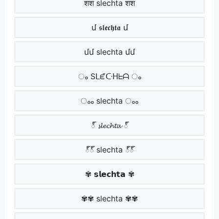
शश slechta शश
մ 𝖘𝖑𝖊𝖈𝖍𝖙𝖆 մ
մմ slechta մմ
ം Sᒪᘿᑢᕼᖶᗩ ം
ംം slechta ംം
్ 𝓼𝓵𝓮𝓬𝓱𝓽𝓪 ్
్్ slechta ్్
✾ 𝘀𝗹𝗲𝗰𝗵𝘁𝗮 ✾
✾✾ slechta ✾✾