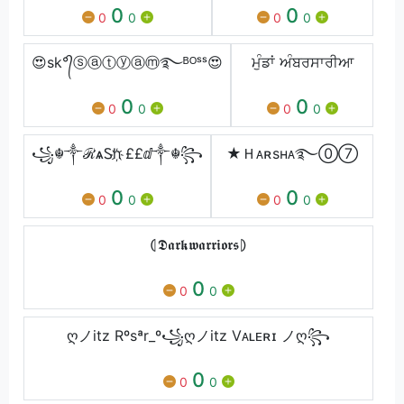
0
0
0
0
0
0
😍sk°᭄ⓢⓐⓣⓨⓐⓜ࿐ᴮᴼˢˢ😍
ਮੁੰਡਾਂ ਅੰਬਰਸਾਰੀਆ
0
0
0
0
0
0
꧁☬༒ℛѧᏚh҉ ££ⅆ༒☬꧂
★Ｈᴀʀsʜᴀ࿐⓪⑦
0
0
0
0
0
0
⦇𝕯𝖆𝖗𝖐𝖜𝖆𝖗𝖗𝖎𝖔𝖗𝖘⦈
0
0
0
ღノitz Rºsªr_º꧁ღノitz Vᴀʟᴇʀɪ ノღ꧂
0
0
0