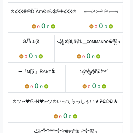
♔ҳ̸Ҳ̸Ҳ̸✙✇ĎÏÄmØnĐ$✇✙ҳ̸Ҳ̸Ҳ̸♔
﷽
0
0
0
0
0
0
Ǥᴀ֟፝ʀᴜ༐༊
꧁✘βĻẫ₡k__ᴄᴏᴍᴍᴀɴᴅᴏ☯꧂
0
0
0
0
0
0
➟『ᴍ͜ꪔ͋ⲅ』Ꭱєкт꫟
๖ۣۜℒęͥ҉ℊęͣ҉ŋͫ∂༻
0
0
0
0
0
0
♔ツ➳❤𝔾𝑒₦❤➳ツ♔いってらっしゃい★Ꭾ☯Ꮭ☯★
0
0
0
꧁⁣༒⁣ᵀᵉᵃᵐ⁣༒𓆩भोसडीके 𓆪༒꧂