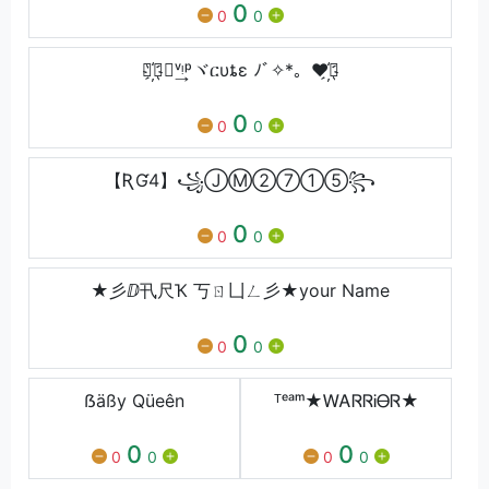
0
0
0
❤҉⃢✬ᵛ͢ᵎᵖヾርυȶɛ ﾉﾞ✧*。❤҉⃢
0
0
0
【ƦƓ4】꧁ⒿⓂ②⑦①⑤꧂
0
0
0
★彡ⅅ卂尺Ҡ 丂ㄖ凵ㄥ彡★your Name
0
0
0
ẞäßy Qüeên
ᵀᵉᵃᵐ★ᎳᎪᏒᏒᎥᎾᏒ★
0
0
0
0
0
0