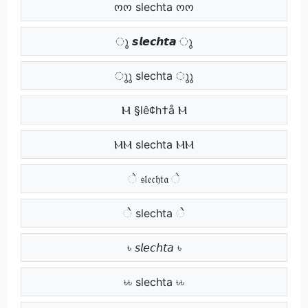
ოო slechta ოო
ു 𝙨𝙡𝙚𝙘𝙝𝙩𝙖 ു
ുു slechta ുു
Ⲙ §lê¢h†å Ⲙ
ⲘⲘ slechta ⲘⲘ
ે 𝔰𝔩𝔢𝔠𝔥𝔱𝔞 ે
ેે slechta ેે
৳ 𝘴𝘭𝘦𝘤𝘩𝘵𝘢 ৳
৳৳ slechta ৳৳