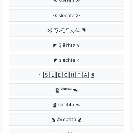
⪻ 𝕤𝕝𝕖𝕔𝕙𝕥𝕒 ⪼
⪻ slechta ⪼
巛 丂ﾚ乇ᄃんｲﾑ ◥
◤ Şlē¢htค ୧
◤ slechta ୧
୨ 🅂🄻🄴🄲🄷🅃🄰 ⪑
⪒ ˢˡᵉᶜʰᵗᵃ ᯓ
⪒ slechta ᯓ
⪓ ֆʟɛƈɦȶǟ ⪔