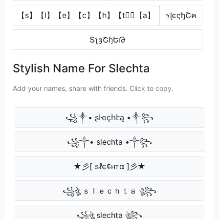
【s】【l】【e】【c】【h】【t】⃣【a】
รɭєςђՇค
ՏʅȝՇɧԵԹ
Stylish Name For Slechta
Add your names, share with friends. Click to copy.
꧁༒• ʂӀҽçհէą •༒꧂
꧁༒• slechta •༒꧂
★彡[ ѕℓє¢нтα ]彡★
꧁ঔৣ ｓｌｅｃｈｔａ ঔৣ꧂
꧁ঔৣ slechta ঔৣ꧂