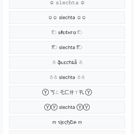
☺ 𝚜𝚕𝚎𝚌𝚑𝚝𝚊 ☺
☺☺ slechta ☺☺
ি ѕℓє¢нтα ি
িি slechta িি
☃ ֆʟɛƈɦȶǟ ☃
☃☃ slechta ☃☃
Ⓨ 丂ㄥ乇匚卄ㄒ卂 Ⓨ
ⓎⓎ slechta ⓎⓎ
ო รɭєςђՇค ო