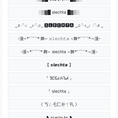
░▒▓█ slechta █▓▒░
¸¸♬·¯·♩¸¸♪·¯·♫¸¸ 🆂🅻🅴🅲🅷🆃🅰 ¸¸♫·¯·♪¸¸♩·¯·♬¸¸
-漫~*'¨¯¨'*·舞~ 𝚜𝚕𝚎𝚌𝚑𝚝𝚊 ~舞*'¨¯¨'*·~漫-
-漫~*'¨¯¨'*·舞~ slechta ~舞*'¨¯¨'*·~漫-
【 𝙨𝙡𝙚𝙘𝙝𝙩𝙖 】
『 ᏕᏝᏋፈᏂᏖᏗ 』
『 slechta 』
《 丂ㄥ乇匚卄ㄒ卂 》
❥ ʂʅҽƈԋƚα ❥