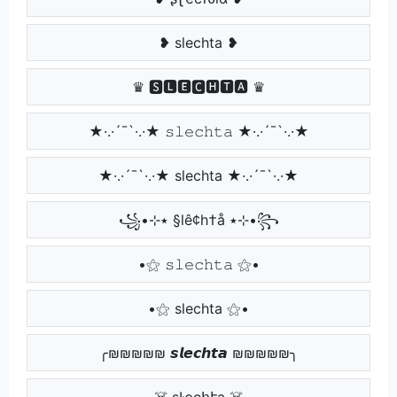
❥ slechta ❥
♛ 🆂🅻🅴🅲🅷🆃🅰 ♛
★·.·´¯`·.·★ 𝚜𝚕𝚎𝚌𝚑𝚝𝚊 ★·.·´¯`·.·★
★·.·´¯`·.·★ slechta ★·.·´¯`·.·★
꧁•⊹٭ §lê¢h†å ٭⊹•꧂
•⚝ 𝚜𝚕𝚎𝚌𝚑𝚝𝚊 ⚝•
•⚝ slechta ⚝•
╭₪₪₪₪₪ 𝙨𝙡𝙚𝙘𝙝𝙩𝙖 ₪₪₪₪₪╮
☠️ ʂӀҽçհէą ☠️