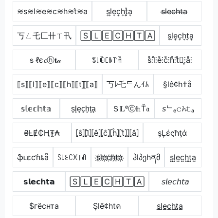
≋s≋l≋e≋c≋h≋t͛≋a
s͎l͎e͎c͎h͎t͎͓̽a͎
s̶l̶e̶c̶h̶t̶a̶
丂ㄥ乇匚卄ㄒ卂
🅂🄻🄴🄲🄷🅃🄰
s͎l͎e͎c͎h͎t͎a͎
ｓℓє𝓬ⓗ𝐭𝒶
ꌚ꒒ꍟꏸꑛ꓅ꋫ
s̊⫶l̊⫶e̊⫶c̊⫶h̊⫶t̊⫶͎⫶å⫶
⟦s⟧⟦l⟧⟦e⟧⟦c⟧⟦h⟧⟦t⟧̲̅⟦a⟧
丂ﾚ乇ᄃんｲﾑ
§lê¢h†å
𝕤𝕝𝕖𝕔𝕙𝕥𝕒
s̟l̟e̟c̟h̟t̟a̟
Ｓ𝐋ᵉⓒ𝕙Ť𝔞
𝘴ᄂₑ𝚌𝓱𝚝ₐ
₴ⱠɆ₵Ⱨ₮̼₳
⦏ŝ⦎⦏l̂⦎⦏ê⦎⦏ĉ⦎⦏ĥ⦎⦏t̂⦎⦎⦏â⦎
şĻέςħţά
ֆʟɛƈɦȶǟ
ꇙ꒒ꏂꉔꁝ꓄ꋬ
s҉l҉e҉c҉h҉t҉a҉
ჰlპეhནმ
s̺l̺e̺c̺h̺t̺a̺
𝘀𝗹𝗲𝗰𝗵𝘁𝗮
🅂🄻🄴🄲🄷🅃🄰
𝘴𝘭𝘦𝘤𝘩𝘵𝘢
$гёcнта
Şlē¢htค
s̲l̲e̲c̲h̲t̷̲a̲