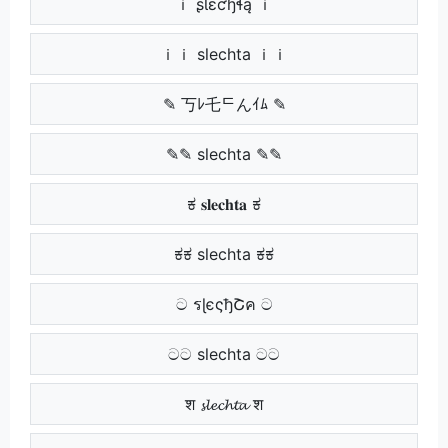
ｉ ʂƖɛƈɧɬą ｉ
ｉｉ slechta ｉｉ
✎ 丂ﾚ乇ᄃんｲﾑ ✎
✎✎ slechta ✎✎
ಕ 𝐬𝐥𝐞𝐜𝐡𝐭𝐚 ಕ
ಕಕ slechta ಕಕ
ට รɭєςђՇค ට
ටට slechta ටට
श 𝓼𝓵𝓮𝓬𝓱𝓽𝓪 श