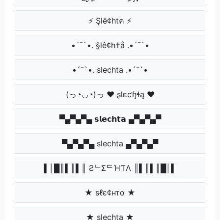
⚡ Şlē¢htค ⚡
•´¯`•. §lê¢h†å .•´¯`•
•´¯`•. slechta .•´¯`•
(っ◔◡◔)っ ♥ ʂƖɛƈɧɬą ♥
▀▄▀▄▀▄ 𝘀𝗹𝗲𝗰𝗵𝘁𝗮 ▄▀▄▀▄▀
▀▄▀▄▀▄ slechta ▄▀▄▀▄▀
▌│█║▌║▌║ ƧᄂΣᄃΉƬΛ ║▌║▌║█│▌
★ ѕℓє¢нтα ★
★ slechta ★