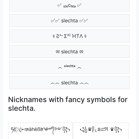
✅ ₛₗₑcₕₜₐ ✅
✅✅ slechta ✅✅
ᶢ ƧᄂΣᄃΉƬΛ ᶢ
ᶢᶢ slechta ᶢᶢ
෴ ˢˡᵉᶜʰᵗᵃ ෴
෴෴ slechta ෴෴
Nicknames with fancy symbols for
slechta.
ཧᜰ꙰ꦿ➢m̷àhèßh̷༄ᶦᶰᵈ᭄༻꧂
꧁♛ᥫۼនᤂℜ ♛꧂