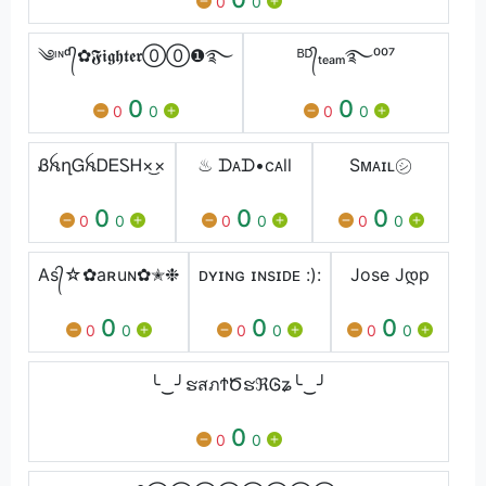
0
0
༄ᶦᶰᵈ᭄✿𝕱𝖎𝖌𝖍𝖙𝖊𝖗⓪⓪❶࿐
ᴮᴰ᭄ₜₑₐₘ࿐⁰⁰⁷
0
0
0
0
0
0
ᏰꫝղᏀꫝᎠᎬᏚᎻ×͜×
♨ ᗪᴀᗪ•cᴀll
Sᴍᴀɪʟ㋛︎
0
0
0
0
0
0
0
0
0
As᭄☆✿aʀuɴ✿✭❉
ᴅʏɪɴɢ ɪɴsɪᴅᴇ :):
Joseㅤ Jდp
0
0
0
0
0
0
0
0
0
╰‿╯ຮสภϮԾຮℜᎶʑ╰‿╯
0
0
0