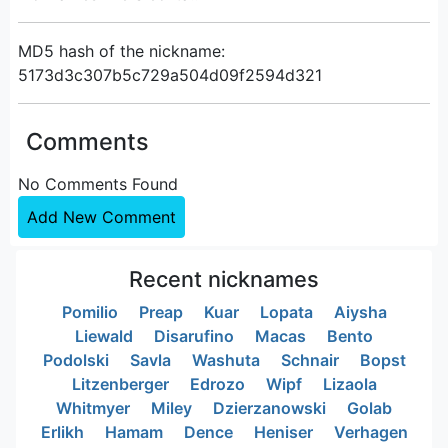
MD5 hash of the nickname:
5173d3c307b5c729a504d09f2594d321
Comments
No Comments Found
Add New Comment
Recent nicknames
Pomilio
Preap
Kuar
Lopata
Aiysha
Liewald
Disarufino
Macas
Bento
Podolski
Savla
Washuta
Schnair
Bopst
Litzenberger
Edrozo
Wipf
Lizaola
Whitmyer
Miley
Dzierzanowski
Golab
Erlikh
Hamam
Dence
Heniser
Verhagen