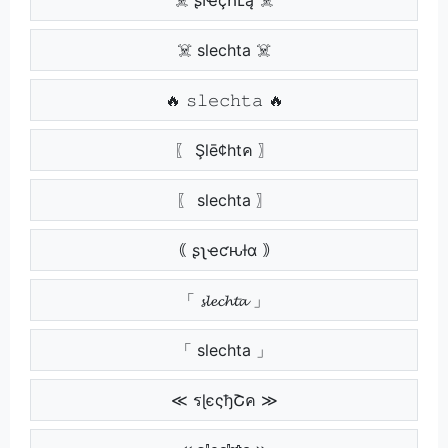
☠️ slechta ☠️
🔥 𝚜𝚕𝚎𝚌𝚑𝚝𝚊 🔥
〖 Şlē¢htค 〗
〖 slechta 〗
｟ ʂʅҽƈԋƚα ｠
「 𝓼𝓵𝓮𝓬𝓱𝓽𝓪 」
「 slechta 」
≪ รɭєςђՇค ≫