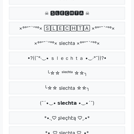
☠ 🆂🅻🅴🅲🅷🆃🅰 ☠
×º°”˜`”°º× 🅂🄻🄴🄲🄷🅃🄰 ×º°”˜`”°º×
×º°”˜`”°º× slechta ×º°”˜`”°º×
•?((¯°·._.• ｓｌｅｃｈｔａ •._.·°¯))?•
╰☆☆ ˢˡᵉᶜʰᵗᵃ ☆☆╮
╰☆☆ slechta ☆☆╮
(¯´•._.• 𝘀𝗹𝗲𝗰𝗵𝘁𝗮 •._.•´¯)
*•.¸♡ ʂӀҽçհէą ♡¸.•*
*•.¸♡ slechta ♡¸.•*