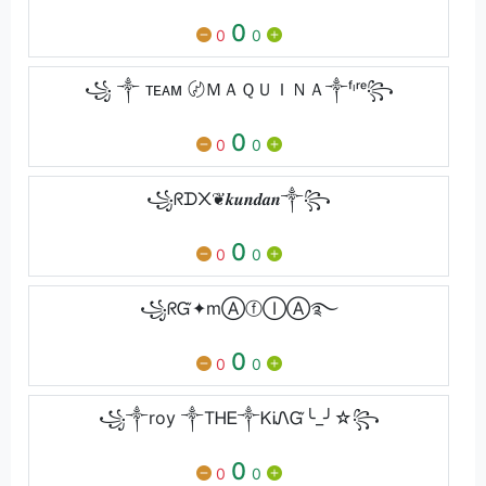
0
0
0
꧁ ༒ ᴛᴇᴀᴍ 〄ＭＡＱＵＩＮＡ༒ᶠᶥʳᵉ꧂
0
0
0
꧁ᖇᗪ᙭❦︎𝒌𝒖𝒏𝒅𝒂𝒏༒︎꧂
0
0
0
꧁ᖇᏳ✦mⒶⓕⒾⒶ࿐
0
0
0
꧁༒roy ༒ТᎻᎬ༒ᏦᎥᏁᏳ╰_╯☆꧂
0
0
0