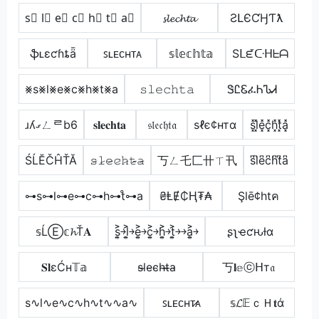
s⃣ l⃣ e⃣ c⃣ h⃣ t⃣ a⃣
𝓼𝓵𝓮𝓬𝓱𝓽𝓪
ƧԼЄƇӇƬƛ
ֆʟɛƈɦȶǟ
ꜱʟᴇᴄʜᴛᴀ
𝕤𝕝𝕖𝕔𝕙𝕥𝕒
Sᒪᘿᑢᕼᖶᗩ
⨳s⨳l⨳e⨳c⨳h⨳t⨳a
𝚜𝚕𝚎𝚌𝚑𝚝𝚊
ᏕᏝᏋፈᏂᏖᏗ
ɹʎގㄥᄅb6
𝐬𝐥𝐞𝐜𝐡𝐭𝐚
𝔰𝔩𝔢𝔠𝔥𝔱𝔞
ѕℓє¢нтα
s͓̽l͓̽e͓̽c͓̽h͓̽t͓̽a͓̽
ŚĹĔČĤŤĂ
𝚜̷𝚕̷𝚎̷𝚌̷𝚑̷𝚝̷̴𝚊̷
丂ㄥ乇匚卄ㄒ卂
s͆l͆e͆c͆h͆t͆a͆
⊶s⊶l⊶e⊶c⊶h⊶t̊⊶a
₴ⱠɆ₵Ⱨ₮₳
Şlē¢htค
𝕤ĹⒺ𝕔𝓱Ť𝐀
s͎͍͐￫l͎͍͐￫e͎͍͐￫c͎͍͐￫h͎͍͐￫t͎͍͐￫￫a͎͍͐￫
ʂʅҽƈԋƚα
𝐒𝐥εĆн𝕋𝕒
s̴l̴e̴c̴h̴t̴̶a̴
丂𝐥𝕖ⓒᕼт𝔞
s∿l∿e∿c∿h∿t∿∿a∿
ꜱʟᴇᴄʜᴛ̷ᴀ
𝕤𝓛𝔼ｃＨ𝐭ά