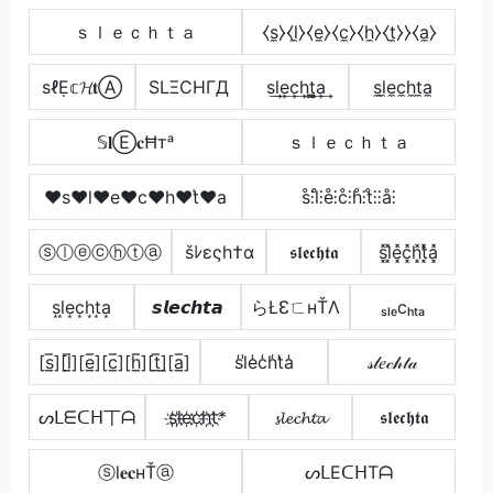
ｓｌｅｃｈｔａ
⧼s̼⧽⧼l̼⧽⧼e̼⧽⧼c̼⧽⧼h̼⧽⧼t̼⧽⧽⧼a̼⧽
ѕℓẸ𝕔𝓗𝐭Ⓐ
SLΞCHΓД
s͢l͢e͢c͢h͢t̳͢a͢
s̼l̼e̼c̼h̼t̼a̼
𝕊𝐥Ⓔ𝐜Ħтᵃ
ｓｌｅｃｈｔａ
♥s♥l♥e♥c♥h♥t͛♥a
s̊⫶l̊⫶e̊⫶c̊⫶h̊⫶t̊⫶⫶å⫶
ⓢⓛⓔⓒⓗⓣⓐ
šﾚεςh†α
𝖘𝖑𝖊𝖈𝖍𝖙𝖆
s͓̽l͓̽e͓̽c͓̽h͓̽t͓̽̾a͓̽
s͙l͙e͙c͙h͙t͙a͙
𝙨𝙡𝙚𝙘𝙝𝙩𝙖
らŁƐㄈнŤΛ
ₛₗₑcₕₜₐ
[s̲̅][l̲̅][e̲̅][c̲̅][h̲̅][t̲̅]̼[a̲̅]
s̾l̾e̾c̾h̾t̾a̾
𝓈𝓁𝑒𝒸𝒽𝓉𝒶
ᔕᒪᗴᑕᕼ丅ᗩ
s҉l҉e҉c҉h҉t҉*
𝓼𝓵𝓮𝓬𝓱𝓽𝓪
𝖘𝖑𝖊𝖈𝖍𝖙𝖆
ⓢl𝐞𝐜нŤⓐ
ᔕᒪEᑕᕼTᗩ