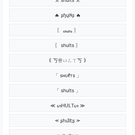
🔥 ʂɧųƖɬʂ 🔥
〖 ₛₕᵤₗₜₛ 〗
〖 shults 〗
｟ 丂卄ㄩㄥㄒ丂 ｠
「 ѕнυℓтѕ 」
「 shults 」
≪ ᔕᕼᑌᒪTᔕ ≫
⪻ ʂհմӀէʂ ⪼