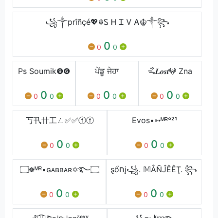
꧁༒prîñçé💖☬Ꮪ Ꮋ Ꮖ Ꮩ Ꭺ☬༒꧂
0
0
0
Psㅤ Soumikㅤ❾❻
ਪੇਂਡੂ ਜੇਹਾ
ᯓᯭ𝑳𝒐𝒔𝒕𖤍 Zna
0
0
0
0
0
0
0
0
0
丂卂卄工ㄥ✅✅ⓕⓕ
Evos•➳ᴹᴿ°²¹
0
0
0
0
0
0
۝☸ᴹᴿ•ɢᴀʙʙᴀʀ✡࿐۝
ȿổחį꧁. 𝕄ẰÑĴÊÊŢ. ꧂
0
0
0
0
0
0