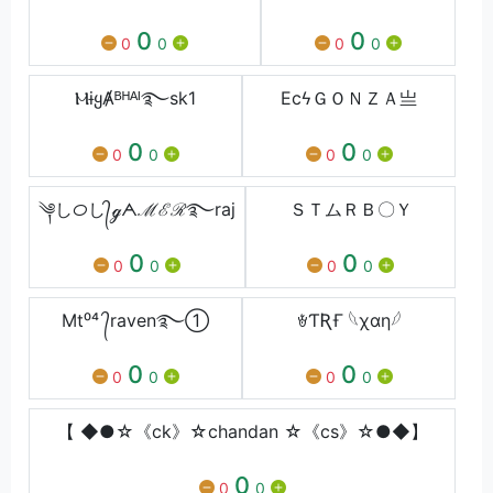
0
0
0
0
0
0
ⲘɨყȺᴮᴴᴬᴵ࿐sk1
EcㅤϟㅤＧＯＮＺＡㅤ亗
0
0
0
0
0
0
༆しᝪし᭄ℊᗅℳℰℛ࿐raj
ＳＴムＲＢ〇Ｙ
0
0
0
0
0
0
Mt⁰⁴ ᭄raven࿐➀
ꄃƬƦҒ 𓆩χαƞ𓆪
0
0
0
0
0
0
【 ◆●☆《ck》☆chandan ☆《cs》☆●◆】
0
0
0