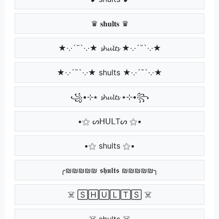
♛ 𝐬𝐡𝐮𝐥𝐭𝐬 ♛
★·.·´¯`·.·★ 𝓼𝓱𝓾𝓵𝓽𝓼 ★·.·´¯`·.·★
★·.·´¯`·.·★ shults ★·.·´¯`·.·★
꧁•⊹٭ 𝓼𝓱𝓾𝓵𝓽𝓼 ٭⊹•꧂
•⚝ ᔕᕼᑌᒪTᔕ ⚝•
•⚝ shults ⚝•
╭₪₪₪₪₪ 𝖘𝖍𝖚𝖑𝖙𝖘 ₪₪₪₪₪╮
☠️ 🅂🄷🅄🄻🅃🅂 ☠️
☠️ shults ☠️