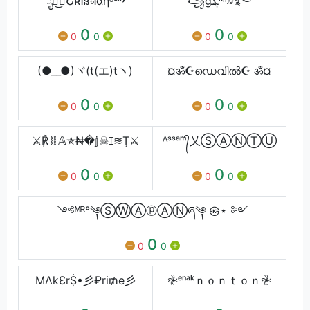
ೈ፝͜͡➳ՇʀᎥន৳Ꭵαηᵟᵉˣʸ
꧁gܔᵏᶦᵑᶢ࿐
0
0
0
0
0
0
(●__●)ヾ(t(エ)tヽ)
¤ॐ☪︎ഡെവിൽ☪︎ ॐ¤
0
0
0
0
0
0
⚔℟𐄠𝔸✯₦�𝕛☠ꀤ≋Ţ⚔
ᴬˢˢᵃᵐ᭄乂ⓈⒶⓃⓉⓊ
0
0
0
0
0
0
༺ᴹᴿ°༆ⓈⓌⒶⓟⒶⓃཞ༆ ㉿⋆ ༻
0
0
0
MΛkƐrṨ•彡₽ri₥e彡
𖤛ᵉⁿᵃᵏｎｏｎｔｏｎ𖤛