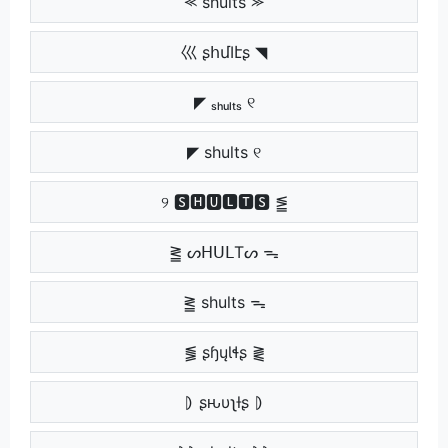
⪻ shults ⪼
巛 ʂհմӀէʂ ◥
◤ ₛₕᵤₗₜₛ ୧
◤ shults ୧
୨ 🆂🅷🆄🅻🆃🆂 ⪑
⪒ ᔕᕼᑌᒪTᔕ ᯓ
⪒ shults ᯓ
⪓ ʂɧųƖɬʂ ⪔
⦈ ʂԋυʅƚʂ ⦈