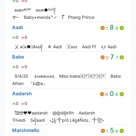
0
0
ʙᴀʙʏᴮᴼˢˢ
ᴍㅤᴅㅤʀ●ᴳᶹʳᶹ᭄
࿐
Baby•manda™✓
ɪ፝֟
Phang Prince
8
Aadi
1
9
0
0
乂 ᴀ⃝ᴋ●☯ᎪᴀᴅᎥ᭄
☆ Aadi
🇦ᴀᴅɪ
Aadi Ff
×͜× Aadi
7
Babe
0
7
0
0
9/4/20
ㅤㅤㅤㅤㅤ ㅤㅤsᴛᴀʀʙᴜᴄᴋs
Miss-babe🇳🇵🇳🇵🇳🇵
Babe
Athan
『ba͜͡be』
0
Aadarsh
6
6
0
0
🥰😍❤️♥️aadarsh
@@d@rßh
Aadarsh
Trivedi
Sᴋ᭄aadi
꧁༒prô LêgêÑds...༒꧂
5
Marshmello
1
6