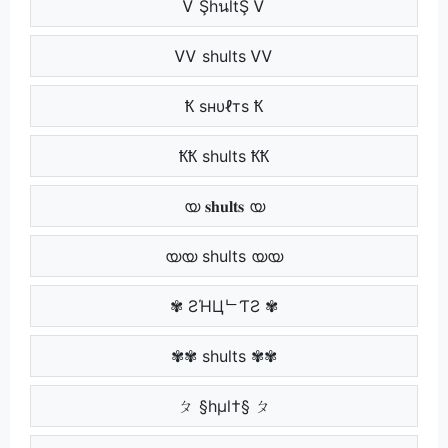
Ꮩ ŞhนltŞ Ꮩ
ᏙᏙ shults ᏙᏙ
Ҟ ѕнυℓтѕ Ҟ
ҞҞ shults ҞҞ
യ 𝐬𝐡𝐮𝐥𝐭𝐬 യ
യയ shults യയ
✾ ƧΉЦᄂƬƧ ✾
✾✾ shults ✾✾
ㄆ §hµl†§ ㄆ