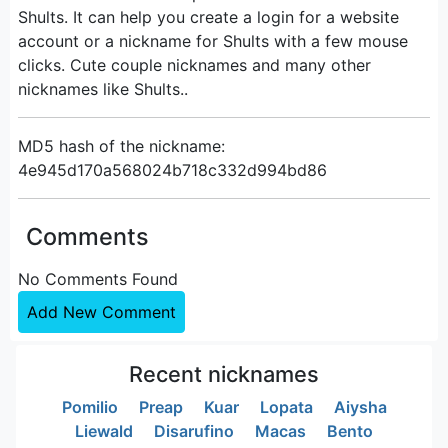
Shults. It can help you create a login for a website
account or a nickname for Shults with a few mouse
clicks. Cute couple nicknames and many other
nicknames like Shults..
MD5 hash of the nickname:
4e945d170a568024b718c332d994bd86
Comments
No Comments Found
Add New Comment
Recent nicknames
Pomilio
Preap
Kuar
Lopata
Aiysha
Liewald
Disarufino
Macas
Bento