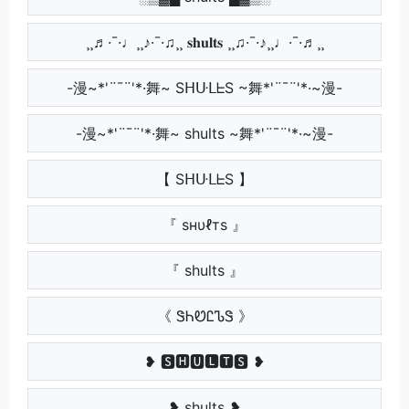
¸¸♬·¯·♩¸¸♪·¯·♫¸¸ 𝐬𝐡𝐮𝐥𝐭𝐬 ¸¸♫·¯·♪¸¸♩·¯·♬¸¸
-漫~*'¨¯¨'*·舞~ SᕼᑘᒪᖶS ~舞*'¨¯¨'*·~漫-
-漫~*'¨¯¨'*·舞~ shults ~舞*'¨¯¨'*·~漫-
【 SᕼᑘᒪᖶS 】
『 ѕнυℓтѕ 』
『 shults 』
《 ᏕᏂᏬᏝᏖᏕ 》
❥ 🆂🅷🆄🅻🆃🆂 ❥
❥ shults ❥