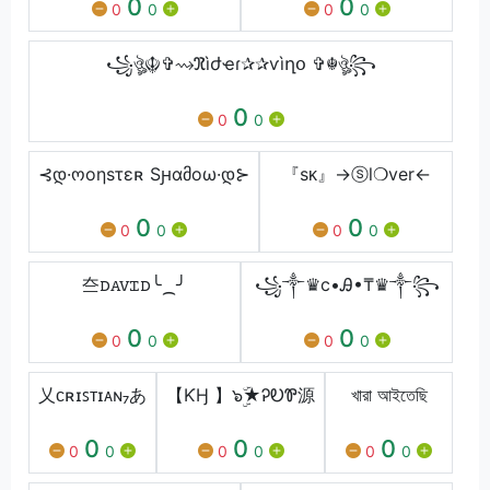
0
0
0
0
0
0
꧁ঔৣ☬✞⇝ℜìժҽɾ✰✰ѵìղօ ✞☬ঔৣ꧂
0
0
0
⊰დ·ოοηsτɛʀ Sԩɑმoω·დ⊱
『sᴋ』→ⓢl❍ver←
0
0
0
0
0
0
夳󠅜ꭰꭺꮩꮖꭰ╰⁔╯
꧁༒♛c•Ꭿ•₸♛༒꧂
0
0
0
0
0
0
乂ᴄʀɪꜱᴛɪᴀɴ₇あ
【ƘӇ 】๖ۣۜ★ᎮᎧᏈ源
খারা আইতেছি
0
0
0
0
0
0
0
0
0