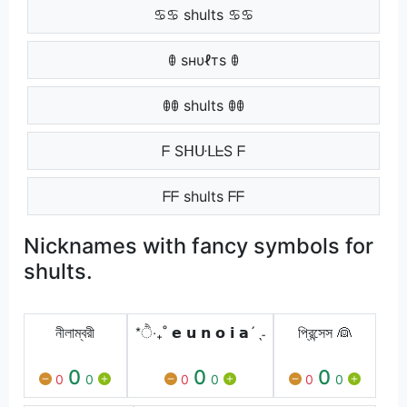
♋♋ shults ♋♋
ꂦ ѕнυℓтѕ ꂦ
ꂦꂦ shults ꂦꂦ
ᖴ SᕼᑘᒪᖶS ᖴ
ᖴᖴ shults ᖴᖴ
Nicknames with fancy symbols for
shults.
নীলাম্বরী
*ੈ‧₊˚ 𝗲 𝘂 𝗻 𝗼 𝗶 𝗮´ˎ˗
প্রিন্সেস 👰
0
0
0
0
0
0
0
0
0