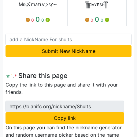
Mʀ〆mᴀғɪᴀツ࿐
༎ຶ༎ຶᴊᴀʏᴇsʜ༎ຶ༎ຶ
0
0
0
0
0
0
Submit New NickName
Share this page
☆
ﾟ
.
*
Copy the link to this page and share it with your
friends.
https://bianifc.org/nickname/Shults
Copy link
On this page you can find the nickname generator
and random username picker based on the name