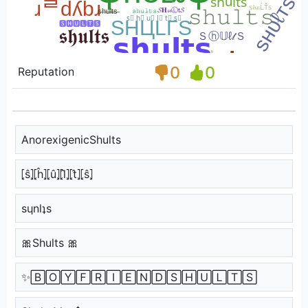
0
0
Reputation
AnorexigenicShults
⦏ŝ⦎⦏ĥ⦎⦏û⦎⦏l̂⦎⦏t̂⦎⦏ŝ⦎
sɥnlʇs
🎀Shults 🎀
✨🄱🄾🅈🄵🅁🄸🄴🄽🄳🅂🄷🅄🄻🅃🅂