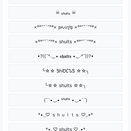
☠ ₛₕᵤₗₜₛ ☠
×º°”˜`”°º× ʂԋυʅƚʂ ×º°”˜`”°º×
×º°”˜`”°º× shults ×º°”˜`”°º×
•?((¯°·._.• 𝖘𝖍𝖚𝖑𝖙𝖘 •._.·°¯))?•
╰☆☆ ᏕᏂᏬᏝᏖᏕ ☆☆╮
╰☆☆ shults ☆☆╮
(¯´•._.• ˢʰᵘˡᵗˢ •._.•´¯)
*•.¸♡ ｓｈｕｌｔｓ ♡¸.•*
*•.¸♡ shults ♡¸.•*