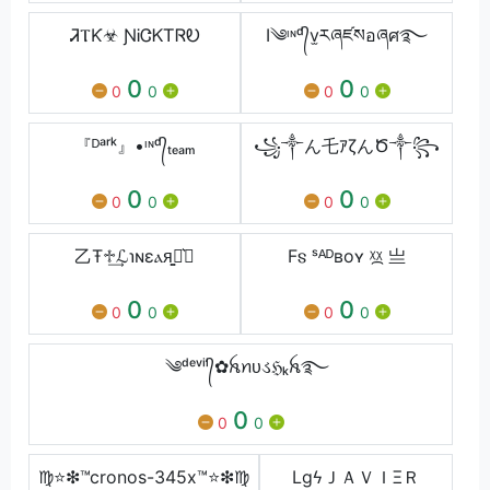
ᏘⲦƘ☣ ƝᎥᏣᏦᎢᏒᎧ
I༄ᶦᶰᵈ᭄v̫རཞཛསอཞศ࿐
0
0
0
0
0
0
『ᴰᵃʳᵏ』•ᶦᶰᵈ᭄ₜₑₐₘ
꧁༒ん乇ｱζんԾ༒꧂
0
0
0
0
0
0
⼄Ŧ♱͢ℒ℩ɴɛⲁᴙ͚༟͛✧
F𐍃 ˢᴬᴰʙoʏ ᵡ᷼ᵡ 亗
0
0
0
0
0
0
⠀༄ᵈᵉᵛⁱˡ᭄✿ꫝꪀᴜડℌₖꫝ࿐
0
0
0
♍⭐❇™cronos-345x™⭐❇♍
LgㅤϟㅤＪＡＶＩΞＲ