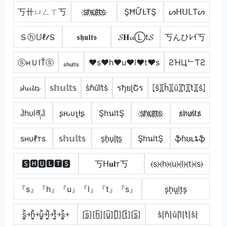
丂卄ㄩㄥㄒ丂
s҉h҉u҉l҉t҉s҉
ŞĦỮŁŦŞ
ᔕᕼᑌᒪTᔕ
Ｓⓗ𝕌ℓ𝓉Ｓ
𝖘𝖍𝖚𝖑𝖙𝖘
𝓢𝐇𝓾Ⓛt𝓢
丂んひﾚｲ丂
ⓢнＵlŤⓢ
ₛₕᵤₗₜₛ
♥s♥h♥u♥l♥t♥s
ƧΉЦᄂƬƧ
𝓼𝓱𝓾𝓵𝓽𝓼
𝕤𝕙𝕦𝕝𝕥𝕤
s̾h̾u̾l̾t̾s̾
รђยɭՇร
⦏ŝ⦎⦏ĥ⦎⦏û⦎⦏l̂⦎⦏t̂⦎⦏ŝ⦎
ჰhυlནჰ
ʂԋυʅƚʂ
ŞhนltŞ
s҉h҉u҉l҉t҉s҉
s̷h̷u̷l̷t̷s̷
ѕнυℓтѕ
𝕤𝕙𝕦𝕝𝕥𝕤
s̟h̟u̟l̟t̟s̟
ŞhนltŞ
ֆɦʊʟȶֆ
🆂🅷🆄🅻🆃🆂
丂ᕼ𝐮𝐥т丂
⦑s⦒⦑h⦒⦑u⦒⦑l⦒⦑t⦒⦑s⦒
『s』『h』『u』『l』『t』『s』
s͎h͎u͎l͎t͎s͎
s͎͍͐￫h͎͍͐￫u͎͍͐￫l͎͍͐￫t͎͍͐￫s͎͍͐￫
[s̲̅][h̲̅][u̲̅][l̲̅][t̲̅][s̲̅]
s͛⦚h͛⦚u͛⦚l͛⦚t͛⦚s͛⦚