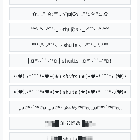
✿.｡.:* ☆:**:. รђยɭՇร .:**:.☆*.:｡.✿
°°°·.°·..·°¯°·._.· รђยɭՇร ·._.·°¯°·..·°.·°°°
°°°·.°·..·°¯°·._.· shults ·._.·°¯°·..·°.·°°°
|!¤*'~``~'*¤!| 𝕤𝕙𝕦𝕝𝕥𝕤 |!¤*'~``~'*¤!|
•(♥).•*´¨`*•♥•(★) 𝘴𝘩𝘶𝘭𝘵𝘴 (★)•♥•*´¨`*•.(♥)•
•(♥).•*´¨`*•♥•(★) shults (★)•♥•*´¨`*•.(♥)•
¸,ø¤º°`°º¤ø,¸¸,ø¤º° 𝓼𝓱𝓾𝓵𝓽𝓼 °º¤ø,¸¸,ø¤º°`°º¤ø,¸
░▒▓█ ᏕᏂᏬᏝᏖᏕ █▓▒░
░▒▓█ shults █▓▒░