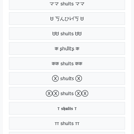
ママ shults ママ
Ꮜ 丂んひﾚｲ丂 Ꮜ
ᏌᏌ shults ᏌᏌ
क ʂհմӀէʂ क
कक shults कक
Ⓧ 𝘴𝘩𝘶𝘭𝘵𝘴 Ⓧ
ⓍⓍ shults ⓍⓍ
ᴛ 𝖘𝖍𝖚𝖑𝖙𝖘 ᴛ
ᴛᴛ shults ᴛᴛ