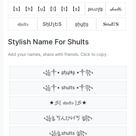
【s】【h】【u】【l】【t】【s】
ʂԋυʅƚʂ
𝓈𝒽𝓊𝓁𝓉𝓈
𝔰𝔥𝔲𝔩𝔱𝔰
ՏɧՄʅԵՏ
s͙h͙u͙l͙t͙s͙
𝐒н𝓊𝐥𝕋𝐒
Stylish Name For Shults
Add your names, share with friends. Click to copy.
꧁༒• ʂɧųƖɬʂ •༒꧂
꧁༒• shults •༒꧂
★彡[ 𝔰𝔥𝔲𝔩𝔱𝔰 ]彡★
꧁ঔৣ 丂んひﾚｲ丂 ঔৣ꧂
꧁ঔৣ shults ঔৣ꧂