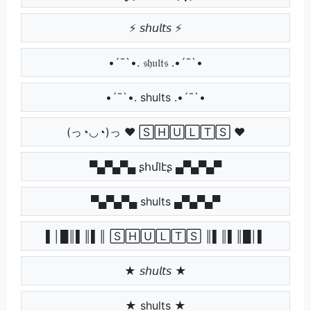
⚡ 𝘴𝘩𝘶𝘭𝘵𝘴 ⚡
•´¯`•. 𝔰𝔥𝔲𝔩𝔱𝔰 .•´¯`•
•´¯`•. shults .•´¯`•
(っ◔◡◔)っ ♥ 🅂🄷🅄🄻🅃🅂 ♥
▀▄▀▄▀▄ ʂհմӀէʂ ▄▀▄▀▄▀
▀▄▀▄▀▄ shults ▄▀▄▀▄▀
▌│█║▌║▌║ 🅂🄷🅄🄻🅃🅂 ║▌║▌║█│▌
★ 𝘴𝘩𝘶𝘭𝘵𝘴 ★
★ shults ★