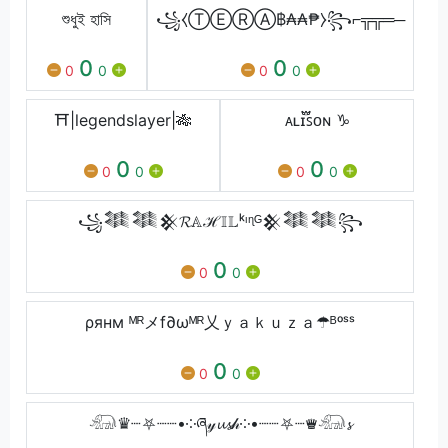
শুধুই হাসি
꧁⧼ⓉⒺⓇⒶ฿₳₳₱⧽꧂⌐╦╦═─
0
0
0
0
0
0
⛩|legendslayer|🎋
ᴀʟɪ֟፝ꜱᴏɴ ♑
0
0
0
0
0
0
꧁𒈞𒈞𒆜𝓡𝔸ℋ𝕀𝕃ᵏᶦᶯᴳ𒆜𒈞𒈞꧂
0
0
0
ρянм ᴹᴿメf∂ωᴹᴿ乂ｙａｋｕｚａ☂ᴮᵒˢˢ
0
0
0
𓃰♛┈⛧┈┈•༶ཞ𝓎𝓾𝓼𝒽༶•┈┈⛧┈♛𓃰𝓼