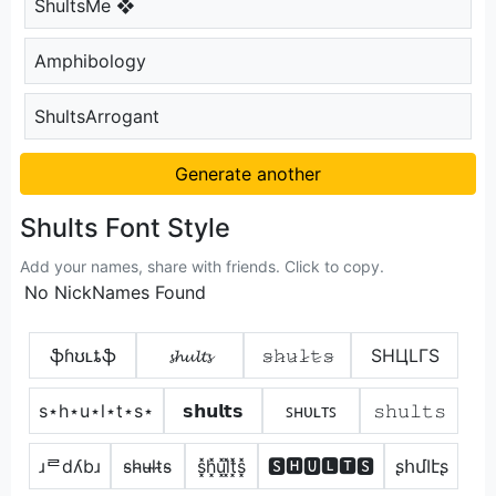
ShultsMe ❖
Amphibology
ShultsArrogant
Generate another
Shults Font Style
Add your names, share with friends. Click to copy.
No NickNames Found
ֆɦʊʟȶֆ
𝓼𝓱𝓾𝓵𝓽𝓼
𝚜̷𝚑̷𝚞̷𝚕̷𝚝̷𝚜̷
SHЦLΓS
s⋆h⋆u⋆l⋆t⋆s⋆
𝘀𝗵𝘂𝗹𝘁𝘀
ꜱʜᴜʟᴛꜱ
𝚜𝚑𝚞𝚕𝚝𝚜
ɹᄅdʎbɹ
s̴h̴u̴l̴t̴s̴
s͓̽h͓̽u͓̽l͓̽t͓̽s͓̽
🆂🅷🆄🅻🆃🆂
ʂհմӀէʂ