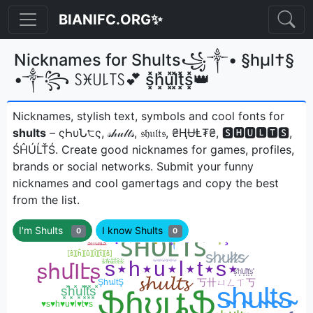
BIANIFC.ORG✨
Nicknames for Shults꧁༒• §hµl†§
•༒꧂ ꇙꁝ꒤꒒꓄ꇙ💕 s͓̽h͓̽u͓̽l͓̽t͓̽s͓̽👑
Nicknames, stylish text, symbols and cool fonts for
shults
– ςҺυՆ੮ς, 𝓈𝒽𝓊𝓁𝓉𝓈, 𝔰𝔥𝔲𝔩𝔱𝔰, ₴ⱧɄⱠ₮₴, 🆂🅷🆄🅻🆃🆂,
ŚĤÚĹŤŚㅤ. Create good nicknames for games, profiles,
brands or social networks. Submit your funny
nicknames and cool gamertags and copy the best
from the list.
I'm Shults
I know Shults
0
0