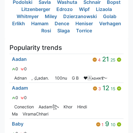
Podolski
Savla
Washuta
Schnair
Bopst
Litzenberger
Edrozo
Wipf
Lizaola
Whitmyer
Miley
Dzierzanowski
Golab
Erlikh
Hamam
Dence
Heniser
Verhagen
Rosi
Slaga
Torrice
Popularity trends
21
Aadan
4
25
0
0
Adnan
, 么adan.
100nu
G‎ B
❤🇦ᴀᴅᴀɴ࿐
12
Aadam
3
15
0
0
Conection
Aadam꧂
Khor
Hindi
Ma
ViramaChhari
9
Baby
1
10