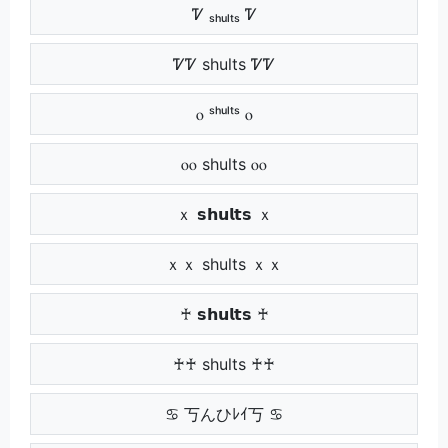
Ꮴ ₛₕᵤₗₜₛ Ꮴ
ᏤᏤ shults ᏤᏤ
ⲟ ˢʰᵘˡᵗˢ ⲟ
ⲟⲟ shults ⲟⲟ
ｘ 𝘀𝗵𝘂𝗹𝘁𝘀 ｘ
ｘｘ shults ｘｘ
♰ 𝘀𝗵𝘂𝗹𝘁𝘀 ♰
♰♰ shults ♰♰
♋ 丂んひﾚｲ丂 ♋