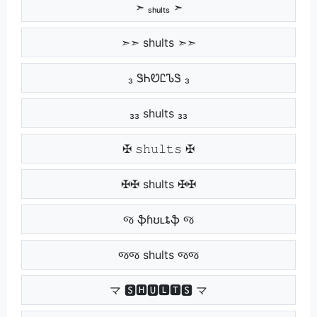
➣ ₛₕᵤₗₜₛ ➣
➣➣ shults ➣➣
₃ ᏕᏂᏬᏝᏖᏕ ₃
₃₃ shults ₃₃
✠ 𝚜𝚑𝚞𝚕𝚝𝚜 ✠
✠✠ shults ✠✠
જ ֆɦʊʟȶֆ જ
જજ shults જજ
マ 🆂🅷🆄🅻🆃🆂 マ