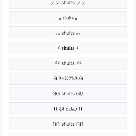
ㄆㄆ shults ㄆㄆ
₉ 𝔰𝔥𝔲𝔩𝔱𝔰 ₉
₉₉ shults ₉₉
⩼ 𝐬𝐡𝐮𝐥𝐭𝐬 ⩼
⩼⩼ shults ⩼⩼
Ꮐ ᏕᏂᏬᏝᏖᏕ Ꮐ
ᏀᏀ shults ᏀᏀ
ᑎ ֆɦʊʟȶֆ ᑎ
ᑎᑎ shults ᑎᑎ