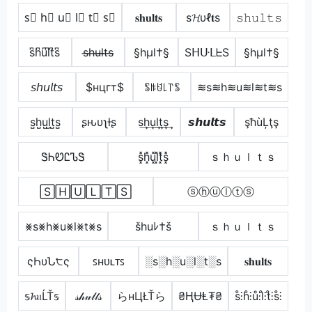
s⃣ h⃣ u⃣ l⃣ t⃣ s⃣
𝐬𝐡𝐮𝐥𝐭𝐬
ѕ𝓗υℓ𝐭ѕ
𝚜𝚑𝚞𝚕𝚝𝚜
s͆h͆u͆l͆t͆s͆
s̶h̶u̶l̶t̶s̶
§hµl†§
SᕼᑘᒪᖶS
§hµl†§
𝘴𝘩𝘶𝘭𝘵𝘴
$нцгт$
ꌚꑛꐇ꒒꓅ꌚ
≋s≋h≋u≋l≋t≋s
s̺h̺u̺l̺t̺s̺
ʂԋυʅƚʂ
s͢h͢u͢l͢t͢s͢
𝙨𝙝𝙪𝙡𝙩𝙨
şħùĻţş
ᏕᏂᏬᏝᏖᏕ
s͓̽h͓̽u͓̽l͓̽t͓̽s͓̽
ｓｈｕｌｔｓ
🅂🄷🅄🄻🅃🅂
ⓢⓗⓤⓛⓣⓢ
⨳s⨳h⨳u⨳l⨳t⨳s
šhuﾚ†š
ｓｈｕｌｔｓ
ςҺυՆ੮ς
ꜱʜᴜʟᴛꜱ
░s░h░u░l░t░s
𝐬𝐡𝐮𝐥𝐭𝐬
𝕤𝓱𝔲ĹŤ𝕤
𝓈𝒽𝓊𝓁𝓉𝓈
らнЦŁŤら
₴ⱧɄⱠ₮₴
s̊⫶h̊⫶ů⫶l̊⫶t̊⫶s̊⫶