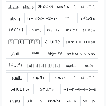
s̲h̲u̲l̲t̲s̲
s̼h̼u̼l̼t̼s̼
ᏕᏂᏬᏝᏖᏕ
ѕнυℓтѕ
丂卄ㄩㄥㄒ丂
s͎h͎u͎l͎t͎s͎
⧼s̼⧽⧼h̼⧽⧼u̼⧽⧼l̼⧽⧼t̼⧽⧼s̼⧽
ˢʰᵘˡᵗˢ
ｓⓗยℓ𝐭ｓ
s̊⫶h̊⫶ů⫶l̊⫶t̊⫶s̊⫶
§hµl†§
𝘴𝓱ᵤᄂ𝚝𝘴
รђยɭՇร
𝕤Ｈυ𝓛𝐭𝕤
🅂🄷🅄🄻🅃🅂
ƧӇƲԼƬƧ
s꜉꜍h꜉꜍u꜉꜍l꜉꜍t꜉꜍s꜉꜍
ʂɧųƖɬʂ
ˢʰᵘˡᵗˢ
₴ⱧɄⱠ₮₴
s∿h∿u∿l∿t∿s∿
ŚĤÚĹŤŚ
⟦s⟧⟦h⟧⟦u⟧⟦l⟧⟦t⟧⟦s⟧
sɥnlʇs
𝔰𝔥𝔲𝔩𝔱𝔰
s̳h̳u̳l̳t̳s̳
รɦµℓƭร
𝘴𝘩𝘶𝘭𝘵𝘴
丂卄ㄩㄥㄒ丂
ᔕᕼᑌᒪ丅ᔕ
𝕊Ħᑌ𝐥т𝕊
⊶s⊶h⊶u⊶l⊶t⊶s
ʂɧųƖɬʂ
Ｓ𝕙𝔲𝐋ŤＳ
𝙨𝙝𝙪𝙡𝙩𝙨
𝖘𝖍𝖚𝖑𝖙𝖘
ꇙꁝ꒤꒒꓄ꇙ