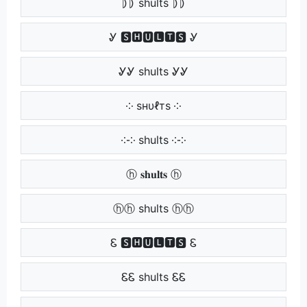
⦈⦈ shults ⦈⦈
Ꮍ 🆂🅷🆄🅻🆃🆂 Ꮍ
ᎽᎽ shults ᎽᎽ
༶ ѕнυℓтѕ ༶
༶༶ shults ༶༶
ⓗ 𝐬𝐡𝐮𝐥𝐭𝐬 ⓗ
ⓗⓗ shults ⓗⓗ
Ꮛ 🆂🅷🆄🅻🆃🆂 Ꮛ
ᏋᏋ shults ᏋᏋ