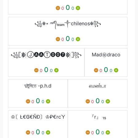
0
0
0
꧁☬⋆ ᶦᶰᵈ᭄ₜₑₐₘ༒chilenos☬꧂
0
0
0
꧁𓊈𒆜Ⓙ🅐🅐Ⓣ⓿⓿❼𒆜𓊉꧂
Mad㊙draco
0
0
0
0
0
0
দুষ্টুমিতে -p.h.d
எமண்டா
0
0
0
0
0
0
♔〘Ł€Ꮆ€ŇĐ〙♔₽€rcΎ
『r』 ₁₅
0
0
0
0
0
0