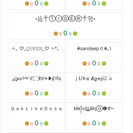
0
0
0
0
0
0
꧁༒ⓉⒾⒼⒺⓇ༒꧂
0
0
0
✧｡ ♡_𝚀𝚄𝙴𝙴𝙽_♡ ✧*。
☬sandeep０☬｡)
0
0
0
0
0
0
ىȴҝx༻ℭ۝ℓď✈❥∮ℐჩ६
į ꝈìҠҽ Ⱥքҽჯ☑ ⚔
0
0
0
0
0
0
ＧａｋＬｉｋｅＤｏｓａ
Mʀ᭄vίȴȴᎯᎥŋ⓪❶࿐
0
0
0
0
0
0