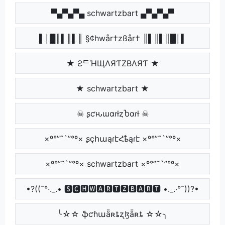
▀▄▀▄▀▄ schwartzbart ▄▀▄▀▄▀
▌│█║▌║▌║ §¢hwår†zßår† ║▌║▌║█│▌
★ ƧᄃΉЩΛЯƬZBΛЯƬ ★
★ schwartzbart ★
☠ ʂƈԋɯαɾƚȥႦαɾƚ ☠
×º°”˜`”°º× ʂçհաąɾէՀҍąɾէ ×º°”˜`”°º×
×º°”˜`”°º× schwartzbart ×º°”˜`”°º×
•?((¯°·._.• 🆂🅲🅷🆆🅰🆁🆃🆉🅱🅰🆁🆃 •._.·°¯))?•
╰☆☆ ֆƈɦաǟʀȶʐɮǟʀȶ ☆☆╮