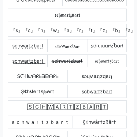
𝖘𝖈𝖍𝖜𝖆𝖗𝖙𝖟𝖇𝖆𝖗𝖙
『s』『c』『h』『w』『a』『r』『t』『z』『b』『a』
s͙c͙h͙w͙a͙r͙t͙z͙b͙a͙r͙t͙
ₛcₕwₐᵣₜzbₐᵣₜ
ʂƈԋɯαɾƚȥႦαɾƚ
s͢c͢h͢w̳͢a͢r͢t͢z͢b̳͢a͢r͢t͢
s̶c̶h̶w̶a̶r̶t̶z̶b̶a̶r̶t̶
𝔰𝔠𝔥𝔴𝔞𝔯𝔱𝔷𝔟𝔞𝔯𝔱
Sᑢᕼᘺᗩᖇᖶᗱᗷᗩᖇᖶ
sɔɥʍɐɹʇzqɐɹʇ
Ş¢hຟคrtຊ๖คrt
s̼c̼h̼w̼a̼r̼t̼z̼b̼a̼r̼t̼
🅂🄲🄷🅆🄰🅁🅃🅉🄱🄰🅁🅃
ｓｃｈｗａｒｔｚｂａｒｔ
§¢hwår†zßår†