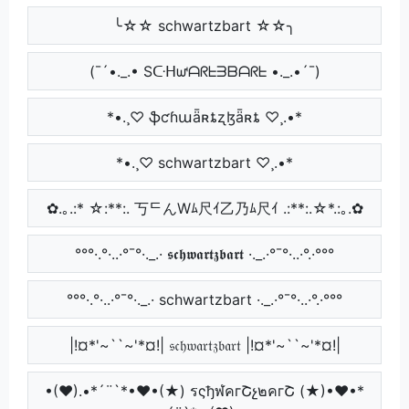
╰☆☆ schwartzbart ☆☆╮
(¯´•._.• Sᑢᕼᘺᗩᖇᖶᗱᗷᗩᖇᖶ •._.•´¯)
*•.¸♡ ֆƈɦաǟʀȶʐɮǟʀȶ ♡¸.•*
*•.¸♡ schwartzbart ♡¸.•*
✿.｡.:* ☆:**:. 丂ᄃんWﾑ尺ｲ乙乃ﾑ尺ｲ .:**:.☆*.:｡.✿
°°°·.°·..·°¯°·._.· 𝖘𝖈𝖍𝖜𝖆𝖗𝖙𝖟𝖇𝖆𝖗𝖙 ·._.·°¯°·..·°.·°°°
°°°·.°·..·°¯°·._.· schwartzbart ·._.·°¯°·..·°.·°°°
|!¤*'~``~'*¤!| 𝔰𝔠𝔥𝔴𝔞𝔯𝔱𝔷𝔟𝔞𝔯𝔱 |!¤*'~``~'*¤!|
•(♥).•*´¨`*•♥•(★) รςђฬคгՇչ๒คгՇ (★)•♥•*