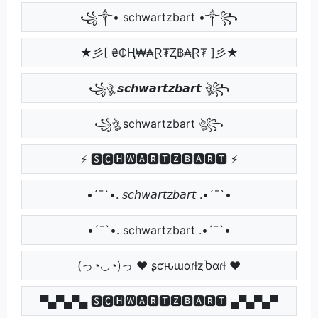
꧁༒• schwartzbart •༒꧂
★彡[ ₴₵Ⱨ₩₳Ɽ₮Ⱬ฿₳Ɽ₮ ]彡★
꧁ঔৣ 𝙨𝙘𝙝𝙬𝙖𝙧𝙩𝙯𝙗𝙖𝙧𝙩 ঔৣ꧂
꧁ঔৣ schwartzbart ঔৣ꧂
⚡ 🆂🅲🅷🆆🅰🆁🆃🆉🅱🅰🆁🆃 ⚡
•´¯`•. 𝘴𝘤𝘩𝘸𝘢𝘳𝘵𝘻𝘣𝘢𝘳𝘵 .•´¯`•
•´¯`•. schwartzbart .•´¯`•
(っ◔◡◔)っ ♥ ʂƈԋɯαɾƚȥႦαɾƚ ♥
▀▄▀▄▀▄ 🆂🅲🅷🆆🅰🆁🆃🆉🅱🅰🆁🆃 ▄▀▄▀▄▀