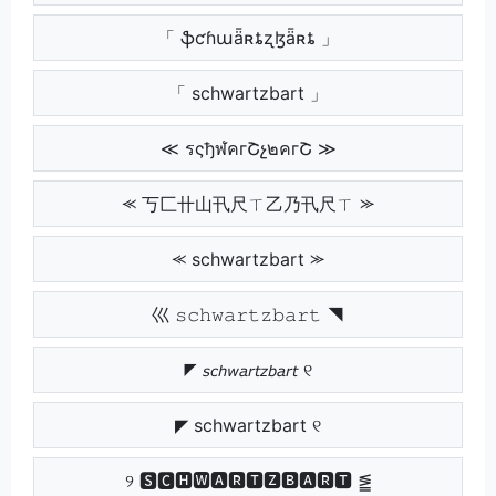
「 ֆƈɦաǟʀȶʐɮǟʀȶ 」
「 schwartzbart 」
≪ รςђฬคгՇչ๒คгՇ ≫
⪻ 丂匚卄山卂尺ㄒ乙乃卂尺ㄒ ⪼
⪻ schwartzbart ⪼
巛 𝚜𝚌𝚑𝚠𝚊𝚛𝚝𝚣𝚋𝚊𝚛𝚝 ◥
◤ 𝘴𝘤𝘩𝘸𝘢𝘳𝘵𝘻𝘣𝘢𝘳𝘵 ୧
◤ schwartzbart ୧
୨ 🆂🅲🅷🆆🅰🆁🆃🆉🅱🅰🆁🆃 ⪑