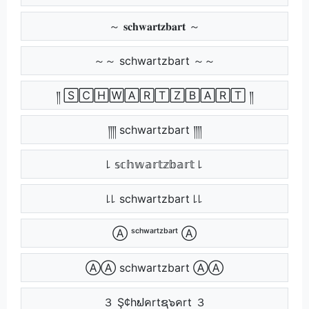
～ 𝐬𝐜𝐡𝐰𝐚𝐫𝐭𝐳𝐛𝐚𝐫𝐭 ～
～～ schwartzbart ～～
༎ 🅂🄲🄷🅆🄰🅁🅃🅉🄱🄰🅁🅃 ༎
༎༎ schwartzbart ༎༎
꒒ 𝕤𝕔𝕙𝕨𝕒𝕣𝕥𝕫𝕓𝕒𝕣𝕥 ꒒
꒒꒒ schwartzbart ꒒꒒
Ⓐ ˢᶜʰʷᵃʳᵗᶻᵇᵃʳᵗ Ⓐ
ⒶⒶ schwartzbart ⒶⒶ
３ Ş¢hຟคrtຊ๖คrt ３