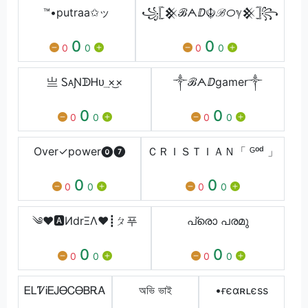
™•putraa✩ッ
꧁𓊈𒆜ℬᗅⅅ☬ℬᝪℽ𒆜𓊉꧂
0
0
0
0
0
0
亗 ᏚᴀƝᗫᎻᴜ͢ ×͜×
༒ℬᗅⅅgamer༒
0
0
0
0
0
0
Over✓power⓿❼
ＣＲＩＳＴＩＡＮ「 ᴳᵒᵈ 」
0
0
0
0
0
0
༄♥🅰ИdrΞΛ♥┋ㄆ푸
പ്രൊ പരമു
0
0
0
0
0
0
ᎬᏞᏤᎥᎬᎫᎾᏟᎾᏴᎡᎪ
অভি ভাই
•ғєαʀʟєss