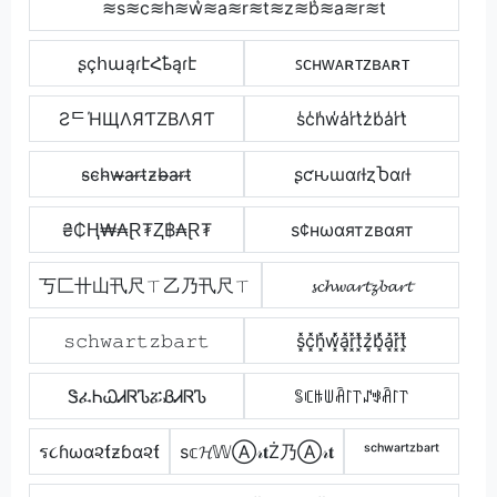
≋s≋c≋h≋w͛≋a≋r≋t≋z≋b͛≋a≋r≋t
ʂçհաąɾէՀҍąɾէ
ꜱᴄʜᴡᴀʀᴛᴢʙᴀʀᴛ
ƧᄃΉЩΛЯƬZBΛЯƬ
s̾c̾h̾w̾a̾r̾t̾z̾b̾a̾r̾t̾
s̴c̴h̴w̴̶a̴r̴t̴z̴b̴̶a̴r̴t̴
ʂƈԋɯαɾƚȥႦαɾƚ
₴₵Ⱨ₩₳Ɽ₮Ⱬ฿₳Ɽ₮
ѕ¢нωαятzвαят
丂匚卄山卂尺ㄒ乙乃卂尺ㄒ
𝓼𝓬𝓱𝔀𝓪𝓻𝓽𝔃𝓫𝓪𝓻𝓽
𝚜𝚌𝚑𝚠𝚊𝚛𝚝𝚣𝚋𝚊𝚛𝚝
s͓̽c͓̽h͓̽w͓̽̾a͓̽r͓̽t͓̽z͓̽b͓̽̾a͓̽r͓̽t͓̽
ᏕፈᏂᏇᏗᏒᏖፚᏰᏗᏒᏖ
ꌚꏸꑛꅐꋫ꒓꓅ꁴꃃꋫ꒓꓅
ร૮ɦωα૨ƭƶɓα૨ƭ
ѕ𝕔𝓗𝕎Ⓐ𝓇𝐭Ż乃Ⓐ𝓇𝐭
ˢᶜʰʷᵃʳᵗᶻᵇᵃʳᵗ