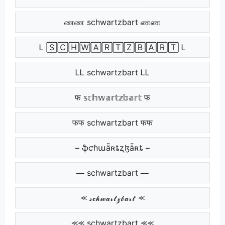
ணண schwartzbart ணண
Ꮮ 🅂🄲🄷🅆🄰🅁🅃🅉🄱🄰🅁🅃 Ꮮ
ᏞᏞ schwartzbart ᏞᏞ
फ 𝕤𝕔𝕙𝕨𝕒𝕣𝕥𝕫𝕓𝕒𝕣𝕥 फ
फफ schwartzbart फफ
ֆƈɦաǟʀȶʐɮǟʀȶ
schwartzbart
⪻ 𝓼𝓬𝓱𝔀𝓪𝓻𝓽𝔃𝓫𝓪𝓻𝓽 ⪻
⪻⪻ schwartzbart ⪻⪻