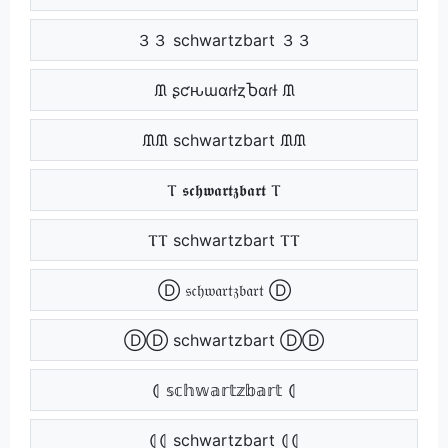
３３ schwartzbart ３３
ᙢ ʂƈԋɯαɾƚȥႦαɾƚ ᙢ
ᙢᙢ schwartzbart ᙢᙢ
Ⲧ 𝖘𝖈𝖍𝖜𝖆𝖗𝖙𝖟𝖇𝖆𝖗𝖙 Ⲧ
ⲦⲦ schwartzbart ⲦⲦ
Ⓓ 𝔰𝔠𝔥𝔴𝔞𝔯𝔱𝔷𝔟𝔞𝔯𝔱 Ⓓ
ⒹⒹ schwartzbart ⒹⒹ
⦇ 𝕤𝕔𝕙𝕨𝕒𝕣𝕥𝕫𝕓𝕒𝕣𝕥 ⦇
⦇⦇ schwartzbart ⦇⦇