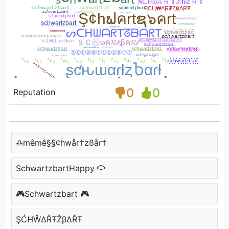
0
0
Reputation
♎mêmê§§¢hwår†zßår†
SchwartzbartHappy 🐶
🎮Schwartzbart 🎮
ŞĆĦŴΔŘŦŽβΔŘŦ