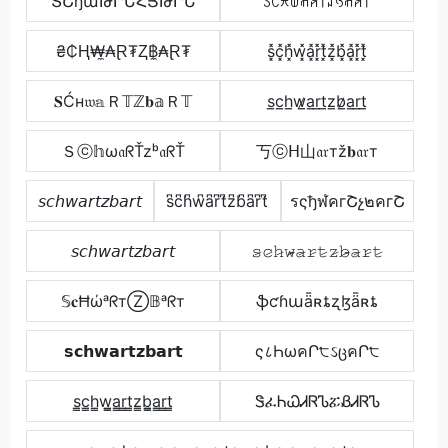
ՏՇɧաԹՐԵՀՅԹՐԵ
ꇙꉔꁝꅐꋬꋪ꓄ꁴꃳꋬꋪ꓄
₴₵Ⱨ₩̼₳Ɽ₮Ⱬ฿̼₳Ɽ₮
s͓̽c͓̽h͓̽w͓̽a͓̽r͓̽t͓̽z͓̽b͓̽a͓̽r͓̽t͓̽
𝐒Ćн𝔴𝕒Ｒ𝕋ℤ𝐛𝕒Ｒ𝕋
s̲c̲h̲w̷̲a̲r̲t̲z̲b̷̲a̲r̲t̲
Ｓⓒ𝕙ω𝔞ᖇŤzᵇ𝔞ᖇŤ
丂ⓒᕼ山𝔞𝔯тž𝐛𝔞𝔯т
𝘴𝘤𝘩𝘸𝘢𝘳𝘵𝘻𝘣𝘢𝘳𝘵
s͆c͆h͆w͆a͆r͆t͆z͆b͆a͆r͆t͆
รςђฬคгՇչ๒คгՇ
𝘴𝘤𝘩𝘸𝘢𝘳𝘵𝘻𝘣𝘢𝘳𝘵
𝚜̷𝚌̷𝚑̷𝚠̷̴𝚊̷𝚛̷𝚝̷𝚣̷𝚋̷̴𝚊̷𝚛̷𝚝̷
𝕊𝐜ĦώᵃᖇтⓏ𝔹ᵃᖇт
ֆƈɦաǟʀȶʐɮǟʀȶ
𝘀𝗰𝗵𝘄𝗮𝗿𝘁𝘇𝗯𝗮𝗿𝘁
ς८ҺωคՐ੮ઽცคՐ੮
s̳c̳h̳w̳̲a̳r̳t̳z̳b̳̲a̳r̳t̳
ᏕፈᏂᏇᏗᏒᏖፚᏰᏗᏒᏖ