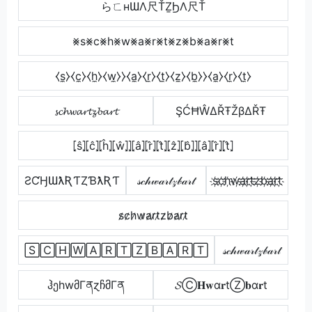
らㄈнƜΛ尺ŤẔϦΛ尺Ť
⨳s⨳c⨳h⨳w⨳a⨳r⨳t⨳z⨳b⨳a⨳r⨳t
⧼s̼⧽⧼c̼⧽⧼h̼⧽⧼w̼⧽⧽⧼a̼⧽⧼r̼⧽⧼t̼⧽⧼z̼⧽⧼b̼⧽⧽⧼a̼⧽⧼r̼⧽⧼t̼⧽
𝓼𝓬𝓱𝔀𝓪𝓻𝓽𝔃𝓫𝓪𝓻𝓽
ŞĆĦŴΔŘŦŽβΔŘŦ
⦏ŝ⦎⦏ĉ⦎⦏ĥ⦎⦏ŵ⦎⦎⦏â⦎⦏r̂⦎⦏t̂⦎⦏ẑ⦎⦏b̂⦎⦎⦏â⦎⦏r̂⦎⦏t̂⦎
ƧƇӇƜƛƦƬȤƁƛƦƬ
𝓈𝒸𝒽𝓌𝒶𝓇𝓉𝓏𝒷𝒶𝓇𝓉
s҉c҉h҉w҉a҉r҉t҉z҉b҉a҉r҉t҉
s̷c̷h̷w̷a̷r̷t̷z̷b̷a̷r̷t̷
🅂🄲🄷🅆🄰🅁🅃🅉🄱🄰🅁🅃
𝓈𝒸𝒽𝓌𝒶𝓇𝓉𝓏𝒷𝒶𝓇𝓉
ჰეhwმΓནɀჩმΓན
𝓢Ⓒ𝐇𝐰α𝐫tⓏ𝐛α𝐫t