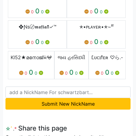
0
0
0
0
0
0
❖Ɲs〄𝖒𝖆𝖋𝖎𝖆☠︎✓™
✭•ᴘʟᴀʏᴇʀ•✭~ᶠᶠ
0
0
0
0
0
0
Kl52★മനോജ്☠𖤍
જય હરસિધ્ધી
L͛ᴜᴄɪf͛ᴇʀ ♡ら.-
0
0
0
0
0
0
0
0
0
Submit New NickName
Share this page
☆
ﾟ
.
*