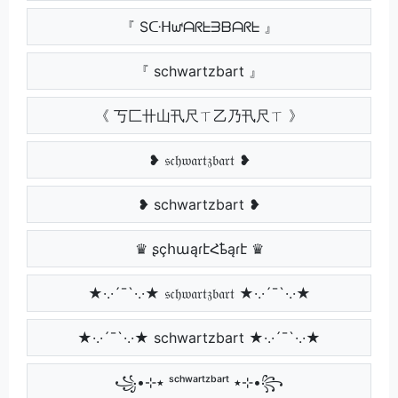
『 Sᑢᕼᘺᗩᖇᖶᗱᗷᗩᖇᖶ 』
『 schwartzbart 』
《 丂匚卄山卂尺ㄒ乙乃卂尺ㄒ 》
❥ 𝔰𝔠𝔥𝔴𝔞𝔯𝔱𝔷𝔟𝔞𝔯𝔱 ❥
❥ schwartzbart ❥
♛ ʂçհաąɾէՀҍąɾէ ♛
★·.·´¯`·.·★ 𝔰𝔠𝔥𝔴𝔞𝔯𝔱𝔷𝔟𝔞𝔯𝔱 ★·.·´¯`·.·★
★·.·´¯`·.·★ schwartzbart ★·.·´¯`·.·★
꧁•⊹٭ ˢᶜʰʷᵃʳᵗᶻᵇᵃʳᵗ ٭⊹•꧂