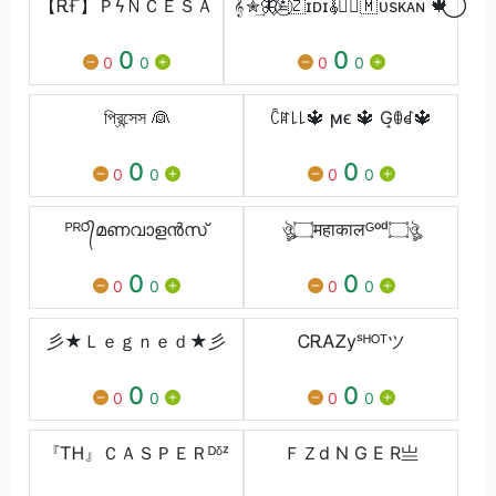
【ᎡҒ】ㅤＰϟＮＣＥＳＡ
𝄟✮͢🦋⃟≛⃝🇿ɪᴅɪ𝄟✮⃝🇲 ᴜsᴋᴀɴ 🍁⃝
0
0
0
0
0
0
প্রিন্সেস 👰
ꉓꍏ꒒꒒🔱 ϻϵ 🔱 G̝ꂦꀸ🔱
0
0
0
0
0
0
ᴾᴿᴼ᭄മണവാളൻസ്
ঔৣ۝महाकालᴳᵒᵈ۝ঔৣ
0
0
0
0
0
0
彡★Ｌｅｇｎｅｄ★彡
ᏟᎡᎪᏃyˢᴴᴼᵀツ
0
0
0
0
0
0
『ᎢᎻ』ＣＡＳＰＥＲᴰᵟᶻ
ＦＺㅤd N G E R亗