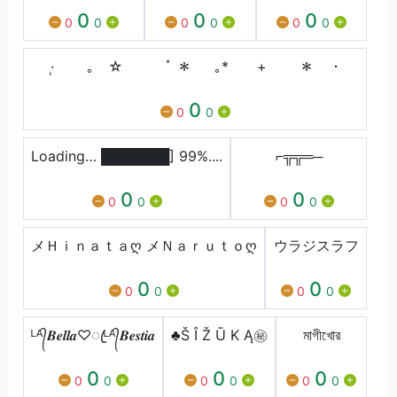
0
0
0
0
0
0
0
0
0
·̩ ｡ ☆ ﾟ ＊ ｡* + ＊ ･
0
0
0
Loading… ███████] 99%....
⌐╦╦═─
0
0
0
0
0
0
メＨｉｎａｔａღ メＮａｒｕｔｏღ
ウラジスラフ
0
0
0
0
0
0
ᴸᴬ᭄𝑩𝒆𝒍𝒍𝒂♡ꦿᴸᴬ᭄𝑩𝒆𝒔𝒕𝒊𝒂
♣Š Î Ž Ū K Ą㊙
মাগীখোর
0
0
0
0
0
0
0
0
0