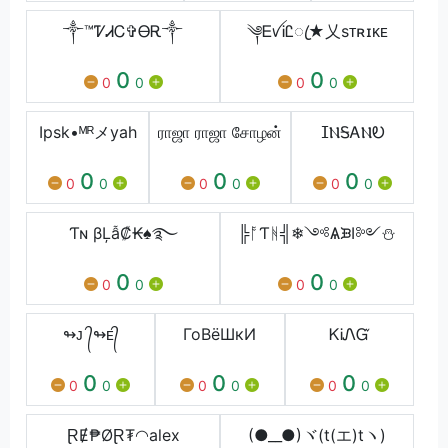
༒™ᏤᏗᏟ✞ᎾᎡ༒
༆ᎬꪜᎥᏝꦿ★乂sᴛʀɪᴋᴇ
0
0
0
0
0
0
Ipsk•ᴹᴿメyah
ராஜா ராஜா சோழன்
ⵊⲚᎦᎪⲚᎧ
0
0
0
0
0
0
0
0
0
Ƭɴ βĻẫ₡₭♠࿐
╠ᚩƬᚻ╣❄༺ѦᙘⅠ༻⛄
0
0
0
0
0
0
↬ᴊ ᭄↬ᴇ᭄
ГоВёШкИ
ᏦᎥᏁᏳ
0
0
0
0
0
0
0
0
0
ⱤɆ₱ØⱤ₮◠alex
(●__●)ヾ(t(エ)tヽ)