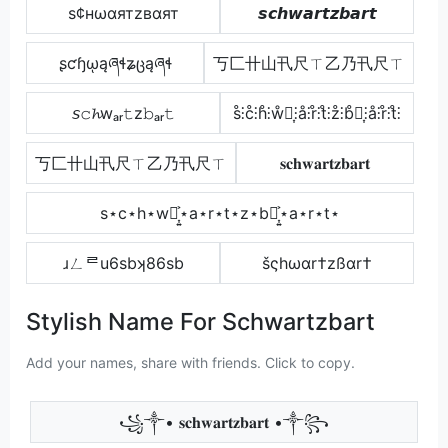
ѕ¢нωαятzвαят
𝙨𝙘𝙝𝙬𝙖𝙧𝙩𝙯𝙗𝙖𝙧𝙩
ʂƈɧῳąཞɬʑცąཞɬ
丂匚卄山卂尺ㄒ乙乃卂尺ㄒ
𝘴𝚌𝓱wₐᵣ𝚝z𝚋ₐᵣ𝚝
s̊⫶c̊⫶h̊⫶ẘ⫶͎⫶å⫶r̊⫶t̊⫶z̊⫶b̊⫶͎⫶å⫶r̊⫶t̊⫶
丂匚卄山卂尺ㄒ乙乃卂尺ㄒ
𝐬𝐜𝐡𝐰𝐚𝐫𝐭𝐳𝐛𝐚𝐫𝐭
s⋆c⋆h⋆w⋆͎͍͐⋆a⋆r⋆t⋆z⋆b⋆͎͍͐⋆a⋆r⋆t⋆
ɹㄥᄅu6sbʞ86sb
šςhωαr†zßαr†
Stylish Name For Schwartzbart
Add your names, share with friends. Click to copy.
꧁༒• 𝐬𝐜𝐡𝐰𝐚𝐫𝐭𝐳𝐛𝐚𝐫𝐭 •༒꧂