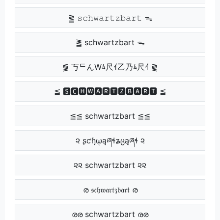
⪒ 𝚜𝚌𝚑𝚠𝚊𝚛𝚝𝚣𝚋𝚊𝚛𝚝 ᯓ
⪒ schwartzbart ᯓ
⪓ 丂ᄃんWﾑ尺ｲ乙乃ﾑ尺ｲ ⪔
≦ 🆂🅲🅷🆆🅰🆁🆃🆉🅱🅰🆁🆃 ≦
≦≦ schwartzbart ≦≦
૨ ʂƈɧῳąཞɬʑცąཞɬ ૨
૨૨ schwartzbart ૨૨
ര 𝔰𝔠𝔥𝔴𝔞𝔯𝔱𝔷𝔟𝔞𝔯𝔱 ര
രര schwartzbart രര