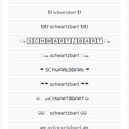
Ꭷ 𝔰𝔠𝔥𝔴𝔞𝔯𝔱𝔷𝔟𝔞𝔯𝔱 Ꭷ
ᎧᎧ schwartzbart ᎧᎧ
ം 🅂🄲🄷🅆🄰🅁🅃🅉🄱🄰🅁🅃 ം
ംം schwartzbart ംം
☂ Sᑢᕼᘺᗩᖇᖶᗱᗷᗩᖇᖶ ☂
☂☂ schwartzbart ☂☂
ெ ᔕᑕᕼᗯᗩᖇTᘔᗷᗩᖇT ெ
ெெ schwartzbart ெெ
ண 𝕤𝕔𝕙𝕨𝕒𝕣𝕥𝕫𝕓𝕒𝕣𝕥 ண