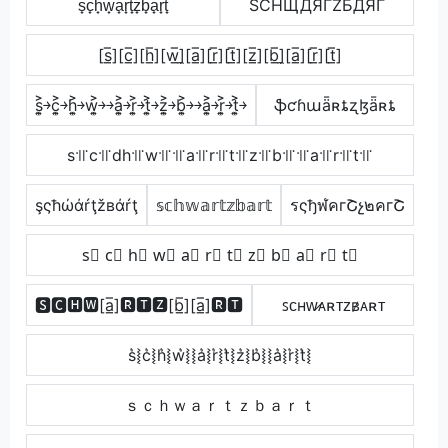
s̟c̟h̟w̟a̟r̟t̟z̟b̟a̟r̟t̟
SCHЩДЯΓZБДЯΓ
[s̲̅][c̲̅][h̲̅][w̲̅]̼[a̲̅][r̲̅][t̲̅][z̲̅][b̲̅]̼[a̲̅][r̲̅][t̲̅]
s͎͍͐￫c͎͍͐￫h͎͍͐￫w͎͍͐￫￫a͎͍͐￫r͎͍͐￫t͎͍͐￫z͎͍͐￫b͎͍͐￫￫a͎͍͐￫r͎͍͐￫t͎͍͐￫
ֆƈɦաǟʀȶʐɮǟʀȶ
s꜉꜍c꜉꜍dh꜉꜍w꜉꜍꜉꜍a꜉꜍r꜉꜍t꜉꜍z꜉꜍b꜉꜍꜉꜍a꜉꜍r꜉꜍t꜉꜍
şςħώάŕţžвάŕţ
𝕤𝕔𝕙𝕨𝕒𝕣𝕥𝕫𝕓𝕒𝕣𝕥
รςђฬคгՇչ๒คгՇ
s⃣ c⃣ h⃣ w⃣ a⃣ r⃣ t⃣ z⃣ b⃣ a⃣ r⃣ t⃣
🆂🅲🅷🆆[a̲̅]🆁🆃🆉[b̲̅][a̲̅]🆁🆃
ꜱᴄʜᴡ̷ᴀʀᴛᴢʙ̷ᴀʀᴛ
s͛⦚c͛⦚h͛⦚w͛⦚⦚a͛⦚r͛⦚t͛⦚z͛⦚b͛⦚⦚a͛⦚r͛⦚t͛⦚
ｓｃｈｗａｒｔｚｂａｒｔ