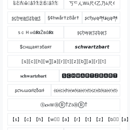
s̊⫶c̊⫶h̊⫶ẘ⫶⫶å⫶r̊⫶t̊⫶z̊⫶b̊⫶⫶å⫶r̊⫶t̊⫶
丂ᄃんWﾑ尺ｲ乙乃ﾑ尺ｲ
s̺c̺h̺w̺a̺r̺t̺z̺b̺a̺r̺t̺
§¢hwår†zßår†
ʂƈɧῳąཞɬʑცąཞɬ
𝕤ｃＨ𝔴ά𝐑𝐭Żвά𝐑𝐭
s͎c͎h͎w͎a͎r͎t͎z͎b͎a͎r͎t͎
$cнщаятзбаят
𝙨𝙘𝙝𝙬𝙖𝙧𝙩𝙯𝙗𝙖𝙧𝙩
⟦s⟧⟦c⟧⟦h⟧⟦w⟧̲̅⟦a⟧⟦r⟧⟦t⟧⟦z⟧⟦b⟧̲̅⟦a⟧⟦r⟧⟦t⟧
𝐬𝐜𝐡𝐰𝐚𝐫𝐭𝐳𝐛𝐚𝐫𝐭
🆂🅲🅷🆆🅰🆁🆃🆉🅱🅰🆁🆃
ʂƈԋɯαɾƚȥზαɾƚ
⦑s⦒⦑c⦒⦑h⦒⦑w⦒̂⦑a⦒⦑r⦒⦑t⦒⦑z⦒⦑b⦒̂⦑a⦒⦑r⦒⦑t⦒
ⓢ𝐜нＷⓐⓇŤℤ𝓫ⓐⓇŤ
【s】【c】【h】【w】⃣【a】【r】【t】【z】【b】⃣【a