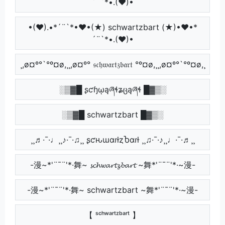
´¨`*•.(♥)•
•(♥).•*´¨`*•♥•(★) schwartzbart (★)•♥•*
´¨`*•.(♥)•
¸,ø¤º°`°º¤ø,¸¸,ø¤º° 𝔰𝔠𝔥𝔴𝔞𝔯𝔱𝔷𝔟𝔞𝔯𝔱 °º¤ø,¸¸,ø¤º°`°º¤ø,¸
░▒▓█ ʂƈɧῳąཞɬʑცąཞɬ █▓▒░
░▒▓█ schwartzbart █▓▒░
¸¸♬·¯·♩¸¸♪·¯·♫¸¸ ʂƈԋɯαɾƚȥႦαɾƚ ¸¸♫·¯·♪¸¸♩·¯·♬¸¸
-漫~*'¨¯¨'*·舞~ 𝓼𝓬𝓱𝔀𝓪𝓻𝓽𝔃𝓫𝓪𝓻𝓽 ~舞*'¨¯¨'*·~漫-
-漫~*'¨¯¨'*·舞~ schwartzbart ~舞*'¨¯¨'*·~漫-
【 ˢᶜʰʷᵃʳᵗᶻᵇᵃʳᵗ 】