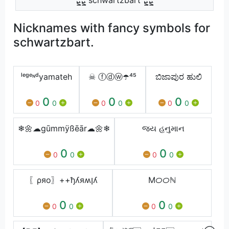
Nicknames with fancy symbols for
schwartzbart.
ˡᵉᵍᵉᶰᵈyamateh
☠ ⓕⓓⓦ☂️⁴⁵
ಬಿಜಾಪುರ ಹುಲಿ
0
0
0
0
0
0
0
0
0
❄🌼☁gūmmÿßēār☁🌼❄
જય હનુમાન
0
0
0
0
0
0
〖ρяo〗++ђʎяʍןʎ
Mᝪᝪℕ
0
0
0
0
0
0