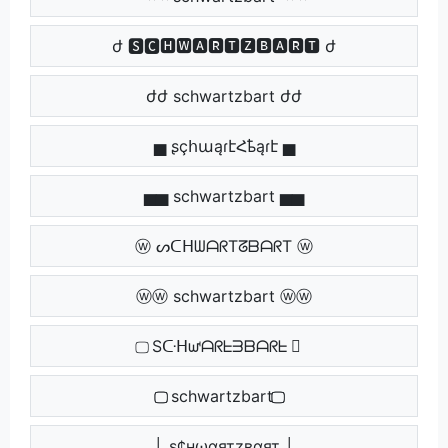
ժ 🆂🅲🅷🆆🅰🆁🆃🆉🅱🅰🆁🆃 ժ
ժժ schwartzbart ժժ
▅ ʂçհաąɾէՀҍąɾէ ▅
▅▅ schwartzbart ▅▅
ⓦ ᔕᑕᕼᗯᗩᖇTᘔᗷᗩᖇT ⓦ
ⓦⓦ schwartzbart ⓦⓦ
⃢ Sᑢᕼᘺᗩᖇᖶᗱᗷᗩᖇᖶ ⃢
⃢⃢ schwartzbart ⃢⃢
│ ѕ¢нωαятzвαят │