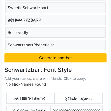
SweetieSchwartzbart
₴₵Ⱨ₩₳Ɽ₮Ⱬ฿₳Ɽ₮
Reservedly
SchwartzbartPheneticist
Generate another
Schwartzbart Font Style
Add your names, share with friends. Click to copy.
No NickNames Found
ᔕᑕᕼᗯᗩᖇTᘔᗷᗩᖇT
Ş¢hຟคrtຊ๖คrt
ＳＣⓗ𝔴ค𝓡𝓉𝔷βค𝓡𝓉
ⓢⓒⓗⓦⓐⓡⓣⓩⓑⓐⓡⓣ