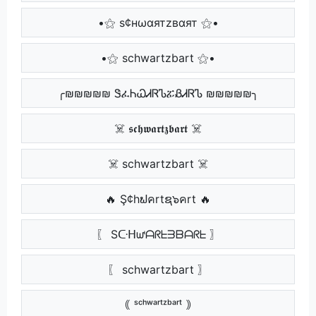
•⚝ ѕ¢нωαятzвαят ⚝•
•⚝ schwartzbart ⚝•
╭₪₪₪₪₪ ᏕፈᏂᏇᏗᏒᏖፚᏰᏗᏒᏖ ₪₪₪₪₪╮
☠️ 𝖘𝖈𝖍𝖜𝖆𝖗𝖙𝖟𝖇𝖆𝖗𝖙 ☠️
☠️ schwartzbart ☠️
🔥 Ş¢hຟคrtຊ๖คrt 🔥
〖 Sᑢᕼᘺᗩᖇᖶᗱᗷᗩᖇᖶ 〗
〖 schwartzbart 〗
｟ ˢᶜʰʷᵃʳᵗᶻᵇᵃʳᵗ ｠