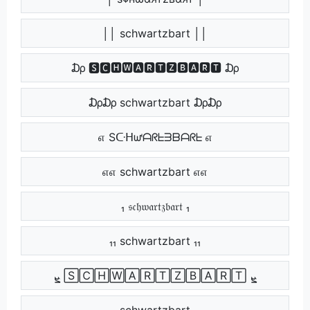
││ schwartzbart ││
₯ 🆂🅲🅷🆆🅰🆁🆃🆉🅱🅰🆁🆃 ₯
₯₯ schwartzbart ₯₯
எ Sᑢᕼᘺᗩᖇᖶᗱᗷᗩᖇᖶ எ
எஎ schwartzbart எஎ
₁ 𝔰𝔠𝔥𝔴𝔞𝔯𝔱𝔷𝔟𝔞𝔯𝔱 ₁
₁₁ schwartzbart ₁₁
ܨ 🅂🄲🄷🅆🄰🅁🅃🅉🄱🄰🅁🅃 ܨ
ܨܨ schwartzbart ܨܨ