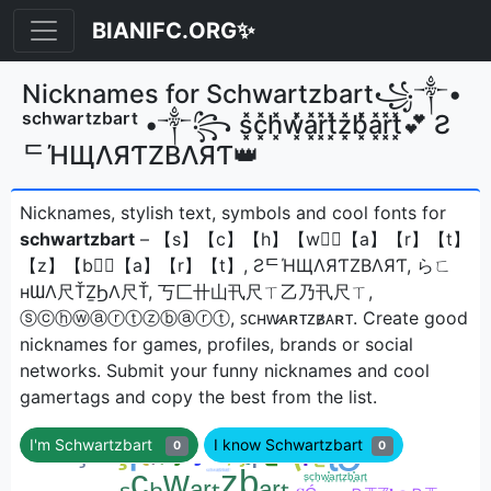
BIANIFC.ORG✨
Nicknames for Schwartzbart꧁༒•
ˢᶜʰʷᵃʳᵗᶻᵇᵃʳᵗ •༒꧂ s͓̽c͓̽h͓̽w͓̽̾a͓̽r͓̽t͓̽z͓̽b͓̽̾a͓̽r͓̽t͓̽💕 Ƨ
ᄃΉЩΛЯƬZBΛЯƬ👑
Nicknames, stylish text, symbols and cool fonts for
schwartzbart
– 【s】【c】【h】【w】⃣【a】【r】【t】
【z】【b】⃣【a】【r】【t】, ƧᄃΉЩΛЯƬZBΛЯƬ, らㄈ
нƜΛ尺ŤẔϦΛ尺Ť, 丂匚卄山卂尺ㄒ乙乃卂尺ㄒ,
ⓢⓒⓗⓦⓐⓡⓣⓩⓑⓐⓡⓣ, ꜱᴄʜᴡ̷ᴀʀᴛᴢʙ̷ᴀʀᴛㅤ. Create good
nicknames for games, profiles, brands or social
networks. Submit your funny nicknames and cool
gamertags and copy the best from the list.
I'm Schwartzbart
I know Schwartzbart
0
0