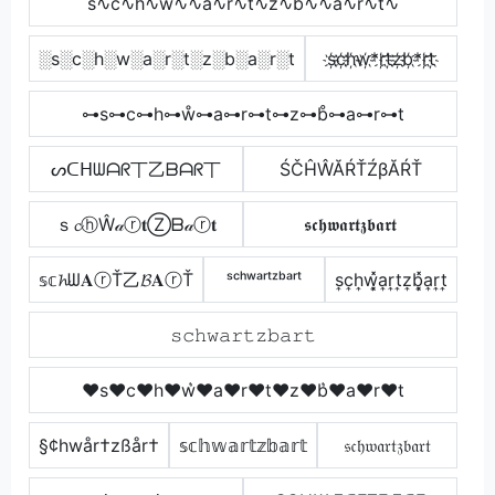
s∿c∿h∿w∿∿a∿r∿t∿z∿b∿∿a∿r∿t∿
░s░c░h░w░a░r░t░z░b░a░r░t
s҉c҉h҉w҉*r҉t҉z҉b҉*r҉t҉
⊶s⊶c⊶h⊶ẘ⊶a⊶r⊶t⊶z⊶b̊⊶a⊶r⊶t
ᔕᑕᕼᗯᗩᖇ丅乙ᗷᗩᖇ丅
ŚČĤŴĂŔŤŹβĂŔŤ
ｓ𝓬ⓗŴ𝒶ⓡ𝐭Ⓩᗷ𝒶ⓡ𝐭
𝖘𝖈𝖍𝖜𝖆𝖗𝖙𝖟𝖇𝖆𝖗𝖙
𝕤𝕔𝓱ᗯ𝐀ⓡŤ乙𝓑𝐀ⓡŤ
ˢᶜʰʷᵃʳᵗᶻᵇᵃʳᵗ
s͎c͎h͎w͎͓̽a͎r͎t͎z͎b͎͓̽a͎r͎t͎
𝚜𝚌𝚑𝚠𝚊𝚛𝚝𝚣𝚋𝚊𝚛𝚝
♥s♥c♥h♥w͛♥a♥r♥t♥z♥b͛♥a♥r♥t
§¢hwår†zßår†
𝕤𝕔𝕙𝕨𝕒𝕣𝕥𝕫𝕓𝕒𝕣𝕥
𝔰𝔠𝔥𝔴𝔞𝔯𝔱𝔷𝔟𝔞𝔯𝔱