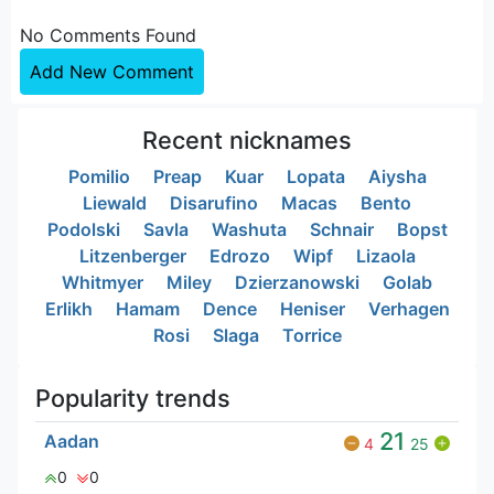
No Comments Found
Add New Comment
Recent nicknames
Pomilio
Preap
Kuar
Lopata
Aiysha
Liewald
Disarufino
Macas
Bento
Podolski
Savla
Washuta
Schnair
Bopst
Litzenberger
Edrozo
Wipf
Lizaola
Whitmyer
Miley
Dzierzanowski
Golab
Erlikh
Hamam
Dence
Heniser
Verhagen
Rosi
Slaga
Torrice
Popularity trends
21
Aadan
4
25
0
0