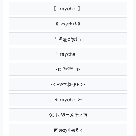
〖 raychel 〗
｟ 𝓻𝓪𝔂𝓬𝓱𝓮𝓵 ｠
「 ཞąყƈɧɛƖ 」
「 raychel 」
≪ ʳᵃʸᶜʰᵉˡ ≫
⪻ Ɽ₳Ɏ₵ⱧɆⱠ ⪼
⪻ raychel ⪼
巛 尺ﾑﾘᄃん乇ﾚ ◥
◤ яαу¢нєℓ ୧