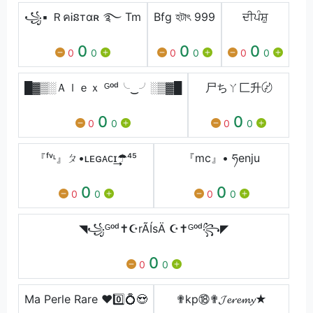
꧁▪ ＲคᎥនтαʀ ࿐ Tm
Bfg হটাৎ 999
ਦੀਪੰਸ਼ੁ
0
0
0
0
0
0
0
0
0
█▓▒░Ａｌｅｘ ᴳᵒᵈ╰‿╯░▒▓█
尸ちㄚ匚升〄
0
0
0
0
0
0
『ᶠᵛᶫ』ㄆ•ʟᴇɢᴀᴄɪ͢͢͢☂⁴⁵
『mc』• ཧenju
0
0
0
0
0
0
◥꧁ᴳᵒᵈ✝☪rÃÍsÄ ☪✝ᴳᵒᵈ꧂◤
0
0
0
Ma Perle Rare ❤️0️⃣💍😍
✟kp⑱✟𝓙𝓮𝓻𝓮𝓶𝔂★