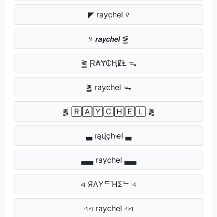
◤ raychel ୧
୨ 𝙧𝙖𝙮𝙘𝙝𝙚𝙡 ⪑
⪒ Ɽ₳Ɏ₵ⱧɆⱠ ᯓ
⪒ raychel ᯓ
⪓ 🅁🄰🅈🄲🄷🄴🄻 ⪔
▃ ɾąվçհҽӀ ▃
▃▃ raychel ▃▃
এ ЯΛYᄃΉΣᄂ এ
এএ raychel এএ