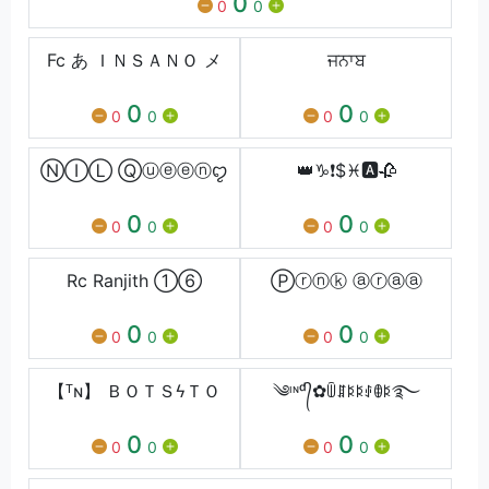
0
0
0
Fcㅤ あㅤ ＩＮＳＡＮＯㅤ メ
ਜਨਾਬ
0
0
0
0
0
0
ⓃⒾⓁ Ⓠⓤⓔⓔⓝꨄ︎
👑♑❗$♓🅰️🥀
0
0
0
0
0
0
Rc Ranjith ①⑥
Ⓟⓡⓝⓚ ⓐⓡⓐⓐ
0
0
0
0
0
0
【ᵀɴ】 ＢＯＴＳϟＴＯ
༄ᶦᶰᵈ᭄✿ꅏꁲꌅꌅꂑꂦꌅ࿐
0
0
0
0
0
0