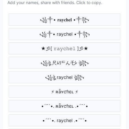
Add your names, share with friends. Click to copy.
꧁༒• 𝐫𝐚𝐲𝐜𝐡𝐞𝐥 •༒꧂
꧁༒• raychel •༒꧂
★彡[ 𝚛𝚊𝚢𝚌𝚑𝚎𝚕 ]彡★
꧁ঔৣ 尺ﾑﾘᄃん乇ﾚ ঔৣ꧂
꧁ঔৣ raychel ঔৣ꧂
⚡ ʀǟʏƈɦɛʟ ⚡
•´¯`•. ʀǟʏƈɦɛʟ .•´¯`•
•´¯`•. raychel .•´¯`•