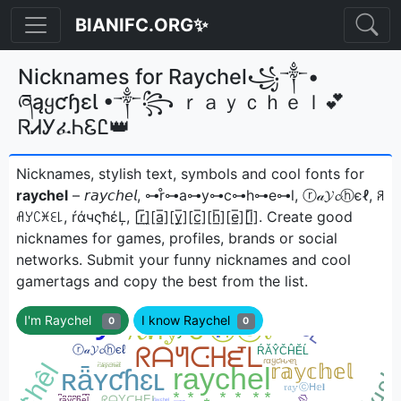
BIANIFC.ORG✨
Nicknames for Raychel꧁༒•
ཞąყƈɧɛƖ •༒꧂ ｒａｙｃｈｅｌ💕
ᏒᏗᎩፈᏂᏋᏝ👑
Nicknames, stylish text, symbols and cool fonts for
raychel
– 𝘳𝘢𝘺𝘤𝘩𝘦𝘭, ⊶r̊⊶a⊶y⊶c⊶h⊶e⊶l, ⓡ𝒶𝓨𝓬ⓗєℓ, ꋪ
ꋬꌦꉔꁝꏂ꒒, ŕάчςħέĻ, [r̲̅]̼[a̲̅][y̲̅][c̲̅][h̲̅][e̲̅][l̲̅]ㅤ. Create good
nicknames for games, profiles, brands or social
networks. Submit your funny nicknames and cool
gamertags and copy the best from the list.
I'm Raychel
I know Raychel
0
0