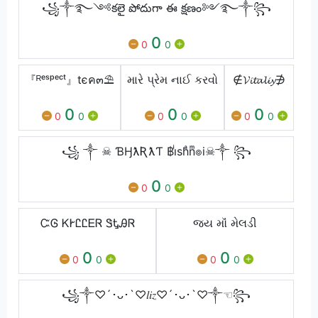
꧁༒࿐༺కలై పోదుగా ఈ క్షణం༻࿐༒꧂
0
0
0
『ᴿᵉˢᵖᵉᶜᵗ』tєค๓⛱
મારે પ્રેમ નાઈ કરવો
∉𝓥𝓲𝓽𝓪𝓵𝓲𝔂∌
0
0
0
0
0
0
0
0
0
꧁ ༒ ☠ ƁӇƛƦƛƬ ฿iͥshͣnͫ๏i☠༒ ꧂
0
0
0
ᏨᎶ ᏦᎨᏝᏝᎬᏒ ᏕᎿᎯᏒ
જય મૉં મેલડી
0
0
0
0
0
0
꧁༒︎♡´･ᴗ･`♡𝑙𝑖𝑧♡´･ᴗ･`♡༒︎☜︎︎꧂