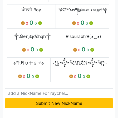
ਪੰਜਾਬੀ Boy
༆♡⁰⁷мѕᵈ᭄இளையமாறன்༆
0
0
0
0
0
0
༒ȺӀøղβąժšհąհ༒
☛sourabh☚(◕‿◕)
0
0
0
0
0
0
๏千丹Ｕ十Ｇヾ๏
꧁𒀱ꪳℇⱮꙶƄⷶℇⷨℜ𒀱ꪳ꧂
0
0
0
0
0
0
Submit New NickName