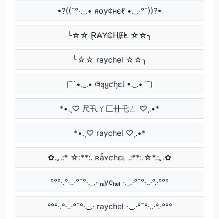
•?((¯°·._.• яαу¢нєℓ •._.·°¯))?•
╰☆☆ Ɽ₳Ɏ₵ⱧɆⱠ ☆☆╮
╰☆☆ raychel ☆☆╮
(¯´•._.• ཞąყƈɧɛƖ •._.•´¯)
*•.¸♡ 尺卂ㄚ匚卄乇ㄥ ♡¸.•*
*•.¸♡ raychel ♡¸.•*
✿.｡.:* ☆:**:. ʀǟʏƈɦɛʟ .:**:.☆*.:｡.✿
°°°·.°·..·°¯°·._.· ᵣₐycₕₑₗ ·._.·°¯°·..·°.·°°°
°°°·.°·..·°¯°·._.· raychel ·._.·°¯°·..·°.·°°°