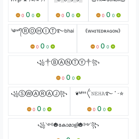
0
0
0
0
0
0
0
0
0
༄ᶦᶰᵈ᭄ⓇⓄⒽⒾⓉ࿐bhai
｟ᴡʜɪᴛᴇᴅʀᴀɢᴏɴ｠
0
0
0
0
0
0
꧁༒ⒷⒶⓃⓉⓎ༒꧂
0
0
0
꧁ⓈⓌⒶⓇⒶⒿ꧂
❦ᴹⁱˢˢ〲𝙽𝙴𝙷𝙰࿐ ﾟ･✮
0
0
0
0
0
0
꧁༺🎃കോമാളി🎃༻꧂