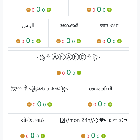
0
0
0
0
0
0
الیاس
ജോക്കർ
ক্রাস খাওরা
0
0
0
0
0
0
0
0
0
꧁༒ⒶⓃⒶⓃⒹ༒꧂
0
0
0
㦵ᴳᵒᵈ༒꧁≫black≪꧂
ശവംതിനി
0
0
0
0
0
0
યોગેશ ભાઈ
0️⃣//mon 24h//💍❤🤪👉👈🥺
0
0
0
0
0
0