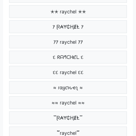
✭✭ raychel ✭✭
ｱ Ɽ₳Ɏ₵ⱧɆⱠ ｱ
ｱｱ raychel ｱｱ
દ ᖇᗩᖻᑢᕼᘿᒪ દ
દદ raychel દદ
≈ ɾαყƈԋҽʅ ≈
≈≈ raychel ≈≈
֟ Ɽ₳Ɏ₵ⱧɆⱠ ֟
֟֟ raychel ֟֟