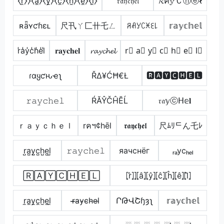
⧼r̼⧽⧽⧼a̼⧽⧼y̼⧽⧼c̼⧽⧼h̼⧽⧼e̼⧽⧼l̼⧽
𝔯𝔞𝔶𝔠𝔥𝔢𝔩
𝓡ค𝕪Ｃⓗⓔℓ
ʀǟʏƈɦɛʟ
尺卂ㄚ匚卄乇ㄥ
ꋪꋬꌦꉔꁝꏂ꒒
𝕣𝕒𝕪𝕔𝕙𝕖𝕝
r̾a̾y̾c̾h̾e̾l̾
𝐫𝐚𝐲𝐜𝐡𝐞𝐥
𝓻𝓪𝔂𝓬𝓱𝓮𝓵
r⃣ a⃣ y⃣ c⃣ h⃣ e⃣ l⃣
ɾαყƈԋҽʅ
ŘΔ¥ĆĦ€Ł
🆁🅰🆈🅲🅷🅴🅻
𝚛𝚊𝚢𝚌𝚑𝚎𝚕
ŔĂŶČĤĔĹ
𝔯𝔞𝕪ⓒᕼ𝕖𝐥
ｒａｙｃｈｅｌ
rคฯ¢hēl
𝖗𝖆𝖞𝖈𝖍𝖊𝖑
尺ﾑﾘᄃん乇ﾚ
r̺a̺y̺c̺h̺e̺l̺
𝚛𝚊𝚢𝚌𝚑𝚎𝚕
яачcнёг
ᵣₐycₕₑₗ
🅁🄰🅈🄲🄷🄴🄻
⦏r̂⦎⦎⦏â⦎⦏ŷ⦎⦏ĉ⦎⦏ĥ⦎⦏ê⦎⦏l̂⦎
r̼a̼y̼c̼h̼e̼l̼
r̴̶a̴y̴c̴h̴e̴l̴
ՐԹՎՇɧȝʅ
𝕣𝕒𝕪𝕔𝕙𝕖𝕝