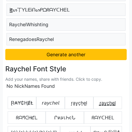
⪒ᔕ丅ƳᒪᗴᎥᑎᔕᑭᗝᖇᗩƳᑕᕼᗴᒪ
RaychelWhishting
RenegadoesRaychel
Generate another
Raychel Font Style
Add your names, share with friends. Click to copy.
No NickNames Found
Ɽ₳Ɏ₵ⱧɆⱠ
𝘳𝘢𝘺𝘤𝘩𝘦𝘭
r͙a͙y͙c͙h͙e͙l͙
r̳̲a̳y̳c̳h̳e̳l̳
ᖇᗩᖻᑢᕼᘿᒪ
Րคע८Һ૯Ն
ᖇᗩYᑕᕼEᒪ