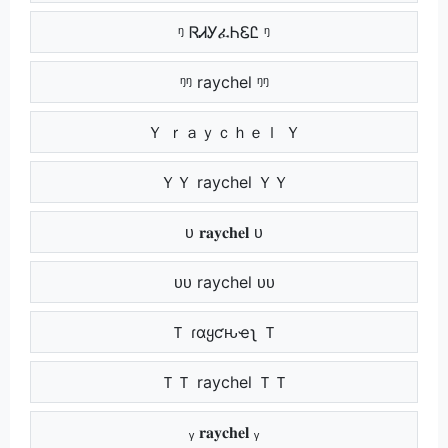
ᵑ ᏒᏗᎩፈᏂᏋᏝ ᵑ
ᵑᵑ raychel ᵑᵑ
Ｙ ｒａｙｃｈｅｌ Ｙ
ＹＹ raychel ＹＹ
ᴜ 𝐫𝐚𝐲𝐜𝐡𝐞𝐥 ᴜ
ᴜᴜ raychel ᴜᴜ
Ｔ ɾαყƈԋҽʅ Ｔ
ＴＴ raychel ＴＴ
ᵧ 𝐫𝐚𝐲𝐜𝐡𝐞𝐥 ᵧ