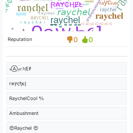
0
0
Reputation
𝓇Ⓐ𝔂𝕔𝓗Ẹℓ
гคץςђєɭ
RaychelCool ℀
Ambushment
😍Raychel 😍