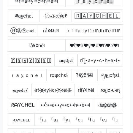
≋r͛≋a≋y≋c≋h≋e≋l
░r░a░y░c░h░e░l
ཞąყƈɧɛƖ
ⓡ𝒶𝓨𝓬ⓗєℓ
🅁🄰🅈🄲🄷🄴🄻
Ⓡⓐⓨ𝐜н𝐞l
rå¥¢hêl
r꜉꜍꜉꜍a꜉꜍y꜉꜍c꜉꜍dh꜉꜍e꜉꜍l꜉꜍
rå¥¢hêl
♥r͛♥a♥y♥c♥h♥e♥l
[r̲̅]̼[a̲̅][y̲̅][c̲̅][h̲̅][e̲̅][l̲̅]
𝖗𝖆𝖞𝖈𝖍𝖊𝖑
r⋆͎͍͐⋆a⋆y⋆c⋆h⋆e⋆l⋆
ｒａｙｃｈｅｌ
rαψςhεﾚ
r͆a͆y͆c͆h͆e͆l͆
ཞąყƈɧɛƖ
𝓇𝒶𝓎𝒸𝒽𝑒𝓁
⦑r⦒̂⦑a⦒⦑y⦒⦑c⦒⦑h⦒⦑e⦒⦑l⦒
rå¥¢hêl
ɾαყƈԋҽʅ
ᖇᗩƳᑕᕼᗴᒪ
⊶r̊⊶a⊶y⊶c⊶h⊶e⊶l
r҉a҉y҉c҉h҉e҉l҉
ʀᴀʏᴄʜᴇʟ
『r』『a』『y』『c』『h』『e』『l』