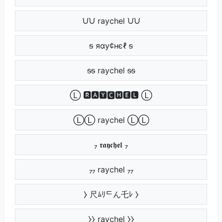
ᙀᙀ raychel ᙀᙀ
ᵴ яαу¢нєℓ ᵴ
ᵴᵴ raychel ᵴᵴ
Ⓛ 🆁🅰🆈🅲🅷🅴🅻 Ⓛ
ⓁⓁ raychel ⓁⓁ
₇ 𝖗𝖆𝖞𝖈𝖍𝖊𝖑 ₇
₇₇ raychel ₇₇
⧽ 尺ﾑﾘᄃん乇ﾚ ⧽
⧽⧽ raychel ⧽⧽