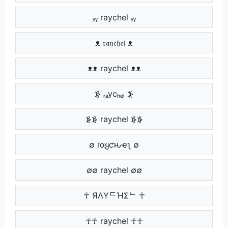
ᵧᵧ raychel ᵧᵧ
ᴥ 𝔯𝔞𝔶𝔠𝔥𝔢𝔩 ᴥ
ᴥᴥ raychel ᴥᴥ
⦕ ᵣₐycₕₑₗ ⦕
⦕⦕ raychel ⦕⦕
∅ ɾαყƈԋҽʅ ∅
∅∅ raychel ∅∅
☥ ЯΛYᄃΉΣᄂ ☥
☥☥ raychel ☥☥