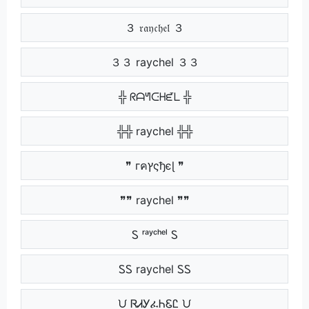
３ 𝔯𝔞𝔶𝔠𝔥𝔢𝔩 ３
３３ raychel ３３
╬ ᖇᗩᖻᑢᕼᘿᒪ ╬
╬╬ raychel ╬╬
❞ гคץςђєɭ ❞
❞❞ raychel ❞❞
Ꮪ ʳᵃʸᶜʰᵉˡ Ꮪ
ᏚᏚ raychel ᏚᏚ
ᙀ ᏒᏗᎩፈᏂᏋᏝ ᙀ