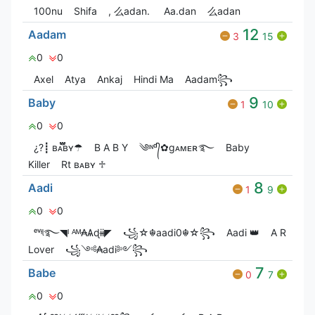
100nu
Shifa
, 么adan.
Aa.dan
么adan
12
Aadam
3
15
0
0
Axel
Atya
Ankaj
Hindi Ma
Aadam꧂
9
Baby
1
10
0
0
¿?┋ ʙᴀ፝֟፝֟ʙʏㅤ☂︎
B A B Y
༄ᶦᶰᵈ᭄✿gᴀᴍᴇʀ࿐
Baby
Killer
Rt ʙᴀʙʏ ♱
8
Aadi
1
9
0
0
ᵉᵛᶤᶩ࿐◥ᴵ ᴬᴹ₳Ѧɖɨɨ◤
꧁☆☬aadi0☬☆꧂
Aadi 👑
A R
Lover
꧁༺₳adi༻꧂
7
Babe
0
7
0
0