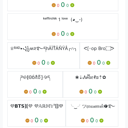
0
0
0
ᵏᵉᶠᶠⁱʳᶜʰⁱᵏ 1 ˡᵒᵛᵉ (◕‿-)
0
0
0
♕ᴮᴬᴰ•꧁ʍ૨࿐དhÄÏŤÄÑŸÂ╭∩╮
ᕙ[･op Bro۝ᕗ
0
0
0
0
0
0
ཌ⪨⦃Θbͥitͣoͫ⦄⪩ད
❀⇣᠕и፝֟ԍᥱℓα⇡✿
0
0
0
0
0
0
💜𝗕𝗧𝗦⟭⟬💜 💜𝔸ℝ𝕄𝕐⁷⟬⟭💜
╰‿╯ツராவணன்❼࿐
0
0
0
0
0
0