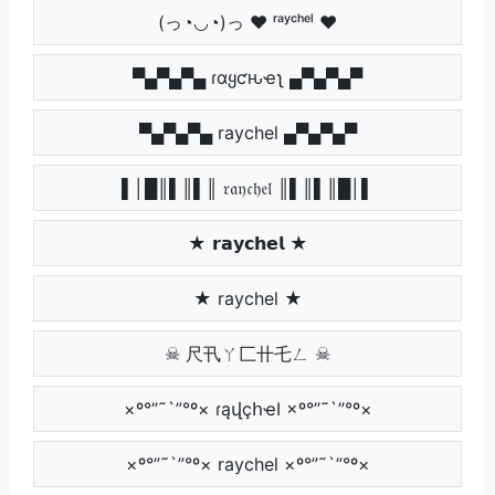
(っ◔◡◔)っ ♥ ʳᵃʸᶜʰᵉˡ ♥
▀▄▀▄▀▄ ɾαყƈԋҽʅ ▄▀▄▀▄▀
▀▄▀▄▀▄ raychel ▄▀▄▀▄▀
▌│█║▌║▌║ 𝔯𝔞𝔶𝔠𝔥𝔢𝔩 ║▌║▌║█│▌
★ 𝗿𝗮𝘆𝗰𝗵𝗲𝗹 ★
★ raychel ★
☠ 尺卂ㄚ匚卄乇ㄥ ☠
×º°”˜`”°º× ɾąվçհҽӀ ×º°”˜`”°º×
×º°”˜`”°º× raychel ×º°”˜`”°º×