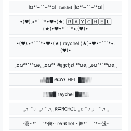
|!¤*'~``~'*¤!| 𝔯𝔞𝔶𝔠𝔥𝔢𝔩 |!¤*'~``~'*¤!|
•(♥).•*´¨`*•♥•(★) 🅁🄰🅈🄲🄷🄴🄻
(★)•♥•*´¨`*•.(♥)•
•(♥).•*´¨`*•♥•(★) raychel (★)•♥•*´¨`*•.
(♥)•
¸,ø¤º°`°º¤ø,¸¸,ø¤º° ཞąყƈɧɛƖ °º¤ø,¸¸,ø¤º°`°º¤ø,¸
░▒▓█ ᖇᗩYᑕᕼEᒪ █▓▒░
░▒▓█ raychel █▓▒░
¸¸♬·¯·♩¸¸♪·¯·♫¸¸ ᖇᗩᖻᑢᕼᘿᒪ ¸¸♫·¯·♪¸¸♩·¯·♬¸¸
-漫~*'¨¯¨'*·舞~ rคฯ¢hēl ~舞*'¨¯¨'*·~漫-