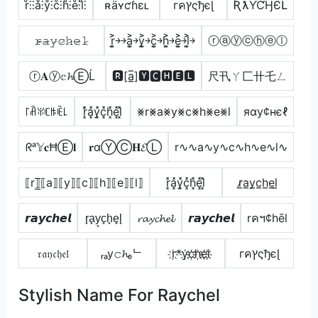
r̊⫶⫶å⫶ẙ⫶c̊⫶h̊⫶e̊⫶l̊⫶
ʀǟʏƈɦɛʟ
гคץςђєɭ
ƦƛƳƇӇЄԼ
𝚛̷̴𝚊̷𝚢̷𝚌̷𝚑̷𝚎̷𝚕̷
r͎͍͐￫￫a͎͍͐￫y͎͍͐￫c͎͍͐￫h͎͍͐￫e͎͍͐￫l͎͍͐￫
ⓡⓐⓨⓒⓗⓔⓛ
ⓡ𝐀ⓨ𝕔𝓱ⒺĹ
🆁[a̲̅]🆈🅲🅷🅴🅻
尺卂ㄚ匚卄乇ㄥ
꒓ꋫꐟꏸꑛꍟ꒒
r͓̽̾a͓̽y͓̽c͓̽h͓̽e͓̽l͓̽
⨳r⨳a⨳y⨳c⨳h⨳e⨳l
яαу¢нєℓ
ᖇᵃ𝕐𝐜ĦⒺ𝐥
𝐫αⓎⒸ𝐇𝓔Ⓛ
r∿∿a∿y∿c∿h∿e∿l∿
⟦r⟧̲̅⟦a⟧⟦y⟧⟦c⟧⟦h⟧⟦e⟧⟦l⟧
r͓̽a͓̽y͓̽c͓̽h͓̽e͓̽l͓̽
r̷̲a̲y̲c̲h̲e̲l̲
𝙧𝙖𝙮𝙘𝙝𝙚𝙡
r̟a̟y̟c̟h̟e̟l̟
𝓻𝓪𝔂𝓬𝓱𝓮𝓵
𝙧𝙖𝙮𝙘𝙝𝙚𝙡
rคฯ¢hēl
𝔯𝔞𝔶𝔠𝔥𝔢𝔩
ᵣₐy𝚌𝓱ₑᄂ
r҉*y҉c҉h҉e҉l҉
гคץςђєɭ
Stylish Name For Raychel