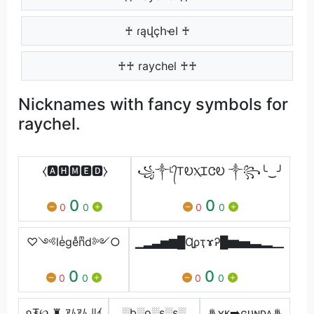
♰ ɾąվçհҽӀ ♰
♰♰ raychel ♰♰
Nicknames with fancy symbols for
raychel.
⧼🅰🅷🅼🅴🅳⧽
꧁༒ᴸ᭄ᎢᎧⲬᏆᏣᎧ ༒꧂╰‿╯
0
0
0
0
0
0
♡༺leͥgeͣnͫd༻○
▁▂▃▅▆█ɊϼҭɤᎮ█▆▅▃▂▁
0
0
0
0
0
0
ภ₮℘ ♜ ｱﾑｱﾑ ﾘｲ
░b░o░s░s░
♨ㅤʏᴋ➡️ɢᴜɴᴅᴀㅤ♨