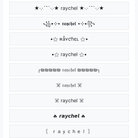
★·.·´¯`·.·★ raychel ★·.·´¯`·.·★
꧁•⊹٭ 𝖗𝖆𝖞𝖈𝖍𝖊𝖑 ٭⊹•꧂
•⚝ ʀǟʏƈɦɛʟ ⚝•
•⚝ raychel ⚝•
╭₪₪₪₪₪ 𝔯𝔞𝔶𝔠𝔥𝔢𝔩 ₪₪₪₪₪╮
☠️ 𝔯𝔞𝔶𝔠𝔥𝔢𝔩 ☠️
☠️ raychel ☠️
🔥 𝙧𝙖𝙮𝙘𝙝𝙚𝙡 🔥
〖 ｒａｙｃｈｅｌ 〗