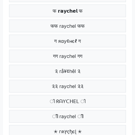
फ 𝗿𝗮𝘆𝗰𝗵𝗲𝗹 फ
फफ raychel फफ
ग яαу¢нєℓ ग
गग raychel गग
༉ rå¥¢hêl ༉
༉༉ raychel ༉༉
ി ᖇᗩYᑕᕼEᒪ ി
ിി raychel ിി
✭ гคץςђєɭ ✭