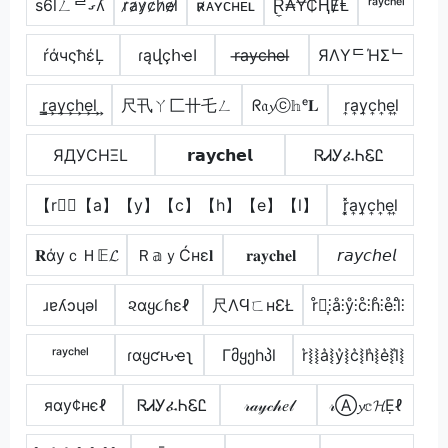
s6lㄥᄅގʎ
r̷a̷y̷c̷h̷e̷l̷
ʀ̷ᴀʏᴄʜᴇʟ
Ɽ̼₳Ɏ₵ⱧɆⱠ
ʳᵃʸᶜʰᵉˡ
ŕάчςħέĻ
ɾąվçհҽӀ
r̶a̶y̶c̶h̶e̶l̶
ЯΛYᄃΉΣᄂ
r̳͢a͢y͢c͢h͢e͢l͢
尺卂ㄚ匚卄乇ㄥ
ᖇ𝔞𝔂ⓒ𝕙ᵉ𝐋
r͎a͎y͎c͎h͎e͎l͎
ЯДУCHΞL
𝗿𝗮𝘆𝗰𝗵𝗲𝗹
ᏒᏗᎩፈᏂᏋᏝ
【r】⃣【a】【y】【c】【h】【e】【l】
r͎͓̽a͎y͎c͎h͎e͎l͎
𝐑άуｃＨ𝔼𝓛
Ｒ𝕒ｙĆнε𝐥
𝐫𝐚𝐲𝐜𝐡𝐞𝐥
𝘳𝘢𝘺𝘤𝘩𝘦𝘭
ɹɐʎɔɥǝl
૨αყ૮ɦεℓ
尺ΛϤㄈнƐŁ
r̊⫶͎⫶å⫶ẙ⫶c̊⫶h̊⫶e̊⫶l̊⫶
ʳᵃʸᶜʰᵉˡ
ɾαყƈԋҽʅ
Γმყეhპl
r͛⦚⦚a͛⦚y͛⦚c͛⦚h͛⦚e͛⦚l͛⦚
яαу¢нєℓ
ᏒᏗᎩፈᏂᏋᏝ
𝓇𝒶𝓎𝒸𝒽𝑒𝓁
𝓇Ⓐ𝔂𝕔𝓗Ẹℓ