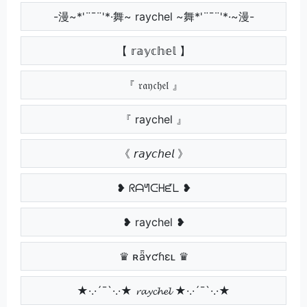
-漫~*'¨¯¨'*·舞~ raychel ~舞*'¨¯¨'*·~漫-
【 𝕣𝕒𝕪𝕔𝕙𝕖𝕝 】
『 𝔯𝔞𝔶𝔠𝔥𝔢𝔩 』
『 raychel 』
《 𝘳𝘢𝘺𝘤𝘩𝘦𝘭 》
❥ ᖇᗩᖻᑢᕼᘿᒪ ❥
❥ raychel ❥
♛ ʀǟʏƈɦɛʟ ♛
★·.·´¯`·.·★ 𝓻𝓪𝔂𝓬𝓱𝓮𝓵 ★·.·´¯`·.·★