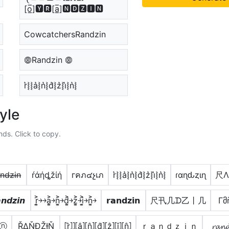
[o̲̅]🆈🆁[a̲̅]🅽🅳🆉🅸🅽
CowcatchersRandzin
⨷Randzin ⨷
r͛⦚⦚a͛⦚n͛⦚d͛⦚z͛⦚i͛⦚n͛⦚
yle
nds. Click to copy.
̶n̶d̶z̶i̶n̶
ŕάήȡžίή
гคภ๔չเภ
r͛⦚⦚a͛⦚n͛⦚d͛⦚z͛⦚i͛⦚n͛⦚
ɾαɳԃȥιɳ
尺Λ
𝙣𝙙𝙯𝙞𝙣
r͎͍͐￫￫a͎͍͐￫n͎͍͐￫d͎͍͐￫z͎͍͐￫i͎͍͐￫n͎͍͐￫
𝗿𝗮𝗻𝗱𝘇𝗶𝗻
尺卂几ᗪ乙丨几
Γმ
ⓝ
ŘΔŇĐŽƗŇ
⦏r̂⦎⦎⦏â⦎⦏n̂⦎⦏d̂⦎⦏ẑ⦎⦏î⦎⦏n̂⦎
ｒａｎｄｚｉｎ
𝓻𝓪𝓷𝓭