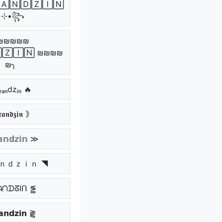
٭⊹•꧂
₪₪₪₪₪
🅉🄸🄽 ₪₪₪₪
₪╮
ᵣₐₙdzᵢₙ 🔥
𝖆𝖓𝖉𝖟𝖎𝖓 ｠
𝕟𝕕𝕫𝕚𝕟 ≫
ａｎｄｚｉｎ ◥
ᗩᑎᗪᘔIᑎ ⪑
𝗻𝗱𝘇𝗶𝗻 ⪔