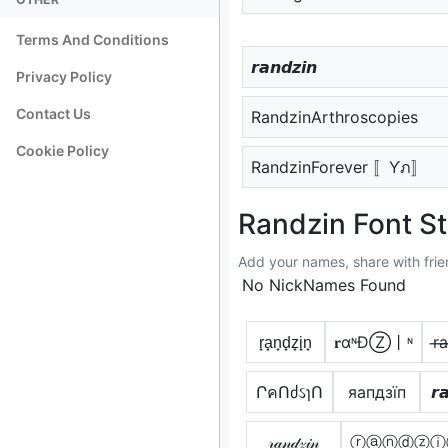
Terms And Conditions
𝙧𝙖𝙣𝙙𝙯𝙞𝙣
Privacy Policy
Contact Us
RandzinArthroscopies
Cookie Policy
RandzinForever 〚Ƴภ〛
Randzin Font St
Add your names, share with frie
No NickNames Found
r̟a̟n̟d̟z̟i̟n̟
𝐫αᶰĐⓏ丨ᶰ
r̶a
ՐคՈძઽɿՈ
яапдзїп
𝙧
𝓇𝒶𝓃𝒹𝓏𝒾𝓃
ⓡⓐⓝⓓⓩⓘ