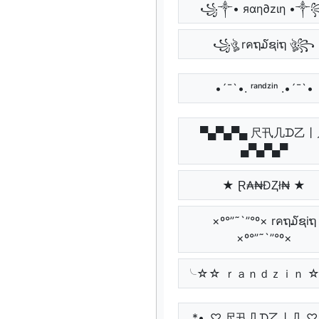
꧁༒• яαη∂zιη •
꧁ঔৣ rคຖ໓ຊiຖ ঔৣ꧂
•´¯`•. ʳᵃⁿᵈᶻⁱⁿ .•´¯`•
▀▄▀▄▀▄ 尺卂几ᗪ乙丨
▄▀▄▀▄▀
★ Ɽ₳₦ĐⱫł₦ ★
×º°”˜`”°º× rคຖ໓ຊiຖ
×º°”˜`”°º×
╰☆☆ ｒａｎｄｚｉｎ 
*•.¸♡ 尺卂几ᗪ乙丨几 ♡¸