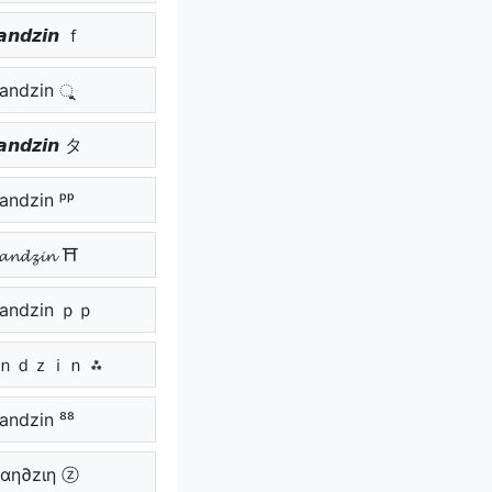
𝙣𝙙𝙯𝙞𝙣 ｆ
randzin ুু
𝙣𝙙𝙯𝙞𝙣 タ
randzin ᵖᵖ
𝓷𝓭𝔃𝓲𝓷 ⛩
andzin ｐｐ
ａｎｄｚｉｎ ⁂
randzin ⁸⁸
αη∂zιη ⓩ