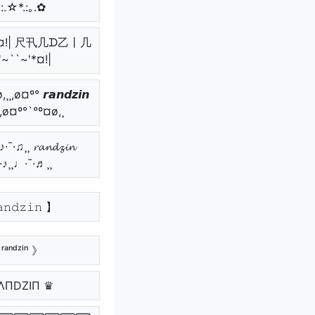
*:.☆*.:｡.✿
~'*¤!| 尺卂几ᗪ乙丨几
'~``~'*¤!|
¸,ø¤º° 𝙧𝙖𝙣𝙙𝙯𝙞𝙣
¸,ø¤º°`°º¤ø,¸
¯·♫¸¸ 𝓻𝓪𝓷𝓭𝔃𝓲𝓷
¯·♪¸¸♩·¯·♬¸¸
𝚗𝚍𝚣𝚒𝚗 】
ʳᵃⁿᵈᶻⁱⁿ 》
ΛПDZIП ♛