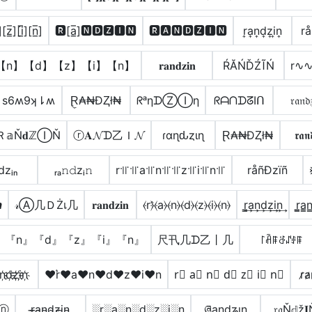
][z̲̅][i̲̅][n̲̅]
🆁[a̲̅]🅽🅳🆉🅸🅽
🆁🅰🅽🅳🆉🅸🅽
r͎a͎n͎d͎z͎i͎n͎
r
】【n】【d】【z】【i】【n】
𝐫𝐚𝐧𝐝𝐳𝐢𝐧
ŔĂŃĎŹĨŃ
r∿
s6ʍ9ʞ⇂ʍ
Ɽ̼₳₦ĐⱫł₦
ᖇᵃηᗪⓏⒾη
ᖇᗩᑎᗪᘔIᑎ
𝔯𝔞𝔫𝔡
Ｒ𝕒Ň𝐝ℤⒾŇ
ⓡ𝐀𝓝ᗪ乙Ｉ𝓝
ɾαɳԃȥιɳ
Ɽ₳₦ĐⱫł₦
𝖗𝖆𝖓
ₙdzᵢₙ
ᵣₐ𝚗𝚍zᵢ𝚗
r꜉꜍꜉꜍a꜉꜍n꜉꜍꜉꜍z꜉꜍i꜉꜍n꜉꜍
råñÐzïñ

𝓇Ⓐ几ＤŻเ几
𝐫𝐚𝐧𝐝𝐳𝐢𝐧
⦑r⦒̂⦑a⦒⦑n⦒⦑d⦒⦑z⦒⦑i⦒⦑n⦒
r̳͢a͢n͢d͢z͢i͢n͢
r̳̲a̳n
』『n』『d』『z』『i』『n』
尺卂几ᗪ乙丨几
꒓ꋫꁹꁕꁴꂑꁹ
n҉d҉z҉i҉n҉
♥r͛♥a♥n♥d♥z♥i♥n
r⃣ a⃣ n⃣ d⃣ z⃣ i⃣ n⃣
r̷a̷
ⓝ
r̴̶a̴n̴d̴z̴i̴n̴
░r░a░n░d░z░i░n
ཞąŋɖʑıŋ
𝔯𝔞Ň𝕕ž