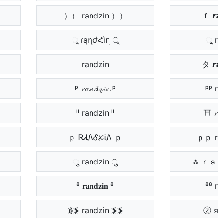
）） randzin ））
ｆ 𝙧
ু ɾąղժՀìղ ু
ুু 
タ 𝙧
ᵖ 𝓻𝓪𝓷𝓭𝔃𝓲𝓷 ᵖ
ᵖᵖ 
ⁱⁱ randzin ⁱⁱ
⛩ 𝓻
ｐ ᏒᏗᏁᎴፚᎥᏁ ｐ
ｐｐ r
ुु randzin ुु
⁂ ｒ
⁸ 𝐫𝐚𝐧𝐝𝐳𝐢𝐧 ⁸
⁸⁸ 
⦕⦕ randzin ⦕⦕
ⓩ я