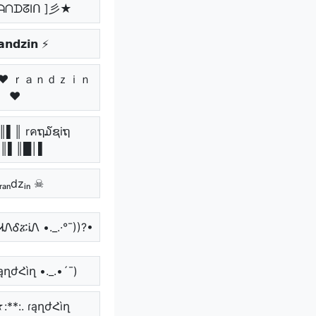
ᗩᑎᗪᘔIᑎ ]彡★
𝗻𝗱𝘇𝗶𝗻 ⚡
っ ♥ ｒａｎｄｚｉｎ
♥
║▌║ rคຖ໓ຊiຖ
║▌║█│▌
ᵣₐₙdzᵢₙ ☠
ᏒᏗᏁᎴፚᎥᏁ •._.·°¯))?•
ɾąղժՀìղ •._.•´¯)
☆:**:. ɾąղժՀìղ