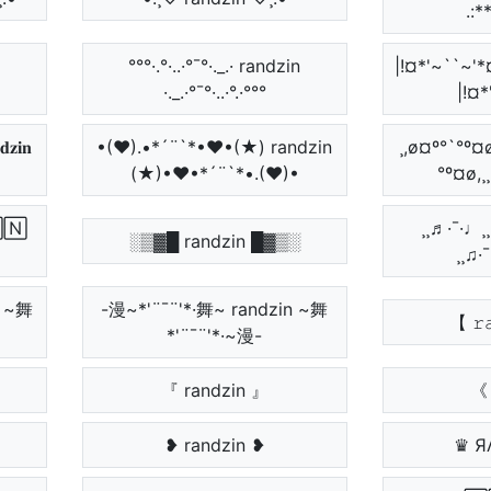
.:*
°°°·.°·..·°¯°·._.· randzin
|!¤*'~``
·._.·°¯°·..·°.·°°°
|!¤*
𝐢𝐧
•(♥).•*´¨`*•♥•(★) randzin
¸,ø¤º°`°º¤ø,¸
(★)•♥•*´¨`*•.(♥)•
°º¤ø,¸
🄽
¸¸♬·¯·♩¸¸♪·
░▒▓█ randzin █▓▒░
¸¸♫·
ຖ ~舞
-漫~*'¨¯¨'*·舞~ randzin ~舞
【 𝚛
*'¨¯¨'*·~漫-
『 randzin 』
《 
❥ randzin ❥
♛ Я