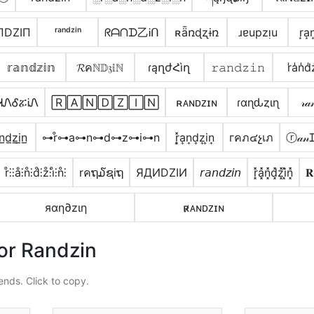
ПDZIП
ʳᵃⁿᵈᶻⁱⁿ
ᖇᗩᑎᗪ乙Ꭵᑎ
ʀǟռɖʐɨռ
ɹɐupzᴉu
r͙a͙n
𝕣𝕒𝕟𝕕𝕫𝕚𝕟
𝓡คℕ𝔻𝔷𝕚ℕ
ɾąղժՀìղ
𝚛𝚊𝚗𝚍𝚣𝚒𝚗
r̾a̾n̾d̾z
ᏗᏁᎴፚᎥᏁ
🅁🄰🄽🄳🅉🄸🄽
ʀᴀɴᴅᴢɪɴ
ɾαɳԃȥιɳ
𝓇𝒶
̲n̲d̲z̲i̲n̲
⊶r̊⊶a⊶n⊶d⊶z⊶i⊶n
r͎͓̽a͎n͎d͎z͎i͎n͎
гคภ๔չเภ
ⓡ𝒶
r̊⫶⫶å⫶n̊⫶d̊⫶z̊⫶i̊⫶n̊⫶
rคຖ໓ຊiຖ
ЯДИDZIИ
𝘳𝘢𝘯𝘥𝘻𝘪𝘯
r͓̽a͓̽n͓̽d͓̽z͓̽i͓̽n͓̽

яαη∂zιη
ʀ̷ᴀɴᴅᴢɪɴ
or Randzin
ends. Click to copy.