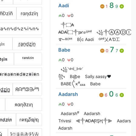
8
Aadi
1
9
åñÐzïñ
rαηdzïη
0
0
༒۝₳
∿a∿n∿d∿z∿i∿n∿
₳Đ₳Ï۝༒թг๏ᴳᵒᵈ
꧁༒ⒶⒶⒹⒾ
࿐ᴮᴼˢˢ
B|c Aadi
ᴳᵒᵈ乂𐌀Ɗ工
𝔦𝔫
r̼a̼n̼d̼z̼i̼n̼
7
Babe
0
7
𝖟𝖎𝖓
ʳᵃⁿᵈᶻⁱⁿ
0
0
꧁༺..༻
⨳r⨳a⨳n⨳d⨳z⨳i⨳n
꧂
Ba͜͡be
Sally.sassy❤️
ВАВЕ〲кᶠᶠ₄₄₄
Babe
̳d̳z̳i̳n̳
ᖇᗩᘉᕲᗱᓰᘉ
0
Aadarsh
6
6
яαη∂zιη
0
0
Aadarshᶠᶠ
Aadarsh
n̷d̷z̷i̷n̷
rคຖ໓ຊiຖ
Trivesi
⫷༒₳Đ₳ⱤŞⱧ༒⫸
Aadarsh™
Adarsh
Ň
r̊⫶͎⫶å⫶n̊⫶d̊⫶z̊⫶i̊⫶n̊⫶