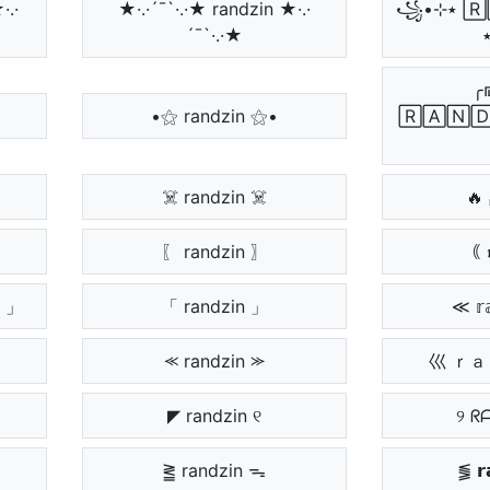
·.·
★·.·´¯`·.·★ randzin ★·.·
꧁•⊹٭ 🅁🄰🄽🄳🅉🄸🄽
´¯`·.·★
╭
•⚝ randzin ⚝•
🅁🄰🄽
☠️ randzin ☠️
🔥 
〖 randzin 〗
｟ 𝖗
 」
「 randzin 」
≪ 𝕣
⪻ randzin ⪼
巛 ｒ
◤ randzin ୧
୨ ᖇ
⪒ randzin ᯓ
⪓ 𝗿