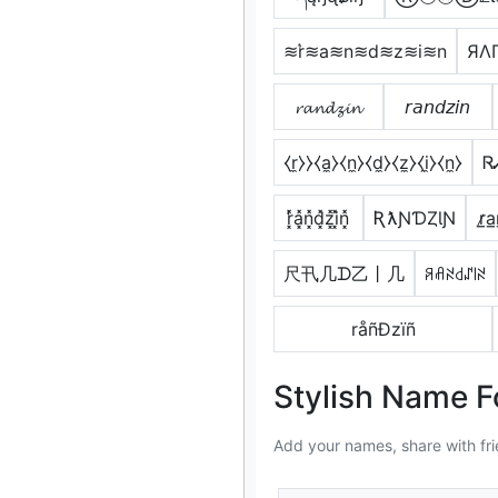
≋r͛≋a≋n≋d≋z≋i≋n
ЯΛ
𝓻𝓪𝓷𝓭𝔃𝓲𝓷
𝘳𝘢𝘯𝘥𝘻𝘪𝘯
⧼r̼⧽⧽⧼a̼⧽⧼n̼⧽⧼d̼⧽⧼z̼⧽⧼i̼⧽⧼n̼⧽
Ꮢ
r͓̽̾a͓̽n͓̽d͓̽z͓̽i͓̽n͓̽
ƦƛƝƊȤƖƝ
r̷̲a
尺卂几ᗪ乙丨几
ꋪꋬꋊ꒯ꁴ꒐ꋊ
råñÐzïñ
Stylish Name F
Add your names, share with fri