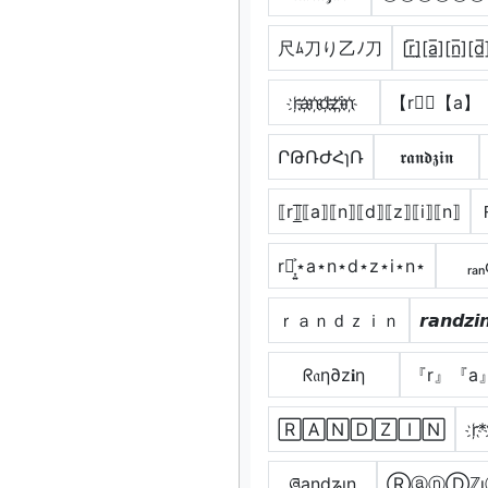
尺ﾑ刀り乙ﾉ刀
[r̲̅]̼[a̲̅][n̲̅][d̲̅
r҉a҉n҉d҉z҉i҉n҉
【r】⃣【a
ՐԹՌԺՀɿՌ
𝖗𝖆𝖓𝖉𝖟𝖎𝖓
⟦r⟧̲̅⟦a⟧⟦n⟧⟦d⟧⟦z⟧⟦i⟧⟦n⟧
r⋆͎͍͐⋆a⋆n⋆d⋆z⋆i⋆n⋆
ᵣₐ
ｒａｎｄｚｉｎ
𝙧𝙖𝙣𝙙𝙯𝙞
ᖇ𝔞η∂z𝐢η
『r』『a
🅁🄰🄽🄳🅉🄸🄽
r҉*
ཞąŋɖʑıŋ
ⓇⓐⓝⒹℤι