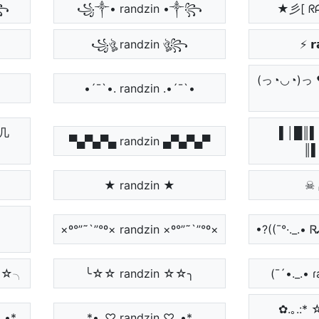
༒꧂
꧁༒• randzin •༒꧂
★彡[ ᖇ
꧁ঔৣ randzin ঔৣ꧂
⚡ 𝗿
(っ◔◡◔)
•´¯`•. randzin .•´¯`•
几
▌│█║▌
▀▄▀▄▀▄ randzin ▄▀▄▀▄▀
║▌
★ randzin ★
☠ 
×º°”˜`”°º× randzin ×º°”˜`”°º×
•?((¯°·._.• 
☆☆╮
╰☆☆ randzin ☆☆╮
(¯´•._.• 
✿.｡.:* 
.•*
*•.¸♡ randzin ♡¸.•*