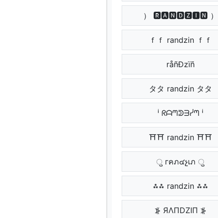
） 🆁🅰🅽🅳🆉🅸🅽 ）
ｆｆ randzin ｆｆ
タタ randzin タタ
ⁱ ᖇᗩᘉᕲᗱᓰᘉ ⁱ
⛩⛩ randzin ⛩⛩
ु гคภ๔չเภ ु
⁂⁂ randzin ⁂⁂
⦕ ЯΛПDZIП ⦕