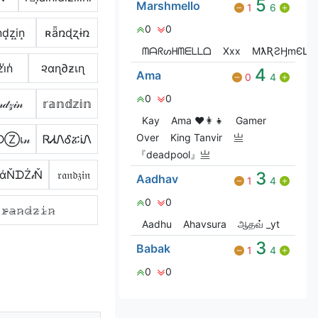
5
Marshmello
1
6
0
0
͙d͙z͙i͙n͙
ʀǟռɖʐɨռ
ᗰᗩᖇᔕᕼᗰᗴᒪᒪᗝ
Xxx
MƛƦƧӇmЄԼԼƠ
̾i̾n̾
૨αɳ∂ƶเɳ
4
Ama
0
4
0
0
𝒹𝓏𝒾𝓃
𝕣𝕒𝕟𝕕𝕫𝕚𝕟
Kay
Ama ♥️👩‍👧
Gamer
Over
King Tanvir
亗
ᗪⓏเ𝓃
ᏒᏗᏁᎴፚᎥᏁ
『deadpool』亗
άŇᗪŻ𝒾Ň
𝔯𝔞𝔫𝔡𝔷𝔦𝔫
3
Aadhav
1
4
0
0
𝚛̷̴𝚊̷𝚗̷𝚍̷𝚣̷𝚒̷𝚗̷
Aadhu
Ahavsura
ஆதவ் _yt
3
Babak
1
4
0
0