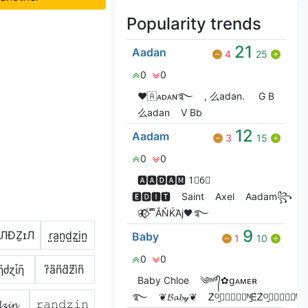
Popularity trends
21
Aadan
4
25
0
0
❤🇦ᴀᴅᴀɴ࿐
, 么adan.
G‎ B
么adan
V Bㅤb
12
Aadam
3
15
0
0
🅰🅰🅳🅰🅼 1⃣6⃣
🅴🅳🅸🆃
Saint
Axel
Aadam꧂
🦋⃟‌⃟ ͥ ͣ ͫͫẮŇЌΆj🖤࿐
9
ЛÐẔɪЛ
r̺a̺n̺d̺z̺i̺n̺
Baby
1
10
0
0
ῆძɀἶῆ
r͆a͆n͆d͆z͆i͆n͆
Baby Chloe
༄ᶦᶰᵈ᭄✿gᴀᴍᴇʀ
࿐
❦︎𝓑𝓪𝓫𝓎❦︎
Ꮓ͛ᴼ̠ꫀ⃝⃟⃠⃘ᴺ̠Ꭼ͛Ꮓ͛ᴼ̠ꫀ⃝⃟⃠⃘ᴺ̠Ꭼ͛Ꮓ
𝔃𝓲𝓷
𝚛𝚊𝚗𝚍𝚣𝚒𝚗