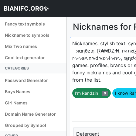
BIANIFC.ORG✨
Fancy text symbols
Nicknames fo
Nickname to symbols
Nicknames, stylish text, sy
Mix Two names
– яαη∂zιη, Ɽ₳₦ĐⱫł₦, гคภ๔
Cool text generator
r∿∿a∿n∿d∿z∿i∿n∿, ɾąղժՀìղ
games, profiles, brands or 
CATEGORIES
funny nicknames and cool 
from the list.
Password Generator
Boys Names
I'm Randzin
I know R
0
Girl Names
Domain Name Generator
Grouped by Symbol
Detergent
OTHER