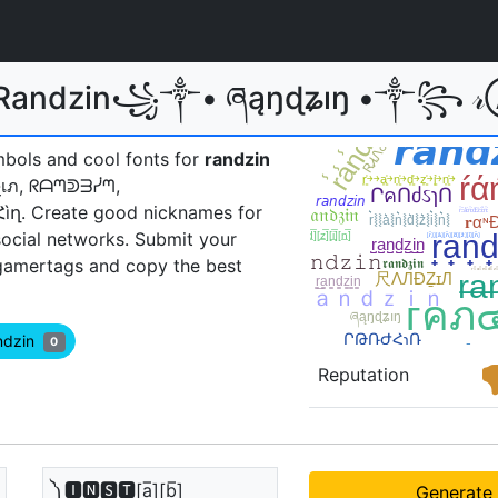
r Randzin꧁༒• ཞąŋɖʑıŋ •༒꧂ 𝓇
mbols and cool fonts for
randzin
չเภ, ᖇᗩᘉᕲᗱᓰᘉ,
ㅤ. Create good nicknames for
social networks. Submit your
gamertags and copy the best
andzin
0
Reputation
༽🅸🅽🆂🆃[a̲̅][b̲̅]
Generate