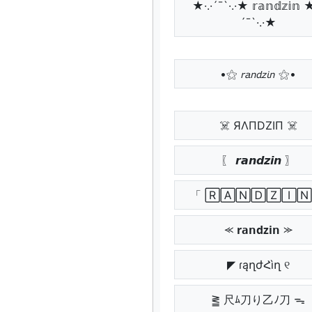
★·.·´¯`·.·★ 𝕣𝕒𝕟𝕕𝕫𝕚𝕟 ★
´¯`·.·★
•⚝ 𝘳𝘢𝘯𝘥𝘻𝘪𝘯 ⚝•
☠️ ЯΛПDZIП ☠️
〖 𝙧𝙖𝙣𝙙𝙯𝙞𝙣 〗
「 🅁🄰🄽🄳🅉🄸🄽
⪻ 𝗿𝗮𝗻𝗱𝘇𝗶𝗻 ⪼
◤ ɾąղժՀìղ ୧
⪒ 尺ﾑ刀り乙ﾉ刀 ᯓ