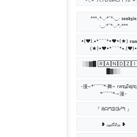
°°°·.°·..·°¯°·._.· 𝖗𝖆𝖓𝖉𝖟𝖎𝖓
·._.·°¯°·..·°.·°°°
•(♥).•*´¨`*•♥•(★) 𝐫𝐚𝐧𝐝
(★)•♥•*´¨`*•.(♥)•
░▒▓█ 🅁🄰🄽🄳🅉
█▓▒░
-漫~*'¨¯¨'*·舞~ rคຖ໓ຊi
*'¨¯¨'*·~漫-
『 ᖇᗩᘉᕲᗱᓰᘉ 』
❥ ᵣₐₙdzᵢₙ ❥