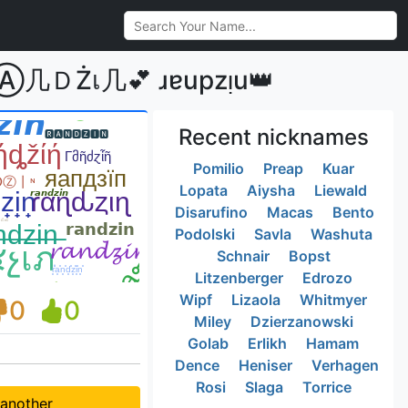
Ⓐ几ＤŻเ几💕 ɹɐupzᴉu👑
Recent nicknames
Pomilio
Preap
Kuar
Lopata
Aiysha
Liewald
Disarufino
Macas
Bento
Podolski
Savla
Washuta
Schnair
Bopst
Litzenberger
Edrozo
Wipf
Lizaola
Whitmyer
0
0
Miley
Dzierzanowski
Golab
Erlikh
Hamam
Dence
Heniser
Verhagen
Rosi
Slaga
Torrice
 another