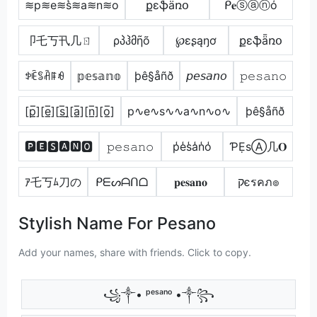
≋p≋e≋s͛≋a≋n≋o
քɛֆǟռօ
ᑭ𝐞ⓢⓐⓝό
卩乇丂卂几ㄖ
ρპჰმῆõ
℘ɛʂąŋơ
քɛֆǟռօ
ꉣꍟꌚꋫꁹꆂ
𝕡𝕖𝕤𝕒𝕟𝕠
þê§åñð
𝘱𝘦𝘴𝘢𝘯𝘰
𝚙𝚎𝚜𝚊𝚗𝚘
[p̲̅][e̲̅][s̲̅]̼[a̲̅][n̲̅][o̲̅]
p∿e∿s∿∿a∿n∿o∿
þê§åñð
🅿🅴🆂🅰🅽🅾
𝚙𝚎𝚜𝚊𝚗𝚘
p̾e̾s̾a̾n̾o̾
ƤẸѕⒶ几𝐎
ｱ乇丂ﾑ刀の
ᑭᗴᔕᗩᑎᗝ
𝐩𝐞𝐬𝐚𝐧𝐨
קєรคภ๏
Stylish Name For Pesano
Add your names, share with friends. Click to copy.
꧁༒• ᵖᵉˢᵃⁿᵒ •༒꧂