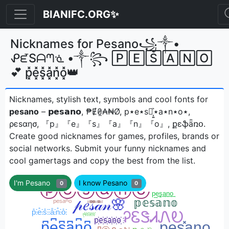
BIANIFC.ORG✨
Nicknames for Pesano꧁༒•
ᕵᘿSᗩᘉᓍ •༒꧂ 🄿🄴🅂🄰🄽🄾
💕 p͓̽e͓̽s͓̽a͓̽n͓̽o͓̽👑
Nicknames, stylish text, symbols and cool fonts for
pesano
– 𝗽𝗲𝘀𝗮𝗻𝗼, ₱Ɇ₴̼₳₦Ø, p⋆e⋆s⋆͎͍͐⋆a⋆n⋆o⋆,
ρєѕαησ, 『p』『e』『s』『a』『n』『o』, քɛֆǟռօㅤ.
Create good nicknames for games, profiles, brands or
social networks. Submit your funny nicknames and
cool gamertags and copy the best from the list.
I'm Pesano
I know Pesano
0
0