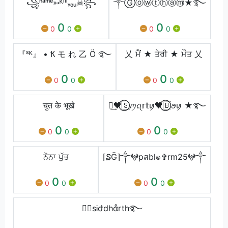
⁣꧁ⁿᵃᵐᵉ➳ᴷⁱˡˡᵧₒᵤ☠꧂
༒Ⓖⓞⓦⓣⓗⓐⓜ★࿐
0
0
0
0
0
0
『ˢᴷ』 • Ҟ モ れ 乙 Ö ࿐
乂 ਮੈਂ ★ ਤੇਰੀ ★ ਮੌਤ 乂
0
0
0
0
0
0
चुत के भूखे
༒͢🖤⃝🇸ꪑꪖ𝕣𝕥ꪗ🖤⃝🇧ꪮꪗ ★࿐
0
0
0
0
0
0
ਨੋਨਾ ਪੁੱਤ
⌈₷Ḡ⌉༒𖤍pสbl๏✞rm25𖤍༒
0
0
0
0
0
0
⚔⃝sᎥժdhαͦrth࿐