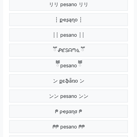
リリ pesano リリ
┆ քҽʂąղօ ┆
┆┆ pesano ┆┆
ཽ ᕵᘿSᗩᘉᓍ ཽ
ཽཽ pesano ཽཽ
ン քɛֆǟռօ ン
ンン pesano ンン
ᖘ ρҽʂαɳσ ᖘ
ᖘᖘ pesano ᖘᖘ