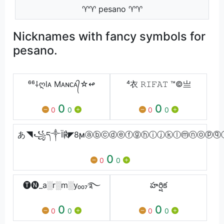
♈♈ pesano ♈♈
Nicknames with fancy symbols for
pesano.
⁶⁶⸸ღl͏ᴀ͏ M͏ᴀ͏ɴ͏ᴄ͏ᴀ͏᭄☆↫͏
⁴衣 𝚁𝙸𝙵𝙰𝚃 ™©亗
0
0
0
0
0
0
あ◥꧁ད༒Ï℟◤8ϻⓐⓑⓒⓓⓔⓕⓖⓗⓘⓙⓚⓛⓜⓝⓞⓟⓠ
0
0
0
🅣🅝_a░r░m░y₀₀₇࿐
హర్షిక
0
0
0
0
0
0