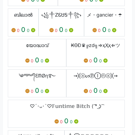
ബിലാൽ
꧁༒ᏃᏋᏌᎦ༒꧂
メ・gancier・☂️
0
0
0
0
0
0
0
0
0
യോദ്ധാവ്
₭ΘĐ♛╔zd╗⇒ҳҲҳ⇐ツ
0
0
0
0
0
0
༄ᶥᵉᵍᵉᶰᵈ᭄ℇᗰØη࿐
⇝╳ⓧᔕⓟⒾⓝⓧ╳⇝
0
0
0
0
0
0
♡´･ᴗ･`♡𝔽𝕦𝕟𝕥𝕚𝕞𝕖 𝔹𝕚𝕥𝕔𝕙 ( ͡° ͜ʖ ͡
0
0
0