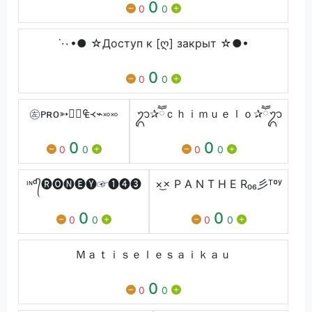
0
0
0
˙·٠•● ☆Доступ к [ღ] закрыт ☆●•
0
0
0
㊧ᴘʀᴏ➳₠᚜⌁࿎࿎
ᬊ✰ཽｃｈｉｍｕｅｌｏ✰ཽᬊ
0
0
0
0
0
0
ᶦᶰᵈ᭄🅡🅞🅝🅔🅨☞➊➍➌
×͜× P A N T H E R₀₆彡ᵀºʸ
0
0
0
0
0
0
Ｍａｔｉｓｅｌｅｓａｉｋａｕ
0
0
0