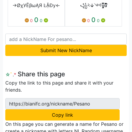
→ØχУĒβωĄЯ ĿẶĐy←
꧁⩻ↆ༺y̵̡̙̻͈̿̄͒u̶͆̇͊̀̀̅̂͌̈́̈́̐̚͘͘
0
0
0
0
0
0
Submit New NickName
Share this page
☆
ﾟ
.
*
Copy the link to this page and share it with your
friends.
https://bianifc.org/nickname/Pesano
Copy link
On this page you can generate a name for Pesano or
create a nickname with letters NI. Random username