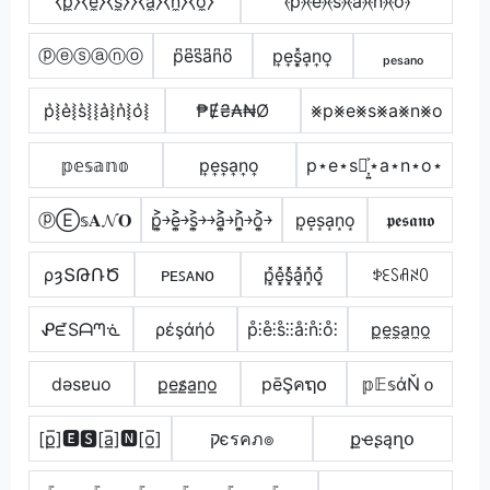
⧼p̼⧽⧼e̼⧽⧼s̼⧽⧽⧼a̼⧽⧼n̼⧽⧼o̼⧽
⦑p⦒⦑e⦒⦑s⦒̂⦑a⦒⦑n⦒⦑o⦒
ⓟⓔⓢⓐⓝⓞ
p͆e͆s͆a͆n͆o͆
p͎e͎s͎͓̽a͎n͎o͎
ₚₑₛₐₙₒ
p͛⦚e͛⦚s͛⦚⦚a͛⦚n͛⦚o͛⦚
₱Ɇ₴₳₦Ø
⨳p⨳e⨳s⨳a⨳n⨳o
𝕡𝕖𝕤𝕒𝕟𝕠
p͎e͎s͎a͎n͎o͎
p⋆e⋆s⋆͎͍͐⋆a⋆n⋆o⋆
ⓟⒺ𝕤𝐀𝓝𝐎
p͎͍͐￫e͎͍͐￫s͎͍͐￫￫a͎͍͐￫n͎͍͐￫o͎͍͐￫
p͙e͙s͙a͙n͙o͙
𝖕𝖊𝖘𝖆𝖓𝖔
ρȝՏԹՌԾ
ᴘᴇꜱᴀɴᴏ
p͓̽e͓̽s͓̽̾a͓̽n͓̽o͓̽
ꉣꏂꇙꋬꋊꄲ
ᕵᘿSᗩᘉᓍ
ρέşάήό
p̊⫶e̊⫶s̊⫶⫶å⫶n̊⫶o̊⫶
p̼e̼s̼a̼n̼o̼
dǝsɐuo
p̲e̲s̷̲a̲n̲o̲
pēŞคຖ໐
𝕡𝔼𝕤άŇｏ
[p̲̅]🅴🆂[a̲̅]🅽[o̲̅]
קєรคภ๏
քҽʂąղօ