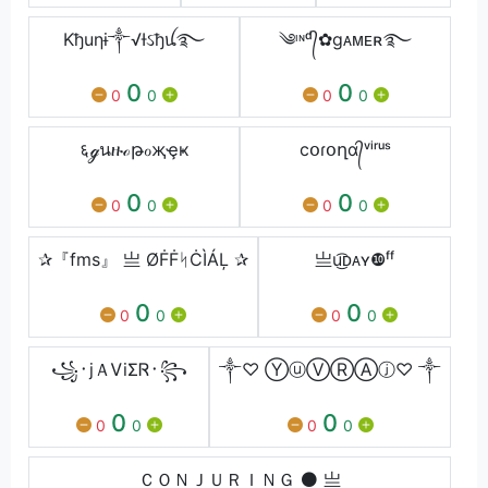
Kђuηɨ༒√Ɨઽђꪊ࿐
༄ᶦᶰᵈ᭄✿gᴀᴍᴇʀ࿐
0
0
0
0
0
0
६ℊนዙℴթℴҗҿҝ
ϲօɾօղɑ᭄ᵛⁱʳᵘˢ
0
0
0
0
0
0
✰『fms』 亗 ØḞḞᛋĊÌÁĻ ✰
亗u͜͡ᴅᴀʏ❿ㅤᶠᶠ
0
0
0
0
0
0
꧁᛫jＡᏙіΣᏒ᛫꧂
༒♡ ⓎⓤⓋⓇⒶⓙ♡ ༒
0
0
0
0
0
0
ＣＯＮＪＵＲＩＮＧ ⚫ 亗