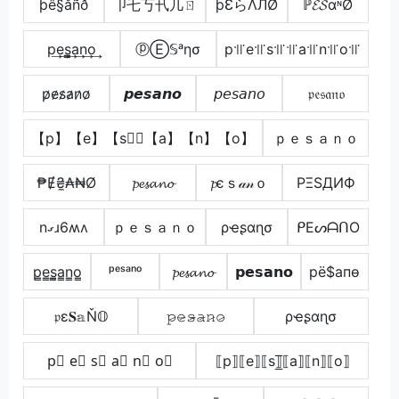
þê§åñð
卩乇丂卂几ㄖ
þƐらΛЛØ
ℙ𝓔𝓢αᶰØ
p͢e͢s̳͢a͢n͢o͢
ⓟⒺ𝕊ᵃησ
p꜉꜍e꜉꜍s꜉꜍꜉꜍a꜉꜍n꜉꜍o꜉꜍
p̷e̷s̷a̷n̷o̷
𝙥𝙚𝙨𝙖𝙣𝙤
𝘱𝘦𝘴𝘢𝘯𝘰
𝔭𝔢𝔰𝔞𝔫𝔬
【p】【e】【s】⃣【a】【n】【o】
ｐｅｓａｎｏ
₱Ɇ₴̼₳₦Ø
𝓹𝓮𝓼𝓪𝓷𝓸
𝓹єｓ𝒶𝓃ｏ
PΞSДИФ
nގɹ6ʍʌ
ｐｅｓａｎｏ
ρҽʂαɳσ
ᑭEᔕᗩᑎO
p̳e̳s̳̲a̳n̳o̳
ᵖᵉˢᵃⁿᵒ
𝓹𝓮𝓼𝓪𝓷𝓸
𝗽𝗲𝘀𝗮𝗻𝗼
pё$апѳ
𝔭ε𝐒𝕒Ň𝕆
𝚙̷𝚎̷𝚜̷̴𝚊̷𝚗̷𝚘̷
ρҽʂαɳσ
p⃣ e⃣ s⃣ a⃣ n⃣ o⃣
⟦p⟧⟦e⟧⟦s⟧̲̅⟦a⟧⟦n⟧⟦o⟧