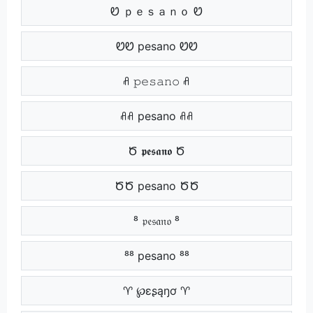
Ꮼ ｐｅｓａｎｏ Ꮼ
ᏬᏬ pesano ᏬᏬ
ꋬ 𝚙𝚎𝚜𝚊𝚗𝚘 ꋬ
ꋬꋬ pesano ꋬꋬ
Ծ 𝖕𝖊𝖘𝖆𝖓𝖔 Ծ
ԾԾ pesano ԾԾ
⁸ 𝔭𝔢𝔰𝔞𝔫𝔬 ⁸
⁸⁸ pesano ⁸⁸
♈ ℘ɛʂąŋơ ♈