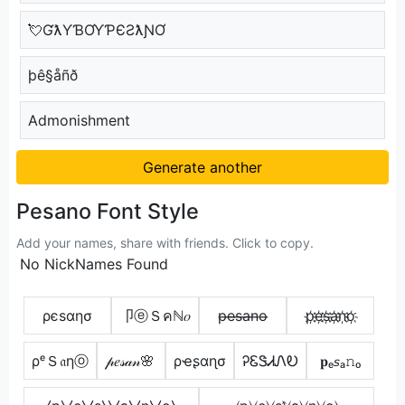
💘ƓƛƳƁƠƳƤЄƧƛƝƠ
þê§åñð
Admonishment
Generate another
Pesano Font Style
Add your names, share with friends. Click to copy.
No NickNames Found
ρєѕαησ
卩ⓔＳคℕ𝑜
p̶e̶s̶a̶n̶o̶
p҉e҉s҉a҉n҉o҉
ρᵉＳ𝔞ηⓞ
𝓅𝑒𝓈𝒶𝓃🌸
ρҽʂαɳσ
ᎮᏋᏕᏗᏁᎧ
𝐩ₑ𝘴ₐ𝚗ₒ