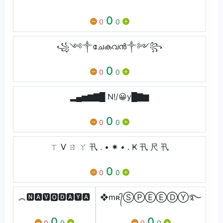
0
0
0
꧁༺⁣༒ചേകവൻ༒༻꧂
0
0
0
▂▄▅▆▇█ N!/😀y█▇▆
0
0
0
ㄒ ᐯ ㄖ ㄚ 卂 . • ✷ • . Ҝ 卂 尺 卂
0
0
0
︽🅽🅰🆅🅾🅳🅰🆈🅰
❖mʀ᭄ⓈⓅⒺⒺⒹⓎ࿐
0
0
0
0
0
0