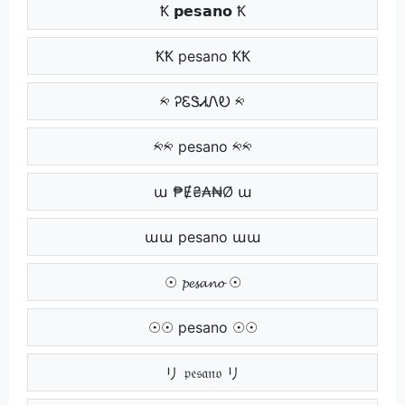
Ꝁ 𝗽𝗲𝘀𝗮𝗻𝗼 Ꝁ
ꝀꝀ pesano ꝀꝀ
༱ ᎮᏋᏕᏗᏁᎧ ༱
༱༱ pesano ༱༱
ա ₱Ɇ₴₳₦Ø ա
աա pesano աա
☉ 𝓹𝓮𝓼𝓪𝓷𝓸 ☉
☉☉ pesano ☉☉
リ 𝔭𝔢𝔰𝔞𝔫𝔬 リ