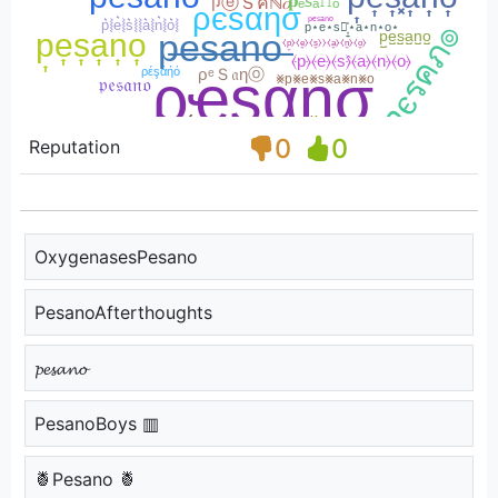
0
0
Reputation
OxygenasesPesano
PesanoAfterthoughts
𝓹𝓮𝓼𝓪𝓷𝓸
PesanoBoys ▥
🍍Pesano 🍍