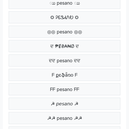
ುು pesano ುು
◎ ᎮᏋᏕᏗᏁᎧ ◎
◎◎ pesano ◎◎
ਦ ₱Ɇ₴₳₦Ø ਦ
ਦਦ pesano ਦਦ
ᖴ քɛֆǟռօ ᖴ
ᖴᖴ pesano ᖴᖴ
☭ 𝘱𝘦𝘴𝘢𝘯𝘰 ☭
☭☭ pesano ☭☭