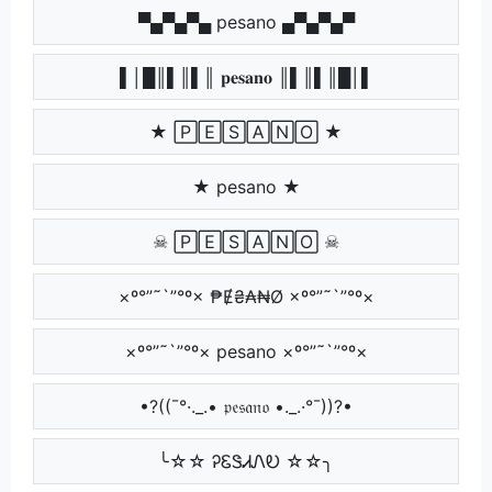
▀▄▀▄▀▄ pesano ▄▀▄▀▄▀
▌│█║▌║▌║ 𝐩𝐞𝐬𝐚𝐧𝐨 ║▌║▌║█│▌
★ 🄿🄴🅂🄰🄽🄾 ★
★ pesano ★
☠ 🄿🄴🅂🄰🄽🄾 ☠
×º°”˜`”°º× ₱Ɇ₴₳₦Ø ×º°”˜`”°º×
×º°”˜`”°º× pesano ×º°”˜`”°º×
•?((¯°·._.• 𝔭𝔢𝔰𝔞𝔫𝔬 •._.·°¯))?•
╰☆☆ ᎮᏋᏕᏗᏁᎧ ☆☆╮