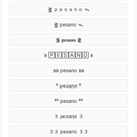
⪒ ｐｅｓａｎｏ ᯓ
⪒ pesano ᯓ
⪓ 𝐩𝐞𝐬𝐚𝐧𝐨 ⪔
ᏼ 🄿🄴🅂🄰🄽🄾 ᏼ
ᏼᏼ pesano ᏼᏼ
⁹ ℘ɛʂąŋơ ⁹
⁹⁹ pesano ⁹⁹
３ ρєѕαησ ３
３３ pesano ３３