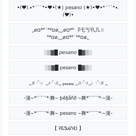
•(♥).•*´¨`*•♥•(★) pesano (★)•♥•*´¨`*•.
(♥)•
¸,ø¤º°`°º¤ø,¸¸,ø¤º° 卩乇丂卂几ㄖ
°º¤ø,¸¸,ø¤º°`°º¤ø,¸
░▒▓█ 𝘱𝘦𝘴𝘢𝘯𝘰 █▓▒░
░▒▓█ pesano █▓▒░
¸¸♬·¯·♩¸¸♪·¯·♫¸¸ ₚₑₛₐₙₒ ¸¸♫·¯·♪¸¸♩·¯·♬¸¸
-漫~*'¨¯¨'*·舞~ þê§åñð ~舞*'¨¯¨'*·~漫-
-漫~*'¨¯¨'*·舞~ pesano ~舞*'¨¯¨'*·~漫-
【 ᎮᏋᏕᏗᏁᎧ 】