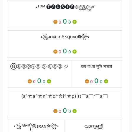
⍣ᴵ ᴬᴹ 🅣🅐🅤🅢🅘🅕࿇༲࿆༫࿆࿂࿆༗
0
0
0
꧁ᴊᴏᴋᴇʀ々ꜱqᴜᴀᴅ❿꧂
0
0
0
Ⓖⓤⓢⓞⓘⓝ ⓧ ⓖⓞⓓ ジ
জয় বাংলা লুঙ্গি সামলা
0
0
0
0
0
0
(s^☆a^☆n^☆d^☆i^☆p)|(t￣a￣r￣a￣i
0
0
0
꧁༄ᵛᵎᵖ᭄㉿ɪʀᴀɴ☆꧂
വാറുണ്ണീ