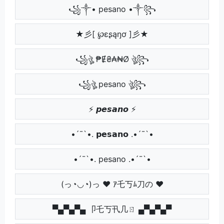
꧁༒• pesano •༒꧂
★彡[ ℘ɛʂąŋơ ]彡★
꧁ঔৣ ₱Ɇ₴₳₦Ø ঔৣ꧂
꧁ঔৣ pesano ঔৣ꧂
⚡ 𝙥𝙚𝙨𝙖𝙣𝙤 ⚡
•´¯`•. 𝗽𝗲𝘀𝗮𝗻𝗼 .•´¯`•
•´¯`•. pesano .•´¯`•
(っ◔◡◔)っ ♥ ｱ乇丂ﾑ刀の ♥
▀▄▀▄▀▄ 卩乇丂卂几ㄖ ▄▀▄▀▄▀