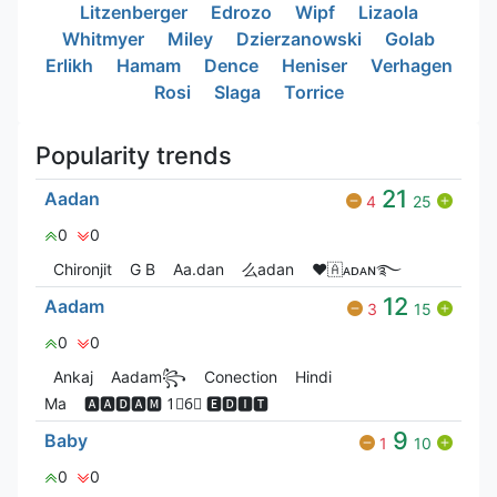
Litzenberger
Edrozo
Wipf
Lizaola
Whitmyer
Miley
Dzierzanowski
Golab
Erlikh
Hamam
Dence
Heniser
Verhagen
Rosi
Slaga
Torrice
Popularity trends
21
Aadan
4
25
0
0
Chironjit
G‎ B
Aa.dan
么adan
❤🇦ᴀᴅᴀɴ࿐
12
Aadam
3
15
0
0
Ankaj
Aadam꧂
Conection
Hindi
Ma
🅰🅰🅳🅰🅼 1⃣6⃣ 🅴🅳🅸🆃
9
Baby
1
10
0
0