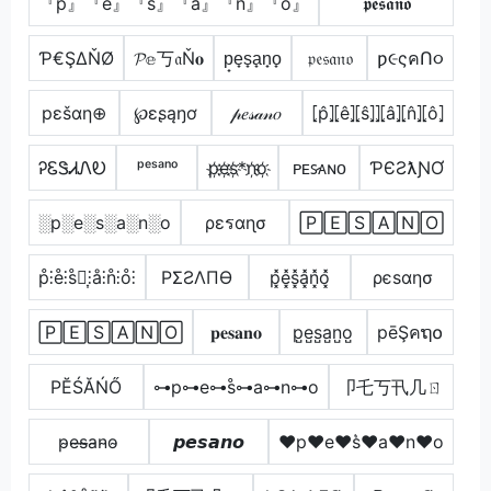
『p』『e』『s』『a』『n』『o』
𝖕𝖊𝖘𝖆𝖓𝖔
Ƥ€ŞΔŇØ
𝓟𝕖丂𝔞Ň𝐨
p̟e̟s̟a̟n̟o̟
𝔭𝔢𝔰𝔞𝔫𝔬
ƿ૯ςคՈ૦
pεšαη⊕
℘ɛʂąŋơ
𝓅𝑒𝓈𝒶𝓃𝑜
⦏p̂⦎⦏ê⦎⦏ŝ⦎⦎⦏â⦎⦏n̂⦎⦏ô⦎
ᎮᏋᏕᏗᏁᎧ
ᵖᵉˢᵃⁿᵒ
p҉e҉s҉*n҉o҉
ᴘᴇꜱ̷ᴀɴᴏ
ƤЄƧƛƝƠ
░p░e░s░a░n░o
ρεรαɳσ
🄿🄴🅂🄰🄽🄾
p̊⫶e̊⫶s̊⫶͎⫶å⫶n̊⫶o̊⫶
PΣƧΛПӨ
p͓̽e͓̽s͓̽a͓̽n͓̽o͓̽
ρєѕαησ
🄿🄴🅂🄰🄽🄾
𝐩𝐞𝐬𝐚𝐧𝐨
p̺e̺s̺a̺n̺o̺
pēŞคຖ໐
РĔŚĂŃŐ
⊶p⊶e⊶s̊⊶a⊶n⊶o
卩乇丂卂几ㄖ
p̴e̴s̴̶a̴n̴o̴
𝙥𝙚𝙨𝙖𝙣𝙤
♥p♥e♥s͛♥a♥n♥o