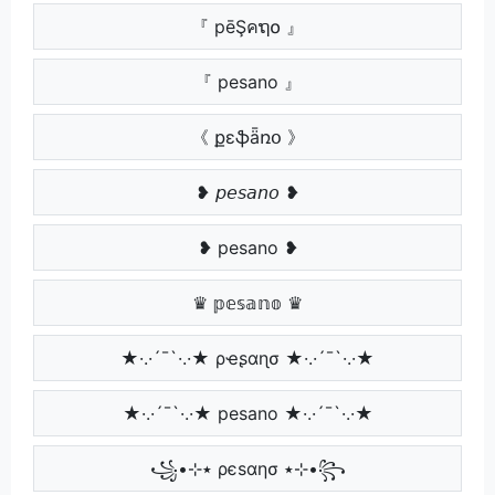
『 pēŞคຖ໐ 』
『 pesano 』
《 քɛֆǟռօ 》
❥ 𝘱𝘦𝘴𝘢𝘯𝘰 ❥
❥ pesano ❥
♛ 𝕡𝕖𝕤𝕒𝕟𝕠 ♛
★·.·´¯`·.·★ ρҽʂαɳσ ★·.·´¯`·.·★
★·.·´¯`·.·★ pesano ★·.·´¯`·.·★
꧁•⊹٭ ρєѕαησ ٭⊹•꧂