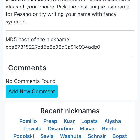
ideas of your choice. Pick the best unique username
for Pesano or try writing your name with fancy
symbols..
MD5 hash of the nickname:
cba87315227cd5e8e98d3a91c934adb0
Comments
No Comments Found
Add New Comment
Recent nicknames
Pomilio
Preap
Kuar
Lopata
Aiysha
Liewald
Disarufino
Macas
Bento
Podolski
Savla
Washuta
Schnair
Bopst