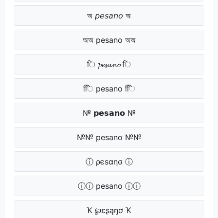
অ 𝘱𝘦𝘴𝘢𝘯𝘰 অ
অঅ pesano অঅ
ि 𝓹𝓮𝓼𝓪𝓷𝓸 ि
िि pesano िि
№ 𝗽𝗲𝘀𝗮𝗻𝗼 №
№№ pesano №№
ⓘ ρєѕαησ ⓘ
ⓘⓘ pesano ⓘⓘ
Ҡ ℘ɛʂąŋơ Ҡ