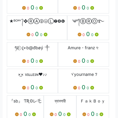
0
0
0
0
0
0
★ᴮᴼˢˢ ᭄❖ⓇⒶⓖⓤⓁ❼❽❻
༄ˢᵗ᭄ⒷⓇⓄ࿐
0
0
0
0
0
0
ཧᜰ꙰ꦿ➢b@đbøý ༒
Amure・franz々
0
0
0
0
0
0
×͜× ᴠɪʟʟᴇɪɴ❤♪♪
ヾyourname ﾂ
0
0
0
0
0
0
『sb』 ƬƦΘレ乇
ব্যাবসায়ী
ＦａｋＢｏｙ
0
0
0
0
0
0
0
0
0