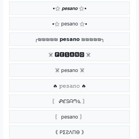
•⚝ 𝙥𝙚𝙨𝙖𝙣𝙤 ⚝•
•⚝ pesano ⚝•
╭₪₪₪₪₪ 𝗽𝗲𝘀𝗮𝗻𝗼 ₪₪₪₪₪╮
☠️ 🅿🅴🆂🅰🅽🅾 ☠️
☠️ pesano ☠️
🔥 𝚙𝚎𝚜𝚊𝚗𝚘 🔥
〖 ᕵᘿSᗩᘉᓍ 〗
〖 pesano 〗
｟ PΣƧΛПӨ ｠