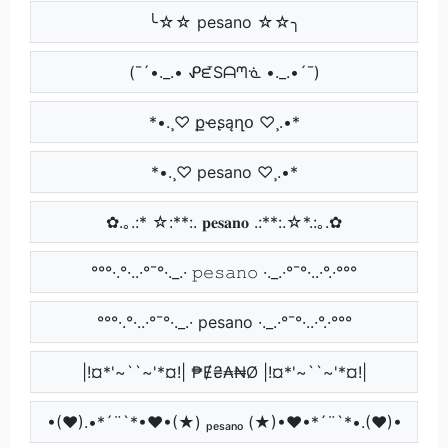
╰☆☆ pesano ☆☆╮
(¯´•._.• ᕵᘿSᗩᘉᓍ •._.•´¯)
*•.¸♡ քҽʂąղօ ♡¸.•*
*•.¸♡ pesano ♡¸.•*
✿.｡.:* ☆:**:. 𝐩𝐞𝐬𝐚𝐧𝐨 .:**:.☆*.:｡.✿
°°°·.°·..·°¯°·._.· 𝚙𝚎𝚜𝚊𝚗𝚘 ·._.·°¯°·..·°.·°°°
°°°·.°·..·°¯°·._.· pesano ·._.·°¯°·..·°.·°°°
|!¤*'~``~'*¤!| ₱Ɇ₴₳₦Ø |!¤*'~``~'*¤!|
•(♥).•*´¨`*•♥•(★) ₚₑₛₐₙₒ (★)•♥•*´¨`*•.(♥)•