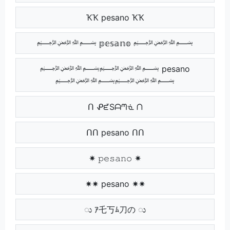
ҠҠ pesano ҠҠ
﷽ 𝕡𝕖𝕤𝕒𝕟𝕠 ﷽
﷽﷽ pesano
﷽﷽
ᑎ ᕵᘿSᗩᘉᓍ ᑎ
ᑎᑎ pesano ᑎᑎ
✷ 𝚙𝚎𝚜𝚊𝚗𝚘 ✷
✷✷ pesano ✷✷
ು ｱ乇丂ﾑ刀の ು