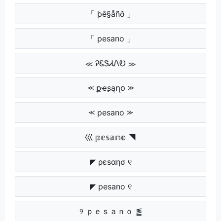
「 þê§åñð 」
「 pesano 」
≪ ᎮᏋᏕᏗᏁᎧ ≫
⪻ քҽʂąղօ ⪼
⪻ pesano ⪼
巛 𝕡𝕖𝕤𝕒𝕟𝕠 ◥
◤ ρєѕαησ ୧
◤ pesano ୧
୨ ｐｅｓａｎｏ ⪑