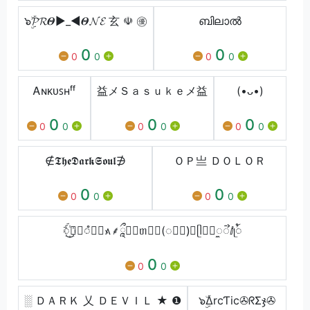
๖ۣۜ𝓟𝓡𝜣►_◄𝜣𝓝𝓔 玄 ☫ ㊝
ബിലാൽ
0
0
0
0
0
0
Ꭺɴᴋᴜꜱʜㅤᶠᶠ
益メＳａｓｕｋｅメ益
(•ᴗ•)
0
0
0
0
0
0
0
0
0
∉𝕿𝖍𝖊𝕯𝖆𝖗𝖐𝕾𝖔𝖚𝖑∌
ＯＰㅤ亗 ＤＯＬＯＲ
0
0
0
0
0
0
ꪾ꙰͜➼⃚ꠋ᳗ꪳ᭶⸙ཱྀ᭭⃢ᥖꫬ᳑(◌ꤨ᳕)⃔ᥫꫝ〫ꯨᯭⅈᥨꪳ
0
0
0
░ ＤＡＲＫ 乂 ＤＥＶＩＬ ★ ❶
๖ۣۜΔrcƬic✇ᖇΣჯ✇