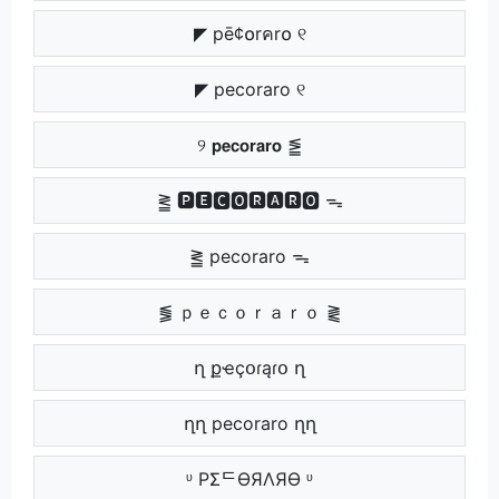
◤ pē¢໐rคr໐ ୧
◤ pecoraro ୧
୨ 𝗽𝗲𝗰𝗼𝗿𝗮𝗿𝗼 ⪑
⪒ 🅿🅴🅲🅾🆁🅰🆁🅾 ᯓ
⪒ pecoraro ᯓ
⪓ ｐｅｃｏｒａｒｏ ⪔
ղ քҽçօɾąɾօ ղ
ղղ pecoraro ղղ
ᶹ PΣᄃӨЯΛЯӨ ᶹ