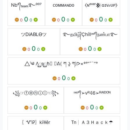
Nbᵈ᭄ₜₑₐₘ࿐⁰⁰⁷
ᴄᴏᴍᴍᴀɴᴅᴏ
⧼ɴᵉᵛᵉʳ𒆜ɢɪᴠ𝑒ᴜᴘ⧽
0
0
0
0
0
0
0
0
0
ツᎠіᎪᏴᏞᎾツ
࿐தமிழ்᭄Çhíllᶦᶰᵈ᭄நண்பா࿐
0
0
0
0
0
0
⃤༄ Λ࿆ຮ࿆ℏ࿆ ✘ᕕ( ཀ ʖ̯ ཀ)ᕗ×º°”˜`”°
0
0
0
꧁☞ⓕⓔⓝⓘⓛ☜꧂
ᶦᶰᶛᵒ᭄➢vᴿ𝟜6➢ᴿᴬᴵᴰᴼᴺ
0
0
0
0
0
0
〖ᏉᎥᎮ〗kïłłêr
Tn┊Ａ３Ｈａｃｋ☂︎