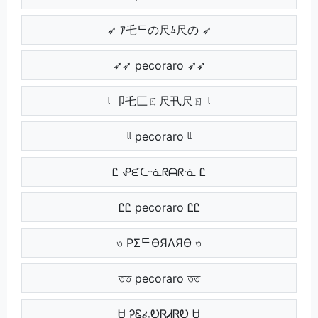
➶ ｱ乇ᄃの尺ﾑ尺の ➶
➶➶ pecoraro ➶➶
ᶩ 卩乇匚ㄖ尺卂尺ㄖ ᶩ
ᶩᶩ pecoraro ᶩᶩ
Ꮭ ᕵᘿᑢᓍᖇᗩᖇᓍ Ꮭ
ᏝᏝ pecoraro ᏝᏝ
ত PΣᄃӨЯΛЯӨ ত
তত pecoraro তত
Ꮜ ᎮᏋፈᎧᏒᏗᏒᎧ Ꮜ