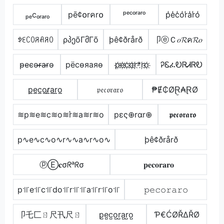
ₚₑcₒᵣₐᵣₒ
pē¢໐rคr໐
ᵖᵉᶜᵒʳᵃʳᵒ
p̾e̾c̾o̾r̾a̾r̾o̾
ꉣꏂꉔꄲꋪꋬꋪꄲ
ρპეõΓმΓõ
þê¢ðrårð
卩ⓔＣ𝑜𝓡ค𝓡𝑜
p̴e̴c̴o̴r̴̶a̴r̴o̴
pёcѳяаяѳ
p҉e҉c҉o҉r҉*r҉o҉
ᎮᏋፈᎧᏒᏗᏒᎧ
p̲e̲c̲o̲r̷̲a̲r̲o̲
𝔭𝔢𝔠𝔬𝔯𝔞𝔯𝔬
₱Ɇ₵ØⱤ̼₳ⱤØ
≋p≋e≋c≋o≋r͛≋a≋r≋o
pες⊕rαr⊕
𝖕𝖊𝖈𝖔𝖗𝖆𝖗𝖔
p∿e∿c∿o∿r∿∿a∿r∿o∿
þê¢ðrårð
ⓟⒺ𝐜σᖇᵃᖇσ
𝐩𝐞𝐜𝐨𝐫𝐚𝐫𝐨
p꜉꜍e꜉꜍c꜉꜍do꜉꜍r꜉꜍꜉꜍a꜉꜍r꜉꜍o꜉꜍
𝚙𝚎𝚌𝚘𝚛𝚊𝚛𝚘
卩乇匚ㄖ尺卂尺ㄖ
p̺e̺c̺o̺r̺a̺r̺o̺
Ƥ€ĆØŘΔŘØ