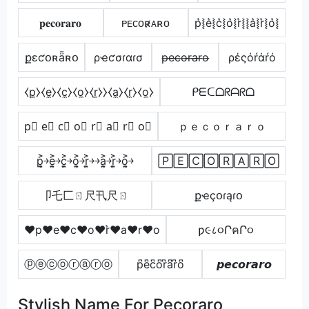
𝐩𝐞𝐜𝐨𝐫𝐚𝐫𝐨
ᴘᴇᴄᴏʀ̷ᴀʀᴏ
p͛⦚e͛⦚c͛⦚o͛⦚r͛⦚⦚a͛⦚r͛⦚o͛⦚
քɛƈօʀǟʀօ
ρҽƈσɾαɾσ
p̶e̶c̶o̶r̶a̶r̶o̶
ρέςόŕάŕό
⧼p̼⧽⧼e̼⧽⧼c̼⧽⧼o̼⧽⧼r̼⧽⧽⧼a̼⧽⧼r̼⧽⧼o̼⧽
ᑭᗴᑕᗝᖇᗩᖇᗝ
p⃣ e⃣ c⃣ o⃣ r⃣ a⃣ r⃣ o⃣
ｐｅｃｏｒａｒｏ
p͎͍͐￫e͎͍͐￫c͎͍͐￫o͎͍͐￫r͎͍͐￫￫a͎͍͐￫r͎͍͐￫o͎͍͐￫
🄿🄴🄲🄾🅁🄰🅁🄾
卩乇匚ㄖ尺卂尺ㄖ
քҽçօɾąɾօ
♥p♥e♥c♥o♥r͛♥a♥r♥o
ƿ૯८૦ՐคՐ૦
ⓟⓔⓒⓞⓡⓐⓡⓞ
p͆e͆c͆o͆r͆a͆r͆o͆
𝙥𝙚𝙘𝙤𝙧𝙖𝙧𝙤
Stylish Name For Pecoraro