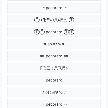
ᶹᶹ pecoraro ᶹᶹ
Ⓣ ｱ乇ᄃの尺ﾑ尺の Ⓣ
ⓉⓉ pecoraro ⓉⓉ
ཇ 𝖕𝖊𝖈𝖔𝖗𝖆𝖗𝖔 ཇ
ཇཇ pecoraro ཇཇ
卩乇匚ㄖ尺卂尺ㄖ
pecoraro
ﾉ קєς๏гคг๏ ﾉ
ﾉﾉ pecoraro ﾉﾉ