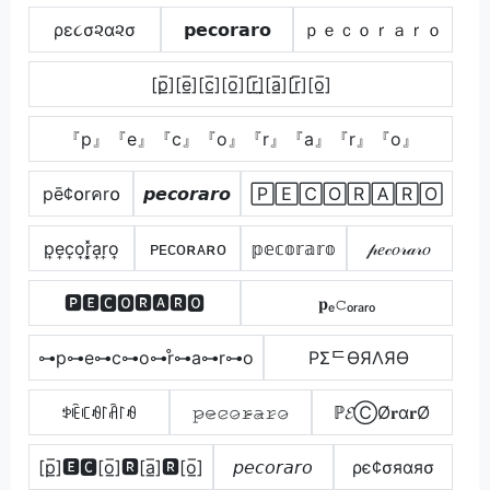
ρε૮σ૨α૨σ
𝗽𝗲𝗰𝗼𝗿𝗮𝗿𝗼
ｐｅｃｏｒａｒｏ
[p̲̅][e̲̅][c̲̅][o̲̅][r̲̅]̼[a̲̅][r̲̅][o̲̅]
『p』『e』『c』『o』『r』『a』『r』『o』
pē¢໐rคr໐
𝙥𝙚𝙘𝙤𝙧𝙖𝙧𝙤
🄿🄴🄲🄾🅁🄰🅁🄾
p͎e͎c͎o͎r͎͓̽a͎r͎o͎
ᴘᴇᴄᴏʀᴀʀᴏ
𝕡𝕖𝕔𝕠𝕣𝕒𝕣𝕠
𝓅𝑒𝒸𝑜𝓇𝒶𝓇𝑜
🅿🅴🅲🅾🆁🅰🆁🅾
𝐩ₑ𝚌ₒᵣₐᵣₒ
⊶p⊶e⊶c⊶o⊶r̊⊶a⊶r⊶o
PΣᄃӨЯΛЯӨ
ꉣꍟꏸꆂ꒓ꋫ꒓ꆂ
𝚙̷𝚎̷𝚌̷𝚘̷𝚛̷̴𝚊̷𝚛̷𝚘̷
ℙ𝓔ⒸØ𝐫α𝐫Ø
[p̲̅]🅴🅲[o̲̅]🆁[a̲̅]🆁[o̲̅]
𝘱𝘦𝘤𝘰𝘳𝘢𝘳𝘰
ρє¢σяαяσ