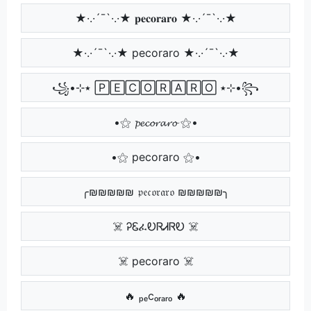
★·.·´¯`·.·★ 𝐩𝐞𝐜𝐨𝐫𝐚𝐫𝐨 ★·.·´¯`·.·★
★·.·´¯`·.·★ pecoraro ★·.·´¯`·.·★
꧁•⊹٭ 🄿🄴🄲🄾🅁🄰🅁🄾 ٭⊹•꧂
•⚝ 𝓹𝓮𝓬𝓸𝓻𝓪𝓻𝓸 ⚝•
•⚝ pecoraro ⚝•
╭₪₪₪₪₪ 𝔭𝔢𝔠𝔬𝔯𝔞𝔯𝔬 ₪₪₪₪₪╮
☠️ ᎮᏋፈᎧᏒᏗᏒᎧ ☠️
☠️ pecoraro ☠️
🔥 ₚₑcₒᵣₐᵣₒ 🔥