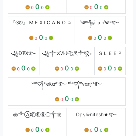
0
0
0
0
0
0
『ᎶᎧ』 M E X I C A N O ♤
༄ᶦᶰᵈ᭄நட்புடா༄ᶦᶰ࿐
0
0
0
0
0
0
꧁Đ₮Ӿ࿐
꧁༒ズﾉﾚﾚ乇尺༒꧂
ＳＬＥＥＰ
0
0
0
0
0
0
0
0
0
ⱽᵃⁿ♡᭄°ҽƙα²¹࿐ ᵉᵏᵃ♡᭄°vαɳ²¹࿐
0
0
0
㊝༒Ⓐⓝⓖⓔⓛ༒㊝
Opܓ☠︎nitesh★࿐
0
0
0
0
0
0