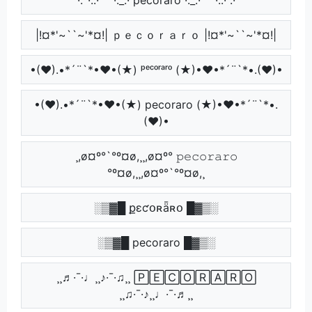
|!¤*'~``~'*¤!| ｐｅｃｏｒａｒｏ |!¤*'~``~'*¤!|
•(♥).•*´¨`*•♥•(★) ᵖᵉᶜᵒʳᵃʳᵒ (★)•♥•*´¨`*•.(♥)•
•(♥).•*´¨`*•♥•(★) pecoraro (★)•♥•*´¨`*•.
(♥)•
¸,ø¤º°`°º¤ø,¸¸,ø¤º° 𝚙𝚎𝚌𝚘𝚛𝚊𝚛𝚘
°º¤ø,¸¸,ø¤º°`°º¤ø,¸
░▒▓█ քɛƈօʀǟʀօ █▓▒░
░▒▓█ pecoraro █▓▒░
¸¸♬·¯·♩¸¸♪·¯·♫¸¸ 🄿🄴🄲🄾🅁🄰🅁🄾
¸¸♫·¯·♪¸¸♩·¯·♬¸¸