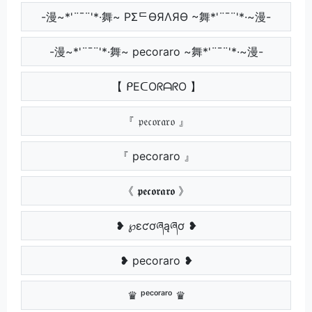
-漫~*'¨¯¨'*·舞~ PΣᄃӨЯΛЯӨ ~舞*'¨¯¨'*·~漫-
-漫~*'¨¯¨'*·舞~ pecoraro ~舞*'¨¯¨'*·~漫-
【 ᑭEᑕOᖇᗩᖇO 】
『 𝔭𝔢𝔠𝔬𝔯𝔞𝔯𝔬 』
『 pecoraro 』
《 𝖕𝖊𝖈𝖔𝖗𝖆𝖗𝖔 》
❥ ℘ɛƈơཞąཞơ ❥
❥ pecoraro ❥
♛ ᵖᵉᶜᵒʳᵃʳᵒ ♛