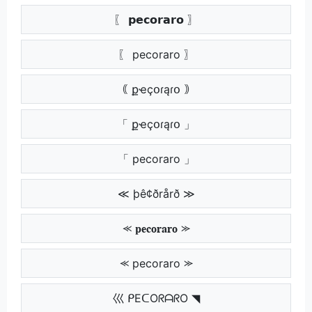
〖 𝗽𝗲𝗰𝗼𝗿𝗮𝗿𝗼 〗
〖 pecoraro 〗
｟ քҽçօɾąɾօ ｠
「 քҽçօɾąɾօ 」
「 pecoraro 」
≪ þê¢ðrårð ≫
⪻ 𝐩𝐞𝐜𝐨𝐫𝐚𝐫𝐨 ⪼
⪻ pecoraro ⪼
巛 ᑭEᑕOᖇᗩᖇO ◥