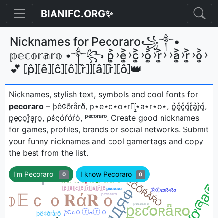
BIANIFC.ORG✨
Nicknames for Pecoraro꧁༒•
𝕡𝕖𝕔𝕠𝕣𝕒𝕣𝕠 •༒꧂ p͎͍͐￫e͎͍͐￫c͎͍͐￫o͎͍͐￫r͎͍͐￫￫a͎͍͐￫r͎͍͐￫o͎͍͐￫
💕 ⦏p̂⦎⦏ê⦎⦏ĉ⦎⦏ô⦎⦏r̂⦎⦎⦏â⦎⦏r̂⦎⦏ô⦎👑
Nicknames, stylish text, symbols and cool fonts for
pecoraro
– þê¢ðrårð, p⋆e⋆c⋆o⋆r⋆͎͍͐⋆a⋆r⋆o⋆, p͓̽e͓̽c͓̽o͓̽r͓̽a͓̽r͓̽o͓̽,
p͎e͎c͎o͎r͎͓̽a͎r͎o͎, ρέςόŕάŕό, ᵖᵉᶜᵒʳᵃʳᵒㅤ. Create good nicknames
for games, profiles, brands or social networks. Submit
your funny nicknames and cool gamertags and copy
the best from the list.
I'm Pecoraro
I know Pecoraro
0
0