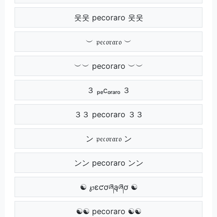
웃웃 pecoraro 웃웃
︶ 𝔭𝔢𝔠𝔬𝔯𝔞𝔯𝔬 ︶
︶︶ pecoraro ︶︶
３ ₚₑcₒᵣₐᵣₒ ３
３３ pecoraro ３３
ン 𝔭𝔢𝔠𝔬𝔯𝔞𝔯𝔬 ン
ンン pecoraro ンン
☯ ℘ɛƈơཞąཞơ ☯
☯☯ pecoraro ☯☯