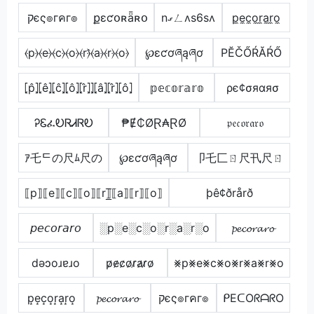
קєς๏гคг๏
քɛƈօʀǟʀօ
nގㄥʌs6sʌ
p̼e̼c̼o̼r̼a̼r̼o̼
⦑p⦒⦑e⦒⦑c⦒⦑o⦒⦑r⦒̂⦑a⦒⦑r⦒⦑o⦒
℘ɛƈơཞąཞơ
РĔČŐŔĂŔŐ
⦏p̂⦎⦏ê⦎⦏ĉ⦎⦏ô⦎⦏r̂⦎⦎⦏â⦎⦏r̂⦎⦏ô⦎
𝕡𝕖𝕔𝕠𝕣𝕒𝕣𝕠
ρє¢σяαяσ
ᎮᏋፈᎧᏒᏗᏒᎧ
₱Ɇ₵ØⱤ₳ⱤØ
𝔭𝔢𝔠𝔬𝔯𝔞𝔯𝔬
ｱ乇ᄃの尺ﾑ尺の
℘ɛƈơཞąཞơ
卩乇匚ㄖ尺卂尺ㄖ
⟦p⟧⟦e⟧⟦c⟧⟦o⟧⟦r⟧̲̅⟦a⟧⟦r⟧⟦o⟧
þê¢ðrårð
𝘱𝘦𝘤𝘰𝘳𝘢𝘳𝘰
░p░e░c░o░r░a░r░o
𝓹𝓮𝓬𝓸𝓻𝓪𝓻𝓸
dǝɔoɹɐɹo
p̷e̷c̷o̷r̷a̷r̷o̷
⨳p⨳e⨳c⨳o⨳r⨳a⨳r⨳o
p͙e͙c͙o͙r͙a͙r͙o͙
𝓹𝓮𝓬𝓸𝓻𝓪𝓻𝓸
קєς๏гคг๏
ᑭEᑕOᖇᗩᖇO