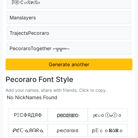
卩ⓔＣ𝑜𝓡ค𝓡𝑜
Manslayers
TrajectsPecoraro
PecoraroTogether ⌐╦╦═─
Generate another
Pecoraro Font Style
Add your names, share with friends. Click to copy.
No NickNames Found
PΞCФЯДЯФ
p҉e҉c҉o҉r҉a҉r҉o҉
𝓹є𝓬ｏⓡ𝒶ⓡｏ
ᕵᘿᑢᓍᖇᗩᖇᓍ
ρҽƈσɾαɾσ
𝕡𝔼ｃｏ𝐑ά𝐑ｏ