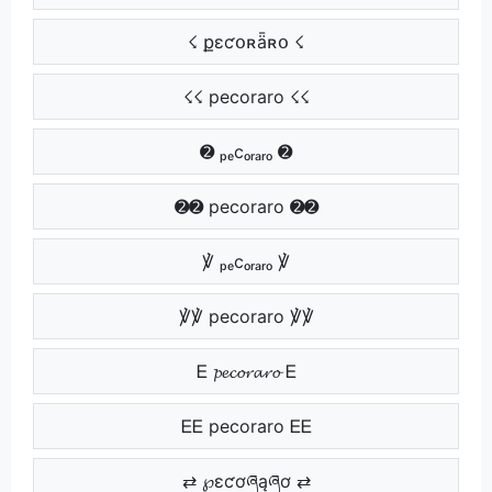
☇ քɛƈօʀǟʀօ ☇
☇☇ pecoraro ☇☇
➋ ₚₑcₒᵣₐᵣₒ ➋
➋➋ pecoraro ➋➋
℣ ₚₑcₒᵣₐᵣₒ ℣
℣℣ pecoraro ℣℣
Ꭼ 𝓹𝓮𝓬𝓸𝓻𝓪𝓻𝓸 Ꭼ
ᎬᎬ pecoraro ᎬᎬ
⇄ ℘ɛƈơཞąཞơ ⇄