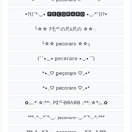
•?((¯°·._.• 🅿🅴🅲🅾🆁🅰🆁🅾 •._.·°¯))?•
╰☆☆ ｱ乇ᄃの尺ﾑ尺の ☆☆╮
╰☆☆ pecoraro ☆☆╮
(¯´•._.• 𝕡𝕖𝕔𝕠𝕣𝕒𝕣𝕠 •._.•´¯)
*•.¸♡ քҽçօɾąɾօ ♡¸.•*
*•.¸♡ pecoraro ♡¸.•*
✿.｡.:* ☆:**:. PΣᄃӨЯΛЯӨ .:**:.☆*.:｡.✿
°°°·.°·..·°¯°·._.· 𝓹𝓮𝓬𝓸𝓻𝓪𝓻𝓸 ·._.·°¯°·..·°.·°°°
°°°·.°·..·°¯°·._.· pecoraro ·._.·°¯°·..·°.·°°°