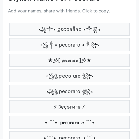
Add your names, share with friends. Click to copy.
꧁༒• քɛƈօʀǟʀօ •༒꧂
꧁༒• pecoraro •༒꧂
★彡[ 𝔭𝔢𝔠𝔬𝔯𝔞𝔯𝔬 ]彡★
꧁ঔৣ ρҽƈσɾαɾσ ঔৣ꧂
꧁ঔৣ pecoraro ঔৣ꧂
⚡ קєς๏гคг๏ ⚡
•´¯`•. 𝐩𝐞𝐜𝐨𝐫𝐚𝐫𝐨 .•´¯`•
•´¯`•. pecoraro .•´¯`•