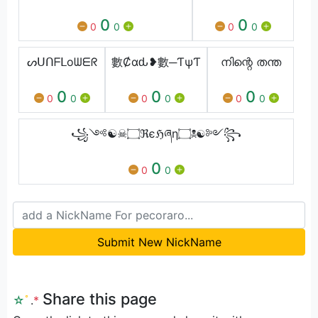
0
0
0
0
0
0
ᔕᑌᑎᖴᒪoᗯᗴᖇ
數Ȼαԃ❥數─ƬψƬ
നിന്റെ തന്ത
0
0
0
0
0
0
0
0
0
꧁༺☯☠۝ℜєℌཞη۝☠☯༻꧂
0
0
0
Submit New NickName
Share this page
☆
ﾟ
.
*