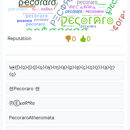
0
0
Reputation
๖ۣ•҉⧼f̼⧽⧼o̼⧽⧼l̼⧽⧼l̼⧽⧼o̼⧽⧼w̼⧽⧼m̼⧽⧼e̼⧽⧼p̼⧽⧼e̼⧽⧼c̼⧽⧼o̼⧽⧼r̼⧽⧽⧼a̼⧽⧼r̼⧽
⧼o̼⧽
랜Pecoraro 랜
ⓟⒺ𝐜σᖇᵃᖇσ
PecoraroAtheromata