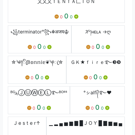
乂乂乂ＴＥＮＴＡ匚ＩＯＮ
0
0
0
꧁terminator°꧂☬अजय☬
ᱤᔆ།ㅤʜᴇʟᴀ →ღ
0
0
0
0
0
0
☆༄༎ꦿꦼ𝔹𝕠𝕟𝕟𝕚𝕖❦༆ꦿ☆
ＧＫ★ｆｉｒｅ࿐❸❾
0
0
0
0
0
0
ᴮᴳܔⒿⓊⓌⒺⓁ࿐ᴮᴼˢˢ
°ㇱaㅤlㅤfㅤi᭄࿐♥
0
0
0
0
0
0
J e s t e r↑
▁ ▂ ▄ ▅ ▆ ▇ █ J O Y █ ▇ ▆ ▅ ▄