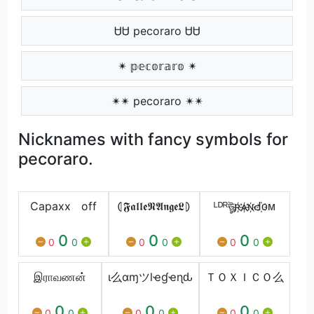
ᏌᏌ pecoraro ᏌᏌ
✴ 𝕡𝕖𝕔𝕠𝕣𝕒𝕣𝕠 ✴
✴✴ pecoraro ✴✴
Nicknames with fancy symbols for
pecoraro.
Capaxxﾠoff
⦇𝕱𝖆𝖑𝖑𝖊𝕹𝕬𝖓𝖌𝖊𝕷⦈
ᴸᴰᴿঊৣʀ҉ѧ҉ɴ҉Ԁ҉ᴏᴍ
0
0
0
0
0
0
0
0
0
இராவணன்
ι么αɱツlҽɠҽɳԃ
ＴＯＸＩＣＯ么
0
0
0
0
0
0
0
0
0