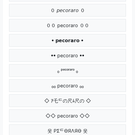
０ 𝘱𝘦𝘤𝘰𝘳𝘢𝘳𝘰 ０
００ pecoraro ００
ꔷ 𝗽𝗲𝗰𝗼𝗿𝗮𝗿𝗼 ꔷ
ꔷꔷ pecoraro ꔷꔷ
₀ ᵖᵉᶜᵒʳᵃʳᵒ ₀
₀₀ pecoraro ₀₀
◇ ｱ乇ᄃの尺ﾑ尺の ◇
◇◇ pecoraro ◇◇
웃 PΣᄃӨЯΛЯӨ 웃