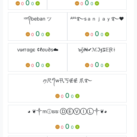
0
0
0
0
0
0
ᶦᵅᶬ᭄beban ツ
ᴬˢˢ࿐sａｎｊａｙ࿐❤
0
0
0
0
0
0
νιитαgє ¢ℓσυ∂ѕ☁️
๖ۣۣۜo₦✔ℳℑჯᎎ𝔼Ɽᚼ
0
0
0
0
0
0
ꪑ尺°᭄w卂丂∉∉ 爪࿐
0
0
0
◕ ❦༒mⓘຮຮ ⒹⒺⓋⒾⓁ༒❦◕
0
0
0