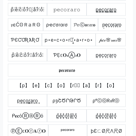
p̊⫶e̊⫶c̊⫶o̊⫶r̊⫶͎⫶å⫶r̊⫶o̊⫶
𝚙𝚎𝚌𝚘𝚛𝚊𝚛𝚘
p̳e̳c̳o̳r̳̲a̳r̳o̳
𝔭εĆ𝕆Ｒ𝕒Ｒ𝕆
ρҽƈσɾαɾσ
𝓟𝕖ⓒ𝐨𝔯𝔞𝔯𝐨
p̟e̟c̟o̟r̟a̟r̟o̟
ƤЄƇƠƦƛƦƠ
p⋆e⋆c⋆o⋆r⋆͎͍͐⋆a⋆r⋆o⋆
𝓅𝑒𝒸🌸𝓇𝒶𝓇🌸
p̊⫶e̊⫶c̊⫶o̊⫶r̊⫶⫶å⫶r̊⫶o̊⫶
ƤẸ𝕔𝐎𝓇Ⓐ𝓇𝐎
p͎e͎c͎o͎r͎a͎r͎o͎
𝖕𝖊𝖈𝖔𝖗𝖆𝖗𝖔
【p】【e】【c】【o】【r】⃣【a】【r】【o】
p͢e͢c͢o͢r̳͢a͢r͢o͢
ρȝՇԾՐԹՐԾ
ρᵉⓒⓞᖇ𝔞ᖇⓞ
ᑭ𝐞𝐜όⓇⓐⓇό
p͓̽e͓̽c͓̽o͓̽r͓̽a͓̽r͓̽o͓̽
p͓̽e͓̽c͓̽o͓̽r͓̽̾a͓̽r͓̽o͓̽
ⓟⒺ𝕔𝐎ⓡ𝐀ⓡ𝐎
ᵖᵉᶜᵒʳᵃʳᵒ
þƐㄈØ尺Λ尺Ø