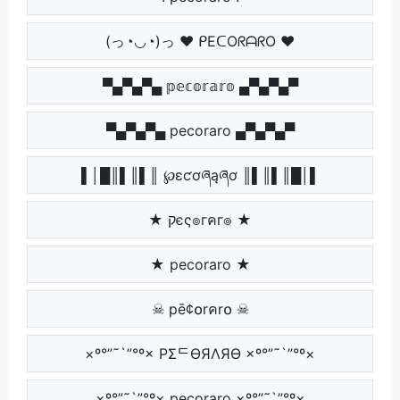
(っ◔◡◔)っ ♥ ᑭEᑕOᖇᗩᖇO ♥
▀▄▀▄▀▄ 𝕡𝕖𝕔𝕠𝕣𝕒𝕣𝕠 ▄▀▄▀▄▀
▀▄▀▄▀▄ pecoraro ▄▀▄▀▄▀
▌│█║▌║▌║ ℘ɛƈơཞąཞơ ║▌║▌║█│▌
★ קєς๏гคг๏ ★
★ pecoraro ★
☠ pē¢໐rคr໐ ☠
×º°”˜`”°º× PΣᄃӨЯΛЯӨ ×º°”˜`”°º×
×º°”˜`”°º× pecoraro ×º°”˜`”°º×