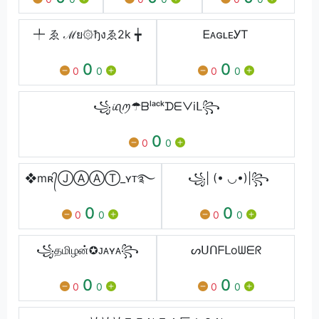
╇ ゑ ℳย۞ђงゑ2k ╈
ᎬᴀɢʟᴇㅤᎩᎢ
0
0
0
0
0
0
꧁𝓲ꪖꪑ☂︎ᗷˡᵃᶜᵏᗪᗴᐯiᒪ꧂
0
0
0
❖mʀ᭄ⒿⒶⒶⓉ_ʏᴛ࿐
꧁| (• ◡•)|꧂
0
0
0
0
0
0
꧁தமிழன்✪ᴊᴀʏᴀ꧂
ᔕᑌᑎᖴᒪoᗯᗴᖇ
0
0
0
0
0
0