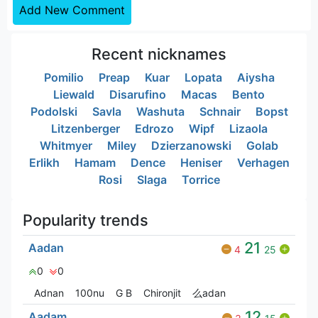
Add New Comment
Recent nicknames
Pomilio
Preap
Kuar
Lopata
Aiysha
Liewald
Disarufino
Macas
Bento
Podolski
Savla
Washuta
Schnair
Bopst
Litzenberger
Edrozo
Wipf
Lizaola
Whitmyer
Miley
Dzierzanowski
Golab
Erlikh
Hamam
Dence
Heniser
Verhagen
Rosi
Slaga
Torrice
Popularity trends
21
Aadan
4
25
0
0
Adnan
100nu
G‎ B
Chironjit
么adan
12
Aadam