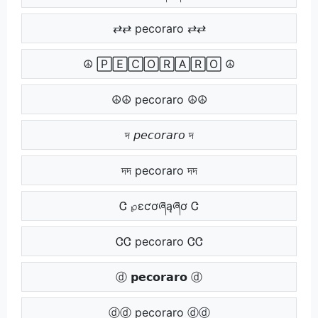
⇄⇄ pecoraro ⇄⇄
☮ 🄿🄴🄲🄾🅁🄰🅁🄾 ☮
☮☮ pecoraro ☮☮
দ 𝘱𝘦𝘤𝘰𝘳𝘢𝘳𝘰 দ
দদ pecoraro দদ
Ꮳ ℘ɛƈơཞąཞơ Ꮳ
ᏣᏣ pecoraro ᏣᏣ
ⓓ 𝗽𝗲𝗰𝗼𝗿𝗮𝗿𝗼 ⓓ
ⓓⓓ pecoraro ⓓⓓ