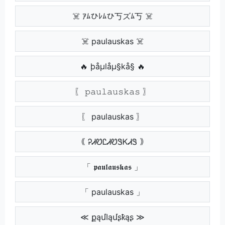
☠️ ｱﾑひﾚﾑひ丂ズﾑ丂 ☠️
☠️ paulauskas ☠️
🔥 þåµlåµ§kå§ 🔥
〖 𝚙𝚊𝚞𝚕𝚊𝚞𝚜𝚔𝚊𝚜 〗
〖 paulauskas 〗
｟ ᎮᏗᏬᏝᏗᏬᏕᏦᏗᏕ ｠
「 𝖕𝖆𝖚𝖑𝖆𝖚𝖘𝖐𝖆𝖘 」
「 paulauskas 」
≪ քąմӀąմʂҟąʂ ≫