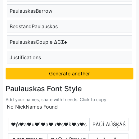
PaulauskasBarrow
BedstandPaulauskas
PaulauskasCouple ΔCΣ♠
Justifications
Generate another
Paulauskas Font Style
Add your names, share with friends. Click to copy.
No NickNames Found
♥p͛♥a♥u♥l͛♥a♥u♥s♥k͛♥a♥s
РĂÚĹĂÚŚĶĂŚ