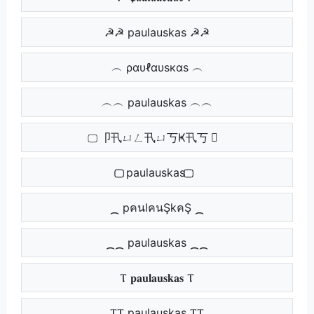
☭☭ paulauskas ☭☭
︵ ραυℓαυѕкαѕ ︵
︵︵ paulauskas ︵︵
⃢ 卩卂ㄩㄥ卂ㄩ丂Ҝ卂丂 ⃢
⃢⃢ paulauskas ⃢⃢
⁔ pคนlคนŞkคŞ ⁔
⁔⁔ paulauskas ⁔⁔
Ⲧ 𝐩𝐚𝐮𝐥𝐚𝐮𝐬𝐤𝐚𝐬 Ⲧ
ⲦⲦ paulauskas ⲦⲦ