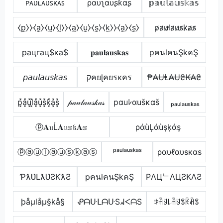
ᴘᴀᴜʟᴀᴜꜱᴋᴀꜱ
ραυʅαυʂƙαʂ
𝕡𝕒𝕦𝕝𝕒𝕦𝕤𝕜𝕒𝕤
⧼p̼⧽⧽⧼a̼⧽⧼u̼⧽⧼l̼⧽⧽⧼a̼⧽⧼u̼⧽⧼s̼⧽⧼k̼⧽⧽⧼a̼⧽⧼s̼⧽
p̷a̷u̷l̷a̷u̷s̷k̷a̷s̷
pацгац$ка$
𝐩𝐚𝐮𝐥𝐚𝐮𝐬𝐤𝐚𝐬
pคนlคนŞkคŞ
𝘱𝘢𝘶𝘭𝘢𝘶𝘴𝘬𝘢𝘴
קคยɭคยรкคร
₱₳ɄⱠ₳Ʉ₴₭₳₴
p͓̽a͓̽u͓̽l͓̽a͓̽u͓̽s͓̽k͓̽a͓̽s͓̽
𝓅𝒶𝓊𝓁𝒶𝓊𝓈𝓀𝒶𝓈
pαuﾚαušκαš
ₚₐᵤₗₐᵤₛₖₐₛ
ⓟ𝐀𝔲Ĺ𝐀𝔲𝕤𝔨𝐀𝕤
ράùĻάùşķάş
ⓟⓐⓤⓛⓐⓤⓢⓚⓐⓢ
ᵖᵃᵘˡᵃᵘˢᵏᵃˢ
ραυℓαυѕкαѕ
ƤƛƲԼƛƲƧƘƛƧ
pคนlคนŞkคŞ
PΛЦᄂΛЦƧKΛƧ
þåµlåµ§kå§
ᕵᗩᑘᒪᗩᑘSᖽᐸᗩS
ꉣꋫꐇ꒒ꋫꐇꌚꀗꋫꌚ