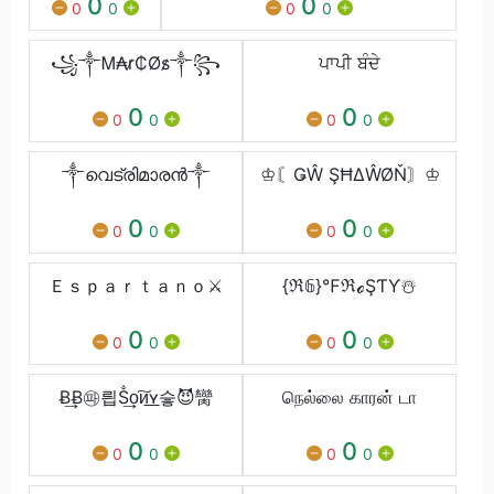
0
0
0
0
0
0
꧁༒Ꮇ₳r̷₵Øs̷༒꧂
ਪਾਪੀ ਬੰਦੇ
0
0
0
0
0
0
༒വെട്രിമാരൻ༒
♔〘ǤŴ ŞĦΔŴØŇ〙♔
0
0
0
0
0
0
Ｅｓｐａｒｔａｎｏ⚔
{ℜ𝟞}℉ℜℴŞƬƳ☃️
0
0
0
0
0
0
Ƀ͢Ƀ㉺릡Ṧ͢ᴏ͠ᴎ͟ʏ슿😈臠
நெல்லை காரன் டா
0
0
0
0
0
0