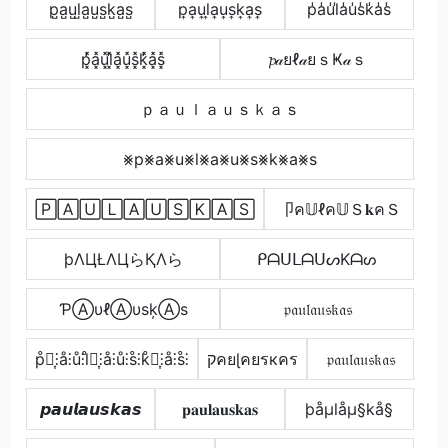
p̺a̺u̺l̺a̺u̺s̺k̺a̺s̺
p͎a͎u͎l͎a͎u͎s͎k͎a͎s͎
p̾a̾u̾l̾a̾u̾s̾k̾a̾s̾
p͓̽̾a͓̽u͓̽l͓̽̾a͓̽u͓̽s͓̽k͓̽̾a͓̽s͓̽
𝓹𝒶ยℓ𝒶ยｓҜ𝒶ｓ
ｐａｕｌａｕｓｋａｓ
⨳p⨳a⨳u⨳l⨳a⨳u⨳s⨳k⨳a⨳s
🄿🄰🅄🄻🄰🅄🅂🄺🄰🅂
卩ค𝕌ℓค𝕌Ｓ𝐤คＳ
þΛЦŁΛЦらҚΛら
ᑭᗩᑌᒪᗩᑌᔕKᗩᔕ
ƤⒶυℓⒶυѕķⒶѕ
𝔭𝔞𝔲𝔩𝔞𝔲𝔰𝔨𝔞𝔰
p̊⫶͎⫶å⫶ů⫶l̊⫶͎⫶å⫶ů⫶s̊⫶k̊⫶͎⫶å⫶s̊⫶
קคยɭคยรкคร
𝔭𝔞𝔲𝔩𝔞𝔲𝔰𝔨𝔞𝔰
𝙥𝙖𝙪𝙡𝙖𝙪𝙨𝙠𝙖𝙨
𝐩𝐚𝐮𝐥𝐚𝐮𝐬𝐤𝐚𝐬
þåµlåµ§kå§