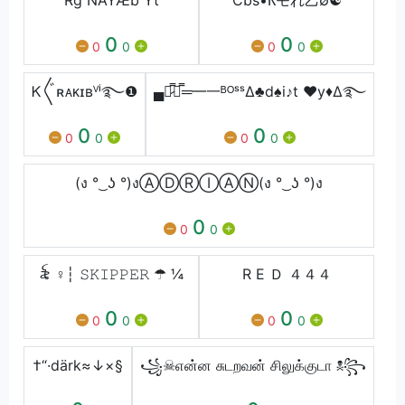
0
0
0
0
0
0
Ꮶ〲ʀᴀᴋɪʙⱽⁱ࿐❶
▄︻̷̿┻̿═━一ᴮᴼˢˢ∆♣d♠i♪t ♥y♦∆࿐
0
0
0
0
0
0
(ง ° ͜ ʖ °)งⒶⒹⓇⒾⒶⓃ(ง ° ͜ ʖ °)ง
0
0
0
꫟ ♀┆ 𝚂𝙺𝙸𝙿𝙿𝙴𝚁 ☂ ¼
R E Ｄ ４４４
0
0
0
0
0
0
†“·därk≈↓×§
꧁☠︎என்ன சுடறவன் சிலுக்குடா ☠꧂