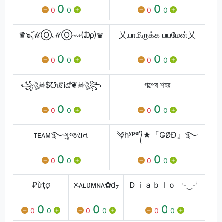
0
0
0
0
0
0
♛๖ۣۜℳⓄℳⓄ⇝(₯)♛
乂யாமி௫க்க பயமேன்乂
0
0
0
0
0
0
꧁ঔৣ☠︎$℧℩ℭℹ︎ⅆ❦☠︎ঔৣ꧂
গল্পের শহর
0
0
0
0
0
0
ᴛᴇᴀᴍ࿐ગુજરાત
༆hʸᵖᵉʳ᭄★『ǤØĐ』࿐
0
0
0
0
0
0
₽ừţợ
ᝣᴀʟᴜᴍɴᴀ✿d₇
Ｄｉａｂｌｏ ╰‿╯
0
0
0
0
0
0
0
0
0