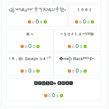
꧁༺ℬى༻༒丂凡ℕᎿᙀ༒꧂
１９８１
0
0
0
0
0
0
本々
ෆＳＯＦϟ Ａෆᴳᴼᴰ🌺
0
0
0
0
0
0
! ≛ ، 🍥‹ Seokjin ꒱⭑🌷𓏲ꜝꜞ
❖mʀ᭄נ Blackᴮᵒˢˢ࿐
0
0
0
0
0
0
🅰🆈🆄🆂🅷♣ 🅱🅷🅰🅸
0
0
0