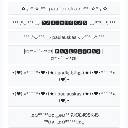
✿.｡.:* ☆:**:. 𝚙𝚊𝚞𝚕𝚊𝚞𝚜𝚔𝚊𝚜 .:**:.☆*.:｡.✿
°°°·.°·..·°¯°·._.· 🅿🅰🆄🅻🅰🆄🆂🅺🅰🆂 ·._.·°¯°·..·°.·°°°
°°°·.°·..·°¯°·._.· paulauskas ·._.·°¯°·..·°.·°°°
|!¤*'~``~'*¤!| 🅿🅰🆄🅻🅰🆄🆂🅺🅰🆂 |!
¤*'~``~'*¤!|
•(♥).•*´¨`*•♥•(★) քąմӀąմʂҟąʂ (★)•♥•*´¨`*•.
(♥)•
•(♥).•*´¨`*•♥•(★) paulauskas (★)•♥•*´¨`*•.
(♥)•
¸,ø¤º°`°º¤ø,¸¸,ø¤º° ᎮᏗᏬᏝᏗᏬᏕᏦᏗᏕ
°º¤ø,¸¸,ø¤º°`°º¤ø,¸