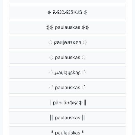
⦕ ᎮᏗᏬᏝᏗᏬᏕᏦᏗᏕ ⦕
⦕⦕ paulauskas ⦕⦕
़ קคยɭคยรкคร ़
़़ paulauskas ़़
ે ℘ąųƖąųʂƙąʂ ે
ેે paulauskas ેે
‖ քǟʊʟǟʊֆӄǟֆ ‖
‖‖ paulauskas ‖‖
⁸ քąմӀąմʂҟąʂ ⁸