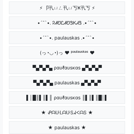
⚡ 卩卂ㄩㄥ卂ㄩ丂Ҝ卂丂 ⚡
•´¯`•. ᎮᏗᏬᏝᏗᏬᏕᏦᏗᏕ .•´¯`•
•´¯`•. paulauskas .•´¯`•
(っ◔◡◔)っ ♥ ᵖᵃᵘˡᵃᵘˢᵏᵃˢ ♥
▀▄▀▄▀▄ ραυℓαυѕкαѕ ▄▀▄▀▄▀
▀▄▀▄▀▄ paulauskas ▄▀▄▀▄▀
▌│█║▌║▌║ ραυℓαυѕкαѕ ║▌║▌║█│▌
★ ᕵᗩᑘᒪᗩᑘSᖽᐸᗩS ★
★ paulauskas ★