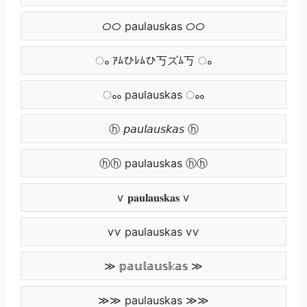
ᝪᝪ paulauskas ᝪᝪ
ം ｱﾑひﾚﾑひ丂ズﾑ丂 ം
ംം paulauskas ംം
ⓗ 𝘱𝘢𝘶𝘭𝘢𝘶𝘴𝘬𝘢𝘴 ⓗ
ⓗⓗ paulauskas ⓗⓗ
ѵ 𝐩𝐚𝐮𝐥𝐚𝐮𝐬𝐤𝐚𝐬 ѵ
ѵѵ paulauskas ѵѵ
≫ 𝕡𝕒𝕦𝕝𝕒𝕦𝕤𝕜𝕒𝕤 ≫
≫≫ paulauskas ≫≫