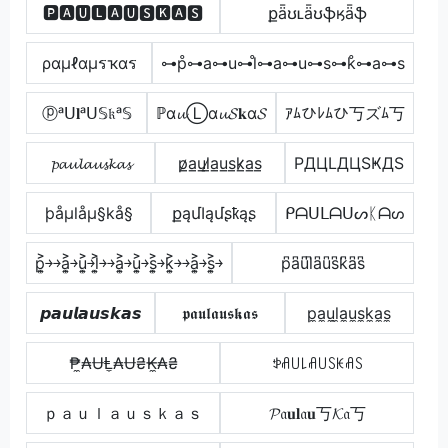
🅿🅰🆄🅻🅰🆄🆂🅺🅰🆂
քǟʊʟǟʊֆӄǟֆ
ραµℓαµรҡαร
⊶p̊⊶a⊶u⊶l̊⊶a⊶u⊶s⊶k̊⊶a⊶s
ⓟᵃᑌ𝐥ᵃᑌ𝕊𝔨ᵃ𝕊
ℙα𝓾Ⓛα𝓾𝓢𝐤α𝓢
ｱﾑひﾚﾑひ丂ズﾑ丂
𝓹𝓪𝓾𝓵𝓪𝓾𝓼𝓴𝓪𝓼
p̷̲a̲u̲l̷̲a̲u̲s̲k̷̲a̲s̲
PДЦLДЦSҜДS
þåµlåµ§kå§
քąմӀąմʂҟąʂ
ᑭᗩᑌᒪᗩᑌᔕᛕᗩᔕ
p͎͍͐￫￫a͎͍͐￫u͎͍͐￫l͎͍͐￫￫a͎͍͐￫u͎͍͐￫s͎͍͐￫k͎͍͐￫￫a͎͍͐￫s͎͍͐￫
p͆a͆u͆l͆a͆u͆s͆k͆a͆s͆
𝙥𝙖𝙪𝙡𝙖𝙪𝙨𝙠𝙖𝙨
𝖕𝖆𝖚𝖑𝖆𝖚𝖘𝖐𝖆𝖘
p̼a̼u̼l̼a̼u̼s̼k̼a̼s̼
₱̼₳ɄⱠ̼₳Ʉ₴₭̼₳₴
ꉣꋬ꒤꒒ꋬ꒤ꇙꀘꋬꇙ
ｐａｕｌａｕｓｋａｓ
𝓟𝔞𝐮𝐥𝔞𝐮丂𝓚𝔞丂