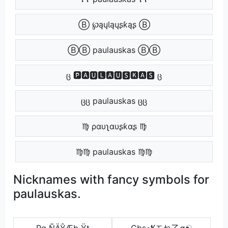
Ⓑ ℘ąųƖąųʂƙąʂ Ⓑ
ⒷⒷ paulauskas ⒷⒷ
ც 🅿🅰🆄🅻🅰🆄🆂🅺🅰🆂 ც
ცც paulauskas ცც
♍ ραυʅαυʂƙαʂ ♍
♍♍ paulauskas ♍♍
Nicknames with fancy symbols for
paulauskas.
Rg ÑÄŶÆb Ÿt
Cbs•Ҟモれ乙∅☯