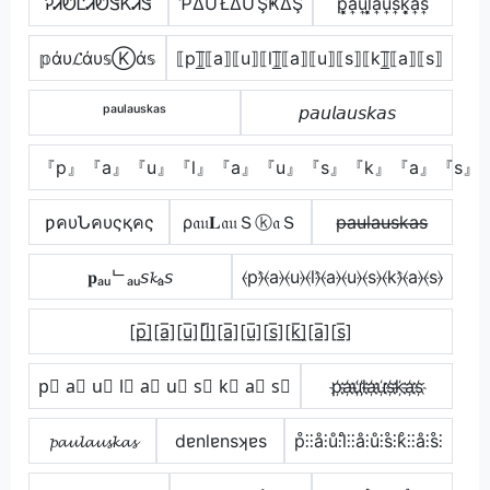
ᎮᏗᏬᏝᏗᏬᏕᏦᏗᏕ
ƤΔỮŁΔỮŞҜΔŞ
p͎͓̽a͎u͎l͎͓̽a͎u͎s͎k͎͓̽a͎s͎
𝕡άυ𝓛άυ𝕤Ⓚά𝕤
⟦p⟧̲̅⟦a⟧⟦u⟧⟦l⟧̲̅⟦a⟧⟦u⟧⟦s⟧⟦k⟧̲̅⟦a⟧⟦s⟧
ᵖᵃᵘˡᵃᵘˢᵏᵃˢ
𝘱𝘢𝘶𝘭𝘢𝘶𝘴𝘬𝘢𝘴
『p』『a』『u』『l』『a』『u』『s』『k』『a』『s』
ƿคυՆคυςқคς
ρ𝔞𝔲𝐋𝔞𝔲Ｓⓚ𝔞Ｓ
p̶a̶u̶l̶a̶u̶s̶k̶a̶s̶
𝐩ₐᵤᄂₐᵤ𝘴𝓴ₐ𝘴
⦑p⦒̂⦑a⦒⦑u⦒⦑l⦒̂⦑a⦒⦑u⦒⦑s⦒⦑k⦒̂⦑a⦒⦑s⦒
[p̲̅]̼[a̲̅][u̲̅][l̲̅]̼[a̲̅][u̲̅][s̲̅][k̲̅]̼[a̲̅][s̲̅]
p⃣ a⃣ u⃣ l⃣ a⃣ u⃣ s⃣ k⃣ a⃣ s⃣
p҉a҉u҉l҉a҉u҉s҉k҉a҉s҉
𝓹𝓪𝓾𝓵𝓪𝓾𝓼𝓴𝓪𝓼
dɐnlɐnsʞɐs
p̊⫶⫶å⫶ů⫶l̊⫶⫶å⫶ů⫶s̊⫶k̊⫶⫶å⫶s̊⫶