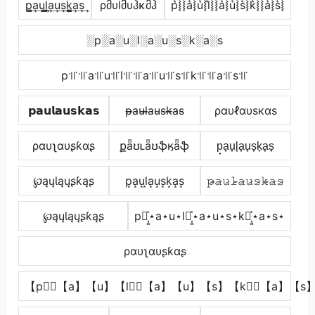
p̳͢a͢u͢l̳͢a͢u͢s͢k̳͢a͢s͢
ρმυlმυჰκმჰ
p͛⦚⦚a͛⦚u͛⦚l͛⦚⦚a͛⦚u͛⦚s͛⦚k͛⦚⦚a͛⦚s͛⦚
░p░a░u░l░a░u░s░k░a░s
p꜉꜍꜉꜍a꜉꜍u꜉꜍l꜉꜍꜉꜍a꜉꜍u꜉꜍s꜉꜍k꜉꜍꜉꜍a꜉꜍s꜉꜍
𝗽𝗮𝘂𝗹𝗮𝘂𝘀𝗸𝗮𝘀
p̴̶a̴u̴l̴̶a̴u̴s̴k̴̶a̴s̴
ραυℓαυѕкαѕ
ραυʅαυʂƙαʂ
քǟʊʟǟʊֆӄǟֆ
p̟a̟u̟l̟a̟u̟s̟k̟a̟s̟
℘ąųƖąųʂƙąʂ
p͙a͙u͙l͙a͙u͙s͙k͙a͙s͙
𝚙̷̴𝚊̷𝚞̷𝚕̷̴𝚊̷𝚞̷𝚜̷𝚔̷̴𝚊̷𝚜̷
℘ąųƖąųʂƙąʂ
p⋆͎͍͐⋆a⋆u⋆l⋆͎͍͐⋆a⋆u⋆s⋆k⋆͎͍͐⋆a⋆s⋆
ραυʅαυʂƙαʂ
【p】⃣【a】【u】【l】⃣【a】【u】【s】【k】⃣【a】【s