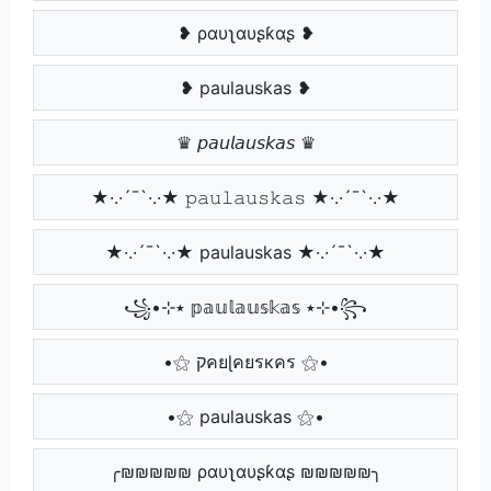
❥ ραυʅαυʂƙαʂ ❥
❥ paulauskas ❥
♛ 𝘱𝘢𝘶𝘭𝘢𝘶𝘴𝘬𝘢𝘴 ♛
★·.·´¯`·.·★ 𝚙𝚊𝚞𝚕𝚊𝚞𝚜𝚔𝚊𝚜 ★·.·´¯`·.·★
★·.·´¯`·.·★ paulauskas ★·.·´¯`·.·★
꧁•⊹٭ 𝕡𝕒𝕦𝕝𝕒𝕦𝕤𝕜𝕒𝕤 ٭⊹•꧂
•⚝ קคยɭคยรкคร ⚝•
•⚝ paulauskas ⚝•
╭₪₪₪₪₪ ραυʅαυʂƙαʂ ₪₪₪₪₪╮