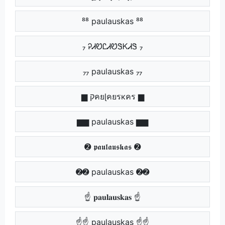
⁸⁸ paulauskas ⁸⁸
₇ ᎮᏗᏬᏝᏗᏬᏕᏦᏗᏕ ₇
₇₇ paulauskas ₇₇
▆ קคยɭคยรкคร ▆
▆▆ paulauskas ▆▆
➋ 𝖕𝖆𝖚𝖑𝖆𝖚𝖘𝖐𝖆𝖘 ➋
➋➋ paulauskas ➋➋
☝ 𝐩𝐚𝐮𝐥𝐚𝐮𝐬𝐤𝐚𝐬 ☝
☝☝ paulauskas ☝☝