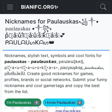
BIANIFC.ORG✨
Nicknames for Paulauskas꧁༒•
𝔭𝔞𝔲𝔩𝔞𝔲𝔰𝔨𝔞𝔰 •༒꧂
p̊⫶͎⫶å⫶ů⫶l̊⫶͎⫶å⫶ů⫶s̊⫶k̊⫶͎⫶å⫶s̊⫶💕
ᑭᗩᑌᒪᗩᑌᔕKᗩᔕ👑
Nicknames, stylish text, symbols and cool fonts for
paulauskas
– 𝙥𝙖𝙪𝙡𝙖𝙪𝙨𝙠𝙖𝙨, pคนlคนŞkคŞ,
p⋆͎͍͐⋆a⋆u⋆l⋆͎͍͐⋆a⋆u⋆s⋆k⋆͎͍͐⋆a⋆s⋆, ραυʅαυʂƙαʂ, 𝓅𝒶𝓊𝓁𝒶𝓊𝓈𝓀𝒶𝓈,
ρმυlმυჰκმჰㅤ. Create good nicknames for games,
profiles, brands or social networks. Submit your funny
nicknames and cool gamertags and copy the best
from the list.
I'm Paulauskas
I know Paulauskas
0
0