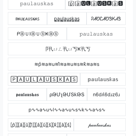
𝚙𝚊𝚞𝚕𝚊𝚞𝚜𝚔𝚊𝚜
[p̲̅][a̲̅]🆄🅻[a̲̅]🆄🆂🅺[a̲̅]🆂
ᴘ̷ᴀᴜʟ̷ᴀᴜꜱᴋ̷ᴀꜱ
p̳̲a̳u̳l̳̲a̳u̳s̳k̳̲a̳s̳
ᎮᏗᏬᏝᏗᏬᏕᏦᏗᏕ
ᑭⓐＵlⓐＵⓢҜⓐⓢ
𝚙𝚊𝚞𝚕𝚊𝚞𝚜𝚔𝚊𝚜
卩卂ㄩㄥ卂ㄩ丂Ҝ卂丂
≋p͛≋a≋u≋l͛≋a≋u≋s≋k͛≋a≋s
🄿🄰🅄🄻🄰🅄🅂🄺🄰🅂
𝕡𝕒𝕦𝕝𝕒𝕦𝕤𝕜𝕒𝕤
𝖕𝖆𝖚𝖑𝖆𝖚𝖘𝖐𝖆𝖘
ρԹՄʅԹՄՏƙԹՏ
n6dʎ6dɹz6ɹ
p∿∿a∿u∿l∿∿a∿u∿s∿k∿∿a∿s∿
⦏p̂⦎⦎⦏â⦎⦏û⦎⦏l̂⦎⦎⦏â⦎⦏û⦎⦏ŝ⦎⦏k̂⦎⦎⦏â⦎⦏ŝ⦎
𝓅𝒶𝓊𝓁𝒶𝓊𝓈𝓀𝒶𝓈