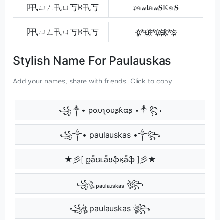
卩卂ㄩㄥ卂ㄩ丂Ҝ卂丂
𝔭𝕒𝓊𝐥𝕒𝓊𝐒𝕂𝕒𝐒
卩卂ㄩㄥ卂ㄩ丂Ҝ卂丂
p҉*u҉l҉*u҉s҉k҉*s҉
Stylish Name For Paulauskas
Add your names, share with friends. Click to copy.
꧁༒• ραυʅαυʂƙαʂ •༒꧂
꧁༒• paulauskas •༒꧂
★彡[ քǟʊʟǟʊֆӄǟֆ ]彡★
꧁ঔৣ ₚₐᵤₗₐᵤₛₖₐₛ ঔৣ꧂
꧁ঔৣ paulauskas ঔৣ꧂