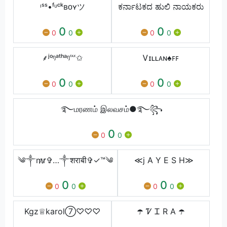
ᶥˢˢ•ᶠᶸᶜᵏʙᴏʏツ
ಕರ್ನಾಟಕದ ಹುಲಿ ನಾಯಕರು
0
0
0
0
0
0
⸙ʲᵒᵑᵃᵗʰᵃᵑ℻✩
Ꮩɪʟʟᴀɴ♠ㅤꜰꜰ
0
0
0
0
0
0
࿐மரணம் இலவசம்●࿐꧂
0
0
0
༄༒m̷r̷✞…༒शराबी✞✓™༄
≪j A Y E S H≫
0
0
0
0
0
0
Kgz♕karol⑦♡♡♡
☂️ Ꮴ Ꮖ R A ☂️