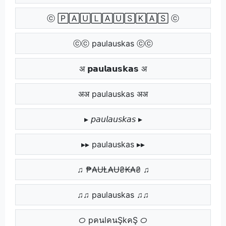
ⓒ 🄿🄰🅄🄻🄰🅄🅂🄺🄰🅂 ⓒ
ⓒⓒ paulauskas ⓒⓒ
अ 𝗽𝗮𝘂𝗹𝗮𝘂𝘀𝗸𝗮𝘀 अ
अअ paulauskas अअ
▸ 𝘱𝘢𝘶𝘭𝘢𝘶𝘴𝘬𝘢𝘴 ▸
▸▸ paulauskas ▸▸
♫ ₱₳ɄⱠ₳Ʉ₴₭₳₴ ♫
♫♫ paulauskas ♫♫
ᝪ pคนlคนŞkคŞ ᝪ