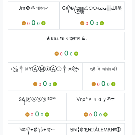
Jm❖বউ পাগল✓
Gя᭄☯꧅乙ᝪᝪالله░محبة웃
0
0
0
0
0
0
★ᴋɪʟʟᴇʀ々दलाल ☯.
0
0
0
꧁༒☠ɎⒶⓂⓡⒶⓙ༒☠꧂
তুই কি আমার হবি
0
0
0
0
0
0
Sᴋ᭄jⓐⓥⓐⓝ ᴮᴼˢˢ
Vηø°Ａｎｄｙᴶᴿ☂
0
0
0
0
0
0
༄Ꭾr᭄✦₡řįṧ✦࿐
Ꭶℕ╏₲Ἕ҉₦Ƭ҈ÅḺᎬᎷᎪ҈№⓵