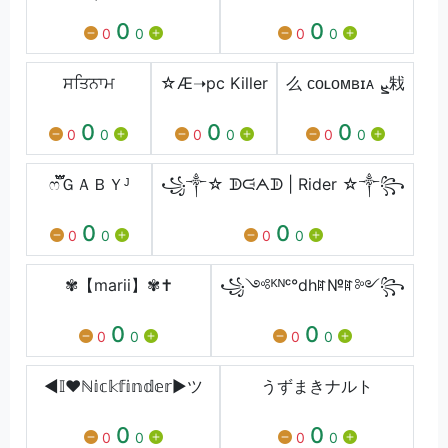
0
0
0
0
0
0
ਸਤਿਨਾਮ
☆Æ➝pc Killer
么 ᴄᴏʟᴏᴍʙɪᴀ ܨ㦵
0
0
0
0
0
0
0
0
0
ෆ፝֟፝֟ㅤＧＡＢＹᴶ
꧁༒☆ ᗫᙍᗅᗫ | Rider ☆༒꧂
0
0
0
0
0
0
✾【marii】✾✝
꧁༺ᴷᴺᶜ°dhꍏ№ꍏ༻꧂
0
0
0
0
0
0
◀𝕀❤️ℕ𝕚𝕔𝕜𝕗𝕚𝕟𝕕𝕖𝕣▶ツ
うずまきナルト
0
0
0
0
0
0