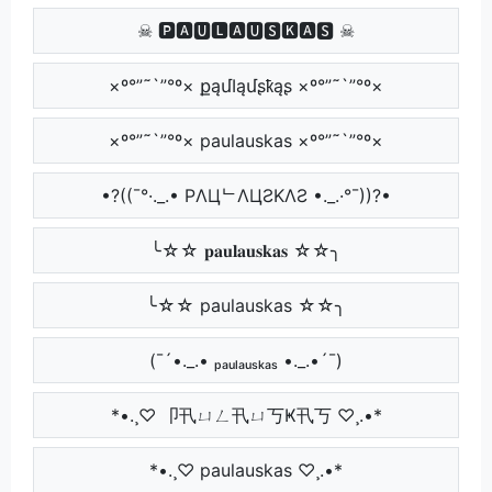
☠ 🅿🅰🆄🅻🅰🆄🆂🅺🅰🆂 ☠
×º°”˜`”°º× քąմӀąմʂҟąʂ ×º°”˜`”°º×
×º°”˜`”°º× paulauskas ×º°”˜`”°º×
•?((¯°·._.• PΛЦᄂΛЦƧKΛƧ •._.·°¯))?•
╰☆☆ 𝐩𝐚𝐮𝐥𝐚𝐮𝐬𝐤𝐚𝐬 ☆☆╮
╰☆☆ paulauskas ☆☆╮
(¯´•._.• ₚₐᵤₗₐᵤₛₖₐₛ •._.•´¯)
*•.¸♡ 卩卂ㄩㄥ卂ㄩ丂Ҝ卂丂 ♡¸.•*
*•.¸♡ paulauskas ♡¸.•*