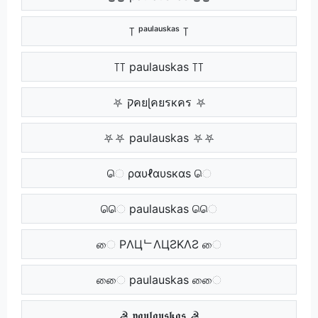
꓄ ᵖᵃᵘˡᵃᵘˢᵏᵃˢ ꓄
꓄꓄ paulauskas ꓄꓄
⛧ קคยɭคยรкคร ⛧
⛧⛧ paulauskas ⛧⛧
ெ ραυℓαυѕкαѕ ெ
ெெ paulauskas ெெ
ை PΛЦᄂΛЦƧKΛƧ ை
ைை paulauskas ைை
☭ 𝖕𝖆𝖚𝖑𝖆𝖚𝖘𝖐𝖆𝖘 ☭