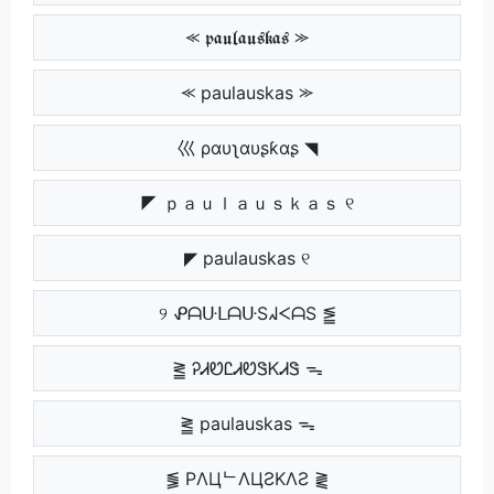
⪻ 𝖕𝖆𝖚𝖑𝖆𝖚𝖘𝖐𝖆𝖘 ⪼
⪻ paulauskas ⪼
巛 ραυʅαυʂƙαʂ ◥
◤ ｐａｕｌａｕｓｋａｓ ୧
◤ paulauskas ୧
୨ ᕵᗩᑘᒪᗩᑘSᖽᐸᗩS ⪑
⪒ ᎮᏗᏬᏝᏗᏬᏕᏦᏗᏕ ᯓ
⪒ paulauskas ᯓ
⪓ PΛЦᄂΛЦƧKΛƧ ⪔