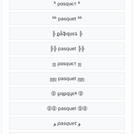
ᵇ ραѕqυєт ᵇ
ᵇᵇ pasquet ᵇᵇ
╠ քǟֆզʊɛȶ ╠
╠╠ pasquet ╠╠
ஜ ραѕqυєт ஜ
ஜஜ pasquet ஜஜ
ⓖ ℘ąʂզųɛɬ ⓖ
ⓖⓖ pasquet ⓖⓖ
ﻮ 𝘱𝘢𝘴𝘲𝘶𝘦𝘵 ﻮ