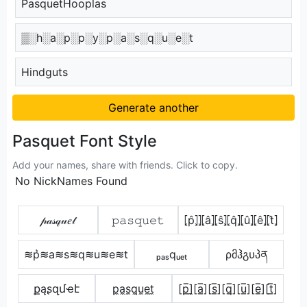
PasquetHooplas
▒░h░a░p░p░y░p░a░s░q░u░e░t
Hindguts
Generate another
Pasquet Font Style
Add your names, share with friends. Click to copy.
No NickNames Found
𝓅𝒶𝓈𝓆𝓊𝑒𝓉
𝚙𝚊𝚜𝚚𝚞𝚎𝚝
⦏p̂⦎⦎⦏â⦎⦏ŝ⦎⦏q̂⦎⦏û⦎⦏ê⦎⦏t̂⦎
≋p͛≋a≋s≋q≋u≋e≋t
ₚₐₛqᵤₑₜ
ρმჰგυპན
քąʂզմҽէ
p̼a̼s̼q̼u̼e̼t̼
[p̲̅]̼[a̲̅][s̲̅][q̲̅][u̲̅][e̲̅][t̲̅]