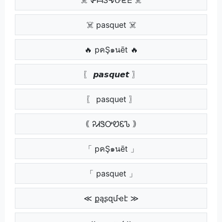
☠️ pasquet ☠️
🔥 pคŞ๑นēt 🔥
〖 𝙥𝙖𝙨𝙦𝙪𝙚𝙩 〗
〖 pasquet 〗
｟ ᎮᏗᏕᎤᏬᏋᏖ ｠
「 pคŞ๑นēt 」
「 pasquet 」
≪ քąʂզմҽէ ≫