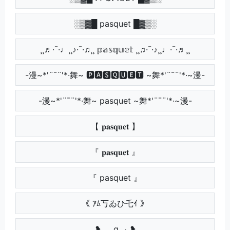
░▒▓█ pasquet █▓▒░
¸¸♬·¯·♩¸¸♪·¯·♫¸¸ 𝕡𝕒𝕤𝕢𝕦𝕖𝕥 ¸¸♫·¯·♪¸¸♩·¯·♬¸¸
-漫~*'¨¯¨'*·舞~ 🅿🅰🆂🆀🆄🅴🆃 ~舞*'¨¯¨'*·~漫-
-漫~*'¨¯¨'*·舞~ pasquet ~舞*'¨¯¨'*·~漫-
【 𝐩𝐚𝐬𝐪𝐮𝐞𝐭 】
『 𝐩𝐚𝐬𝐪𝐮𝐞𝐭 』
『 pasquet 』
《 ｱﾑ丂ゐひ乇ｲ 》
❥ ₚₐₛqᵤₑₜ ❥