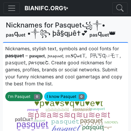
BIANIFC.ORG✨
Nicknames for Pasquet꧁༒•
ₚₐₛqᵤₑₜ •༒꧂ þå§qµê†💕 ₚₐₛqᵤₑₜ👑
Nicknames, stylish text, symbols and cool fonts for
pasquet
– 𝐩𝐚𝐬𝐪𝐮𝐞𝐭, 𝓹𝓪𝓼𝓺𝓾𝓮𝓽, 𝔭𝕒𝐒Ǫ𝓊ε𝕋, 卩卂丂Ɋㄩ乇ㄒ,
𝕡𝕒𝕤𝕢𝕦𝕖𝕥, קครợยєՇㅤ. Create good nicknames for
games, profiles, brands or social networks. Submit
your funny nicknames and cool gamertags and copy
the best from the list.
I'm Pasquet
I know Pasquet
0
0