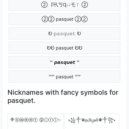
② 卩卂丂Ɋㄩ乇ㄒ ②
②② pasquet ②②
Ꭷ 𝚙𝚊𝚜𝚚𝚞𝚎𝚝 Ꭷ
ᎧᎧ pasquet ᎧᎧ
℠ 𝙥𝙖𝙨𝙦𝙪𝙚𝙩 ℠
℠℠ pasquet ℠℠
Nicknames with fancy symbols for
pasquet.
🍭ⓢⓦⓔⓔⓣ ⓖⓘⓡⓛ✨
꧁༒☬தமிழன்☬༒꧂