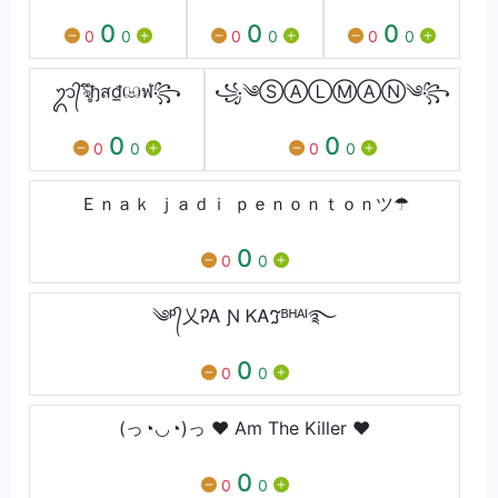
0
0
0
0
0
0
0
0
0
ᬊ᭄ৡึђส₫ඏฬ꧂
꧁༄ⓈⒶⓁⓂⒶⓃ༄꧂
0
0
0
0
0
0
Ｅｎａｋ ｊａｄｉ ｐｅｎｏｎｔｏｎツ☂
0
0
0
༄ᵖ᭄乂ᎮᎪ Ɲ ᏦᎪℑᴮᴴᴬᴵ࿐
0
0
0
(っ◔◡◔)っ ♥ Am The Killer ♥
0
0
0