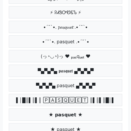
⚡ ᎮᏗᏕᎤᏬᏋᏖ ⚡
•´¯`•. 𝓹𝓪𝓼𝓺𝓾𝓮𝓽 .•´¯`•
•´¯`•. pasquet .•´¯`•
(っ◔◡◔)っ ♥ ₚₐₛqᵤₑₜ ♥
▀▄▀▄▀▄ 𝖕𝖆𝖘𝖖𝖚𝖊𝖙 ▄▀▄▀▄▀
▀▄▀▄▀▄ pasquet ▄▀▄▀▄▀
▌│█║▌║▌║ 🄿🄰🅂🅀🅄🄴🅃 ║▌║▌║█│▌
★ 𝗽𝗮𝘀𝗾𝘂𝗲𝘁 ★
★ pasquet ★