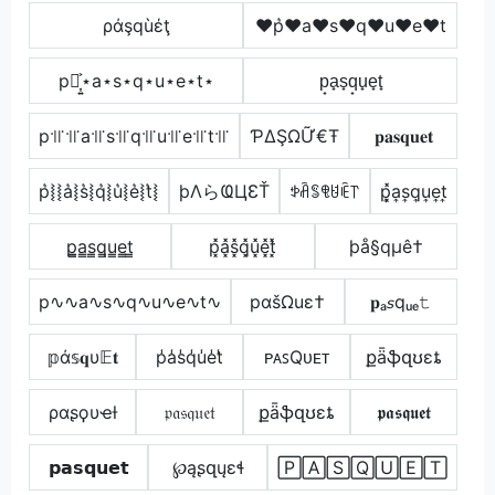
ράşqùέţ
♥p͛♥a♥s♥q♥u♥e♥t
p⋆͎͍͐⋆a⋆s⋆q⋆u⋆e⋆t⋆
p̟a̟s̟q̟u̟e̟t̟
p꜉꜍꜉꜍a꜉꜍s꜉꜍q꜉꜍u꜉꜍e꜉꜍t꜉꜍
ƤΔŞΩỮ€Ŧ
𝐩𝐚𝐬𝐪𝐮𝐞𝐭
p͛⦚⦚a͛⦚s͛⦚q͛⦚u͛⦚e͛⦚t͛⦚
þΛらҨЦƐŤ
ꉣꋫꌚꁸꐇꍟ꓅
p͎͓̽a͎s͎q͎u͎e͎t͎
p̳̲a̳s̳q̳u̳e̳t̳
p͓̽a͓̽s͓̽q͓̽u͓̽e͓̽t͓̽
þå§qµê†
p∿∿a∿s∿q∿u∿e∿t∿
pαšΩuε†
𝐩ₐ𝘴qᵤₑ𝚝
𝕡ά𝕤𝐪υ𝔼𝐭
p̾a̾s̾q̾u̾e̾t̾
ᴘᴀꜱQᴜᴇᴛ
քǟֆզʊɛȶ
ραʂϙυҽƚ
𝔭𝔞𝔰𝔮𝔲𝔢𝔱
քǟֆզʊɛȶ
𝖕𝖆𝖘𝖖𝖚𝖊𝖙
𝗽𝗮𝘀𝗾𝘂𝗲𝘁
℘ąʂզųɛɬ
🄿🄰🅂🅀🅄🄴🅃