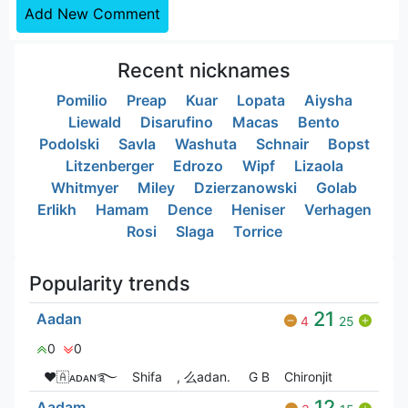
Add New Comment
Recent nicknames
Pomilio
Preap
Kuar
Lopata
Aiysha
Liewald
Disarufino
Macas
Bento
Podolski
Savla
Washuta
Schnair
Bopst
Litzenberger
Edrozo
Wipf
Lizaola
Whitmyer
Miley
Dzierzanowski
Golab
Erlikh
Hamam
Dence
Heniser
Verhagen
Rosi
Slaga
Torrice
Popularity trends
21
Aadan
4
25
0
0
❤🇦ᴀᴅᴀɴ࿐
Shifa
, 么adan.
G‎ B
Chironjit
12
Aadam