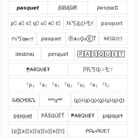
𝙥𝙖𝙨𝙦𝙪𝙚𝙩
p͆a͆s͆q͆u͆e͆t͆
קครợยєՇ
p⃣ a⃣ s⃣ q⃣ u⃣ e⃣ t⃣
ｱﾑ丂ゐひ乇ｲ
𝕡𝕒𝕤𝕢𝕦𝕖𝕥
𝓟𝔞丂q𝐮𝕖т
𝘱𝘢𝘴𝘲𝘶𝘦𝘵
ⓟ𝐀𝕤Ǫ𝔲ⒺŤ
ꉣꋬꇙꆰ꒤ꏂ꓄
dɐsbnǝʇ
ραรφµεƭ
🄿🄰🅂🅀🅄🄴🅃
₱̼₳₴QɄɆ₮
卩卂丂Ɋㄩ乇ㄒ
『p』『a』『s』『q』『u』『e』『t』
ᎮᏗᏕᎤᏬᏋᏖ
ᵖᵃˢqᵘᵉᵗ
⧼p̼⧽⧽⧼a̼⧽⧼s̼⧽⧼q̼⧽⧼u̼⧽⧼e̼⧽⧼t̼⧽
p͙a͙s͙q͙u͙e͙t͙
РĂŚQÚĔŤ
₱₳₴QɄɆ₮
℘ąʂզųɛɬ
⟦p⟧̲̅⟦a⟧⟦s⟧⟦q⟧⟦u⟧⟦e⟧⟦t⟧
ᑭᗩᔕᑫᑌET