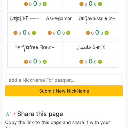
0
0
0
0
0
0
[ﾉಠೃಠ]︻̷┻̿═━一
Ꭺsʜ❈gamer
Oᴅ ᭄aᴠɪɴᴀꜱʜ★࿐
0
0
0
0
0
0
0
0
0
༄ᶦᶰᵈ᭄✿free Fire࿐
‎خانعبدل Sнη 🃏
0
0
0
0
0
0
Submit New NickName
Share this page
☆
ﾟ
.
*
Copy the link to this page and share it with your