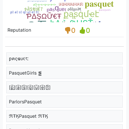
0
0
Reputation
ƿคςҩυ૯੮
PasquetGirls ⪑
[p̲̅]̼[a̲̅][s̲̅][q̲̅][u̲̅][e̲̅][t̲̅]
ParlorsPasquet
ℜŦӃPasquet ℜŦӃ