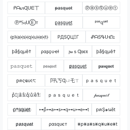
ᑭᗩᔕɊᑌᗴ丅
p̴̶a̴s̴q̴u̴e̴t̴
ⓟⓐⓢⓠⓤⓔⓣ
ⓟᵃ𝕊𝔮ᑌⒺт
p̺a̺s̺q̺u̺e̺t̺
ᵖᵃˢqᵘᵉᵗ
⦑p⦒̂⦑a⦒⦑s⦒⦑q⦒⦑u⦒⦑e⦒⦑t⦒
PДSǪЦΞΓ
ᕵᗩSᕴᑘᘿᖶ
þå§qµê†
ραʂϙυҽƚ
𝓹𝒶ｓɊยє𝐭
þå§qµê†
𝚙𝚊𝚜𝚚𝚞𝚎𝚝
𝔭𝔞𝔰𝔮𝔲𝔢𝔱
p̷̲a̲s̲q̲u̲e̲t̲
𝐩𝐚𝐬𝐪𝐮𝐞𝐭
ƿคςҩυ૯੮
卩卂丂Ɋㄩ乇ㄒ
ｐａｓｑｕｅｔ
p̊⫶͎⫶å⫶s̊⫶q̊⫶ů⫶e̊⫶t̊⫶
ｐａｓｑｕｅｔ
𝓅𝒶𝓈𝓆𝓊𝑒𝓉
p҉*s҉q҉u҉e҉t҉
⊶p̊⊶a⊶s⊶q⊶u⊶e⊶t
pคŞ๑นēt
p̷a̷s̷q̷u̷e̷t̷
ραѕqυєт
⨳p⨳a⨳s⨳q⨳u⨳e⨳t