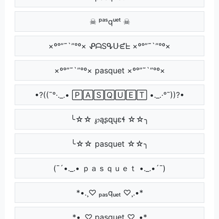
☠ ᵖᵃˢqᵘᵉᵗ ☠
×º°”˜`”°º× ᕵᗩSᕴᑘᘿᖶ ×º°”˜`”°º×
×º°”˜`”°º× pasquet ×º°”˜`”°º×
•?((¯°·._.• 🄿🄰🅂🅀🅄🄴🅃 •._.·°¯))?•
╰☆☆ ℘ąʂզųɛɬ ☆☆╮
╰☆☆ pasquet ☆☆╮
(¯´•._.• ｐａｓｑｕｅｔ •._.•´¯)
*•.¸♡ ₚₐₛqᵤₑₜ ♡¸.•*
*•.¸♡ pasquet ♡¸.•*