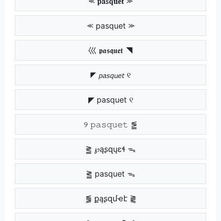
⪻ 𝐩𝐚𝐬𝐪𝐮𝐞𝐭 ⪼
⪻ pasquet ⪼
巛 𝖕𝖆𝖘𝖖𝖚𝖊𝖙 ◥
◤ 𝘱𝘢𝘴𝘲𝘶𝘦𝘵 ୧
◤ pasquet ୧
୨ 𝚙𝚊𝚜𝚚𝚞𝚎𝚝 ⪑
⪒ ℘ąʂզųɛɬ ᯓ
⪒ pasquet ᯓ
⪓ քąʂզմҽէ ⪔