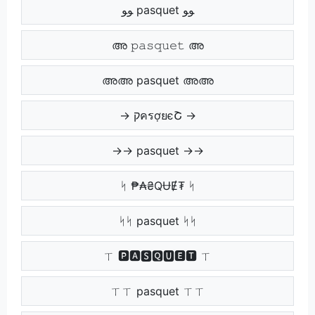
ﻮﻮ pasquet ﻮﻮ
അ 𝚙𝚊𝚜𝚚𝚞𝚎𝚝 അ
അഅ pasquet അഅ
→ קครợยєՇ →
→→ pasquet →→
ᛋ ₱₳₴QɄɆ₮ ᛋ
ᛋᛋ pasquet ᛋᛋ
ㄒ 🅿🅰🆂🆀🆄🅴🆃 ㄒ
ㄒㄒ pasquet ㄒㄒ