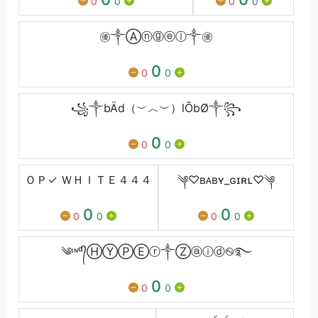
0
0
0
0
㊝༒Ⓐⓝⓖⓔⓛ༒㊝
0
0
0
꧁༒bÄd（︶︿︶）lŌbØ༒꧂
0
0
0
ＯＰ✓ ＷＨＩＴＥ４４４
༆♡︎ʙᴀʙʏ_ɢɪʀʟ♡︎༆
0
0
0
0
0
0
༄ᶦᶰᵈ᭄ⒽⓎⓅⒺⓡ༒Ⓩⓐⓘⓓ࿊࿐
0
0
0