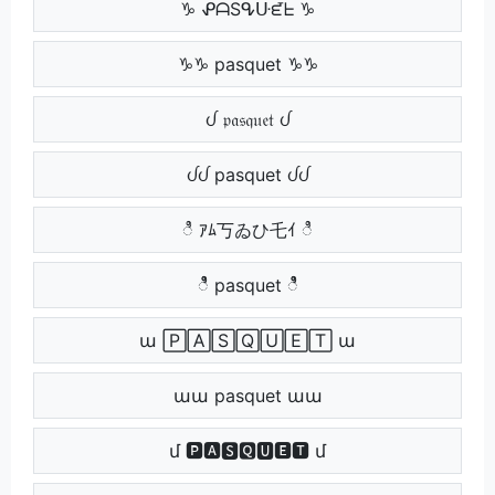
♑ ᕵᗩSᕴᑘᘿᖶ ♑
♑♑ pasquet ♑♑
ᦔ 𝔭𝔞𝔰𝔮𝔲𝔢𝔱 ᦔ
ᦔᦔ pasquet ᦔᦔ
ಿ ｱﾑ丂ゐひ乇ｲ ಿ
ಿಿ pasquet ಿಿ
ա 🄿🄰🅂🅀🅄🄴🅃 ա
աա pasquet աա
մ 🅿🅰🆂🆀🆄🅴🆃 մ