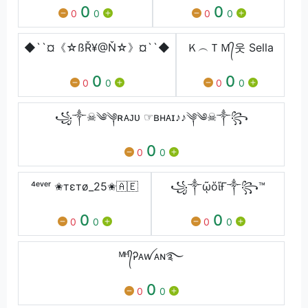
0
0
0
0
0
0
◆``¤《☆ßŘ¥@Ň☆》¤``◆
Ｋ︵ＴＭ᭄웃 Sella
0
0
0
0
0
0
꧁༒︎☠︎︎༄༆ʀᴀᴊᴜ ☞︎︎︎ʙʜᴀɪ♪♪༆༄☠︎︎༒꧂
0
0
0
⁴ᵉᵛᵉʳ ✬тεтø_25✬🇦🇪
꧁༒ῷὅἴҒ༒꧂™
0
0
0
0
0
0
ᴹᴴ᭄Ꭾᴀꪝᴀɴ࿐
0
0
0