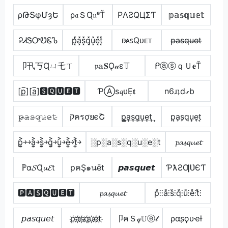
ρԹՏφՄȝԵ
ρ𝔞ＳɊ𝔲ᵉŤ
PΛƧQЦΣƬ
𝕡𝕒𝕤𝕢𝕦𝕖𝕥
ᎮᏗᏕᎤᏬᏋᏖ
p͓̽̾a͓̽s͓̽q͓̽u͓̽e͓̽t͓̽
ᴘ̷ᴀꜱQᴜᴇᴛ
p̶a̶s̶q̶u̶e̶t̶
卩卂丂Ɋㄩ乇ㄒ
𝔭𝕒𝐒Ǫ𝓊ε𝕋
ᑭⓐⓢｑＵ𝐞Ť
[p̲̅][a̲̅]🆂🆀🆄🅴🆃
ƤⒶѕ𝓺υẸ𝐭
n6ɹʇdގb
𝚙̷̴𝚊̷𝚜̷𝚚̷𝚞̷𝚎̷𝚝̷
קครợยєՇ
p̳͢a͢s͢q͢u͢e͢t͢
p͎a͎s͎q͎u͎e͎t͎
p͎͍͐￫￫a͎͍͐￫s͎͍͐￫q͎͍͐￫u͎͍͐￫e͎͍͐￫t͎͍͐￫
░p░a░s░q░u░e░t
𝓹𝓪𝓼𝓺𝓾𝓮𝓽
ℙα𝓢Ɋ𝓾𝓔t
pคŞ๑นēt
𝙥𝙖𝙨𝙦𝙪𝙚𝙩
ƤƛƧƢƲЄƬ
🅿🅰🆂🆀🆄🅴🆃
𝓹𝓪𝓼𝓺𝓾𝓮𝓽
p̊⫶⫶å⫶s̊⫶q̊⫶ů⫶e̊⫶t̊⫶
𝘱𝘢𝘴𝘲𝘶𝘦𝘵
p҉a҉s҉q҉u҉e҉t҉
卩คＳ𝓆𝕌ⓔ𝓉
ραʂϙυҽƚ