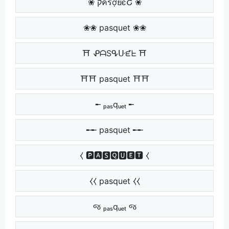
❀ קครợยєՇ ❀
❀❀ pasquet ❀❀
⛩ ᕵᗩSᕴᑘᘿᖶ ⛩
⛩⛩ pasquet ⛩⛩
╾ ₚₐₛqᵤₑₜ ╾
╾╾ pasquet ╾╾
⧼ 🅿🅰🆂🆀🆄🅴🆃 ⧼
⧼⧼ pasquet ⧼⧼
જ ₚₐₛqᵤₑₜ જ