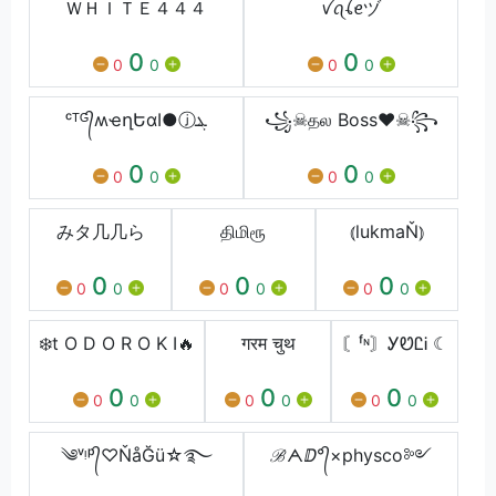
ＷＨＩＴＥㅤ４４４
​ꪜꪖꪶ​ꫀヅ
0
0
0
0
0
0
ᶜᵀᴳ᭄ʍҽղԵɑӀ●ⓙܔ
꧁☠︎தல Boss♥☠︎꧂
0
0
0
0
0
0
みタ几几ら
திமிரூ
⦅lukmaŇ⦆
0
0
0
0
0
0
0
0
0
❄️t O D O R O K I🔥
गरम चुथ
〘ᶠᶰ〙ᎩᏬᏝᎥ ☾
0
0
0
0
0
0
0
0
0
༄ᵛᵎᵖ᭄♡ŇåĞü☆࿐
ℬᗅⅅ°᭄×physco༻