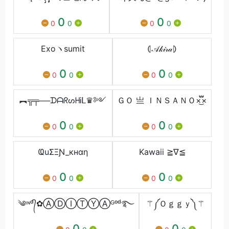
0
0
0
0
0
0
Exoヽsumit
⦇𝒜𝓀𝒾𝓇𝒶⦈
0
0
0
0
0
0
︻╦╤──ᗪᗩᖇᔕᕼᎥᒪ♛༻
ＧＯ 亗 ＩＮＳＡＮＯ×፝֟͜×
0
0
0
0
0
0
ҨuΣΞƝ_кнαη
Kawaii ≧∇≦
0
0
0
0
0
0
༄ᶦᶰᵈ᭄✿ⒶⒹⒾⓉⓎⒶᴳᵒᵈ࿐
⚚༼Ｏｇｇｙ༽⚚
0
0