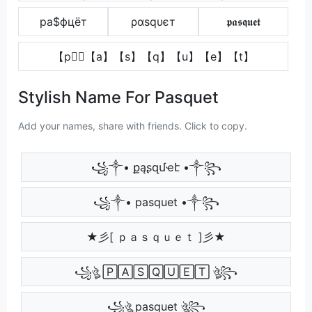
pа$фцёт
ραѕqυєт
𝖕𝖆𝖘𝖖𝖚𝖊𝖙
【p】⃣【a】【s】【q】【u】【e】【t】
Stylish Name For Pasquet
Add your names, share with friends. Click to copy.
꧁༒• քąʂզմҽէ •༒꧂
꧁༒• pasquet •༒꧂
★彡[ ｐａｓｑｕｅｔ ]彡★
꧁ঔৣ 🄿🄰🅂🅀🅄🄴🅃 ঔৣ꧂
꧁ঔৣ pasquet ঔৣ꧂