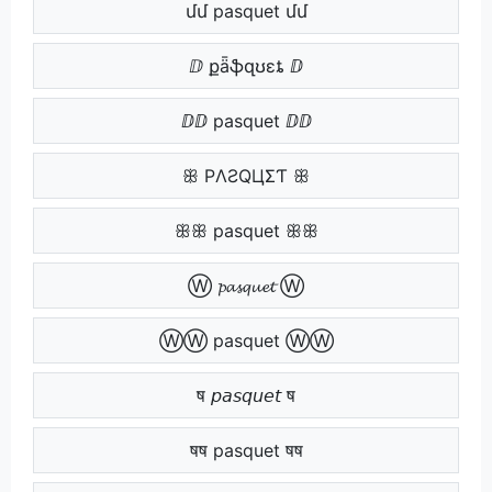
մմ pasquet մմ
ⅅ քǟֆզʊɛȶ ⅅ
ⅅⅅ pasquet ⅅⅅ
ꕥ PΛƧQЦΣƬ ꕥ
ꕥꕥ pasquet ꕥꕥ
Ⓦ 𝓹𝓪𝓼𝓺𝓾𝓮𝓽 Ⓦ
ⓌⓌ pasquet ⓌⓌ
ष 𝘱𝘢𝘴𝘲𝘶𝘦𝘵 ष
षष pasquet षष