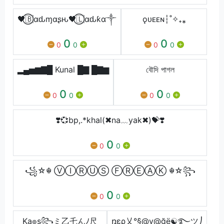
🖤⃝🇧αԃɱαʂԋ🖤⃝🇱αԃƙα༒
ǫᴜᴇᴇɴ┆˚✧₊⁎
0
0
0
0
0
0
▂▄▅▆▇█ Kunal █▇ █▇▆
বৌদি পাগল
0
0
0
0
0
0
❣️💞bp,.*khal(✖na﹏yak✖)💝❣️
0
0
0
꧁☆☬ ⓋⒾⓇⓊⓈ ⒻⓇⒺⒶⓀ ☬☆꧂
0
0
0
Ką๏s꧂ミ乙乇んﾉ尺
ռερ乂°§@v@ğë☯࿐ツ⎠