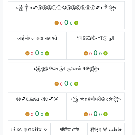
꧁༒•💕ⓗⓔⓐⓡⓣ💞ⓗⓐⓒⓚⓔⓡ💕•༒꧂
0
0
0
आई मोगल सदा सहायते
ꌩꍏꌗꌗꀤꈤꍟ•ꌩ꓄㋡ الو
0
0
0
0
0
0
꧁ঔৣ☬✞செஞ்சிருவேன் ✞☬ঔৣ꧂
0
0
0
😢💕ଅଲିଭା ଦୀପ💕😢
꧁ ☆n☬चौधरी☬k☆꧂
0
0
0
0
0
0
ι ℓιкє ηυтєℓℓα ㇱ
পরিচিত কেউ
种‏Ӄή 𖤍 خاطب