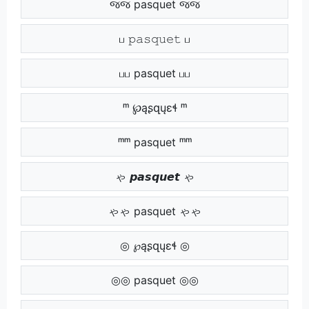
જજ pasquet જજ
ப 𝚙𝚊𝚜𝚚𝚞𝚎𝚝 ப
பப pasquet பப
ᵐ ℘ąʂզųɛɬ ᵐ
ᵐᵐ pasquet ᵐᵐ
ゃ 𝙥𝙖𝙨𝙦𝙪𝙚𝙩 ゃ
ゃゃ pasquet ゃゃ
◎ ℘ąʂզųɛɬ ◎
◎◎ pasquet ◎◎