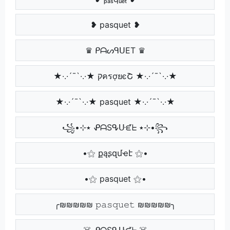
❥ pasquet ❥
♛ ᑭᗩᔕᑫᑌET ♛
★·.·´¯`·.·★ קครợยєՇ ★·.·´¯`·.·★
★·.·´¯`·.·★ pasquet ★·.·´¯`·.·★
꧁•⊹٭ ᕵᗩSᕴᑘᘿᖶ ٭⊹•꧂
•⚝ քąʂզմҽէ ⚝•
•⚝ pasquet ⚝•
╭₪₪₪₪₪ 𝚙𝚊𝚜𝚚𝚞𝚎𝚝 ₪₪₪₪₪╮
☠️ ᕵᗩSᕴᑘᘿᖶ ☠️