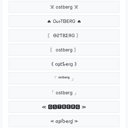
☠️ ostberg ☠️
🔥 OᔕTᗷEᖇG 🔥
〖 ӨƧƬBΣЯG 〗
〖 ostberg 〗
｟ օʂէҍҽɾց ｠
「 ᵒˢᵗᵇᵉʳᵍ 」
「 ostberg 」
≪ 🅾🆂🆃🅱🅴🆁🅶 ≫
⪻ σʂƚႦҽɾɠ ⪼