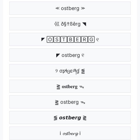
⪻ ostberg ⪼
巛 ð§†ßêrg ◥
◤ 🄾🅂🅃🄱🄴🅁🄶 ୧
◤ ostberg ୧
୨ ơʂɬცɛཞɠ ⪑
⪒ 𝐨𝐬𝐭𝐛𝐞𝐫𝐠 ᯓ
⪒ ostberg ᯓ
⪓ 𝙤𝙨𝙩𝙗𝙚𝙧𝙜 ⪔
ℹ 𝓸𝓼𝓽𝓫𝓮𝓻𝓰 ℹ