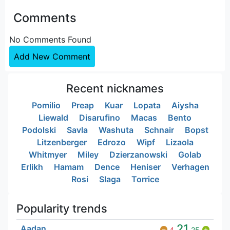
Comments
No Comments Found
Add New Comment
Recent nicknames
Pomilio
Preap
Kuar
Lopata
Aiysha
Liewald
Disarufino
Macas
Bento
Podolski
Savla
Washuta
Schnair
Bopst
Litzenberger
Edrozo
Wipf
Lizaola
Whitmyer
Miley
Dzierzanowski
Golab
Erlikh
Hamam
Dence
Heniser
Verhagen
Rosi
Slaga
Torrice
Popularity trends
21
Aadan
4
25