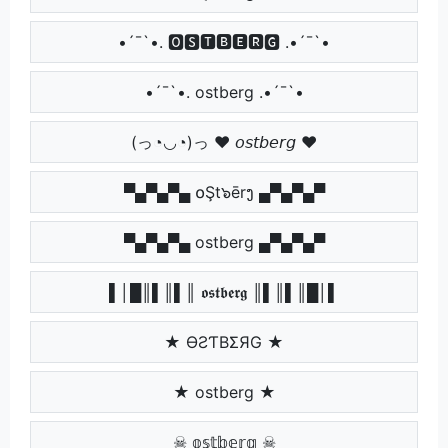
•´¯`•. 🅾🆂🆃🅱🅴🆁🅶 .•´¯`•
•´¯`•. ostberg .•´¯`•
(っ◔◡◔)っ ♥ 𝘰𝘴𝘵𝘣𝘦𝘳𝘨 ♥
▀▄▀▄▀▄ ໐Şt๖ērງ ▄▀▄▀▄▀
▀▄▀▄▀▄ ostberg ▄▀▄▀▄▀
▌│█║▌║▌║ 𝖔𝖘𝖙𝖇𝖊𝖗𝖌 ║▌║▌║█│▌
★ ӨƧƬBΣЯG ★
★ ostberg ★
☠ 𝕠𝕤𝕥𝕓𝕖𝕣𝕘 ☠