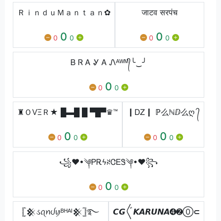
ＲｉｎｄｕＭａｎｔａｎ✿
जाटव सरपंच
0
0
0
0
0
0
Ᏼ Ꮢ Ꭺ Ꮍ Ꭺ Ꮑᴬᵂᴹ᭄╰‿╯
0
0
0
♜ＯѴΞＲ★ █▬█ █ ▀█▀♛™
┃ᎠᏃ┃ ℙ么ℕⅅ么ღ ᭄
0
0
0
0
0
0
꧁❤•༆ᏢᎡϟꋊᏣᎬᏕ༆•❤꧂
0
0
0
𓊈𒆜ડꪖꪀᦔꪗᴮᴴᴬᴵ𒆜𓊉࿐
𝘾𝙂〲𝙆𝘼𝙍𝙐𝙉𝘼➍➋⓪⊂