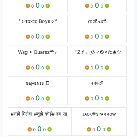
0
0
0
0
0
0
°ㇱᴛᴏxɪᴄ Boysㇱ°
നൻപൻ
0
0
0
0
0
0
Wsg • Quarsz⁴⁵≠
『Ꮓｆ』彡ィᏫ✗ⅈင❀ツ
0
0
0
0
0
0
ɢᴇϻɪɴɪs ♊︎
ঝগড়াটে
0
0
0
0
0
0
#नहीं मिलेगा #तुझे कोई# हम सा,
ᴊᴀᴄᴋ☸sᴘᴀʀʀᴏᴡ
0
0
0
0
0
0