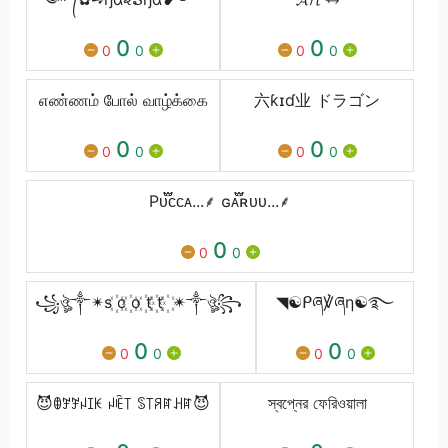
0
0
0
0
0
0
எண்ணம் போல் வாழ்க்கை
六ƙɪɗ业 ドラゴン
0
0
0
0
0
0
Pᴜ֟፝ᴄᴄᴀ...⸙ ɢᴀ֟፝ʀᴜᴜ...⸙
0
0
0
꧁ঔৣ༒✴s ꙰c ꙰o ꙰t ꙰t ꙰ ✴༒ঔৣ꧂
◥☯ᑭཞ℣ཞη☯࿐
0
0
0
0
0
0
😈ꂦꎇꎇꈤꀤꀘ ꈤꍟ꓄ ꌗ꓄ꋪꍏꃅꍏ😈
স্বপ্নের ফেরিওয়ালা