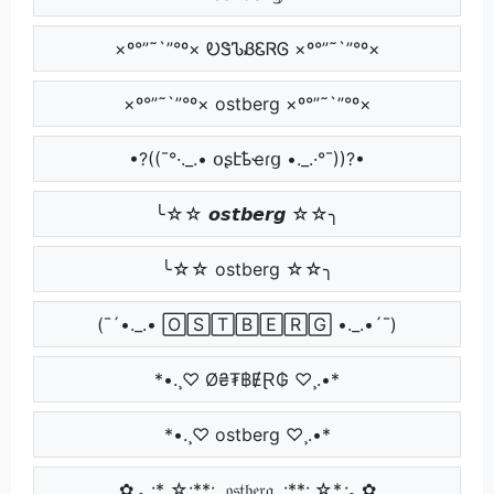
×º°”˜`”°º× ᎧᏕᏖᏰᏋᏒᎶ ×º°”˜`”°º×
×º°”˜`”°º× ostberg ×º°”˜`”°º×
•?((¯°·._.• օʂէҍҽɾց •._.·°¯))?•
╰☆☆ 𝙤𝙨𝙩𝙗𝙚𝙧𝙜 ☆☆╮
╰☆☆ ostberg ☆☆╮
(¯´•._.• 🄾🅂🅃🄱🄴🅁🄶 •._.•´¯)
*•.¸♡ Ø₴₮฿ɆⱤ₲ ♡¸.•*
*•.¸♡ ostberg ♡¸.•*
✿.｡.:* ☆:**:. 𝔬𝔰𝔱𝔟𝔢𝔯𝔤 .:**:.☆*.:｡.✿