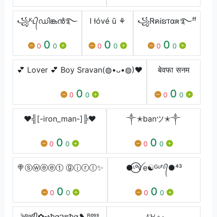
꧁ᴷʟ᭄ഡിങ്കൻ࿐
I łóvé ū ⚘
꧁ᏒคᎥຮᴛαʀ࿐ᶠᶠ
0
0
0
0
0
0
0
0
0
💕 Lover 💕 Boy Sravan(◍•ᴗ•◍)❤
बेवफा सनम
0
0
0
0
0
0
♥╣[-iron_man-]╠♥
༒✭banツ✭༒
0
0
0
0
0
0
🍭ⓢⓦⓔⓔⓣ ⓖⓘⓡⓛ✨
●⃝ᶫᵒꪜe☯ᴳᶹʳᶹ᭄●⁴³
0
0
0
0
0
0
༄ᶦᶰᵈ᭄✿➺ђα૨ຣђα❥ ᴮᵒˢˢ
𝓐𝓗 ↬