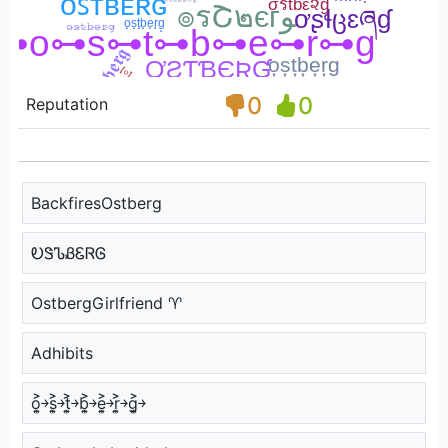
0
0
Reputation
BackfiresOstberg
ᎧᏕᏖᏰᏋᏒᎶ
OstbergGirlfriend ♈
Adhibits
o͎͍͐￫s͎͍͐￫t͎͍͐￫b͎͍͐￫e͎͍͐￫r͎͍͐￫g͎͍͐￫