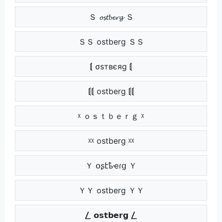
Ｓ 𝓸𝓼𝓽𝓫𝓮𝓻𝓰 Ｓ
ＳＳ ostberg ＳＳ
⟬ σѕтвєяg ⟬
⟬⟬ ostberg ⟬⟬
ᵡ ｏｓｔｂｅｒｇ ᵡ
ᵡᵡ ostberg ᵡᵡ
Ｙ օʂէҍҽɾց Ｙ
ＹＹ ostberg ＹＹ
⎳ 𝗼𝘀𝘁𝗯𝗲𝗿𝗴 ⎳