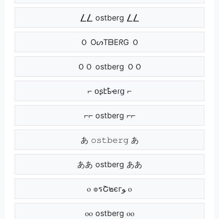
⎳⎳ ostberg ⎳⎳
Ｏ OᔕTᗷEᖇG Ｏ
ＯＯ ostberg ＯＯ
⌐ օʂէҍҽɾց ⌐
⌐⌐ ostberg ⌐⌐
あ 𝚘𝚜𝚝𝚋𝚎𝚛𝚐 あ
ああ ostberg ああ
ⲟ ๏รՇ๒єгﻮ ⲟ
ⲟⲟ ostberg ⲟⲟ