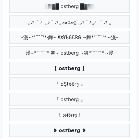
░▒▓█ ostberg █▓▒░
¸¸♬·¯·♩¸¸♪·¯·♫¸¸ ₒₛₜbₑᵣg ¸¸♫·¯·♪¸¸♩·¯·♬¸¸
-漫~*'¨¯¨'*·舞~ ᎧᏕᏖᏰᏋᏒᎶ ~舞*'¨¯¨'*·~漫-
-漫~*'¨¯¨'*·舞~ ostberg ~舞*'¨¯¨'*·~漫-
【 𝗼𝘀𝘁𝗯𝗲𝗿𝗴 】
『 ໐Şt๖ērງ 』
『 ostberg 』
《 𝖔𝖘𝖙𝖇𝖊𝖗𝖌 》
❥ 𝙤𝙨𝙩𝙗𝙚𝙧𝙜 ❥