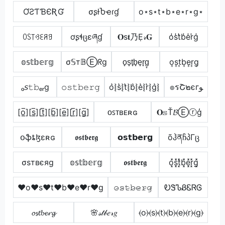
ƠƧƬƁЄƦƓ
σʂƚႦҽɾɠ
o⋆s⋆t⋆b⋆e⋆r⋆g⋆
ꄲꇙ꓄ꃳꏂꋪꍌ
ơʂɬცɛཞɠ
𝐎ѕ𝐭乃Ẹ𝓇𝐆
o̾s̾t̾b̾e̾r̾g̾
𝕠𝕤𝕥𝕓𝕖𝕣𝕘
σ𝕊т𝔹Ⓔᖇg
o̟s̟t̟b̟e̟r̟g̟
o͎s͎t͎b͎e͎r͎g͎
ₒ𝘴𝚝𝚋ₑᵣg
𝚘𝚜𝚝𝚋𝚎𝚛𝚐
o͛⦚s͛⦚t͛⦚b͛⦚e͛⦚r͛⦚g͛⦚
๏รՇ๒єгﻮ
[o̲̅][s̲̅][t̲̅][b̲̅][e̲̅][r̲̅][g̲̅]
ᴏꜱᴛʙᴇʀɢ
𝐎𝕤Ť𝓑Ⓔⓡģ
օֆȶɮɛʀɢ
𝖔𝖘𝖙𝖇𝖊𝖗𝖌
𝗼𝘀𝘁𝗯𝗲𝗿𝗴
õჰནჩპΓც
σѕтвєяg
𝕠𝕤𝕥𝕓𝕖𝕣𝕘
𝖔𝖘𝖙𝖇𝖊𝖗𝖌
o͓̽s͓̽t͓̽b͓̽e͓̽r͓̽g͓̽
♥o♥s♥t♥b♥e♥r♥g
𝚘̷𝚜̷𝚝̷𝚋̷𝚎̷𝚛̷𝚐̷
ᎧᏕᏖᏰᏋᏒᎶ
𝓸𝓼𝓽𝓫𝓮𝓻𝓰
🌸𝓈𝓉𝒷𝑒𝓇𝑔
⦑o⦒⦑s⦒⦑t⦒⦑b⦒⦑e⦒⦑r⦒⦑g⦒