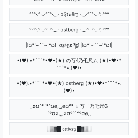
°°°·.°·..·°¯°·._.· ໐Şt๖ērງ ·._.·°¯°·..·°.·°°°
°°°·.°·..·°¯°·._.· ostberg ·._.·°¯°·..·°.·°°°
|!¤*'~``~'*¤!| ơʂɬცɛཞɠ |!¤*'~``~'*¤!|
•(♥).•*´¨`*•♥•(★) の丂ｲ乃乇尺ム (★)•♥•*
´¨`*•.(♥)•
•(♥).•*´¨`*•♥•(★) ostberg (★)•♥•*´¨`*•.
(♥)•
¸,ø¤º°`°º¤ø,¸¸,ø¤º° ㄖ丂ㄒ乃乇尺Ꮆ
°º¤ø,¸¸,ø¤º°`°º¤ø,¸
░▒▓█ 𝔬𝔰𝔱𝔟𝔢𝔯𝔤 █▓▒░