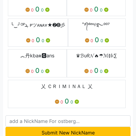
0
0
0
0
0
0
╰‿╯ᴼᴾܔ ᴘツᴀɴᴀʏ★➋➑彡
ͦᵖ᭄ᵈᵉᵛᶧᶴ࿐⁰⁰⁷
0
0
0
0
0
0
︽丹kbaʀ🅶ans
♛ℬυᖇ𝓝🔥☂ℳ࿅𝕜∑
0
0
0
0
0
0
乂 ＣＲＩＭＩＮＡＬ 乂
0
0
0
Submit New NickName