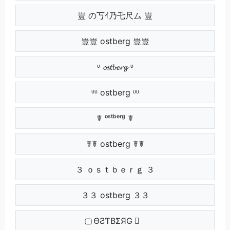
豈 の丂ｲ乃乇尺ム 豈
豈豈 ostberg 豈豈
ᶹ 𝓸𝓼𝓽𝓫𝓮𝓻𝓰 ᶹ
ᶹᶹ ostberg ᶹᶹ
☤ ᵒˢᵗᵇᵉʳᵍ ☤
☤☤ ostberg ☤☤
３ ｏｓｔｂｅｒｇ ３
３３ ostberg ３３
⃢ ӨƧƬBΣЯG ⃢