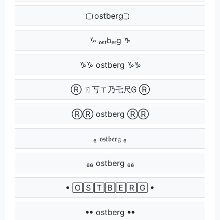
⃢⃢ ostberg ⃢⃢
♑ ₒₛₜbₑᵣg ♑
♑♑ ostberg ♑♑
Ⓡ ㄖ丂ㄒ乃乇尺Ꮆ Ⓡ
ⓇⓇ ostberg ⓇⓇ
₆ 𝔬𝔰𝔱𝔟𝔢𝔯𝔤 ₆
₆₆ ostberg ₆₆
ꔷ 🄾🅂🅃🄱🄴🅁🄶 ꔷ
ꔷꔷ ostberg ꔷꔷ