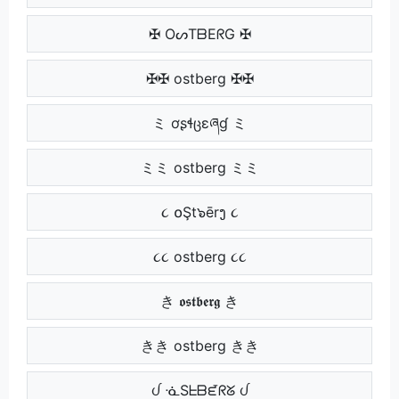
✠ OᔕTᗷEᖇG ✠
✠✠ ostberg ✠✠
ミ ơʂɬცɛཞɠ ミ
ミミ ostberg ミミ
૮ ໐Şt๖ērງ ૮
૮૮ ostberg ૮૮
き 𝖔𝖘𝖙𝖇𝖊𝖗𝖌 き
きき ostberg きき
ᦔ ᓍSᖶᗷᘿᖇᘜ ᦔ