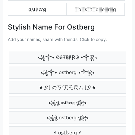
o̷s̷t̷b̷e̷r̷g̷
░o░s░t░b░e░r░g
Stylish Name For Ostberg
Add your names, share with friends. Click to copy.
꧁༒• Ø₴₮฿ɆⱤ₲ •༒꧂
꧁༒• ostberg •༒꧂
★彡[ の丂ｲ乃乇尺ム ]彡★
꧁ঔৣ 𝖔𝖘𝖙𝖇𝖊𝖗𝖌 ঔৣ꧂
꧁ঔৣ ostberg ঔৣ꧂
⚡ օʂէҍҽɾց ⚡