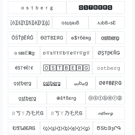
ｏｓｔｂｅｒｇ
🅾🆂🆃🅱🅴🆁🅶
⦏ô⦎⦏ŝ⦎⦏t̂⦎⦏b̂⦎⦏ê⦎⦏r̂⦎⦏ĝ⦎
osʇqǝɹƃ
ʌɹb8ގsƐ
ŐŚŤβĔŔĞ
ӨƧƬBΣЯG
ѳ$тбёяg
o҉s҉t҉b҉e҉r҉g҉
ｏ𝕤𝐭в𝔼𝐑g
o꜉꜍s꜉꜍t꜉꜍b꜉꜍e꜉꜍r꜉꜍g꜉꜍
ØŞŦβ€ŘǤ
ꆂꌚ꓅ꃃꍟ꒓ꁍ
🄾🅂🅃🄱🄴🅁🄶
𝚘𝚜𝚝𝚋𝚎𝚛𝚐
o͙s͙t͙b͙e͙r͙g͙
o̳s̳t̳b̳e̳r̳g̳
ₒₛₜbₑᵣg
Ø₴₮฿ɆⱤ₲
o̺s̺t̺b̺e̺r̺g̺
⊕š†ßεrg
ⓞⓢⓣⓑⓔⓡⓖ
ㄖ丂ㄒ乃乇尺Ꮆ
ㄖ丂ㄒ乃乇尺Ꮆ
𝓸𝓼𝓽𝓫𝓮𝓻𝓰
ᎧᏕᏖᏰᏋᏒᎶ
⧼o̼⧽⧼s̼⧽⧼t̼⧽⧼b̼⧽⧼e̼⧽⧼r̼⧽⧼g̼⧽
ԾՏԵՅȝՐԳ