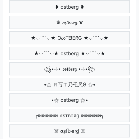
❥ ostberg ❥
♛ 𝓸𝓼𝓽𝓫𝓮𝓻𝓰 ♛
★·.·´¯`·.·★ OᔕTᗷEᖇG ★·.·´¯`·.·★
★·.·´¯`·.·★ ostberg ★·.·´¯`·.·★
꧁•⊹٭ 𝖔𝖘𝖙𝖇𝖊𝖗𝖌 ٭⊹•꧂
•⚝ ㄖ丂ㄒ乃乇尺Ꮆ ⚝•
•⚝ ostberg ⚝•
╭₪₪₪₪₪ σѕтвєяg ₪₪₪₪₪╮
☠️ σʂƚႦҽɾɠ ☠️