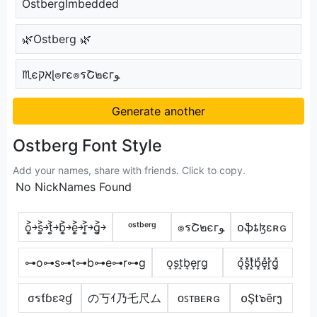
OstbergImbedded
🌿Ostberg 🌿
♏єאקɭ๏гє๏รՇ๒єгﻮ
Generate another
Ostberg Font Style
Add your names, share with friends. Click to copy.
No NickNames Found
o͎͍͐￫s͎͍͐￫t͎͍͐￫b͎͍͐￫e͎͍͐￫r͎͍͐￫g͎͍͐￫
ᵒˢᵗᵇᵉʳᵍ
๏รՇ๒єгﻮ
օֆȶɮɛʀɢ
⊶o⊶s⊶t⊶b⊶e⊶r⊶g
o͎s͎t͎b͎e͎r͎g͎
o͓̽s͓̽t͓̽b͓̽e͓̽r͓̽g͓̽
σรƭɓε૨ɠ
の丂ｲ乃乇尺ム
ᴏꜱᴛʙᴇʀɢ
໐Şt๖ērງ