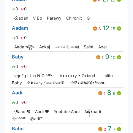
0
0
么adan
V Bㅤb
Parawy
Chironjit
G
12
Aadam
3
15
0
0
Aadam꧂
Ankaj
आतंकवादी कायदे
Saint
Axel
9
Baby
1
10
0
0
νηօ°g I L α N G ᴮᵃᵇʸ
~b•a•b•y • G•i•r•l~
Lalita
Baby
✰❦𝓫𝓪𝓫𝔂 𝓛𝓸𝓿𝓮 𝓟𝓴✰❦
༺°•ℬ₳ℬ¥•°sonu
8
Aadi
1
9
0
0
{¶aadi¶}
Aadi ❤
Youtube Aadi
Aᴋ᭄▪aadi
࿐ᴮᴼˢˢ
@adi™
7
Babe
0
7