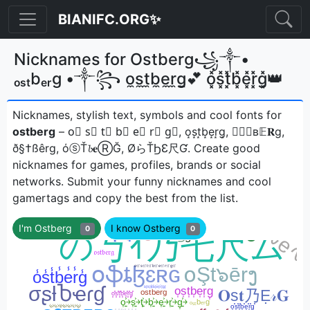
BIANIFC.ORG✨
Nicknames for Ostberg꧁༒•
ₒₛₜbₑᵣg •༒꧂ o̼s̼t̼b̼e̼r̼g̼💕 o͓̽s͓̽t͓̽b͓̽e͓̽r͓̽g͓̽👑
Nicknames, stylish text, symbols and cool fonts for
ostberg
– o⃣ s⃣ t⃣ b⃣ e⃣ r⃣ g⃣, o͙s͙t͙b͙e͙r͙g͙, ｏ𝕤𝐭в𝔼𝐑g,
ð§†ßêrg, όⓢŤ𝓫𝐞ⓇĞ, ØらŤϦƐ尺Ɠㅤ. Create good
nicknames for games, profiles, brands or social
networks. Submit your funny nicknames and cool
gamertags and copy the best from the list.
I'm Ostberg
I know Ostberg
0
0