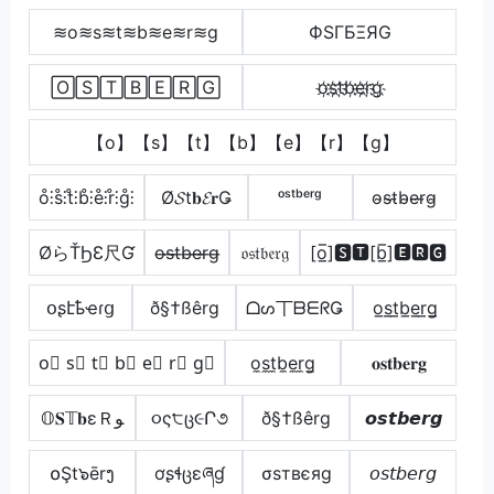
≋o≋s≋t≋b≋e≋r≋g
ФSΓБΞЯG
🄾🅂🅃🄱🄴🅁🄶
o҉s҉t҉b҉e҉r҉g҉
【o】【s】【t】【b】【e】【r】【g】
o̊⫶s̊⫶t̊⫶b̊⫶e̊⫶r̊⫶g̊⫶
Ø𝓢t𝐛𝓔𝐫Ǥ
ᵒˢᵗᵇᵉʳᵍ
o̴s̴t̴b̴e̴r̴g̴
ØらŤϦƐ尺Ɠ
o̶s̶t̶b̶e̶r̶g̶
𝔬𝔰𝔱𝔟𝔢𝔯𝔤
[o̲̅]🆂🆃[b̲̅]🅴🆁🅶
օʂէҍҽɾց
ð§†ßêrg
ᗝᔕ丅ᗷᗴᖇǤ
o̲s̲t̲b̲e̲r̲g̲
o⃣ s⃣ t⃣ b⃣ e⃣ r⃣ g⃣
o̼s̼t̼b̼e̼r̼g̼
𝐨𝐬𝐭𝐛𝐞𝐫𝐠
𝕆𝐒𝕋𝐛εＲﻮ
૦ς੮ც૯Ր૭
ð§†ßêrg
𝙤𝙨𝙩𝙗𝙚𝙧𝙜
໐Şt๖ērງ
ơʂɬცɛཞɠ
σѕтвєяg
𝘰𝘴𝘵𝘣𝘦𝘳𝘨