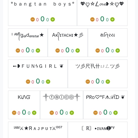
°ｂａｎｇｔａｎ ｂｏｙｓ°
💖ꨄ︎☆⎳𝓸𝓿𝓮❥☆ꨄ︎💖
0
0
0
0
0
0
ᴵ ᴬᴹ᭄gₒₗdₑₙₛₜₐᵣ★
Aк᭄ɪᴛᴀᴄʜɪ★彡
ક્ષત્રિય
0
0
0
0
0
0
0
0
0
➻❥ＦＵＮㅤϟㅤＧＩＲＬ ❦ㅤ
ツ彡尺卂卄ㄩㄥツ彡
0
0
0
0
0
0
ᏦᎥᏁᏳ
༒ⓕⓐⓛⓒⓞ༒
ᑭᖇo♡℉ᗑℛÏᗪ ❦
0
0
0
0
0
0
0
0
0
ᴵᴬᴹ⚔★Ꮢ ᴀ ᴊ ᴘ ᴜ ᴛ⚔⁰⁰⁷
〘ℝ〙•ɪᴠᴀɴ➊ᴾʸ