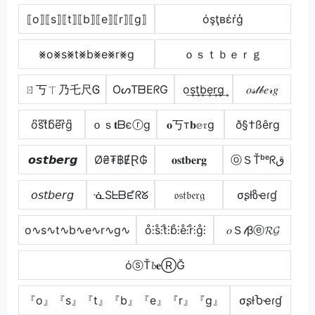
⟦o⟧⟦s⟧⟦t⟧⟦b⟧⟦e⟧⟦r⟧⟦g⟧
όşţвέŕģ
⨳o⨳s⨳t⨳b⨳e⨳r⨳g
ｏｓｔｂｅｒｇ
ㄖ丂ㄒ乃乇尺Ꮆ
OᔕTᗷEᖇG
o͢s͢t͢b͢e͢r͢g͢
𝑜𝓈𝓉𝒷𝑒𝓇𝑔
o͆s͆t͆b͆e͆r͆g͆
ｏｓ𝐭ᗷєⓡg
𝐨丂т𝐛𝕖𝔯g
ð§†ßêrg
𝙤𝙨𝙩𝙗𝙚𝙧𝙜
Ø₴₮฿ɆⱤ₲
𝐨𝐬𝐭𝐛𝐞𝐫𝐠
ⓞＳŤᵇᵉᖇق
𝘰𝘴𝘵𝘣𝘦𝘳𝘨
ᓍSᖶᗷᘿᖇᘜ
𝔬𝔰𝔱𝔟𝔢𝔯𝔤
σʂƚზҽɾɠ
o∿s∿t∿b∿e∿r∿g∿
o̊⫶s̊⫶t̊⫶b̊⫶e̊⫶r̊⫶g̊⫶
𝑜Ｓ𝓉βⓔ𝓡𝓖
όⓢŤ𝓫𝐞ⓇĞ
『o』『s』『t』『b』『e』『r』『g』
σʂƚႦҽɾɠ