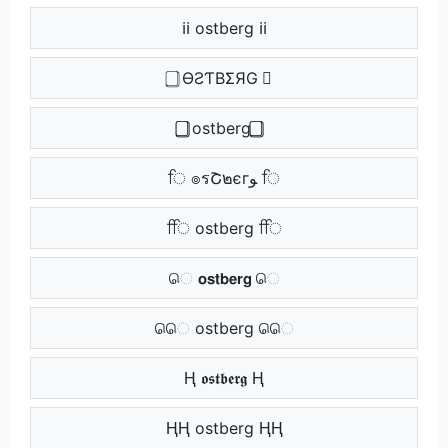
ℹℹ ostberg ℹℹ
⃣ ӨƧƬBΣЯG ⃣
⃣⃣ ostberg ⃣⃣
ਿ ๏รՇ๒єгﻮ ਿ
ਿਿ ostberg ਿਿ
ெ 𝗼𝘀𝘁𝗯𝗲𝗿𝗴 ெ
ெெ ostberg ெெ
Ⱨ 𝖔𝖘𝖙𝖇𝖊𝖗𝖌 Ⱨ
ⱧⱧ ostberg ⱧⱧ