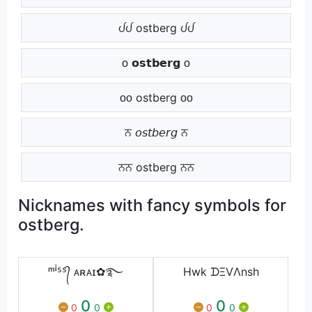
ᦔᦔ ostberg ᦔᦔ
ᴏ 𝗼𝘀𝘁𝗯𝗲𝗿𝗴 ᴏ
ᴏᴏ ostberg ᴏᴏ
ਨ 𝘰𝘴𝘵𝘣𝘦𝘳𝘨 ਨ
ਨਨ ostberg ਨਨ
Nicknames with fancy symbols for
ostberg.
ᵐꜞᔆᔆ᭄ ᴀʀᴀɪ✿࿐
Hwk ᗪΞѴΛnsh
0
0
0
0
0
0