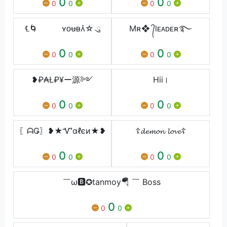
0
0
0
0
0
0
℄🌀 ʏᴏʉᴃʌ͛☆ ུ
Mʀ❖ ᭄lᴇᴀᴅᴇʀ࿐⁩
0
0
0
0
0
0
❥₽₳Ł₽¥ー源༻
Hii।
0
0
0
0
0
0
〖ᗩǤ〗❥★Ꮙαℓєи★❥
☦︎︎𝓭𝓮𝓶𝓸𝓷 𝓵𝓸𝓿𝓮☦︎︎
0
0
0
0
0
0
￣ω🅱✪tanmoy🪂 ￣ Boss
0
0
0