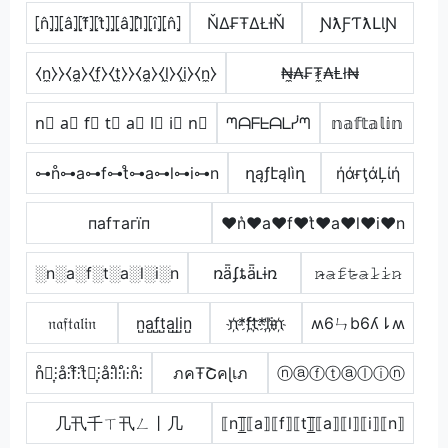
⦏n̂⦎⦎⦏â⦎⦏f̂⦎⦏t̂⦎⦎⦏â⦎⦏l̂⦎⦏î⦎⦏n̂⦎
ŇΔ₣ŦΔŁƗŇ
ƝƛƑƬƛԼƖƝ
⧼n̼⧽⧽⧼a̼⧽⧼f̼⧽⧼t̼⧽⧽⧼a̼⧽⧼l̼⧽⧼i̼⧽⧼n̼⧽
₦̼₳₣₮̼₳Ⱡł₦
n⃣ a⃣ f⃣ t⃣ a⃣ l⃣ i⃣ n⃣
ᘉᗩᖴᖶᗩᒪᓰᘉ
𝕟𝕒𝕗𝕥𝕒𝕝𝕚𝕟
⊶n̊⊶a⊶f⊶t̊⊶a⊶l⊶i⊶n
ղąƒէąӀìղ
ήάғţάĻίή
паfтагїп
♥n͛♥a♥f♥t͛♥a♥l♥i♥n
░n░a░f░t░a░l░i░n
ռǟʄȶǟʟɨռ
𝚗̷̴𝚊̷𝚏̷𝚝̷̴𝚊̷𝚕̷𝚒̷𝚗̷
𝔫𝔞𝔣𝔱𝔞𝔩𝔦𝔫
n̺a̺f̺t̺a̺l̺i̺n̺
n҉*f҉t҉*l҉i҉n҉
ʍ6ㄣb6ʎ⇂ʍ
n̊⫶͎⫶å⫶f̊⫶t̊⫶͎⫶å⫶l̊⫶i̊⫶n̊⫶
ภคŦՇคɭเภ
ⓝⓐⓕⓣⓐⓛⓘⓝ
几卂千ㄒ卂ㄥ丨几
⟦n⟧̲̅⟦a⟧⟦f⟧⟦t⟧̲̅⟦a⟧⟦l⟧⟦i⟧⟦n⟧