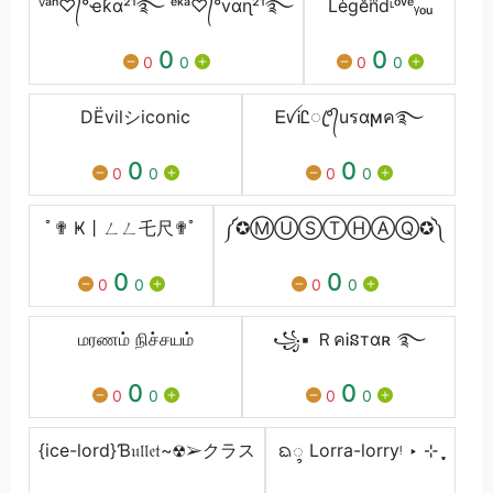
ⱽᵃⁿ♡᭄°ҽƙα²¹࿐ ᵉᵏᵃ♡᭄°vαɳ²¹࿐
Leͥgeͣnͫdᶫᵒᵛᵉᵧₒᵤ
0
0
0
0
0
0
DËvilシiconic
ᎬꪜᎥᏝꦿ°᭄uรαϻค࿐
0
0
0
0
0
0
ﾟ✟ Ҝ丨ㄥㄥ乇尺✟ﾟ
༼✪ⓂⓊⓈⓉⒽⒶⓆ✪༽
0
0
0
0
0
0
மரணம் நிச்சயம்
꧁▪ ＲคᎥនтαʀ ࿐ㅤㅤ
0
0
0
0
0
0
{ice-lord}Ɓ𝔲𝔩𝔩𝔢𝔱~☢︎➢クラス
ᨳ᭬ Lorra-lorryᵎ ‣ ⊹ ִִֶֶָָ