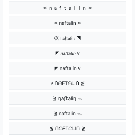
⪻ ｎａｆｔａｌｉｎ ⪼
⪻ naftalin ⪼
巛 𝔫𝔞𝔣𝔱𝔞𝔩𝔦𝔫 ◥
◤ 𝘯𝘢𝘧𝘵𝘢𝘭𝘪𝘯 ୧
◤ naftalin ୧
୨ ᑎᗩᖴTᗩᒪIᑎ ⪑
⪒ ղąƒէąӀìղ ᯓ
⪒ naftalin ᯓ
⪓ ᑎᗩᖴTᗩᒪIᑎ ⪔