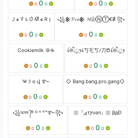
0
0
0
0
0
0
J 𝖆 Yͥ 𝔨 Uͣ Mͫ 𝖆 R ⦆
꧁𒆜𝓟𝓻𝓸𒆜 𝓗ⓤⓃⓉ€℟ ꧂
0
0
0
0
0
0
Cookiemilk 🍪☕
ꪶ࿋྄ིᤢꫂﾑ丂乇丂ﾉ刀Ծꪶ࿋྄ིᤢꫂ
0
0
0
0
0
0
༄ ℑ օ վ ࿐
◇ Bang.bang.pro.gang◇
0
0
0
0
0
0
꧁অসম ᭄ᴮ ᴼ ˢ ˢ™࿐꧂
㊣『ىτץνәл』㊣ βдÐ
0
0
0
0
0
0