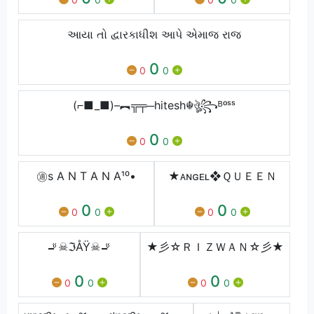
આયા તો દ્વારકાધીશ આપે એમાજ રાજ
0
0
0
(⌐■_■)–︻╦╤─hitesh☬ঔৣ꧂ᴮᵒˢˢ
0
0
0
㊜s A N T A N A¹⁰•
★ᴀɴɢᴇʟ❖ＱＵＥＥＮ
0
0
0
0
0
0
🚬☠ℑÅŸ☠🚬
★彡☆ＲＩＺＷＡＮ☆彡★
0
0
0
0
0
0