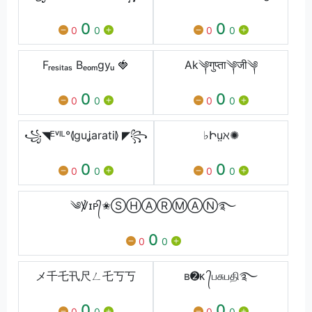
0
0
0
0
0
0
Fᵣₑₛᵢₜₐₛ Bₑₒₘgyᵤ 🍓
Ak༆गुप्ता༆जी༆
0
0
0
0
0
0
꧁◥ᴱᵛᴵᴸ°⦉guʝarati⦊ ◤꧂
♭Իṳℵ✺
0
0
0
0
0
0
༄℣ɪᴘ᭄✬ⓈⒽⒶⓇⓂⒶⓃ࿐
0
0
0
メ千乇卂尺ㄥ乇丂丂
ʙ➋ᴋ ᭄பசுபதி࿐
0
0
0
0
0
0