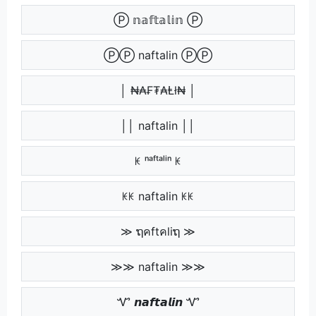
Ⓟ 𝕟𝕒𝕗𝕥𝕒𝕝𝕚𝕟 Ⓟ
ⓅⓅ naftalin ⓅⓅ
│ ₦₳₣₮₳Ⱡł₦ │
││ naftalin ││
ꀘ ⁿᵃᶠᵗᵃˡⁱⁿ ꀘ
ꀘꀘ naftalin ꀘꀘ
≫ ຖคftคliຖ ≫
≫≫ naftalin ≫≫
Ꮙ 𝙣𝙖𝙛𝙩𝙖𝙡𝙞𝙣 Ꮙ