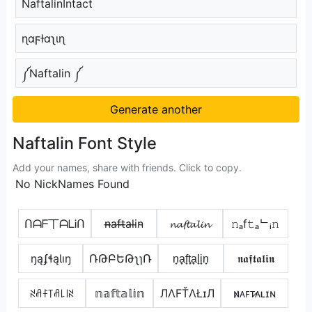
NaftalinIntact
ɳαϝƚαʅιɳ
༼Naftalin ༼
Generate another
Naftalin Font Style
Add your names, share with friends. Click to copy.
No NickNames Found
ᑎᗩᖴ丅ᗩᒪᎥᑎ
n̴̶a̴f̴t̴̶a̴l̴i̴n̴
𝓷𝓪𝓯𝓽𝓪𝓵𝓲𝓷
𝚗ₐf𝚝ₐᄂᵢ𝚗
ŋąʄɬąƖıŋ
ՌԹԲԵԹʅɿՌ
n̟a̟f̟t̟a̟l̟i̟n̟
𝖓𝖆𝖋𝖙𝖆𝖑𝖎𝖓
ꋊꋬꊰ꓄ꋬ꒒꒐ꋊ
𝕟𝕒𝕗𝕥𝕒𝕝𝕚𝕟
ЛΛFŤΛŁɪЛ
ɴ̷ᴀꜰᴛ̷ᴀʟɪɴ