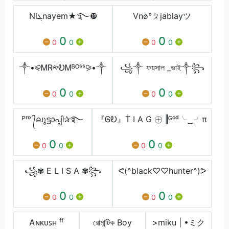
Nlܔnayem★࿐❿
Vnø°ㄆjablayツ
0
0
0
0
0
0
༒•⪨ᎷᏒ༱ᎧᎷᴮᴼˢˢ⪩•༒
꧁༒ ফয়সাল _ভাই༒꧂
0
0
0
0
0
0
ᴾʳᵒ ᭄ലുട്ടാപ്പി✰࿐
『ᎶᎧ』Ṫ I A G ㊉ ‖ᴳᵒᵈ╰‿╯π
0
0
0
0
0
0
꧁✾ E L I S A ✾꧂
ᕙ(^black♡♡hunter^)ᕗ
0
0
0
0
0
0
Ꭺɴᴋᴜꜱʜ ㅤᶠᶠ
রোমান্টিক Boy
>miku | •ミク