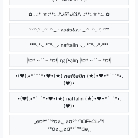
✿.｡.:* ☆:**:. ᏁᏗᎦᏖᏗᏝᎥᏁ .:**:.☆*.:｡.✿
°°°·.°·..·°¯°·._.· 𝓷𝓪𝓯𝓽𝓪𝓵𝓲𝓷 ·._.·°¯°·..·°.·°°°
°°°·.°·..·°¯°·._.· naftalin ·._.·°¯°·..·°.·°°°
|!¤*'~``~'*¤!| ŋąʄɬąƖıŋ |!¤*'~``~'*¤!|
•(♥).•*´¨`*•♥•(★) 𝙣𝙖𝙛𝙩𝙖𝙡𝙞𝙣 (★)•♥•*´¨`*•.
(♥)•
•(♥).•*´¨`*•♥•(★) naftalin (★)•♥•*´¨`*•.
(♥)•
¸,ø¤º°`°º¤ø,¸¸,ø¤º° ᘉᗩᖴᖶᗩᒪᓰᘉ
°º¤ø,¸¸,ø¤º°`°º¤ø,¸