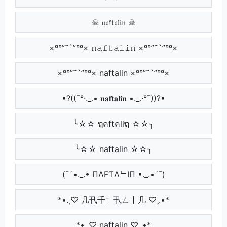
☠ 𝔫𝔞𝔣𝔱𝔞𝔩𝔦𝔫 ☠
×º°”˜`”°º× 𝚗𝚊𝚏𝚝𝚊𝚕𝚒𝚗 ×º°”˜`”°º×
×º°”˜`”°º× naftalin ×º°”˜`”°º×
•?((¯°·._.• 𝐧𝐚𝐟𝐭𝐚𝐥𝐢𝐧 •._.·°¯))?•
╰☆☆ ຖคftคliຖ ☆☆╮
╰☆☆ naftalin ☆☆╮
(¯´•._.• ПΛFƬΛᄂIП •._.•´¯)
*•.¸♡ 几卂千ㄒ卂ㄥ丨几 ♡¸.•*
*•.¸♡ naftalin ♡¸.•*