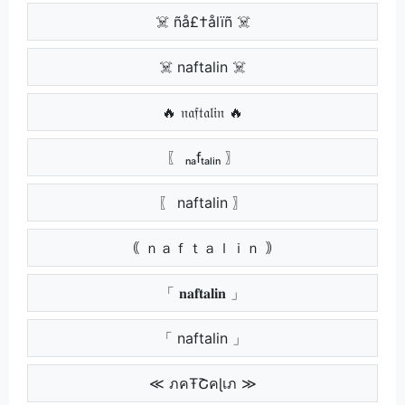
☠️ ñå£†ålïñ ☠️
☠️ naftalin ☠️
🔥 𝔫𝔞𝔣𝔱𝔞𝔩𝔦𝔫 🔥
〖 ₙₐfₜₐₗᵢₙ 〗
〖 naftalin 〗
｟ ｎａｆｔａｌｉｎ ｠
「 𝐧𝐚𝐟𝐭𝐚𝐥𝐢𝐧 」
「 naftalin 」
≪ ภคŦՇคɭเภ ≫