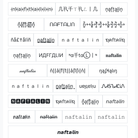
⦑n⦒̂⦑a⦒⦑f⦒⦑t⦒̂⦑a⦒⦑l⦒⦑i⦒⦑n⦒
几卂千ㄒ卂ㄥ丨几
n͎a͎f͎t͎a͎l͎i͎n͎
n͓̽a͓̽f͓̽t͓̽a͓̽l͓̽i͓̽n͓̽
ᑎᗩᖴTᗩᒪIᑎ
n͎͍͐￫￫a͎͍͐￫f͎͍͐￫t͎͍͐￫￫a͎͍͐￫l͎͍͐￫i͎͍͐￫n͎͍͐￫
ñå£†ålïñ
n̳̲a̳f̳t̳̲a̳l̳i̳n̳
ｎａｆｔａｌｉｎ
ຖคftคliຖ
n͙a͙f͙t͙a͙l͙i͙n͙
ИДFΓДLIИ
ᶰα千tαⓁ丨ᶰ
𝐧𝐚𝐟𝐭𝐚𝐥𝐢𝐧
𝓃𝒶𝒻𝓉𝒶𝓁𝒾𝓃
n͛⦚⦚a͛⦚f͛⦚t͛⦚⦚a͛⦚l͛⦚i͛⦚n͛⦚
ŋąʄɬąƖıŋ
ｎａｆｔａｌｉｎ
n̳͢a͢f͢t̳͢a͢l͢i͢n͢
uɐɟʇɐlᴉu
ᏁᏗᎦᏖᏗᏝᎥᏁ
🅽🅰🅵🆃🅰🅻🅸🅽
ຖคftคliຖ
n͎͓̽a͎f͎t͎͓̽a͎l͎i͎n͎
𝘯𝘢𝘧𝘵𝘢𝘭𝘪𝘯
n̷a̷f̷t̷a̷l̷i̷n̷
n̶a̶f̶t̶a̶l̶i̶n̶
𝚗𝚊𝚏𝚝𝚊𝚕𝚒𝚗
𝚗𝚊𝚏𝚝𝚊𝚕𝚒𝚗
𝙣𝙖𝙛𝙩𝙖𝙡𝙞𝙣