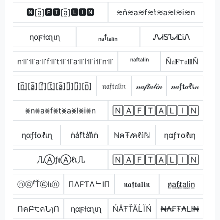
🅽[a̲̅]🅵🆃[a̲̅]🅻🅸🅽
≋n͛≋a≋f≋t͛≋a≋l≋i≋n
ɳαϝƚαʅιɳ
ₙₐfₜₐₗᵢₙ
ᏁᏗᎦᏖᏗᏝᎥᏁ
n꜉꜍꜉꜍a꜉꜍f꜉꜍t꜉꜍꜉꜍a꜉꜍l꜉꜍i꜉꜍n꜉꜍
ⁿᵃᶠᵗᵃˡⁱⁿ
Ň𝔞𝐅т𝔞𝐥𝐈Ň
[n̲̅]̼[a̲̅][f̲̅][t̲̅]̼[a̲̅][l̲̅][i̲̅][n̲̅]
𝔫𝔞𝔣𝔱𝔞𝔩𝔦𝔫
𝓃𝒶𝒻𝓉𝒶𝓁𝒾𝓃
𝓃𝒶ƒ𝐭𝒶ℓเ𝓃
⨳n⨳a⨳f⨳t⨳a⨳l⨳i⨳n
🄽🄰🄵🅃🄰🄻🄸🄽
ɳαƒƭαℓเɳ
n̾a̾f̾t̾a̾l̾i̾n̾
ℕคŦ𝓉คℓ𝕚ℕ
ηαƒтαℓιη
几Ⓐƒ𝐭Ⓐℓเ几
🄽🄰🄵🅃🄰🄻🄸🄽
ⓝⓐᶠŤⓐlιⓝ
ПΛFƬΛᄂIП
𝖓𝖆𝖋𝖙𝖆𝖑𝖎𝖓
n̷̲a̲f̲t̷̲a̲l̲i̲n̲
ՈคԲ੮คՆɿՈ
ɳαϝƚαʅιɳ
ŃĂŦŤĂĹĨŃ
₦₳₣₮₳Ⱡł₦