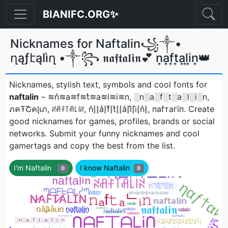
BIANIFC.ORG✨
Nicknames for Naftalin꧁༒•
ղąƒէąӀìղ •༒꧂ 𝖓𝖆𝖋𝖙𝖆𝖑𝖎𝖓💕 n͎a͎f͎t͎a͎l͎i͎n͎👑
Nicknames, stylish text, symbols and cool fonts for
naftalin
– ≋n͛≋a≋f≋t͛≋a≋l≋i≋n, ░n░a░f░t░a░l░i░n,
ภคŦՇคɭเภ, ꋊꋬꊰ꓄ꋬ꒒꒐ꋊ, n͛⦚⦚a͛⦚f͛⦚t͛⦚⦚a͛⦚l͛⦚i͛⦚n͛⦚, паfтагїпㅤ. Create
good nicknames for games, profiles, brands or social
networks. Submit your funny nicknames and cool
gamertags and copy the best from the list.
I'm Naftalin
I know Naftalin
0
0