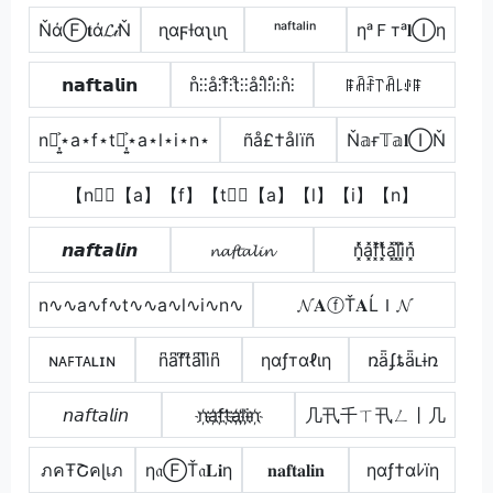
ŇάⒻ𝐭ά𝓛𝒾Ň
ɳαϝƚαʅιɳ
ⁿᵃᶠᵗᵃˡⁱⁿ
ηᵃＦтᵃ𝐥Ⓘη
𝗻𝗮𝗳𝘁𝗮𝗹𝗶𝗻
n̊⫶⫶å⫶f̊⫶t̊⫶⫶å⫶l̊⫶i̊⫶n̊⫶
ꁹꋫꄘ꓅ꋫ꒒ꂑꁹ
n⋆͎͍͐⋆a⋆f⋆t⋆͎͍͐⋆a⋆l⋆i⋆n⋆
ñå£†ålïñ
Ň𝕒ғ𝕋𝕒𝐥ⒾŇ
【n】⃣【a】【f】【t】⃣【a】【l】【i】【n】
𝙣𝙖𝙛𝙩𝙖𝙡𝙞𝙣
𝓷𝓪𝓯𝓽𝓪𝓵𝓲𝓷
n͓̽̾a͓̽f͓̽t͓̽̾a͓̽l͓̽i͓̽n͓̽
n∿∿a∿f∿t∿∿a∿l∿i∿n∿
𝓝𝐀ⓕŤ𝐀ĹＩ𝓝
ɴᴀꜰᴛᴀʟɪɴ
n͆a͆f͆t͆a͆l͆i͆n͆
ηαƒтαℓιη
ռǟʄȶǟʟɨռ
𝘯𝘢𝘧𝘵𝘢𝘭𝘪𝘯
n҉a҉f҉t҉a҉l҉i҉n҉
几卂千ㄒ卂ㄥ丨几
ภคŦՇคɭเภ
η𝔞ⒻŤ𝔞𝐋𝐢η
𝐧𝐚𝐟𝐭𝐚𝐥𝐢𝐧
ηαƒ†αﾚïη