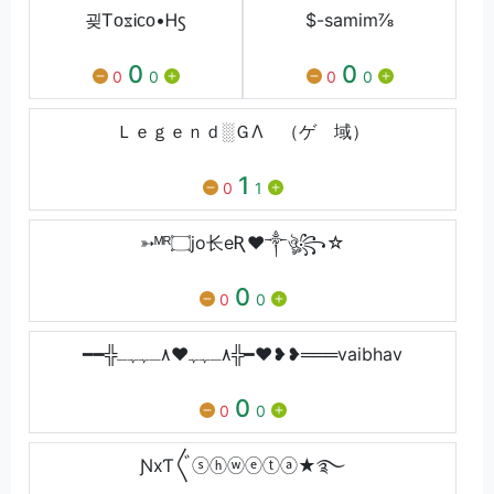
굊ᎢᴏᳵᎥᴄᴏ•Ꮋꚃ
$-samim⅞
0
0
0
0
0
0
Ｌｅｇｅｎｄ░ＧΛ （ゲゕ域）
1
0
1
➳ᴹᴿ۝jo长eƦ❤️༒ঔৣ꧂☆
0
0
0
━━╬٨ـﮩﮩ❤٨ـﮩﮩـ╬━❤️❥❥═══vaibhav
0
0
0
ƝxƬ〲ⓢⓗⓦⓔⓣⓐ★࿐