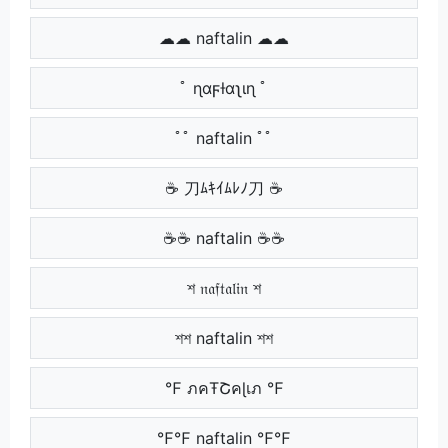
☁☁ naftalin ☁☁
ﾟ ɳαϝƚαʅιɳ ﾟ
ﾟﾟ naftalin ﾟﾟ
☕ 刀ﾑｷｲﾑﾚﾉ刀 ☕
☕☕ naftalin ☕☕
শ 𝔫𝔞𝔣𝔱𝔞𝔩𝔦𝔫 শ
শশ naftalin শশ
℉ ภคŦՇคɭเภ ℉
℉℉ naftalin ℉℉