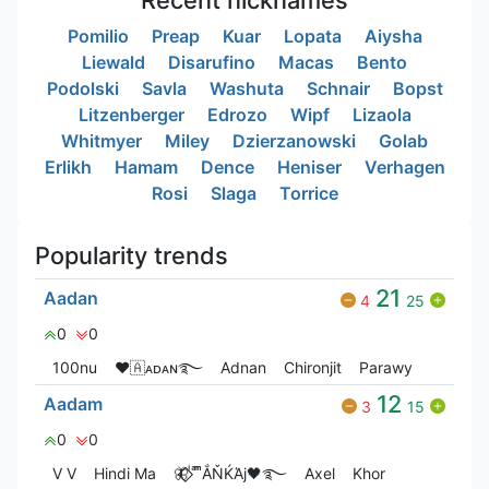
Pomilio
Preap
Kuar
Lopata
Aiysha
Liewald
Disarufino
Macas
Bento
Podolski
Savla
Washuta
Schnair
Bopst
Litzenberger
Edrozo
Wipf
Lizaola
Whitmyer
Miley
Dzierzanowski
Golab
Erlikh
Hamam
Dence
Heniser
Verhagen
Rosi
Slaga
Torrice
Popularity trends
21
Aadan
4
25
0
0
100nu
❤🇦ᴀᴅᴀɴ࿐
Adnan
Chironjit
Parawy
12
Aadam
3
15
0
0
V V
Hindi Ma
🦋⃟‌⃟ ͥ ͣ ͫͫẮŇЌΆj🖤࿐
Axel
Khor