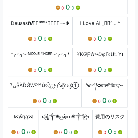
0
0
0
Deusas𝙝𝙞𝙩⃟⁹⁹⁹⁺𝑯𝒀𝑷𝑬⸸~❥
I Love All_🏳️‍🌈^﹏^
0
0
0
0
0
0
*╭∩╮︶ᴹᴵᴰᴰᴸᴱ ᶠᴵᴺᴳᴱᴿ︶╭∩╮*
⁣𓆩ҠƓƑ☆འටφįҠԱꝈ Yt
0
0
0
0
0
0
ⷨˢ₁₃ṦẰĎǾẄᴳᵒᵈꪶ࿋྄ིᤢꫂ༼๖ۣۣۜm๖ۣۣۜs➀
༄ᶦᶰᵈ᭄✿वाल्मीकि࿐
0
0
0
0
0
0
⋉Ⱥղą⋊
꧁༒☬சூர்யா☬༒꧂
費用のリスク
0
0
0
0
0
0
0
0
0