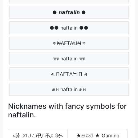
● 𝙣𝙖𝙛𝙩𝙖𝙡𝙞𝙣 ●
●● naftalin ●●
ক ₦₳₣₮₳Ⱡł₦ ক
কক naftalin কক
મ ПΛFƬΛᄂIП મ
મમ naftalin મમ
Nicknames with fancy symbols for
naftalin.
꧁☽︎ﾌᑌㄥi卂ᑎ卂☾︎꧂
★ಅಸುರ ★ Gaming