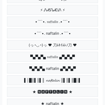
⚡ ᏁᏗᎦᏖᏗᏝᎥᏁ ⚡
•´¯`•. 𝔫𝔞𝔣𝔱𝔞𝔩𝔦𝔫 .•´¯`•
•´¯`•. naftalin .•´¯`•
(っ◔◡◔)っ ♥ 刀ﾑｷｲﾑﾚﾉ刀 ♥
▀▄▀▄▀▄ 𝔫𝔞𝔣𝔱𝔞𝔩𝔦𝔫 ▄▀▄▀▄▀
▀▄▀▄▀▄ naftalin ▄▀▄▀▄▀
▌│█║▌║▌║ 𝓷𝓪𝓯𝓽𝓪𝓵𝓲𝓷 ║▌║▌║█│▌
★ 🅽🅰🅵🆃🅰🅻🅸🅽 ★
★ naftalin ★