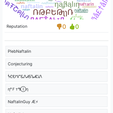
0
0
Reputation
PlebNaftalin
Conjecturing
ᖭᏝᎧᏉᏋᏁᏗᎦᏖᏗᏝᎥᏁ
ηᵃＦтᵃ𝐥Ⓘη
NaftalinGuy Æ⚡