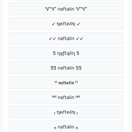
ᏉᏉ naftalin ᏉᏉ
➶ ຖคftคliຖ ➶
➶➶ naftalin ➶➶
Ꮥ ղąƒէąӀìղ Ꮥ
ᏕᏕ naftalin ᏕᏕ
ᴴ 𝖓𝖆𝖋𝖙𝖆𝖑𝖎𝖓 ᴴ
ᴴᴴ naftalin ᴴᴴ
ₜ ຖคftคliຖ ₜ
ₜₜ naftalin ₜₜ