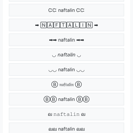
ᏨᏨ naftalin ᏨᏨ
➡ 🄽🄰🄵🅃🄰🄻🄸🄽 ➡
➡➡ naftalin ➡➡
◡ 𝘯𝘢𝘧𝘵𝘢𝘭𝘪𝘯 ◡
◡◡ naftalin ◡◡
Ⓑ 𝔫𝔞𝔣𝔱𝔞𝔩𝔦𝔫 Ⓑ
ⒷⒷ naftalin ⒷⒷ
ല 𝚗𝚊𝚏𝚝𝚊𝚕𝚒𝚗 ല
ലല naftalin ലല