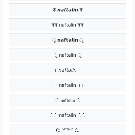
ड 𝙣𝙖𝙛𝙩𝙖𝙡𝙞𝙣 ड
डड naftalin डड
ू 𝗻𝗮𝗳𝘁𝗮𝗹𝗶𝗻 ू
ूू naftalin ूू
। 𝘯𝘢𝘧𝘵𝘢𝘭𝘪𝘯 ।
।। naftalin ।।
் 𝔫𝔞𝔣𝔱𝔞𝔩𝔦𝔫 ்
்் naftalin ்்
Ꮸ ⁿᵃᶠᵗᵃˡⁱⁿ Ꮸ