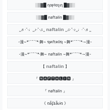
░▒▓█ ɳαϝƚαʅιɳ █▓▒░
░▒▓█ naftalin █▓▒░
¸¸♬·¯·♩¸¸♪·¯·♫¸¸ 𝕟𝕒𝕗𝕥𝕒𝕝𝕚𝕟 ¸¸♫·¯·♪¸¸♩·¯·♬¸¸
-漫~*'¨¯¨'*·舞~ ຖคftคliຖ ~舞*'¨¯¨'*·~漫-
-漫~*'¨¯¨'*·舞~ naftalin ~舞*'¨¯¨'*·~漫-
【 𝕟𝕒𝕗𝕥𝕒𝕝𝕚𝕟 】
『 🅽🅰🅵🆃🅰🅻🅸🅽 』
『 naftalin 』
《 ռǟʄȶǟʟɨռ 》