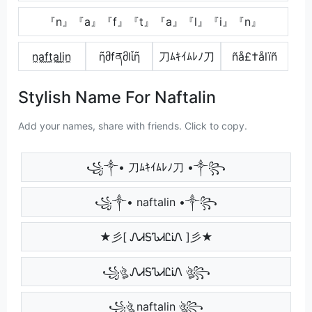
『n』『a』『f』『t』『a』『l』『i』『n』
n̼a̼f̼t̼a̼l̼i̼n̼
ῆმfནმlἶῆ
刀ﾑｷｲﾑﾚﾉ刀
ñå£†ålïñ
Stylish Name For Naftalin
Add your names, share with friends. Click to copy.
꧁༒• 刀ﾑｷｲﾑﾚﾉ刀 •༒꧂
꧁༒• naftalin •༒꧂
★彡[ ᏁᏗᎦᏖᏗᏝᎥᏁ ]彡★
꧁ঔৣ ᏁᏗᎦᏖᏗᏝᎥᏁ ঔৣ꧂
꧁ঔৣ naftalin ঔৣ꧂