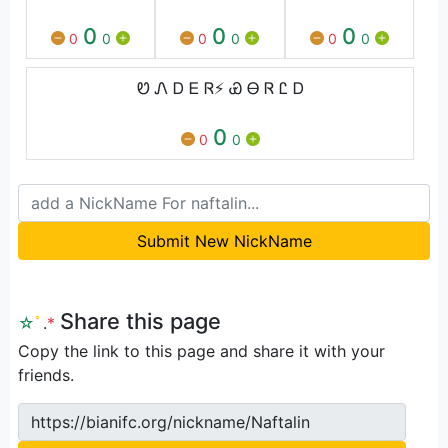
0
0
0
0
0
0
0
0
0
Ꮼ Ꮑ Ꭰ Ꭼ Ꮢ⚡ Ꮿ Ꮎ Ꮢ Ꮭ Ꭰ
0
0
0
Submit New NickName
Share this page
☆
ﾟ
.
*
Copy the link to this page and share it with your
friends.
https://bianifc.org/nickname/Naftalin