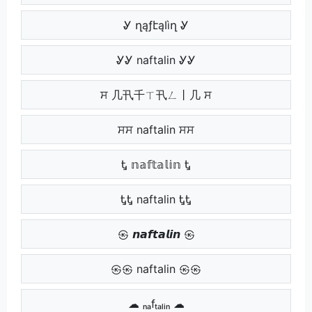
Ꮍ ղąƒէąӀìղ Ꮍ
ᎽᎽ naftalin ᎽᎽ
ਸ 几卂千ㄒ卂ㄥ丨几 ਸ
ਸਸ naftalin ਸਸ
Ꮏ 𝕟𝕒𝕗𝕥𝕒𝕝𝕚𝕟 Ꮏ
ᎿᎿ naftalin ᎿᎿ
㉿ 𝙣𝙖𝙛𝙩𝙖𝙡𝙞𝙣 ㉿
㉿㉿ naftalin ㉿㉿
☁ ₙₐfₜₐₗᵢₙ ☁