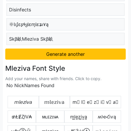
Disinfects
🌞ƖıʄɛʂɬყƖɛɱƖɛʑı۷ą
Skβ畝Mleziva Skβ畝
Generate another
Mleziva Font Style
Add your names, share with friends. Click to copy.
No NickNames Found
𝘮𝘭𝘦𝘻𝘪𝘷𝘢
𝕞𝕝𝕖𝕫𝕚𝕧𝕒
m⃣ l⃣ e⃣ z⃣ i⃣ v⃣ a⃣
₥ⱠɆⱫłV₳
ᴍʟᴇᴢɪᴠ̷ᴀ
m̺l̺e̺z̺i̺v̺a̺
ʍӀҽՀìѵą