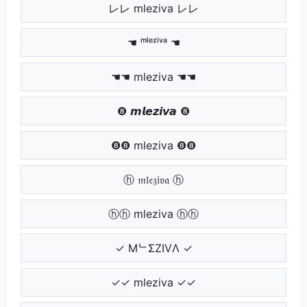
レレ mleziva レレ
☚ ᵐˡᵉᶻⁱᵛᵃ ☚
☚☚ mleziva ☚☚
❽ 𝙢𝙡𝙚𝙯𝙞𝙫𝙖 ❽
❽❽ mleziva ❽❽
ⓗ 𝔪𝔩𝔢𝔷𝔦𝔳𝔞 ⓗ
ⓗⓗ mleziva ⓗⓗ
✓ MᄂΣZIVΛ ✓
✓✓ mleziva ✓✓