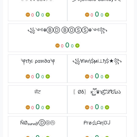
0
0
0
0
0
0
꧁༺☬ⒷⒹ ⒷⓄⓈⓈ☬༺꧂
0
0
0
༆τђ૯ ραท∂α༆
꧁∀lคήṨϻi⊥ђṨ★꧂
0
0
0
0
0
0
ਜੱਟ
〖Øδ〗 кཽ࿆♛๖ۣۜ͜͡ƇꙶℒⷣᎧⷨມ𑁬
0
0
0
0
0
0
ÑØₛᵤᵣᵥₑyⒹⓞⓝ
ᑭгø么ᗩηᙈᒎ