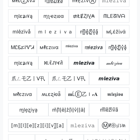
мℓєⓏเѶ𝒶
m̲l̲e̲z̲i̲v̷̲a̲
𝔪ℓẸŻเVⒶ
𝚖𝚕𝚎𝚣𝚒𝚟𝚊
ɱƖɛʑı۷ą
ɱʅҽȥιʋα
₥ⱠɆⱫłV̼₳
ᗰᒪEᘔIᐯᗩ
mlêzïvå
ｍｌｅｚｉｖａ
m͓̽l͓̽e͓̽z͓̽i͓̽v͓̽̾a͓̽
мĻέžίνά
ᎷᏝᏋፚᎥᏉᏗ
мℓєzινα
ᵐˡᵉᶻⁱᵛᵃ
m̷l̷e̷z̷i̷v̷a̷
m͓̽l͓̽e͓̽z͓̽i͓̽v͓̽a͓̽
ɱƖɛʑı۷ą
ꁒ꒒ꍟꁴꂑꏝꋫ
𝙢𝙡𝙚𝙯𝙞𝙫𝙖
𝓂𝓁𝑒𝓏𝒾𝓋𝒶
爪ㄥ乇乙丨ᐯ卂
爪ㄥ乇乙丨ᐯ卂
𝙢𝙡𝙚𝙯𝙞𝙫𝙖
мℓєzινα
ʍʟɛʐɨʋǟ
𝐦ĹⒺ乙Ｉ𝓋𝐀
𝖒𝖑𝖊𝖟𝖎𝖛𝖆
m͙l͙e͙z͙i͙v͙a͙
m͛⦚l͛⦚e͛⦚z͛⦚i͛⦚v͛⦚⦚a͛⦚
m͆l͆e͆z͆i͆v͆a͆
⟦m⟧⟦l⟧⟦e⟧⟦z⟧⟦i⟧⟦v⟧̲̅⟦a⟧
𝚖𝚕𝚎𝚣𝚒𝚟𝚊
Ⓜℓⓔ𝔷𝕚𝓥ค