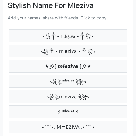
Stylish Name For Mleziva
Add your names, share with friends. Click to copy.
꧁༒• 𝔪𝔩𝔢𝔷𝔦𝔳𝔞 •༒꧂
꧁༒• mleziva •༒꧂
★彡[ 𝙢𝙡𝙚𝙯𝙞𝙫𝙖 ]彡★
꧁ঔৣ ᵐˡᵉᶻⁱᵛᵃ ঔৣ꧂
꧁ঔৣ mleziva ঔৣ꧂
⚡ ᵐˡᵉᶻⁱᵛᵃ ⚡
•´¯`•. MᄂΣZIVΛ .•´¯`•