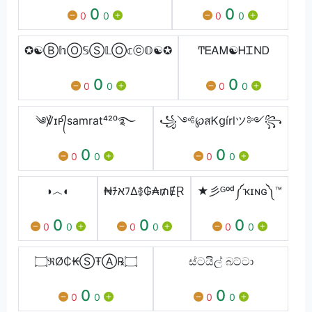
0
0
0
0
0
0
✪☯Ⓑ𝕙Ⓞ𝕊Ⓢ𝕃Ⓞ𝕔ⓒ𝕆☯✪
ͲᎬᎪᎷ☯ᎻᏆΝᎠ
0
0
0
0
0
0
༄℣ɪᴘ᭄samrat⁴²⁰࿐
꧁༺℘สᏦցírlツ༻꧂
0
0
0
0
0
0
◑︿◐
₦ﾁאﾌΔ࿅₲₳₥ɆⱤ
★彡ᴳᵒᵈ༼ҡɪɴɢ༽™️
0
0
0
0
0
0
0
0
0
۝ℜØ₵₭ⓈŦⒶ℞۝
ස්ටයිල් බට්ටා
0
0
0
0
0
0