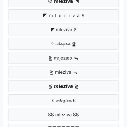
巛 𝗺𝗹𝗲𝘇𝗶𝘃𝗮 ◥
◤ ｍｌｅｚｉｖａ ୧
◤ mleziva ୧
୨ 𝓶𝓵𝓮𝔃𝓲𝓿𝓪 ⪑
⪒ ɱʅҽȥιʋα ᯓ
⪒ mleziva ᯓ
⪓ 𝙢𝙡𝙚𝙯𝙞𝙫𝙖 ⪔
Ꮛ 𝓶𝓵𝓮𝔃𝓲𝓿𝓪 Ꮛ
ᏋᏋ mleziva ᏋᏋ