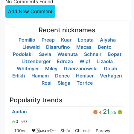
No Comments Found
Add New Comment
Recent nicknames
Pomilio
Preap
Kuar
Lopata
Aiysha
Liewald
Disarufino
Macas
Bento
Podolski
Savla
Washuta
Schnair
Bopst
Litzenberger
Edrozo
Wipf
Lizaola
Whitmyer
Miley
Dzierzanowski
Golab
Erlikh
Hamam
Dence
Heniser
Verhagen
Rosi
Slaga
Torrice
Popularity trends
21
Aadan
4
25
0
0
100nu
❤🇦ᴀᴅᴀɴ࿐
Shifa
Chironjit
Parawy