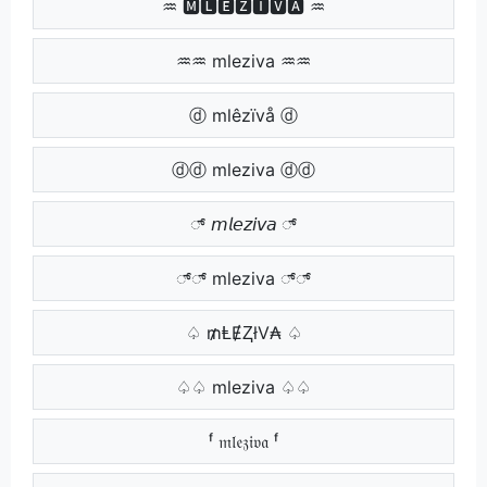
♒ 🅼🅻🅴🆉🅸🆅🅰 ♒
♒♒ mleziva ♒♒
ⓓ mlêzïvå ⓓ
ⓓⓓ mleziva ⓓⓓ
್ 𝘮𝘭𝘦𝘻𝘪𝘷𝘢 ್
್್ mleziva ್್
♤ ₥ⱠɆⱫłV₳ ♤
♤♤ mleziva ♤♤
ᶠ 𝔪𝔩𝔢𝔷𝔦𝔳𝔞 ᶠ