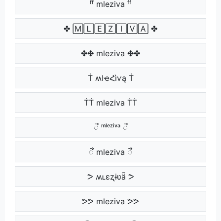
ᶠᶠ mleziva ᶠᶠ
✤ 🄼🄻🄴🅉🄸🅅🄰 ✤
✤✤ mleziva ✤✤
Ṫ ʍӀҽՀìѵą Ṫ
ṪṪ mleziva ṪṪ
ᯭ ᵐˡᵉᶻⁱᵛᵃ ᯭ
ᯭᯭ mleziva ᯭᯭ
ᕗ ʍʟɛʐɨʋǟ ᕗ
ᕗᕗ mleziva ᕗᕗ