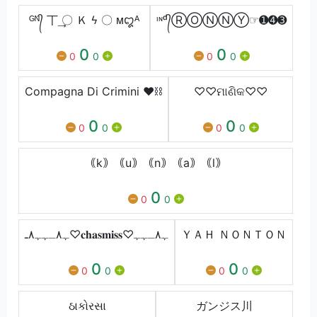
ᴳᴺ᭄ 丅 ͢〇 Ｋ ϟ 〇 ‏‏ᴍꨁᴬ
ᶦᶰᵈ᭄ⓇⓄⓃⓃⓎ☞➊➍➌
0
0
0
0
0
0
Compagna Di Crimini ❤️⛓️
♡♡ମାଣିକ♡♡
0
0
0
0
0
0
｟k｠｟u｠｟n｠｟a｠｟l｠
0
0
0
ﮩ٨ـﮩﮩ٨ـ♡𝐜𝐡𝐚𝐬𝐦𝐢𝐬𝐬♡ﮩ٨ـﮩﮩ
ＹＡＨ ＮＯＮＴＯＮ
0
0
0
0
0
0
ઠાકોરસા
ガンジス川