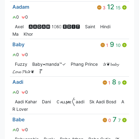
12
Aadam
3
15
0
0
Axel
🅰🅰🅳🅰🅼 1⃣6⃣ 🅴🅳🅸🆃
Saint
Hindi
Ma
Khor
9
Baby
1
10
0
0
Fuzzy
Baby•manda™✓
Phang Prince
✰❦𝓫𝓪𝓫𝔂
𝓛𝓸𝓿𝓮 𝓟𝓴✰❦
ɪ፝֟
8
Aadi
1
9
0
0
Aadi Kahar
Dani
Ｃᴀʟʟㅤϻᴇ〲aadi
Sk Aadi Bosd
A
R Lover
7
Babe
0
7
0
0