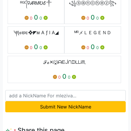
ᴿᴳᴸ᭄ᎮᏗᏒᎷᎧᎴ༒
꧁ⓢⓐⓝⓒⓗⓔⓩ︎꧂
0
0
0
0
0
0
༆ɭ๏שє❖◤ᴍ A ƒ I A◢
ᴹᴿメＬＥＧＥＮＤ
0
0
0
0
0
0
ℱℴ✕🐺ᗩᗴᒎᑎᗪᒪᒪᎥ♏
0
0
0
Submit New NickName
Share this page
☆
ﾟ
.
*