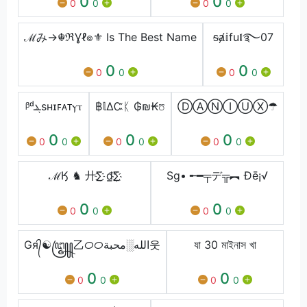
0
0
0
0
0
0
ℳみ→☬ℜƔℓ๏⚜ Is The Best Name
ᵴⱥ𝕚fu𝖑࿐07
0
0
0
0
0
0
ᵝᵈܔsʜɪꜰᴀᴛㅤⲩⲧ
฿𝕝ΔᏨᛕ ₲₪₭℧
Ⓓ︎Ⓐ︎Ⓝ︎Ⓘ︎Ⓤ︎Ⓧ︎☂︎
0
0
0
0
0
0
0
0
0
ℳӃ ♞ 廾∑҈ ₫∑҉
Sg• ╾━╤デ╦︻ Đē¡√
0
0
0
0
0
0
Gя᭄☯꧅乙ᝪᝪالله░محبة웃
যা 30 মাইনাস খা
0
0
0
0
0
0