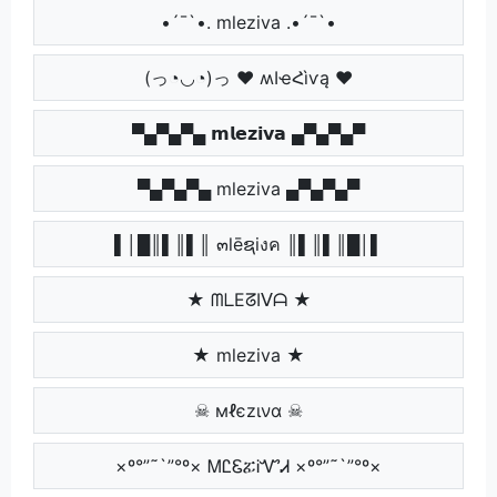
•´¯`•. mleziva .•´¯`•
(っ◔◡◔)っ ♥ ʍӀҽՀìѵą ♥
▀▄▀▄▀▄ 𝗺𝗹𝗲𝘇𝗶𝘃𝗮 ▄▀▄▀▄▀
▀▄▀▄▀▄ mleziva ▄▀▄▀▄▀
▌│█║▌║▌║ ๓lēຊiงค ║▌║▌║█│▌
★ ᗰᒪEᘔIᐯᗩ ★
★ mleziva ★
☠ мℓєzινα ☠
×º°”˜`”°º× ᎷᏝᏋፚᎥᏉᏗ ×º°”˜`”°º×