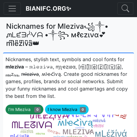
BIANIFC.ORG✨
Nicknames for Mleziva꧁༒•
ᘻᒪᘿᗱᓰᐺᗩ •༒꧂ мℓєzινα💕
m͆l͆e͆z͆i͆v͆a͆👑
Nicknames, stylish text, symbols and cool fonts for
mleziva
– 𝚖̷𝚕̷𝚎̷𝚣̷𝚒̷𝚟̷̴𝚊̷, ɱʅҽȥιʋα, [m̲̅][l̲̅][e̲̅][z̲̅][i̲̅][v̲̅]̼[a̲̅],
ₘₗₑzᵢᵥₐ, m̶l̶e̶z̶i̶v̶a̶, ʍӀҽՀìѵąㅤ. Create good nicknames for
games, profiles, brands or social networks. Submit
your funny nicknames and cool gamertags and copy
the best from the list.
I'm Mleziva
I know Mleziva
0
0