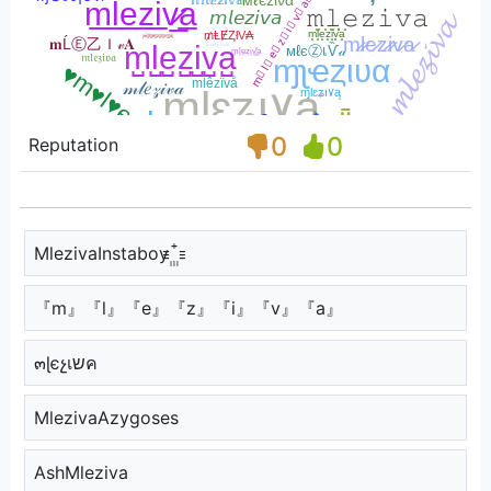
0
0
Reputation
MlezivaInstaboy ꙲
『m』『l』『e』『z』『i』『v』『a』
๓ɭєչเשค
MlezivaAzygoses
AshMleziva