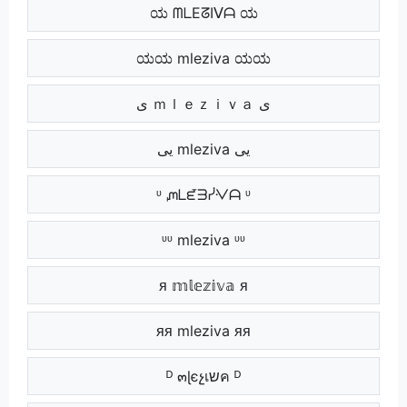
ಯ ᗰᒪEᘔIᐯᗩ ಯ
ಯಯ mleziva ಯಯ
ی ｍｌｅｚｉｖａ ی
یی mleziva یی
ᶹ ᘻᒪᘿᗱᓰᐺᗩ ᶹ
ᶹᶹ mleziva ᶹᶹ
ᴙ 𝕞𝕝𝕖𝕫𝕚𝕧𝕒 ᴙ
ᴙᴙ mleziva ᴙᴙ
ᴰ ๓ɭєչเשค ᴰ