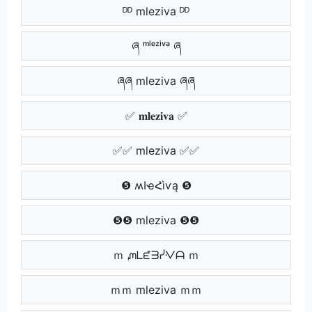
ᴰᴰ mleziva ᴰᴰ
ཞ ᵐˡᵉᶻⁱᵛᵃ ཞ
ཞཞ mleziva ཞཞ
✅ 𝐦𝐥𝐞𝐳𝐢𝐯𝐚 ✅
✅✅ mleziva ✅✅
❺ ʍӀҽՀìѵą ❺
❺❺ mleziva ❺❺
ｍ ᘻᒪᘿᗱᓰᐺᗩ ｍ
ｍｍ mleziva ｍｍ