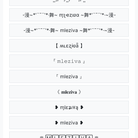
-漫~*'¨¯¨'*·舞~ ɱʅҽȥιʋα ~舞*'¨¯¨'*·~漫-
-漫~*'¨¯¨'*·舞~ mleziva ~舞*'¨¯¨'*·~漫-
【 ʍʟɛʐɨʋǟ 】
『 𝚖𝚕𝚎𝚣𝚒𝚟𝚊 』
『 mleziva 』
《 𝐦𝐥𝐞𝐳𝐢𝐯𝐚 》
❥ ɱƖɛʑı۷ą ❥
❥ mleziva ❥
♛ 🄼🄻🄴🅉🄸🅅🄰 ♛