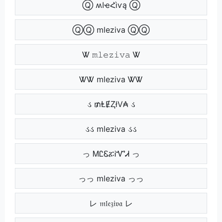
Ⓠ ʍӀҽՀìѵą Ⓠ
ⓆⓆ mleziva ⓆⓆ
Ꮤ 𝚖𝚕𝚎𝚣𝚒𝚟𝚊 Ꮤ
ᏔᏔ mleziva ᏔᏔ
ડ ₥ⱠɆⱫłV₳ ડ
ડડ mleziva ડડ
っ ᎷᏝᏋፚᎥᏉᏗ っ
っっ mleziva っっ
レ 𝔪𝔩𝔢𝔷𝔦𝔳𝔞 レ