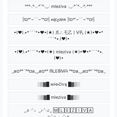
°°°·.°·..·°¯°·._.· mleziva ·._.·°¯°·..·°.·°°°
|!¤*'~``~'*¤!| ๓ɭєչเשค |!¤*'~``~'*¤!|
•(♥).•*´¨`*•♥•(★) 爪ㄥ乇乙丨ᐯ卂 (★)•♥•*
´¨`*•.(♥)•
•(♥).•*´¨`*•♥•(★) mleziva (★)•♥•*´¨`*•.
(♥)•
¸,ø¤º°`°º¤ø,¸¸,ø¤º° ᗰᒪEᘔIᐯᗩ °º¤ø,¸¸,ø¤º°`°º¤ø,¸
░▒▓█ ʍӀҽՀìѵą █▓▒░
░▒▓█ mleziva █▓▒░
¸¸♬·¯·♩¸¸♪·¯·♫¸¸ 🄼🄻🄴🅉🄸🅅🄰
¸¸♫·¯·♪¸¸♩·¯·♬¸¸