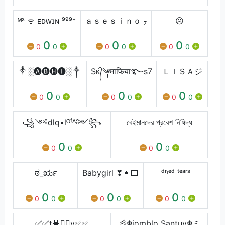
ᴹˣ ᯤ ᴇᴅᴡɪɴ ⁹⁹⁹⁺
ａｓｅｓｉｎｏ ₇
☹︎
0
0
0
0
0
0
0
0
0
༒░🅐🅑🅗🅘░༒
Sᴋ᭄༆माफिया࿐s7
ＬＩＳＡジ
0
0
0
0
0
0
0
0
0
꧁༺dlq•lᴼᶠᴬ༻꧂
বেইমানদের প্রবেশ নিষিদ্ধ
0
0
0
0
0
0
ಠ_ರೃ
Babygirl ❣👧🏻
ᵈʳᶤᵉᵈ ᵗᵉᵃʳˢ
0
0
0
0
0
0
0
0
0
✅✅t💗🚶‍♀️v✅✅
彡☬jomblo Santuy☬ミ