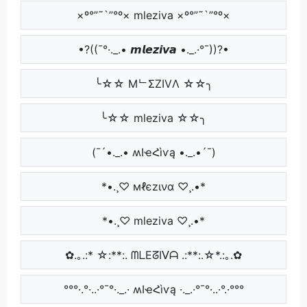
×º°”˜`”°º× mleziva ×º°”˜`”°º×
•?((¯°·._.• 𝙢𝙡𝙚𝙯𝙞𝙫𝙖 •._.·°¯))?•
╰☆☆ MᄂΣZIVΛ ☆☆╮
╰☆☆ mleziva ☆☆╮
(¯´•._.• ʍӀҽՀìѵą •._.•´¯)
*•.¸♡ мℓєzινα ♡¸.•*
*•.¸♡ mleziva ♡¸.•*
✿.｡.:* ☆:**:. ᗰᒪEᘔIᐯᗩ .:**:.☆*.:｡.✿
°°°·.°·..·°¯°·._.· ʍӀҽՀìѵą ·._.·°¯°·..·°.·°°°