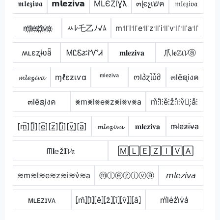
𝖒𝖑𝖊𝖟𝖎𝖛𝖆
𝗺𝗹𝗲𝘇𝗶𝘃𝗮
MԼЄȤƖƔƛ
๓ɭєչเשค
𝔪𝔩𝔢𝔷𝔦𝔳𝔞
m҉l҉e҉z҉i҉v҉a҉
ﾶﾚ乇乙ﾉ√ﾑ
m꜉꜍l꜉꜍e꜉꜍z꜉꜍i꜉꜍v꜉꜍꜉꜍a꜉꜍
ʍʟɛʐɨʋǟ
ᎷᏝᏋፚᎥᏉᏗ
𝐦𝐥𝐞𝐳𝐢𝐯𝐚
爪l𝐞ℤι𝓥ⓐ
𝓶𝓵𝓮𝔃𝓲𝓿𝓪
ɱℓεƶเѵα
ᵐˡᵉᶻⁱᵛᵃ
ოlპɀἶὗმ
๓lēຊiงค
๓lēຊiงค
⨳m⨳l⨳e⨳z⨳i⨳v⨳a
m̊⫶l̊⫶e̊⫶z̊⫶i̊⫶v̊⫶͎⫶å⫶
[m̲̅][l̲̅][e̲̅][z̲̅][i̲̅][v̲̅]̼[a̲̅]
𝓶𝓵𝓮𝔃𝓲𝓿𝓪
𝐦𝐥𝐞𝐳𝐢𝐯𝐚
m̴l̴e̴z̴i̴v̴̶a̴
ᗰ𝐥𝕖ž𝐈𝓥𝔞
🄼🄻🄴🅉🄸🅅🄰
≋m≋l≋e≋z≋i≋v͛≋a
ⓜⓛⓔⓩⓘⓥⓐ
𝘮𝘭𝘦𝘻𝘪𝘷𝘢
ᴍʟᴇᴢɪᴠᴀ
⦏m̂⦎⦏l̂⦎⦏ê⦎⦏ẑ⦎⦏î⦎⦏v̂⦎⦎⦏â⦎
m̾l̾e̾z̾i̾v̾a̾