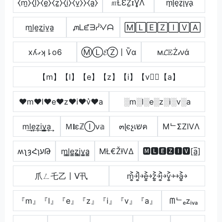
⧼m̼⧽⧼l̼⧽⧼e̼⧽⧼z̼⧽⧼i̼⧽⧼v̼⧽⧽⧼a̼⧽
௱ŁƐẔɪƔΛ
m̟l̟e̟z̟i̟v̟a̟
m̼l̼e̼z̼i̼v̼a̼
ᘻᒪᘿᗱᓰᐺᗩ
🄼🄻🄴🅉🄸🅅🄰
xʎގʞ⇂o6
ⓂⓁ𝓔Ⓩ丨Ѷα
м𝓛𝔼Ż𝒾νά
【m】【l】【e】【z】【i】【v】⃣【a】
♥m♥l♥e♥z♥i♥v͛♥a
░m░l░e░z░i░v░a
m͢l͢e͢z͢i͢v̳͢a͢
Ｍ𝐥εℤⒾν𝕒
๓ɭєչเשค
MᄂΣZIVΛ
ʍʅȝՀɿעԹ
m̳l̳e̳z̳i̳v̳̲a̳
ΜŁ€ŽƗVΔ
🅼🅻🅴🆉🅸🆅[a̲̅]
爪ㄥ乇乙丨ᐯ卂
m͎͍͐￫l͎͍͐￫e͎͍͐￫z͎͍͐￫i͎͍͐￫v͎͍͐￫￫a͎͍͐￫
『m』『l』『e』『z』『i』『v』『a』
ᗰᄂₑzᵢᵥₐ