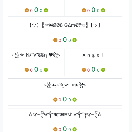
0
0
0
0
0
0
【ツ】╠☞₦ØØß ₲∆m€₹☜╣【ツ】
0
0
0
꧁☆ N҉ꍏᏉᏋᏋղ ♥꧂
Ａｎｇｅｌ
0
0
0
0
0
0
꧁❀தமிழன்டா❀꧂
0
0
0
☆࿐ཽ༵༆༒महाकालshiv༒༆࿐ཽ༵☆
0
0
0