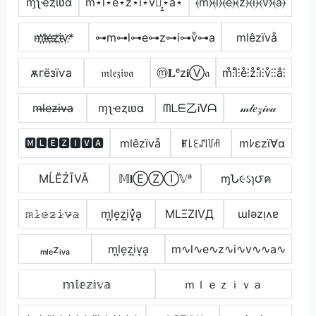
ɱʅҽȥιʋα
m⋆l⋆e⋆z⋆i⋆v⋆͎͍͐⋆a⋆
⦑m⦒⦑l⦒⦑e⦒⦑z⦒⦑i⦒⦑v⦒̂⦑a⦒
m҉l҉e҉z҉i҉v҉*
⊶m⊶l⊶e⊶z⊶i⊶v̊⊶a
mlêzïvå
ѫгёзїѵа
𝔪𝔩𝔢𝔷𝔦𝔳𝔞
ⓜ𝐋ᵉz𝐢Ⓥ𝔞
m̊⫶l̊⫶e̊⫶z̊⫶i̊⫶v̊⫶⫶å⫶
m̶l̶e̶z̶i̶v̶a̶
ɱʅҽȥιʋα
ᗰᒪᗴ乙Ꭵᐯᗩ
𝓂𝓁𝑒𝓏𝒾𝓋𝒶
🅼🅻🅴🆉🅸🆅🅰
mlêzïvå
ꂵ꒒ꏂꁴ꒐꒦ꋬ
mﾚεzï∀α
МĹĔŹĨVĂ
𝕄𝐥ⒺⓏⒾ𝕍ᵃ
ɱՆ૯ઽɿ౮ค
𝚖̷𝚕̷𝚎̷𝚣̷𝚒̷𝚟̷̴𝚊̷
m͎l͎e͎z͎i͎v͎͓̽a͎
MLΞZIVД
ɯlǝzᴉʌɐ
ₘₗₑzᵢᵥₐ
m͎l͎e͎z͎i͎v͎a͎
m∿l∿e∿z∿i∿v∿∿a∿
𝕞𝕝𝕖𝕫𝕚𝕧𝕒
ｍｌｅｚｉｖａ