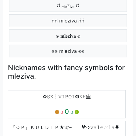
ಗ ₘₗₑzᵢᵥₐ ಗ
ಗಗ mleziva ಗಗ
⍟ 𝐦𝐥𝐞𝐳𝐢𝐯𝐚 ⍟
⍟⍟ mleziva ⍟⍟
Nicknames with fancy symbols for
mleziva.
✿𝚂𝙺┇𝚅𝙸𝙱𝙾𝙸❻𝙺𝙷亗
0
0
0
『ＯＰ』ＫＵＬＤＩＰ★࿐
💗➪𝚟𝚊𝚕𝚎.𝚛𝚒𝚊💗