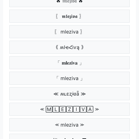
🔥 𝔪𝔩𝔢𝔷𝔦𝔳𝔞 🔥
〖 𝖒𝖑𝖊𝖟𝖎𝖛𝖆 〗
〖 mleziva 〗
｟ ʍӀҽՀìѵą ｠
「 𝐦𝐥𝐞𝐳𝐢𝐯𝐚 」
「 mleziva 」
≪ ʍʟɛʐɨʋǟ ≫
⪻ 🄼🄻🄴🅉🄸🅅🄰 ⪼
⪻ mleziva ⪼