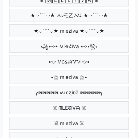
★·.·´¯`·.·★ ﾶﾚ乇乙ﾉ√ﾑ ★·.·´¯`·.·★
★·.·´¯`·.·★ mleziva ★·.·´¯`·.·★
꧁•⊹٭ ʍӀҽՀìѵą ٭⊹•꧂
•⚝ ᎷᏝᏋፚᎥᏉᏗ ⚝•
•⚝ mleziva ⚝•
╭₪₪₪₪₪ ʍʟɛʐɨʋǟ ₪₪₪₪₪╮
☠️ ᗰᒪEᘔIᐯᗩ ☠️
☠️ mleziva ☠️