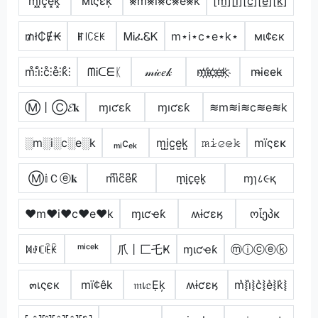
m͓̽i͓̽c͓̽e͓̽k͓̽
мίςέķ
⨳m⨳i⨳c⨳e⨳k
[m̲̅][i̲̅][c̲̅][e̲̅][k̲̅]
₥ł₵Ɇ₭
ꂵ꒐ꉔꏂꀘ
ᎷᎥፈᏋᏦ
m⋆i⋆c⋆e⋆k⋆
мι¢єк
m̊⫶i̊⫶c̊⫶e̊⫶k̊⫶
ᗰᎥᑕᗴᛕ
𝓂𝒾𝒸𝑒𝓀
m҉i҉c҉e҉k҉
m̴i̴c̴e̴k̴
Ⓜ丨Ⓒ𝓔𝐤
ɱıƈɛƙ
ɱıƈɛƙ
≋m≋i≋c≋e≋k
░m░i░c░e░k
ₘᵢcₑₖ
m̺i̺c̺e̺k̺
𝚖̷𝚒̷𝚌̷𝚎̷𝚔̷
mïςεκ
Ⓜ𝕚Ｃⓔ𝐤
m͆i͆c͆e͆k͆
m̟i̟c̟e̟k̟
ɱɿ८૯қ
♥m♥i♥c♥e♥k
ɱιƈҽƙ
ʍɨƈɛӄ
ოἶეპκ
ꁒꂑꏸꍟꀗ
ᵐⁱᶜᵉᵏ
爪丨匚乇Ҝ
ɱιƈҽƙ
ⓜⓘⓒⓔⓚ
๓เςєк
mï¢êk
𝔪เ𝕔Ẹķ
ʍɨƈɛӄ
m͛⦚i͛⦚c͛⦚e͛⦚k͛⦚