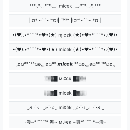
°°°·.°·..·°¯°·._.· micek ·._.·°¯°·..·°.·°°°
|!¤*'~``~'*¤!| ᵐⁱᶜᵉᵏ |!¤*'~``~'*¤!|
•(♥).•*´¨`*•♥•(★) ɱıƈɛƙ (★)•♥•*´¨`*•.(♥)•
•(♥).•*´¨`*•♥•(★) micek (★)•♥•*´¨`*•.(♥)•
¸,ø¤º°`°º¤ø,¸¸,ø¤º° 𝙢𝙞𝙘𝙚𝙠 °º¤ø,¸¸,ø¤º°`°º¤ø,¸
░▒▓█ мι¢єк █▓▒░
░▒▓█ micek █▓▒░
¸¸♬·¯·♩¸¸♪·¯·♫¸¸ mï¢êk ¸¸♫·¯·♪¸¸♩·¯·♬¸¸
-漫~*'¨¯¨'*·舞~ мι¢єк ~舞*'¨¯¨'*·~漫-