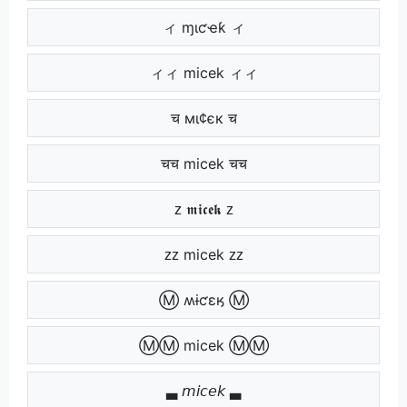
ィ ɱιƈҽƙ ィ
ィィ micek ィィ
च мι¢єк च
चच micek चच
ᴢ 𝖒𝖎𝖈𝖊𝖐 ᴢ
ᴢᴢ micek ᴢᴢ
Ⓜ ʍɨƈɛӄ Ⓜ
ⓂⓂ micek ⓂⓂ
▃ 𝘮𝘪𝘤𝘦𝘬 ▃