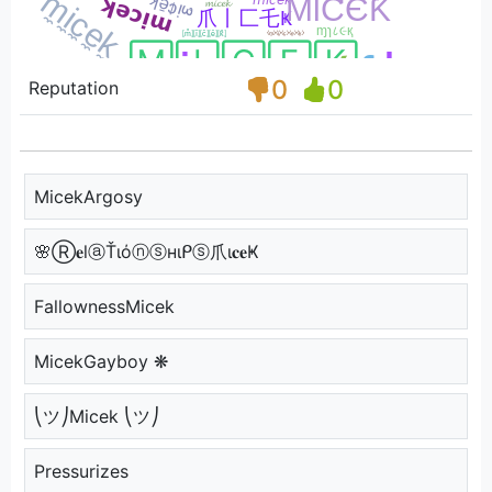
0
0
Reputation
MicekArgosy
🌸Ⓡ𝐞lⓐŤιόⓝⓢнιᑭⓢ爪ι𝐜𝐞Ҝ
FallownessMicek
MicekGayboy ❋
⎝ツ⎠Micek ⎝ツ⎠
Pressurizes