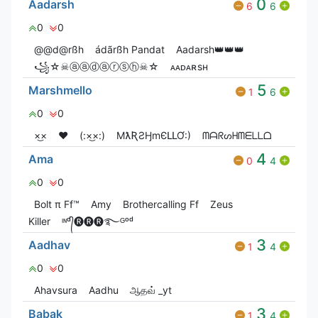
0
Aadarsh
6
6
0
0
@@d@rßh
ádãrßh Pandat
Aadarsh👑👑👑
꧁☆☠ⓐⓐⓓⓐⓡⓢⓗ☠☆
ᴀᴀᴅᴀʀsʜ
5
Marshmello
1
6
0
0
×͜×
❤️
(:×͜×:)
MƛƦƧӇmЄԼԼƠ:)
ᗰᗩᖇᔕᕼᗰᗴᒪᒪᗝ
4
Ama
0
4
0
0
Bolt π Ff™
Amy
Brothercalling Ff
Zeus
Killer
ᶦᶰᵈ᭄🅡🅡🅡࿐ᴳᵒᵈ
3
Aadhav
1
4
0
0
Ahavsura
Aadhu
ஆதவ் _yt
3
Babak
1
4