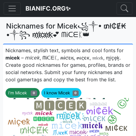
BIANIFC.ORG✨
Nicknames for Micek꧁༒• ₥ł₵Ɇ₭
•༒꧂ m҉i҉c҉e҉k҉💕 ᗰᎥᑕᗴᛕ👑
Nicknames, stylish text, symbols and cool fonts for
micek
– 𝘮𝘪𝘤𝘦𝘬, ᗰᎥᑕᗴᛕ, ʍɨƈɛӄ, ๓เςєк, 𝔪𝔦𝔠𝔢𝔨, m͎i͎c͎e͎k͎ㅤ.
Create good nicknames for games, profiles, brands or
social networks. Submit your funny nicknames and
cool gamertags and copy the best from the list.
I'm Micek
I know Micek
0
0