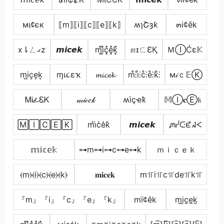
мι¢єк
⟦m⟧⟦i⟧⟦c⟧⟦e⟧⟦k⟧
ʍɿՇȝƙ
๓i¢ēk
x⇂ㄥގz
𝙢𝙞𝙘𝙚𝙠
m͓̽i͓̽c͓̽e͓̽k͓̽
௱ɪㄈƐҚ
ＭⒾĆε𝕂
m͎i͎c͎e͎k͎
ɱเ૮εҡ
𝓶𝓲𝓬𝓮𝓴
m̊⫶i̊⫶c̊⫶e̊⫶k̊⫶
м𝒾ｃ𝔼Ⓚ
ᎷᎥፈᏋᏦ
𝓂𝒾𝒸𝑒𝓀
ʍìçҽҟ
𝕄Ⓘ𝐜Ⓔ𝔨
🄼🄸🄲🄴🄺
m̾i̾c̾e̾k̾
𝙢𝙞𝙘𝙚𝙠
ᘻᓰᑢᘿᖽᐸ
𝕞𝕚𝕔𝕖𝕜
⊶m⊶i⊶c⊶e⊶k
ｍｉｃｅｋ
⦑m⦒⦑i⦒⦑c⦒⦑e⦒⦑k⦒
𝐦𝐢𝐜𝐞𝐤
m꜉꜍i꜉꜍c꜉꜍de꜉꜍k꜉꜍
『m』『i』『c』『e』『k』
mï¢êk
m̼i̼c̼e̼k̼