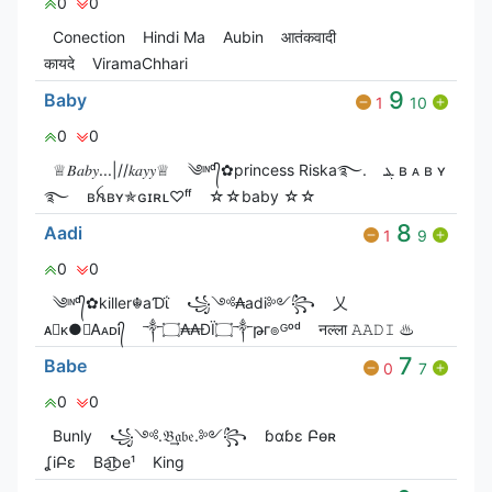
0
0
Conection
Hindi Ma
Aubin
आतंकवादी
कायदे
ViramaChhari
9
Baby
1
10
0
0
♕𝐵𝑎𝑏𝑦...|//𝑘𝑎𝑦𝑦♕
༄ᶦᶰᵈ᭄✿princess Riska࿐.
ܔ ʙ ᴀ ʙ ʏ
࿐
ʙꫝʙʏ✯ɢɪʀʟ♡ᶠᶠ
☆☆baby ☆☆
8
Aadi
1
9
0
0
༄ᶦᶰᵈ᭄✿killer☬aƊΐ
꧁༺₳adi༻꧂
乂
ᴀ⃝ᴋ●☯ᎪᴀᴅᎥ᭄
༒۝₳₳ĐÏ۝༒թг๏ᴳᵒᵈ
नल्ला 𝙰𝙰𝙳𝙸 ♨
7
Babe
0
7
0
0
Bunly
꧁༺.𝔅͢͢͢𝔞𝔟𝔢.༻꧂
ɓɑɓɛ Բѳʀ
ʆiԲɛ
Ba͜͡be¹
King