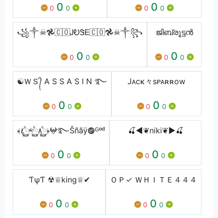
0
0
0
0
0
0
꧁༒☠︎𖣘🇨🇴ᎫᎧᏕᎬ🇨🇴𖣘☠︎༒꧂
ജിബ്രൂട്ടൻ
0
0
0
0
0
0
☯ＷＳ᭄ A S S A S I N ࿐
Jᴀcκ々sᴘᴀʀʀow
0
0
0
0
0
0
﴾٤࿆ⷠ༱࿆ⷠ٨࿆ⷠ﴿𖤍࿐Šñãÿ𖣐ᴳᵒᵈ
🍒◀❦niki❦▶🍒
0
0
0
0
0
0
ƬψƬ ☢♕king♕✔
ＯＰ✓ ＷＨＩＴＥ４４４
0
0
0
0
0
0