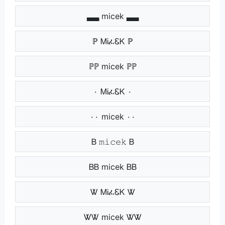
▃▃ micek ▃▃
ℙ ᎷᎥፈᏋᏦ ℙ
ℙℙ micek ℙℙ
٠ ᎷᎥፈᏋᏦ ٠
٠٠ micek ٠٠
Ᏼ 𝚖𝚒𝚌𝚎𝚔 Ᏼ
ᏴᏴ micek ᏴᏴ
Ꮤ ᎷᎥፈᏋᏦ Ꮤ
ᏔᏔ micek ᏔᏔ