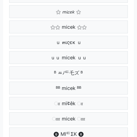
⚝ 𝘮𝘪𝘤𝘦𝘬 ⚝
⚝⚝ micek ⚝⚝
ｕ ๓เςєк ｕ
ｕｕ micek ｕｕ
ᴮ ﾶﾉᄃ乇ズ ᴮ
ᴮᴮ micek ᴮᴮ
ா mï¢êk ா
ாா micek ாா
⓿ MIᄃΣK ⓿