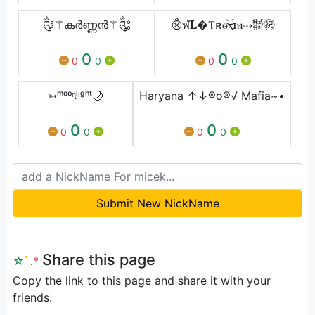
༂⚚കർണ്ണൻ⚚༃
⨶ฬ𝐋�Ⲧʀⲑⷱ͜ⲭⷮɪⲛ⇢㍿㊗︎
0
0
0
0
0
0
➳ᵐᵒᵒᶯˡᶦᵍʰᵗ🌙
Haryana ↑↓®o®√ Mafia~•
0
0
0
0
0
0
Submit New NickName
Share this page
☆
ﾟ
.
*
Copy the link to this page and share it with your
friends.