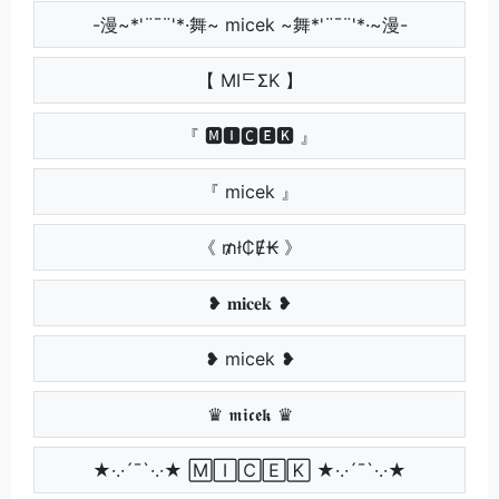
-漫~*'¨¯¨'*·舞~ micek ~舞*'¨¯¨'*·~漫-
【 MIᄃΣK 】
『 🅼🅸🅲🅴🅺 』
『 micek 』
《 ₥ł₵Ɇ₭ 》
❥ 𝐦𝐢𝐜𝐞𝐤 ❥
❥ micek ❥
♛ 𝖒𝖎𝖈𝖊𝖐 ♛
★·.·´¯`·.·★ 🄼🄸🄲🄴🄺 ★·.·´¯`·.·★