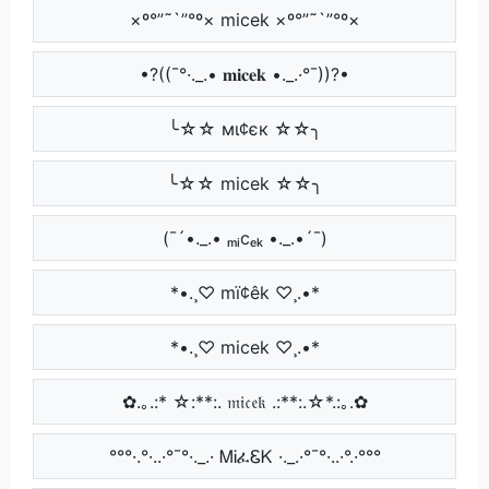
×º°”˜`”°º× micek ×º°”˜`”°º×
•?((¯°·._.• 𝐦𝐢𝐜𝐞𝐤 •._.·°¯))?•
╰☆☆ мι¢єк ☆☆╮
╰☆☆ micek ☆☆╮
(¯´•._.• ₘᵢcₑₖ •._.•´¯)
*•.¸♡ mï¢êk ♡¸.•*
*•.¸♡ micek ♡¸.•*
✿.｡.:* ☆:**:. 𝔪𝔦𝔠𝔢𝔨 .:**:.☆*.:｡.✿
°°°·.°·..·°¯°·._.· ᎷᎥፈᏋᏦ ·._.·°¯°·..·°.·°°°