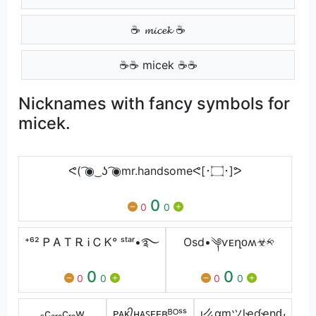
☕ 𝓶𝓲𝓬𝓮𝓴 ☕
☕☕ micek ☕☕
Nicknames with fancy symbols for
micek.
ᕙ( ͡◉ ͜ ʖ ͡◉mr.handsomeᕙ[･۝･]ᕗ
0
0
0
⁺⁶² Ꮲ Ꭺ Ꭲ Ꭱ Ꭵ Ꮯ Ꮶ° ˢᵗᵃʳ•࿐
Osd•༆ѵᴇղᴏʍ☣༱
0
0
0
0
0
0
ₛcₐᵣₑcᵣₒw
ᴩᴀᴋ᭄ʜᴀꜱᴇᴇʙᴮᴼˢˢ
ι么αɱツlҽɠҽɳԃ