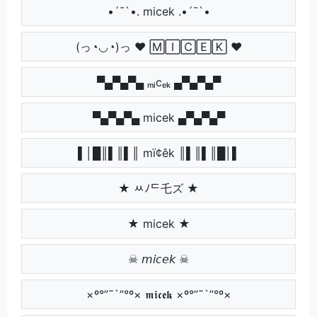
•´¯`•. micek .•´¯`•
(っ◔◡◔)っ ♥ 🄼🄸🄲🄴🄺 ♥
▀▄▀▄▀▄ ₘᵢcₑₖ ▄▀▄▀▄▀
▀▄▀▄▀▄ micek ▄▀▄▀▄▀
▌│█║▌║▌║ mï¢êk ║▌║▌║█│▌
★ ﾶﾉᄃ乇ズ ★
★ micek ★
☠ 𝘮𝘪𝘤𝘦𝘬 ☠
×º°”˜`”°º× 𝖒𝖎𝖈𝖊𝖐 ×º°”˜`”°º×