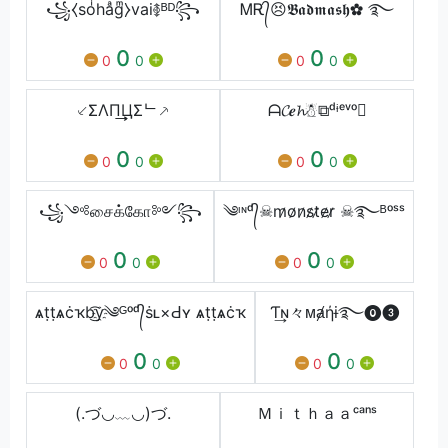
꧁⧼soͥhaͣgͫ⧽vai࿅ᴮᴰ꧂
ᎷᎡ᭄😣𝕭𝖆𝖉𝖒𝖆𝖘𝖍✿ ࿐
0
0
0
0
0
0
⸔ΣΛП͢͢͢ЦΣᄂ⸕
ᗩ𝓒𝒆𝓱☃⧉ᵈᶤᵉᵛᵒ
0
0
0
0
0
0
꧁༺சைக்கோ༻꧂
༄ᶦᶰᵈ᭄☠︎m̷o̷n̷s̷t̷e̷r̷ ☠︎࿐ᴮᵒˢˢ
0
0
0
0
0
0
ѧṭṭѧċҡb͜͡y҈༄ᴳᵒᵈ᭄ṡʟ×Ԁʏ ѧṭṭѧċҡ
Ƭ͢ɴ々ᴍⱥήɨ࿐⓿❸
0
0
0
0
0
0
(.づ◡﹏◡)づ.
Ｍｉｔｈａａᶜᵃⁿˢ