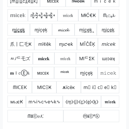
⦏m̂⦎⦏î⦎⦏ĉ⦎⦏ê⦎⦏k̂⦎
ᴍɪᴄᴇᴋ
m̶i̶c̶e̶k̶
ｍｉｃｅｋ
𝕞𝕚𝕔𝕖𝕜
m͎͍͐￫i͎͍͐￫c͎͍͐￫e͎͍͐￫k͎͍͐￫
𝔪𝔦𝔠𝔢𝔨
ΜƗĆ€Ҝ
ᗰᵢ𝚌ₑ𝓴
m̳i̳c̳e̳k̳
m͙i͙c͙e͙k͙
𝓶𝓲𝓬𝓮𝓴
m͢i͢c͢e͢k͢
m̲i̲c̲e̲k̲
爪丨匚乇Ҝ
mï¢êk
ɱιƈҽƙ
МĨČĔĶ
𝘮𝘪𝘤𝘦𝘬
ﾶﾉᄃ乇ズ
𝐦𝐢𝐜𝐞𝐤
𝔪𝔦𝔠𝔢𝔨
MIᄃΣK
ɯᴉɔǝʞ
𝐦Ｉ𝕔Ⓔ𝔨
ᴍɪᴄᴇᴋ
ᵐⁱᶜᵉᵏ
m͎i͎c͎e͎k͎
𝚖𝚒𝚌𝚎𝚔
ᗰIᑕEK
MICΞҜ
ѫїcёк
m⃣ i⃣ c⃣ e⃣ k⃣
мเ𝓬єҜ
m∿i∿c∿e∿k∿
⧼m̼⧽⧼i̼⧽⧼c̼⧽⧼e̼⧽⧼k̼⧽
𝖒𝖎𝖈𝖊𝖐
ᗰ𝐈ⓒ𝕖𝓚
ⓜ𝐢ⓒᵉⓚ