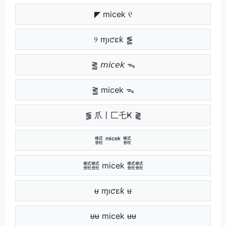
◤ micek ୧
୨ ɱıƈɛƙ ⪑
⪒ 𝘮𝘪𝘤𝘦𝘬 ᯓ
⪒ micek ᯓ
⪓ 爪丨匚乇Ҝ ⪔
㍿ ᵐⁱᶜᵉᵏ ㍿
㍿㍿ micek ㍿㍿
ᵾ ɱıƈɛƙ ᵾ
ᵾᵾ micek ᵾᵾ