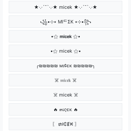
★·.·´¯`·.·★ micek ★·.·´¯`·.·★
꧁•⊹٭ MIᄃΣK ٭⊹•꧂
•⚝ 𝗺𝗶𝗰𝗲𝗸 ⚝•
•⚝ micek ⚝•
╭₪₪₪₪₪ мι¢єк ₪₪₪₪₪╮
☠️ 𝔪𝔦𝔠𝔢𝔨 ☠️
☠️ micek ☠️
🔥 ๓เςєк 🔥
〖 ₥ł₵Ɇ₭ 〗