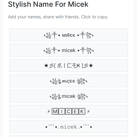
Stylish Name For Micek
Add your names, share with friends. Click to copy.
꧁༒• мι¢єк •༒꧂
꧁༒• micek •༒꧂
★彡[ 爪丨匚乇Ҝ ]彡★
꧁ঔৣ ๓เςєк ঔৣ꧂
꧁ঔৣ micek ঔৣ꧂
⚡ 🄼🄸🄲🄴🄺 ⚡
•´¯`•. 𝚖𝚒𝚌𝚎𝚔 .•´¯`•