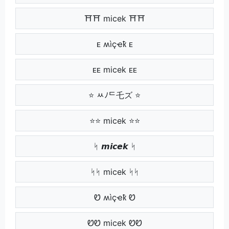
⛩⛩ micek ⛩⛩
ᴇ ʍìçҽҟ ᴇ
ᴇᴇ micek ᴇᴇ
⭐ ﾶﾉᄃ乇ズ ⭐
⭐⭐ micek ⭐⭐
ᛋ 𝙢𝙞𝙘𝙚𝙠 ᛋ
ᛋᛋ micek ᛋᛋ
Ꮼ ʍìçҽҟ Ꮼ
ᏬᏬ micek ᏬᏬ