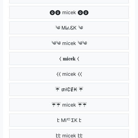
⓿⓿ micek ⓿⓿
༄ ᎷᎥፈᏋᏦ ༄
༄༄ micek ༄༄
⧼ 𝐦𝐢𝐜𝐞𝐤 ⧼
⧼⧼ micek ⧼⧼
☔ ₥ł₵Ɇ₭ ☔
☔☔ micek ☔☔
է MIᄃΣK է
էէ micek էէ