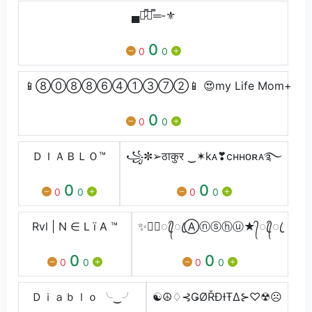
▄︻̷̿┻̿═-⚜️
0
0
0
📱⑧⓪⑧⑧⑥④①③⑦②📱 😍my Life Mom+
0
0
0
ＤＩＡＢＬＯ™
꧁✼➢ठाकुर ‿✶kᴀ❣cʜʜᴏʀᴀ࿐
0
0
0
0
0
0
Rvl | N ∈ L ї A ™
✨★᭄ꦿ᭄ꦿⒶⓝⓢⓗⓤ★᭄ꦿ᭄ꦿ
0
0
0
0
0
0
Ｄｉａｂｌｏ ╰‿╯
☯☮♢⊰ǤØŘĐƗŦΔ⊱♡☢☹