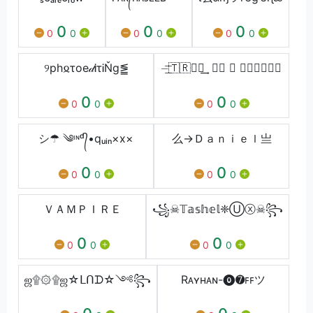
0
0
0
0
0
0
0
0
0
୨ph𐍉τoe𝒹ᎥτᎥŇg⪑
⏤͟͞🇹🇷⃟ꪶ͢ 𝐒𝐑 ⇆ 𝐓𝐑𝐀𝐒𝐇↫
0
0
0
0
0
0
シ☂ ༄ᶦᶰᵈ᭄•qᵤᵢₙ×x×
么→Ｄａｎｉｅｌ亗
0
0
0
0
0
0
ＶＡＭＰＩＲＥ
꧁☠𝕋𝕒𝕤𝕙𝕖𝕝❈Ⓤⓧ☠꧂
0
0
0
0
0
0
ஜ۩۞۩ஜ☆ᒪᑎᗪ☆༺꧂
Rᴀʏʜᴀɴ-⓿➐ꜰꜰツ