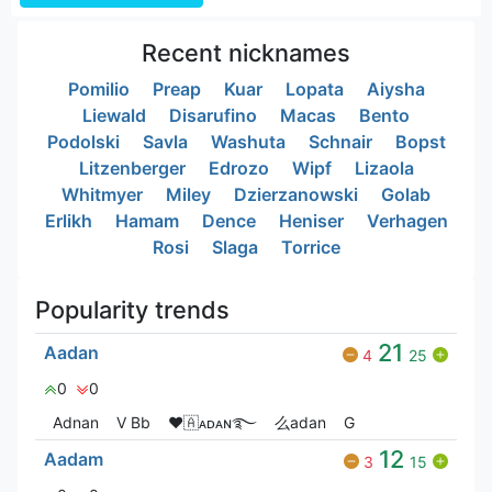
Recent nicknames
Pomilio
Preap
Kuar
Lopata
Aiysha
Liewald
Disarufino
Macas
Bento
Podolski
Savla
Washuta
Schnair
Bopst
Litzenberger
Edrozo
Wipf
Lizaola
Whitmyer
Miley
Dzierzanowski
Golab
Erlikh
Hamam
Dence
Heniser
Verhagen
Rosi
Slaga
Torrice
Popularity trends
21
Aadan
4
25
0
0
Adnan
V Bㅤb
❤🇦ᴀᴅᴀɴ࿐
么adan
G
12
Aadam
3
15