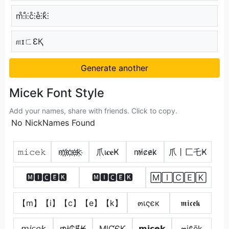
m̊⫶i̊⫶c̊⫶e̊⫶k̊⫶
௱ɪㄈƐҚ
Generate another
Micek Font Style
Add your names, share with friends. Click to copy.
No NickNames Found
𝚖𝚒𝚌𝚎𝚔
m҉i҉c҉e҉k҉
爪ι𝐜𝐞Ҝ
m̷i̷c̷e̷k̷
爪丨匚乇Ҝ
🅼🅸🅲🅴🅺
🅼🅸🅲🅴🅺
🄼🄸🄲🄴🄺
【m】【i】【c】【e】【k】
๓เςєк
𝖒𝖎𝖈𝖊𝖐
𝘮𝘪𝘤𝘦𝘬
₥ł₵Ɇ₭
MƖƇЄƘ
𝗺𝗶𝗰𝗲𝗸
๓i¢ēk