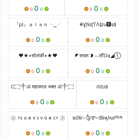
0
0
0
0
0
0
『pl』ａｌａｎ╰⁔╯
☬ƔƝɖƬΛ⦉ᴢu🅴ຮ⦊
0
0
0
0
0
0
♥★•सोलंकी•★♥
◤सख्त ❥︵लौं𝔻a◢①
0
0
0
0
0
0
C۝༒ॐ महाकाल भक्त ॐ༒۝
ಗರುಡ
0
0
0
0
0
0
㋦ ⚡ꜱ ᴜ ʀ ᴠ ɪ ᴠ ᴏ ʀ ꜱ⚡ ㋦
ຮо͠ɴ✨༂࿐ᙢɨϗɦισᴿᴱᴬᴸ
0
0
0
0
0
0