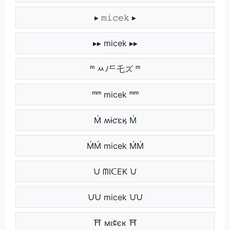
▸ 𝚖𝚒𝚌𝚎𝚔 ▸
▸▸ micek ▸▸
ᵐ ﾶﾉᄃ乇ズ ᵐ
ᵐᵐ micek ᵐᵐ
Ḿ ʍɨƈɛӄ Ḿ
ḾḾ micek ḾḾ
ᙀ ᗰIᑕEK ᙀ
ᙀᙀ micek ᙀᙀ
⛩ мι¢єк ⛩