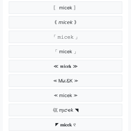
〖 micek 〗
｟ 𝘮𝘪𝘤𝘦𝘬 ｠
「 𝚖𝚒𝚌𝚎𝚔 」
「 micek 」
≪ 𝖒𝖎𝖈𝖊𝖐 ≫
⪻ ᎷᎥፈᏋᏦ ⪼
⪻ micek ⪼
巛 ɱιƈҽƙ ◥
◤ 𝐦𝐢𝐜𝐞𝐤 ୧