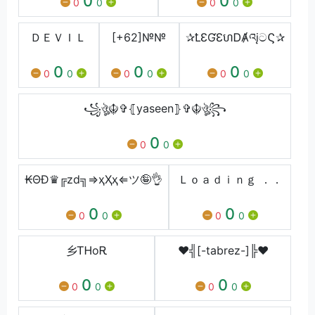
0
0
0
0
0
0
ＤＥＶＩＬ
[+62]№№
✰ꝈƐƓƐហᎠȺའįටϚ✰
0
0
0
0
0
0
0
0
0
꧁ঔৣ☬✞⦃yaseen⦄✞☬ঔৣ꧂
0
0
0
₭ΘĐ♛╔zd╗⇒ҳҲҳ⇐ツ🤪👌
Ｌｏａｄｉｎｇ ．．
0
0
0
0
0
0
乡ᎢᎻoᎡ
♥╣[-tabrez-]╠♥
0
0
0
0
0
0