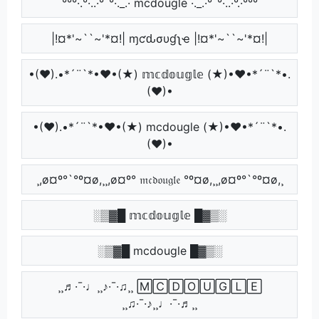
°°°·.°·..·°¯°·._.· mcdougle ·._.·°¯°·..·°.·°°°
|!¤*'~``~'*¤!| ɱƈԃσυɠʅҽ |!¤*'~``~'*¤!|
•(♥).•*´¨`*•♥•(★) 𝕞𝕔𝕕𝕠𝕦𝕘𝕝𝕖 (★)•♥•*´¨`*•.
(♥)•
•(♥).•*´¨`*•♥•(★) mcdougle (★)•♥•*´¨`*•.
(♥)•
¸,ø¤º°`°º¤ø,¸¸,ø¤º° 𝔪𝔠𝔡𝔬𝔲𝔤𝔩𝔢 °º¤ø,¸¸,ø¤º°`°º¤ø,¸
░▒▓█ 𝕞𝕔𝕕𝕠𝕦𝕘𝕝𝕖 █▓▒░
░▒▓█ mcdougle █▓▒░
¸¸♬·¯·♩¸¸♪·¯·♫¸¸ 🄼🄲🄳🄾🅄🄶🄻🄴
¸¸♫·¯·♪¸¸♩·¯·♬¸¸