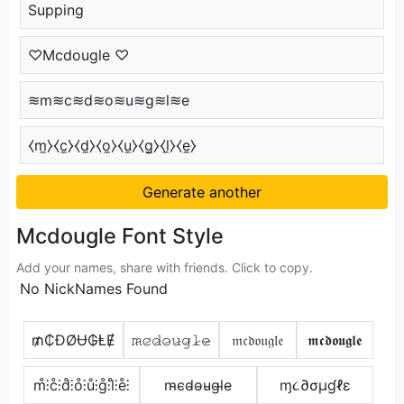
Supping
♡Mcdougle ♡
≋m≋c≋d≋o≋u≋g≋l≋e
⧼m̼⧽⧼c̼⧽⧼d̼⧽⧼o̼⧽⧼u̼⧽⧼g̼⧽⧼l̼⧽⧼e̼⧽
Generate another
Mcdougle Font Style
Add your names, share with friends. Click to copy.
No NickNames Found
₥₵ĐØɄ₲ⱠɆ
𝚖̷𝚌̷𝚍̷𝚘̷𝚞̷𝚐̷𝚕̷𝚎̷
𝔪𝔠𝔡𝔬𝔲𝔤𝔩𝔢
𝖒𝖈𝖉𝖔𝖚𝖌𝖑𝖊
m̊⫶c̊⫶d̊⫶o̊⫶ů⫶g̊⫶l̊⫶e̊⫶
m̴c̴d̴o̴u̴g̴l̴e̴
ɱ૮∂σµɠℓε