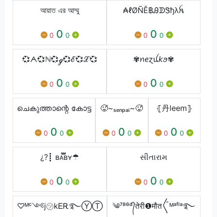
আয়াত এর আম্মু
₳ℓØÑĚ฿ᎯᗫᏕђλꫝ
0
0
0
0
0
0
💞ᗅ💞ℕ💞ℊ💞ℰ💞ℒ💞
✾​ꪀ​ꫀɀ​ꪊ𝘬​ꪮ✾
0
0
0
0
0
0
ചെകുത്താന്റെ കോട്ട
🥵~ₛₑₙₚₐᵢ~🥵
⦃丹leem⦄
0
0
0
0
0
0
0
0
0
¿?┋ ʙᴀ፝֟፝֟ʙʏㅤ☂︎
સીતારામ
0
0
0
0
0
0
♡ᴹᶜ༺j㋡kᎬᎡ࿐ⓎⓉ
༄⁷⁸⁶ᵈ᭄तेरी❶मौत〲ᴹᵃᶠⁱᵃ࿐