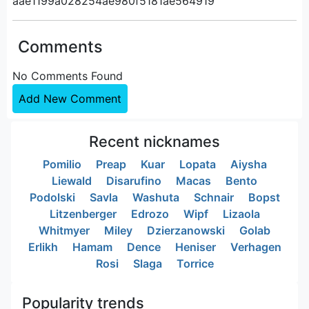
aae1199a028254ae980f5181ae564919
Comments
No Comments Found
Add New Comment
Recent nicknames
Pomilio
Preap
Kuar
Lopata
Aiysha
Liewald
Disarufino
Macas
Bento
Podolski
Savla
Washuta
Schnair
Bopst
Litzenberger
Edrozo
Wipf
Lizaola
Whitmyer
Miley
Dzierzanowski
Golab
Erlikh
Hamam
Dence
Heniser
Verhagen
Rosi
Slaga
Torrice
Popularity trends