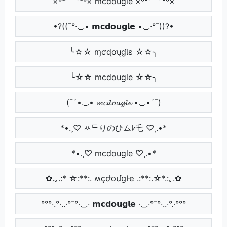
×º°”˜`”°º× mcdougle ×º°”˜`”°º×
•?((¯°·._.• 𝗺𝗰𝗱𝗼𝘂𝗴𝗹𝗲 •._.·°¯))?•
╰☆☆ ɱƈɖơųɠƖɛ ☆☆╮
╰☆☆ mcdougle ☆☆╮
(¯´•._.• 𝓶𝓬𝓭𝓸𝓾𝓰𝓵𝓮 •._.•´¯)
*•.¸♡ ﾶᄃりのひムﾚ乇 ♡¸.•*
*•.¸♡ mcdougle ♡¸.•*
✿.｡.:* ☆:**:. ʍçժօմցӀҽ .:**:.☆*.:｡.✿
°°°·.°·..·°¯°·._.· 𝗺𝗰𝗱𝗼𝘂𝗴𝗹𝗲 ·._.·°¯°·..·°.·°°°