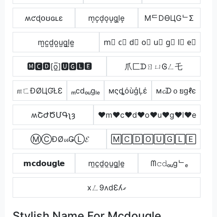
ʍƈɖօʊɢʟɛ
m͙c͙d͙o͙u͙g͙l͙e͙
MᄃDӨЦGᄂΣ
m̺c̺d̺o̺u̺g̺l̺e̺
m⃣ c⃣ d⃣ o⃣ u⃣ g⃣ l⃣ e⃣
🅼🅲🅳[o̲̅]🆄🅶🅻🅴
爪匚ᗪㄖㄩᎶㄥ乇
௱ㄈÐØЦƓŁƐ
ₘcdₒᵤgₗₑ
мςȡόùģĻέ
м𝓬ᗪｏยgℓє
ʍՇԺԾՄԳʅȝ
♥m♥c♥d♥o♥u♥g♥l♥e
ⓂⒸĐØ𝓾ǤⓁ𝓔
🄼🄲🄳🄾🅄🄶🄻🄴
𝗺𝗰𝗱𝗼𝘂𝗴𝗹𝗲
m̼c̼d̼o̼u̼g̼l̼e̼
ᗰ𝚌𝚍ₒᵤgᄂₑ
xㄥ9ʌdƐʎގ
Stylish Name For Mcdougle