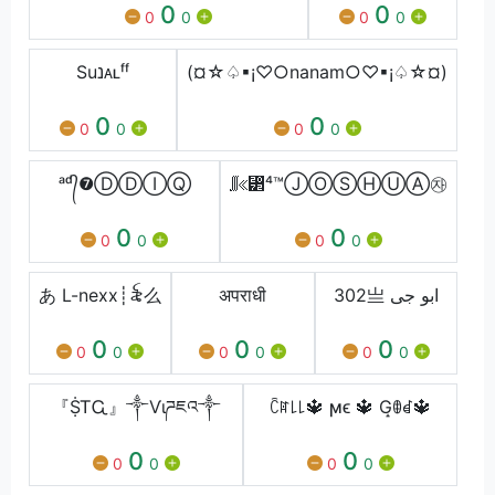
0
0
0
0
0
0
Suנᴀʟㅤᶠᶠ
(¤☆♤▪¡♡○nanam○♡▪¡♤☆¤)
0
0
0
0
0
0
ᵃᵈ᭄❼ⒹⒹⒾⓆ
∭≪⁲⁴™ⒿⓄⓈⒽⓊⒶ㉶
0
0
0
0
0
0
あ L-nexx┊꫟么
अपराधी
302亗 ابو جی
0
0
0
0
0
0
0
0
0
『ṨᎢᏩ』༒Ѵιཌཇའ༒
ꉓꍏ꒒꒒🔱 ϻϵ 🔱 G̝ꂦꀸ🔱
0
0
0
0
0
0