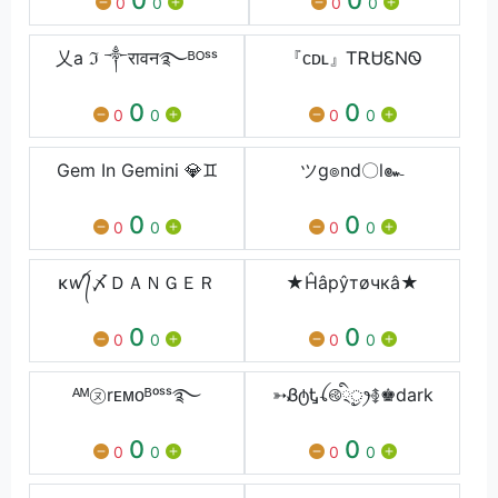
0
0
0
0
乂a ℑ ༒रावन࿐ᴮᴼˢˢ
『ᴄᴅʟ』ᎢᎡᏌᏋΝᏫ
0
0
0
0
0
0
Gem In Gemini 💎♊️
ツg๏nd〇l๛
0
0
0
0
0
0
κꪝ᭄〆ＤＡＮＧＥＲ
★Ĥâрŷтøчкâ★
0
0
0
0
0
0
ᴬᴹ㋦rᴇᴍᴏᴮᵒˢˢ࿐
➳ᏰტᎿꪶ࿋྄ིᤢꫂ࿅♚dark
0
0
0
0
0
0