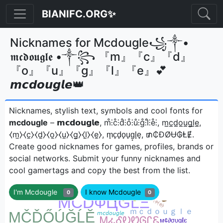
BIANIFC.ORG✨
Nicknames for Mcdougle꧁༒•
𝖒𝖈𝖉𝖔𝖚𝖌𝖑𝖊 •༒꧂ 『m』『c』『d』
『o』『u』『g』『l』『e』💕
𝙢𝙘𝙙𝙤𝙪𝙜𝙡𝙚👑
Nicknames, stylish text, symbols and cool fonts for
mcdougle
– 𝗺𝗰𝗱𝗼𝘂𝗴𝗹𝗲, m̊⫶c̊⫶d̊⫶o̊⫶ů⫶g̊⫶l̊⫶e̊⫶, m̲c̲d̲o̲u̲g̲l̲e̲,
⧼m̼⧽⧼c̼⧽⧼d̼⧽⧼o̼⧽⧼u̼⧽⧼g̼⧽⧼l̼⧽⧼e̼⧽, m̟c̟d̟o̟u̟g̟l̟e̟, ₥₵ĐØɄ₲ⱠɆㅤ.
Create good nicknames for games, profiles, brands or
social networks. Submit your funny nicknames and
cool gamertags and copy the best from the list.
I'm Mcdougle
I know Mcdougle
0
0