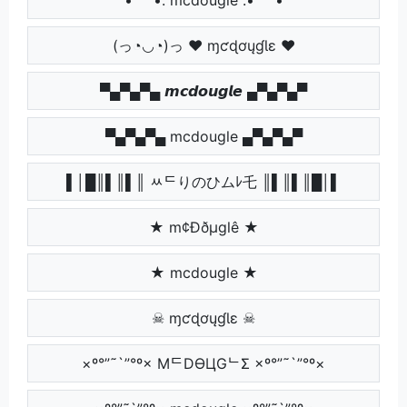
(っ◔◡◔)っ ♥ ɱƈɖơųɠƖɛ ♥
▀▄▀▄▀▄ 𝙢𝙘𝙙𝙤𝙪𝙜𝙡𝙚 ▄▀▄▀▄▀
▀▄▀▄▀▄ mcdougle ▄▀▄▀▄▀
▌│█║▌║▌║ ﾶᄃりのひムﾚ乇 ║▌║▌║█│▌
★ m¢Ððµglê ★
★ mcdougle ★
☠ ɱƈɖơųɠƖɛ ☠
×º°”˜`”°º× MᄃDӨЦGᄂΣ ×º°”˜`”°º×