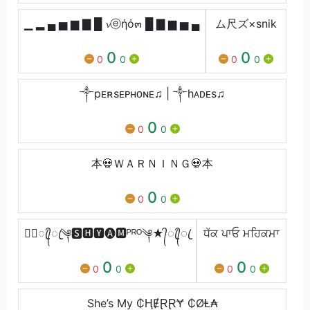
▁ ▂ ▄ ▅ ▆ ▇ █ 𝓿ⓔήό๓ █ ▇ ▆ ▅ ▄
ム尺ズ×snik
0
0
0
0
0
0
༒︎pᴇʀsᴇᴘʜᴏɴᴇ♫︎ | ༒︎hᴀᴅᴇs♫︎
0
0
0
本💀ＷＡＲＮＩＮＧ💀本
0
0
0
★᭄ꦿ᭄ꦿ༆🆂🅷🆈🅐🅼ᴾᴿᴼ༆★᭄ꦿ᭄ꦿ
ਧੱਕ ਪਾਓ ਮਹਿਕਮਾ
0
0
0
0
0
0
She’s My ₵ⱧɆⱤⱤɎ ₵ØⱠ₳