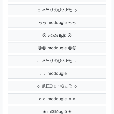
っ ﾶᄃりのひムﾚ乇 っ
っっ mcdougle っっ
☹ ๓ς๔๏ยﻮɭє ☹
☹☹ mcdougle ☹☹
． ﾶᄃりのひムﾚ乇 ．
．． mcdougle ．．
ｏ 爪匚ᗪㄖㄩᎶㄥ乇 ｏ
ｏｏ mcdougle ｏｏ
✬ m¢Ððµglê ✬