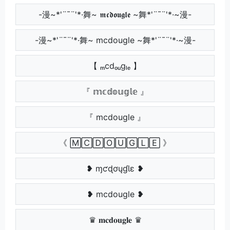
-漫~*'¨¯¨'*·舞~ 𝖒𝖈𝖉𝖔𝖚𝖌𝖑𝖊 ~舞*'¨¯¨'*·~漫-
-漫~*'¨¯¨'*·舞~ mcdougle ~舞*'¨¯¨'*·~漫-
【 ₘcdₒᵤgₗₑ 】
『 𝕞𝕔𝕕𝕠𝕦𝕘𝕝𝕖 』
『 mcdougle 』
《 🄼🄲🄳🄾🅄🄶🄻🄴 》
❥ ɱƈɖơųɠƖɛ ❥
❥ mcdougle ❥
♛ 𝐦𝐜𝐝𝐨𝐮𝐠𝐥𝐞 ♛