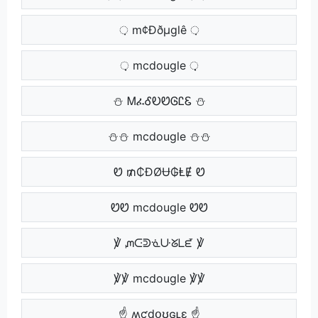
़ m¢Ððµglê ़
़़ mcdougle ़़
⛄ ᎷፈᎴᎧᏬᎶᏝᏋ ⛄
⛄⛄ mcdougle ⛄⛄
Ꮼ ₥₵ĐØɄ₲ⱠɆ Ꮼ
ᏬᏬ mcdougle ᏬᏬ
℣ ᘻᑢᕲᓍᑘᘜᒪᘿ ℣
℣℣ mcdougle ℣℣
☝ ʍƈɖօʊɢʟɛ ☝