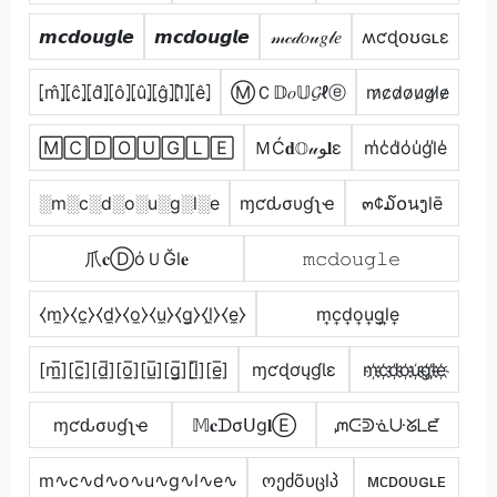
𝙢𝙘𝙙𝙤𝙪𝙜𝙡𝙚
𝙢𝙘𝙙𝙤𝙪𝙜𝙡𝙚
𝓂𝒸𝒹𝑜𝓊𝑔𝓁𝑒
ʍƈɖօʊɢʟɛ
⦏m̂⦎⦏ĉ⦎⦏d̂⦎⦏ô⦎⦏û⦎⦏ĝ⦎⦏l̂⦎⦏ê⦎
ⓂＣ𝔻𝑜𝕌𝓖ℓⓔ
m̷c̷d̷o̷u̷g̷l̷e̷
🄼🄲🄳🄾🅄🄶🄻🄴
ＭĆ𝐝𝕆𝓊ﻮ𝐥ε
m̾c̾d̾o̾u̾g̾l̾e̾
░m░c░d░o░u░g░l░e
ɱƈԃσυɠʅҽ
๓¢໓໐นງlē
爪𝐜ⒹόＵĞl𝐞
𝚖𝚌𝚍𝚘𝚞𝚐𝚕𝚎
⧼m̼⧽⧼c̼⧽⧼d̼⧽⧼o̼⧽⧼u̼⧽⧼g̼⧽⧼l̼⧽⧼e̼⧽
m͎c͎d͎o͎u͎g͎l͎e͎
[m̲̅][c̲̅][d̲̅][o̲̅][u̲̅][g̲̅][l̲̅][e̲̅]
ɱƈɖơųɠƖɛ
m҉c҉d҉o҉u҉g҉l҉e҉
ɱƈԃσυɠʅҽ
𝕄𝐜ᗪσᑌg𝐥Ⓔ
ᘻᑢᕲᓍᑘᘜᒪᘿ
m∿c∿d∿o∿u∿g∿l∿e∿
ოეძõυცlპ
ᴍᴄᴅᴏᴜɢʟᴇ