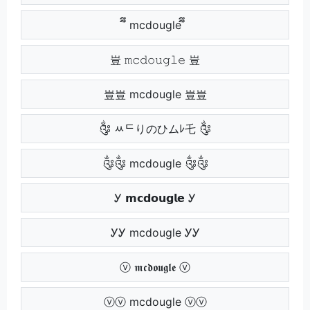
ึึ mcdougle ึึ
豈 𝚖𝚌𝚍𝚘𝚞𝚐𝚕𝚎 豈
豈豈 mcdougle 豈豈
༂ ﾶᄃりのひムﾚ乇 ༂
༂༂ mcdougle ༂༂
Ꭹ 𝗺𝗰𝗱𝗼𝘂𝗴𝗹𝗲 Ꭹ
ᎩᎩ mcdougle ᎩᎩ
ⓥ 𝖒𝖈𝖉𝖔𝖚𝖌𝖑𝖊 ⓥ
ⓥⓥ mcdougle ⓥⓥ