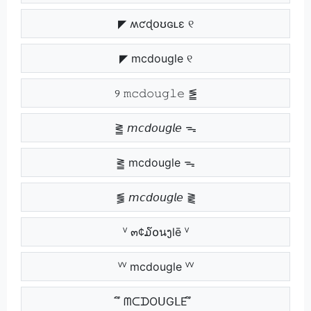
◤ ʍƈɖօʊɢʟɛ ୧
◤ mcdougle ୧
୨ 𝚖𝚌𝚍𝚘𝚞𝚐𝚕𝚎 ⪑
⪒ 𝘮𝘤𝘥𝘰𝘶𝘨𝘭𝘦 ᯓ
⪒ mcdougle ᯓ
⪓ 𝘮𝘤𝘥𝘰𝘶𝘨𝘭𝘦 ⪔
ⱽ ๓¢໓໐นງlē ⱽ
ⱽⱽ mcdougle ⱽⱽ
ึ ᗰᑕᗪOᑌGᒪE ึ