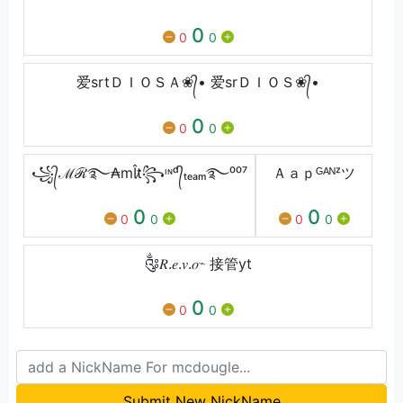
0
0
0
爱srtＤＩＯＳＡ❀᭄• 爱srＤＩＯＳ❀᭄•
0
0
0
꧁᭄ℳℛ࿐₳mÎt̷꧂ᶦᶰᵈ᭄ₜₑₐₘ࿐⁰⁰⁷
Ａａｐᴳᴬᴺᶻツ
0
0
0
0
0
0
༂𝑅.𝑒.𝑣.𝑜⌁ 接管yt
0
0
0
Submit New NickName