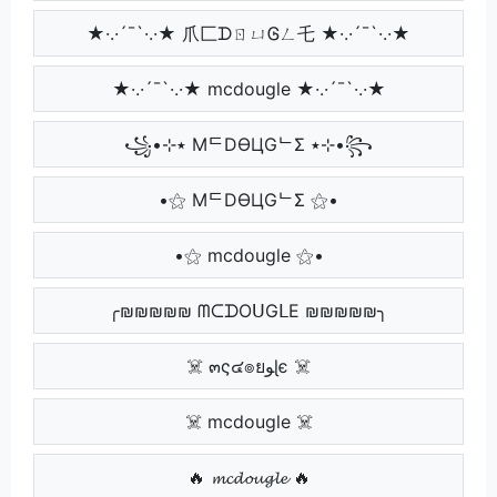
★·.·´¯`·.·★ 爪匚ᗪㄖㄩᎶㄥ乇 ★·.·´¯`·.·★
★·.·´¯`·.·★ mcdougle ★·.·´¯`·.·★
꧁•⊹٭ MᄃDӨЦGᄂΣ ٭⊹•꧂
•⚝ MᄃDӨЦGᄂΣ ⚝•
•⚝ mcdougle ⚝•
╭₪₪₪₪₪ ᗰᑕᗪOᑌGᒪE ₪₪₪₪₪╮
☠️ ๓ς๔๏ยﻮɭє ☠️
☠️ mcdougle ☠️
🔥 𝓶𝓬𝓭𝓸𝓾𝓰𝓵𝓮 🔥