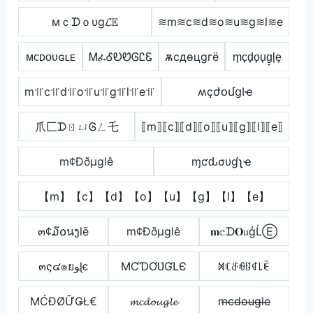
мｃᗪｏυg𝓛𝔼
≋m≋c≋d≋o≋u≋g≋l≋e
ᴍᴄᴅᴏᴜɢʟᴇ
ᎷፈᎴᎧᏬᎶᏝᏋ
ѫcдѳцgгё
m̟c̟d̟o̟u̟g̟l̟e̟
m꜉꜍c꜉꜍d꜉꜍o꜉꜍u꜉꜍g꜉꜍l꜉꜍e꜉꜍
ʍçժօմցӀҽ
爪匚ᗪㄖㄩᎶㄥ乇
⟦m⟧⟦c⟧⟦d⟧⟦o⟧⟦u⟧⟦g⟧⟦l⟧⟦e⟧
m¢Ððµglê
ɱƈԃσυɠʅҽ
【m】【c】【d】【o】【u】【g】【l】【e】
๓¢໓໐นງlē
m¢Ððµglê
𝐦𝕔ᗪ𝐎𝔲ģĹⒺ
๓ς๔๏ยﻮɭє
MƇƊƠƲƓԼЄ
ꁒꏸꁕꆂꐇꁍ꒒ꍟ
ΜĆĐØỮǤŁ€
𝓶𝓬𝓭𝓸𝓾𝓰𝓵𝓮
m̶c̶d̶o̶u̶g̶l̶e̶