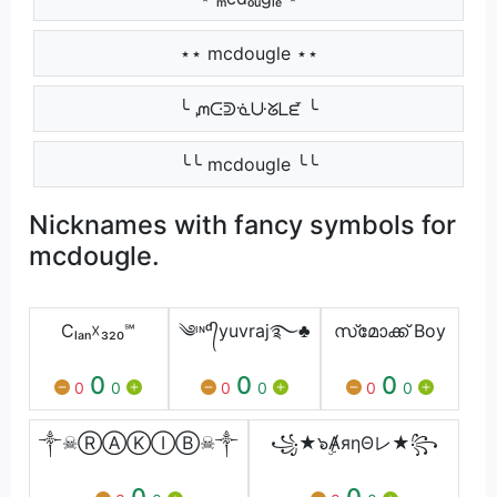
⋆⋆ mcdougle ⋆⋆
╰ ᘻᑢᕲᓍᑘᘜᒪᘿ ╰
╰╰ mcdougle ╰╰
Nicknames with fancy symbols for
mcdougle.
Cₗₐₙ☓₃₂₀℠
༄ᶦᶰᵈ᭄yuvraj࿐♣️
സ്‌മോക്ക് Boy
0
0
0
0
0
0
0
0
0
༒☠ⓇⒶⓀⒾⒷ☠༒
꧁⁣★๖ۣȺяηΘレ★꧂
0
0