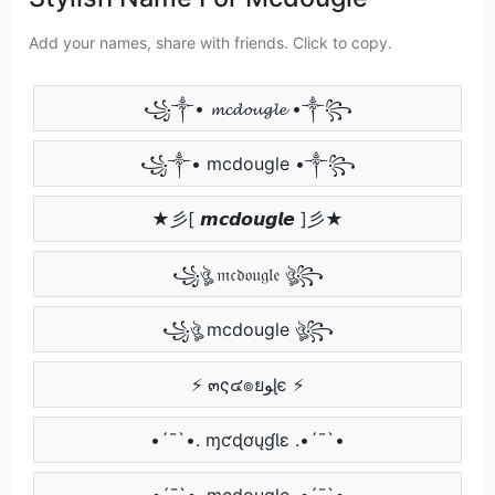
Add your names, share with friends. Click to copy.
꧁༒• 𝓶𝓬𝓭𝓸𝓾𝓰𝓵𝓮 •༒꧂
꧁༒• mcdougle •༒꧂
★彡[ 𝙢𝙘𝙙𝙤𝙪𝙜𝙡𝙚 ]彡★
꧁ঔৣ 𝔪𝔠𝔡𝔬𝔲𝔤𝔩𝔢 ঔৣ꧂
꧁ঔৣ mcdougle ঔৣ꧂
⚡ ๓ς๔๏ยﻮɭє ⚡
•´¯`•. ɱƈɖơųɠƖɛ .•´¯`•
•´¯`•. mcdougle .•´¯`•