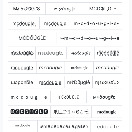
ᎷፈᎴᎧᏬᎶᏝᏋ
๓ς๔๏ยﻮɭє
MCDФЦGLΞ
m͢c͢d͢o͢u͢g͢l͢e͢
m͎c͎d͎o͎u͎g͎l͎e͎
m⋆c⋆d⋆o⋆u⋆g⋆l⋆e⋆
МČĎŐÚĞĹĔ
⊶m⊶c⊶d⊶o⊶u⊶g⊶l⊶e
m҉c҉d҉o҉u҉g҉l҉e҉
𝕞𝕔𝕕𝕠𝕦𝕘𝕝𝕖
𝓶𝓬𝓭𝓸𝓾𝓰𝓵𝓮
m͓̽c͓̽d͓̽o͓̽u͓̽g͓̽l͓̽e͓̽
m̲c̲d̲o̲u̲g̲l̲e̲
𝘮𝘤𝘥𝘰𝘶𝘨𝘭𝘦
𝔪𝔠𝔡𝔬𝔲𝔤𝔩𝔢
𝘮𝘤𝘥𝘰𝘶𝘨𝘭𝘦
ɯɔponƃlǝ
m̳c̳d̳o̳u̳g̳l̳e̳
m¢Ððµglê
ɱ८ძ૦υ૭Ն૯
ｍｃｄｏｕｇｌｅ
ꂵꉔ꒯ꄲ꒤ꍌ꒒ꏂ
м¢∂συgℓє
🅼🅲🅳🅾🆄🅶🅻🅴
爪匚ᗪㄖㄩᎶㄥ乇
𝐦𝐜𝐝𝐨𝐮𝐠𝐥𝐞
ᵐᶜᵈᵒᵘᵍˡᵉ
⨳m⨳c⨳d⨳o⨳u⨳g⨳l⨳e
𝚖𝚌𝚍𝚘𝚞𝚐𝚕𝚎