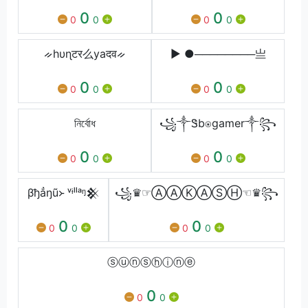
0
0
0
0
0
0
ᨀhυɳटर么yaदवᨀ
▶ ●────────亗
0
0
0
0
0
0
নির্বোধ
꧁༒Ꮥb⍟gamer༒꧂
0
0
0
0
0
0
βђẳŋũ᚛ ᵛᶤˡˡᵃᵑ𒆜
꧁♛☞ⒶⒶⓀⒶⓈⒽ☜♛꧂
0
0
0
0
0
0
ⓢⓤⓝⓢⓗⓘⓝⓔ
0
0
0