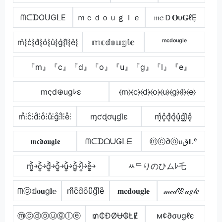
ᗰᑕᗪOᑌGᒪE
ｍｃｄｏｕｇｌｅ
𝔪𝕔Ｄ𝐎υ𝐆ℓẸ
m͛⦚c͛⦚d͛⦚o͛⦚u͛⦚g͛⦚l͛⦚e͛⦚
𝕞𝕔𝕕𝕠𝕦𝕘𝕝𝕖
ᵐᶜᵈᵒᵘᵍˡᵉ
『m』『c』『d』『o』『u』『g』『l』『e』
mςd⊕ugﾚε
⦑m⦒⦑c⦒⦑d⦒⦑o⦒⦑u⦒⦑g⦒⦑l⦒⦑e⦒
m̊⫶c̊⫶d̊⫶o̊⫶ů⫶g̊⫶l̊⫶e̊⫶
ɱƈɖơųɠƖɛ
m͓̽c͓̽d͓̽o͓̽u͓̽g͓̽l͓̽e͓̽
𝖒𝖈𝖉𝖔𝖚𝖌𝖑𝖊
ᗰᑕᗪᗝᑌǤᒪᗴ
ⓜⓒ∂ⓞ𝔲ق𝐋ᵉ
m͎͍͐￫c͎͍͐￫d͎͍͐￫o͎͍͐￫u͎͍͐￫g͎͍͐￫l͎͍͐￫e͎͍͐￫
ﾶᄃりのひムﾚ乇
ᗰⓒ𝕕𝐨𝐮g𝐥𝕖
m͆c͆d͆o͆u͆g͆l͆e͆
𝐦𝐜𝐝𝐨𝐮𝐠𝐥𝐞
𝓂𝒸𝒹🌸𝓊𝑔𝓁𝑒
ⓜⓒⓓⓞⓤⓖⓛⓔ
₥₵ĐØɄ₲ⱠɆ
м¢∂συgℓє