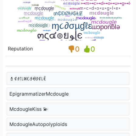
0
0
Reputation
💄ꁍꂑ꒓꒒ꁒꏸꁕꆂꐇꁍ꒒ꍟ
EpigrammatizerMcdougle
McdougleKiss 💫
McdougleAutopolyploids