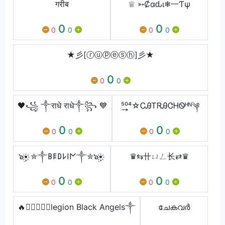
गरीब
♕ ➳Ȼαԃι❄一Ƭψ
0
0
0
0
0
0
★彡[ⓡⓤⓟⓔⓢⓗ]彡★
0
0
0
🖤꧁ ༒राधे राधे༒꧂ 💙
⁵͢͢͢⁰⁴☆ᏟᎯᎢᏒᎯᏣᎻᏫᴴᴺ༆
0
0
0
0
0
0
๖ۣ•҉ ✮༒𐌁𐌄𐌃𐌋𐌉𐌍༒✮๖ۣ•҉
♛⇆卄ㄩㄥ⻓⇄♛
0
0
0
0
0
0
🔥✇⃟⃢🏴‍☠️legion Black Angels༒
ചേകവർ