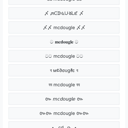
〆 ᘻᑢᕲᓍᑘᘜᒪᘿ 〆
〆〆 mcdougle 〆〆
ට 𝐦𝐜𝐝𝐨𝐮𝐠𝐥𝐞 ට
ටට mcdougle ටට
ব м¢∂συgℓє ব
বব mcdougle বব
៚ 𝘮𝘤𝘥𝘰𝘶𝘨𝘭𝘦 ៚
៚៚ mcdougle ៚៚
⋆ ₘcdₒᵤgₗₑ ⋆