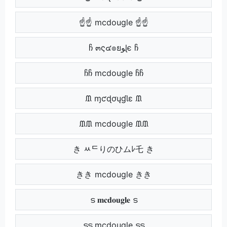
☝☝ mcdougle ☝☝
ჩ ๓ς๔๏ยﻮɭє ჩ
ჩჩ mcdougle ჩჩ
ᙢ ɱƈɖơųɠƖɛ ᙢ
ᙢᙢ mcdougle ᙢᙢ
き ﾶᄃりのひムﾚ乇 き
きき mcdougle きき
ട 𝐦𝐜𝐝𝐨𝐮𝐠𝐥𝐞 ട
ടട mcdougle ടട