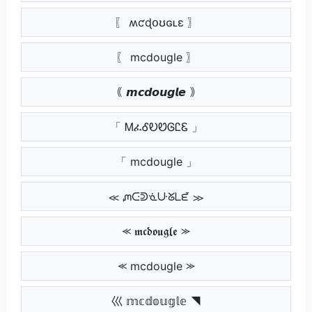
〖 ʍƈɖօʊɢʟɛ 〗
〖 mcdougle 〗
｟ 𝙢𝙘𝙙𝙤𝙪𝙜𝙡𝙚 ｠
「 ᎷፈᎴᎧᏬᎶᏝᏋ 」
「 mcdougle 」
≪ ᘻᑢᕲᓍᑘᘜᒪᘿ ≫
⪻ 𝖒𝖈𝖉𝖔𝖚𝖌𝖑𝖊 ⪼
⪻ mcdougle ⪼
巛 𝕞𝕔𝕕𝕠𝕦𝕘𝕝𝕖 ◥