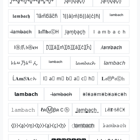
l͎͍͐￫￫a͎͍͐￫m͎͍͐￫b͎͍͐￫￫a͎͍͐￫c͎͍͐￫h͎͍͐￫
l͓̽a͓̽m͓̽b͓̽a͓̽c͓̽h͓̽
l͓̽̾a͓̽m͓̽b͓̽̾a͓̽c͓̽h͓̽
𝖑𝖆𝖒𝖇𝖆𝖈𝖍
l͆a͆m͆b͆a͆c͆h͆
l͛⦚⦚a͛⦚m͛⦚b͛⦚⦚a͛⦚c͛⦚h͛⦚
ˡᵃᵐᵇᵃᶜʰ
l̴̶a̴m̴b̴̶a̴c̴h̴
𝐥𝔞ᗰ𝐛𝔞ⓒᕼ
l͙a͙m͙b͙a͙c͙h͙
ｌａｍｂａｃｈ
lⓐ爪𝓫ⓐ𝐜н
⦏l̂⦎⦎⦏â⦎⦏m̂⦎⦏b̂⦎⦎⦏â⦎⦏ĉ⦎⦏ĥ⦎
l̷a̷m̷b̷a̷c̷h̷
ﾚﾑﾶ乃ﾑᄃん
ˡᵃᵐᵇᵃᶜʰ
𝓵𝓪𝓶𝓫𝓪𝓬𝓱
𝘭𝘢𝘮𝘣𝘢𝘤𝘩
Ĺ𝐀𝐦𝓑𝐀𝕔𝓱
l⃣ a⃣ m⃣ b⃣ a⃣ c⃣ h⃣
𝐋𝔞ⓜᵇ𝔞ⓒ𝕙
𝗹𝗮𝗺𝗯𝗮𝗰𝗵
l̶a̶m̶b̶a̶c̶h̶
⨳l⨳a⨳m⨳b⨳a⨳c⨳h
𝚕𝚊𝚖𝚋𝚊𝚌𝚑
ℓคⓂβคＣⓗ
l̳͢a͢m͢b̳͢a͢c͢h͢
꒒ꋬꂵꃳꋬꉔꁝ
⧼l̼⧽⧽⧼a̼⧽⧼m̼⧽⧼b̼⧽⧽⧼a̼⧽⧼c̼⧽⧼h̼⧽
l҉a҉m҉b҉a҉c҉h҉
𝚕̷̴𝚊̷𝚖̷𝚋̷̴𝚊̷𝚌̷𝚑̷