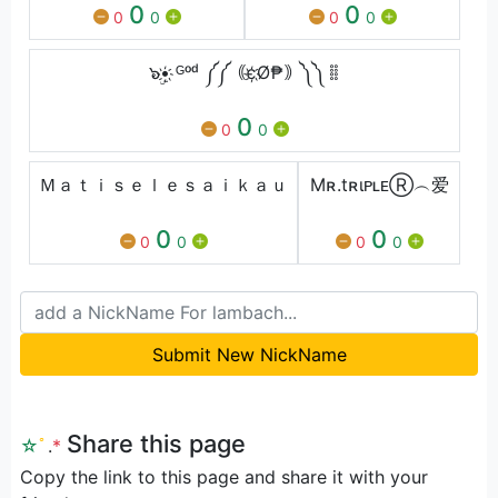
0
0
0
0
0
0
๖ۣ•҉ ᴳᵒᵈ ༼༼｟є҉Ø₱｠༽ ༽ 𐄠
0
0
0
Ｍａｔｉｓｅｌｅｓａｉｋａｕ
Mʀ.tʀιᴘʟᴇⓇ︵爱
0
0
0
0
0
0
Submit New NickName
Share this page
☆
ﾟ
.
*
Copy the link to this page and share it with your