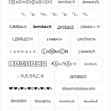
⟦l⟧̲̅⟦a⟧⟦m⟧⟦b⟧̲̅⟦a⟧⟦c⟧⟦h⟧
𝘭𝘢𝘮𝘣𝘢𝘤𝘩
ɭค๓๒คςђ
『l』『a』『m』『b』『a』『c』『h』
ᏝᏗᎷᏰᏗፈᏂ
𝙡𝙖𝙢𝙗𝙖𝙘𝙝
l̳̲a̳m̳b̳̲a̳c̳h̳
𝓛άмвάｃＨ
LДMБДCH
ʟ̷ᴀᴍʙ̷ᴀᴄʜ
ʅαɱႦαƈԋ
ｌａｍｂａｃｈ
ⓁαⓂ𝐛αⒸ𝐇
Ļάмвάςħ
🄻🄰🄼🄱🄰🄲🄷
ℓⒶ𝔪乃Ⓐ𝕔𝓗
𝔩𝔞𝔪𝔟𝔞𝔠𝔥
ㄥ卂爪乃卂匚卄
l̷̲a̲m̲b̷̲a̲c̲h̲
♥l͛♥a♥m♥b͛♥a♥c♥h
⦑l⦒̂⦑a⦒⦑m⦒⦑b⦒̂⦑a⦒⦑c⦒⦑h⦒
låmßå¢h
lɐɯqɐɔɥ
𝓵𝓪𝓶𝓫𝓪𝓬𝓱
𝓁𝒶𝓂𝒷𝒶𝒸𝒽