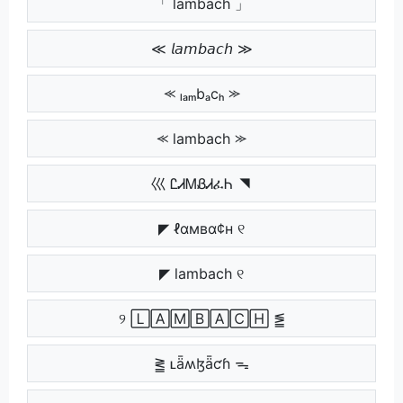
「 lambach 」
≪ 𝘭𝘢𝘮𝘣𝘢𝘤𝘩 ≫
⪻ ₗₐₘbₐcₕ ⪼
⪻ lambach ⪼
巛 ᏝᏗᎷᏰᏗፈᏂ ◥
◤ ℓαмвα¢н ୧
◤ lambach ୧
୨ 🄻🄰🄼🄱🄰🄲🄷 ⪑
⪒ ʟǟʍɮǟƈɦ ᯓ