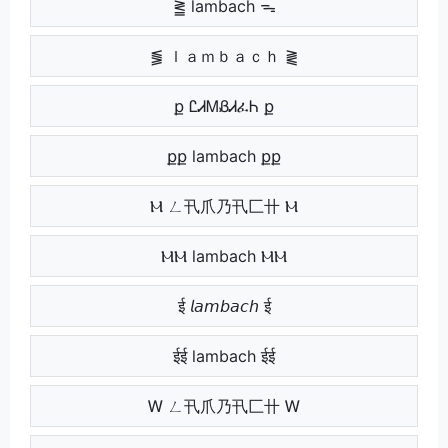
⪒ lambach ᯓ
⪓ ｌａｍｂａｃｈ ⪔
ք ᏝᏗᎷᏰᏗፈᏂ ք
քք lambach քք
Ⲙ ㄥ卂爪乃卂匚卄 Ⲙ
ⲘⲘ lambach ⲘⲘ
ई 𝘭𝘢𝘮𝘣𝘢𝘤𝘩 ई
ईई lambach ईई
Ꮃ ㄥ卂爪乃卂匚卄 Ꮃ