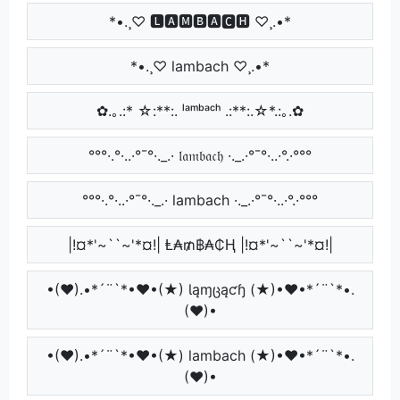
*•.¸♡ 🅻🅰🅼🅱🅰🅲🅷 ♡¸.•*
*•.¸♡ lambach ♡¸.•*
✿.｡.:* ☆:**:. ˡᵃᵐᵇᵃᶜʰ .:**:.☆*.:｡.✿
°°°·.°·..·°¯°·._.· 𝔩𝔞𝔪𝔟𝔞𝔠𝔥 ·._.·°¯°·..·°.·°°°
°°°·.°·..·°¯°·._.· lambach ·._.·°¯°·..·°.·°°°
|!¤*'~``~'*¤!| Ⱡ₳₥฿₳₵Ⱨ |!¤*'~``~'*¤!|
•(♥).•*´¨`*•♥•(★) Ɩąɱცąƈɧ (★)•♥•*´¨`*•.
(♥)•
•(♥).•*´¨`*•♥•(★) lambach (★)•♥•*´¨`*•.
(♥)•