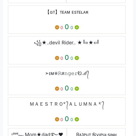
【ɢᴛ】ᴛᴇᴀᴍ ᴇsᴛᴇʟᴀʀ
0
0
0
꧁★..devil Rider.. ★╚»★«╝
0
0
0
➣ɪᴍ✯𝚁ส𝚗𝚐𝚎𝚛Ꭷℳ᭄
0
0
0
ＭＡＥＳＴＲＯˢ ᭄ㅤㅤＡＬＵＭＮＡ ᴷ ᭄
0
0
0
ᶫᵒᵛᵉᵧₒᵤ Mom★dad࿐♥
Rᴀנᴘuт乡vιᴘuʟsιɴн