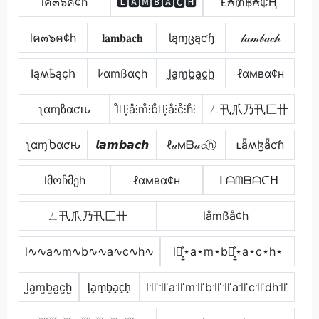
lค๓๖ค¢h
🅻🅰🅼🅱🅰🅲🅷
Ⱡ₳₥฿₳₵Ⱨ
lค๓๖ค¢h
𝐥𝐚𝐦𝐛𝐚𝐜𝐡
Ɩąɱცąƈɧ
𝓁𝒶𝓂𝒷𝒶𝒸𝒽
Ӏąʍҍąçհ
ﾚαmßαςh
l̼a̼m̼b̼a̼c̼h̼
ℓαмвα¢н
ʅαɱზαƈԋ
l̊⫶͎⫶å⫶m̊⫶b̊⫶͎⫶å⫶c̊⫶h̊⫶
ㄥ卂爪乃卂匚卄
ʅαɱႦαƈԋ
𝙡𝙖𝙢𝙗𝙖𝙘𝙝
ℓ𝒶мᗷ𝒶𝓬ⓗ
ʟǟʍɮǟƈɦ
lმოჩმეh
ℓαмвα¢н
ᒪᗩᗰᗷᗩᑕᕼ
ㄥ卂爪乃卂匚卄
låmßå¢h
l∿∿a∿m∿b∿∿a∿c∿h∿
l⋆͎͍͐⋆a⋆m⋆b⋆͎͍͐⋆a⋆c⋆h⋆
l̺a̺m̺b̺a̺c̺h̺
l̟a̟m̟b̟a̟c̟h̟
l꜉꜍꜉꜍a꜉꜍m꜉꜍b꜉꜍꜉꜍a꜉꜍c꜉꜍dh꜉꜍