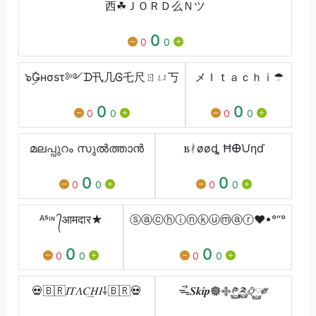
西☘ＪＯＲＤ么Ｎツ
0
0
0
๖ۣۜǤнσsτ༻ᗪ卂几Ꮆ乇尺ㄖㄩ丂
メＩｔａｃｈｉ☂
0
0
0
0
0
0
മലപ്പുറം സുൽത്താൻ
𐌱ᚯøøȡ Ħ𐌈ᙀηď
0
0
0
0
0
0
ᴬˢᶥᶰ ᭄आमदार★
ⓢⓐⓒⓗⓘⓝⓚⓤⓜⓐⓡ♥•°“°
0
0
0
0
0
0
💀🇧🇷𝐼𝑇𝛬𝐶͢𝐻𝐼⸸🇧🇷💀
ᯓᯭ𝑺𝒌𝒊𝒑𖣔࿇༲࿆༫࿆࿂࿆༗