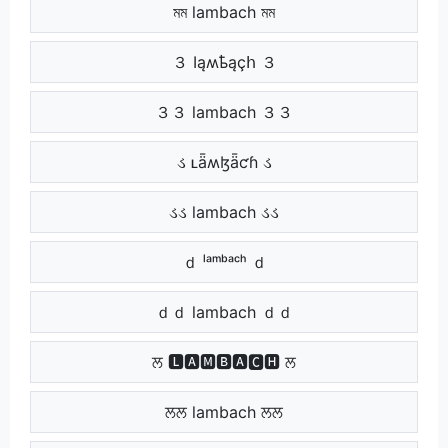
মম lambach মম
３ Ӏąʍҍąçհ ３
３３ lambach ３３
ડ ʟǟʍɮǟƈɦ ડ
ડડ lambach ડડ
ｄ ˡᵃᵐᵇᵃᶜʰ ｄ
ｄｄ lambach ｄｄ
ਲ 🅻🅰🅼🅱🅰🅲🅷 ਲ
ਲਲ lambach ਲਲ