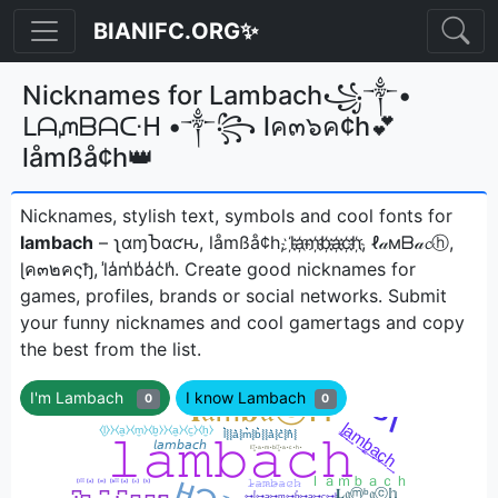
BIANIFC.ORG✨
Nicknames for Lambach꧁༒•
ᒪᗩᘻᗷᗩᑢᕼ •༒꧂ lค๓๖ค¢h💕
låmßå¢h👑
Nicknames, stylish text, symbols and cool fonts for
lambach
– ʅαɱႦαƈԋ, låmßå¢h, l҉a҉m҉b҉a҉c҉h҉, ℓ𝒶мᗷ𝒶𝓬ⓗ,
ɭค๓๒คςђ, l̾a̾m̾b̾a̾c̾h̾ㅤ. Create good nicknames for
games, profiles, brands or social networks. Submit
your funny nicknames and cool gamertags and copy
the best from the list.
I'm Lambach
I know Lambach
0
0