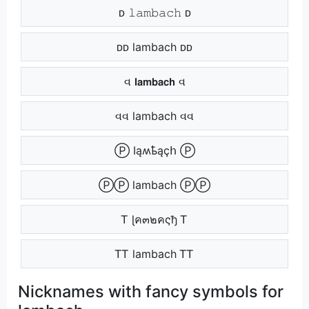
ᴅ 𝚕𝚊𝚖𝚋𝚊𝚌𝚑 ᴅ
ᴅᴅ lambach ᴅᴅ
વ 𝗹𝗮𝗺𝗯𝗮𝗰𝗵 વ
વવ lambach વવ
Ⓟ Ӏąʍҍąçհ Ⓟ
ⓅⓅ lambach ⓅⓅ
Ꭲ ɭค๓๒คςђ Ꭲ
ᎢᎢ lambach ᎢᎢ
Nicknames with fancy symbols for