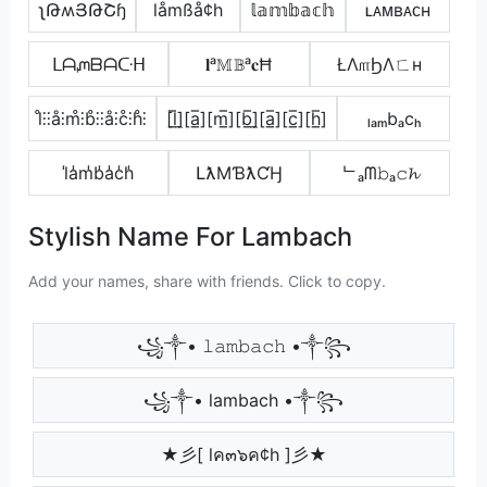
ʅԹʍՅԹՇɧ
låmßå¢h
𝕝𝕒𝕞𝕓𝕒𝕔𝕙
ʟᴀᴍʙᴀᴄʜ
ᒪᗩᘻᗷᗩᑢᕼ
𝐥ᵃ𝕄𝔹ᵃ𝐜Ħ
ŁΛ௱ϦΛㄈн
l̊⫶⫶å⫶m̊⫶b̊⫶⫶å⫶c̊⫶h̊⫶
[l̲̅]̼[a̲̅][m̲̅][b̲̅]̼[a̲̅][c̲̅][h̲̅]
ₗₐₘbₐcₕ
l̾a̾m̾b̾a̾c̾h̾
ԼƛMƁƛƇӇ
ᄂₐᗰ𝚋ₐ𝚌𝓱
Stylish Name For Lambach
Add your names, share with friends. Click to copy.
꧁༒• 𝚕𝚊𝚖𝚋𝚊𝚌𝚑 •༒꧂
꧁༒• lambach •༒꧂
★彡[ lค๓๖ค¢h ]彡★