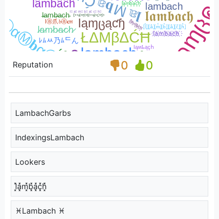
0
0
Reputation
LambachGarbs
IndexingsLambach
Lookers
l͓̽a͓̽m͓̽b͓̽a͓̽c͓̽h͓̽
♓Lambach ♓