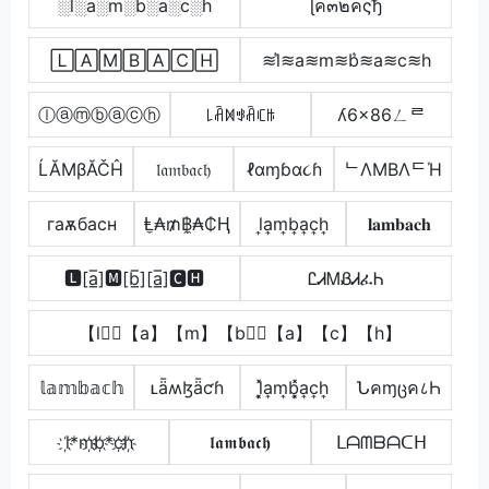
░l░a░m░b░a░c░h
ɭค๓๒คςђ
🄻🄰🄼🄱🄰🄲🄷
≋l͛≋a≋m≋b͛≋a≋c≋h
ⓛⓐⓜⓑⓐⓒⓗ
꒒ꋫꁒꃃꋫꏸꑛ
ʎ6x86ㄥᄅ
ĹĂМβĂČĤ
𝔩𝔞𝔪𝔟𝔞𝔠𝔥
ℓαɱɓα૮ɦ
ᄂΛMBΛᄃΉ
гаѫбаcн
Ⱡ̼₳₥฿̼₳₵Ⱨ
l͎a͎m͎b͎a͎c͎h͎
𝐥𝐚𝐦𝐛𝐚𝐜𝐡
🅻[a̲̅]🅼[b̲̅][a̲̅]🅲🅷
ᏝᏗᎷᏰᏗፈᏂ
【l】⃣【a】【m】【b】⃣【a】【c】【h】
𝕝𝕒𝕞𝕓𝕒𝕔𝕙
ʟǟʍɮǟƈɦ
l͎͓̽a͎m͎b͎͓̽a͎c͎h͎
Նคɱცค८Һ
l҉*m҉b҉*c҉h҉
𝖑𝖆𝖒𝖇𝖆𝖈𝖍
ᒪᗩᗰᗷᗩᑕᕼ