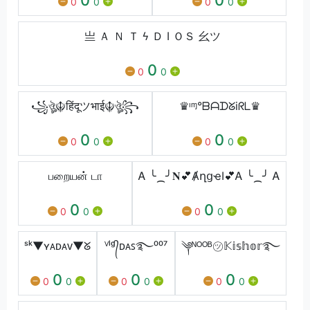
0
0
0
0
亗 Ａ Ｎ Ｔ ϟ Ｄ I ＯＳ ⺓ツ
0
0
0
꧁ঔৣ☬हिंदूツभाई☬ঔৣ꧂
♛ᶦᶬ°ᗷᗩᗪᘜiᖇᒪ♛
0
0
0
0
0
0
பறையன் டா
Ꭺ ╰⁔╯𝐍💕ȺղցҽӀ💕Ꭺ ╰⁔╯ Ꭺ
0
0
0
0
0
0
ˢᵏ▼ʏᴀᴅᴀᴠ▼ᘜ
ⱽˡᵍ᭄ᴅᴀꜱ࿐⁰⁰⁷
༆ᴺᴼᴼᴮ㋡𝕂𝕚𝕤𝕙𝕠𝕣࿐
0
0
0
0
0
0
0
0
0