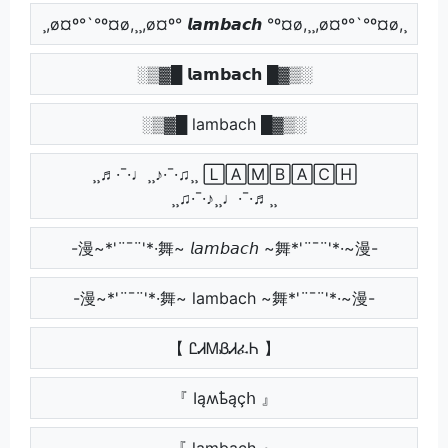
¸,ø¤º°`°º¤ø,¸¸,ø¤º° 𝙡𝙖𝙢𝙗𝙖𝙘𝙝 °º¤ø,¸¸,ø¤º°`°º¤ø,¸
░▒▓█ 𝗹𝗮𝗺𝗯𝗮𝗰𝗵 █▓▒░
░▒▓█ lambach █▓▒░
¸¸♬·¯·♩¸¸♪·¯·♫¸¸ 🄻🄰🄼🄱🄰🄲🄷
¸¸♫·¯·♪¸¸♩·¯·♬¸¸
-漫~*'¨¯¨'*·舞~ 𝘭𝘢𝘮𝘣𝘢𝘤𝘩 ~舞*'¨¯¨'*·~漫-
-漫~*'¨¯¨'*·舞~ lambach ~舞*'¨¯¨'*·~漫-
【 ᏝᏗᎷᏰᏗፈᏂ 】
『 Ӏąʍҍąçհ 』
『 lambach 』