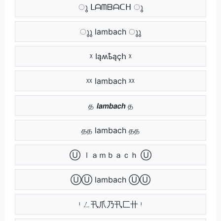
ു ᒪᗩᗰᗷᗩᑕᕼ ു
ുു lambach ുു
ᵡ Ӏąʍҍąçհ ᵡ
ᵡᵡ lambach ᵡᵡ
த 𝙡𝙖𝙢𝙗𝙖𝙘𝙝 த
தத lambach தத
Ⓤ ｌａｍｂａｃｈ Ⓤ
ⓊⓊ lambach ⓊⓊ
ᵎ ㄥ卂爪乃卂匚卄 ᵎ