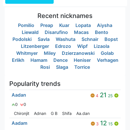
Recent nicknames
Pomilio
Preap
Kuar
Lopata
Aiysha
Liewald
Disarufino
Macas
Bento
Podolski
Savla
Washuta
Schnair
Bopst
Litzenberger
Edrozo
Wipf
Lizaola
Whitmyer
Miley
Dzierzanowski
Golab
Erlikh
Hamam
Dence
Heniser
Verhagen
Rosi
Slaga
Torrice
Popularity trends
21
Aadan
4
25
0
0
Chironjit
Adnan
G‎ B
Shifa
Aa.dan
12
Aadam
3
15