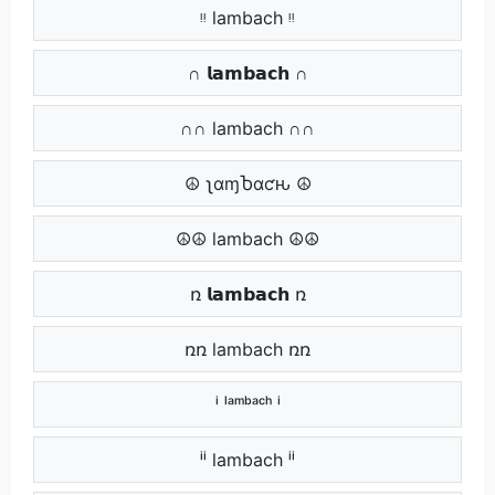
ᵎᵎ lambach ᵎᵎ
∩ 𝗹𝗮𝗺𝗯𝗮𝗰𝗵 ∩
∩∩ lambach ∩∩
☮ ʅαɱႦαƈԋ ☮
☮☮ lambach ☮☮
ռ 𝗹𝗮𝗺𝗯𝗮𝗰𝗵 ռ
ռռ lambach ռռ
ⁱ ˡᵃᵐᵇᵃᶜʰ ⁱ
ⁱⁱ lambach ⁱⁱ