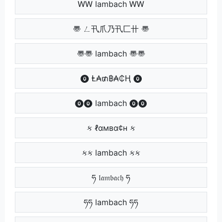
ᎳᎳ lambach ᎳᎳ
〠 ㄥ卂爪乃卂匚卄 〠
〠〠 lambach 〠〠
⓿ Ⱡ₳₥฿₳₵Ⱨ ⓿
⓿⓿ lambach ⓿⓿
ક ℓαмвα¢н ક
કક lambach કક
ཧ 𝔩𝔞𝔪𝔟𝔞𝔠𝔥 ཧ
ཧཧ lambach ཧཧ