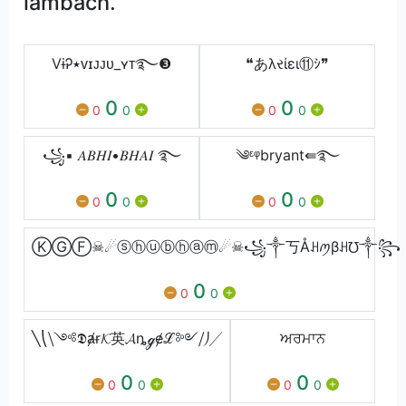
lambach.
VɨᎮ٭ᴠɪᴊᴊᴜ_ʏᴛ࿐❸
❝あλરίει⑪ｼ❞
0
0
0
0
0
0
꧁▪ 𝐴𝐵𝐻𝐼•𝐵𝐻𝐴𝐼 ࿐
༄ᵋᵠbryant⇚࿐
0
0
0
0
0
0
ⓀⒼⒻ☠☄ⓢⓗⓤⓑⓗⓐⓜ☄☠꧁༒丂Åꃅꪑβꃅ℧༒꧂
0
0
0
╲⎝⧹༺𝕯ⱥɍ𝓚️英𝓐ȵℊɇℒ༻⧸⎠╱
ਅਰਮਾਨ
0
0
0
0
0
0