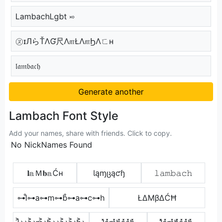
LambachLgbt ࿎
㋦ɪЛらŤΛƓ尺Λ௱ŁΛ௱ϦΛㄈн
𝔩𝔞𝔪𝔟𝔞𝔠𝔥
Generate another
Lambach Font Style
Add your names, share with friends. Click to copy.
No NickNames Found
𝐥𝕒Ｍ𝐛𝕒Ćн
Ɩąɱცąƈɧ
𝚕𝚊𝚖𝚋𝚊𝚌𝚑
⊶l̊⊶a⊶m⊶b̊⊶a⊶c⊶h
ŁΔΜβΔĆĦ