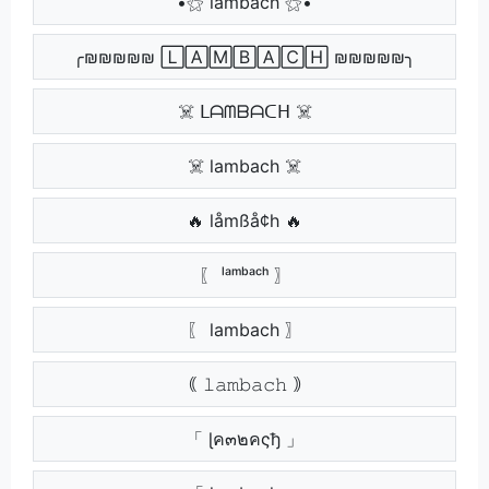
•⚝ lambach ⚝•
╭₪₪₪₪₪ 🄻🄰🄼🄱🄰🄲🄷 ₪₪₪₪₪╮
☠️ ᒪᗩᗰᗷᗩᑕᕼ ☠️
☠️ lambach ☠️
🔥 låmßå¢h 🔥
〖 ˡᵃᵐᵇᵃᶜʰ 〗
〖 lambach 〗
｟ 𝚕𝚊𝚖𝚋𝚊𝚌𝚑 ｠
「 ɭค๓๒คςђ 」