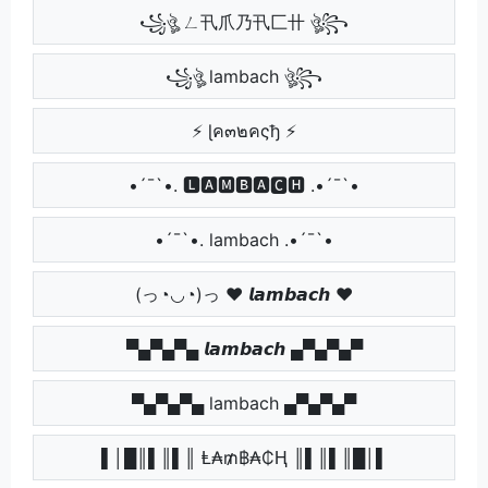
꧁ঔৣ ㄥ卂爪乃卂匚卄 ঔৣ꧂
꧁ঔৣ lambach ঔৣ꧂
⚡ ɭค๓๒คςђ ⚡
•´¯`•. 🅻🅰🅼🅱🅰🅲🅷 .•´¯`•
•´¯`•. lambach .•´¯`•
(っ◔◡◔)っ ♥ 𝙡𝙖𝙢𝙗𝙖𝙘𝙝 ♥
▀▄▀▄▀▄ 𝙡𝙖𝙢𝙗𝙖𝙘𝙝 ▄▀▄▀▄▀
▀▄▀▄▀▄ lambach ▄▀▄▀▄▀
▌│█║▌║▌║ Ⱡ₳₥฿₳₵Ⱨ ║▌║▌║█│▌