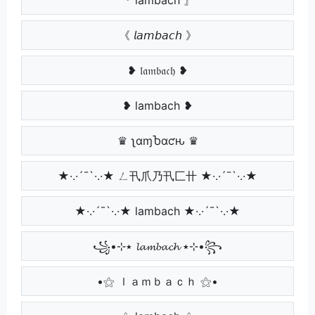
《 𝘭𝘢𝘮𝘣𝘢𝘤𝘩 》
❥ 𝔩𝔞𝔪𝔟𝔞𝔠𝔥 ❥
❥ lambach ❥
♛ ʅαɱႦαƈԋ ♛
★·.·´¯`·.·★ ㄥ卂爪乃卂匚卄 ★·.·´¯`·.·★
★·.·´¯`·.·★ lambach ★·.·´¯`·.·★
꧁•⊹٭ 𝓵𝓪𝓶𝓫𝓪𝓬𝓱 ٭⊹•꧂
•⚝ ｌａｍｂａｃｈ ⚝•