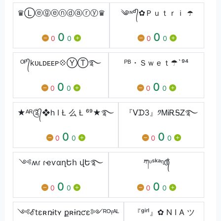
♛Ⓛⓔⓖⓔⓝⓓⓐⓡⓨ♛
༄ᶦᶰᵈ᭄✿Ｐｕｔｒｉ ☂️
0
0
0
0
0
0
ᴼᴾ᭄kᴜʟᴅᴇᴇᴘ💠ⓎⓉ࿐
ᴾᴮ・Ｓｗｅｔ☂`⁹⁴
0
0
0
0
0
0
★ᴬᴿ༊᭄❖h I Ł 么 Ł ⁶⁹★࿐
『ᐯᗪ3』༡ᎷᎥᎡᎦᏃ࿐
0
0
0
0
0
0
༺ʍɾ ɾҽѵɑղԵհ վԵ࿐
ཀᶹˢᵏᵃᶯ᭕ᬁ
0
0
0
0
0
0
༺ℰtɛʀռɨtʏ քʀɨռƈɛ༻ᴿᴼᵞᴬᴸ
『ᵍⁱʳˡ』✿ N I A ツ