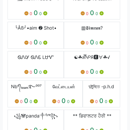
0
0
0
0
0
0
╰Åß╯•aim ➋ Shot•
▥𝕾𝖎𝖒𝖗𝖆𝖓?
0
0
0
0
0
0
ᏫᏁlᎩ ᏫᏁᏋ LᏌᏉ
☯☘ส፝֟ℕᴰЯ🅴∀☘√
0
0
0
0
0
0
Nbᵈ᭄ₜₑₐₘ࿐⁰⁰⁷
வேட்டையன்
দুষ্টুমিতে -p.h.d
0
0
0
0
0
0
0
0
0
꧁🐼panda༒ᶠᶥʳᵉ꧂
** ਡਿਫਾਲਟਰ ਹੈਰੀ **
0
0