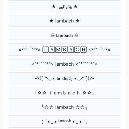
★ ₗₐₘbₐcₕ ★
★ lambach ★
☠ 𝐥𝐚𝐦𝐛𝐚𝐜𝐡 ☠
×º°”˜`”°º× 🄻🄰🄼🄱🄰🄲🄷 ×º°”˜`”°º×
×º°”˜`”°º× lambach ×º°”˜`”°º×
•?((¯°·._.• 𝖑𝖆𝖒𝖇𝖆𝖈𝖍 •._.·°¯))?•
╰☆☆ ｌａｍｂａｃｈ ☆☆╮
╰☆☆ lambach ☆☆╮
(¯´•._.• ˡᵃᵐᵇᵃᶜʰ •._.•´¯)