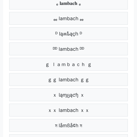
ₑ 𝐥𝐚𝐦𝐛𝐚𝐜𝐡 ₑ
ₑₑ lambach ₑₑ
ᴰ Ӏąʍҍąçհ ᴰ
ᴰᴰ lambach ᴰᴰ
ｇ ｌａｍｂａｃｈ ｇ
ｇｇ lambach ｇｇ
ｘ Ɩąɱცąƈɧ ｘ
ｘｘ lambach ｘｘ
ম låmßå¢h ম