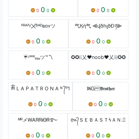
0
0
0
0
0
0
ᶜᴿᴬᶻᵞ〤ᴮᴬᴰʙᴏʏツ
气Ӄή气 ⫷վծհլծÐཉ⫸
0
0
0
0
0
0
☔️ᶫᵒᵛᵉᵧₒᵤツ™〽️
✪✪⁞⁝⁝乂❤noob❤乂⁝⁞⁝⁞✪✪
0
0
0
0
0
0
ༀ L A P A T R O N A ᴺ ᭄⁰1
ᙖᎥᏀ𝕭𝖗𝖔𝖙𝖍𝖊𝖗
0
0
0
0
0
0
ᴹᴿメᎳᎪᏒᏒᎥᎾᏒ࿐
៚᭄ＳＥＢＡＳＴϟＡＮ.
0
0
0
0
0
0