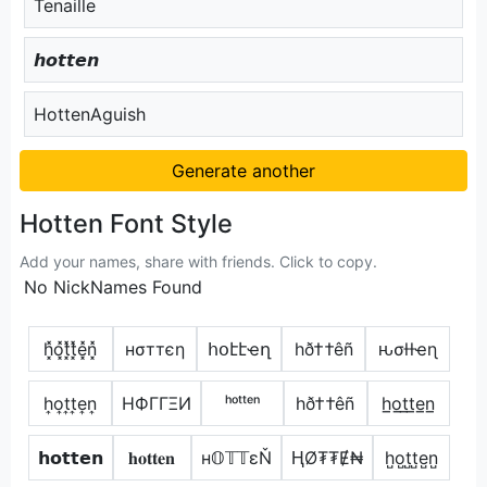
Tenaille
𝙝𝙤𝙩𝙩𝙚𝙣
HottenAguish
Generate another
Hotten Font Style
Add your names, share with friends. Click to copy.
No NickNames Found
h͓̽o͓̽t͓̽t͓̽e͓̽n͓̽
нσттєη
հօէէҽղ
hð††êñ
ԋσƚƚҽɳ
h͎o͎t͎t͎e͎n͎
HФΓΓΞИ
ʰᵒᵗᵗᵉⁿ
hð††êñ
h̲o̲t̲t̲e̲n̲
𝗵𝗼𝘁𝘁𝗲𝗻
𝐡𝐨𝐭𝐭𝐞𝐧
н𝕆𝕋𝕋εŇ
ⱧØ₮₮Ɇ₦
h̺o̺t̺t̺e̺n̺