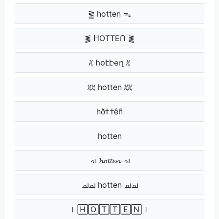
⪒ hotten ᯓ
⪓ ᕼOTTEᑎ ⪔
ᜰ հօէէҽղ ᜰ
ᜰᜰ hotten ᜰᜰ
⁩ hð††êñ ⁩
⁩⁩ hotten ⁩⁩
ച 𝓱𝓸𝓽𝓽𝓮𝓷 ച
ചച hotten ചച
꓄ 🄷🄾🅃🅃🄴🄽 ꓄