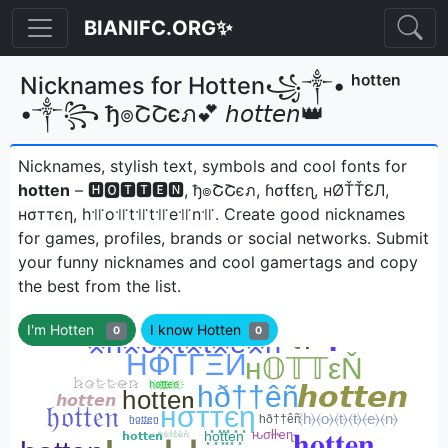
BIANIFC.ORG✨
Nicknames for Hotten꧁༒• ʰᵒᵗᵗᵉⁿ
•༒꧂ ђ๏ՇՇєภ💕 𝘩𝘰𝘵𝘵𝘦𝘯👑
Nicknames, stylish text, symbols and cool fonts for
hotten
– 🅷🅾🆃🆃🅴🅽, ђ๏ՇՇєภ, ɦσƭƭεɳ, нØŤŤƐЛ,
нσттєη, h꜉꜍o꜉꜍t꜉꜍t꜉꜍e꜉꜍n꜉꜍ㅤ. Create good nicknames
for games, profiles, brands or social networks. Submit
your funny nicknames and cool gamertags and copy
the best from the list.
I'm Hotten
I know Hotten
0
0