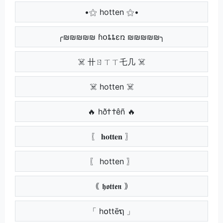
•⚝ hotten ⚝•
╭₪₪₪₪₪ ɦօȶȶɛռ ₪₪₪₪₪╮
☠️ 卄ㄖㄒㄒ乇几 ☠️
☠️ hotten ☠️
🔥 hð††êñ 🔥
〖 𝐡𝐨𝐭𝐭𝐞𝐧 〗
〖 hotten 〗
｟ 𝖍𝖔𝖙𝖙𝖊𝖓 ｠
「 h໐ttēຖ 」