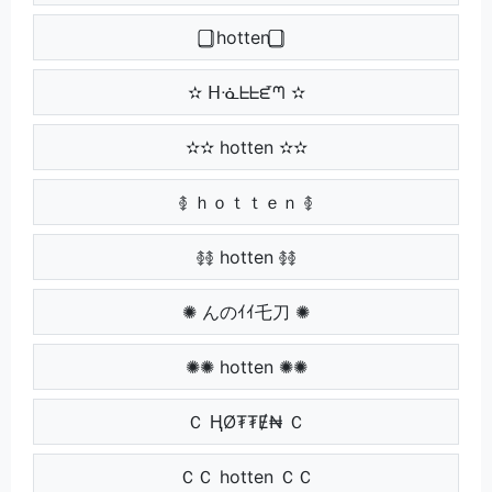
⃣⃣ hotten ⃣⃣
✫ ᕼᓍᖶᖶᘿᘉ ✫
✫✫ hotten ✫✫
࿅ ｈｏｔｔｅｎ ࿅
࿅࿅ hotten ࿅࿅
✺ んのｲｲ乇刀 ✺
✺✺ hotten ✺✺
Ｃ ⱧØ₮₮Ɇ₦ Ｃ
ＣＣ hotten ＣＣ