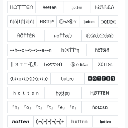
ᕼᗝ丅丅ᗴᑎ
h̴o̴t̴t̴e̴n̴
𝔥𝔬𝔱𝔱𝔢𝔫
ᏂᎧᏖᏖᏋᏁ
h͛⦚o͛⦚t͛⦚t͛⦚e͛⦚n͛⦚
𝐇Øtt𝓔ᶰ
ⓗ𝑜𝓉𝓉ⓔℕ
𝖍𝖔𝖙𝖙𝖊𝖓
h҉o҉t҉t҉e҉n҉
ĤŐŤŤĔŃ
нόŤŤ𝐞ⓝ
ⓗⓞⓣⓣⓔⓝ
⊶h⊶o⊶t⊶t⊶e⊶n
𝕙ⓞŤŤᵉη
h͆o͆t͆t͆e͆n͆
卄ㄖㄒㄒ乇几
Һ૦੮੮૯Ո
ⓗｏ𝐭𝐭є𝓃
ꁝꄲ꓄꓄ꏂꋊ
⧼h̼⧽⧼o̼⧽⧼t̼⧽⧼t̼⧽⧼e̼⧽⧼n̼⧽
h̟o̟t̟t̟e̟n̟
🅷🅾🆃🆃🅴🅽
ｈｏｔｔｅｎ
h͙o͙t͙t͙e͙n͙
ⱧØ₮₮Ɇ₦
『h』『o』『t』『t』『e』『n』
ɦօȶȶɛռ
𝙝𝙤𝙩𝙩𝙚𝙣
h͎͍͐￫o͎͍͐￫t͎͍͐￫t͎͍͐￫e͎͍͐￫n͎͍͐￫
𝕙𝕠𝕥𝕥𝕖𝕟
𝖍𝖔𝖙𝖙𝖊𝖓