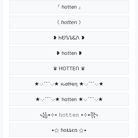
『 hotten 』
《 𝘩𝘰𝘵𝘵𝘦𝘯 》
❥ ᏂᎧᏖᏖᏋᏁ ❥
❥ hotten ❥
♛ ᕼOTTEᑎ ♛
★·.·´¯`·.·★ ԋσƚƚҽɳ ★·.·´¯`·.·★
★·.·´¯`·.·★ hotten ★·.·´¯`·.·★
꧁•⊹٭ 𝚑𝚘𝚝𝚝𝚎𝚗 ٭⊹•꧂
•⚝ ɦօȶȶɛռ ⚝•