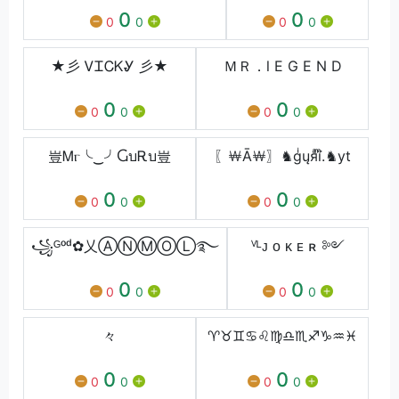
0
0
0
0
0
0
★彡 ᏙᏆᏟᏦᎽ 彡★
ＭＲ．l E G E N D
0
0
0
0
0
0
豈Ꮇⲅ╰‿╯ႺบᎡบ豈
〖￦Ā￦〗♞gͥųяͣïͫ.♞yt
0
0
0
0
0
0
꧁ᴳᵒᵈ✿乂ⒶⓃⓂⓄⓁ࿐
ⱽᴸᴊ ᴏ ᴋ ᴇ ʀ ༻
0
0
0
0
0
0
々
♈︎♉︎♊︎♋︎♌︎♍︎♎︎♏︎♐︎♑︎♒︎♓︎
0
0
0
0
0
0