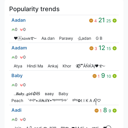
Popularity trends
21
Aadan
4
25
0
0
❤🇦ᴀᴅᴀɴ࿐
Aa.dan
Parawy
么adan
G‎ B
12
Aadam
3
15
0
0
Atya
Hindi Ma
Ankaj
Khor
🦋⃟‌⃟ ͥ ͣ ͫͫẮŇЌΆj🖤࿐
9
Baby
1
10
0
0
..𝑩𝒂𝒃𝒚..𝒈𝒊𝒓𝒍🥀🧸
ваву
Baby
Peach
༺°•ℬ₳ℬ¥•°ᴮᵒˢˢ°༻
ᴮᵇʸ✿t I K A A᭄♡
8
Aadi
1
9
0
0