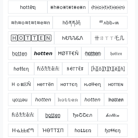
h໐ttēຖ
⨳h⨳o⨳t⨳t⨳e⨳n
⦑h⦒⦑o⦒⦑t⦒⦑t⦒⦑e⦒⦑n⦒
≋h≋o≋t≋t≋e≋n
hõནནპῆ
ᄅʌbbގʍ
🄷🄾🅃🅃🄴🄽
ᏂᎧᏖᏖᏋᏁ
卄ㄖㄒㄒ乇几
h̼o̼t̼t̼e̼n̼
𝙝𝙤𝙩𝙩𝙚𝙣
ĦØŦŦ€Ň
h҉o҉t҉t҉e҉n҉
𝔥𝔬𝔱𝔱𝔢𝔫
ɦσƭƭεɳ
h̊⫶o̊⫶t̊⫶t̊⫶e̊⫶n̊⫶
ꑛꆂ꓅꓅ꍟꁹ
⦏ĥ⦎⦏ô⦎⦏t̂⦎⦏t̂⦎⦏ê⦎⦏n̂⦎
Ｈｏ𝐭𝐭𝔼Ň
нѳттёп
нσттєη
ԋσƚƚҽɳ
ʜᴏᴛᴛᴇɴ
ɥoʇʇǝu
𝘩𝘰𝘵𝘵𝘦𝘯
𝚑̷𝚘̷𝚝̷𝚝̷𝚎̷𝚗̷
𝘩𝘰𝘵𝘵𝘦𝘯
h̷o̷t̷t̷e̷n̷
h̊⫶o̊⫶t̊⫶t̊⫶e̊⫶n̊⫶
h̳o̳t̳t̳e̳n̳
ђ๏ՇՇєภ
𝒽𝑜𝓉𝓉𝑒𝓃
ᕼᓍᖶᖶᘿᘉ
ΉӨƬƬΣП
ɦօȶȶɛռ
ɧơɬɬɛŋ