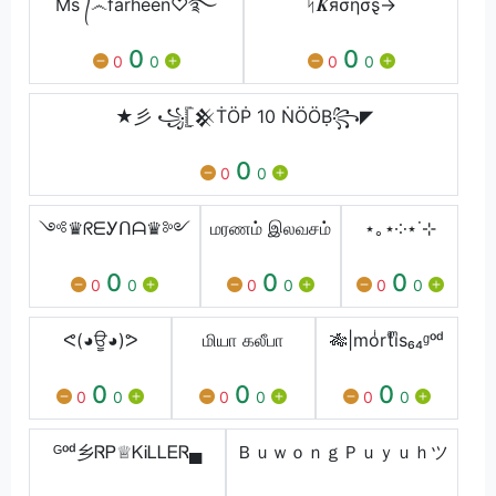
Ms ᭄෴farheen♡࿐
ᛋ𝜥яσἧσȿ→
0
0
0
0
0
0
★彡 ꧁𓊈𒆜ṪÖṖ 10 ṄÖÖḄ꧂◤
0
0
0
༺♛ᖇᗴᎩᑎᗩ♛༻
மரணம் இலவசம்
⋆｡⋆༶⋆˙⊹
0
0
0
0
0
0
0
0
0
ᕙ(◕ਊ◕)ᕗ
மியா கலீபா
🎋|moͥrtͣiͫs₆₄ᶢᵒᵈ
0
0
0
0
0
0
0
0
0
ᴳᵒᵈ乡ᏒᏢ♕ᏦᎥᏞᏞᎬᏒ▄
ＢｕｗｏｎｇＰｕｙｕｈツ