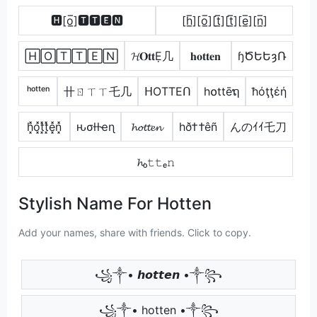
🅷[o̲̅]🆃🆃🅴🅽
[h̲̅][o̲̅][t̲̅][t̲̅][e̲̅][n̲̅]
🄷🄾🅃🅃🄴🄽
𝓗𝐎𝐭𝐭Ẹ几
𝐡𝐨𝐭𝐭𝐞𝐧
ɧԾԵԵȝՌ
ʰᵒᵗᵗᵉⁿ
卄ㄖㄒㄒ乇几
ᕼOTTEᑎ
h໐ttēຖ
ħόţţέή
h͓̽o͓̽t͓̽t͓̽e͓̽n͓̽
ԋσƚƚҽɳ
𝓱𝓸𝓽𝓽𝓮𝓷
hð††êñ
んのｲｲ乇刀
𝓱ₒ𝚝𝚝ₑ𝚗
Stylish Name For Hotten
Add your names, share with friends. Click to copy.
꧁༒• 𝙝𝙤𝙩𝙩𝙚𝙣 •༒꧂
꧁༒• hotten •༒꧂