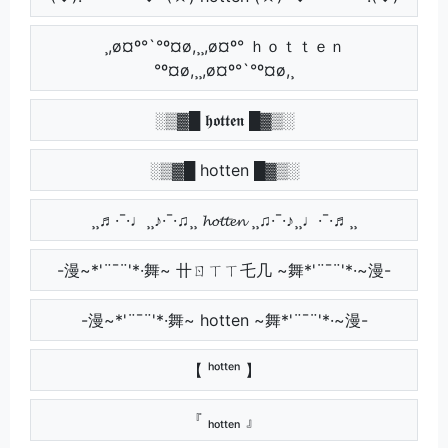
¸,ø¤º°`°º¤ø,¸¸,ø¤º° ｈｏｔｔｅｎ
°º¤ø,¸¸,ø¤º°`°º¤ø,¸
░▒▓█ 𝖍𝖔𝖙𝖙𝖊𝖓 █▓▒░
░▒▓█ hotten █▓▒░
¸¸♬·¯·♩¸¸♪·¯·♫¸¸ 𝓱𝓸𝓽𝓽𝓮𝓷 ¸¸♫·¯·♪¸¸♩·¯·♬¸¸
-漫~*'¨¯¨'*·舞~ 卄ㄖㄒㄒ乇几 ~舞*'¨¯¨'*·~漫-
-漫~*'¨¯¨'*·舞~ hotten ~舞*'¨¯¨'*·~漫-
【 ʰᵒᵗᵗᵉⁿ 】
『 ₕₒₜₜₑₙ 』