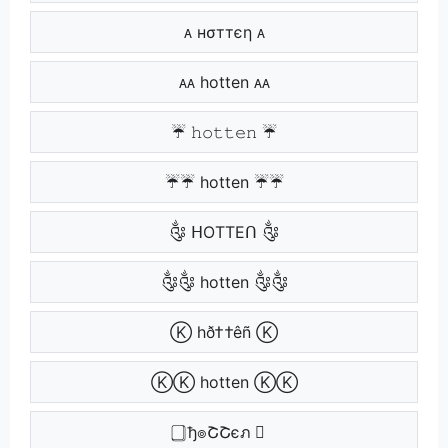
ᴀ нσттєη ᴀ
ᴀᴀ hotten ᴀᴀ
☔ 𝚑𝚘𝚝𝚝𝚎𝚗 ☔
☔☔ hotten ☔☔
༂ ᕼOTTEᑎ ༂
༂༂ hotten ༂༂
Ⓚ hð††êñ Ⓚ
ⓀⓀ hotten ⓀⓀ
⃣ ђ๏ՇՇєภ ⃣