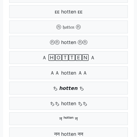
ᴇᴇ hotten ᴇᴇ
ⓝ 𝔥𝔬𝔱𝔱𝔢𝔫 ⓝ
ⓝⓝ hotten ⓝⓝ
Ａ 🄷🄾🅃🅃🄴🄽 Ａ
ＡＡ hotten ＡＡ
ち 𝙝𝙤𝙩𝙩𝙚𝙣 ち
ちち hotten ちち
न ʰᵒᵗᵗᵉⁿ न
नन hotten नन