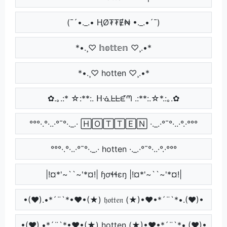
(¯´•._.• ⱧØ₮₮Ɇ₦ •._.•´¯)
*•.¸♡ 𝕙𝕠𝕥𝕥𝕖𝕟 ♡¸.•*
*•.¸♡ hotten ♡¸.•*
✿.｡.:* ☆:**:. ᕼᓍᖶᖶᘿᘉ .:**:.☆*.:｡.✿
°°°·.°·..·°¯°·._.· 🄷🄾🅃🅃🄴🄽 ·._.·°¯°·..·°.·°°°
°°°·.°·..·°¯°·._.· hotten ·._.·°¯°·..·°.·°°°
|!¤*'~``~'*¤!| ɧơɬɬɛŋ |!¤*'~``~'*¤!|
•(♥).•*´¨`*•♥•(★) 𝔥𝔬𝔱𝔱𝔢𝔫 (★)•♥•*´¨`*•.(♥)•
•(♥).•*´¨`*•♥•(★) hotten (★)•♥•*´¨`*•.(♥)•