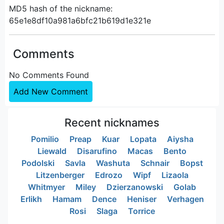
MD5 hash of the nickname:
65e1e8df10a981a6bfc21b619d1e321e
Comments
No Comments Found
Add New Comment
Recent nicknames
Pomilio
Preap
Kuar
Lopata
Aiysha
Liewald
Disarufino
Macas
Bento
Podolski
Savla
Washuta
Schnair
Bopst
Litzenberger
Edrozo
Wipf
Lizaola
Whitmyer
Miley
Dzierzanowski
Golab
Erlikh
Hamam
Dence
Heniser
Verhagen
Rosi
Slaga
Torrice