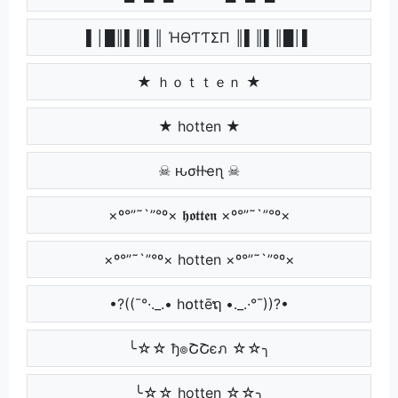
▌│█║▌║▌║ ΉӨƬƬΣП ║▌║▌║█│▌
★ ｈｏｔｔｅｎ ★
★ hotten ★
☠ ԋσƚƚҽɳ ☠
×º°”˜`”°º× 𝖍𝖔𝖙𝖙𝖊𝖓 ×º°”˜`”°º×
×º°”˜`”°º× hotten ×º°”˜`”°º×
•?((¯°·._.• h໐ttēຖ •._.·°¯))?•
╰☆☆ ђ๏ՇՇєภ ☆☆╮
╰☆☆ hotten ☆☆╮