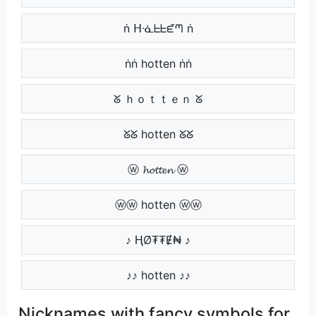
ṅ ᕼᓍᖶᖶᘿᘉ ṅ
ṅṅ hotten ṅṅ
ᘜ ｈｏｔｔｅｎ ᘜ
ᘜᘜ hotten ᘜᘜ
ⓦ 𝓱𝓸𝓽𝓽𝓮𝓷 ⓦ
ⓦⓦ hotten ⓦⓦ
♪ ⱧØ₮₮Ɇ₦ ♪
♪♪ hotten ♪♪
Nicknames with fancy symbols for