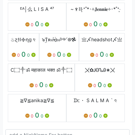
ᴱᴬ│么 L I S A ⁴⁷
~🍷⛓‧͙⁺˚*･༓𝐉𝐞𝐧𝐧𝐢𝐞༓･*˚⁺‧͙
0
0
0
0
0
0
♨ɀ࿈Ӏ࿇ղց々
๖ۣۜⲦʀⲑⷱ͜ⲭⷮɪⲛ༻࿌𖣘
亗〆headshot〆亗
0
0
0
0
0
0
0
0
0
C۝༒ॐ महाकाल भक्त ॐ༒۝
〤✿ᎫᎾᏖᎯ✬〤
0
0
0
0
0
0
≧∇≦anika≧∇≦
ᗪᥴ・ S A L M A `々
0
0
0
0
0
0