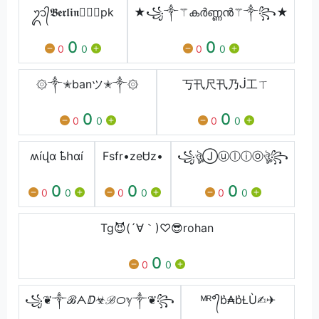
ᬊ᭄𝕭𝖊𝖗𝖑𝖎𝖓⁣㊝⃠pk
★꧁༒⚚കർണ്ണൻ⚚༒꧂★
0
0
0
0
0
0
۞༒✭banツ✭༒۞
丂卂尺卂乃ᒎ工ㄒ
0
0
0
0
0
0
ʍíվɑ ҍհɑí
Fsfr•zeᏌz•
꧁ঔৣⒿⓤⓛⓘⓞঔৣ꧂
0
0
0
0
0
0
0
0
0
Tg😈(´∀｀)♡😎rohan
0
0
0
꧁❦༒ℬᗅⅅ☣ℬᝪℽ༒❦꧂
ᴹᴿ°᭄b͛₳b͛Ƚ︎Ù✍︎✈︎