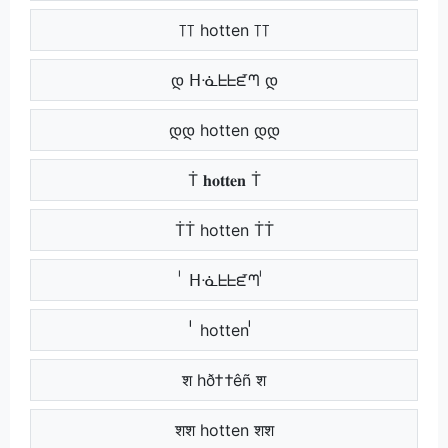
꓄꓄ hotten ꓄꓄
დ ᕼᓍᖶᖶᘿᘉ დ
დდ hotten დდ
Ṫ 𝐡𝐨𝐭𝐭𝐞𝐧 Ṫ
ṪṪ hotten ṪṪ
ᷝ ᕼᓍᖶᖶᘿᘉ ᷝ
ᷝᷝ hotten ᷝᷝ
श hð††êñ श
शश hotten शश