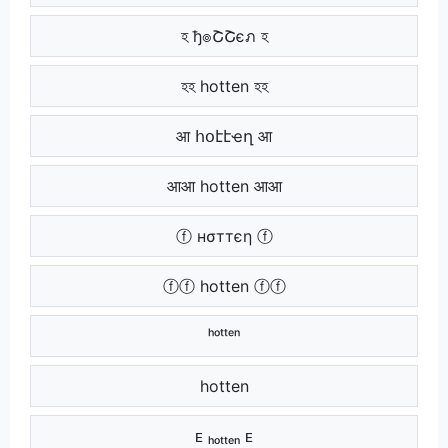
হ ђ๏ՇՇєภ হ
হহ hotten হহ
आ հօէէҽղ आ
आआ hotten आआ
ⓕ нσттєη ⓕ
ⓕⓕ hotten ⓕⓕ
ㅤ ʰᵒᵗᵗᵉⁿ ㅤ
ㅤㅤ hotten ㅤㅤ
ᴇ ₕₒₜₜₑₙ ᴇ