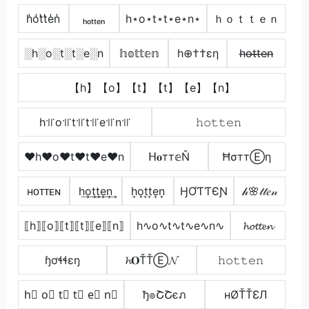
h̾o̾t̾t̾e̾n̾
ₕₒₜₜₑₙ
h⋆o⋆t⋆t⋆e⋆n⋆
ｈｏｔｔｅｎ
░h░o░t░t░e░n
𝕙𝕠𝕥𝕥𝕖𝕟
h⊕††εη
h̶o̶t̶t̶e̶n̶
【h】【o】【t】【t】【e】【n】
h꜉꜍o꜉꜍t꜉꜍t꜉꜍e꜉꜍n꜉꜍
𝚑𝚘𝚝𝚝𝚎𝚗
♥h♥o♥t♥t♥e♥n
ᕼ𝐨тт𝕖Ň
ĦσттⒺη
ʜᴏᴛᴛᴇɴ
h͢o͢t͢t͢e͢n͢
h͎o͎t͎t͎e͎n͎
ӇƠƬƬЄƝ
𝒽🌸𝓉𝓉𝑒𝓃
⟦h⟧⟦o⟧⟦t⟧⟦t⟧⟦e⟧⟦n⟧
h∿o∿t∿t∿e∿n∿
𝓱𝓸𝓽𝓽𝓮𝓷
ɧơɬɬɛŋ
𝓱𝐎ŤŤⒺ𝓝
𝚑𝚘𝚝𝚝𝚎𝚗
h⃣ o⃣ t⃣ t⃣ e⃣ n⃣
ђ๏ՇՇєภ
нØŤŤƐЛ