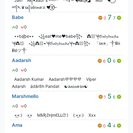
Jain
Aᴋ᭄▪aadi ࿐ᴮᴼˢˢ
ᵉᵛᶤᶩ࿐◥₳Ѧɖɨɨ◢
आdi
🖤⃝
ᶦᵅᶬ᭄➷♛sᴋ᭄งēr๓ควi ♥⃝࿐
7
Babe
0
7
0
0
٭٭ba͜͡be٭٭
꧁eat♥me♥babe꧂
👸🏻༆𝓑𝓪𝓫𝔂𝓫𝓾𝓬𝓱𝓼
༆👸🏻
꧁👸🏻•༆𝓑𝓪𝓫𝔂𝓫𝓾𝓬𝓱𝓼༆•👸🏻꧂
「ѕкя」༒ᙩﾑ
ᙩéツ༒
0
Aadarsh
6
6
0
0
Aadarsh Kumar
Aadarsh💜💜💜💜
Viper
Adarsh
ádãrßh Pandat
☯︎aᴀᴅᴀʀsʜ☯︎
5
Marshmello
1
6
0
0
×͜×:)
×͜×
MƛƦƧӇmЄԼԼƠ:)
(:×͜×:)
Xxx
4
Ama
0
4