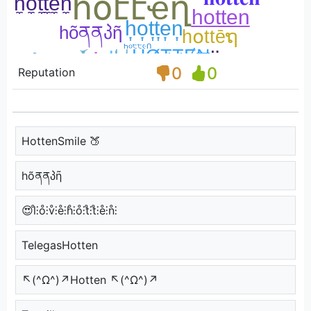
0
0
Reputation
HottenSmile 🍑
hõནནპῆ
😍l̊⫶o̊⫶v̊⫶e̊⫶h̊⫶o̊⫶t̊⫶t̊⫶e̊⫶n̊⫶
TelegasHotten
↖(^Ω^)↗Hotten ↖(^Ω^)↗