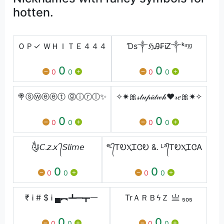
hotten.
ＯＰ✓ ＷＨＩＴＥ４４４
Ɗs༒ℌᎯ₣ᎥᏃ༒ᵏᶦᵑᶢ
0
0
0
0
0
0
🍭ⓢⓦⓔⓔⓣ ⓖⓘⓡⓛ✨
✧✷🎀𝓈𝓉𝓊𝓅𝒾𝒹𝓌𝒽❤𝓇𝑒🎀✷✧
0
0
0
0
0
0
༂𝘊.𝘻.𝘹 ᭄𝘚𝘭𝘪𝘮𝘦
ᵉᴸ᭄ᎢᎧⲬᏆᏣᎧ &. ᴸᵃ᭄ᎢᎧⲬᏆᏣᎪ
0
0
0
0
0
0
₹ Ꭵ # $ Ꭵ ▄︻┻═┳一
TrㅤＡＲＢϟＺ 亗 ₅₀₅
0
0
0
0
0
0