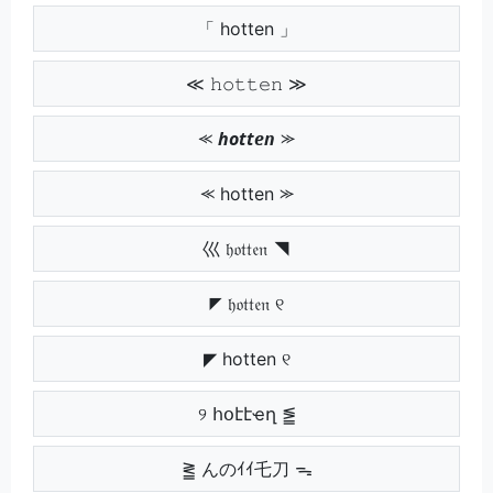
「 hotten 」
≪ 𝚑𝚘𝚝𝚝𝚎𝚗 ≫
⪻ 𝙝𝙤𝙩𝙩𝙚𝙣 ⪼
⪻ hotten ⪼
巛 𝔥𝔬𝔱𝔱𝔢𝔫 ◥
◤ 𝔥𝔬𝔱𝔱𝔢𝔫 ୧
◤ hotten ୧
୨ հօէէҽղ ⪑
⪒ んのｲｲ乇刀 ᯓ