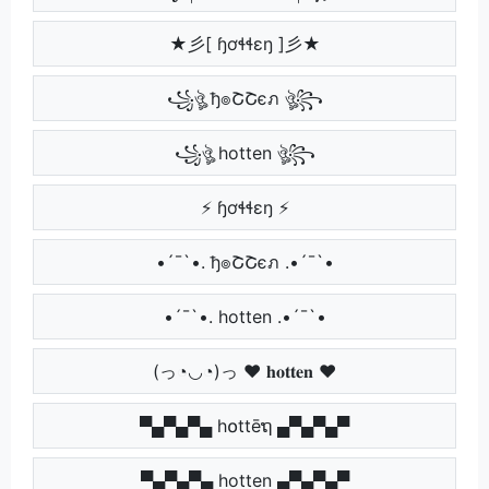
★彡[ ɧơɬɬɛŋ ]彡★
꧁ঔৣ ђ๏ՇՇєภ ঔৣ꧂
꧁ঔৣ hotten ঔৣ꧂
⚡ ɧơɬɬɛŋ ⚡
•´¯`•. ђ๏ՇՇєภ .•´¯`•
•´¯`•. hotten .•´¯`•
(っ◔◡◔)っ ♥ 𝐡𝐨𝐭𝐭𝐞𝐧 ♥
▀▄▀▄▀▄ h໐ttēຖ ▄▀▄▀▄▀
▀▄▀▄▀▄ hotten ▄▀▄▀▄▀