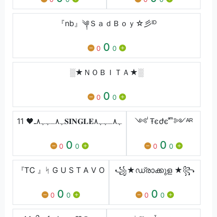
『nb』༆ＳａｄＢｏｙ☆彡ᴵᴰ
0
0
0
░★ＮＯＢＩＴＡ★░
0
0
0
11 🖤ﮩ٨ـﮩﮩ٨ـ𝐒𝐈𝐍𝐆𝐋𝐄ﮩ٨ـﮩﮩ٨
༺ ͥŦєժє ͣ ͫ༻ᴬᴿ
0
0
0
0
0
0
『ᎢᏟ 』ᛋ G U S T A V O
꧁★ഡ്രാക്കുള ★꧂
0
0
0
0
0
0