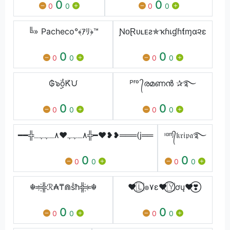
0
0
0
0
0
0
╚» Pacheco°﴾ｱﾘ﴿™
ƝᴏⱤᴜʟᴇƨ✯ҡɦเɠɦƭɱα૨ε
0
0
0
0
0
0
₲๖ۣۣۜoͥᏦͫᙀ
ᴾʳᵒ ᭄രമണൻ ✰࿐
0
0
0
0
0
0
━━╬٨ـﮩﮩ❤٨ـﮩﮩـ╬━❤️❥❥═══(j══
ᶦᵅᶬ᭄𝔨𝔯𝔦𝔭𝔞࿐
0
0
0
0
0
0
☬═҉╬ℛ₳₸⋒ṧћ╬҉═☬
❤⃝🇱๏۷ɛ❤⃝🇾ơų❤⃝❣️
0
0
0
0
0
0