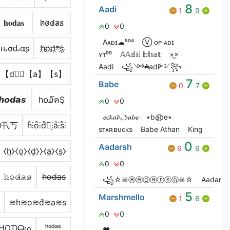
8
Aadi
1
9
𝐡𝐨𝐝𝐚𝐬
h̷o̷d̷a̷s̷
0
0
Aᴀᴅɪ☁︎⁵⁰⁴
Ⓥ︎ ᴏᴘ ᴀᴅɪ
ԋσԃαʂ
h҉o҉d҉*s҉
ʏᴛ⁹⁹
𝔸𝔸𝕕𝕚𝕚 𝕓𝕙𝕒𝕥
×͜×
Aadi
꧁༺₳adi༻꧂
【d】⃣【a】【s】
7
Babe
0
7
𝙝𝙤𝙙𝙖𝙨
h໐໓คŞ
0
0
𝓮𝓬𝓴𝓪𝓱_𝓫𝓪𝓫𝓮
٭ba͜͡be٭
ㅤㅤㅤㅤㅤ ㅤㅤ
ᗪ卂丂
h̊⫶o̊⫶d̊⫶͎⫶å⫶s̊⫶
sᴛᴀʀʙᴜᴄᴋs
Babe Athan
King
0
Aadarsh
6
6
⧼h̼⧽⧼o̼⧽⧼d̼⧽⧽⧼a̼⧽⧼s̼⧽
0
0
𝚑̷𝚘̷𝚍̷̴𝚊̷𝚜̷
h̶o̶d̶a̶s̶
꧁☆☠ⓐⓐⓓⓐⓡⓢⓗ☠☆
Aadarsh
5
Marshmello
1
6
丂
≋h≋o≋d͛≋a≋s
0
0
ᕼOᗪᗩᔕ
ʰᵒᵈᵃˢ
❤️