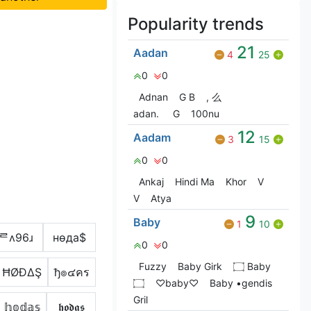
Popularity trends
21
Aadan
4
25
0
0
Adnan
G‎ B
, 么
adan.
G
100nu
12
Aadam
3
15
0
0
Ankaj
Hindi Ma
Khor
V
V
Atya
9
Baby
1
10
ᄅʌ96ɹ
нѳда$
0
0
Fuzzy
Baby Girk
۝ Baby
ĦØĐΔŞ
ђ๏๔คร
۝
♡baby♡
Baby •gendis
Gril
𝕙𝕠𝕕𝕒𝕤
𝖍𝖔𝖉𝖆𝖘