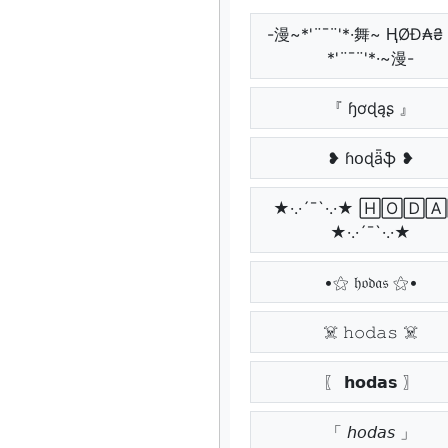
-漫~*'¨¯¨'*·舞~ ⱧØĐ₳₴
*'¨¯¨'*·~漫-
『 ɧơɖąʂ 』
❥ ɦօɖǟֆ ❥
★·.·´¯`·.·★ 🄷🄾🄳
★·.·´¯`·.·★
•⚝ 𝔥𝔬𝔡𝔞𝔰 ⚝•
☠️ 𝚑𝚘𝚍𝚊𝚜 ☠️
〖 𝗵𝗼𝗱𝗮𝘀 〗
「 𝘩𝘰𝘥𝘢𝘴 」