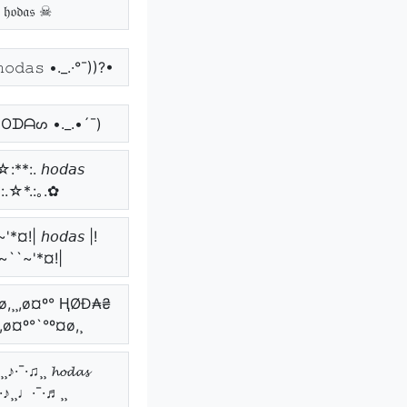
𝔥𝔬𝔡𝔞𝔰 ☠
𝚘𝚍𝚊𝚜 •._.·°¯))?•
 ᕼOᗪᗩᔕ •._.•´¯)
:**:. 𝘩𝘰𝘥𝘢𝘴
*:.☆*.:｡.✿
*¤!| 𝘩𝘰𝘥𝘢𝘴 |!
~``~'*¤!|
¤ø,¸¸,ø¤º° ⱧØĐ₳₴
¸,ø¤º°`°º¤ø,¸
♪·¯·♫¸¸ 𝓱𝓸𝓭𝓪𝓼
¯·♪¸¸♩·¯·♬¸¸