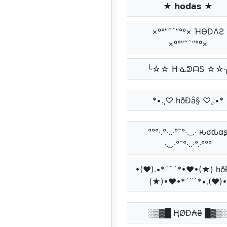
★ 𝗵𝗼𝗱𝗮𝘀 ★
×º°”˜`”°º× ΉӨDΛƧ
×º°”˜`”°º×
╰☆☆ ᕼᓍᕲᗩS ☆☆
*•.¸♡ hðÐå§ ♡¸.•*
°°°·.°·..·°¯°·._.· ԋσԃα
·._.·°¯°·..·°.·°°°
•(♥).•*´¨`*•♥•(★) hð
(★)•♥•*´¨`*•.(♥)•
░▒▓█ ⱧØĐ₳₴ █▓▒