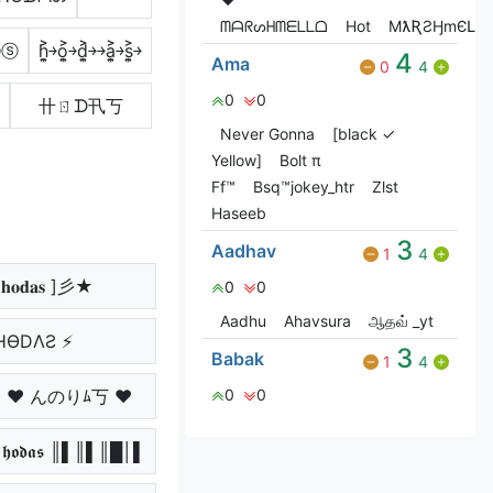
ᗰᗩᖇᔕᕼᗰᗴᒪᒪᗝ
Hot
MƛƦƧӇmЄԼԼ
ⓐⓢ
h͎͍͐￫o͎͍͐￫d͎͍͐￫￫a͎͍͐￫s͎͍͐￫
4
Ama
0
4
0
0
卄ㄖᗪ卂丂
Never Gonna
[black ✓
Yellow]
Bolt π
Ff™
Bsq™jokey_htr
Zlst
Haseeb
3
Aadhav
1
4
𝐨𝐝𝐚𝐬 ]彡★
0
0
Aadhu
Ahavsura
ஆதவ் _yt
ΉӨDΛƧ ⚡
3
Babak
1
4
っ ♥ んのりﾑ丂 ♥
0
0
𝖔𝖉𝖆𝖘 ║▌║▌║█│▌