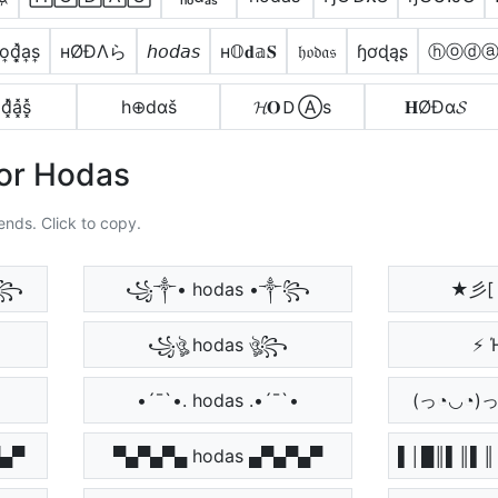
o͎d͎͓̽a͎s͎
нØÐΛら
𝘩𝘰𝘥𝘢𝘴
н𝕆𝐝𝕒𝐒
𝔥𝔬𝔡𝔞𝔰
ɧơɖąʂ
ⓗⓞⓓ
d͓̽̾a͓̽s͓̽
h⊕dαš
𝓗𝐎ＤⒶѕ
𝐇ØĐα𝓢
For Hodas
ends. Click to copy.
༒꧂
꧁༒• hodas •༒꧂
★彡[ 𝐡
꧁ঔৣ hodas ঔৣ꧂
⚡ 
•´¯`•. hodas .•´¯`•
(っ◔◡◔)
▀▄▀
▀▄▀▄▀▄ hodas ▄▀▄▀▄▀
▌│█║▌║▌║ 𝖍