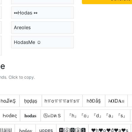
↭Hodas ↭
Areoles
HodasMe ☺
le
nds. Click to copy.
h໐໓คŞ
h̟o̟d̟a̟s̟
h꜉꜍o꜉꜍꜉꜍꜉꜍a꜉꜍s꜉꜍
hðÐå§
𝓱𝐎ᗪ𝐀𝕤
Һ૦ძคς
𝐡𝐨𝐝𝐚𝐬
ⓗ𝑜𝔻คＳ
『h』『o』『d』『a』『s』
⦚⦚a͛⦚s͛⦚
𝓱𝓸𝓭𝓪𝓼
ɥopɐs
🅷[o̲̅]🅳[a̲̅]🆂
♥h♥o♥d͛♥a♥s