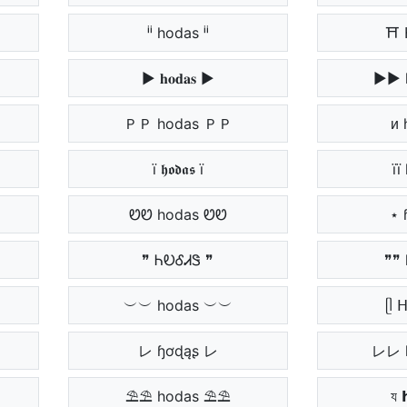
ⁱⁱ hodas ⁱⁱ
⛩ 
▶ 𝐡𝐨𝐝𝐚𝐬 ▶
▶▶ 
ＰＰ hodas ＰＰ
ᴎ 
ї 𝖍𝖔𝖉𝖆𝖘 ї
її
ᏬᏬ hodas ᏬᏬ
⋆ 
❞ ᏂᎧᎴᏗᏕ ❞
❞❞
︶︶ hodas ︶︶
ᥫ 
レ ɧơɖąʂ レ
レレ 
⛱⛱ hodas ⛱⛱
য 