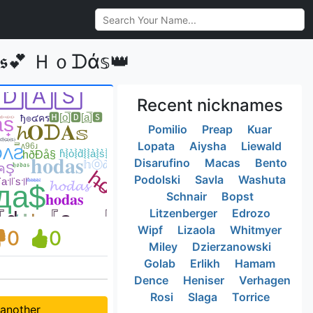
💕 Ｈｏᗪά𝕤👑
Recent nicknames
Pomilio
Preap
Kuar
Lopata
Aiysha
Liewald
Disarufino
Macas
Bento
Podolski
Savla
Washuta
Schnair
Bopst
Litzenberger
Edrozo
Wipf
Lizaola
Whitmyer
0
0
Miley
Dzierzanowski
Golab
Erlikh
Hamam
Dence
Heniser
Verhagen
Rosi
Slaga
Torrice
 another