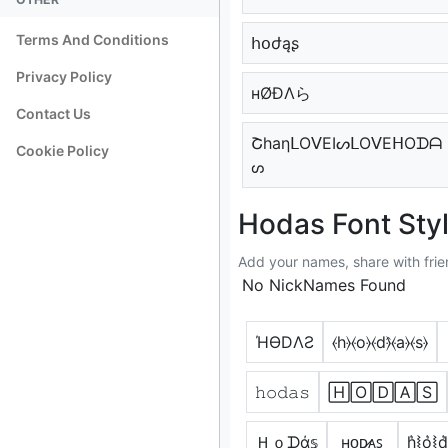
Terms And Conditions
հօժąʂ
Privacy Policy
нØÐΛら
Contact Us
ՇhaηᒪOᐯEIᔕᒪOᐯEᕼOᗪᗩ
Cookie Policy
ᔕ
Hodas Font Sty
Add your names, share with frie
No NickNames Found
ΉӨDΛƧ
⦑h⦒⦑o⦒⦑d⦒̂⦑a⦒⦑s⦒
𝚑𝚘𝚍𝚊𝚜
🄷🄾🄳🄰🅂
Ｈｏᗪά𝕤
ʜᴏᴅ̷ᴀꜱ
h͛⦚o͛⦚d͛