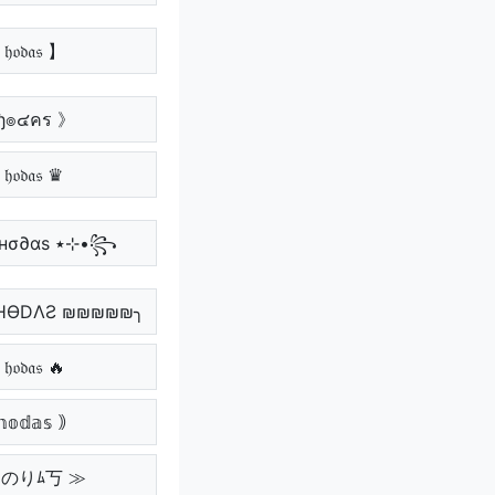
𝔬𝔡𝔞𝔰 】
ђ๏๔คร 》
𝔥𝔬𝔡𝔞𝔰 ♛
꧁•⊹٭ нσ∂αѕ ٭⊹•꧂
ΉӨDΛƧ ₪₪₪₪₪╮
𝔥𝔬𝔡𝔞𝔰 🔥
𝕠𝕕𝕒𝕤 ｠
んのりﾑ丂 ≫