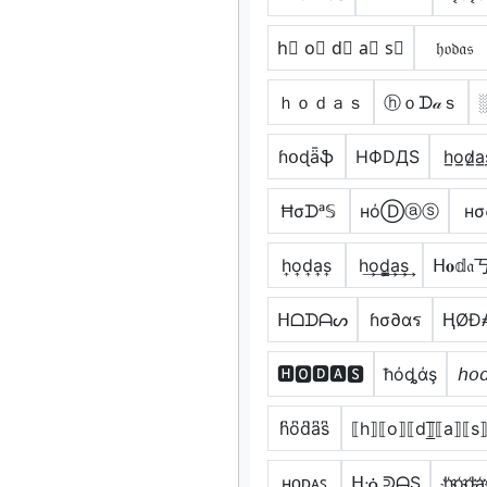
h⃣ o⃣ d⃣ a⃣ s⃣
𝔥𝔬𝔡𝔞𝔰
ｈｏｄａｓ
ⓗｏᗪ𝒶ｓ
ɦօɖǟֆ
HФDДS
h̲o̲d̷̲a̲
Ħσᗪᵃ𝕊
нόⒹⓐⓢ
нσ
h͎o͎d͎a͎s͎
h͢o͢d̳͢a͢s͢
ᕼ𝐨𝕕𝔞
ᕼᗝᗪᗩᔕ
ɦσ∂αร
ⱧØĐ
🅷🅾🅳🅰🆂
ħόȡάş
𝘩𝘰
h͆o͆d͆a͆s͆
⟦h⟧⟦o⟧⟦d⟧̲̅⟦a⟧⟦s
ʜᴏᴅᴀꜱ
ᕼᓍᕲᗩS
h҉o҉d҉a҉