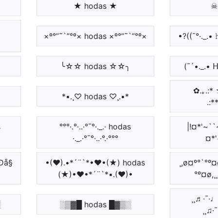
★ hodas ★
☠ 
×º°”˜`”°º× hodas ×º°”˜`”°º×
•?((¯°·._.• 
╮
╰☆☆ hodas ☆☆╮
(¯´•._.•
✿.｡.:* ☆
*•.¸♡ hodas ♡¸.•*
.:*
ʂ
°°°·.°·..·°¯°·._.· hodas
|!¤*'~``~'
·._.·°¯°·..·°.·°°°
¤*'
Ðå§
•(♥).•*´¨`*•♥•(★) hodas
¸,ø¤º°`°º
(★)•♥•*´¨`*•.(♥)•
°º¤ø,¸
¸¸♬·¯·♩¸¸
░
░▒▓█ hodas █▓▒░
¸¸♫·