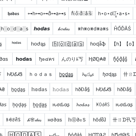
𝖍𝖔𝖉𝖆𝖘
⊶h⊶o⊶d̊⊶a⊶s
h̊⫶o̊⫶d̊⫶⫶å⫶s̊⫶
h⋆o⋆d⋆͎͍͐⋆a⋆s⋆
░h░o░d░a░s
𝙝𝙤𝙙𝙖𝙨
𝒽𝑜𝒹𝒶𝓈
⨳h⨳o⨳d⨳a⨳s
ĤŐĎĂŚ
s̲
ʰᵒᵈᵃˢ
հօժąʂ
[h̲̅][o̲̅][d̲̅]̼[a̲̅][s̲̅]
ɦօɖǟֆ
【h】【o】
∂αѕ
𝗵𝗼𝗱𝗮𝘀
ђ๏๔คร
んのりﾑ丂
ⱧØĐ̼₳₴
h͓̽o͓̽d͓̽a͓̽s͓̽
丂
ᏂᎧᎴᏗᏕ
ｈｏｄａｓ
h̳o̳d̳̲a̳s̳
𝓱ₒ𝚍ₐ𝘴
ɧơɖąʂ
卄ㄖ
₳₴
h̼o̼d̼a̼s̼
𝕙𝕠𝕕𝕒𝕤
𝚑𝚘𝚍𝚊𝚜
hðÐå§
ᏂᎧᎴᏗᏕ
hðÐå§
𝘢𝘴
h͙o͙d͙a͙s͙
h̺o̺d̺a̺s̺
ԋσԃαʂ
𝓱𝓸𝓭𝓪𝓼
ꁝꄲ꒯ꋬꇙ
ԋσԃαʂ
⟧
ꑛꆂꁕꋫꌚ
𝒽🌸𝒹𝒶𝓈
нσ∂αѕ
𝕙ⓞ∂𝔞Ｓ
hõძმჰ
卄ㄖᗪ卂
s҉
🄷🄾🄳🄰🅂
ₕₒdₐₛ
h̾o̾d̾a̾s̾
ӇƠƊƛƧ
ɧԾԺԹՏ