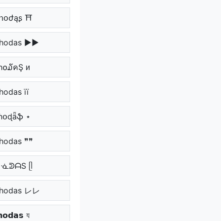
հօժąʂ ⛩
hodas ▶▶
h໐໓คŞ ᴎ
 hodas її
ɦօɖǟֆ ⋆
 hodas ❞❞
ᕼᓍᕲᗩS ᥫ
hodas レレ
𝗼𝗱𝗮𝘀 য