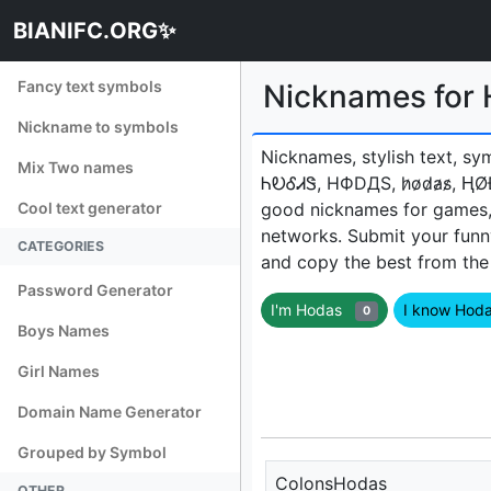
BIANIFC.ORG✨
Fancy text symbols
Nicknames for
Nickname to symbols
Nicknames, stylish text, sy
Mix Two names
ᏂᎧᎴᏗᏕ, HФDДS, h̷o̷d̷a̷s̷,
Cool text generator
good nicknames for games, p
networks. Submit your fun
CATEGORIES
and copy the best from the l
Password Generator
I'm Hodas
I know Ho
0
Boys Names
Girl Names
Domain Name Generator
Grouped by Symbol
ColonsHodas
OTHER