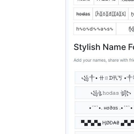
h̴o̴d̴̶a̴s̴
⦏ĥ⦎⦏ô⦎⦏d̂⦎⦎⦏â⦎⦏ŝ⦎
h͎
h∿o∿d∿∿a∿s∿
h͓̽o͓̽
Stylish Name 
Add your names, share with fri
꧁༒• 卄ㄖᗪ卂丂 •
꧁ঔৣ 𝚑𝚘𝚍𝚊𝚜 ঔৣ꧂
•´¯`•. нσ∂αѕ .•´¯`•
▀▄▀▄▀▄ ⱧØĐ₳₴ ▄▀▄