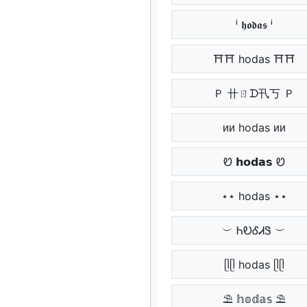
ⁱ 𝖍𝖔𝖉𝖆𝖘 ⁱ
⛩⛩ hodas ⛩⛩
Ｐ 卄ㄖᗪ卂丂 Ｐ
ᴎᴎ hodas ᴎᴎ
Ꮼ 𝗵𝗼𝗱𝗮𝘀 Ꮼ
⋆⋆ hodas ⋆⋆
︶ ᏂᎧᎴᏗᏕ ︶
ᥫᥫ hodas ᥫᥫ
⛱ 𝕙𝕠𝕕𝕒𝕤 ⛱