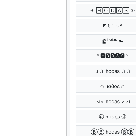
⪻ 🄷🄾🄳🄰🅂 ⪼
◤ 𝔥𝔬𝔡𝔞𝔰 ୧
⪒ ʰᵒᵈᵃˢ ᯓ
ⱽ 🅷🅾🅳🅰🆂 ⱽ
３３ hodas ３３
ෆ нσ∂αѕ ෆ
ചച hodas ചച
ⓓ հօժąʂ ⓓ
ⒷⒷ hodas ⒷⒷ