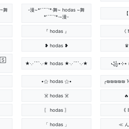
 ~舞
-漫~*'¨¯¨'*·舞~ hodas ~舞
【 
*'¨¯¨'*·~漫-
『 hodas 』
《 
❥ hodas ❥
♛ 
🅂
★·.·´¯`·.·★ hodas ★·.·´¯`·.·★
•⚝ hodas ⚝•
╭₪₪₪₪₪ 
☠️ hodas ☠️
🔥 
〖 hodas 〗
｟ 
「 hodas 」
≪ 