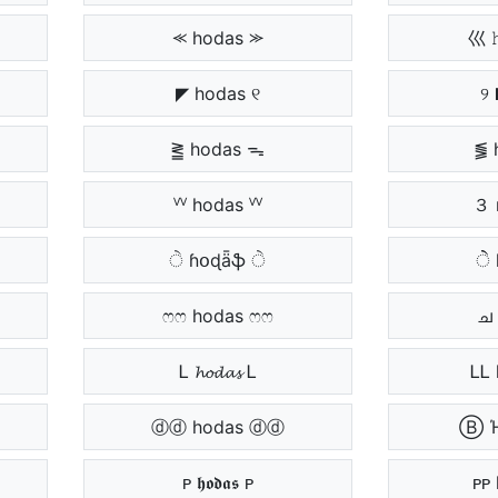
⪻ hodas ⪼
巛 
◤ hodas ୧
୨ 
⪒ hodas ᯓ
⪓ 
ⱽⱽ hodas ⱽⱽ
３ 
ੇ ɦօɖǟֆ ੇ
ੇੇ
ෆෆ hodas ෆෆ
ച 
Ꮮ 𝓱𝓸𝓭𝓪𝓼 Ꮮ
ᏞᏞ
ⓓⓓ hodas ⓓⓓ
Ⓑ 
ᴘ 𝖍𝖔𝖉𝖆𝖘 ᴘ
ᴘᴘ