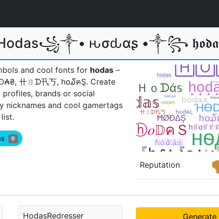
 Hodas꧁༒• ԋσԃαʂ •༒꧂ 𝖍𝖔𝖉𝖆
mbols and cool fonts for
hodas
–
 ⱧØĐ₳₴, 卄ㄖᗪ卂丂, h໐໓คŞㅤ. Create
rofiles, brands or social
ny nicknames and cool gamertags
ist.
das
0
Reputation
HodasRedresser
Generate