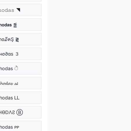
𝚘𝚍𝚊𝚜 ◥
𝗵𝗼𝗱𝗮𝘀 ⪑
h໐໓คŞ ⪔
нσ∂αѕ ３
 hodas ੇੇ
𝓸𝓭𝓪𝓼 ച
 hodas ᏞᏞ
ΉӨDΛƧ Ⓑ
 hodas ᴘᴘ