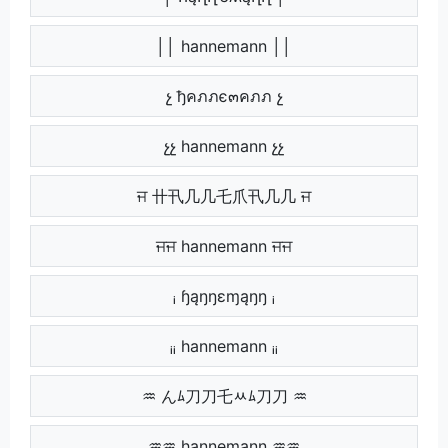
││ hannemann ││
չ ђคภภє๓คภภ չ
չչ hannemann չչ
ਜ 卄卂几几乇爪卂几几 ਜ
ਜਜ hannemann ਜਜ
ᵢ ɧąŋŋɛɱąŋŋ ᵢ
ᵢᵢ hannemann ᵢᵢ
♒ んﾑ刀刀乇ﾶﾑ刀刀 ♒
♒♒ hannemann ♒♒