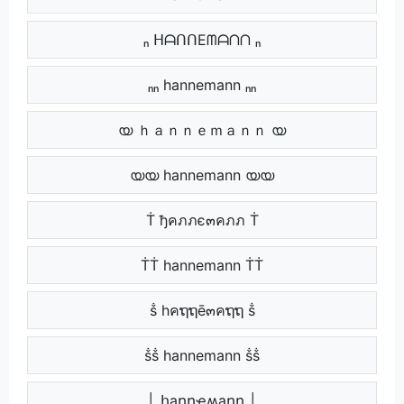
ₙ ᕼᗩᑎᑎEᗰᗩᑎᑎ ₙ
ₙₙ hannemann ₙₙ
യ ｈａｎｎｅｍａｎｎ യ
യയ hannemann യയ
Ṫ ђคภภє๓คภภ Ṫ
ṪṪ hannemann ṪṪ
ṧ hคຖຖē๓คຖຖ ṧ
ṧṧ hannemann ṧṧ
│ հąղղҽʍąղղ │