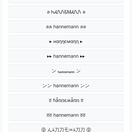
ล ᏂᏗᏁᏁᏋᎷᏗᏁᏁ ล
ลล hannemann ลล
▸ нαηηємαηη ▸
▸▸ hannemann ▸▸
ン ₕₐₙₙₑₘₐₙₙ ン
ンン hannemann ンン
ठ ɦǟռռɛʍǟռռ ठ
ठठ hannemann ठठ
ⓖ んﾑ刀刀乇ﾶﾑ刀刀 ⓖ