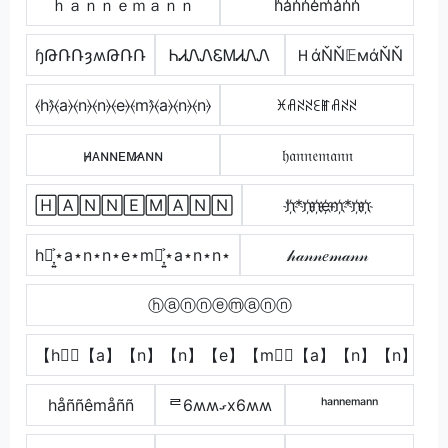
ｈａｎｎｅｍａｎｎ
h̾a̾n̾n̾e̾m̾a̾n̾n̾
ɧԹՌՌȝʍԹՌՌ
ᏂᏗᏁᏁᏋᎷᏗᏁᏁ
ＨάŇŇ𝔼мάŇŇ
⦑h⦒̂⦑a⦒⦑n⦒⦑n⦒⦑e⦒⦑m⦒̂⦑a⦒⦑n⦒⦑n⦒
ꁝꋬꋊꋊꏂꂵꋬꋊꋊ
ʜ̷ᴀɴɴᴇᴍ̷ᴀɴɴ
𝔥𝔞𝔫𝔫𝔢𝔪𝔞𝔫𝔫
🄷🄰🄽🄽🄴🄼🄰🄽🄽
h҉*n҉n҉e҉m҉*n҉n҉
h⋆͎͍͐⋆a⋆n⋆n⋆e⋆m⋆͎͍͐⋆a⋆n⋆n⋆
𝒽𝒶𝓃𝓃𝑒𝓂𝒶𝓃𝓃
ⓗⓐⓝⓝⓔⓜⓐⓝⓝ
【h】⃣【a】【n】【n】【e】【m】⃣【a】【n】【n】
håññêmåññ
ᄅ6ʍʍގx6ʍʍ
ʰᵃⁿⁿᵉᵐᵃⁿⁿ