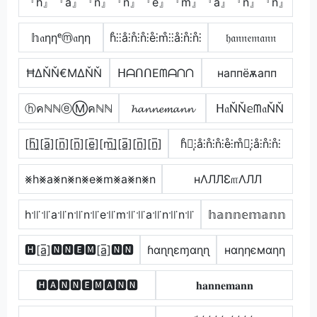
『h』『a』『n』『n』『e』『m』『a』『n』『n』
𝕙𝔞ηηᵉⓜ𝔞ηη
h̊⫶⫶å⫶n̊⫶n̊⫶e̊⫶m̊⫶⫶å⫶n̊⫶n̊⫶
𝔥𝔞𝔫𝔫𝔢𝔪𝔞𝔫𝔫
ĦΔŇŇ€ΜΔŇŇ
ᕼᗩᑎᑎEᗰᗩᑎᑎ
наппёѫапп
ⓗคℕℕⓔⓂคℕℕ
𝓱𝓪𝓷𝓷𝓮𝓶𝓪𝓷𝓷
ᕼ𝔞ŇŇ𝕖ᗰ𝔞ŇŇ
[h̲̅]̼[a̲̅][n̲̅][n̲̅][e̲̅][m̲̅]̼[a̲̅][n̲̅][n̲̅]
h̊⫶͎⫶å⫶n̊⫶n̊⫶e̊⫶m̊⫶͎⫶å⫶n̊⫶n̊⫶
⨳h⨳a⨳n⨳n⨳e⨳m⨳a⨳n⨳n
нΛЛЛƐ௱ΛЛЛ
h꜉꜍꜉꜍a꜉꜍n꜉꜍n꜉꜍e꜉꜍m꜉꜍꜉꜍a꜉꜍n꜉꜍n꜉꜍
𝕙𝕒𝕟𝕟𝕖𝕞𝕒𝕟𝕟
🅷[a̲̅]🅽🅽🅴🅼[a̲̅]🅽🅽
ɦαɳɳεɱαɳɳ
нαηηємαηη
🅷🅰🅽🅽🅴🅼🅰🅽🅽
𝐡𝐚𝐧𝐧𝐞𝐦𝐚𝐧𝐧