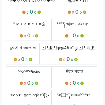
◌⑅⃝●♡⋆♡nancy♡⋆♡●⑅◌
ℏḙʆʆ✺ к!тт!
0
0
0
0
0
0
™️ Ｍｉｃｈｅｌ✿么
ᴿᴵᴰᴱᴿ᭄raju⍟—««☦࿐.
0
0
0
0
0
0
હવેલી પે આજાના
🇳🇵🇳🇵η℮℘Ѧℓї кїηℊ 🇳🇵 🇳🇵
0
0
0
0
0
0
ˢғ☪ᴳᴴᴬᴺᴵʙᴀʙᴀ
ਸੇਵਕ ਸਟਾਰ
0
0
0
0
0
0
✭op࿐gaming༻꧂
Sĸ۝ᶦᶰᵈ᭄यमराजᴮᴼˢˢ࿐