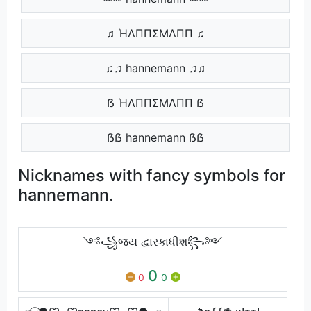
♫ ΉΛППΣMΛПП ♫
♫♫ hannemann ♫♫
ẞ ΉΛППΣMΛПП ẞ
ẞẞ hannemann ẞẞ
Nicknames with fancy symbols for
hannemann.
༺꧁જય દ્વારકાધીશ꧂༻
0
0
0