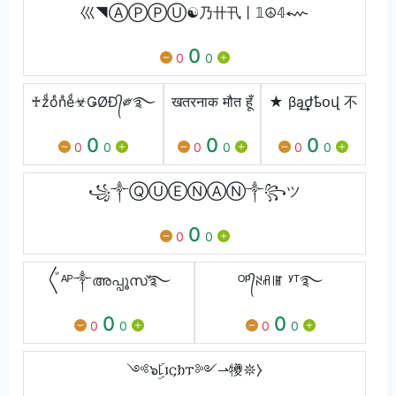
巛◥ⒶⓅⓅⓊ☯乃卄卂丨𝟙☮𝟜⬳
0
0
0
♰zͩoͤnͣeͩ☣ǤØĐ᭄༗࿐
खतरनाक मौत हूँ
★ βą͢͢͢ժҍօվ 不
0
0
0
0
0
0
0
0
0
꧁༒ⓆⓊⒺⓃⒶⓃ༒꧂ツ
0
0
0
〲ᴬᴾ༒അപ്പൂസ്࿐
ᴼᵖ᭄ꋊꋬ꒐ꂵ ʸᵀ࿐
0
0
0
0
0
0
༺๖ۣۜ꒒𐌹𐌾𐌷𐍄༻⇀犪𖤓⧽