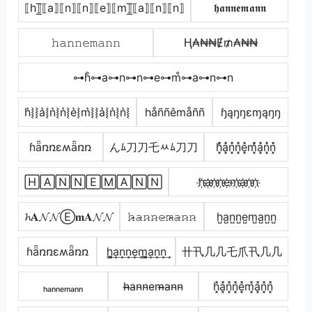
⟦h⟧̲̅⟦a⟧⟦n⟧⟦n⟧⟦e⟧⟦m⟧̲̅⟦a⟧⟦n⟧⟦n⟧
𝖍𝖆𝖓𝖓𝖊𝖒𝖆𝖓𝖓
𝚑𝚊𝚗𝚗𝚎𝚖𝚊𝚗𝚗
Ⱨ₳₦₦Ɇ₥₳₦₦
⊶h̊⊶a⊶n⊶n⊶e⊶m̊⊶a⊶n⊶n
h͛⦚⦚a͛⦚n͛⦚n͛⦚e͛⦚m͛⦚⦚a͛⦚n͛⦚n͛⦚
håññêmåññ
ɧąŋŋɛɱąŋŋ
ɦǟռռɛʍǟռռ
んﾑ刀刀乇ﾶﾑ刀刀
h͓̽̾a͓̽n͓̽n͓̽e͓̽m͓̽̾a͓̽n͓̽n͓̽
🄷🄰🄽🄽🄴🄼🄰🄽🄽
h҉a҉n҉n҉e҉m҉a҉n҉n҉
𝓱𝐀𝓝𝓝Ⓔ𝐦𝐀𝓝𝓝
𝚑̷̴𝚊̷𝚗̷𝚗̷𝚎̷𝚖̷̴𝚊̷𝚗̷𝚗̷
h̺a̺n̺n̺e̺m̺a̺n̺n̺
ɦǟռռɛʍǟռռ
h̳͢a͢n͢n͢e͢m̳͢a͢n͢n͢
卄卂几几乇爪卂几几
ₕₐₙₙₑₘₐₙₙ
h̴̶a̴n̴n̴e̴m̴̶a̴n̴n̴
h͓̽a͓̽n͓̽n͓̽e͓̽m͓̽a͓̽n͓̽n͓̽