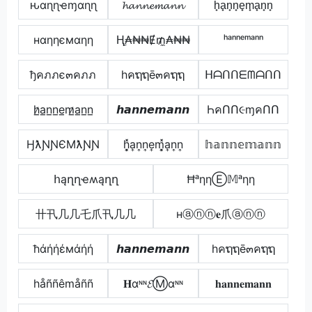
ԋαɳɳҽɱαɳɳ
𝓱𝓪𝓷𝓷𝓮𝓶𝓪𝓷𝓷
h̟a̟n̟n̟e̟m̟a̟n̟n̟
нαηηємαηη
Ⱨ̼₳₦₦Ɇ₥̼₳₦₦
ʰᵃⁿⁿᵉᵐᵃⁿⁿ
ђคภภє๓คภภ
hคຖຖē๓คຖຖ
ᕼᗩᑎᑎᗴᗰᗩᑎᑎ
h̷̲a̲n̲n̲e̲m̷̲a̲n̲n̲
𝙝𝙖𝙣𝙣𝙚𝙢𝙖𝙣𝙣
ҺคՈՈ૯ɱคՈՈ
ӇƛƝƝЄMƛƝƝ
h͎͓̽a͎n͎n͎e͎m͎͓̽a͎n͎n͎
𝕙𝕒𝕟𝕟𝕖𝕞𝕒𝕟𝕟
հąղղҽʍąղղ
ĦᵃηηⒺ𝕄ᵃηη
卄卂几几乇爪卂几几
нⓐⓝⓝ𝐞爪ⓐⓝⓝ
ħάήήέмάήή
𝙝𝙖𝙣𝙣𝙚𝙢𝙖𝙣𝙣
hคຖຖē๓คຖຖ
håññêmåññ
𝐇αᶰᶰ𝓔Ⓜαᶰᶰ
𝐡𝐚𝐧𝐧𝐞𝐦𝐚𝐧𝐧