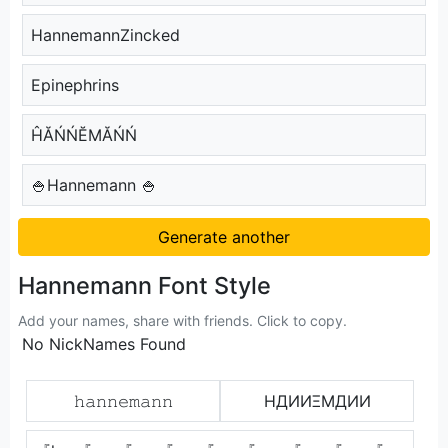
HannemannZincked
Epinephrins
ĤĂŃŃĔМĂŃŃ
🍚Hannemann 🍚
Generate another
Hannemann Font Style
Add your names, share with friends. Click to copy.
No NickNames Found
𝚑𝚊𝚗𝚗𝚎𝚖𝚊𝚗𝚗
HДИИΞMДИИ