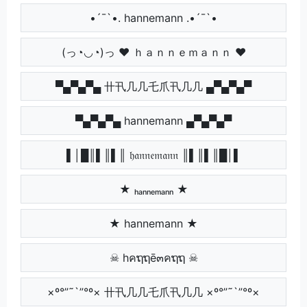
•´¯`•. hannemann .•´¯`•
(っ◔◡◔)っ ♥ ｈａｎｎｅｍａｎｎ ♥
▀▄▀▄▀▄ 卄卂几几乇爪卂几几 ▄▀▄▀▄▀
▀▄▀▄▀▄ hannemann ▄▀▄▀▄▀
▌│█║▌║▌║ 𝔥𝔞𝔫𝔫𝔢𝔪𝔞𝔫𝔫 ║▌║▌║█│▌
★ ₕₐₙₙₑₘₐₙₙ ★
★ hannemann ★
☠ hคຖຖē๓คຖຖ ☠
×º°”˜`”°º× 卄卂几几乇爪卂几几 ×º°”˜`”°º×