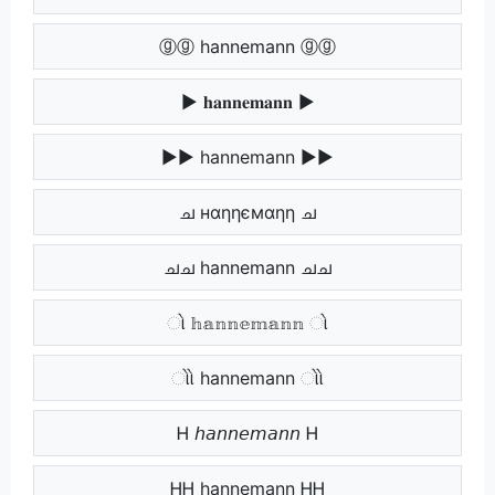
ⓖⓖ hannemann ⓖⓖ
▶ 𝐡𝐚𝐧𝐧𝐞𝐦𝐚𝐧𝐧 ▶
▶▶ hannemann ▶▶
ച нαηηємαηη ച
ചച hannemann ചച
ો 𝕙𝕒𝕟𝕟𝕖𝕞𝕒𝕟𝕟 ો
ોો hannemann ોો
Ꮋ 𝘩𝘢𝘯𝘯𝘦𝘮𝘢𝘯𝘯 Ꮋ
ᎻᎻ hannemann ᎻᎻ