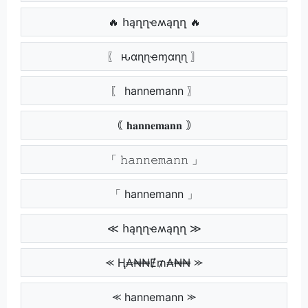
🔥 հąղղҽʍąղղ 🔥
〖 ԋαɳɳҽɱαɳɳ 〗
〖 hannemann 〗
｟ 𝐡𝐚𝐧𝐧𝐞𝐦𝐚𝐧𝐧 ｠
「 𝚑𝚊𝚗𝚗𝚎𝚖𝚊𝚗𝚗 」
「 hannemann 」
≪ հąղղҽʍąղղ ≫
⪻ Ⱨ₳₦₦Ɇ₥₳₦₦ ⪼
⪻ hannemann ⪼