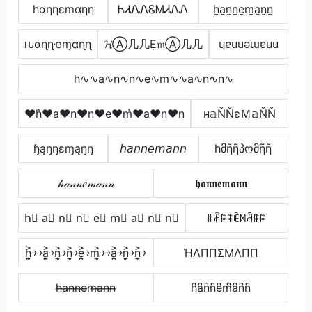
hαηηεmαηη
ᏂᏗᏁᏁᏋᎷᏗᏁᏁ
h̼a̼n̼n̼e̼m̼a̼n̼n̼
ԋαɳɳҽɱαɳɳ
𝓗Ⓐ几几Ẹ𝔪Ⓐ几几
ɥɐuuǝɯɐuu
h∿∿a∿n∿n∿e∿m∿∿a∿n∿n∿
♥h͛♥a♥n♥n♥e♥m͛♥a♥n♥n
н𝕒ŇŇεＭ𝕒ŇŇ
ɧąŋŋɛɱąŋŋ
𝘩𝘢𝘯𝘯𝘦𝘮𝘢𝘯𝘯
hმῆῆპომῆῆ
𝒽𝒶𝓃𝓃𝑒𝓂𝒶𝓃𝓃
𝖍𝖆𝖓𝖓𝖊𝖒𝖆𝖓𝖓
h⃣ a⃣ n⃣ n⃣ e⃣ m⃣ a⃣ n⃣ n⃣
ꑛꋫꁹꁹꍟꁒꋫꁹꁹ
h͎͍͐￫￫a͎͍͐￫n͎͍͐￫n͎͍͐￫e͎͍͐￫m͎͍͐￫￫a͎͍͐￫n͎͍͐￫n͎͍͐￫
ΉΛППΣMΛПП
h̶a̶n̶n̶e̶m̶a̶n̶n̶
h͆a͆n͆n͆e͆m͆a͆n͆n͆