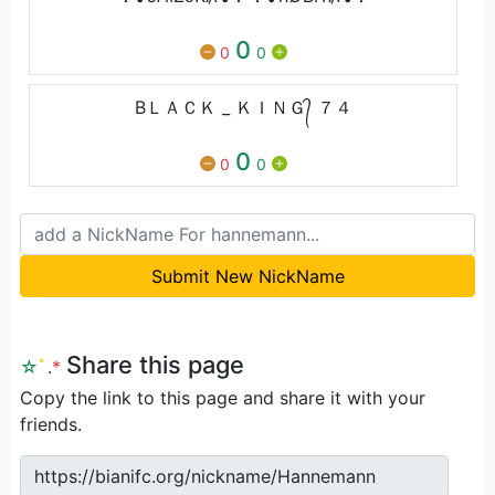
0
0
0
BＬＡＣＫ _ ＫＩＮＧ᭄ ７４
0
0
0
Submit New NickName
Share this page
☆
ﾟ
.
*
Copy the link to this page and share it with your
friends.
https://bianifc.org/nickname/Hannemann