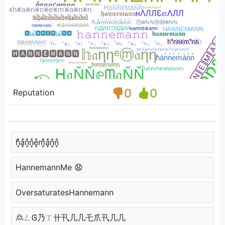
0
0
Reputation
h͓̽̾a͓̽n͓̽n͓̽e͓̽m͓̽̾a͓̽n͓̽n͓̽
HannemannMe 😧
OversaturatesHannemann
🙎ㄥᎶ乃ㄒ卄卂几几乇爪卂几几