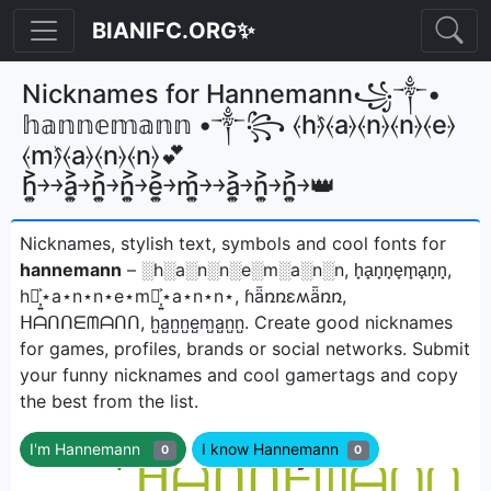
BIANIFC.ORG✨
Nicknames for Hannemann꧁༒•
𝕙𝕒𝕟𝕟𝕖𝕞𝕒𝕟𝕟 •༒꧂ ⦑h⦒̂⦑a⦒⦑n⦒⦑n⦒⦑e⦒
⦑m⦒̂⦑a⦒⦑n⦒⦑n⦒💕
h͎͍͐￫￫a͎͍͐￫n͎͍͐￫n͎͍͐￫e͎͍͐￫m͎͍͐￫￫a͎͍͐￫n͎͍͐￫n͎͍͐￫👑
Nicknames, stylish text, symbols and cool fonts for
hannemann
– ░h░a░n░n░e░m░a░n░n, h̟a̟n̟n̟e̟m̟a̟n̟n̟,
h⋆͎͍͐⋆a⋆n⋆n⋆e⋆m⋆͎͍͐⋆a⋆n⋆n⋆, ɦǟռռɛʍǟռռ,
ᕼᗩᑎᑎᗴᗰᗩᑎᑎ, h̺a̺n̺n̺e̺m̺a̺n̺n̺ㅤ. Create good nicknames
for games, profiles, brands or social networks. Submit
your funny nicknames and cool gamertags and copy
the best from the list.
I'm Hannemann
I know Hannemann
0
0