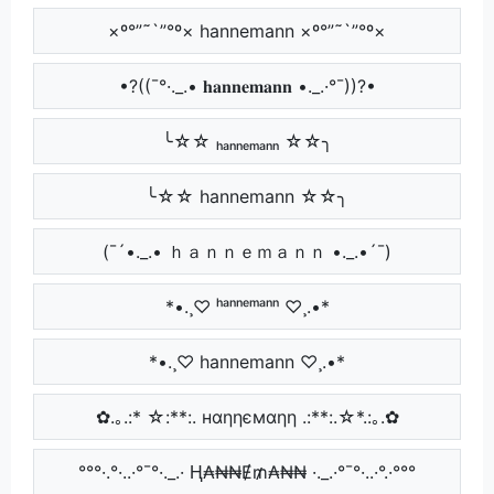
×º°”˜`”°º× hannemann ×º°”˜`”°º×
•?((¯°·._.• 𝐡𝐚𝐧𝐧𝐞𝐦𝐚𝐧𝐧 •._.·°¯))?•
╰☆☆ ₕₐₙₙₑₘₐₙₙ ☆☆╮
╰☆☆ hannemann ☆☆╮
(¯´•._.• ｈａｎｎｅｍａｎｎ •._.•´¯)
*•.¸♡ ʰᵃⁿⁿᵉᵐᵃⁿⁿ ♡¸.•*
*•.¸♡ hannemann ♡¸.•*
✿.｡.:* ☆:**:. нαηηємαηη .:**:.☆*.:｡.✿
°°°·.°·..·°¯°·._.· Ⱨ₳₦₦Ɇ₥₳₦₦ ·._.·°¯°·..·°.·°°°