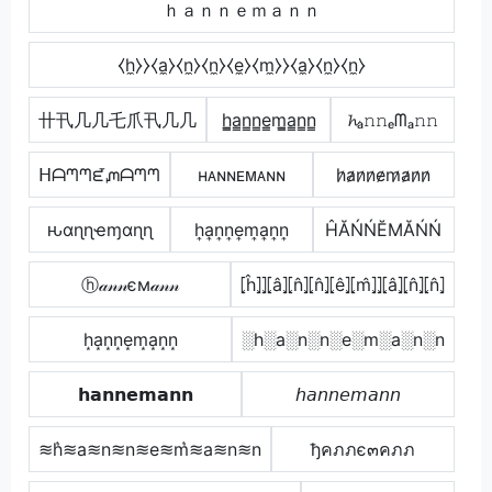
ｈａｎｎｅｍａｎｎ
⧼h̼⧽⧽⧼a̼⧽⧼n̼⧽⧼n̼⧽⧼e̼⧽⧼m̼⧽⧽⧼a̼⧽⧼n̼⧽⧼n̼⧽
卄卂几几乇爪卂几几
h̳̲a̳n̳n̳e̳m̳̲a̳n̳n̳
𝓱ₐ𝚗𝚗ₑᗰₐ𝚗𝚗
ᕼᗩᘉᘉᘿᘻᗩᘉᘉ
ʜᴀɴɴᴇᴍᴀɴɴ
h̷a̷n̷n̷e̷m̷a̷n̷n̷
ԋαɳɳҽɱαɳɳ
h͎a͎n͎n͎e͎m͎a͎n͎n͎
ĤĂŃŃĔМĂŃŃ
ⓗ𝒶𝓃𝓃єм𝒶𝓃𝓃
⦏ĥ⦎⦎⦏â⦎⦏n̂⦎⦏n̂⦎⦏ê⦎⦏m̂⦎⦎⦏â⦎⦏n̂⦎⦏n̂⦎
h͙a͙n͙n͙e͙m͙a͙n͙n͙
░h░a░n░n░e░m░a░n░n
𝗵𝗮𝗻𝗻𝗲𝗺𝗮𝗻𝗻
𝘩𝘢𝘯𝘯𝘦𝘮𝘢𝘯𝘯
≋h͛≋a≋n≋n≋e≋m͛≋a≋n≋n
ђคภภє๓คภภ