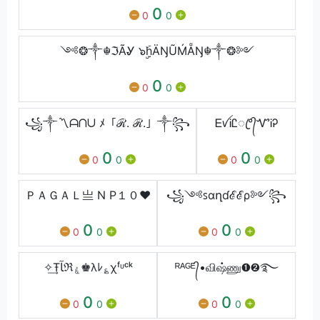
0
0
0
༺❂༒☬ℑÃᎽ ๖ۣۣۜhÄŊŨḾẴŊ☬༒❂༻
0
0
0
꧁༒〽️ᗩᑎᑌ ﾒ「ℛ. ℛ.」༒꧂
ᎬꪜᎥᏝꦿ°᭄ᏉᎥᎮ
0
0
0
0
0
0
ＰＡＧＡＬ亗 N P１０❤
꧁༺ꜱɑղɗℰℰρ༻꧂
0
0
0
0
0
0
✧͢Ŧﺂℜۼ♚λﾚ؏χᶠᶸᶜᵏ
ᴿᴬᴳᴱ᭄•விஷ்ணு➊➋࿐
0
0
0
0
0
0