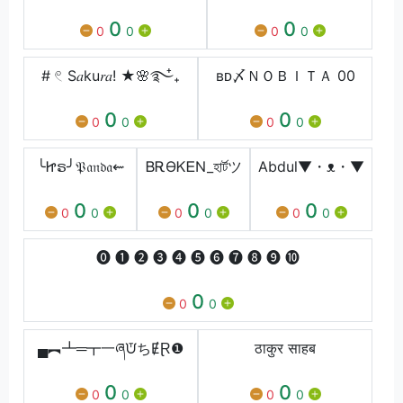
0
0
0
0
0
0
# 𓏲 S𝑎ku𝑟𝑎! ★🌸࿐໋₊
ʙᴅ〆ＮＯＢＩＴＡ 00
0
0
0
0
0
0
╰Ꮵຣ╯𝔓𝔞𝔫𝔡𝔞⇜
ᏴᎡϴᏦᎬΝ_হার্টツ
Abdul▼・ᴥ・▼
0
0
0
0
0
0
0
0
0
🄌 ➊ ➋ ➌ ➍ ➎ ➏ ➐ ➑ ➒ ➓
0
0
0
▄︻┻═┳一ཞᙈちɆⱤ❶
ठाकुर साहब
0
0
0
0
0
0