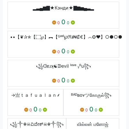
▂▃▄▆▇★Кэнди★▇▆▅▄▃▂
0
0
0
••【❦✰✯【۝℘】︻【ᴳᵒᵈ℘ℜ៛₦₡€】෴❂♥】○●○●
0
0
0
꧁ᗡɐɹʞ☯ᗫevil ˡᵒᵛᵉ ᵧ⁰u꧂
0
0
0
→ㅤ亗ｔａｆｕａｌａｎ⸙
ᴮᴬᴰʙᴏʏツகோகுல்꧂
0
0
0
0
0
0
꧁༒☬☠ವಿವೇಕ್☠︎☬༒꧂
வில்லன் மனோஜ்