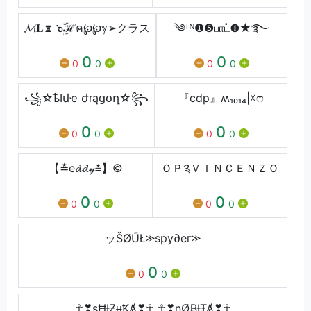
𝓜𝐋♜ ๖ۣۜℋค℘℘ℽ➢クラス
༄ᵀᴺ❶❺பாட்❶★࿐
0
0
0
0
0
0
꧁☆ҍӀմҽ ժɾąցօղ☆꧂
『cdp』ʍ₁₀₁₄|☓ෆ
0
0
0
0
0
0
【≛e𝓭𝓭𝓎≛】©
ＯＰ༉ＶＩＮＣＥＮＺＯ
0
0
0
0
0
0
ッŠØŰŁ⪼spy∂eг⪼
0
0
0
☥❣sĦƗƵᵾꝀȺ❣☥ ☥❣nØɃƗŦȺ❣☥