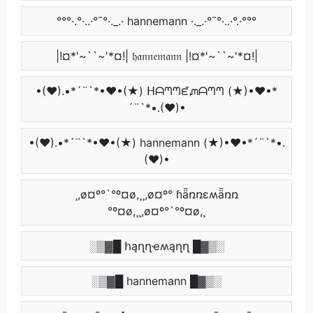
°°°·.°·..·°¯°·._.· hannemann ·._.·°¯°·..·°.·°°°
|!¤*'~``~'*¤!| 𝔥𝔞𝔫𝔫𝔢𝔪𝔞𝔫𝔫 |!¤*'~``~'*¤!|
•(♥).•*´¨`*•♥•(★) ᕼᗩᘉᘉᘿᘻᗩᘉᘉ (★)•♥•*
´¨`*•.(♥)•
•(♥).•*´¨`*•♥•(★) hannemann (★)•♥•*´¨`*•.
(♥)•
¸,ø¤º°`°º¤ø,¸¸,ø¤º° ɦǟռռɛʍǟռռ
°º¤ø,¸¸,ø¤º°`°º¤ø,¸
░▒▓█ հąղղҽʍąղղ █▓▒░
░▒▓█ hannemann █▓▒░