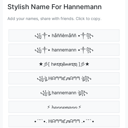
Stylish Name For Hannemann
Add your names, share with friends. Click to copy.
꧁༒• håññêmåññ •༒꧂
꧁༒• hannemann •༒꧂
★彡[ hคຖຖē๓คຖຖ ]彡★
꧁ঔৣ ᕼᗩᘉᘉᘿᘻᗩᘉᘉ ঔৣ꧂
꧁ঔৣ hannemann ঔৣ꧂
⚡ 𝓱𝓪𝓷𝓷𝓮𝓶𝓪𝓷𝓷 ⚡
•´¯`•. ᕼᗩᘉᘉᘿᘻᗩᘉᘉ .•´¯`•