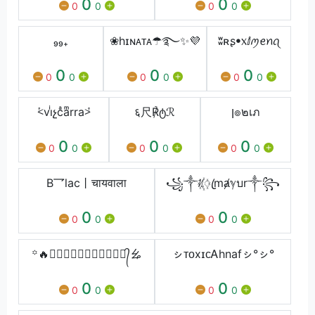
0
0
0
0
0
0
₉₉₊
❀hɪɴᴀᴛᴀ☂︎࿐✨💜
ʬʀʂꔷ᥊ⅈꪑꫀꪀꪖ
0
0
0
0
0
0
0
0
0
⩻viͥչcͣaͫrra⩼
६尺℟ტℛ
ן๏๒เภ
0
0
0
0
0
0
0
0
0
B乛lac丨चायवाला
꧁༒ᜰ꙰ꦿmⱥℽบr༒꧂
0
0
0
0
0
0
꙳🔥፝⃟𝐓𝐈𝐀↯𝐉𝐀𝐏𝐀♘᭄ㆯ⁩
ㇱᴛᴏxɪᴄᎪhnafㇱ°ㇱ°
0
0
0
0
0
0