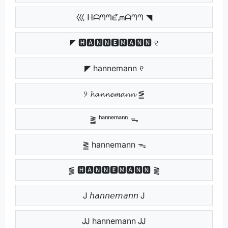
巛 ᕼᗩᘉᘉᘿᘻᗩᘉᘉ ◥
◤ 🅷🅰🅽🅽🅴🅼🅰🅽🅽 ୧
◤ hannemann ୧
୨ 𝓱𝓪𝓷𝓷𝓮𝓶𝓪𝓷𝓷 ⪑
⪒ ʰᵃⁿⁿᵉᵐᵃⁿⁿ ᯓ
⪒ hannemann ᯓ
⪓ 🅷🅰🅽🅽🅴🅼🅰🅽🅽 ⪔
Ꭻ 𝘩𝘢𝘯𝘯𝘦𝘮𝘢𝘯𝘯 Ꭻ
ᎫᎫ hannemann ᎫᎫ