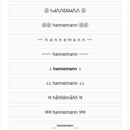
ⓓ ᏂᏗᏁᏁᏋᎷᏗᏁᏁ ⓓ
ⓓⓓ hannemann ⓓⓓ
〰 ｈａｎｎｅｍａｎｎ 〰
〰〰 hannemann 〰〰
ડ 𝗵𝗮𝗻𝗻𝗲𝗺𝗮𝗻𝗻 ડ
ડડ hannemann ડડ
ज håññêmåññ ज
जज hannemann जज
… ʰᵃⁿⁿᵉᵐᵃⁿⁿ …