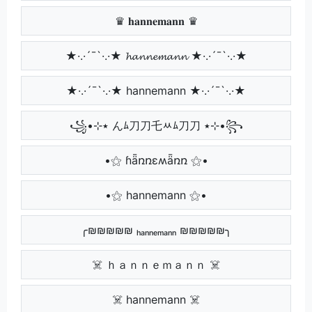
♛ 𝐡𝐚𝐧𝐧𝐞𝐦𝐚𝐧𝐧 ♛
★·.·´¯`·.·★ 𝓱𝓪𝓷𝓷𝓮𝓶𝓪𝓷𝓷 ★·.·´¯`·.·★
★·.·´¯`·.·★ hannemann ★·.·´¯`·.·★
꧁•⊹٭ んﾑ刀刀乇ﾶﾑ刀刀 ٭⊹•꧂
•⚝ ɦǟռռɛʍǟռռ ⚝•
•⚝ hannemann ⚝•
╭₪₪₪₪₪ ₕₐₙₙₑₘₐₙₙ ₪₪₪₪₪╮
☠️ ｈａｎｎｅｍａｎｎ ☠️
☠️ hannemann ☠️