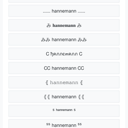
…… hannemann ……
み 𝐡𝐚𝐧𝐧𝐞𝐦𝐚𝐧𝐧 み
みみ hannemann みみ
Ꮯ ђคภภє๓คภภ Ꮯ
ᏟᏟ hannemann ᏟᏟ
⦃ 𝚑𝚊𝚗𝚗𝚎𝚖𝚊𝚗𝚗 ⦃
⦃⦃ hannemann ⦃⦃
⁵ ʰᵃⁿⁿᵉᵐᵃⁿⁿ ⁵
⁵⁵ hannemann ⁵⁵