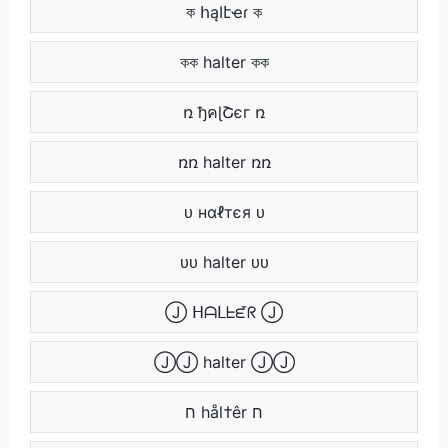
ক հąӀէҽɾ ক
কক halter কক
ռ ђคɭՇєг ռ
ռռ halter ռռ
ᴜ нαℓтєя ᴜ
ᴜᴜ halter ᴜᴜ
Ⓙ ᕼᗩᒪᖶᘿᖇ Ⓙ
ⒿⒿ halter ⒿⒿ
ח hål†êr ח