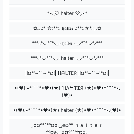
*•.¸♡ halter ♡¸.•*
✿.｡.:* ☆:**:. 𝖍𝖆𝖑𝖙𝖊𝖗 .:**:.☆*.:｡.✿
°°°·.°·..·°¯°·._.· 𝔥𝔞𝔩𝔱𝔢𝔯 ·._.·°¯°·..·°.·°°°
°°°·.°·..·°¯°·._.· halter ·._.·°¯°·..·°.·°°°
|!¤*'~``~'*¤!| ᕼᗩᒪTEᖇ |!¤*'~``~'*¤!|
•(♥).•*´¨`*•♥•(★) ΉΛᄂƬΣЯ (★)•♥•*´¨`*•.
(♥)•
•(♥).•*´¨`*•♥•(★) halter (★)•♥•*´¨`*•.(♥)•
¸,ø¤º°`°º¤ø,¸¸,ø¤º° ｈａｌｔｅｒ
°º¤ø,¸¸,ø¤º°`°º¤ø,¸