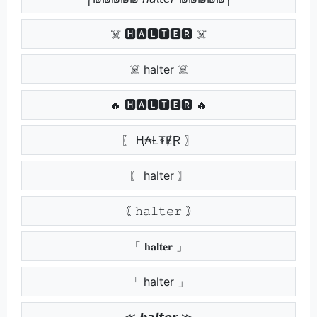
☠️ 🅷🅰🅻🆃🅴🆁 ☠️
☠️ halter ☠️
🔥 🅷🅰🅻🆃🅴🆁 🔥
〖 Ⱨ₳Ⱡ₮ɆⱤ 〗
〖 halter 〗
｟ 𝚑𝚊𝚕𝚝𝚎𝚛 ｠
「 𝐡𝐚𝐥𝐭𝐞𝐫 」
「 halter 」
≪ 𝙝𝙖𝙡𝙩𝙚𝙧 ≫