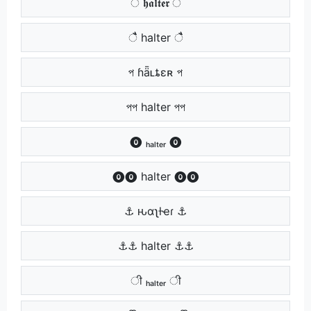
ै 𝖍𝖆𝖑𝖙𝖊𝖗 ै
ैै halter ैै
প ɦǟʟȶɛʀ প
পপ halter পপ
⓿ ₕₐₗₜₑᵣ ⓿
⓿⓿ halter ⓿⓿
⚓ ԋαʅƚҽɾ ⚓
⚓⚓ halter ⚓⚓
ी ₕₐₗₜₑᵣ ी