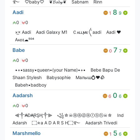
࿐
♡baby♡
❦︎𝓑𝓪𝓫𝓎❦︎
Sabnam
Rinn
8
Aadi
1
9
0
0
×͜× Aadi
Aadi Galaxy M1
Ｃᴀʟʟㅤϻᴇ〲aadi
Aadi ❤
Aᴀᴅɪ☁︎⁵⁰⁴
7
Babe
0
7
0
0
•+•sassy•queen•(your Name)•+•
Bebe Bapu De
Shaan Stylesh
Babysophie
Малыш💍❤️🥀
Babeh•badboy
0
Aadarsh
6
6
0
0
⫷༒₳Đ₳ⱤŞⱧ༒⫸
꧁☆☠ⓐⓐⓓⓐⓡⓢⓗ☠☆
Ind
Adarsh
۝✯a A D A R S H۝࿐
Aadarsh Trivedi
5
Marshmello
1
6