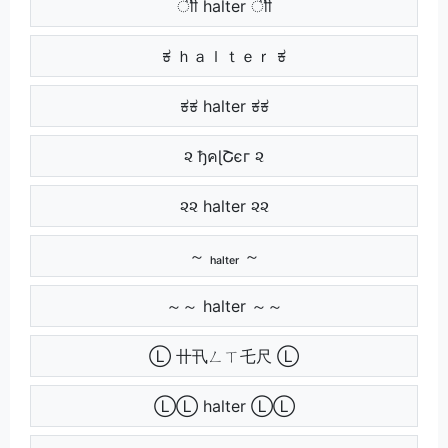
ीी halter ीी
ಕ ｈａｌｔｅｒ ಕ
ಕಕ halter ಕಕ
૨ ђคɭՇєг ૨
૨૨ halter ૨૨
～ ₕₐₗₜₑᵣ ～
～～ halter ～～
Ⓛ 卄卂ㄥㄒ乇尺 Ⓛ
ⓁⓁ halter ⓁⓁ