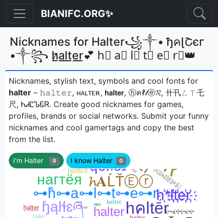
BIANIFC.ORG✨
Nicknames for Halter꧁༒• ђคɭՇєг
•༒꧂ h̷̲a̲l̲t̲e̲r̲💕 h⃣ a⃣ l⃣ t⃣ e⃣ r⃣👑
Nicknames, stylish text, symbols and cool fonts for
halter
– 𝚑𝚊𝚕𝚝𝚎𝚛, ʜᴀʟᴛᴇʀ, 𝗵𝗮𝗹𝘁𝗲𝗿, ⓗคℓ𝓉ⓔ𝓡, 卄卂ㄥㄒ乇
尺, ᏂᏗᏝᏖᏋᏒㅤ. Create good nicknames for games,
profiles, brands or social networks. Submit your funny
nicknames and cool gamertags and copy the best
from the list.
I'm Halter
I know Halter
0
0