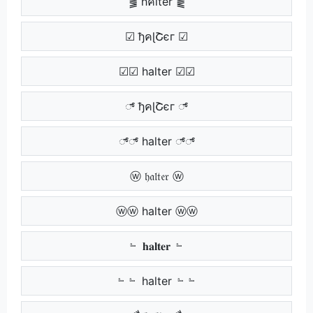
⪓ hคltēr ⪔
☑ ђคɭՇєг ☑
☑☑ halter ☑☑
್ ђคɭՇєг ್
್್ halter ್್
ⓦ 𝔥𝔞𝔩𝔱𝔢𝔯 ⓦ
ⓦⓦ halter ⓦⓦ
﹄ 𝐡𝐚𝐥𝐭𝐞𝐫 ﹄
﹄﹄ halter ﹄﹄