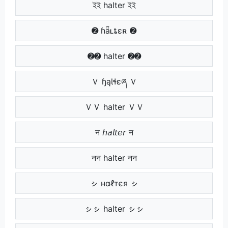
ইই halter ইই
➋ ɦǟʟȶɛʀ ➋
➋➋ halter ➋➋
Ｖ ɧąƖɬɛཞ Ｖ
ＶＶ halter ＶＶ
न 𝘩𝘢𝘭𝘵𝘦𝘳 न
नन halter नन
ㇱ нαℓтєя ㇱ
ㇱㇱ halter ㇱㇱ