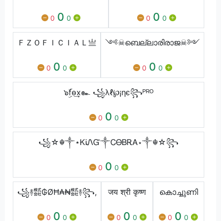
0
0
0
0
0
0
ＦＺㅤＯＦＩＣＩＡＬ亗
༺☠ബെല്ലാരിരാജ☠༻
0
0
0
0
0
0
๖ۣۜfѳ͢x๛ ꧁λℓ℘¡ηє꧂ᴾᴿᴼ
0
0
0
꧁☆☬༒⋆ᏦᎥᏁᏳ༒ᏟᎾᏴᎡᎪ⋆༒☬☆꧂
0
0
0
꧁࿈㍿₲ØĦ₳₦㍿࿈꧂,
जय श्री कृष्ण
കൊച്ചുണി
0
0
0
0
0
0
0
0
0