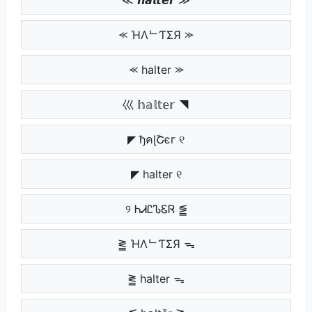
⪻ ΉΛᄂƬΣЯ ⪼
⪻ halter ⪼
巛 𝕙𝕒𝕝𝕥𝕖𝕣 ◥
◤ ђคɭՇєг ୧
◤ halter ୧
୨ ᏂᏗᏝᏖᏋᏒ ⪑
⪒ ΉΛᄂƬΣЯ ᯓ
⪒ halter ᯓ