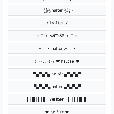
꧁ঔৣ halter ঔৣ꧂
⚡ 𝕙𝕒𝕝𝕥𝕖𝕣 ⚡
•´¯`•. ᏂᏗᏝᏖᏋᏒ .•´¯`•
•´¯`•. halter .•´¯`•
(っ◔◡◔)っ ♥ ɦǟʟȶɛʀ ♥
▀▄▀▄▀▄ hคltēr ▄▀▄▀▄▀
▀▄▀▄▀▄ halter ▄▀▄▀▄▀
▌│█║▌║▌║ 𝙝𝙖𝙡𝙩𝙚𝙧 ║▌║▌║█│▌
★ ђคɭՇєг ★