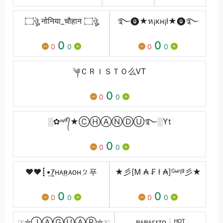
۝ঔৣ नोनिया_चौहान ۝ঔৣ
࿐⓿★ห¡кн¡ł★⓿࿐
0
0
0
0
0
0
༆ＣＲＩＳＴＯ么ㅤᏙᎢ
0
0
0
░✿ᶦᶰᵈ᭄★ⒸⒽⒶⓃⒹⓊ࿐░ϒt
0
0
0
♥♥┋•͢ｱʜᴀ͢ʀᴀᴏʜㄆ푸
★彡[Ꮇ ₳ ₣ ł ₳]ᴳᶶᶯᵍ彡★
0
0
0
0
0
0
☞✮ⒿⒶⒼⓊⒶⓇ✮☜
ᴘᴀᴘᴀꜱɪᴛᴏㅤ┊ᴴᴼᵀ