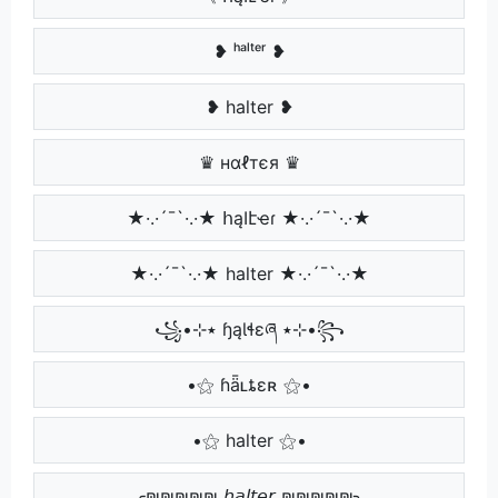
❥ ʰᵃˡᵗᵉʳ ❥
❥ halter ❥
♛ нαℓтєя ♛
★·.·´¯`·.·★ հąӀէҽɾ ★·.·´¯`·.·★
★·.·´¯`·.·★ halter ★·.·´¯`·.·★
꧁•⊹٭ ɧąƖɬɛཞ ٭⊹•꧂
•⚝ ɦǟʟȶɛʀ ⚝•
•⚝ halter ⚝•
╭₪₪₪₪₪ 𝘩𝘢𝘭𝘵𝘦𝘳 ₪₪₪₪₪╮