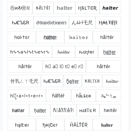
ⓗคℓ𝓉ⓔ𝓡
ꑛꋫ꒒꓅ꍟ꒓
𝕙𝕒𝕝𝕥𝕖𝕣
ӇƛԼƬЄƦ
𝙝𝙖𝙡𝙩𝙚𝙧
ᏂᏗᏝᏖᏋᏒ
⦑h⦒̂⦑a⦒⦑l⦒⦑t⦒⦑e⦒⦑r⦒
んﾑﾚｲ乇尺
Ⱨ₳Ⱡ₮ɆⱤ
hαﾚ†εr
h҉a҉l҉t҉e҉r҉
𝚑̷̴𝚊̷𝚕̷𝚝̷𝚎̷𝚛̷
hål†êr
h∿∿a∿l∿t∿e∿r∿
𝓱𝓪𝓵𝓽𝓮𝓻
ԋαʅƚҽɾ
h̺a̺l̺t̺e̺r̺
hål†êr
h⃣ a⃣ l⃣ t⃣ e⃣ r⃣
hål†êr
卄卂ㄥㄒ乇尺
ᏂᏗᏝᏖᏋᏒ
h͎͓̽a͎l͎t͎e͎r͎
ꁝꋬ꒒꓄ꏂꋪ
𝓱𝓪𝓵𝓽𝓮𝓻
h⋆͎͍͐⋆a⋆l⋆t⋆e⋆r⋆
h̾a̾l̾t̾e̾r̾
ɦǟʟȶɛʀ
𝓱ₐᄂ𝚝ₑᵣ
h̷a̷l̷t̷e̷r̷
h̟a̟l̟t̟e̟r̟
h̊⫶⫶å⫶l̊⫶t̊⫶e̊⫶r̊⫶
н𝕒𝐥𝕋εＲ
hคltēr
հąӀէҽɾ
ђคɭՇєг
ĤĂĹŤĔŔ
𝐡𝐚𝐥𝐭𝐞𝐫