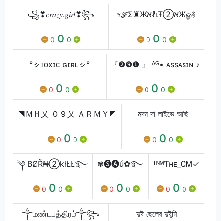
꧁❣︎𝑐𝑟𝑎𝑧𝑦.𝑔𝑖𝑟𝑙❣︎꧂
รℱΣ♜ЖאℓเŦ➁אЖௐ࿈
0
0
0
0
0
0
°ㇱᴛᴏxɪᴄ ɢɪʀʟㇱ°
『❷❾❶ 』 ᴬᴳ• ᴀssᴀsɪɴ ♪
0
0
0
0
0
0
◥ＭＨ乂 ０９乂 ＡＲＭＹ◤
মদন দা লাইভে আছি
0
0
0
0
0
0
༆ BØŘ₦②kłŁŁ࿐
✾🅢🅐ú✿࿐
ᵀᴺᴹㅤƬʜᴇ_ᏟᎷㅤ✓
0
0
0
0
0
0
0
0
0
༒மண்டபத்திரம்༒꧂
দুষ্ট ছেলের দুষ্টুমি