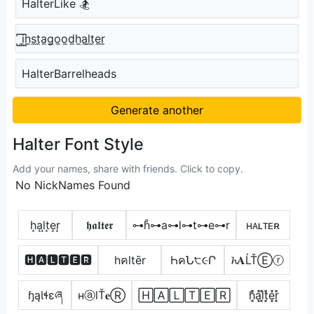
HalterLike 🏂
꙱i̼n̼s̼t̼a̼g̼o̼o̼d̼h̼a̼l̼t̼e̼r̼
HalterBarrelheads
Generate another
Halter Font Style
Add your names, share with friends. Click to copy.
No NickNames Found
h͙a͙l͙t͙e͙r͙
𝖍𝖆𝖑𝖙𝖊𝖗
⊶h̊⊶a⊶l⊶t⊶e⊶r
ʜᴀʟᴛᴇʀ
🅷🅰🅻🆃🅴🆁
hคltēr
ҺคՆ੮૯Ր
𝓱𝐀ĹŤⒺⓡ
ɧąƖɬɛཞ
нⓐlŤ𝐞Ⓡ
🄷🄰🄻🅃🄴🅁
h͓̽̾a͓̽l͓̽t͓̽e͓̽r͓̽