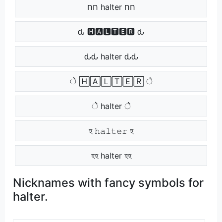
חח halter חח
ԃ 🅷🅰🅻🆃🅴🆁 ԃ
ԃԃ halter ԃԃ
े 🄷🄰🄻🅃🄴🅁 े
ेे halter ेे
হ 𝚑𝚊𝚕𝚝𝚎𝚛 হ
হহ halter হহ
Nicknames with fancy symbols for
halter.