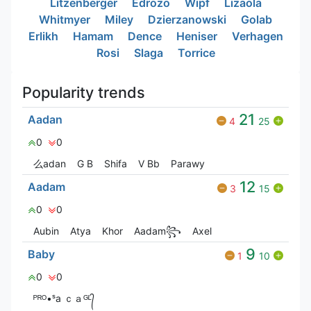
Litzenberger
Edrozo
Wipf
Lizaola
Whitmyer
Miley
Dzierzanowski
Golab
Erlikh
Hamam
Dence
Heniser
Verhagen
Rosi
Slaga
Torrice
Popularity trends
21
Aadan
4
25
0
0
么adan
G‎ B
Shifa
V Bㅤb
Parawy
12
Aadam
3
15
0
0
Aubin
Atya
Khor
Aadam꧂
Axel
9
Baby
1
10
0
0
ᴾᴿᴼ•ˢa ｃａᴳᴸ᭄