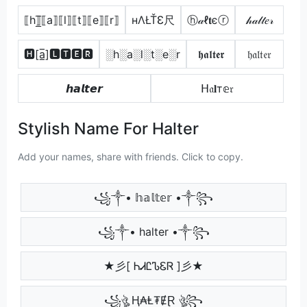
⟦h⟧̲̅⟦a⟧⟦l⟧⟦t⟧⟦e⟧⟦r⟧
нΛŁŤƐ尺
ⓗ𝒶ℓ𝐭єⓡ
𝒽𝒶𝓁𝓉𝑒𝓇
🅷[a̲̅]🅻🆃🅴🆁
░h░a░l░t░e░r
𝖍𝖆𝖑𝖙𝖊𝖗
𝔥𝔞𝔩𝔱𝔢𝔯
𝙝𝙖𝙡𝙩𝙚𝙧
ᕼ𝔞𝐥т𝕖𝔯
Stylish Name For Halter
Add your names, share with friends. Click to copy.
꧁༒• 𝕙𝕒𝕝𝕥𝕖𝕣 •༒꧂
꧁༒• halter •༒꧂
★彡[ ᏂᏗᏝᏖᏋᏒ ]彡★
꧁ঔৣ Ⱨ₳Ⱡ₮ɆⱤ ঔৣ꧂