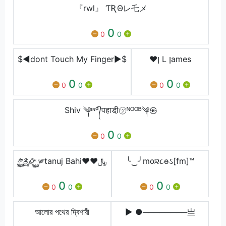
『rwl』 ƬƦΘレ乇メ
0
0
0
$◄dont Touch My Finger►$
♥ן L ןames
0
0
0
0
0
0
Shiv ༆ᶦᶰᵈ᭄पहाडी़㋡ᴺᴼᴼᴮ༆㉿
0
0
0
༲࿆༫࿆࿂࿆༗tanuj Bahi❤❤﷼
╰‿╯mα૨૮ѳઽ[fm]™
0
0
0
0
0
0
আলোর পথের দ্বিশারী
▶ ●────────亗