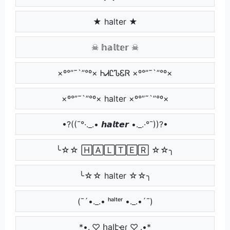
★ halter ★
☠ 𝕙𝕒𝕝𝕥𝕖𝕣 ☠
×º°”˜`”°º× ᏂᏗᏝᏖᏋᏒ ×º°”˜`”°º×
×º°”˜`”°º× halter ×º°”˜`”°º×
•?((¯°·._.• 𝙝𝙖𝙡𝙩𝙚𝙧 •._.·°¯))?•
╰☆☆ 🄷🄰🄻🅃🄴🅁 ☆☆╮
╰☆☆ halter ☆☆╮
(¯´•._.• ʰᵃˡᵗᵉʳ •._.•´¯)
*•.¸♡ հąӀէҽɾ ♡¸.•*