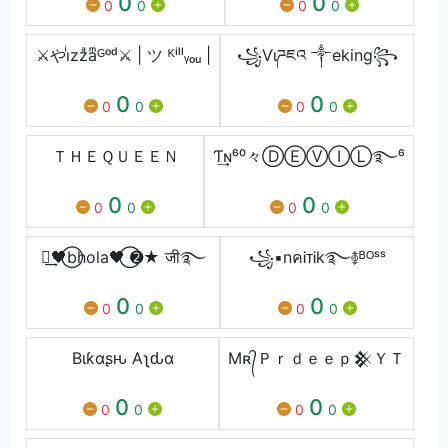
0
0
0
0
0
0
⚔️やiͥzzͣaͫᴳᵒᵈ⚔️ | ツ ᴷⁱˡˡᵧₒᵤ |
꧁Ѵιཌཇའ ༒eking꧂
0
0
0
0
0
0
ＴＨＥＱＵＥＥＮ
Ƭ͢ɴ⁶⁰々ⒹⒺⓋⒾⓁ࿐⁶
0
0
0
0
0
0
༒͢🖤⃝bhola🖤⃝ ➋★ जी࿐
꧁▪nคᎥᴛᎥk࿐࿅ᴮᴼˢˢ
0
0
0
0
0
0
Bιƙαʂԋ Aʅԃα
Mʀ᭄Ｐｒｄｅｅｐ𒆜ＹＴ
0
0
0
0
0
0