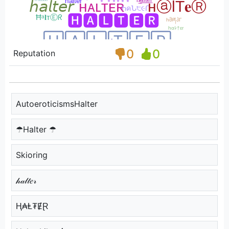
0
0
Reputation
AutoeroticismsHalter
☂Halter ☂
Skioring
𝒽𝒶𝓁𝓉𝑒𝓇
Ⱨ₳Ⱡ₮ɆⱤ