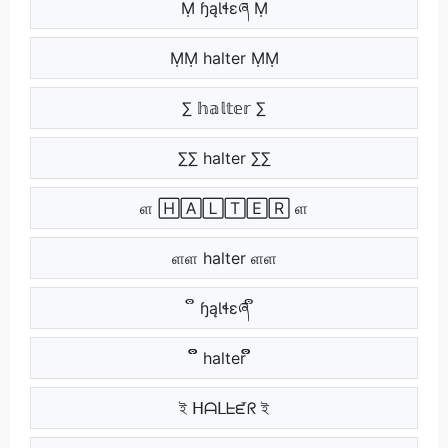
Ṃ ɧąƖɬɛཞ Ṃ
ṂṂ halter ṂṂ
∑ 𝕙𝕒𝕝𝕥𝕖𝕣 ∑
∑∑ halter ∑∑
ள 🄷🄰🄻🅃🄴🅁 ள
ளள halter ளள
ຶ ɧąƖɬɛཞ ຶ
ຶຶ halter ຶຶ
ই ᕼᗩᒪᖶᘿᖇ ই