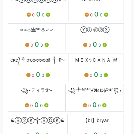
0
0
0
0
0
0
࿎࿎♨亗ㅤᴺᴵᴷ⚓ㅤ✓✓
Ⓨⓣ ⓜⓟ③
0
0
0
0
0
0
ᴄʀɀ᭄༒സാത്താൻ ༒࿐
ＭＥＸϟＣＡＮＡ 亗
0
0
0
0
0
0
꧁▪ティラ࿐
꧁༒ᴹᵖ⁴⁰√𝕽𝖆𝖑𝖕𝖍༻꧂
0
0
0
0
0
0
☯Ⓑ②Ⓚ༒ⒷⓄⓀ☯
‏【bl】bryar