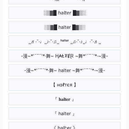
░▒▓█ 𝘩𝘢𝘭𝘵𝘦𝘳 █▓▒░
░▒▓█ halter █▓▒░
¸¸♬·¯·♩¸¸♪·¯·♫¸¸ ʰᵃˡᵗᵉʳ ¸¸♫·¯·♪¸¸♩·¯·♬¸¸
-漫~*'¨¯¨'*·舞~ Ⱨ₳Ⱡ₮ɆⱤ ~舞*'¨¯¨'*·~漫-
-漫~*'¨¯¨'*·舞~ halter ~舞*'¨¯¨'*·~漫-
【 нαℓтєя 】
『 𝐡𝐚𝐥𝐭𝐞𝐫 』
『 halter 』
《 հąӀէҽɾ 》