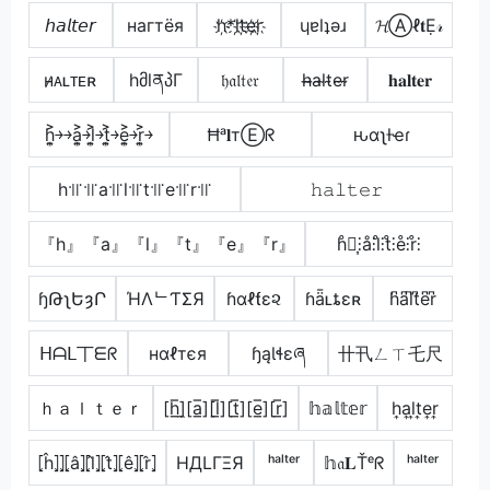
𝘩𝘢𝘭𝘵𝘦𝘳
нагтёя
h҉*l҉t҉e҉r҉
ɥɐlʇǝɹ
𝓗Ⓐℓ𝐭Ẹ𝓇
ʜ̷ᴀʟᴛᴇʀ
hმlནპΓ
𝔥𝔞𝔩𝔱𝔢𝔯
h̴̶a̴l̴t̴e̴r̴
𝐡𝐚𝐥𝐭𝐞𝐫
h͎͍͐￫￫a͎͍͐￫l͎͍͐￫t͎͍͐￫e͎͍͐￫r͎͍͐￫
Ħᵃ𝐥тⒺᖇ
ԋαʅƚҽɾ
h꜉꜍꜉꜍a꜉꜍l꜉꜍t꜉꜍e꜉꜍r꜉꜍
𝚑𝚊𝚕𝚝𝚎𝚛
『h』『a』『l』『t』『e』『r』
h̊⫶͎⫶å⫶l̊⫶t̊⫶e̊⫶r̊⫶
ɧԹʅԵȝՐ
ΉΛᄂƬΣЯ
ɦαℓƭε૨
ɦǟʟȶɛʀ
h͆a͆l͆t͆e͆r͆
ᕼᗩᒪ丅ᗴᖇ
нαℓтєя
ɧąƖɬɛཞ
卄卂ㄥㄒ乇尺
ｈａｌｔｅｒ
[h̲̅]̼[a̲̅][l̲̅][t̲̅][e̲̅][r̲̅]
𝕙𝕒𝕝𝕥𝕖𝕣
h͎a͎l͎t͎e͎r͎
⦏ĥ⦎⦎⦏â⦎⦏l̂⦎⦏t̂⦎⦏ê⦎⦏r̂⦎
HДLΓΞЯ
ʰᵃˡᵗᵉʳ
𝕙𝔞𝐋Ťᵉᖇ
ʰᵃˡᵗᵉʳ