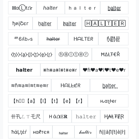
𝐇αⓁt𝓔𝐫
𝘩𝘢𝘭𝘵𝘦𝘳
ｈａｌｔｅｒ
h̳̲a̳l̳t̳e̳r̳
ђคɭՇєг
h̼a̼l̼t̼e̼r̼
h̷̲a̲l̲t̲e̲r̲
🄷🄰🄻🅃🄴🅁
ᄅ6ʎbގs
h̶a̶l̶t̶e̶r̶
ᕼᗩᒪTEᖇ
h͓̽a͓̽l͓̽t͓̽e͓̽r͓̽
⧼h̼⧽⧽⧼a̼⧽⧼l̼⧽⧼t̼⧽⧼e̼⧽⧼r̼⧽
ⓗⓐⓛⓣⓔⓡ
ĦΔŁŦ€Ř
𝗵𝗮𝗹𝘁𝗲𝗿
⨳h⨳a⨳l⨳t⨳e⨳r
♥h͛♥a♥l♥t♥e♥r
≋h͛≋a≋l≋t≋e≋r
ᕼᗩᒪᖶᘿᖇ
h̳͢a͢l͢t͢e͢r͢
【h】⃣【a】【l】【t】【e】【r】
ԋαʅƚҽɾ
卄卂ㄥㄒ乇尺
Ｈά𝓛𝐭𝔼𝐑
𝚑𝚊𝚕𝚝𝚎𝚛
Ⱨ̼₳Ⱡ₮ɆⱤ
ħάĻţέŕ
нαℓтєя
ₕₐₗₜₑᵣ
𝒽𝒶𝓁𝓉𝑒𝓇
h͛⦚⦚a͛⦚l͛⦚t͛⦚e͛⦚r͛⦚