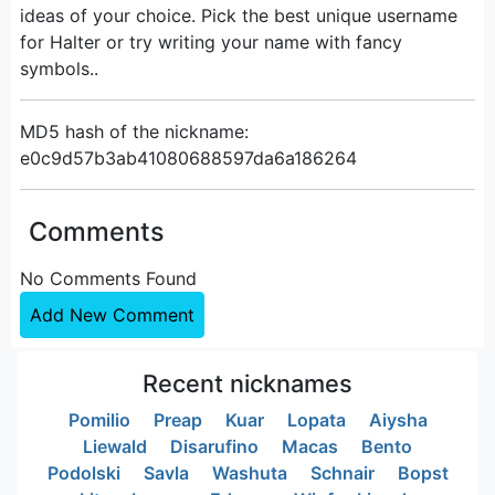
ideas of your choice. Pick the best unique username
for Halter or try writing your name with fancy
symbols..
MD5 hash of the nickname:
e0c9d57b3ab41080688597da6a186264
Comments
No Comments Found
Add New Comment
Recent nicknames
Pomilio
Preap
Kuar
Lopata
Aiysha
Liewald
Disarufino
Macas
Bento
Podolski
Savla
Washuta
Schnair
Bopst