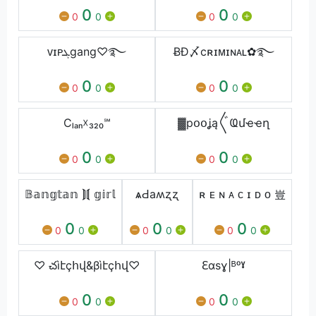
0
0
0
0
0
0
ᴠɪᴘܓgang♡࿐
ɃĐ〆cʀɪᴍɪɴᴀʟ✿࿐
0
0
0
0
0
0
Cₗₐₙ☓₃₂₀℠
▓pօօʝą〲Ҩմҽҽղ
0
0
0
0
0
0
𝔹𝕒𝕟𝕘𝕥𝕒𝕟 ⟭⟬ 𝕘𝕚𝕣𝕝
ѧԀaʍʐʐ
ʀ ᴇ ɴ ᴀ ᴄ ɪ ᴅ ᴏ 豈
0
0
0
0
0
0
0
0
0
♡ చìէçհվ&βìէçհվ♡
ℇαsɣ|ᴮᵒˠ
0
0
0
0
0
0