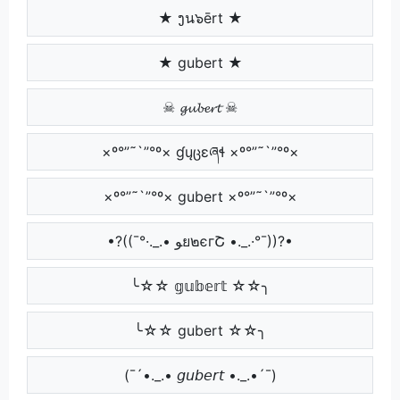
★ ງน๖ērt ★
★ gubert ★
☠ 𝓰𝓾𝓫𝓮𝓻𝓽 ☠
×º°”˜`”°º× ɠųცɛཞɬ ×º°”˜`”°º×
×º°”˜`”°º× gubert ×º°”˜`”°º×
•?((¯°·._.• ﻮย๒єгՇ •._.·°¯))?•
╰☆☆ 𝕘𝕦𝕓𝕖𝕣𝕥 ☆☆╮
╰☆☆ gubert ☆☆╮
(¯´•._.• 𝘨𝘶𝘣𝘦𝘳𝘵 •._.•´¯)