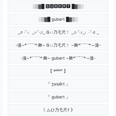
░▒▓█ 🅶🆄🅱🅴🆁🆃 █▓▒░
░▒▓█ gubert █▓▒░
¸¸♬·¯·♩¸¸♪·¯·♫¸¸ Ꮆㄩ乃乇尺ㄒ ¸¸♫·¯·♪¸¸♩·¯·♬¸¸
-漫~*'¨¯¨'*·舞~ Ꮆㄩ乃乇尺ㄒ ~舞*'¨¯¨'*·~漫-
-漫~*'¨¯¨'*·舞~ gubert ~舞*'¨¯¨'*·~漫-
【 ᵍᵘᵇᵉʳᵗ 】
『 ງน๖ērt 』
『 gubert 』
《 ムひ乃乇尺ｲ 》