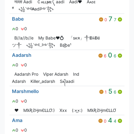
नल्ला Aadi
Ｃᴀʟʟㅤϻᴇ〲aadi
Aadi❤️
Aᴀᴅɪㅤ
ᶠᶠ
꧁༺₳adi༻꧂
7
Babe
0
7
0
0
B//a//b//e
My Babe❤💍
「ѕкя」༒ᙩﾑᙩé
ツ༒
꧁༺..༻꧂
Ba͜͡be¹
0
Aadarsh
6
6
0
0
Aadarsh Pro
Viper Adarsh
Ind
Adarsh
Killer_adarsh
Sᴋ᭄aadi
5
Marshmello
1
6
0
0
❤️
MƛƦƧӇmЄԼԼƠ:)
Xxx
(:×͜×:)
MƛƦƧӇmЄԼԼƠ
4
Ama
0
4
0
0