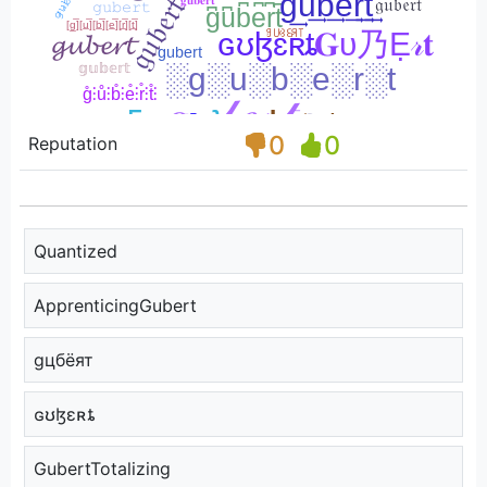
0
0
Reputation
Quantized
ApprenticingGubert
gцбёят
ɢʊɮɛʀȶ
GubertTotalizing