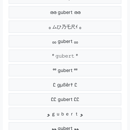
രര gubert രര
₀ ムひ乃乇尺ｲ ₀
₀₀ gubert ₀₀
ᵉ 𝚐𝚞𝚋𝚎𝚛𝚝 ᵉ
ᵉᵉ gubert ᵉᵉ
Ꮭ gµßêr† Ꮭ
ᏝᏝ gubert ᏝᏝ
ﻮ ｇｕｂｅｒｔ ﻮ
ﻮﻮ gubert ﻮﻮ