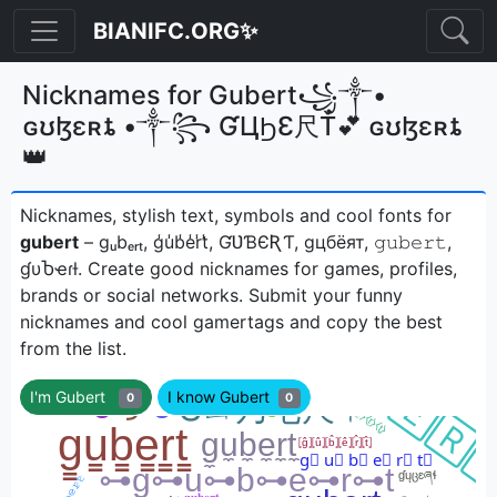
BIANIFC.ORG✨
Nicknames for Gubert꧁༒•
ɢʊɮɛʀȶ •༒꧂ ƓЦϦƐ尺Ť💕 ɢʊɮɛʀȶ
👑
Nicknames, stylish text, symbols and cool fonts for
gubert
– gᵤbₑᵣₜ, g̾u̾b̾e̾r̾t̾, ƓƲƁЄƦƬ, gцбёят, 𝚐𝚞𝚋𝚎𝚛𝚝,
ɠυႦҽɾƚㅤ. Create good nicknames for games, profiles,
brands or social networks. Submit your funny
nicknames and cool gamertags and copy the best
from the list.
I'm Gubert
I know Gubert
0
0