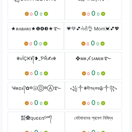
0
0
0
0
0
0
★ʀᴀʙᴀʀɪ★❶❹❸★࿐
💗💚💕તેરી👌 Mom💓💕💖
0
0
0
0
0
0
☬vÏÇҜ¥᭄❥_ƤŘ✍☬
❖ᴍʀ〆ꜱᴀᴍɪʀ࿐
0
0
0
0
0
0
༄ʀᴅx᭄✿®ⓤⒹ®Ⓐ࿐
꧁༒☬দীপঙ্কর☬༒꧂
0
0
0
0
0
0
㍿✿qυεεռᴳᵒᵈ᭄
বেইমানদের প্রবেশ নিষিদ্ধ