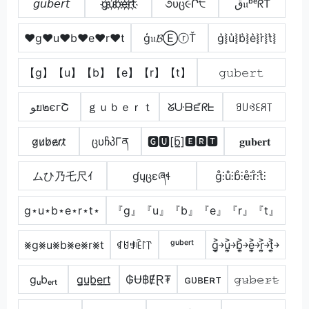
𝘨𝘶𝘣𝘦𝘳𝘵
g҉u҉b҉e҉r҉t҉
૭υც૯Ր੮
ق𝔲ᵇᵉᖇŤ
♥g♥u♥b♥e♥r♥t
ģ𝔲𝓑ⒺⓡŤ
g͛⦚u͛⦚b͛⦚e͛⦚r͛⦚t͛⦚
【g】【u】【b】【e】【r】【t】
𝚐𝚞𝚋𝚎𝚛𝚝
ﻮย๒єгՇ
ｇｕｂｅｒｔ
ᘜᑘᗷᘿᖇᖶ
ꍌ꒤ꃳꏂꋪ꓄
g̷u̷b̷e̷r̷t̷
ცυჩპΓན
🅶🆄[b̲̅]🅴🆁🆃
𝐠𝐮𝐛𝐞𝐫𝐭
ムひ乃乇尺ｲ
ɠųცɛཞɬ
g̊⫶ů⫶b̊⫶e̊⫶r̊⫶t̊⫶
g⋆u⋆b⋆e⋆r⋆t⋆
『g』『u』『b』『e』『r』『t』
⨳g⨳u⨳b⨳e⨳r⨳t
ꁍꐇꃃꍟ꒓꓅
ᵍᵘᵇᵉʳᵗ
g͎͍͐￫u͎͍͐￫b͎͍͐￫e͎͍͐￫r͎͍͐￫t͎͍͐￫
gᵤbₑᵣₜ
g̲u̲b̲e̲r̲t̲
₲Ʉ฿ɆⱤ₮
ɢᴜʙᴇʀᴛ
𝚐̷𝚞̷𝚋̷𝚎̷𝚛̷𝚝̷