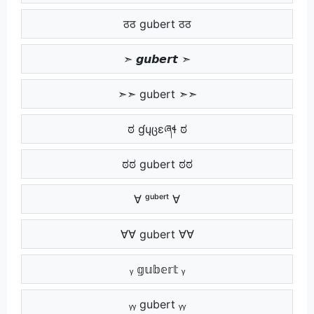
ठठ gubert ठठ
➣ 𝙜𝙪𝙗𝙚𝙧𝙩 ➣
➣➣ gubert ➣➣
ಠ ɠųცɛཞɬ ಠ
ಠಠ gubert ಠಠ
∀ ᵍᵘᵇᵉʳᵗ ∀
∀∀ gubert ∀∀
ᵧ 𝕘𝕦𝕓𝕖𝕣𝕥 ᵧ
ᵧᵧ gubert ᵧᵧ