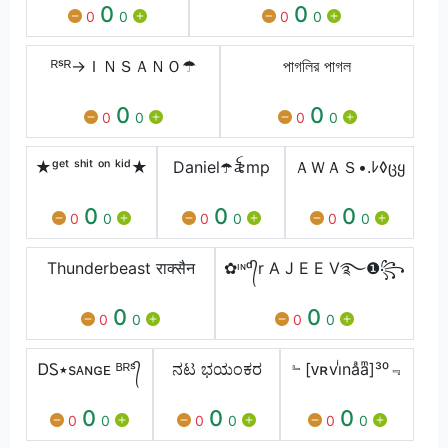
0
0
0
0
0
0
ᴿˢᴿ→ㅤＩＮＳＡＮＯ☂
পাগলির পাগল
0
0
0
0
0
0
★ᵍᵉᵗ ˢʰⁱᵗ ᵒⁿ ᵏⁱᵈ★
Daniel☂️ㅤ꫟ㅤmp
ＡＷＡＳ•.ﾚ◊ცყ
0
0
0
0
0
0
0
0
0
Thunderbeast राक्सैन
✿ᶦᶰᵈ᭄r A J E E V࿐❶꧂
0
0
0
0
0
0
ᎠᏚ٭sᴀɴɢᴇ ᴮᴿˢ᭄
ನಟ ಭಯಂಕರ
﹄[ᴠʀviͥnaͣaͫ]³⁰﹃
0
0
0
0
0
0
0
0
0