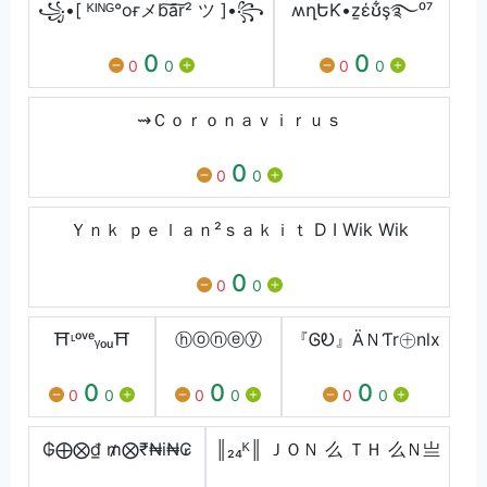
꧁•[ ᴷᴵᴺᴳ°oғメb͠a͠r² ツ ]•꧂
ʍղԵƘ•ẕέʊ͋ş࿐⁰⁷
0
0
0
0
0
0
⇝Ｃｏｒｏｎａｖｉｒｕｓ
0
0
0
Ｙｎｋ ｐｅｌａｎ²ｓａｋｉｔ D I Wik Wik
0
0
0
⛩ᶫᵒᵛᵉᵧₒᵤ⛩
ⓗⓞⓝⓔⓨ
『ᎶᎧ』ÄＮƬr㊉nlx
0
0
0
0
0
0
0
0
0
₲⨁⨂₫ ₥⨂₹₦i₦₢
║₂₄ᴷ║ ＪＯＮ 么 ＴＨ 么Ｎ亗