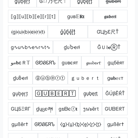
g͎u͎b͎e͎r͎t͎
Ꮆㄩ乃乇尺ㄒ
g͓̽u͓̽b͓̽e͓̽r͓̽t͓̽
g̶u̶b̶e̶r̶t̶
⟦g⟧⟦u⟧⟦b⟧⟦e⟧⟦r⟧⟦t⟧
gυв𝔼𝐑𝐭
𝖌𝖚𝖇𝖊𝖗𝖙
⦑g⦒⦑u⦒⦑b⦒⦑e⦒⦑r⦒⦑t⦒
g͓̽u͓̽b͓̽e͓̽r͓̽t͓̽
ƓЦϦƐ尺Ť
g∿u∿b∿e∿r∿t∿
ɠυႦҽɾƚ
ĞＵ𝓫𝐞ⓇŤ
ﻮ𝓊𝐛εＲ𝕋
ᎶᏬᏰᏋᏒᏖ
gυвєят
𝓰𝓾𝓫𝓮𝓻𝓽
gцбёят
ɠυზҽɾƚ
ⓖⓤⓑⓔⓡⓣ
ｇｕｂｅｒｔ
g𝐮𝐛𝕖𝔯т
g͎u͎b͎e͎r͎t͎
🄶🅄🄱🄴🅁🅃
g̟u̟b̟e̟r̟t̟
ĞÚβĔŔŤ
GЦБΞЯΓ
ɠųცɛཞɬ
gยᗷєⓡ𝐭
ງน๖ērt
GᑌᗷEᖇT
gµßêr†
ᎶᏬᏰᏋᏒᏖ
⧼g̼⧽⧼u̼⧽⧼b̼⧽⧼e̼⧽⧼r̼⧽⧼t̼⧽
gµßêr†