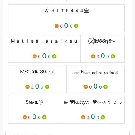
Ｗ ＨＩＴＥ４４４亗
0
0
0
Ｍａｔｉｓｅｌｅｓａｉｋａｕ
⃝乙Ꭵժαͦαᷟη࿐
0
0
0
0
0
0
Mꏂꉧ꒐ꉔꋬꋊ Sꆰ꒤ꋬ꒯
ₜₑᵣₑ Bₐₐᵣₑ ₘₐᵢ ₙₐ ₛₒcₕᵤ ₐᵢ
0
0
0
0
0
0
Sᴍᴀɪʟ㋛︎
๛♥kutty♬ ♥◌⑅♪ ♬ ♬ ♪
0
0
0
0
0
0