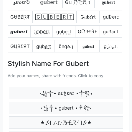
ﻮย๒єгՇ
𝕘𝕦𝕓𝕖𝕣𝕥
Ꮆㄩ乃乇尺ㄒ
𝐠𝐮𝐛𝐞𝐫𝐭
₲Ʉ฿ɆⱤ₮
🄶🅄🄱🄴🅁🅃
Ǥ𝓾𝐛𝓔𝐫t
ցմҍҽɾէ
𝙜𝙪𝙗𝙚𝙧𝙩
g҉u҉b҉e҉r҉t҉
g͙u͙b͙e͙r͙t͙
ǤỮβ€ŘŦ
gußεr†
GЦBΣЯƬ
g̺u̺b̺e̺r̺t̺
ƃnqǝɹʇ
𝖌𝖚𝖇𝖊𝖗𝖙
gᵤ𝚋ₑᵣ𝚝
Stylish Name For Gubert
Add your names, share with friends. Click to copy.
꧁༒• ɢʊɮɛʀȶ •༒꧂
꧁༒• gubert •༒꧂
★彡[ ムひ乃乇尺ｲ ]彡★