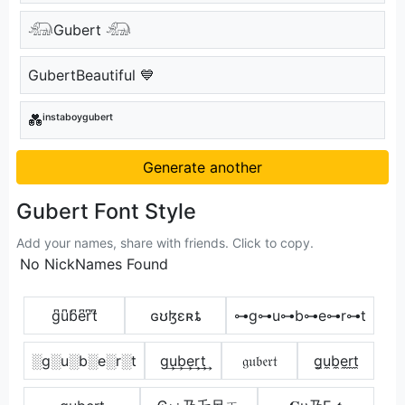
𓃰Gubert 𓃰
GubertBeautiful 💙
💑ⁱⁿˢᵗᵃᵇᵒʸᵍᵘᵇᵉʳᵗ
Generate another
Gubert Font Style
Add your names, share with friends. Click to copy.
No NickNames Found
g͆u͆b͆e͆r͆t͆
ɢʊɮɛʀȶ
⊶g⊶u⊶b⊶e⊶r⊶t
░g░u░b░e░r░t
g͢u͢b͢e͢r͢t͢
𝔤𝔲𝔟𝔢𝔯𝔱
g̼u̼b̼e̼r̼t̼