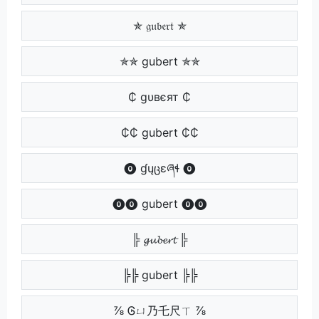
✯ 𝔤𝔲𝔟𝔢𝔯𝔱 ✯
✯✯ gubert ✯✯
₵ gυвєят ₵
₵₵ gubert ₵₵
⓿ ɠųცɛཞɬ ⓿
⓿⓿ gubert ⓿⓿
╠ 𝓰𝓾𝓫𝓮𝓻𝓽 ╠
╠╠ gubert ╠╠
⅞ Ꮆㄩ乃乇尺ㄒ ⅞