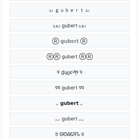
ய ｇｕｂｅｒｔ ய
யய gubert யய
Ⓡ 𝕘𝕦𝕓𝕖𝕣𝕥 Ⓡ
ⓇⓇ gubert ⓇⓇ
प ɠųცɛཞɬ प
पप gubert पप
｡ 𝗴𝘂𝗯𝗲𝗿𝘁 ｡
｡｡ gubert ｡｡
ठ ᎶᏬᏰᏋᏒᏖ ठ