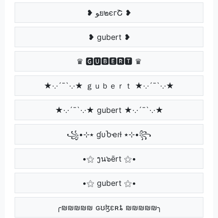
❥ ﻮย๒єгՇ ❥
❥ gubert ❥
♛ 🅶🆄🅱🅴🆁🆃 ♛
★·.·´¯`·.·★ ｇｕｂｅｒｔ ★·.·´¯`·.·★
★·.·´¯`·.·★ gubert ★·.·´¯`·.·★
꧁•⊹٭ ɠυႦҽɾƚ ٭⊹•꧂
•⚝ ງน๖ērt ⚝•
•⚝ gubert ⚝•
╭₪₪₪₪₪ ɢʊɮɛʀȶ ₪₪₪₪₪╮