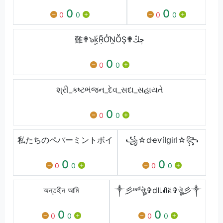
0
0
0
0
0
0
難✟๖ۣۜkṜỞṊṎŞ✟چڭ
0
0
0
શ્રી_કષ્ટભંજન_દેવ_સદા_સહાયતે
0
0
0
私たちのペパーミントボイ
꧁☆dҽѵíӀցiɾӀ☆꧂
0
0
0
0
0
0
অন্তহীন আমি
༒彡ᶦᶰᵈঔৣ✞d꒐꒒ꋬꋊ✞ঔৣ彡༒
0
0
0
0
0
0