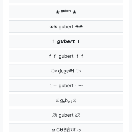
❀ ᵍᵘᵇᵉʳᵗ ❀
❀❀ gubert ❀❀
ｆ 𝙜𝙪𝙗𝙚𝙧𝙩 ｆ
ｆｆ gubert ｆｆ
ு ɠųცɛཞɬ ு
ுு gubert ுு
ᜰ gᵤbₑᵣₜ ᜰ
ᜰᜰ gubert ᜰᜰ
ര ₲Ʉ฿ɆⱤ₮ ര