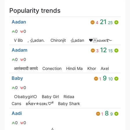
Popularity trends
21
Aadan
4
25
0
0
V Bㅤb
, 么adan.
Chironjit
么adan
❤🇦ᴀᴅᴀɴ࿐
12
Aadam
3
15
0
0
आतंकवादी कायदे
Conection
Hindi Ma
Khor
Axel
9
Baby
1
10
0
0
○babygirl○
Baby Girl
Ridaa
Cans
ʙꫝʙʏ✯ɢɪʀʟ♡ᶠᶠ
Baby Shark
8
Aadi
1
9
0
0