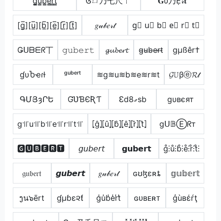
g̳u̳b̳e̳r̳t̳
Ꮆㄩ乃乇尺ㄒ
𝐆υ乃Ẹ𝓇𝐭
[g̲̅][u̲̅][b̲̅][e̲̅][r̲̅][t̲̅]
𝑔𝓊𝒷𝑒𝓇𝓉
g⃣ u⃣ b⃣ e⃣ r⃣ t⃣
Ǥᑌᗷᗴᖇ丅
𝚐𝚞𝚋𝚎𝚛𝚝
𝓰𝓾𝓫𝓮𝓻𝓽
g̴u̴b̴e̴r̴t̴
gµßêr†
ɠυႦҽɾƚ
ᵍᵘᵇᵉʳᵗ
≋g≋u≋b≋e≋r≋t
𝓖𝕌βⓔ𝓡𝓉
ԳՄՅȝՐԵ
ƓƲƁЄƦƬ
Ɛd8ގsb
gυвєят
g꜉꜍u꜉꜍b꜉꜍e꜉꜍r꜉꜍t꜉꜍
⦏ĝ⦎⦏û⦎⦏b̂⦎⦏ê⦎⦏r̂⦎⦏t̂⦎
gᑌ𝔹Ⓔᖇт
🅶🆄🅱🅴🆁🆃
𝘨𝘶𝘣𝘦𝘳𝘵
𝗴𝘂𝗯𝗲𝗿𝘁
g̊⫶ů⫶b̊⫶e̊⫶r̊⫶t̊⫶
𝔤𝔲𝔟𝔢𝔯𝔱
𝙜𝙪𝙗𝙚𝙧𝙩
𝑔𝓊𝒷𝑒𝓇𝓉
ɢʊɮɛʀȶ
𝕘𝕦𝕓𝕖𝕣𝕥
ງน๖ērt
ɠµɓε૨ƭ
g̾u̾b̾e̾r̾t̾
ɢᴜʙᴇʀᴛ
ģùвέŕţ