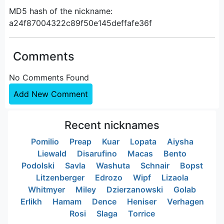
MD5 hash of the nickname:
a24f87004322c89f50e145deffafe36f
Comments
No Comments Found
Add New Comment
Recent nicknames
Pomilio
Preap
Kuar
Lopata
Aiysha
Liewald
Disarufino
Macas
Bento
Podolski
Savla
Washuta
Schnair
Bopst
Litzenberger
Edrozo
Wipf
Lizaola
Whitmyer
Miley
Dzierzanowski
Golab
Erlikh
Hamam
Dence
Heniser
Verhagen
Rosi
Slaga
Torrice