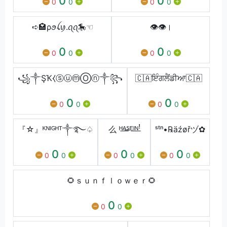
0
0
0
0
0
0
➪🏩ρꪮꪶꪗ.ꪖꪖ🎠☜︎︎︎
👁👁।
0
0
0
0
0
0
꧁༒ŞҠ⧼ⓢⓤⓜⓄⓝ༒꧂
🇨🇦ਇੰਗਲੈਂਡੀਆ🇨🇦
0
0
0
0
0
0
『☆』ᴷᴺᴵᴳᴴᵀ༒࿐♤
么 ᴴ̶ᴬ̶ᔆ̶ᴱ̶ᴵ̶ᴺ̶ꜝ
ˢᵗⁿ•℞ӓźøřヅ✿
0
0
0
0
0
0
0
0
0
🌻ｓｕｎｆｌｏｗｅｒ🌻
0
0
0