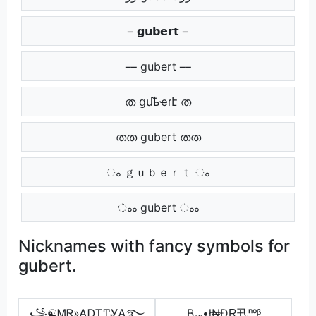
𝗴𝘂𝗯𝗲𝗿𝘁
gubert
ത ցմҍҽɾէ ത
തത gubert തത
ം ｇｕｂｅｒｔ ം
ംം gubert ംം
Nicknames with fancy symbols for
gubert.
꧁☯ᎷᏒ»ᎪᎠᏆͲᎽᎪ࿐
Bₓₛ•ł₦ĐⱤ卂ⁿᵒᵝ