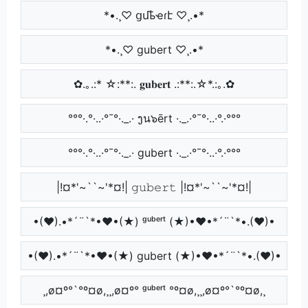
*•.¸♡ ցմҍҽɾէ ♡¸.•*
*•.¸♡ gubert ♡¸.•*
✿.｡.:* ☆:**:. 𝐠𝐮𝐛𝐞𝐫𝐭 .:**:.☆*.:｡.✿
°°°·.°·..·°¯°·._.· ງน๖ērt ·._.·°¯°·..·°.·°°°
°°°·.°·..·°¯°·._.· gubert ·._.·°¯°·..·°.·°°°
|!¤*'~``~'*¤!| 𝚐𝚞𝚋𝚎𝚛𝚝 |!¤*'~``~'*¤!|
•(♥).•*´¨`*•♥•(★) ᵍᵘᵇᵉʳᵗ (★)•♥•*´¨`*•.(♥)•
•(♥).•*´¨`*•♥•(★) gubert (★)•♥•*´¨`*•.(♥)•
¸,ø¤º°`°º¤ø,¸¸,ø¤º° ᵍᵘᵇᵉʳᵗ °º¤ø,¸¸,ø¤º°`°º¤ø,¸