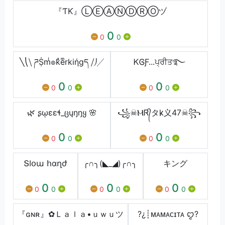
『ƬƘ』ⓁⒺⒶⓃⒹⓇⓄヅ
0
0
0
╲⎝⧹ ཌṨmͥ๏kͣeͫrkiήgད ⧸⎠╱
ᏦᎶƑ...ਪ੍ਰੀਤ࿐
0
0
0
0
0
0
🌿 ʂῳɛɛɬ_ცųŋŋყ 🌸
꧁☠ⲘᏒ᭄タk̷义47☠꧂
0
0
0
0
0
0
ՏӀօա հɑղժ
╭∩╮(◣_◢)╭∩╮
キング
0
0
0
0
0
0
0
0
0
『ɢɴʀ』✿Ｌａｌａ•ｕｗｕツ
?¿┊ᴍᴀᴍᴀᴄɪᴛᴀ ㅤꨄ?ㅤ