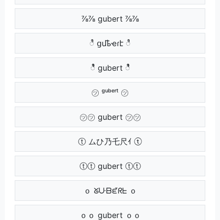
⅞⅞ gubert ⅞⅞
ಿ ցմҍҽɾէ ಿ
ಿಿ gubert ಿಿ
㋡ ᵍᵘᵇᵉʳᵗ ㋡
㋡㋡ gubert ㋡㋡
ⓣ ムひ乃乇尺ｲ ⓣ
ⓣⓣ gubert ⓣⓣ
ｏ ᘜᑘᗷᘿᖇᖶ ｏ
ｏｏ gubert ｏｏ