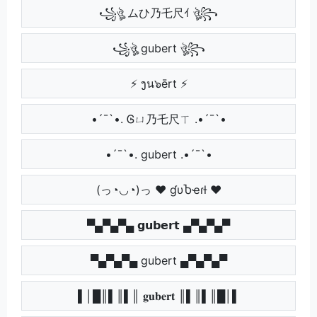
꧁ঔৣ ムひ乃乇尺ｲ ঔৣ꧂
꧁ঔৣ gubert ঔৣ꧂
⚡ ງน๖ērt ⚡
•´¯`•. Ꮆㄩ乃乇尺ㄒ .•´¯`•
•´¯`•. gubert .•´¯`•
(っ◔◡◔)っ ♥ ɠυႦҽɾƚ ♥
▀▄▀▄▀▄ 𝗴𝘂𝗯𝗲𝗿𝘁 ▄▀▄▀▄▀
▀▄▀▄▀▄ gubert ▄▀▄▀▄▀
▌│█║▌║▌║ 𝐠𝐮𝐛𝐞𝐫𝐭 ║▌║▌║█│▌