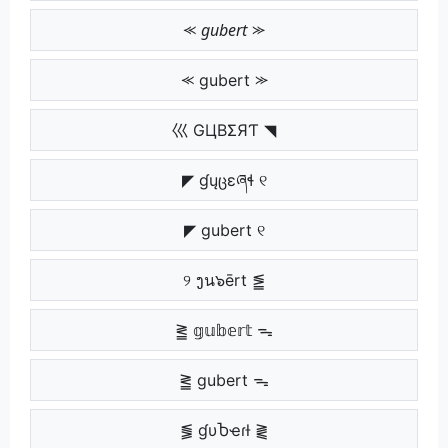
⪻ 𝘨𝘶𝘣𝘦𝘳𝘵 ⪼
⪻ gubert ⪼
巛 GЦBΣЯƬ ◥
◤ ɠųცɛཞɬ ୧
◤ gubert ୧
୨ ງน๖ērt ⪑
⪒ 𝕘𝕦𝕓𝕖𝕣𝕥 ᯓ
⪒ gubert ᯓ
⪓ ɠυႦҽɾƚ ⪔