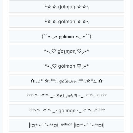
╰☆☆ ɠơƖɱơŋ ☆☆╮
╰☆☆ golmon ☆☆╮
(¯´•._.• 𝐠𝐨𝐥𝐦𝐨𝐧 •._.•´¯)
*•.¸♡ ɠσʅɱσɳ ♡¸.•*
*•.¸♡ golmon ♡¸.•*
✿.｡.:* ☆:**:. 𝓰𝓸𝓵𝓶𝓸𝓷 .:**:.☆*.:｡.✿
°°°·.°·..·°¯°·._.· ᘜᓍᒪᘻᓍᘉ ·._.·°¯°·..·°.·°°°
°°°·.°·..·°¯°·._.· golmon ·._.·°¯°·..·°.·°°°
|!¤*'~``~'*¤!| ᵍᵒˡᵐᵒⁿ |!¤*'~``~'*¤!|