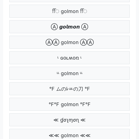
ਿਿ golmon ਿਿ
Ⓐ 𝙜𝙤𝙡𝙢𝙤𝙣 Ⓐ
ⒶⒶ golmon ⒶⒶ
ᶫ ɢօʟʍօռ ᶫ
ᶫᶫ golmon ᶫᶫ
℉ ムのﾚﾶの刀 ℉
℉℉ golmon ℉℉
≪ ɠσʅɱσɳ ≪
≪≪ golmon ≪≪