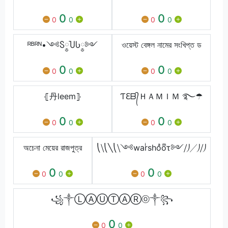
0
0
0
0
0
0
ᴿᴮᴿᴺ•༺Ⴝ༵ႮႱ༵༻
ওয়েস্ট বেঙ্গল নামের সংখিপ্ত ড
0
0
0
0
0
0
⦃丹leem⦄
Ƭℇᗷ᭄ＨＡＭＩＭ ࿐☂
0
0
0
0
0
0
অচেনা মেয়ের রাজপুত্র
⎝⧹⎝╲⎝⧹༺warͥshoͣoͫτ༻⧸⎠╱⎠⧸⎠
0
0
0
0
0
0
꧁༒ⓁⒶⓊⓉⒶⓇⓞ༒꧂
0
0
0