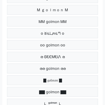
Ꮇ ｇｏｌｍｏｎ Ꮇ
ᎷᎷ golmon ᎷᎷ
օ ᘜᓍᒪᘻᓍᘉ օ
օօ golmon օօ
ര ᎶᎧᏝᎷᎧᏁ ര
രര golmon രര
▇ 𝔤𝔬𝔩𝔪𝔬𝔫 ▇
▇▇ golmon ▇▇
Ｌ ᵍᵒˡᵐᵒⁿ Ｌ