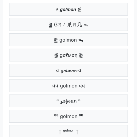
୨ 𝙜𝙤𝙡𝙢𝙤𝙣 ⪑
⪒ Ꮆㄖㄥ爪ㄖ几 ᯓ
⪒ golmon ᯓ
⪓ gσℓмση ⪔
વ 𝓰𝓸𝓵𝓶𝓸𝓷 વ
વવ golmon વવ
⁸ ﻮ๏ɭ๓๏ภ ⁸
⁸⁸ golmon ⁸⁸
‡ ᵍᵒˡᵐᵒⁿ ‡