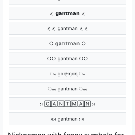
ミ 𝗴𝗮𝗻𝘁𝗺𝗮𝗻 ミ
ミミ gantman ミミ
○ 𝕘𝕒𝕟𝕥𝕞𝕒𝕟 ○
○○ gantman ○○
ം ɠαɳƚɱαɳ ം
ംം gantman ംം
ᴙ 🄶🄰🄽🅃🄼🄰🄽 ᴙ
ᴙᴙ gantman ᴙᴙ