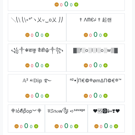
0
0
0
╲⎝⧹ ⎝⧹◦°˚ヽ乂⍱‿o乂 ⎠⎠
† ΛᗰЄꈤ † 起랜
0
0
0
0
0
0
꧁༒☬डाकु डैडी☬༒꧂
▓▒f░o░l░l░o░w▒▓
0
0
0
0
0
0
𝔸² ༱𝔻𝕚𝕡 ࿐
ⁿ²•|Π€©®∅m∆Π©€®™
0
0
0
0
0
0
🍭loͥℓiͣpͫop︾🍭
ꄶꕶꪒⲟꪝ༂ ➪ˢᵃᵛᵃᵍᵉ
❤🆚🅾️📴❣️❤
0
0
0
0
0
0
0
0
0