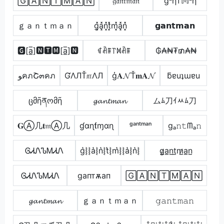
🄶🄰🄽🅃🄼🄰🄽
𝔤𝔞𝔫𝔱𝔪𝔞𝔫
gᵃηт𝕄ᵃη
ｇａｎｔｍａｎ
g͓̽a͓̽n͓̽t͓̽m͓̽a͓̽n͓̽
𝗴𝗮𝗻𝘁𝗺𝗮𝗻
🅶[a̲̅]🅽🆃🅼[a̲̅]🅽
ꁍꋫꁹ꓅ꁒꋫꁹ
₲₳₦₮₥₳₦
ﻮคภՇ๓คภ
ƓΛЛŤ௱ΛЛ
ģ𝐀𝓝Ť𝐦𝐀𝓝
ƃɐuʇɯɐu
ცმῆནომῆ
𝓰𝓪𝓷𝓽𝓶𝓪𝓷
ムﾑ刀ｲﾶﾑ刀
𝐆Ⓐ几𝐭𝔪Ⓐ几
ɠαɳƭɱαɳ
ᵍᵃⁿᵗᵐᵃⁿ
gₐ𝚗𝚝ᗰₐ𝚗
ᎶᏗᏁᏖᎷᏗᏁ
g͛⦚⦚a͛⦚n͛⦚t͛⦚m͛⦚⦚a͛⦚n͛⦚
g̷̲a̲n̲t̲m̷̲a̲n̲
ᎶᏗᏁᏖᎷᏗᏁ
gаптѫап
🄶🄰🄽🅃🄼🄰🄽
𝓰𝓪𝓷𝓽𝓶𝓪𝓷
ｇａｎｔｍａｎ
𝚐𝚊𝚗𝚝𝚖𝚊𝚗