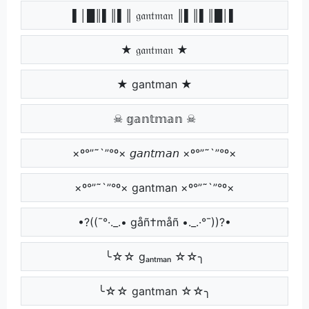
▌│█║▌║▌║ 𝔤𝔞𝔫𝔱𝔪𝔞𝔫 ║▌║▌║█│▌
★ 𝔤𝔞𝔫𝔱𝔪𝔞𝔫 ★
★ gantman ★
☠ 𝕘𝕒𝕟𝕥𝕞𝕒𝕟 ☠
×º°”˜`”°º× 𝘨𝘢𝘯𝘵𝘮𝘢𝘯 ×º°”˜`”°º×
×º°”˜`”°º× gantman ×º°”˜`”°º×
•?((¯°·._.• gåñ†måñ •._.·°¯))?•
╰☆☆ gₐₙₜₘₐₙ ☆☆╮
╰☆☆ gantman ☆☆╮