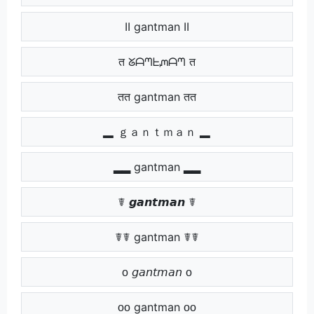
ӀӀ gantman ӀӀ
त ᘜᗩᘉᖶᘻᗩᘉ त
तत gantman तत
▂ ｇａｎｔｍａｎ ▂
▂▂ gantman ▂▂
☤ 𝙜𝙖𝙣𝙩𝙢𝙖𝙣 ☤
☤☤ gantman ☤☤
ᴏ 𝘨𝘢𝘯𝘵𝘮𝘢𝘯 ᴏ
ᴏᴏ gantman ᴏᴏ