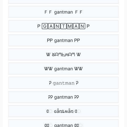
ＦＦ gantman ＦＦ
Ꮲ 🄶🄰🄽🅃🄼🄰🄽 Ꮲ
ᏢᏢ gantman ᏢᏢ
Ꮤ ᘜᗩᘉᖶᘻᗩᘉ Ꮤ
ᏔᏔ gantman ᏔᏔ
Ꭾ 𝚐𝚊𝚗𝚝𝚖𝚊𝚗 Ꭾ
ᎮᎮ gantman ᎮᎮ
ே ɢǟռȶʍǟռ ே
ேே gantman ேே