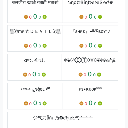
जलजीरा खाओ तबाही मचाओ
๖ղօԵ✟íղԵҽɾҽՏҽժ♚
0
0
0
0
0
0
▒〄mʀ☆ＤＥＶＩＬ〄▒
『sʜʀᴋ』•ᴮᴬᴰʙᴏʏツ
0
0
0
0
0
0
રાજા મેલડી
❃❦ⓥⒺⓉⓡⓘ❦❃வெற்றி
0
0
0
0
0
0
⋆ᶳᶬ⇝ ܨ๖ۣۣۜsɛʟ 耂
ᴘsㅤ•ㅤʀᴜᴏᴋ⁹⁹⁹
0
0
0
0
0
0
ジ气刀ǟñเ 乃❽ςђเєŁ气亠亠亠