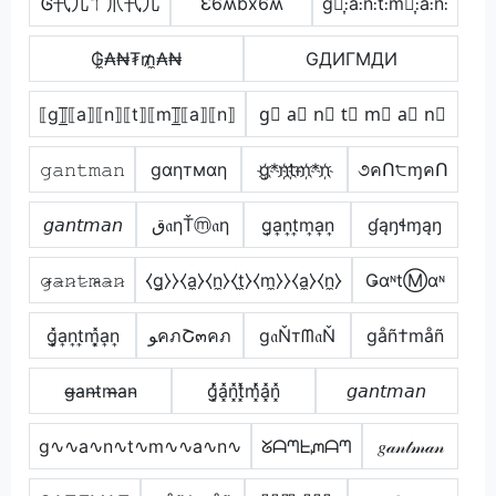
Ꮆ卂几ㄒ爪卂几
Ɛ6ʍbx6ʍ
g̊⫶͎⫶å⫶n̊⫶t̊⫶m̊⫶͎⫶å⫶n̊⫶
₲̼₳₦₮₥̼₳₦
GДИΓMДИ
⟦g⟧̲̅⟦a⟧⟦n⟧⟦t⟧⟦m⟧̲̅⟦a⟧⟦n⟧
g⃣ a⃣ n⃣ t⃣ m⃣ a⃣ n⃣
𝚐𝚊𝚗𝚝𝚖𝚊𝚗
gαηтмαη
g҉*n҉t҉m҉*n҉
૭คՈ੮ɱคՈ
𝘨𝘢𝘯𝘵𝘮𝘢𝘯
ق𝔞ηŤⓜ𝔞η
g͎a͎n͎t͎m͎a͎n͎
ɠąŋɬɱąŋ
𝚐̷̴𝚊̷𝚗̷𝚝̷𝚖̷̴𝚊̷𝚗̷
⧼g̼⧽⧽⧼a̼⧽⧼n̼⧽⧼t̼⧽⧼m̼⧽⧽⧼a̼⧽⧼n̼⧽
ǤαᶰtⓂαᶰ
g͎͓̽a͎n͎t͎m͎͓̽a͎n͎
ﻮคภՇ๓คภ
g𝔞Ňтᗰ𝔞Ň
gåñ†måñ
g̴̶a̴n̴t̴m̴̶a̴n̴
g͓̽̾a͓̽n͓̽t͓̽m͓̽̾a͓̽n͓̽
𝘨𝘢𝘯𝘵𝘮𝘢𝘯
g∿∿a∿n∿t∿m∿∿a∿n∿
ᘜᗩᘉᖶᘻᗩᘉ
𝑔𝒶𝓃𝓉𝓂𝒶𝓃