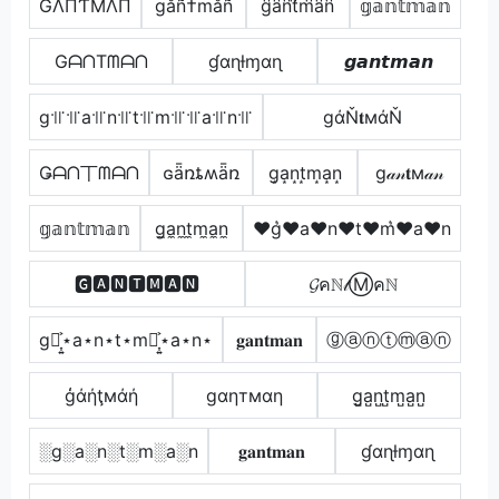
GΛПƬMΛП
gåñ†måñ
g͆a͆n͆t͆m͆a͆n͆
𝕘𝕒𝕟𝕥𝕞𝕒𝕟
GᗩᑎTᗰᗩᑎ
ɠαɳƚɱαɳ
𝙜𝙖𝙣𝙩𝙢𝙖𝙣
g꜉꜍꜉꜍a꜉꜍n꜉꜍t꜉꜍m꜉꜍꜉꜍a꜉꜍n꜉꜍
gάŇ𝐭мάŇ
Ǥᗩᑎ丅ᗰᗩᑎ
ɢǟռȶʍǟռ
g͙a͙n͙t͙m͙a͙n͙
g𝒶𝓃𝐭м𝒶𝓃
𝕘𝕒𝕟𝕥𝕞𝕒𝕟
g̼a̼n̼t̼m̼a̼n̼
♥g͛♥a♥n♥t♥m͛♥a♥n
🅶🅰🅽🆃🅼🅰🅽
𝓖คℕ𝓉Ⓜคℕ
g⋆͎͍͐⋆a⋆n⋆t⋆m⋆͎͍͐⋆a⋆n⋆
𝐠𝐚𝐧𝐭𝐦𝐚𝐧
ⓖⓐⓝⓣⓜⓐⓝ
ģάήţмάή
gαηтмαη
g̺a̺n̺t̺m̺a̺n̺
░g░a░n░t░m░a░n
𝐠𝐚𝐧𝐭𝐦𝐚𝐧
ɠαɳƚɱαɳ