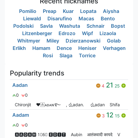
Recent nicknames
Pomilio
Preap
Kuar
Lopata
Aiysha
Liewald
Disarufino
Macas
Bento
Podolski
Savla
Washuta
Schnair
Bopst
Litzenberger
Edrozo
Wipf
Lizaola
Whitmyer
Miley
Dzierzanowski
Golab
Erlikh
Hamam
Dence
Heniser
Verhagen
Rosi
Slaga
Torrice
Popularity trends
21
Aadan
4
25
0
0
Chironjit
❤🇦ᴀᴅᴀɴ࿐
, 么adan.
么adan
Shifa
12
Aadam
3
15
0
0
🅰🅰🅳🅰🅼 1⃣6⃣ 🅴🅳🅸🆃
Aubin
आतंकवादी कायदे
V