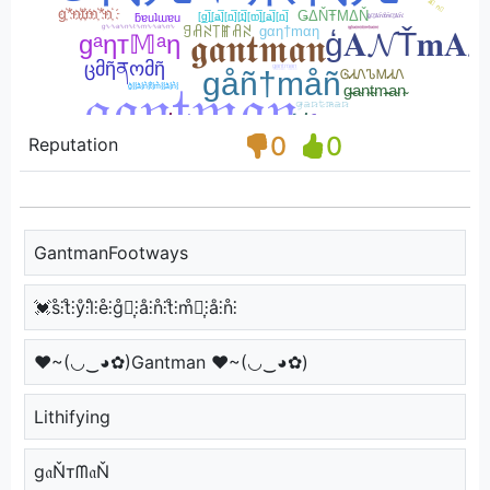
0
0
Reputation
GantmanFootways
💓s̊⫶t̊⫶ẙ⫶l̊⫶e̊⫶g̊⫶͎⫶å⫶n̊⫶t̊⫶m̊⫶͎⫶å⫶n̊⫶
♥~(◡‿◕✿)Gantman ♥~(◡‿◕✿)
Lithifying
g𝔞Ňтᗰ𝔞Ň