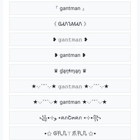
『 gantman 』
《 ᎶᏗᏁᏖᎷᏗᏁ 》
❥ 𝚐𝚊𝚗𝚝𝚖𝚊𝚗 ❥
❥ gantman ❥
♛ ɠąŋɬɱąŋ ♛
★·.·´¯`·.·★ 𝚐𝚊𝚗𝚝𝚖𝚊𝚗 ★·.·´¯`·.·★
★·.·´¯`·.·★ gantman ★·.·´¯`·.·★
꧁•⊹٭ ﻮคภՇ๓คภ ٭⊹•꧂
•⚝ Ꮆ卂几ㄒ爪卂几 ⚝•