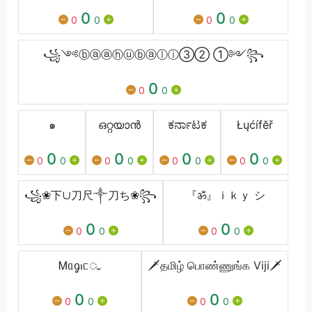
0
0
0
0
0
0
꧁༺ⓑⓐⓐⓗⓤⓑⓐⓛⓘ③② ①༻꧂
0
0
0
๑
ഒറ്റയാന്‍
ಕರ್ನಾಟಕ
Łųćífĕř
0
0
0
0
0
0
0
0
0
0
0
0
꧁❀下∪刀尺༒刀ち❀꧂
『ॐ』ｉｋｙ シ
0
0
0
0
0
0
Ꮇᥲᧁⲓᥴᤩ
🗡️தமிழ் பொண்ணுங்க Viji🗡️
0
0
0
0
0
0