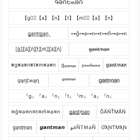
ԳԹՌԵʍԹՌ
【g】⃣【a】【n】【t】【m】⃣【a】【n】
g̳͢a͢n͢t͢m̳͢a͢n͢
⊶g̊⊶a⊶n⊶t⊶m̊⊶a⊶n
⦏ĝ⦎⦎⦏â⦎⦏n̂⦎⦏t̂⦎⦏m̂⦎⦎⦏â⦎⦏n̂⦎
g̶a̶n̶t̶m̶a̶n̶
⨳g⨳a⨳n⨳t⨳m⨳a⨳n
gₐₙₜₘₐₙ
𝑔𝒶𝓃𝓉𝓂𝒶𝓃
g̷a̷n̷t̷m̷a̷n̷
ցąղէʍąղ
ᵍᵃⁿᵗᵐᵃⁿ
g҉a҉n҉t҉m҉a҉n҉
『g』『a』『n』『t』『m』『a』『n』
≋g͛≋a≋n≋t≋m͛≋a≋n
g̳̲a̳n̳t̳m̳̲a̳n̳
ĞĂŃŤМĂŃ
g̟a̟n̟t̟m̟a̟n̟
𝙜𝙖𝙣𝙩𝙢𝙖𝙣
ﻮ𝕒Ň𝕋Ｍ𝕒Ň
ƓƛƝƬMƛƝ