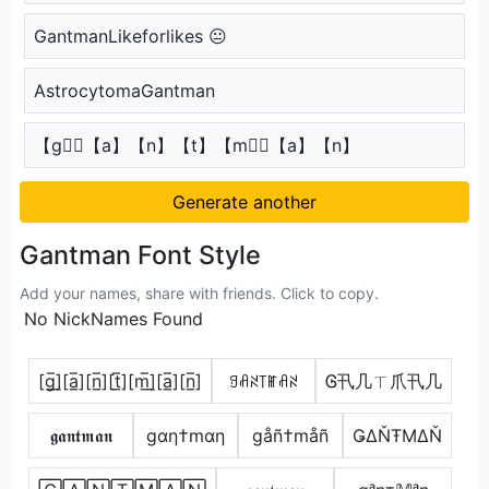
GantmanLikeforlikes 😐
AstrocytomaGantman
【g】⃣【a】【n】【t】【m】⃣【a】【n】
Generate another
Gantman Font Style
Add your names, share with friends. Click to copy.
No NickNames Found
[g̲̅]̼[a̲̅][n̲̅][t̲̅][m̲̅]̼[a̲̅][n̲̅]
ꍌꋬꋊ꓄ꂵꋬꋊ
Ꮆ卂几ㄒ爪卂几
𝖌𝖆𝖓𝖙𝖒𝖆𝖓
gαη†mαη
gåñ†måñ
ǤΔŇŦΜΔŇ