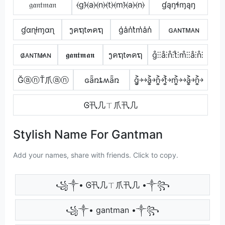
𝔤𝔞𝔫𝔱𝔪𝔞𝔫
⦑g⦒̂⦑a⦒⦑n⦒⦑t⦒⦑m⦒̂⦑a⦒⦑n⦒
ɠąŋɬɱąŋ
ɠαɳƚɱαɳ
ງคຖt๓คຖ
g̾a̾n̾t̾m̾a̾n̾
ɢᴀɴᴛᴍᴀɴ
ɢ̷ᴀɴᴛᴍ̷ᴀɴ
𝖌𝖆𝖓𝖙𝖒𝖆𝖓
ງคຖt๓คຖ
g̊⫶⫶å⫶n̊⫶t̊⫶m̊⫶⫶å⫶n̊⫶
ĞⓐⓝŤ爪ⓐⓝ
ɢǟռȶʍǟռ
g͎͍͐￫￫a͎͍͐￫n͎͍͐￫t͎͍͐￫m͎͍͐￫￫a͎͍͐￫n͎͍͐￫
Ꮆ卂几ㄒ爪卂几
Stylish Name For Gantman
Add your names, share with friends. Click to copy.
꧁༒• Ꮆ卂几ㄒ爪卂几 •༒꧂
꧁༒• gantman •༒꧂