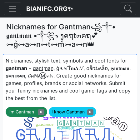
BIANIFC.ORG✨
Nicknames for Gantman꧁༒•
𝖌𝖆𝖓𝖙𝖒𝖆𝖓 •༒꧂ ງคຖt๓คຖ💕
⊶g̊⊶a⊶n⊶t⊶m̊⊶a⊶n👑
Nicknames, stylish text, symbols and cool fonts for
gantman
– g̳̲a̳n̳t̳m̳̲a̳n̳, ģ𝐀𝓝Ť𝐦𝐀𝓝, ɢǟռȶʍǟռ, 𝐠𝐚𝐧𝐭𝐦𝐚𝐧,
ɢ̷ᴀɴᴛᴍ̷ᴀɴ, 𝓖คℕ𝓉Ⓜคℕㅤ. Create good nicknames for
games, profiles, brands or social networks. Submit
your funny nicknames and cool gamertags and copy
the best from the list.
I'm Gantman
I know Gantman
0
0