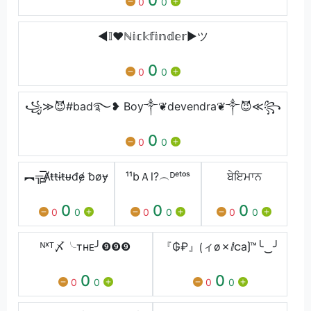
0
0
◀𝕀❤️ℕ𝕚𝕔𝕜𝕗𝕚𝕟𝕕𝕖𝕣▶ツ
0
0
0
꧁≫😈#bad࿐❥ Boy༒❦devendra❦༒😈≪꧂
0
0
0
︻╦̵̵͇̿̿̿̿Ⱥŧŧɨŧᵾđɇ ƀøɏ
¹¹bＡl?︵ᴰᵉᵗᵒˢ
ਬੇਇਮਾਨ
0
0
0
0
0
0
0
0
0
ᴺˣᵀ〆╰тнᴇ╯❾❾❾
『₲₽』⟮ィø✗ⅈငa⟯™╰‿╯
0
0
0
0
0
0