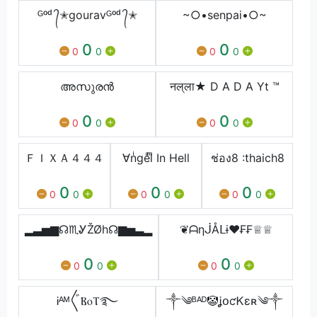
ᴳᵒᵈ ᭄✭gouravᴳᵒᵈ ᭄✭
~○•senpai•○~
0
0
0
0
0
0
അസുരൻ
नल‌्ला★ D A D A Yt ™
0
0
0
0
0
0
ＦＩＸＡ４４４
∀nͥgeͣlͫ In Hell
ช่อง8 :thaich8
0
0
0
0
0
0
0
0
0
▂▃▅▆☊♏ᎽŽØh☊▆▅▃▂
❦ᗩηᒎÅᒪɨ❤₣₣♕♕
0
0
0
0
0
0
Ꭵᴬᴹ〲ⲂⲟⲦ࿐
༒༄ᴮᴬᴰ🤡ʝօƈᏦɛʀ༄༒