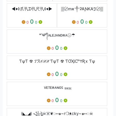
◄♦◊爪卂ᗪ卂尺卂◊♦►
▒〄mʀ༒ᎮᎪƝᏦᎪℑ〄▒
0
0
0
0
0
0
*༄ᵈ᭄ᴀʟᴇᴊᴀɴᴅʀᴀ㋛☂︎
0
0
0
ƬψƬ ☢ 𝓣ℛ𝒪𝒳𝒳 ƬψƬ ☢ ƬƠҲƖƇ°†Ʀx Ƭψ
0
0
0
ᴠᴇᴛᴇʀᴀɴᴏꜱ ₅₉₃ᵪ
0
0
0
(◣_◢) ꧁ঔৣ☠︎☠️❦◌⑅๑~r❍ᴥcky~๑⑅◌☠