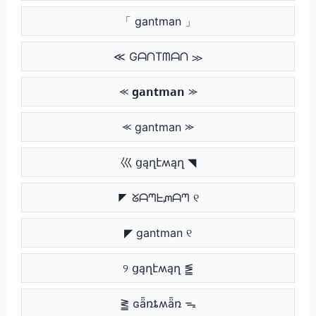
「 gantman 」
≪ GᗩᑎTᗰᗩᑎ ≫
⪻ 𝗴𝗮𝗻𝘁𝗺𝗮𝗻 ⪼
⪻ gantman ⪼
巛 ցąղէʍąղ ◥
◤ ᘜᗩᘉᖶᘻᗩᘉ ୧
◤ gantman ୧
୨ ցąղէʍąղ ⪑
⪒ ɢǟռȶʍǟռ ᯓ