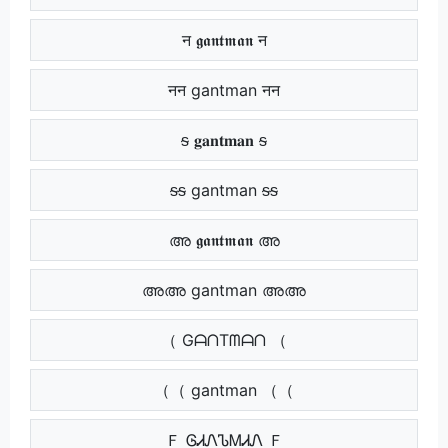
न 𝖌𝖆𝖓𝖙𝖒𝖆𝖓 न
नन gantman नन
ᵴ 𝐠𝐚𝐧𝐭𝐦𝐚𝐧 ᵴ
ᵴᵴ gantman ᵴᵴ
അ 𝖌𝖆𝖓𝖙𝖒𝖆𝖓 അ
അഅ gantman അഅ
（ GᗩᑎTᗰᗩᑎ （
（（ gantman （（
Ｆ ᎶᏗᏁᏖᎷᏗᏁ Ｆ