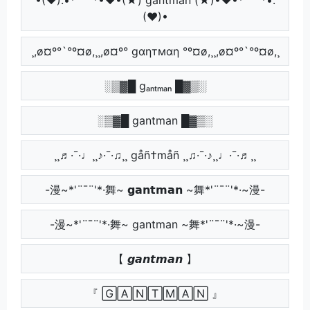
(♥)•
¸,ø¤º°`°º¤ø,¸¸,ø¤º° gαηтмαη °º¤ø,¸¸,ø¤º°`°º¤ø,¸
░▒▓█ gₐₙₜₘₐₙ █▓▒░
░▒▓█ gantman █▓▒░
¸¸♬·¯·♩¸¸♪·¯·♫¸¸ gåñ†måñ ¸¸♫·¯·♪¸¸♩·¯·♬¸¸
-漫~*'¨¯¨'*·舞~ 𝗴𝗮𝗻𝘁𝗺𝗮𝗻 ~舞*'¨¯¨'*·~漫-
-漫~*'¨¯¨'*·舞~ gantman ~舞*'¨¯¨'*·~漫-
【 𝙜𝙖𝙣𝙩𝙢𝙖𝙣 】
『 🄶🄰🄽🅃🄼🄰🄽 』