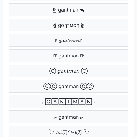
⪒ gantman ᯓ
⪓ gαηтмαη ⪔
ᵝ 𝓰𝓪𝓷𝓽𝓶𝓪𝓷 ᵝ
ᵝᵝ gantman ᵝᵝ
Ⓒ 𝘨𝘢𝘯𝘵𝘮𝘢𝘯 Ⓒ
ⒸⒸ gantman ⒸⒸ
ᵣ 🄶🄰🄽🅃🄼🄰🄽 ᵣ
ᵣᵣ gantman ᵣᵣ
ਿ ムﾑ刀ｲﾶﾑ刀 ਿ