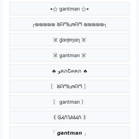
•⚝ gantman ⚝•
╭₪₪₪₪₪ ᘜᗩᘉᖶᘻᗩᘉ ₪₪₪₪₪╮
☠️ ɠαɳƚɱαɳ ☠️
☠️ gantman ☠️
🔥 ﻮคภՇ๓คภ 🔥
〖 ᘜᗩᘉᖶᘻᗩᘉ 〗
〖 gantman 〗
｟ ᎶᏗᏁᏖᎷᏗᏁ ｠
「 𝙜𝙖𝙣𝙩𝙢𝙖𝙣 」