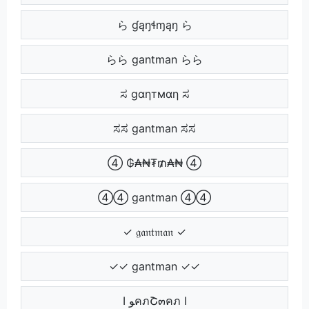
ら ɠąŋɬɱąŋ ら
らら gantman らら
ಸ gαηтмαη ಸ
ಸಸ gantman ಸಸ
④ ₲₳₦₮₥₳₦ ④
④④ gantman ④④
✓ 𝔤𝔞𝔫𝔱𝔪𝔞𝔫 ✓
✓✓ gantman ✓✓
Ӏ ﻮคภՇ๓คภ Ӏ