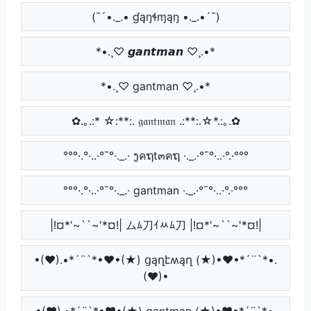
(¯´•._.• ɠąŋɬɱąŋ •._.•´¯)
*•.¸♡ 𝙜𝙖𝙣𝙩𝙢𝙖𝙣 ♡¸.•*
*•.¸♡ gantman ♡¸.•*
✿.｡.:* ☆:**:. 𝔤𝔞𝔫𝔱𝔪𝔞𝔫 .:**:.☆*.:｡.✿
°°°·.°·..·°¯°·._.· ງคຖt๓คຖ ·._.·°¯°·..·°.·°°°
°°°·.°·..·°¯°·._.· gantman ·._.·°¯°·..·°.·°°°
|!¤*'~``~'*¤!| ムﾑ刀ｲﾶﾑ刀 |!¤*'~``~'*¤!|
•(♥).•*´¨`*•♥•(★) ցąղէʍąղ (★)•♥•*´¨`*•.
(♥)•
•(♥).•*´¨`*•♥•(★) gantman (★)•♥•*´¨`*•.