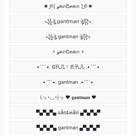
★彡[ ﻮคภՇ๓คภ ]彡★
꧁ঔৣ 𝘨𝘢𝘯𝘵𝘮𝘢𝘯 ঔৣ꧂
꧁ঔৣ gantman ঔৣ꧂
⚡ ﻮคภՇ๓คภ ⚡
•´¯`•. Ꮆ卂几ㄒ爪卂几 .•´¯`•
•´¯`•. gantman .•´¯`•
(っ◔◡◔)っ ♥ 𝐠𝐚𝐧𝐭𝐦𝐚𝐧 ♥
▀▄▀▄▀▄ ɢǟռȶʍǟռ ▄▀▄▀▄▀
▀▄▀▄▀▄ gantman ▄▀▄▀▄▀