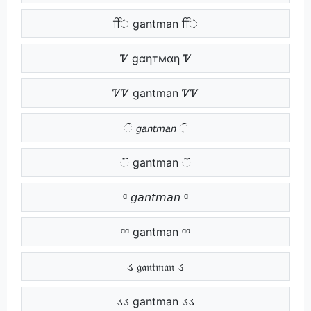
ਿਿ gantman ਿਿ
Ꮴ gαηтмαη Ꮴ
ᏤᏤ gantman ᏤᏤ
ି 𝘨𝘢𝘯𝘵𝘮𝘢𝘯 ି
ିି gantman ିି
ᵅ 𝘨𝘢𝘯𝘵𝘮𝘢𝘯 ᵅ
ᵅᵅ gantman ᵅᵅ
ડ 𝔤𝔞𝔫𝔱𝔪𝔞𝔫 ડ
ડડ gantman ડડ