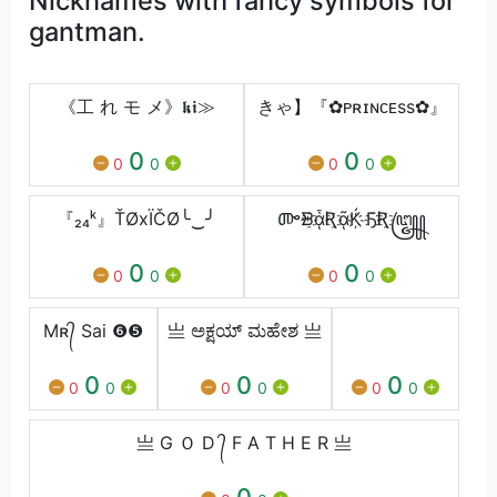
Nicknames with fancy symbols for
gantman.
《工 れ モ メ》𝖐𝖎≫
きゃ】『✿ᴘʀɪɴᴄᴇss✿』
0
0
0
0
0
0
『₂₄ᵏ』ŤØxÏČØ╰‿╯
ᎀᗾ҈ᾇƦ҈ᾷḰ҉ Ҕ҈Ʀ҈꧅
0
0
0
0
0
0
Mʀ᭄ Sai ❻❺
亗 ಅಕ್ಷಯ್ ಮಹೇಶ 亗
0
0
0
0
0
0
0
0
0
亗 G Ｏ D ᭄ F A T H E R 亗
0