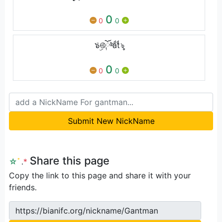
0
0
0
๖ۣͦ࿋ོ༙ᵟͦaͩtͩৡ
0
0
0
Submit New NickName
Share this page
☆
ﾟ
.
*
Copy the link to this page and share it with your
friends.
https://bianifc.org/nickname/Gantman