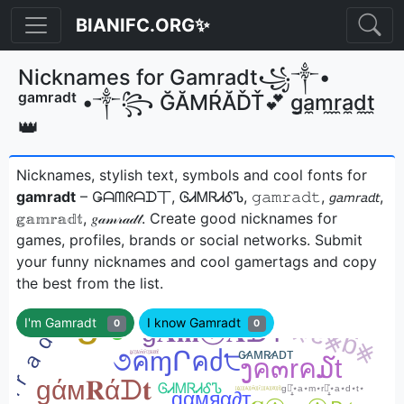
BIANIFC.ORG✨
Nicknames for Gamradt꧁༒•
ᵍᵃᵐʳᵃᵈᵗ •༒꧂ ĞĂМŔĂĎŤ💕 g̼a̼m̼r̼a̼d̼t̼
👑
Nicknames, stylish text, symbols and cool fonts for
gamradt
– Ǥᗩᗰᖇᗩᗪ丅, ᎶᏗᎷᏒᏗᎴᏖ, 𝚐𝚊𝚖𝚛𝚊𝚍𝚝, 𝘨𝘢𝘮𝘳𝘢𝘥𝘵,
𝕘𝕒𝕞𝕣𝕒𝕕𝕥, 𝑔𝒶𝓂𝓇𝒶𝒹𝓉ㅤ. Create good nicknames for
games, profiles, brands or social networks. Submit
your funny nicknames and cool gamertags and copy
the best from the list.
I'm Gamradt
I know Gamradt
0
0