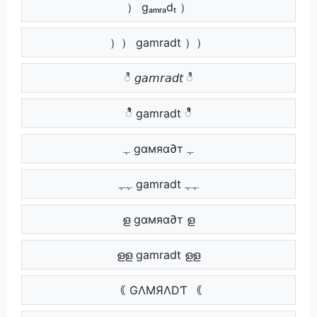
） gₐₘᵣₐdₜ ）
）） gamradt ））
ಿ 𝘨𝘢𝘮𝘳𝘢𝘥𝘵 ಿ
ಿಿ gamradt ಿಿ
ﮩ gαмяα∂т ﮩ
ﮩﮩ gamradt ﮩﮩ
ള gαмяα∂т ള
ളള gamradt ളള
｟ GΛMЯΛDƬ ｟