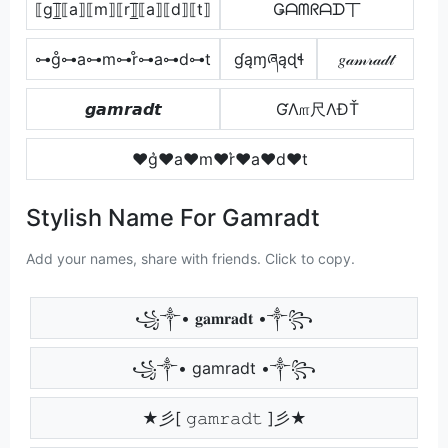
⟦g⟧̲̅⟦a⟧⟦m⟧⟦r⟧̲̅⟦a⟧⟦d⟧⟦t⟧
Ǥᗩᗰᖇᗩᗪ丅
⊶g̊⊶a⊶m⊶r̊⊶a⊶d⊶t
ɠąɱཞąɖɬ
𝑔𝒶𝓂𝓇𝒶𝒹𝓉
𝙜𝙖𝙢𝙧𝙖𝙙𝙩
ƓΛ௱尺ΛÐŤ
♥g͛♥a♥m♥r͛♥a♥d♥t
Stylish Name For Gamradt
Add your names, share with friends. Click to copy.
꧁༒• 𝐠𝐚𝐦𝐫𝐚𝐝𝐭 •༒꧂
꧁༒• gamradt •༒꧂
★彡[ 𝚐𝚊𝚖𝚛𝚊𝚍𝚝 ]彡★