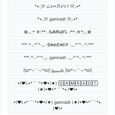
*•.¸♡ ムﾑﾶ尺ﾑりｲ ♡¸.•*
*•.¸♡ gamradt ♡¸.•*
✿.｡.:* ☆:**:. ᎶᏗᎷᏒᏗᎴᏖ .:**:.☆*.:｡.✿
°°°·.°·..·°¯°·._.· ₲₳₥Ɽ₳Đ₮ ·._.·°¯°·..·°.·°°°
°°°·.°·..·°¯°·._.· gamradt ·._.·°¯°·..·°.·°°°
|!¤*'~``~'*¤!| gₐₘᵣₐdₜ |!¤*'~``~'*¤!|
•(♥).•*´¨`*•♥•(★) 🄶🄰🄼🅁🄰🄳🅃
(★)•♥•*´¨`*•.(♥)•
•(♥).•*´¨`*•♥•(★) gamradt (★)•♥•*´¨`*•.
(♥)•