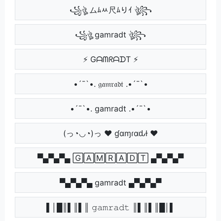
꧁ঔৣ ムﾑﾶ尺ﾑりｲ ঔৣ꧂
꧁ঔৣ gamradt ঔৣ꧂
⚡ GᗩᗰᖇᗩᗪT ⚡
•´¯`•. 𝔤𝔞𝔪𝔯𝔞𝔡𝔱 .•´¯`•
•´¯`•. gamradt .•´¯`•
(っ◔◡◔)っ ♥ ɠαɱɾαԃƚ ♥
▀▄▀▄▀▄ 🄶🄰🄼🅁🄰🄳🅃 ▄▀▄▀▄▀
▀▄▀▄▀▄ gamradt ▄▀▄▀▄▀
▌│█║▌║▌║ 𝚐𝚊𝚖𝚛𝚊𝚍𝚝 ║▌║▌║█│▌