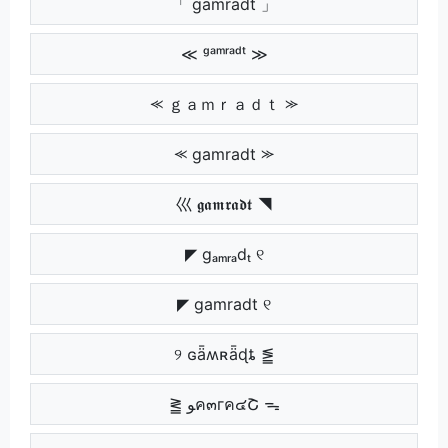
「 gamradt 」
≪ ᵍᵃᵐʳᵃᵈᵗ ≫
⪻ ｇａｍｒａｄｔ ⪼
⪻ gamradt ⪼
巛 𝖌𝖆𝖒𝖗𝖆𝖉𝖙 ◥
◤ gₐₘᵣₐdₜ ୧
◤ gamradt ୧
୨ ɢǟʍʀǟɖȶ ⪑
⪒ ﻮค๓гค๔Շ ᯓ