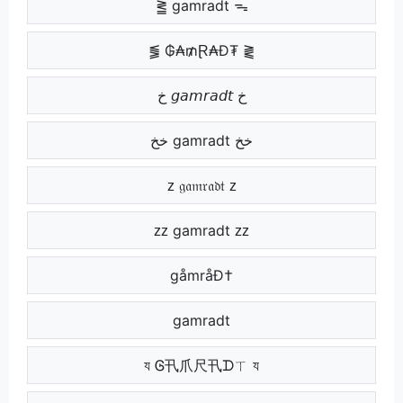
⪒ gamradt ᯓ
⪓ ₲₳₥Ɽ₳Đ₮ ⪔
خ 𝘨𝘢𝘮𝘳𝘢𝘥𝘵 خ
خخ gamradt خخ
ᴢ 𝔤𝔞𝔪𝔯𝔞𝔡𝔱 ᴢ
ᴢᴢ gamradt ᴢᴢ
gåmråÐ†
gamradt
য Ꮆ卂爪尺卂ᗪㄒ য