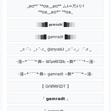
¸,ø¤º°`°º¤ø,¸¸,ø¤º° ムﾑﾶ尺ﾑりｲ
°º¤ø,¸¸,ø¤º°`°º¤ø,¸
░▒▓█ 𝖌𝖆𝖒𝖗𝖆𝖉𝖙 █▓▒░
░▒▓█ gamradt █▓▒░
¸¸♬·¯·♩¸¸♪·¯·♫¸¸ ɠαɱɾαԃƚ ¸¸♫·¯·♪¸¸♩·¯·♬¸¸
-漫~*'¨¯¨'*·舞~ ᘜᗩᘻᖇᗩᕲᖶ ~舞*'¨¯¨'*·~漫-
-漫~*'¨¯¨'*·舞~ gamradt ~舞*'¨¯¨'*·~漫-
【 GᗩᗰᖇᗩᗪT 】
『 𝗴𝗮𝗺𝗿𝗮𝗱𝘁 』
『 gamradt 』