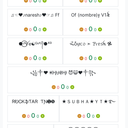
0
0
0
0
♫☜♥♪naresh♪♥☞♫ Ff
Of (nombre)ჯ V1꫟ㅤ
0
0
0
0
0
0
●⃝ᶫᵒꪜe☯ᴳᶹʳᶹ᭄●⁴³
ᯓᯭჂꪗᥴ᥆ ➣ ꘘⲅᥱ᥉ꫝ 𖣘
0
0
0
0
0
0
꧁༒♥ ₭ⱧɄ₴Ⱨł 😈😺♥༒꧂
0
0
0
ᏒᎧᏟᏦֆƬᎪᏒ ƬƝ➊❺
★ＳＵＢＨＡ★ＹＴ★࿐
0
0
0
0
0
0