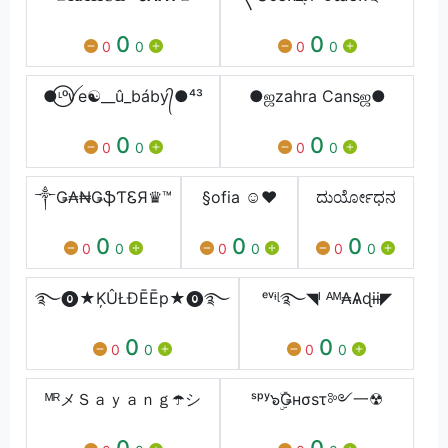
0
0
0
0
0
0
●⃝ᶫᵒꪜe☯__û_báby᭄●⁴³
●ஜzahra Cansஜ●
0
0
0
0
0
0
༒Ǥ₳₦ǤֆƬᏋЯ♛™
§ofia ☺♥
ದುರ್ಯೋಧನ
0
0
0
0
0
0
0
0
0
࿐⓿★ĶÛŁĐĒĒp★⓿࿐
ᵉᵛᶤᶩ࿐◥ᴵ ᴬᴹ₳Ѧɖɨɨ◤
0
0
0
0
0
0
ᴹᴿメＳａｙａｎｇ☂️シ
ˢᵖʸ๖ۣۜǤнσsτ༻一☢
0
0