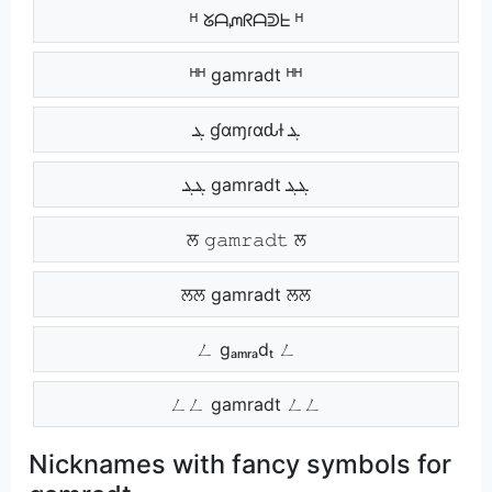
ᴴ ᘜᗩᘻᖇᗩᕲᖶ ᴴ
ᴴᴴ gamradt ᴴᴴ
ܔ ɠαɱɾαԃƚ ܔ
ܔܔ gamradt ܔܔ
ਲ 𝚐𝚊𝚖𝚛𝚊𝚍𝚝 ਲ
ਲਲ gamradt ਲਲ
ㄥ gₐₘᵣₐdₜ ㄥ
ㄥㄥ gamradt ㄥㄥ
Nicknames with fancy symbols for