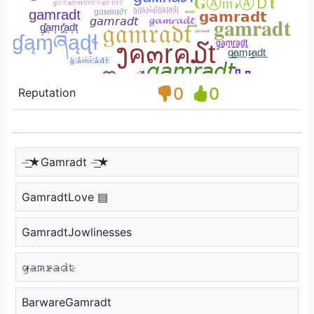
0
0
Reputation
⏤͟͟͞͞★Gamradt ⏤͟͟͞͞★
GamradtLove ▤
GamradtJowlinesses
𝚐̷̴𝚊̷𝚖̷𝚛̷̴𝚊̷𝚍̷𝚝̷
BarwareGamradt