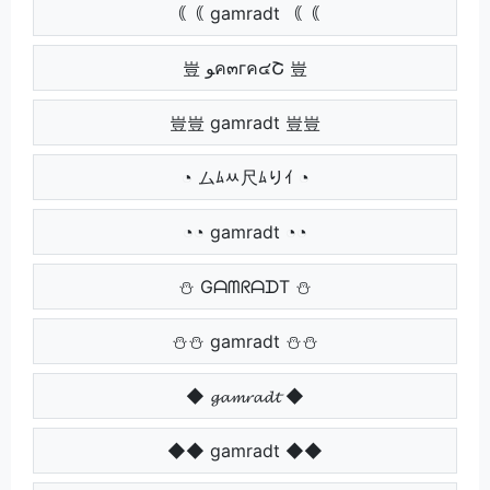
｟｟ gamradt ｟｟
豈 ﻮค๓гค๔Շ 豈
豈豈 gamradt 豈豈
◔ ムﾑﾶ尺ﾑりｲ ◔
◔◔ gamradt ◔◔
⛄ GᗩᗰᖇᗩᗪT ⛄
⛄⛄ gamradt ⛄⛄
◆ 𝓰𝓪𝓶𝓻𝓪𝓭𝓽 ◆
◆◆ gamradt ◆◆