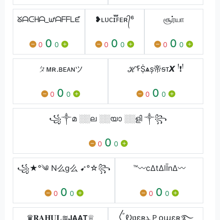
ᘜᗩᑢᕼᗩ_ᘺᗩᖴᖴᒪᘿ
❥ʟᴜᴄɪ፝֟ꜰᴇʀ᭄⁶
சூர்யா
0
0
0
0
0
0
0
0
0
ㄆᴍʀ.ʙᴇᴀɴツ
ℋᠮṨѧș帝ᵴᴛ𝙓 ꜝ❗ꜝ
0
0
0
0
0
0
꧁༒മ ░░ല ░░യാ ░░ളി ༒꧂
0
0
0
꧁★°༄ N么g么 ➹°☆꧂
™〰️c∆t∆lĪn∆〰️
0
0
0
0
0
0
♛𝐑𝐀𝐇𝐔𝐋≋𝗝𝗔𝗔𝗧♕
〲ᎧʋɛʀܔＰօաɛʀ࿐