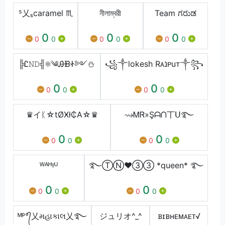
ᔆ乂ₛcaramel ♏︎
নীলাম্বরী
Team ಗರುಡ
0
0
0
0
0
0
0
0
0
╠Ꮭ𝙽𝙳╣❄༄ᎯᙩᏐ༻⛄
꧁༒lokesh Rᴀנᴘuт༒꧂
0
0
0
0
0
0
♛イᛕ☆tØӾł₵Α☆♛
⇝ᎷᏒ»Şᗩᑎ丅ᑌ࿐
0
0
0
0
0
0
ᵂᴬᴴᵞᵁ
࿐ⓉⓃ❤️③③ *queen* ࿐
0
0
0
0
0
0
ᴹᵖ°᭄乂મહાકાલ乂࿐
ジュリオ^_^
ᏼɪᏼㅤʜᴇᴍᴀᴇᴛㅤ√