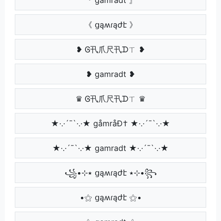
《 ցąʍɾąժէ 》
❥ Ꮆ卂爪尺卂ᗪㄒ ❥
❥ gamradt ❥
♛ Ꮆ卂爪尺卂ᗪㄒ ♛
★·.·´¯`·.·★ gåmråÐ† ★·.·´¯`·.·★
★·.·´¯`·.·★ gamradt ★·.·´¯`·.·★
꧁•⊹٭ ցąʍɾąժէ ٭⊹•꧂
•⚝ ցąʍɾąժէ ⚝•