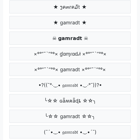
★ ງค๓rค໓t ★
★ gamradt ★
☠ 𝗴𝗮𝗺𝗿𝗮𝗱𝘁 ☠
×º°”˜`”°º× ɠαɱɾαԃƚ ×º°”˜`”°º×
×º°”˜`”°º× gamradt ×º°”˜`”°º×
•?((¯°·._.• 𝔤𝔞𝔪𝔯𝔞𝔡𝔱 •._.·°¯))?•
╰☆☆ ɢǟʍʀǟɖȶ ☆☆╮
╰☆☆ gamradt ☆☆╮
(¯´•._.• 𝔤𝔞𝔪𝔯𝔞𝔡𝔱 •._.•´¯)