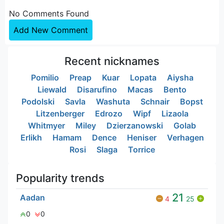
No Comments Found
Add New Comment
Recent nicknames
Pomilio
Preap
Kuar
Lopata
Aiysha
Liewald
Disarufino
Macas
Bento
Podolski
Savla
Washuta
Schnair
Bopst
Litzenberger
Edrozo
Wipf
Lizaola
Whitmyer
Miley
Dzierzanowski
Golab
Erlikh
Hamam
Dence
Heniser
Verhagen
Rosi
Slaga
Torrice
Popularity trends
21
Aadan
4
25
0
0