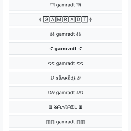
गग gamradt गग
࿅ 🄶🄰🄼🅁🄰🄳🅃 ࿅
࿅࿅ gamradt ࿅࿅
ᕙ 𝗴𝗮𝗺𝗿𝗮𝗱𝘁 ᕙ
ᕙᕙ gamradt ᕙᕙ
ⅅ ɢǟʍʀǟɖȶ ⅅ
ⅅⅅ gamradt ⅅⅅ
▥ ᘜᗩᘻᖇᗩᕲᖶ ▥
▥▥ gamradt ▥▥