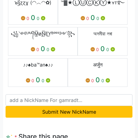
๖ۣۣۜlᶖɀɀɣ (◠︿◠✿)
™▓★ⓁⓊⒸⓀⓎ★ʏᴛ࿐
0
0
0
0
0
0
꧁༺ᵁˢᴬ᭄Ṃ͟͞øƝ͟͞ε͟͞Ƴᴮᵒˢˢ༻꧂
অসমীয়া লৰা
0
0
0
0
0
0
♪♪♠ba™an♠♪♪
अर्जुन
0
0
0
0
0
0
Submit New NickName
Share this page
☆
ﾟ
.
*