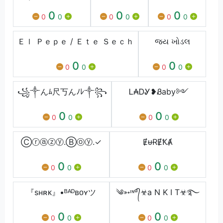
0
0
0
0
0
0
0
0
0
Ｅｌ Ｐｅｐｅ / Ｅｔｅ Ｓｅｃｈ
જય ખોડલ
0
0
0
0
0
0
꧁༒んﾑ尺丂んﾉﾚ༒꧂
Ꮮ₳ᎠᎽ❥Ᏸaby༻
0
0
0
0
0
0
Ⓒⓡⓐⓩⓨ.Ⓑⓞⓨ.✓
ɆᵾɌɆꝀȺ
0
0
0
0
0
0
『sʜʀᴋ』•ᴮᴬᴰʙᴏʏツ
༄➳ᶦᶰᵈ᭄☣a N K I T☣࿐
0
0
0
0
0
0