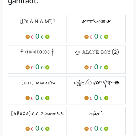
gamradt.
¿[³s A N A M²]‽
🌿গাজা💘খোর 🌿
0
0
0
0
0
0
༒ⓕⓐⓛⓒⓞ༒
×͜× 𝙰𝙻𝙾𝙽𝙴 𝙱𝙾𝚈 ➁
0
0
0
0
0
0
〔ʜᴏᴛ〕ᴍᴀᴀʀɪ៚
꧁ᎬꪜᎥᏝꦿ✿ᴮᴼᵞ᭄࿐❶
0
0
0
0
0
0
[✯Ɇӿȼ✯]➶➶ 𝓕𝓵𝓪𝓶𝓮 ➷➷
சஞ்சய்
0
0
0
0
0
0