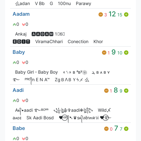
么adan
V Bㅤb
G
100nu
Parawy
12
Aadam
3
15
0
0
Ankaj
🅰🅰🅳🅰🅼 1⃣6⃣
🅴🅳🅸🆃
ViramaChhari
Conection
Khor
9
Baby
1
10
0
0
Baby Girl - Baby Boy
«␈» ʙ ᵃʙʸ❀
ܔ ʙ ᴀ ʙ ʏ
࿐
ᴾᴿᴼ᭄n E N A™
ZgㅤＢㅤΛㅤＢㅤＹㅤϟメ 么
8
Aadi
1
9
0
0
Aᴋ᭄▪aadi ࿐ᴮᴼˢˢ
꧁ঔৣ☬✞aadi☬ঔৣ꧂
Wild〆
aᴀᴅɪ
Sk Aadi Bosd
🖤⃝ᶦᵅᶬ᭄➷♛sᴋ᭄งēr๓ควi ♥⃝࿐
7
Babe
0
7
0
0