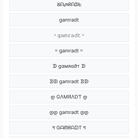
‍ ᘜᗩᘻᖇᗩᕲᖶ ‍
‍‍ gamradt ‍‍
ᶫ 𝚐𝚊𝚖𝚛𝚊𝚍𝚝 ᶫ
ᶫᶫ gamradt ᶫᶫ
ᗫ gαмяα∂т ᗫ
ᗫᗫ gamradt ᗫᗫ
დ GΛMЯΛDƬ დ
დდ gamradt დდ
ग GᗩᗰᖇᗩᗪT ग