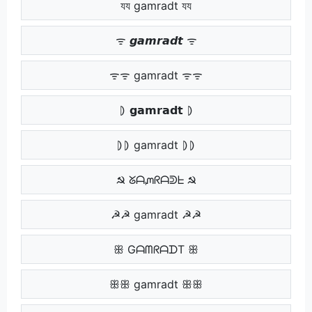
যয gamradt যয
ᯤ 𝙜𝙖𝙢𝙧𝙖𝙙𝙩 ᯤ
ᯤᯤ gamradt ᯤᯤ
⦈ 𝗴𝗮𝗺𝗿𝗮𝗱𝘁 ⦈
⦈⦈ gamradt ⦈⦈
☭ ᘜᗩᘻᖇᗩᕲᖶ ☭
☭☭ gamradt ☭☭
ꕥ GᗩᗰᖇᗩᗪT ꕥ
ꕥꕥ gamradt ꕥꕥ