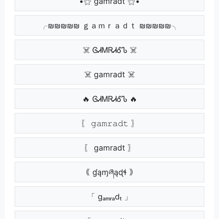
•⚝ gamradt ⚝•
╭₪₪₪₪₪ ｇａｍｒａｄｔ ₪₪₪₪₪╮
☠️ ᎶᏗᎷᏒᏗᎴᏖ ☠️
☠️ gamradt ☠️
🔥 ᎶᏗᎷᏒᏗᎴᏖ 🔥
〖 𝚐𝚊𝚖𝚛𝚊𝚍𝚝 〗
〖 gamradt 〗
｟ ɠąɱཞąɖɬ ｠
「 gₐₘᵣₐdₜ 」