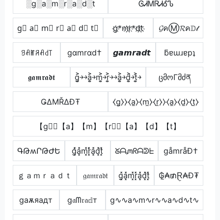
░g░a░m░r░a░d░t
ᎶᏗᎷᏒᏗᎴᏖ
g⃣ a⃣ m⃣ r⃣ a⃣ d⃣ t⃣
g҉*m҉r҉*d҉t҉
𝓖คⓂ𝓡ค𝔻𝓉
ꍌꋬꂵꋪꋬ꒯꓄
gαmrαd†
𝙜𝙖𝙢𝙧𝙖𝙙𝙩
ƃɐɯɹɐpʇ
𝖌𝖆𝖒𝖗𝖆𝖉𝖙
g͎͍͐￫￫a͎͍͐￫m͎͍͐￫r͎͍͐￫￫a͎͍͐￫d͎͍͐￫t͎͍͐￫
ცმოΓმძན
ǤΔΜŘΔĐŦ
⧼g̼⧽⧽⧼a̼⧽⧼m̼⧽⧼r̼⧽⧽⧼a̼⧽⧼d̼⧽⧼t̼⧽
【g】⃣【a】【m】【r】⃣【a】【d】【t】
ԳԹʍՐԹԺԵ
g͓̽̾a͓̽m͓̽r͓̽̾a͓̽d͓̽t͓̽
ᘜᗩᘻᖇᗩᕲᖶ
gåmråÐ†
ｇａｍｒａｄｔ
𝔤𝔞𝔪𝔯𝔞𝔡𝔱
g͓̽a͓̽m͓̽r͓̽a͓̽d͓̽t͓̽
₲̼₳₥Ɽ̼₳Đ₮
gаѫяадт
g𝔞ᗰ𝔯𝔞𝕕т
g∿∿a∿m∿r∿∿a∿d∿t∿