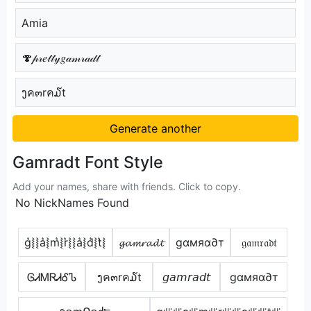
Amia
🍄𝓅𝓇𝑒𝓉𝓉𝓎𝑔𝒶𝓂𝓇𝒶𝒹𝓉
ງค๓rค໓t
Generate another
Gamradt Font Style
Add your names, share with friends. Click to copy.
No NickNames Found
g͛⦚⦚a͛⦚m͛⦚r͛⦚⦚a͛⦚d͛⦚t͛⦚
𝓰𝓪𝓶𝓻𝓪𝓭𝓽
gαмяα∂т
𝔤𝔞𝔪𝔯𝔞𝔡𝔱
ᎶᏗᎷᏒᏗᎴᏖ
ງค๓rค໓t
𝘨𝘢𝘮𝘳𝘢𝘥𝘵
gαмяα∂т