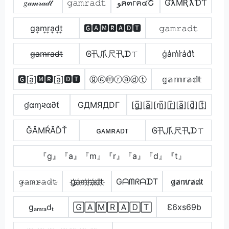
𝑔𝒶𝓂𝓇𝒶𝒹𝓉
𝚐𝚊𝚖𝚛𝚊𝚍𝚝
ﻮค๓гค๔Շ
ƓƛMƦƛƊƬ
g͎a͎m͎r͎a͎d͎t͎
🅶🅰🅼🆁🅰🅳🆃
𝚐𝚊𝚖𝚛𝚊𝚍𝚝
g̶a̶m̶r̶a̶d̶t̶
Ꮆ卂爪尺卂ᗪㄒ
g̾a̾m̾r̾a̾d̾t̾
🅶[a̲̅]🅼🆁[a̲̅]🅳🆃
ⓖⓐⓜⓡⓐⓓⓣ
𝕘𝕒𝕞𝕣𝕒𝕕𝕥
ɠαɱ૨α∂ƭ
GДMЯДDΓ
[g̲̅]̼[a̲̅][m̲̅][r̲̅]̼[a̲̅][d̲̅][t̲̅]
ĞĂМŔĂĎŤ
ɢᴀᴍʀᴀᴅᴛ
Ꮆ卂爪尺卂ᗪㄒ
『g』『a』『m』『r』『a』『d』『t』
𝚐̷̴𝚊̷𝚖̷𝚛̷̴𝚊̷𝚍̷𝚝̷
g҉a҉m҉r҉a҉d҉t҉
GᗩᗰᖇᗩᗪT
g̷a̷m̷r̷a̷d̷t̷
gₐₘᵣₐdₜ
🄶🄰🄼🅁🄰🄳🅃
Ɛ6xs69b