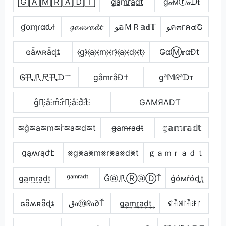
🄶🄰🄼🅁🄰🄳🅃
g̷̲a̲m̲r̷̲a̲d̲t̲
g𝒶мⓡ𝒶ᗪ𝐭
ɠαɱɾαԃƚ
𝓰𝓪𝓶𝓻𝓪𝓭𝓽
ﻮ𝕒ＭＲ𝕒𝐝𝕋
ﻮค๓гค๔Շ
ɢǟʍʀǟɖȶ
⦑g⦒̂⦑a⦒⦑m⦒⦑r⦒̂⦑a⦒⦑d⦒⦑t⦒
ǤαⓂ𝐫αĐt
Ꮆ卂爪尺卂ᗪㄒ
gåmråÐ†
gᵃ𝕄ᖇᵃᗪт
g̊⫶͎⫶å⫶m̊⫶r̊⫶͎⫶å⫶d̊⫶t̊⫶
GΛMЯΛDƬ
≋g͛≋a≋m≋r͛≋a≋d≋t
g̴̶a̴m̴r̴̶a̴d̴t̴
𝕘𝕒𝕞𝕣𝕒𝕕𝕥
ցąʍɾąժէ
⨳g⨳a⨳m⨳r⨳a⨳d⨳t
ｇａｍｒａｄｔ
g̼a̼m̼r̼a̼d̼t̼
ᵍᵃᵐʳᵃᵈᵗ
Ğⓐ爪ⓇⓐⒹŤ
ģάмŕάȡţ
ɢǟʍʀǟɖȶ
ق𝔞ⓜᖇ𝔞∂Ť
g̳͢a͢m͢r̳͢a͢d͢t͢
ꁍꋫꁒ꒓ꋫꁕ꓅