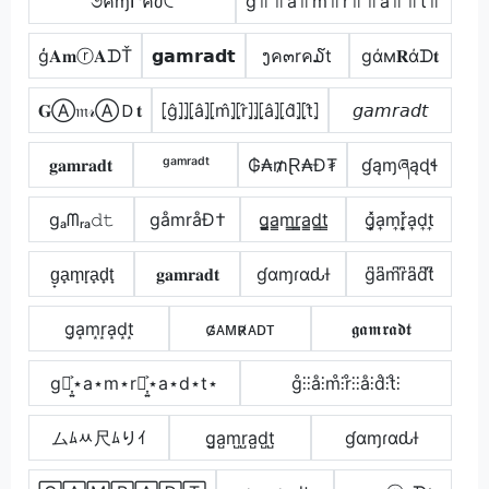
૭คɱՐคძ੮
g꜉꜍꜉꜍a꜉꜍m꜉꜍r꜉꜍꜉꜍a꜉꜍꜉꜍t꜉꜍
ģ𝐀𝐦ⓡ𝐀ᗪŤ
𝗴𝗮𝗺𝗿𝗮𝗱𝘁
ງค๓rค໓t
gάм𝐑άᗪ𝐭
𝐆Ⓐ𝔪𝓇ⒶＤ𝐭
⦏ĝ⦎⦎⦏â⦎⦏m̂⦎⦏r̂⦎⦎⦏â⦎⦏d̂⦎⦏t̂⦎
𝘨𝘢𝘮𝘳𝘢𝘥𝘵
𝐠𝐚𝐦𝐫𝐚𝐝𝐭
ᵍᵃᵐʳᵃᵈᵗ
₲₳₥Ɽ₳Đ₮
ɠąɱཞąɖɬ
gₐᗰᵣₐ𝚍𝚝
gåmråÐ†
g̳̲a̳m̳r̳̲a̳d̳t̳
g͎͓̽a͎m͎r͎͓̽a͎d͎t͎
g̟a̟m̟r̟a̟d̟t̟
𝐠𝐚𝐦𝐫𝐚𝐝𝐭
ɠαɱɾαԃƚ
g͆a͆m͆r͆a͆d͆t͆
g͙a͙m͙r͙a͙d͙t͙
ɢ̷ᴀᴍʀ̷ᴀᴅᴛ
𝖌𝖆𝖒𝖗𝖆𝖉𝖙
g⋆͎͍͐⋆a⋆m⋆r⋆͎͍͐⋆a⋆d⋆t⋆
g̊⫶⫶å⫶m̊⫶r̊⫶⫶å⫶d̊⫶t̊⫶
ムﾑﾶ尺ﾑりｲ
g̺a̺m̺r̺a̺d̺t̺
ɠαɱɾαԃƚ