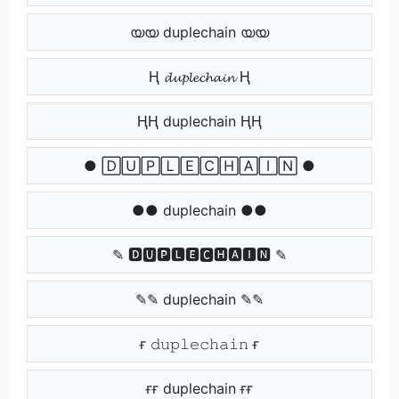
യയ duplechain യയ
Ⱨ 𝓭𝓾𝓹𝓵𝓮𝓬𝓱𝓪𝓲𝓷 Ⱨ
ⱧⱧ duplechain ⱧⱧ
● 🄳🅄🄿🄻🄴🄲🄷🄰🄸🄽 ●
●● duplechain ●●
✎ 🅳🆄🅿🅻🅴🅲🅷🅰🅸🅽 ✎
✎✎ duplechain ✎✎
ғ 𝚍𝚞𝚙𝚕𝚎𝚌𝚑𝚊𝚒𝚗 ғ
ғғ duplechain ғғ