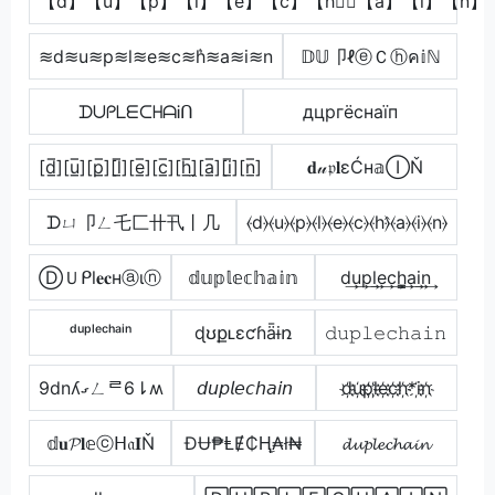
【d】【u】【p】【l】【e】【c】【h】⃣【a】【i】【n】
≋d≋u≋p≋l≋e≋c≋h͛≋a≋i≋n
𝔻𝕌卩ℓⓔＣⓗค𝕚ℕ
ᗪᑌᑭᒪᗴᑕᕼᗩᎥᑎ
дцpгёcнаїп
[d̲̅][u̲̅][p̲̅][l̲̅][e̲̅][c̲̅][h̲̅]̼[a̲̅][i̲̅][n̲̅]
𝐝𝓊𝔭𝐥εĆн𝕒ⒾŇ
ᗪㄩ卩ㄥ乇匚卄卂丨几
⦑d⦒⦑u⦒⦑p⦒⦑l⦒⦑e⦒⦑c⦒⦑h⦒̂⦑a⦒⦑i⦒⦑n⦒
ⒹＵᑭl𝐞𝐜нⓐιⓝ
𝕕𝕦𝕡𝕝𝕖𝕔𝕙𝕒𝕚𝕟
d͢u͢p͢l͢e͢c͢h̳͢a͢i͢n͢
ᵈᵘᵖˡᵉᶜʰᵃⁱⁿ
ɖʊքʟɛƈɦǟɨռ
𝚍𝚞𝚙𝚕𝚎𝚌𝚑𝚊𝚒𝚗
9dnʎގㄥᄅ6⇂ʍ
𝘥𝘶𝘱𝘭𝘦𝘤𝘩𝘢𝘪𝘯
d҉u҉p҉l҉e҉c҉h҉*i҉n҉
𝕕𝐮𝓟𝐥𝕖ⓒᕼ𝔞𝐈Ň
ĐɄ₱ⱠɆ₵Ⱨ̼₳ł₦
𝓭𝓾𝓹𝓵𝓮𝓬𝓱𝓪𝓲𝓷