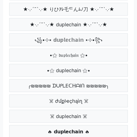
★·.·´¯`·.·★ りひｱﾚ乇ᄃんﾑﾉ刀 ★·.·´¯`·.·★
★·.·´¯`·.·★ duplechain ★·.·´¯`·.·★
꧁•⊹٭ 𝕕𝕦𝕡𝕝𝕖𝕔𝕙𝕒𝕚𝕟 ٭⊹•꧂
•⚝ 𝔡𝔲𝔭𝔩𝔢𝔠𝔥𝔞𝔦𝔫 ⚝•
•⚝ duplechain ⚝•
╭₪₪₪₪₪ ᗪᑌᑭᒪEᑕᕼᗩIᑎ ₪₪₪₪₪╮
☠️ ժմքӀҽçհąìղ ☠️
☠️ duplechain ☠️
🔥 𝗱𝘂𝗽𝗹𝗲𝗰𝗵𝗮𝗶𝗻 🔥