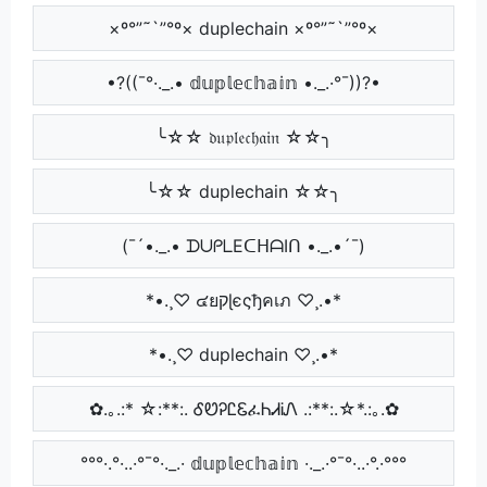
×º°”˜`”°º× duplechain ×º°”˜`”°º×
•?((¯°·._.• 𝕕𝕦𝕡𝕝𝕖𝕔𝕙𝕒𝕚𝕟 •._.·°¯))?•
╰☆☆ 𝔡𝔲𝔭𝔩𝔢𝔠𝔥𝔞𝔦𝔫 ☆☆╮
╰☆☆ duplechain ☆☆╮
(¯´•._.• ᗪᑌᑭᒪEᑕᕼᗩIᑎ •._.•´¯)
*•.¸♡ ๔ยקɭєςђคเภ ♡¸.•*
*•.¸♡ duplechain ♡¸.•*
✿.｡.:* ☆:**:. ᎴᏬᎮᏝᏋፈᏂᏗᎥᏁ .:**:.☆*.:｡.✿
°°°·.°·..·°¯°·._.· 𝕕𝕦𝕡𝕝𝕖𝕔𝕙𝕒𝕚𝕟 ·._.·°¯°·..·°.·°°°