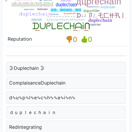
0
0
Reputation
🌛Duplechain 🌛
ComplaisanceDuplechain
d∿u∿p∿l∿e∿c∿h∿∿a∿i∿n∿
ｄｕｐｌｅｃｈａｉｎ
Redintegrating