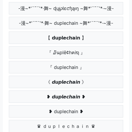
-漫~*'¨¯¨'*·舞~ ɖų℘Ɩɛƈɧąıŋ ~舞*'¨¯¨'*·~漫-
-漫~*'¨¯¨'*·舞~ duplechain ~舞*'¨¯¨'*·~漫-
【 𝗱𝘂𝗽𝗹𝗲𝗰𝗵𝗮𝗶𝗻 】
『 ໓นplē¢hคiຖ 』
『 duplechain 』
《 𝙙𝙪𝙥𝙡𝙚𝙘𝙝𝙖𝙞𝙣 》
❥ 𝙙𝙪𝙥𝙡𝙚𝙘𝙝𝙖𝙞𝙣 ❥
❥ duplechain ❥
♛ ｄｕｐｌｅｃｈａｉｎ ♛