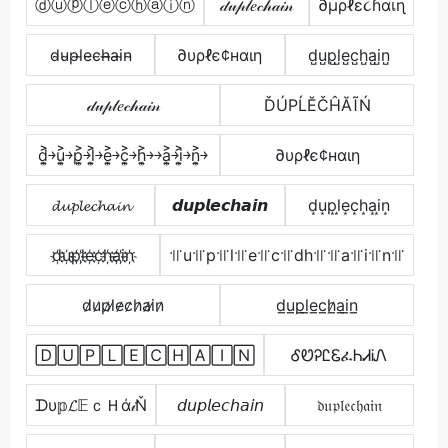
ⓓⓤⓟⓛⓔⓒⓗⓐⓘⓝ
𝒹𝓊𝓅𝓁𝑒𝒸𝒽𝒶𝒾𝓃
∂µρℓε૮ɦαเɳ
d̴u̴p̴l̴e̴c̴h̴̶a̴i̴n̴
∂υρℓє¢нαιη
d̺u̺p̺l̺e̺c̺h̺a̺i̺n̺
𝒹𝓊𝓅𝓁𝑒𝒸𝒽𝒶𝒾𝓃
ĎÚРĹĔČĤĂĨŃ
d͎͍͐￫u͎͍͐￫p͎͍͐￫l͎͍͐￫e͎͍͐￫c͎͍͐￫h͎͍͐￫￫a͎͍͐￫i͎͍͐￫n͎͍͐￫
∂υρℓє¢нαιη
𝓭𝓾𝓹𝓵𝓮𝓬𝓱𝓪𝓲𝓷
𝙙𝙪𝙥𝙡𝙚𝙘𝙝𝙖𝙞𝙣
d͙u͙p͙l͙e͙c͙h͙a͙i͙n͙
d҉u҉p҉l҉e҉c҉h҉a҉i҉n҉
꜉꜍u꜉꜍p꜉꜍l꜉꜍e꜉꜍c꜉꜍dh꜉꜍꜉꜍a꜉꜍i꜉꜍n꜉꜍
d̷u̷p̷l̷e̷c̷h̷a̷i̷n̷
d̲u̲p̲l̲e̲c̲h̷̲a̲i̲n̲
🄳🅄🄿🄻🄴🄲🄷🄰🄸🄽
ᎴᏬᎮᏝᏋፈᏂᏗᎥᏁ
ᗪυ𝕡𝓛𝔼ｃＨά𝒾Ň
𝘥𝘶𝘱𝘭𝘦𝘤𝘩𝘢𝘪𝘯
𝔡𝔲𝔭𝔩𝔢𝔠𝔥𝔞𝔦𝔫