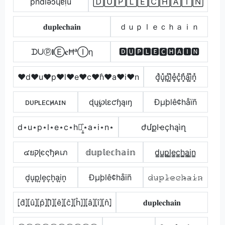
pndlǝɔɥɐᴉu
🄳🅄🄿🄻🄴🄲🄷🄰🄸🄽
𝐝𝐮𝐩𝐥𝐞𝐜𝐡𝐚𝐢𝐧
ｄｕｐｌｅｃｈａｉｎ
ᗪᑌⓟ𝐥Ⓔ𝐜ĦᵃⒾη
🅳🆄🅿🅻🅴🅲🅷🅰🅸🅽
♥d♥u♥p♥l♥e♥c♥h͛♥a♥i♥n
d͓̽u͓̽p͓̽l͓̽e͓̽c͓̽h͓̽a͓̽i͓̽n͓̽
ᴅᴜᴘʟᴇᴄʜ̷ᴀɪɴ
ɖų℘Ɩɛƈɧąıŋ
Ðµþlê¢håïñ
d⋆u⋆p⋆l⋆e⋆c⋆h⋆͎͍͐⋆a⋆i⋆n⋆
ժմքӀҽçհąìղ
๔ยקɭєςђคเภ
𝕕𝕦𝕡𝕝𝕖𝕔𝕙𝕒𝕚𝕟
d̳u̳p̳l̳e̳c̳h̳̲a̳i̳n̳
d͎u͎p͎l͎e͎c͎h͎a͎i͎n͎
Ðµþlê¢håïñ
𝚍̷𝚞̷𝚙̷𝚕̷𝚎̷𝚌̷𝚑̷̴𝚊̷𝚒̷𝚗̷
⦏d̂⦎⦏û⦎⦏p̂⦎⦏l̂⦎⦏ê⦎⦏ĉ⦎⦏ĥ⦎⦎⦏â⦎⦏î⦎⦏n̂⦎
𝐝𝐮𝐩𝐥𝐞𝐜𝐡𝐚𝐢𝐧