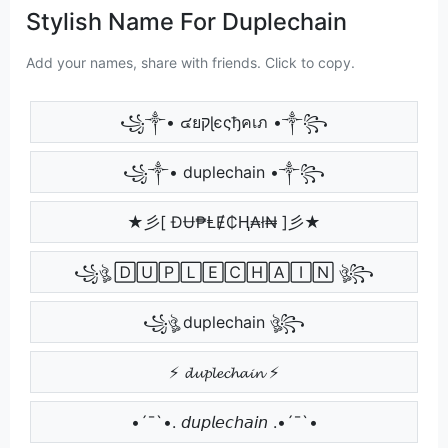
Stylish Name For Duplechain
Add your names, share with friends. Click to copy.
꧁༒• ๔ยקɭєςђคเภ •༒꧂
꧁༒• duplechain •༒꧂
★彡[ ĐɄ₱ⱠɆ₵Ⱨ₳ł₦ ]彡★
꧁ঔৣ 🄳🅄🄿🄻🄴🄲🄷🄰🄸🄽 ঔৣ꧂
꧁ঔৣ duplechain ঔৣ꧂
⚡ 𝓭𝓾𝓹𝓵𝓮𝓬𝓱𝓪𝓲𝓷 ⚡
•´¯`•. 𝘥𝘶𝘱𝘭𝘦𝘤𝘩𝘢𝘪𝘯 .•´¯`•