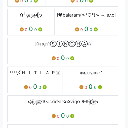
0
0
0
0
✿╵ᧁꪖ᥇ꪗᥫ᭡
I❤balaram(∿°○°)∿ ︵ ǝʌol
0
0
0
0
0
0
𝕂𝕚𝕟𝕘✩ⓈⒾⓃⒼⒽⒶ✩
0
0
0
ᴰᴼᴰ〆Ｈ Ｉ Ｔ Ｌ Ａ Ｒ㊝
യോദ്ധാവ്
0
0
0
0
0
0
꧁ঔৣ☬✞⇝ℜìժҽɾ✰✰ѵìղօ ✞☬ঔৣ꧂
0
0
0