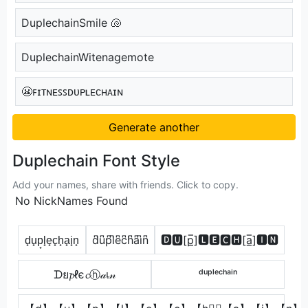
DuplechainSmile 🐚
DuplechainWitenagemote
😬ꜰɪᴛɴᴇꜱꜱᴅᴜᴘʟᴇᴄʜᴀɪɴ
Generate another
Duplechain Font Style
Add your names, share with friends. Click to copy.
No NickNames Found
d̟u̟p̟l̟e̟c̟h̟a̟i̟n̟
d͆u͆p͆l͆e͆c͆h͆a͆i͆n͆
🅳🆄[p̲̅]🅻🅴🅲🅷[a̲̅]🅸🅽
ᗪย𝓹ℓє𝓬ⓗ𝒶เ𝓃
ᵈᵘᵖˡᵉᶜʰᵃⁱⁿ