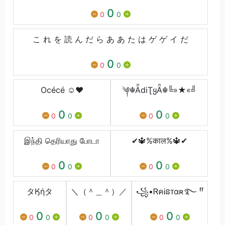
0
0
0
こ れ を 読 ん だ ら あ あ た は ゲ ゲ イ だ
0
0
0
Océcé ☺️❤️
༆☬ǞdiƮყǞ☬╚»★«╝
0
0
0
0
0
0
இந்தி தெரியாது போடா
✔🔱%काल%🔱✔
0
0
0
0
0
0
タӃήタ
＼（＾＿＾）／
꧁▪ᏒคᎥនᴛαʀ࿐ ᶠᶠ
0
0
0
0
0
0
0
0
0