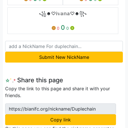
꧁☻︎♡︎𝕚𝕧𝕒𝕟𝕒♡︎☻︎꧂
0
0
0
Submit New NickName
Share this page
☆
ﾟ
.
*
Copy the link to this page and share it with your
friends.
https://bianifc.org/nickname/Duplechain
Copy link