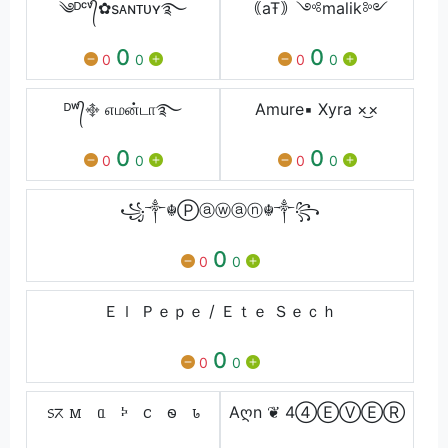
༄ᴰᶜᵛ᭄✿sᴀɴᴛᴜʏ࿐
｟aŦ｠༺malik༻
0
0
0
0
0
0
ᴰʷ᭄࿇ எமன்டா࿐
Amure▪️ Xyra ×͜×
0
0
0
0
0
0
꧁༒☬Ⓟⓐⓦⓐⓝ☬༒꧂
0
0
0
Ｅｌ Ｐｅｐｅ / Ｅｔｅ Ｓｅｃｈ
0
0
0
᥉ᤖㅤ ꮇﾠᥲﾠⰽﾠꮯﾠꮻﾠꮣ
Aღn ❦︎ 4④ⒺⓋⒺⓇ