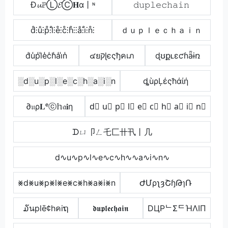
Đ𝓾ℙⓁ𝓔Ⓒ𝐇α丨ᶰ
𝚍𝚞𝚙𝚕𝚎𝚌𝚑𝚊𝚒𝚗
d̊⫶ů⫶p̊⫶l̊⫶e̊⫶c̊⫶h̊⫶⫶å⫶i̊⫶n̊⫶
ｄｕｐｌｅｃｈａｉｎ
d̾u̾p̾l̾e̾c̾h̾a̾i̾n̾
๔ยקɭєςђคเภ
ɖʊքʟɛƈɦǟɨռ
░d░u░p░l░e░c░h░a░i░n
ȡùρĻέςħάίή
∂𝔲ρ𝐋ᵉⓒ𝕙𝔞𝐢η
d⃣ u⃣ p⃣ l⃣ e⃣ c⃣ h⃣ a⃣ i⃣ n⃣
ᗪㄩ卩ㄥ乇匚卄卂丨几
d∿u∿p∿l∿e∿c∿h∿∿a∿i∿n∿
⨳d⨳u⨳p⨳l⨳e⨳c⨳h⨳a⨳i⨳n
ԺՄρʅȝՇɧԹɿՌ
໓นplē¢hคiຖ
𝖉𝖚𝖕𝖑𝖊𝖈𝖍𝖆𝖎𝖓
DЦPᄂΣᄃΉΛIП