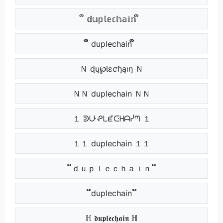
ຶ 𝕕𝕦𝕡𝕝𝕖𝕔𝕙𝕒𝕚𝕟 ຶ
ຶຶ duplechain ຶຶ
Ｎ ɖų℘Ɩɛƈɧąıŋ Ｎ
ＮＮ duplechain ＮＮ
１ ᕲᑘᕵᒪᘿᑢᕼᗩᓰᘉ １
１１ duplechain １１
֟ ｄｕｐｌｅｃｈａｉｎ ֟
֟֟ duplechain ֟֟
ℍ 𝖉𝖚𝖕𝖑𝖊𝖈𝖍𝖆𝖎𝖓 ℍ