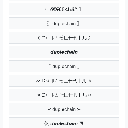
〖 ᎴᏬᎮᏝᏋፈᏂᏗᎥᏁ 〗
〖 duplechain 〗
｟ ᗪㄩ卩ㄥ乇匚卄卂丨几 ｠
「 𝙙𝙪𝙥𝙡𝙚𝙘𝙝𝙖𝙞𝙣 」
「 duplechain 」
≪ ᗪㄩ卩ㄥ乇匚卄卂丨几 ≫
⪻ ᗪㄩ卩ㄥ乇匚卄卂丨几 ⪼
⪻ duplechain ⪼
巛 𝙙𝙪𝙥𝙡𝙚𝙘𝙝𝙖𝙞𝙣 ◥