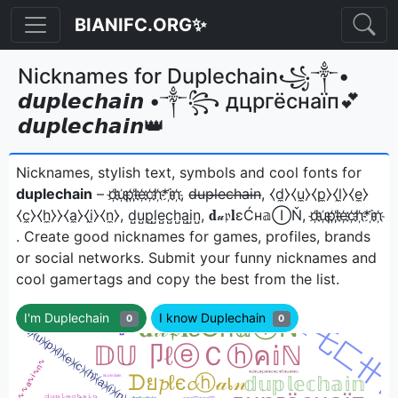
BIANIFC.ORG✨
Nicknames for Duplechain꧁༒•
𝙙𝙪𝙥𝙡𝙚𝙘𝙝𝙖𝙞𝙣 •༒꧂ дцpгёcнаїп💕
𝙙𝙪𝙥𝙡𝙚𝙘𝙝𝙖𝙞𝙣👑
Nicknames, stylish text, symbols and cool fonts for
duplechain
– d҉u҉p҉l҉e҉c҉h҉*i҉n҉, d̶u̶p̶l̶e̶c̶h̶a̶i̶n̶, ⧼d̼⧽⧼u̼⧽⧼p̼⧽⧼l̼⧽⧼e̼⧽
⧼c̼⧽⧼h̼⧽⧽⧼a̼⧽⧼i̼⧽⧼n̼⧽, d̺u̺p̺l̺e̺c̺h̺a̺i̺n̺, 𝐝𝓊𝔭𝐥εĆн𝕒ⒾŇ, d҉u҉p҉l҉e҉c҉h҉*i҉n҉
ㅤ. Create good nicknames for games, profiles, brands
or social networks. Submit your funny nicknames and
cool gamertags and copy the best from the list.
I'm Duplechain
I know Duplechain
0
0