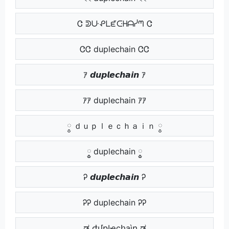
Ꮳ ᕲᑘᕵᒪᘿᑢᕼᗩᓰᘉ Ꮳ
ᏣᏣ duplechain ᏣᏣ
ｱ 𝙙𝙪𝙥𝙡𝙚𝙘𝙝𝙖𝙞𝙣 ｱ
ｱｱ duplechain ｱｱ
༵ ｄｕｐｌｅｃｈａｉｎ ༵
༵༵ duplechain ༵༵
Ꭾ 𝙙𝙪𝙥𝙡𝙚𝙘𝙝𝙖𝙞𝙣 Ꭾ
ᎮᎮ duplechain ᎮᎮ
ಡ ժմքӀҽçհąìղ ಡ