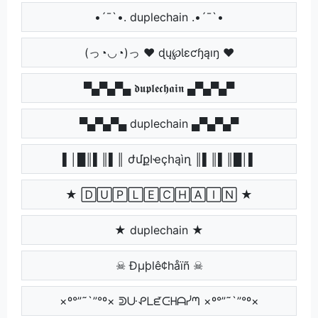
•´¯`•. duplechain .•´¯`•
(っ◔◡◔)っ ♥ ɖų℘Ɩɛƈɧąıŋ ♥
▀▄▀▄▀▄ 𝖉𝖚𝖕𝖑𝖊𝖈𝖍𝖆𝖎𝖓 ▄▀▄▀▄▀
▀▄▀▄▀▄ duplechain ▄▀▄▀▄▀
▌│█║▌║▌║ ժմքӀҽçհąìղ ║▌║▌║█│▌
★ 🄳🅄🄿🄻🄴🄲🄷🄰🄸🄽 ★
★ duplechain ★
☠ Ðµþlê¢håïñ ☠
×º°”˜`”°º× ᕲᑘᕵᒪᘿᑢᕼᗩᓰᘉ ×º°”˜`”°º×