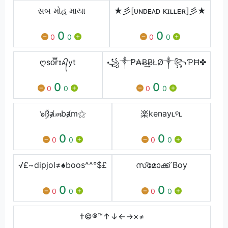
સબ મોહ માયા
★彡[ᴜɴᴅᴇᴀᴅ ᴋɪʟʟᴇʀ]彡★
0
0
0
0
0
0
ღsᴏ፝֟ғɪᴀ᭄yt
꧁༒Ᵽ₳Ƀ͢ɃŁØ༒꧂ƤĦ✤
0
0
0
0
0
0
๖ۣۜßⱥ𝓶bⱥm⚝
楽kㅤeㅤnㅤaㅤyʟᵠʟ
0
0
0
0
0
0
√£~dipjol≠♠boos^^°$£
സ്‌മോക്ക് Boy
0
0
0
0
0
0
†©®™↑↓←→×≠