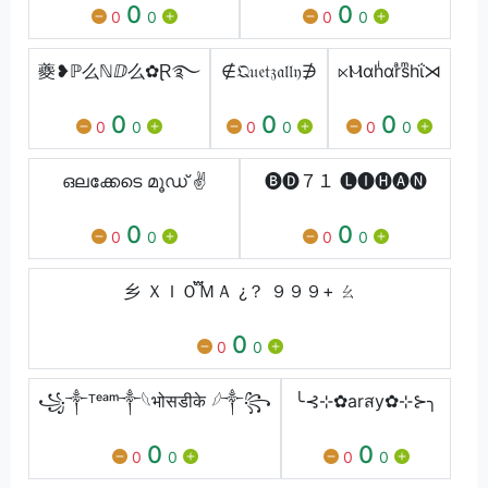
0
0
0
0
0
0
夔❥ℙ么ℕⅅ么✿Ɽ࿐
∉𝔔𝔲𝔢𝔱𝔷𝔞𝔩𝔩𝔶∌
⋉Ⲙαhͥαrͣsͫhΐ⋊
0
0
0
0
0
0
0
0
0
ഒലക്കേടെ മൂഡ് ✌️
🅑🅓７１ 🅛🅘🅗🅐🅝
0
0
0
0
0
0
乡 ＸＩＯ֟፝ＭＡ ¿？ ９９９+ ㄠ
0
0
0
꧁⁣༒⁣ᵀᵉᵃᵐ⁣༒𓆩भोसडीके 𓆪༒꧂
╰⊰⊹✿arสy✿⊹⊱╮
0
0
0
0
0
0