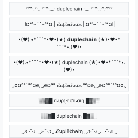
°°°·.°·..·°¯°·._.· duplechain ·._.·°¯°·..·°.·°°°
|!¤*'~``~'*¤!| 𝓭𝓾𝓹𝓵𝓮𝓬𝓱𝓪𝓲𝓷 |!¤*'~``~'*¤!|
•(♥).•*´¨`*•♥•(★) 𝗱𝘂𝗽𝗹𝗲𝗰𝗵𝗮𝗶𝗻 (★)•♥•*
´¨`*•.(♥)•
•(♥).•*´¨`*•♥•(★) duplechain (★)•♥•*´¨`*•.
(♥)•
¸,ø¤º°`°º¤ø,¸¸,ø¤º° 𝓭𝓾𝓹𝓵𝓮𝓬𝓱𝓪𝓲𝓷 °º¤ø,¸¸,ø¤º°`°º¤ø,¸
░▒▓█ ԃυρʅҽƈԋαιɳ █▓▒░
░▒▓█ duplechain █▓▒░
¸¸♬·¯·♩¸¸♪·¯·♫¸¸ ໓นplē¢hคiຖ ¸¸♫·¯·♪¸¸♩·¯·♬¸¸