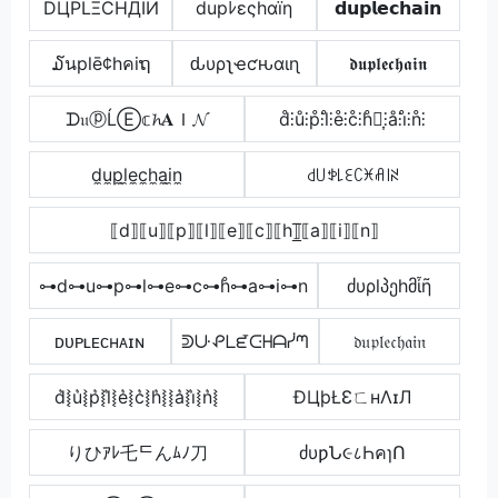
DЦPLΞCHДIИ
dupﾚεςhαïη
𝗱𝘂𝗽𝗹𝗲𝗰𝗵𝗮𝗶𝗻
໓นplē¢hคiຖ
ԃυρʅҽƈԋαιɳ
𝖉𝖚𝖕𝖑𝖊𝖈𝖍𝖆𝖎𝖓
ᗪ𝔲ⓟĹⒺ𝕔𝓱𝐀Ｉ𝓝
d̊⫶ů⫶p̊⫶l̊⫶e̊⫶c̊⫶h̊⫶͎⫶å⫶i̊⫶n̊⫶
d̼u̼p̼l̼e̼c̼h̼a̼i̼n̼
꒯꒤ꉣ꒒ꏂꉔꁝꋬ꒐ꋊ
⟦d⟧⟦u⟧⟦p⟧⟦l⟧⟦e⟧⟦c⟧⟦h⟧̲̅⟦a⟧⟦i⟧⟦n⟧
⊶d⊶u⊶p⊶l⊶e⊶c⊶h̊⊶a⊶i⊶n
ძυρlპეhმἶῆ
ᴅᴜᴘʟᴇᴄʜᴀɪɴ
ᕲᑘᕵᒪᘿᑢᕼᗩᓰᘉ
𝔡𝔲𝔭𝔩𝔢𝔠𝔥𝔞𝔦𝔫
d͛⦚u͛⦚p͛⦚l͛⦚e͛⦚c͛⦚h͛⦚⦚a͛⦚i͛⦚n͛⦚
ÐЦþŁƐㄈнΛɪЛ
りひｱﾚ乇ᄃんﾑﾉ刀
ძυƿՆ૯८ҺคɿՈ