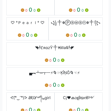
0
0
0
0
0
0
♡ °Ｐｅａｒｌ° ♡
꧁༒☬Ⓟⓐⓦⓐⓝ☬༒꧂
0
0
0
0
0
0
◥ᖫℭяα𝕫Ÿ༒₭ɨllǝ℞ᖭ◤
0
0
0
▄︻┻═┳一⚡🌀☞ĶÎŅĞ🌀☜⚡
0
0
0
ᕙ(͡°‿ ͡°)ᕗ ᏰᎧᎩᶦᶰᵈ᭄ₜₑgirl
Cj❤️കാളിയൻ༻
0
0
0
0
0
0