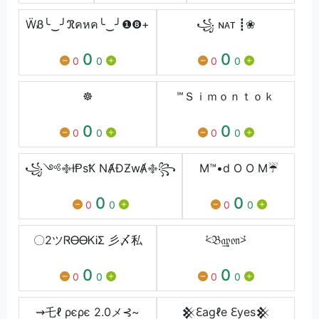
ẄᏰ╰‿╯ℜคหค╰‿╯❶❽+
꧁ ɴᴀᴛ ┋❀
0
0
0
0
0
0
☸
℠Ｓｉｍｏｎｔｏｋ
0
0
0
0
0
0
꧁༺࿇ƗⱣsꝀ NȺĐƵwȺ࿇꧂
M™•d O O M☔
0
0
0
0
0
0
〇2ツᏒᎾᎾᏦᎥΣ 彡〆私
⩻𝔅𝔞͢͢͢𝔭𝔬𝔫⩼
0
0
0
0
0
0
⇝乇ℓ ρєρє 2.0メ⊰~
𒆜ℇagℓe ℇyes𒆜