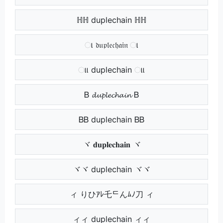
ℍℍ duplechain ℍℍ
ા 𝔡𝔲𝔭𝔩𝔢𝔠𝔥𝔞𝔦𝔫 ા
ાા duplechain ાા
Ᏼ 𝓭𝓾𝓹𝓵𝓮𝓬𝓱𝓪𝓲𝓷 Ᏼ
ᏴᏴ duplechain ᏴᏴ
ヾ 𝐝𝐮𝐩𝐥𝐞𝐜𝐡𝐚𝐢𝐧 ヾ
ヾヾ duplechain ヾヾ
ィ りひｱﾚ乇ᄃんﾑﾉ刀 ィ
ィィ duplechain ィィ