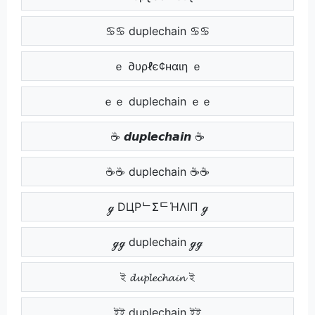
♋♋ duplechain ♋♋
ｅ ∂υρℓє¢нαιη ｅ
ｅｅ duplechain ｅｅ
☕ 𝙙𝙪𝙥𝙡𝙚𝙘𝙝𝙖𝙞𝙣 ☕
☕☕ duplechain ☕☕
ℊ DЦPᄂΣᄃΉΛIП ℊ
ℊℊ duplechain ℊℊ
ই 𝓭𝓾𝓹𝓵𝓮𝓬𝓱𝓪𝓲𝓷 ই
ইই duplechain ইই