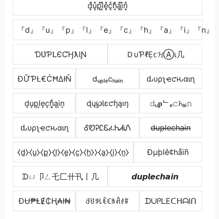
d͓̽u͓̽p͓̽l͓̽e͓̽c͓̽h͓̽̾a͓̽i͓̽n͓̽
『d』『u』『p』『l』『e』『c』『h』『a』『i』『n』
ƊƲƤԼЄƇӇƛƖƝ
ＤυƤℓẸ𝕔𝓗Ⓐเ几
ĐỮƤŁ€ĆĦΔƗŇ
dᵤₚₗₑcₕₐᵢₙ
ԃυρʅҽƈԋαιɳ
d͎u͎p͎l͎e͎c͎h͎͓̽a͎i͎n͎
ɖų℘Ɩɛƈɧąıŋ
𝚍ᵤ𝐩ᄂₑ𝚌𝓱ₐᵢ𝚗
ԃυρʅҽƈԋαιɳ
ᎴᏬᎮᏝᏋፈᏂᏗᎥᏁ
d̶u̶p̶l̶e̶c̶h̶a̶i̶n̶
⧼d̼⧽⧼u̼⧽⧼p̼⧽⧼l̼⧽⧼e̼⧽⧼c̼⧽⧼h̼⧽⧽⧼a̼⧽⧼i̼⧽⧼n̼⧽
Ðµþlê¢håïñ
ᗪㄩ卩ㄥ乇匚卄卂丨几
𝙙𝙪𝙥𝙡𝙚𝙘𝙝𝙖𝙞𝙣
ĐɄ₱ⱠɆ₵Ⱨ₳ł₦
ꁕꐇꉣ꒒ꍟꏸꑛꋫꂑꁹ
ᗪᑌᑭᒪEᑕᕼᗩIᑎ