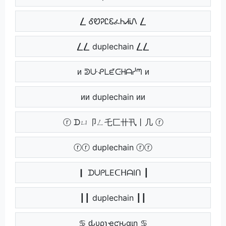
⎳ ᎴᏬᎮᏝᏋፈᏂᏗᎥᏁ ⎳
⎳⎳ duplechain ⎳⎳
ᴎ ᕲᑘᕵᒪᘿᑢᕼᗩᓰᘉ ᴎ
ᴎᴎ duplechain ᴎᴎ
ⓡ ᗪㄩ卩ㄥ乇匚卄卂丨几 ⓡ
ⓡⓡ duplechain ⓡⓡ
┃ ᗪᑌᑭᒪEᑕᕼᗩIᑎ ┃
┃┃ duplechain ┃┃
♋ ԃυρʅҽƈԋαιɳ ♋