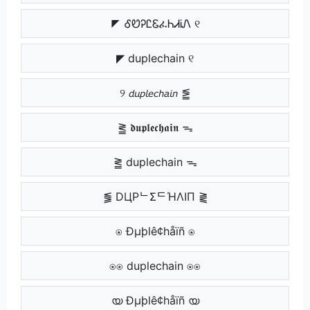
◤ ᎴᏬᎮᏝᏋፈᏂᏗᎥᏁ ୧
◤ duplechain ୧
୨ 𝘥𝘶𝘱𝘭𝘦𝘤𝘩𝘢𝘪𝘯 ⪑
⪒ 𝖉𝖚𝖕𝖑𝖊𝖈𝖍𝖆𝖎𝖓 ᯓ
⪒ duplechain ᯓ
⪓ DЦPᄂΣᄃΉΛIП ⪔
⍟ Ðµþlê¢håïñ ⍟
⍟⍟ duplechain ⍟⍟
യ Ðµþlê¢håïñ യ