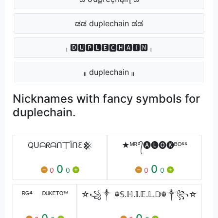
ಡಡ duplechain ಡಡ
ₗ 🅳🆄🅿🅻🅴🅲🅷🅰🅸🅽 ₗ
ₗₗ duplechain ₗₗ
Nicknames with fancy symbols for
duplechain.
Qᑌᗩᖇᗩᑎ丅Ïᑎℇ𒆜
★ᴹᴿ°᭄🅐🅛🅞🅚ᴮᴼˢˢ
0
0
0
0
0
0
ᴿᴳ⁴ ᴰᵁᴷᴱᵀᴼ™
☆꧁༒ ☬𝕊.ℍ.𝕀.𝔼.𝕃.𝔻☬༒꧂☆
0
0