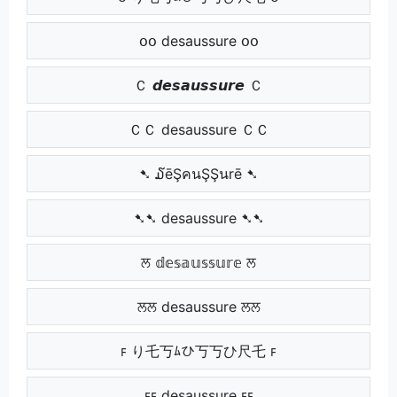
օօ desaussure օօ
Ｃ 𝙙𝙚𝙨𝙖𝙪𝙨𝙨𝙪𝙧𝙚 Ｃ
ＣＣ desaussure ＣＣ
➷ ໓ēŞคนŞŞนrē ➷
➷➷ desaussure ➷➷
ਲ 𝕕𝕖𝕤𝕒𝕦𝕤𝕤𝕦𝕣𝕖 ਲ
ਲਲ desaussure ਲਲ
ꜰ り乇丂ﾑひ丂丂ひ尺乇 ꜰ
ꜰꜰ desaussure ꜰꜰ