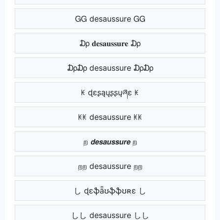
ᏀᏀ desaussure ᏀᏀ
₯ 𝐝𝐞𝐬𝐚𝐮𝐬𝐬𝐮𝐫𝐞 ₯
₯₯ desaussure ₯₯
ꀘ ɖɛʂąųʂʂųཞɛ ꀘ
ꀘꀘ desaussure ꀘꀘ
ற 𝙙𝙚𝙨𝙖𝙪𝙨𝙨𝙪𝙧𝙚 ற
றற desaussure றற
し ɖɛֆǟʊֆֆʊʀɛ し
しし desaussure しし