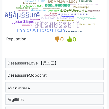
0
0
Reputation
DesaussureLove 【尺ㄥ匚】
DesaussureMobocrat
๔єรคยรรยгє
Argillites