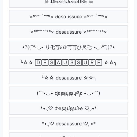
☠ ᗪEᔕᗩᑌᔕᔕᑌᖇE ☠
×º°”˜`”°º× ∂єѕαυѕѕυяє ×º°”˜`”°º×
×º°”˜`”°º× desaussure ×º°”˜`”°º×
•?((¯°·._.• り乇丂ﾑひ丂丂ひ尺乇 •._.·°¯))?•
╰☆☆ 🄳🄴🅂🄰🅄🅂🅂🅄🅁🄴 ☆☆╮
╰☆☆ desaussure ☆☆╮
(¯´•._.• ɖɛʂąųʂʂųཞɛ •._.•´¯)
*•.¸♡ ժҽʂąմʂʂմɾҽ ♡¸.•*
*•.¸♡ desaussure ♡¸.•*