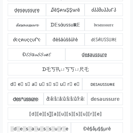
d͎e͎s͎a͎u͎s͎s͎u͎r͎e͎
໓ēŞคนŞŞนrē
ძპჰმυჰჰυΓპ
𝓭𝓮𝓼𝓪𝓾𝓼𝓼𝓾𝓻𝓮
ᗪ𝔼𝕤άυ𝕤𝕤υ𝐑𝔼
𝔡𝔢𝔰𝔞𝔲𝔰𝔰𝔲𝔯𝔢
ძ૯ςคυςςυՐ૯
d̾e̾s̾a̾u̾s̾s̾u̾r̾e̾
꒯ꏂꇙꋬ꒤ꇙꇙ꒤ꋪꏂ
Đ𝓔𝓢α𝓾𝓢𝓢𝓾𝐫𝓔
d̲e̲s̷̲a̲u̲s̲s̲u̲r̲e̲
ᗪ乇丂卂ㄩ丂丂ㄩ尺乇
d⃣ e⃣ s⃣ a⃣ u⃣ s⃣ s⃣ u⃣ r⃣ e⃣
ᴅᴇꜱᴀᴜꜱꜱᴜʀᴇ
d҉e҉s҉*u҉s҉s҉u҉r҉e҉
d̊⫶e̊⫶s̊⫶⫶å⫶ů⫶s̊⫶s̊⫶ů⫶r̊⫶e̊⫶
𝕕𝕖𝕤𝕒𝕦𝕤𝕤𝕦𝕣𝕖
⟦d⟧⟦e⟧⟦s⟧̲̅⟦a⟧⟦u⟧⟦s⟧⟦s⟧⟦u⟧⟦r⟧⟦e⟧
░d░e░s░a░u░s░s░u░r░e
Ðê§åµ§§µrê