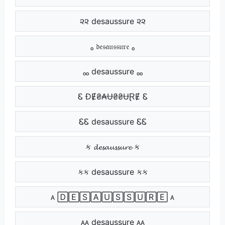
૨૨ desaussure ૨૨
ₒ 𝔡𝔢𝔰𝔞𝔲𝔰𝔰𝔲𝔯𝔢 ₒ
ₒₒ desaussure ₒₒ
Ꮛ ĐɆ₴₳Ʉ₴₴ɄⱤɆ Ꮛ
ᏋᏋ desaussure ᏋᏋ
ક 𝓭𝓮𝓼𝓪𝓾𝓼𝓼𝓾𝓻𝓮 ક
કક desaussure કક
ᴀ 🄳🄴🅂🄰🅄🅂🅂🅄🅁🄴 ᴀ
ᴀᴀ desaussure ᴀᴀ