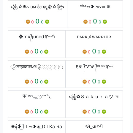
꧁☆☬പാൺണ്ടു☬☆꧂
ᴹⁱˢˢ➻❥ᴘᴀʏᴀʟ♛
0
0
0
0
0
0
❖mʀ᭄juned࿐ⱽi
ᴅᴀʀᴋメᴡᴀʀʀɪᴏʀ
0
0
0
0
0
0
ॢऀॐमहाकालॐॣऀ््््््
ᎧᎮ ᭄ᏉᎥᎮ ᭄ᴮᴼˢˢ࿐
0
0
0
0
0
0
☔️ᶫᵒᵛᵉᵧₒᵤツ™〽️
꧁✿Ｓａｋｕｒａツ ☜
0
0
0
0
0
0
✺»̶̶͓͓̽̽❥͜͜͡͡◎⃝ ➻❥✬͢ Dil Ka Ra
એ_વાદરી