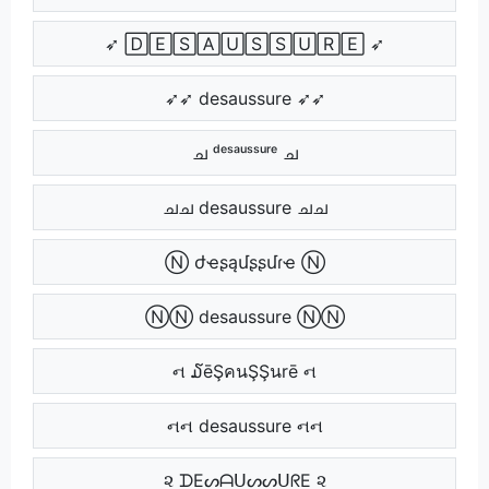
➶ 🄳🄴🅂🄰🅄🅂🅂🅄🅁🄴 ➶
➶➶ desaussure ➶➶
ച ᵈᵉˢᵃᵘˢˢᵘʳᵉ ച
ചച desaussure ചച
Ⓝ ժҽʂąմʂʂմɾҽ Ⓝ
ⓃⓃ desaussure ⓃⓃ
ન ໓ēŞคนŞŞนrē ન
નન desaussure નન
૨ ᗪEᔕᗩᑌᔕᔕᑌᖇE ૨