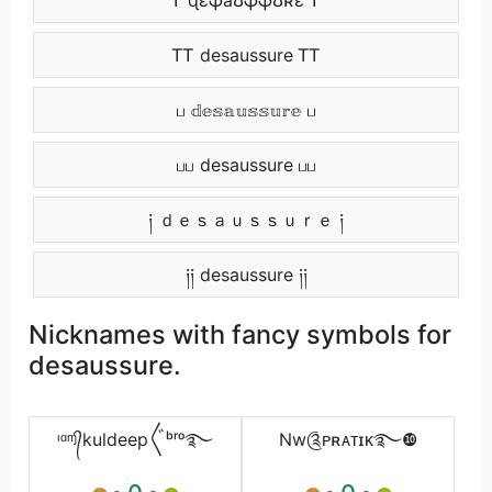
ᎢᎢ desaussure ᎢᎢ
ப 𝕕𝕖𝕤𝕒𝕦𝕤𝕤𝕦𝕣𝕖 ப
பப desaussure பப
༏ ｄｅｓａｕｓｓｕｒｅ ༏
༏༏ desaussure ༏༏
Nicknames with fancy symbols for
desaussure.
ᶦᵅᶬ᭄kuldeep〲ᵇʳᵒ࿐
Nw༊ᴘʀᴀᴛɪᴋ࿐❿