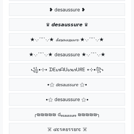
❥ desaussure ❥
♛ 𝙙𝙚𝙨𝙖𝙪𝙨𝙨𝙪𝙧𝙚 ♛
★·.·´¯`·.·★ 𝓭𝓮𝓼𝓪𝓾𝓼𝓼𝓾𝓻𝓮 ★·.·´¯`·.·★
★·.·´¯`·.·★ desaussure ★·.·´¯`·.·★
꧁•⊹٭ ᗪEᔕᗩᑌᔕᔕᑌᖇE ٭⊹•꧂
•⚝ 𝘥𝘦𝘴𝘢𝘶𝘴𝘴𝘶𝘳𝘦 ⚝•
•⚝ desaussure ⚝•
╭₪₪₪₪₪ dₑₛₐᵤₛₛᵤᵣₑ ₪₪₪₪₪╮
☠️ ๔єรคยรรยгє ☠️