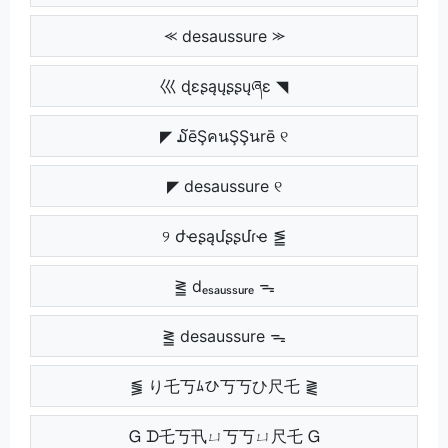
⪻ desaussure ⪼
巛 ɖɛʂąųʂʂųཞɛ ◥
◤ ໓ēŞคนŞŞนrē ୧
◤ desaussure ୧
୨ ժҽʂąմʂʂմɾҽ ⪑
⪒ dₑₛₐᵤₛₛᵤᵣₑ ᯓ
⪒ desaussure ᯓ
⪓ り乇丂ﾑひ丂丂ひ尺乇 ⪔
Ꮐ ᗪ乇丂卂ㄩ丂丂ㄩ尺乇 Ꮐ