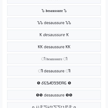
Ꮦ 𝖉𝖊𝖘𝖆𝖚𝖘𝖘𝖚𝖗𝖊 Ꮦ
ᏖᏖ desaussure ᏖᏖ
Ꝁ 𝘥𝘦𝘴𝘢𝘶𝘴𝘴𝘶𝘳𝘦 Ꝁ
ꝀꝀ desaussure ꝀꝀ
ി 𝔡𝔢𝔰𝔞𝔲𝔰𝔰𝔲𝔯𝔢 ി
ിി desaussure ിി
❺ ᎴᏋᏕᏗᏬᏕᏕᏬᏒᏋ ❺
❺❺ desaussure ❺❺
օ り乇丂ﾑひ丂丂ひ尺乇 օ