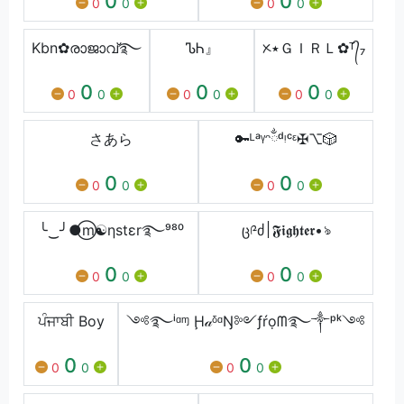
0
0
0
0
0
0
Kbn✿രാജാവ്࿐
ᏖᏂ』
ᝣ٭ＧＩＲＬ✿ᵀ᭄₇
0
0
0
0
0
0
0
0
0
さあら
🔑ᴸᵃᵞᵔྂᵈᵎᶜᵋ✠⌥🎲
0
0
0
0
0
0
╰‿╯●⃝m☯ηstεr࿐⁹⁸⁰
ც༩ძ׀𝕱𝖎𝖌𝖍𝖙𝖊𝖗•ঌ
0
0
0
0
0
0
ਪੰਜਾਬੀ Boy
༺࿐ⁱᵅᶬ Ḩ𝒶ᵟᵅŊ༻ƒŕọᗰ࿐༒ᵖᵏ༺
0
0
0
0
0
0