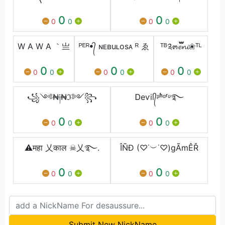
0
0
0
0
0
0
W A W A ｀亗
ᴾᴱᴿꔷ᭄ ɴᴇʙuʟosᴀ ᴿ ゑ
ᵀᴮ༉๓𝓮፝֟፝֟𝓷𝓲❀ᵀᴸ
0
0
0
0
0
0
0
0
0
꧁༺₦༏₦ℑ༻꧂
Ꭰeѵil᭄ᶳʱᵅʳᶹ࿐
0
0
0
0
0
0
⚠महा 乂काल ☠乂࿐.
ÎÑĐ (♡˙︶˙♡)gÃmÊŘ
0
0
0
0
0
0
Submit New NickName