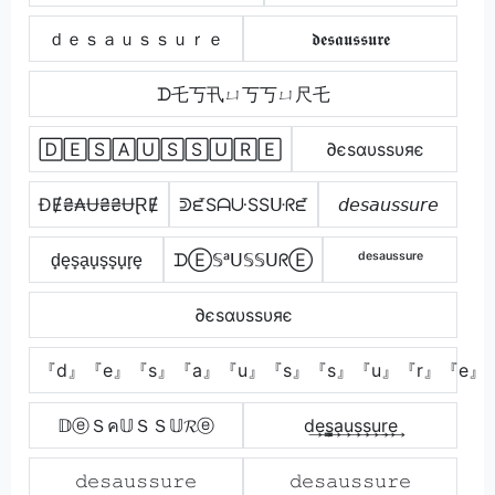
ｄｅｓａｕｓｓｕｒｅ
𝖉𝖊𝖘𝖆𝖚𝖘𝖘𝖚𝖗𝖊
ᗪ乇丂卂ㄩ丂丂ㄩ尺乇
🄳🄴🅂🄰🅄🅂🅂🅄🅁🄴
∂єѕαυѕѕυяє
ĐɆ₴₳Ʉ₴₴ɄⱤɆ
ᕲᘿSᗩᑘSSᑘᖇᘿ
𝘥𝘦𝘴𝘢𝘶𝘴𝘴𝘶𝘳𝘦
d̟e̟s̟a̟u̟s̟s̟u̟r̟e̟
ᗪⒺ𝕊ᵃᑌ𝕊𝕊ᑌᖇⒺ
ᵈᵉˢᵃᵘˢˢᵘʳᵉ
∂єѕαυѕѕυяє
『d』『e』『s』『a』『u』『s』『s』『u』『r』『e』
𝔻ⓔＳค𝕌ＳＳ𝕌𝓡ⓔ
d͢e͢s̳͢a͢u͢s͢s͢u͢r͢e͢
𝚍𝚎𝚜𝚊𝚞𝚜𝚜𝚞𝚛𝚎
𝚍𝚎𝚜𝚊𝚞𝚜𝚜𝚞𝚛𝚎