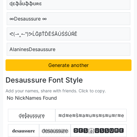
ɖɛֆǟʊֆֆʊʀɛ
∞Desaussure ∞
ᕙ(⇀‸↼‶)ᕗĹĞβŤĎĔŚĂÚŚŚÚŔĔ
AlaninesDesaussure
Generate another
Desaussure Font Style
Add your names, share with friends. Click to copy.
No NickNames Found
d͎e͎s͎͓̽a͎u͎s͎s͎u͎r͎e͎
≋d≋e≋s͛≋a≋u≋s≋s≋u≋r≋e
𝐝𝐞𝐬𝐚𝐮𝐬𝐬𝐮𝐫𝐞
d҉e҉s҉a҉u҉s҉s҉u҉r҉e҉
🅳🅴🆂[a̲̅]🆄🆂🆂🆄🆁🅴