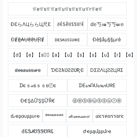
꜉꜍e꜉꜍s꜉꜍꜉꜍a꜉꜍u꜉꜍s꜉꜍s꜉꜍u꜉꜍r꜉꜍e꜉꜍
ÐƐらΛЦららЦ尺Ɛ
ꁕꍟꌚꋫꐇꌚꌚꐇ꒓ꍟ
𝕕𝕖丂𝔞𝐮丂丂𝐮𝔯𝕖
ĐɆ₴̼₳Ʉ₴₴ɄⱤɆ
ᴅᴇꜱ̷ᴀᴜꜱꜱᴜʀᴇ
Ðê§åµ§§µrê
【d】【e】【s】⃣【a】【u】【s】【s】【u】【r】【e】
d̴e̴s̴̶a̴u̴s̴s̴u̴r̴e̴
ƊЄƧƛƲƧƧƲƦЄ
DΣƧΛЦƧƧЦЯΣ
ᗪєｓ𝒶ยｓｓยⓡє
ᗪEᔕᗩᑌᔕᔕᑌᖇE
Đ€ŞΔỮŞŞỮŘ€
ⓓⓔⓢⓐⓤⓢⓢⓤⓡⓔ
ԃҽʂαυʂʂυɾҽ
ᵈᵉˢᵃᵘˢˢᵘʳᵉ
𝒹𝑒𝓈𝒶𝓊𝓈𝓈𝓊𝓇𝑒
๔єรคยรรยгє
ᎴᏋᏕᏗᏬᏕᏕᏬᏒᏋ
ժҽʂąմʂʂմɾҽ