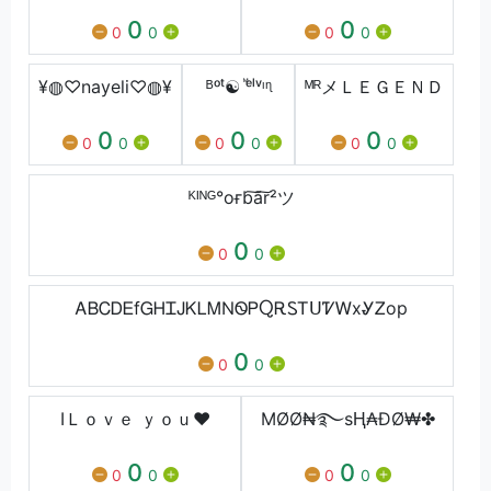
0
0
0
0
0
0
¥◍♡nayeli♡◍¥
ᴮᵒᵗ☯︎ ⷨᵉˡᵛᶦᶯ
ᴹᴿメＬＥＧＥＮＤ
0
0
0
0
0
0
0
0
0
ᴷᴵᴺᴳ°oғb͠a͠r²ツ
0
0
0
ᎪᏴᏟᎠᎬfᏀᎻᏆᎫᏦᏞᎷΝᏫᏢႭᎡᏚᎢᑌᏤᎳxᎽᏃop
0
0
0
IＬｏｖｅ ｙｏｕ❤
MØØ₦࿐sⱧ₳ĐØ₩✤
0
0
0
0
0
0