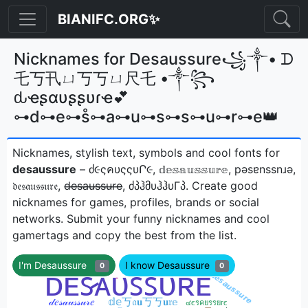
BIANIFC.ORG✨
Nicknames for Desaussure꧁༒• ᗪ
乇丂卂ㄩ丂丂ㄩ尺乇 •༒꧂
ԃҽʂαυʂʂυɾҽ💕
⊶d⊶e⊶s̊⊶a⊶u⊶s⊶s⊶u⊶r⊶e👑
Nicknames, stylish text, symbols and cool fonts for
desaussure
– ძ૯ςคυςςυՐ૯, 𝕕𝕖𝕤𝕒𝕦𝕤𝕤𝕦𝕣𝕖, pǝsɐnssnɹǝ,
𝔡𝔢𝔰𝔞𝔲𝔰𝔰𝔲𝔯𝔢, d̶e̶s̶a̶u̶s̶s̶u̶r̶e̶, ძპჰმυჰჰυΓპㅤ. Create good
nicknames for games, profiles, brands or social
networks. Submit your funny nicknames and cool
gamertags and copy the best from the list.
I'm Desaussure
I know Desaussure
0
0