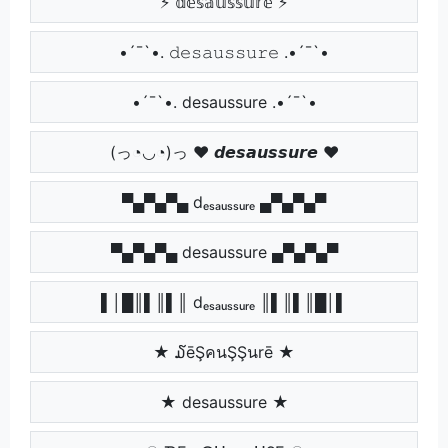
⚡ 𝕕𝕖𝕤𝕒𝕦𝕤𝕤𝕦𝕣𝕖 ⚡
•´¯`•. 𝚍𝚎𝚜𝚊𝚞𝚜𝚜𝚞𝚛𝚎 .•´¯`•
•´¯`•. desaussure .•´¯`•
(っ◔◡◔)っ ♥ 𝙙𝙚𝙨𝙖𝙪𝙨𝙨𝙪𝙧𝙚 ♥
▀▄▀▄▀▄ dₑₛₐᵤₛₛᵤᵣₑ ▄▀▄▀▄▀
▀▄▀▄▀▄ desaussure ▄▀▄▀▄▀
▌│█║▌║▌║ dₑₛₐᵤₛₛᵤᵣₑ ║▌║▌║█│▌
★ ໓ēŞคนŞŞนrē ★
★ desaussure ★