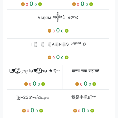
0
0
0
0
0
0
Vεησм 𒀱ꪳ ᶫ∊ᶢᵋᴻĐ
0
0
0
Ｔ░Ｉ░Ｔ░Ａ░Ｎ░Ｓ ᴸᵉᵍᵉⁿᵈ 彡
0
0
0
༒͢🖤⃝🇸ꪑꪖ𝕣𝕥ꪗ🖤⃝🇧ꪮꪗ ★࿐
कृष्णा सदा सहायते
0
0
0
0
0
0
T͢ɴ⌁23࿐ஸ்வேதா
我是半见町♈
0
0
0
0
0
0