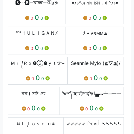
🅱️〰🅱️➖➰➿➖🆑a♑️
♦♪♪^দে লারা চিনি চারা ^♪♪♦
0
0
0
0
0
0
ᶜʰ°ＨＵＬＩＧＡＮ⚡
ﾒ • ᴀʀммιᴇ
0
0
0
0
0
0
Ｍｒ ᭄Ｒｘ❶③❺ｙｔ࿐
Seannie Mylo (≧▽≦)/
0
0
0
0
0
0
মামা। মামি নেয়
༄ᶦᶰᵈ᭄पहाडी़भाई༆1▄︻┻═┳一
0
0
0
0
0
0
≋Ｉ ͢͢͢ｌｏｖｅ ｕ≋
➶➶➶➶➶ ĎєvιĹ ➷➷➷➷➷