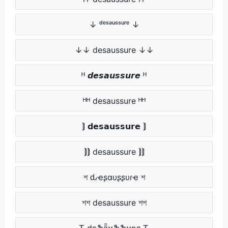
↓ ᵈᵉˢᵃᵘˢˢᵘʳᵉ ↓
↓↓ desaussure ↓↓
ᴴ 𝙙𝙚𝙨𝙖𝙪𝙨𝙨𝙪𝙧𝙚 ᴴ
ᴴᴴ desaussure ᴴᴴ
⟭ 𝗱𝗲𝘀𝗮𝘂𝘀𝘀𝘂𝗿𝗲 ⟭
⟭⟭ desaussure ⟭⟭
শ ԃҽʂαυʂʂυɾҽ শ
শশ desaussure শশ
Ꭲ ɖɛֆǟʊֆֆʊʀɛ Ꭲ