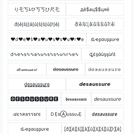
り乇丂ﾑひ丂丂ひ尺乇
дё$ац$$цяё
d͛⦚e͛⦚s͛⦚⦚a͛⦚u͛⦚s͛⦚s͛⦚u͛⦚r͛⦚e͛⦚
d̊⫶e̊⫶s̊⫶͎⫶å⫶ů⫶s̊⫶s̊⫶ů⫶r̊⫶e̊⫶
♥d♥e♥s͛♥a♥u♥s♥s♥u♥r♥e
ԃҽʂαυʂʂυɾҽ
d∿e∿s∿∿a∿u∿s∿s∿u∿r∿e∿
ȡέşάùşşùŕέ
𝒹𝑒𝓈𝒶𝓊𝓈𝓈𝓊𝓇𝑒
d̶e̶s̶a̶u̶s̶s̶u̶r̶e̶
𝚍̷𝚎̷𝚜̷̴𝚊̷𝚞̷𝚜̷𝚜̷𝚞̷𝚛̷𝚎̷
d̳e̳s̳̲a̳u̳s̳s̳u̳r̳e̳
𝙙𝙚𝙨𝙖𝙪𝙨𝙨𝙪𝙧𝙚
🅳🅴🆂🅰🆄🆂🆂🆄🆁🅴
𝖉𝖊𝖘𝖆𝖚𝖘𝖘𝖚𝖗𝖊
𝘥𝘦𝘴𝘢𝘶𝘴𝘴𝘶𝘳𝘦
๔єรคยรรยгє
ＤẸѕⒶυѕѕυ𝓇Ẹ
d̷e̷s̷a̷u̷s̷s̷u̷r̷e̷
ԃҽʂαυʂʂυɾҽ
⦏d̂⦎⦏ê⦎⦏ŝ⦎⦎⦏â⦎⦏û⦎⦏ŝ⦎⦏ŝ⦎⦏û⦎⦏r̂⦎⦏ê⦎