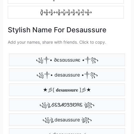
d͎͍͐￫e͎͍͐￫s͎͍͐￫￫a͎͍͐￫u͎͍͐￫s͎͍͐￫s͎͍͐￫u͎͍͐￫r͎͍͐￫e͎͍͐￫
Stylish Name For Desaussure
Add your names, share with friends. Click to copy.
꧁༒• ∂єѕαυѕѕυяє •༒꧂
꧁༒• desaussure •༒꧂
★彡[ 𝐝𝐞𝐬𝐚𝐮𝐬𝐬𝐮𝐫𝐞 ]彡★
꧁ঔৣ ᎴᏋᏕᏗᏬᏕᏕᏬᏒᏋ ঔৣ꧂
꧁ঔৣ desaussure ঔৣ꧂