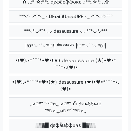
✿.｡.:* ☆:**:. ɖɛֆǟʊֆֆʊʀɛ .:**:.☆*.:｡.✿
°°°·.°·..·°¯°·._.· ᗪEᔕᗩᑌᔕᔕᑌᖇE ·._.·°¯°·..·°.·°°°
°°°·.°·..·°¯°·._.· desaussure ·._.·°¯°·..·°.·°°°
|!¤*'~``~'*¤!| ᵈᵉˢᵃᵘˢˢᵘʳᵉ |!¤*'~``~'*¤!|
•(♥).•*´¨`*•♥•(★) 𝚍𝚎𝚜𝚊𝚞𝚜𝚜𝚞𝚛𝚎 (★)•♥•*
´¨`*•.(♥)•
•(♥).•*´¨`*•♥•(★) desaussure (★)•♥•*´¨`*•.
(♥)•
¸,ø¤º°`°º¤ø,¸¸,ø¤º° ໓ēŞคนŞŞนrē
°º¤ø,¸¸,ø¤º°`°º¤ø,¸
░▒▓█ ɖɛֆǟʊֆֆʊʀɛ █▓▒░