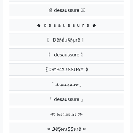
☠️ desaussure ☠️
🔥 ｄｅｓａｕｓｓｕｒｅ 🔥
〖 Ðê§åµ§§µrê 〗
〖 desaussure 〗
｟ ᕲᘿSᗩᑘSSᑘᖇᘿ ｠
「 𝓭𝓮𝓼𝓪𝓾𝓼𝓼𝓾𝓻𝓮 」
「 desaussure 」
≪ 𝔡𝔢𝔰𝔞𝔲𝔰𝔰𝔲𝔯𝔢 ≫
⪻ ໓ēŞคนŞŞนrē ⪼