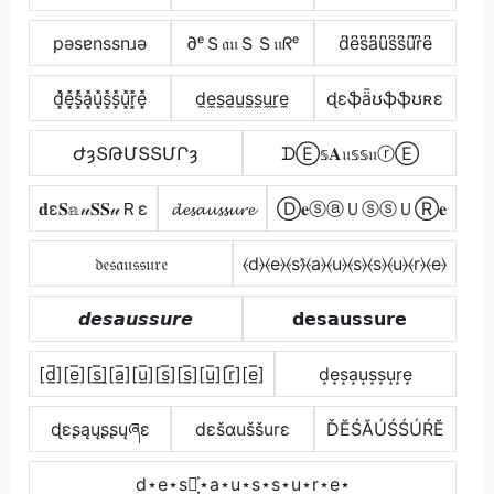
pǝsɐnssnɹǝ
∂ᵉＳ𝔞𝔲ＳＳ𝔲ᖇᵉ
d͆e͆s͆a͆u͆s͆s͆u͆r͆e͆
d͓̽e͓̽s͓̽̾a͓̽u͓̽s͓̽s͓̽u͓̽r͓̽e͓̽
d̼e̼s̼a̼u̼s̼s̼u̼r̼e̼
ɖɛֆǟʊֆֆʊʀɛ
ԺȝՏԹՄՏՏՄՐȝ
ᗪⒺ𝕤𝐀𝔲𝕤𝕤𝔲ⓡⒺ
𝐝ε𝐒𝕒𝓊𝐒𝐒𝓊Ｒε
𝓭𝓮𝓼𝓪𝓾𝓼𝓼𝓾𝓻𝓮
Ⓓ𝐞ⓢⓐＵⓢⓢＵⓇ𝐞
𝔡𝔢𝔰𝔞𝔲𝔰𝔰𝔲𝔯𝔢
⦑d⦒⦑e⦒⦑s⦒̂⦑a⦒⦑u⦒⦑s⦒⦑s⦒⦑u⦒⦑r⦒⦑e⦒
𝙙𝙚𝙨𝙖𝙪𝙨𝙨𝙪𝙧𝙚
𝗱𝗲𝘀𝗮𝘂𝘀𝘀𝘂𝗿𝗲
[d̲̅][e̲̅][s̲̅]̼[a̲̅][u̲̅][s̲̅][s̲̅][u̲̅][r̲̅][e̲̅]
d͙e͙s͙a͙u͙s͙s͙u͙r͙e͙
ɖɛʂąųʂʂųཞɛ
dεšαuššurε
ĎĔŚĂÚŚŚÚŔĔ
d⋆e⋆s⋆͎͍͐⋆a⋆u⋆s⋆s⋆u⋆r⋆e⋆