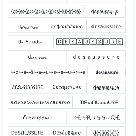
⧼d̼⧽⧼e̼⧽⧼s̼⧽⧽⧼a̼⧽⧼u̼⧽⧼s̼⧽⧼s̼⧽⧼u̼⧽⧼r̼⧽⧼e̼⧽
ɖɛʂąųʂʂųཞɛ
𝚍ₑ𝘴ₐᵤ𝘴𝘴ᵤᵣₑ
ɖɛֆǟʊֆֆʊʀɛ
𝕕𝕖𝕤𝕒𝕦𝕤𝕤𝕦𝕣𝕖
9ގɹ6dɹɹdsގ
🄳🄴🅂🄰🅄🅂🅂🅄🅁🄴
dₑₛₐᵤₛₛᵤᵣₑ
ｄｅｓａｕｓｓｕｒｅ
⊶d⊶e⊶s̊⊶a⊶u⊶s⊶s⊶u⊶r⊶e
𝐝𝐞𝐬𝐚𝐮𝐬𝐬𝐮𝐫𝐞
ᎴᏋᏕᏗᏬᏕᏕᏬᏒᏋ
∂εรαµรรµ૨ε
d̺e̺s̺a̺u̺s̺s̺u̺r̺e̺
⨳d⨳e⨳s⨳a⨳u⨳s⨳s⨳u⨳r⨳e
ᗪᗴᔕᗩᑌᔕᔕᑌᖇᗴ
໓ēŞคนŞŞนrē
ᗪ乇丂卂ㄩ丂丂ㄩ尺乇
DΞSДЦSSЦЯΞ
Ðê§åµ§§µrê
d͓̽e͓̽s͓̽a͓̽u͓̽s͓̽s͓̽u͓̽r͓̽e͓̽