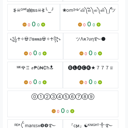
⦕☠ᴳᵒᵈal҉e҉ss☠⦖╰‿╯
❀om༻வி༽ ֟ல்༽ ல༽ ன்༽ ༼֟ツ
0
0
0
0
0
0
꧁♰✧💀𝓓a𝖓𝖓a💀✧♰꧂
ツΛʀﾌᴜη࿐⚫
0
0
0
0
0
0
ᴹᴷ🌹♖ ✊₱ū₦₵ħ🔝
🅑🅛🅐🅒🅚★７７７♕
0
0
0
0
0
0
⓪①②③④⑤⑥⑦⑧⑨
0
0
0
ᴿᴰˣ〲manɪꜱʜ❾❾࿐
『cϻ』☯ᴷᴺᴵᴳᴴᵀ༒࿐