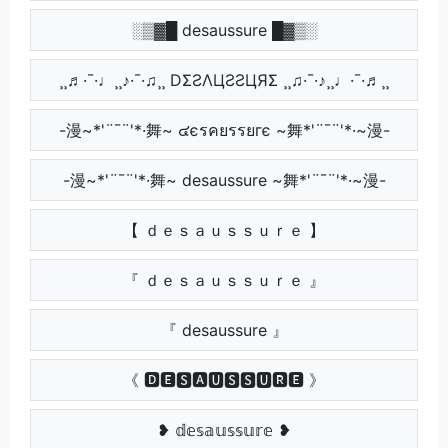
░▒▓█ desaussure █▓▒░
¸¸♬·¯·♩¸¸♪·¯·♫¸¸ DΣƧΛЦƧƧЦЯΣ ¸¸♫·¯·♪¸¸♩·¯·♬¸¸
-漫~*'¨¯¨'*·舞~ ๔єรคยรรยгє ~舞*'¨¯¨'*·~漫-
-漫~*'¨¯¨'*·舞~ desaussure ~舞*'¨¯¨'*·~漫-
【 ｄｅｓａｕｓｓｕｒｅ 】
『 ｄｅｓａｕｓｓｕｒｅ 』
『 desaussure 』
《 🅳🅴🆂🅰🆄🆂🆂🆄🆁🅴 》
❥ 𝕕𝕖𝕤𝕒𝕦𝕤𝕤𝕦𝕣𝕖 ❥