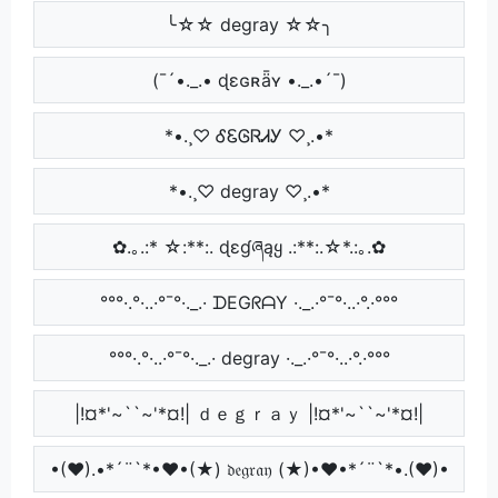
╰☆☆ degray ☆☆╮
(¯´•._.• ɖɛɢʀǟʏ •._.•´¯)
*•.¸♡ ᎴᏋᎶᏒᏗᎩ ♡¸.•*
*•.¸♡ degray ♡¸.•*
✿.｡.:* ☆:**:. ɖɛɠཞąყ .:**:.☆*.:｡.✿
°°°·.°·..·°¯°·._.· ᗪEGᖇᗩY ·._.·°¯°·..·°.·°°°
°°°·.°·..·°¯°·._.· degray ·._.·°¯°·..·°.·°°°
|!¤*'~``~'*¤!| ｄｅｇｒａｙ |!¤*'~``~'*¤!|
•(♥).•*´¨`*•♥•(★) 𝔡𝔢𝔤𝔯𝔞𝔶 (★)•♥•*´¨`*•.(♥)•