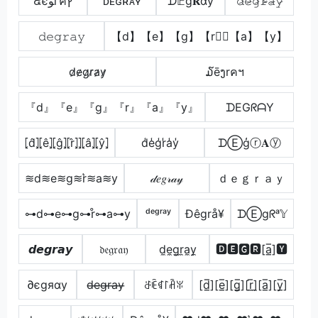
๔єﻮгคץ
ᴅᴇɢʀᴀʏ
ᗪ𝔼g𝐑άу
𝚍̷𝚎̷𝚐̷𝚛̷̴𝚊̷𝚢̷
𝚍𝚎𝚐𝚛𝚊𝚢
【d】【e】【g】【r】⃣【a】【y】
d̷e̷g̷r̷a̷y̷
໓ēງrคฯ
『d』『e』『g』『r』『a』『y』
ᗪEGᖇᗩY
⦏d̂⦎⦏ê⦎⦏ĝ⦎⦏r̂⦎⦎⦏â⦎⦏ŷ⦎
d̾e̾g̾r̾a̾y̾
ᗪⒺģⓡ𝐀ⓨ
≋d≋e≋g≋r͛≋a≋y
𝒹𝑒𝑔𝓇𝒶𝓎
ｄｅｇｒａｙ
⊶d⊶e⊶g⊶r̊⊶a⊶y
ᵈᵉᵍʳᵃʸ
Ðêgrå¥
ᗪⒺgᖇᵃ𝕐
𝙙𝙚𝙜𝙧𝙖𝙮
𝔡𝔢𝔤𝔯𝔞𝔶
d̼e̼g̼r̼a̼y̼
🅳🅴🅶🆁[a̲̅]🆈
∂єgяαу
d̶e̶g̶r̶a̶y̶
ꁕꍟꁍ꒓ꋫꐟ
[d̲̅][e̲̅][g̲̅][r̲̅]̼[a̲̅][y̲̅]