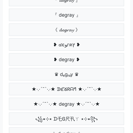
『 degray 』
《 𝓭𝓮𝓰𝓻𝓪𝔂 》
❥ ๔єﻮгคץ ❥
❥ degray ❥
♛ dₑgᵣₐy ♛
★·.·´¯`·.·★ ᕲᘿᘜᖇᗩᖻ ★·.·´¯`·.·★
★·.·´¯`·.·★ degray ★·.·´¯`·.·★
꧁•⊹٭ ᗪ乇Ꮆ尺卂ㄚ ٭⊹•꧂