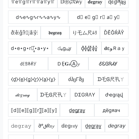
꜉꜍e꜉꜍g꜉꜍r꜉꜍꜉꜍a꜉꜍y꜉꜍
𝔻ⓔ𝓖𝓡ค𝕪
𝐝𝐞𝐠𝐫𝐚𝐲
ɖɛɠཞąყ
d∿e∿g∿r∿∿a∿y∿
d⃣ e⃣ g⃣ r⃣ a⃣ y⃣
d̊⫶e̊⫶g̊⫶r̊⫶͎⫶å⫶ẙ⫶
𝖉𝖊𝖌𝖗𝖆𝖞
り乇ム尺ﾑﾘ
ĎĔĞŔĂŶ
d⋆e⋆g⋆r⋆͎͍͐⋆a⋆y⋆
𝚍ₑgᵣₐy
d͓̽e͓̽g͓̽r͓̽̾a͓̽y͓̽
𝐝εﻮＲ𝕒ｙ
꒯ꏂꍌꋪꋬꌦ
ＤẸ𝐆𝓇Ⓐ𝔂
ᎴᏋᎶᏒᏗᎩ
⧼d̼⧽⧼e̼⧽⧼g̼⧽⧼r̼⧽⧽⧼a̼⧽⧼y̼⧽
ძპცΓმყ
ᗪ乇Ꮆ尺卂ㄚ
𝒹𝑒𝑔𝓇𝒶𝓎
ᗪ乇Ꮆ尺卂ㄚ
DΣGЯΛY
ժҽցɾąվ
⟦d⟧⟦e⟧⟦g⟧⟦r⟧̲̅⟦a⟧⟦y⟧
d̲e̲g̲r̷̲a̲y̲
дёgяач
𝚍𝚎𝚐𝚛𝚊𝚢
∂ᵉقᖇ𝔞𝔂
𝕕𝕖g𝔯𝔞𝕪
d̺e̺g̺r̺a̺y̺
𝘥𝘦𝘨𝘳𝘢𝘺