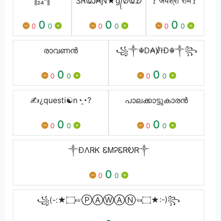
‖₂₄ᵏ‖
ᏚᏒҨᎫ₳Ɲ★g᭄ØҨᗫ
🚩जयश्री राम🚩
0
0
0
0
0
0
0
0
0
രാവണൻ
꧁༒☬Ⅾ₳℣łĐ☬༒꧂
0
0
0
0
0
0
✍¿questi☯n◔̯◔?
പാലക്കാട്ടുകാരൻ
0
0
0
0
0
0
༒ĐΛᏒᏦ ᏋᎷᎮᏋᏒᎧᏒ༒
0
0
0
꧁(-:★۝☞Ⓟ︎Ⓐ︎Ⓦ︎Ⓐ︎Ⓝ︎☜۝★:-)꧂