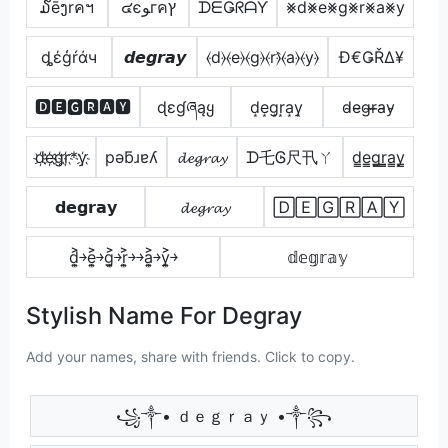
໓ēງrคฯ
๔єﻮгคץ
ᗪᗴǤᖇᗩƳ
⨳d⨳e⨳g⨳r⨳a⨳y
ȡέģŕάч
𝙙𝙚𝙜𝙧𝙖𝙮
⦑d⦒⦑e⦒⦑g⦒⦑r⦒̂⦑a⦒⦑y⦒
Đ€ǤŘΔ¥
🅳🅴🅶🆁🅰🆈
ɖɛɠཞąყ
d͙e͙g͙r͙a͙y͙
d̴e̴g̴r̴̶a̴y̴
d҉e҉g҉r҉*y҉
pǝƃɹɐʎ
𝓭𝓮𝓰𝓻𝓪𝔂
ᗪ乇Ꮆ尺卂ㄚ
d̳e̳g̳r̳̲a̳y̳
𝗱𝗲𝗴𝗿𝗮𝘆
𝓭𝓮𝓰𝓻𝓪𝔂
🄳🄴🄶🅁🄰🅈
d͎͍͐￫e͎͍͐￫g͎͍͐￫r͎͍͐￫￫a͎͍͐￫y͎͍͐￫
𝕕𝕖𝕘𝕣𝕒𝕪
Stylish Name For Degray
Add your names, share with friends. Click to copy.
꧁༒• ｄｅｇｒａｙ •༒꧂