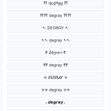
⛩ ɖɛɠཞąყ ⛩
⛩⛩ degray ⛩⛩
➷ ᗪEGᖇᗩY ➷
➷➷ degray ➷➷
₹ ໓ēງrคฯ ₹
₹₹ degray ₹₹
✮ ᎴᏋᎶᏒᏗᎩ ✮
✮✮ degray ✮✮
ₗ 𝙙𝙚𝙜𝙧𝙖𝙮 ₗ