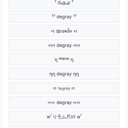
⁷ dₑgᵣₐy ⁷
⁷⁷ degray ⁷⁷
ન ɖɛɢʀǟʏ ન
નન degray નન
ղ ᵈᵉᵍʳᵃʸ ղ
ղղ degray ղղ
➪ 𝔡𝔢𝔤𝔯𝔞𝔶 ➪
➪➪ degray ➪➪
ꪝ り乇ム尺ﾑﾘ ꪝ