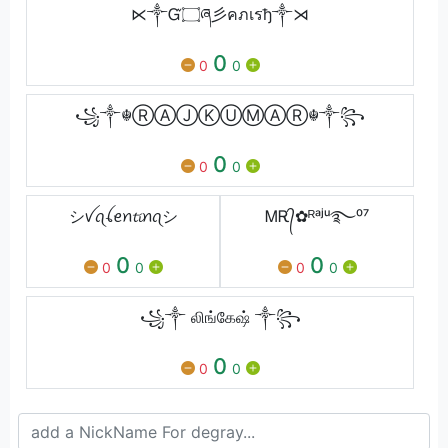
⋉༒Ᏻ۝ཞ彡คภเรђ༒⋊
0
0
0
꧁༒☬ⓇⒶⒿⓀⓊⓂⒶⓇ☬༒꧂
0
0
0
シ︎ꪜꪖꪶꫀꪀ𝓽𝓲ꪀꪖシ︎
ᎷᎡ᭄✿ᴿᵃʲᵘ࿐⁰⁷
0
0
0
0
0
0
꧁༒ லிங்கேஷ் ༒꧂
0
0
0