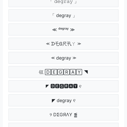
「 𝚍𝚎𝚐𝚛𝚊𝚢 」
「 degray 」
≪ ᵈᵉᵍʳᵃʸ ≫
⪻ ᗪ乇Ꮆ尺卂ㄚ ⪼
⪻ degray ⪼
巛 🄳🄴🄶🅁🄰🅈 ◥
◤ 🅳🅴🅶🆁🅰🆈 ୧
◤ degray ୧
୨ DΣGЯΛY ⪑