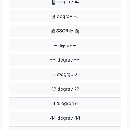
⪒ 𝘥𝘦𝘨𝘳𝘢𝘺 ᯓ
⪒ degray ᯓ
⪓ ᎴᏋᎶᏒᏗᎩ ⪔
╾ 𝐝𝐞𝐠𝐫𝐚𝐲 ╾
╾╾ degray ╾╾
ﾌ ժҽցɾąվ ﾌ
ﾌﾌ degray ﾌﾌ
ꋬ ԃҽɠɾαყ ꋬ
ꋬꋬ degray ꋬꋬ