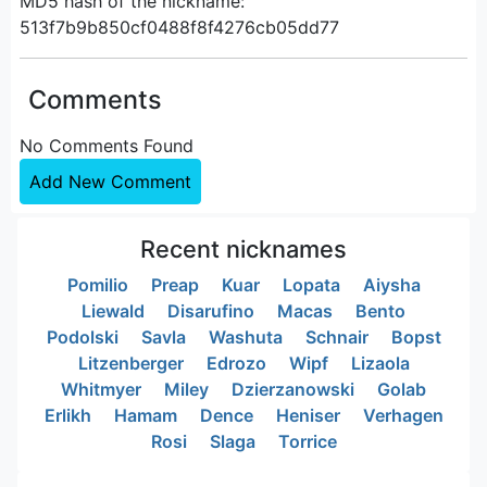
MD5 hash of the nickname:
513f7b9b850cf0488f8f4276cb05dd77
Comments
No Comments Found
Add New Comment
Recent nicknames
Pomilio
Preap
Kuar
Lopata
Aiysha
Liewald
Disarufino
Macas
Bento
Podolski
Savla
Washuta
Schnair
Bopst
Litzenberger
Edrozo
Wipf
Lizaola
Whitmyer
Miley
Dzierzanowski
Golab
Erlikh
Hamam
Dence
Heniser
Verhagen
Rosi
Slaga
Torrice