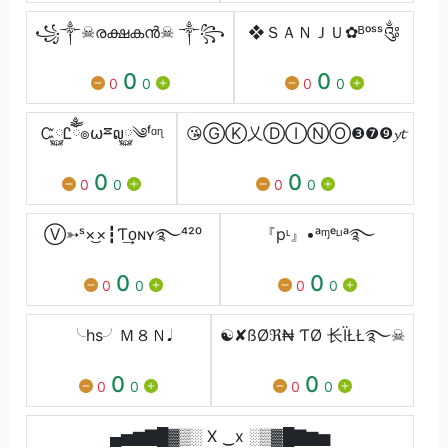
꧁༒☠രക്ഷകൻ☠ ༒꧂
❖ＳＡＮＪＵ✿ᴮᵒˢˢ༂
0
0
0
0
0
0
Ꮸ࿆Ꮭཽྃྂ๏⍵ྈ໙࿆༄ᶠᵅᶯ
😘ⒼⓀ乂ⒹⒾⓃⓄ❸❼❾𝔂𝓽
0
0
0
0
0
0
Ⓥ➳ˢ×͜×┇Ƭ͢ᴏɴʏ࿐⁴²⁰
『pᶫ』•ᵃᶬᵉᶫᶦᵃ࿐
0
0
0
0
0
0
╰hs╯Ｍ８Ｎ𝅘𝅥
☯✘ßØℜ₦ ƬØ ⻓ÏŁŁ࿐☠
0
0
0
0
0
0
▄▅▆▇█▓▒░ X ‿x ░▒▓█▇▆▅