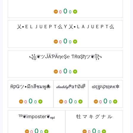
0
0
0
乂•ＥＬＪＵＥＰＴ么 Y 乂•ＬＡＪＵＥＰＴ么
0
0
0
꧁❦ツᒎÄƤÄη℮Ş℮ ƬᖇαŞђツ❦꧂
0
0
0
ɌקǤツ•มึกสีชมพู🐙
𝒹𝒶𝒹𝒹𝓎ᖘa†Ø🌈
๔є͢͢͢שเקยןคк✼
0
0
0
0
0
0
0
0
0
ᵀᴿ❦imposter❦ₙₚₗ
牡 マ キ グ ナ ル
0
0
0
0
0
0