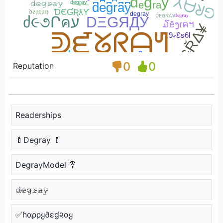
0
0
Reputation
Readerships
🍼Degray 🍼
DegrayModel 🍭
𝚍̷𝚎̷𝚐̷𝚛̷̴𝚊̷𝚢̷
✅ɦαρρყ∂εɠ૨αყ