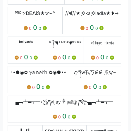
ᴾᴿᴼツᎠᎬᏁiᏕ★࿐™
//मॉं//★彡ka彡ladla★❥⇝
0
0
0
0
0
0
ᵇᵉˡˡʸᵃᶜʰᵉ
ᴴˢ ᭄◥ ᴴᴿᴵᴰᴬᵞ◤ᴮᴼˢˢ
ভবিষ্যত শয়তান
0
0
0
0
0
0
0
0
0
◦•●◉✿ 𝕪𝕒𝕟𝕖𝕥𝕙 ✿◉●•◦
ꪑ°᭄w卂丂∉∉ 爪࿐
0
0
0
0
0
0
▄︻┻═┳一꧁དvijay༒தமிழ் ཌ꧂▄︻┻═┳一
0
0
0