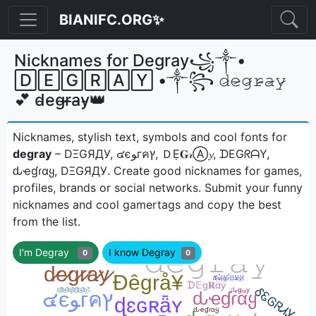
BIANIFC.ORG✨
Nicknames for Degray꧁༒•
🄳🄴🄶🅁🄰🅈 •༒꧂ 𝚍̷𝚎̷𝚐̷𝚛̷̴𝚊̷𝚢̷
💕 d̴e̴g̴r̴̶a̴y̴👑
Nicknames, stylish text, symbols and cool fonts for
degray
– DΞGЯДУ, ๔єﻮгคץ, ＤẸ𝐆𝓇Ⓐ𝔂, ᗪEGᖇᗩY,
ԃҽɠɾαყ, DΞGЯДУㅤ. Create good nicknames for games,
profiles, brands or social networks. Submit your funny
nicknames and cool gamertags and copy the best
from the list.
I'm Degray
I know Degray
0
0