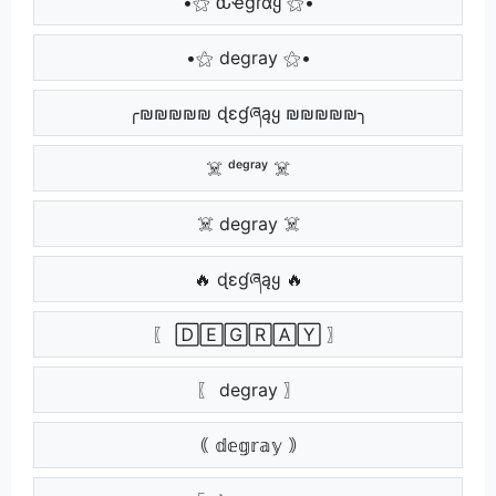
•⚝ ԃҽɠɾαყ ⚝•
•⚝ degray ⚝•
╭₪₪₪₪₪ ɖɛɠཞąყ ₪₪₪₪₪╮
☠️ ᵈᵉᵍʳᵃʸ ☠️
☠️ degray ☠️
🔥 ɖɛɠཞąყ 🔥
〖 🄳🄴🄶🅁🄰🅈 〗
〖 degray 〗
｟ 𝕕𝕖𝕘𝕣𝕒𝕪 ｠