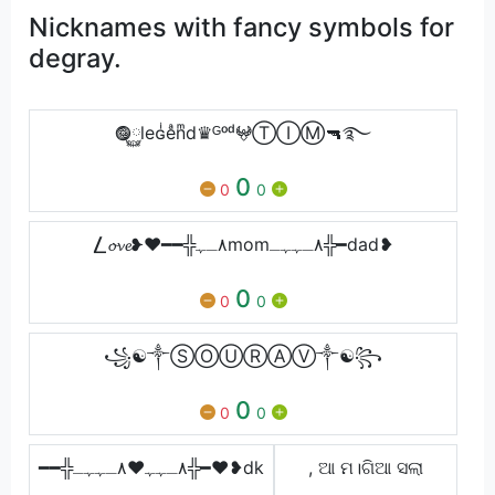
Nicknames with fancy symbols for
degray.
𖣐࿆leɢͥeͣnͫd♛ᴳᵒᵈ𖤍ⓉⒾⓂ🔫࿐
0
0
0
⎳𝓸𝓿𝓮❥❤️━━╬٨ـﮩmom٨ـﮩﮩـ╬━dad❥
0
0
0
꧁☯༒ⓈⓄⓊⓇⒶⓋ༒☯꧂
0
0
0
━━╬٨ـﮩﮩ❤٨ـﮩﮩـ╬━❤️❥dk
, ଆ ମ।ଗିଆ ସଲା