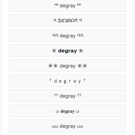
ⁿⁿ degray ⁿⁿ
འ ᕲᘿᘜᖇᗩᖻ འ
འའ degray འའ
☀ 𝗱𝗲𝗴𝗿𝗮𝘆 ☀
☀☀ degray ☀☀
ᵀ ｄｅｇｒａｙ ᵀ
ᵀᵀ degray ᵀᵀ
ம 𝐝𝐞𝐠𝐫𝐚𝐲 ம
மம degray மம