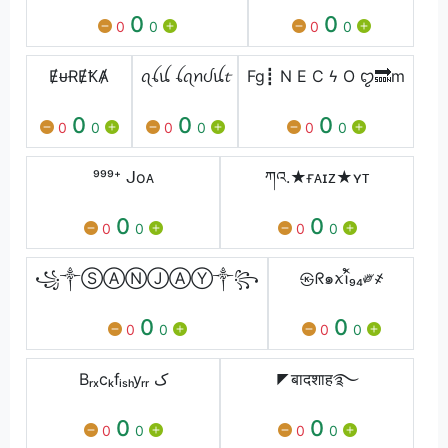
0
0
0
0
0
0
ɆᵾɌɆꝀȺ
ꪖꪶꪊ ꪶꪖꪀᦔꪊ𝓽
Fg┋ N E C ϟ O ꨄ︎🔜m
0
0
0
0
0
0
0
0
0
⁹⁹⁹⁺ ᒍoᴀ
ཀའ.★ғᴀɪᴢ★ʏᴛ
0
0
0
0
0
0
꧁༒ⓈⒶⓃⒿⒶⓎ༒꧂
㉿ᖇ๑ꪎꪱꪲꪳ₉₄༗҂
0
0
0
0
0
0
Bᵣₓcₖfᵢₛₕyᵣᵣ ک
◤बादशाह࿐
0
0
0
0
0
0