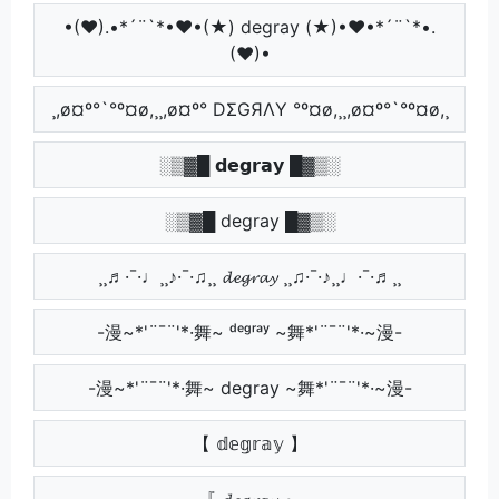
•(♥).•*´¨`*•♥•(★) degray (★)•♥•*´¨`*•.
(♥)•
¸,ø¤º°`°º¤ø,¸¸,ø¤º° DΣGЯΛY °º¤ø,¸¸,ø¤º°`°º¤ø,¸
░▒▓█ 𝗱𝗲𝗴𝗿𝗮𝘆 █▓▒░
░▒▓█ degray █▓▒░
¸¸♬·¯·♩¸¸♪·¯·♫¸¸ 𝓭𝓮𝓰𝓻𝓪𝔂 ¸¸♫·¯·♪¸¸♩·¯·♬¸¸
-漫~*'¨¯¨'*·舞~ ᵈᵉᵍʳᵃʸ ~舞*'¨¯¨'*·~漫-
-漫~*'¨¯¨'*·舞~ degray ~舞*'¨¯¨'*·~漫-
【 𝕕𝕖𝕘𝕣𝕒𝕪 】
『 𝓭𝓮𝓰𝓻𝓪𝔂 』