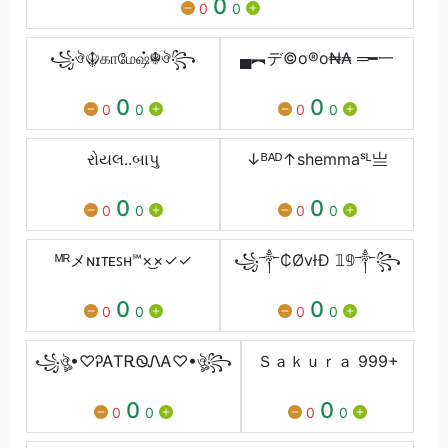
0
0
0
꧁ঔ☬காமேஷ்☬ঔ꧂
▄︻デ©o®o₦₳ ═━一
0
0
0
0
0
0
રોયલ..બાપુ
↓ᴮᴬᴰ↑ㅤㅤshemmaˢᴸㅤㅤ亗
0
0
0
0
0
0
ᴹᴿメɴɪᴛᴇꜱʜ℠×͜×✓✓
꧁༒₵ØvłĐ 𝟙𝟡༒꧂
0
0
0
0
0
0
꧁ঔৣ•♡ᎮᎪᎢᎡᏫᏁᎪ♡•ঔৣ꧂
Ｓａｋｕｒａ 999+
0
0
0
0
0
0