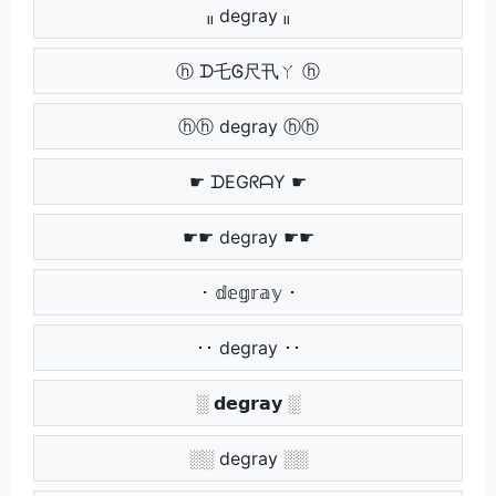
ₗₗ degray ₗₗ
ⓗ ᗪ乇Ꮆ尺卂ㄚ ⓗ
ⓗⓗ degray ⓗⓗ
☛ ᗪEGᖇᗩY ☛
☛☛ degray ☛☛
･ 𝕕𝕖𝕘𝕣𝕒𝕪 ･
･･ degray ･･
░ 𝗱𝗲𝗴𝗿𝗮𝘆 ░
░░ degray ░░