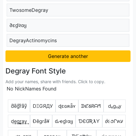
TwosomeDegray
∂εɠ૨αყ
DegrayActinomycins
Generate another
Degray Font Style
Add your names, share with friends. Click to copy.
No NickNames Found
d͆e͆g͆r͆a͆y͆
DΞGЯДУ
ɖɛɢʀǟʏ
ᕲᘿᘜᖇᗩᖻ
dₑgᵣₐy
d͢e͢g͢r̳͢a͢y͢
Ðêgrå¥
ԃҽɠɾαყ
ƊЄƓƦƛƳ
ძ૯૭Րคע