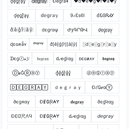
d͎e͎g͎r͎a͎y͎
d҉e҉g҉r҉a҉y҉
Ðêgrå¥
♥d♥e♥g♥r͛♥a♥y
d͎e͎g͎r͎͓̽a͎y͎
𝕕𝕖𝕘𝕣𝕒𝕪
9ގƐs6l
ᎴᏋᎶᏒᏗᎩ
d̊⫶e̊⫶g̊⫶r̊⫶⫶å⫶ẙ⫶
dεgrαψ
ԺȝԳՐԹՎ
d̟e̟g̟r̟a̟y̟
ɖɛɢʀǟʏ
ᵈᵉᵍʳᵃʸ
d͛⦚e͛⦚g͛⦚r͛⦚⦚a͛⦚y͛⦚
░d░e░g░r░a░y
ᗪєgⓡ𝒶𝓨
𝔡𝔢𝔤𝔯𝔞𝔶
ԃҽɠɾαყ
ᴅᴇɢʀ̷ᴀʏ
𝖉𝖊𝖌𝖗𝖆𝖞
Ⓓ𝐞ĞⓇⓐⓨ
d͓̽e͓̽g͓̽r͓̽a͓̽y͓̽
ⓓⓔⓖⓡⓐⓨ
🄳🄴🄶🅁🄰🅈
ｄｅｇｒａｙ
Đ𝓔Ǥ𝐫αⓎ
∂єgяαу
ĐɆ₲Ɽ₳Ɏ
𝐝𝐞𝐠𝐫𝐚𝐲
∂εɠ૨αყ
ÐƐƓ尺ΛϤ
ĐɆ₲Ɽ̼₳Ɏ
ԃҽɠɾαყ
𝘥𝘦𝘨𝘳𝘢𝘺