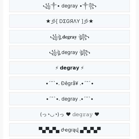
꧁༒• degray •༒꧂
★彡[ DΣGЯΛY ]彡★
꧁ঔৣ 𝐝𝐞𝐠𝐫𝐚𝐲 ঔৣ꧂
꧁ঔৣ degray ঔৣ꧂
⚡ 𝗱𝗲𝗴𝗿𝗮𝘆 ⚡
•´¯`•. Ðêgrå¥ .•´¯`•
•´¯`•. degray .•´¯`•
(っ◔◡◔)っ ♥ 𝚍𝚎𝚐𝚛𝚊𝚢 ♥
▀▄▀▄▀▄ ժҽցɾąվ ▄▀▄▀▄▀