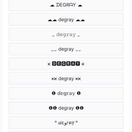
☁ ᗪEGᖇᗩY ☁
☁☁ degray ☁☁
ﮩ 𝚍𝚎𝚐𝚛𝚊𝚢 ﮩ
ﮩﮩ degray ﮩﮩ
ҝ 🅳🅴🅶🆁🅰🆈 ҝ
ҝҝ degray ҝҝ
❶ 𝕕𝕖𝕘𝕣𝕒𝕪 ❶
❶❶ degray ❶❶
ⁿ ๔єﻮгคץ ⁿ