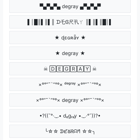
▀▄▀▄▀▄ degray ▄▀▄▀▄▀
▌│█║▌║▌║ ᗪ乇Ꮆ尺卂ㄚ ║▌║▌║█│▌
★ ɖɛɢʀǟʏ ★
★ degray ★
☠ 🄳🄴🄶🅁🄰🅈 ☠
×º°”˜`”°º× ᵈᵉᵍʳᵃʸ ×º°”˜`”°º×
×º°”˜`”°º× degray ×º°”˜`”°º×
•?((¯°·._.• dₑgᵣₐy •._.·°¯))?•
╰☆☆ ᕲᘿᘜᖇᗩᖻ ☆☆╮