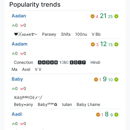
Popularity trends
21
Aadan
4
25
0
0
❤🇦ᴀᴅᴀɴ࿐
Parawy
Shifa
100nu
V Bㅤb
12
Aadam
3
15
0
0
Conection
🅰🅰🅳🅰🅼 1⃣6⃣ 🅴🅳🅸🆃
Hindi
Ma
Axel
V V
9
Baby
1
10
0
0
Xd◎ᴮᴬᴮᵞОilメヅ
Beby•any
Babyᶜʰᵃⁿ✿
Iulian
Baby Lhaine
8
Aadi
1
9
0
0