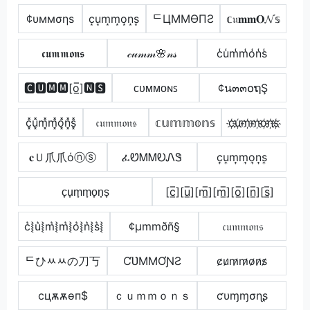
¢υммσηѕ
c͙u͙m͙m͙o͙n͙s͙
ᄃЦMMӨПƧ
𝕔𝔲𝐦𝐦𝐎𝓝𝕤
𝖈𝖚𝖒𝖒𝖔𝖓𝖘
𝒸𝓊𝓂𝓂🌸𝓃𝓈
c̾u̾m̾m̾o̾n̾s̾
🅲🆄🅼🅼[o̲̅]🅽🆂
ᴄᴜᴍᴍᴏɴꜱ
¢น๓๓໐ຖŞ
c͓̽u͓̽m͓̽m͓̽o͓̽n͓̽s͓̽
𝔠𝔲𝔪𝔪𝔬𝔫𝔰
𝕔𝕦𝕞𝕞𝕠𝕟𝕤
c҉u҉m҉m҉o҉n҉s҉
𝐜Ｕ爪爪όⓝⓢ
ፈᏬᎷᎷᎧᏁᏕ
c͎u͎m͎m͎o͎n͎s͎
c̟u̟m̟m̟o̟n̟s̟
[c̲̅][u̲̅][m̲̅][m̲̅][o̲̅][n̲̅][s̲̅]
c͛⦚u͛⦚m͛⦚m͛⦚o͛⦚n͛⦚s͛⦚
¢µmmðñ§
𝔠𝔲𝔪𝔪𝔬𝔫𝔰
ᄃひﾶﾶの刀丂
ƇƲMMƠƝƧ
c̷u̷m̷m̷o̷n̷s̷
cцѫѫѳп$
ｃｕｍｍｏｎｓ
ƈυɱɱσɳʂ