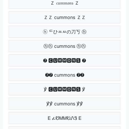
Ｚ 𝔠𝔲𝔪𝔪𝔬𝔫𝔰 Ｚ
ＺＺ cummons ＺＺ
ⓗ ᄃひﾶﾶの刀丂 ⓗ
ⓗⓗ cummons ⓗⓗ
➐ 🅲🆄🅼🅼🅾🅽🆂 ➐
➐➐ cummons ➐➐
℣ 🅲🆄🅼🅼🅾🅽🆂 ℣
℣℣ cummons ℣℣
Ꭼ ፈᏬᎷᎷᎧᏁᏕ Ꭼ