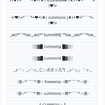
(♥)•
•(♥).•*´¨`*•♥•(★) cummons (★)•♥•*´¨`*•.
(♥)•
¸,ø¤º°`°º¤ø,¸¸,ø¤º° ¢µmmðñ§ °º¤ø,¸¸,ø¤º°`°º¤ø,¸
░▒▓█ ƈυɱɱσɳʂ █▓▒░
░▒▓█ cummons █▓▒░
¸¸♬·¯·♩¸¸♪·¯·♫¸¸ 匚ㄩ爪爪ㄖ几丂 ¸¸♫·¯·♪¸¸♩·¯·♬¸¸
-漫~*'¨¯¨'*·舞~ ¢υммσηѕ ~舞*'¨¯¨'*·~漫-
-漫~*'¨¯¨'*·舞~ cummons ~舞*'¨¯¨'*·~漫-
【 ᑕᑌᗰᗰOᑎᔕ 】