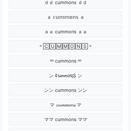
ｄｄ cummons ｄｄ
ａ 𝕔𝕦𝕞𝕞𝕠𝕟𝕤 ａ
ａａ cummons ａａ
ᵅ 🄲🅄🄼🄼🄾🄽🅂 ᵅ
ᵅᵅ cummons ᵅᵅ
ン ¢น๓๓໐ຖŞ ン
ンン cummons ンン
マ 𝓬𝓾𝓶𝓶𝓸𝓷𝓼 マ
ママ cummons ママ