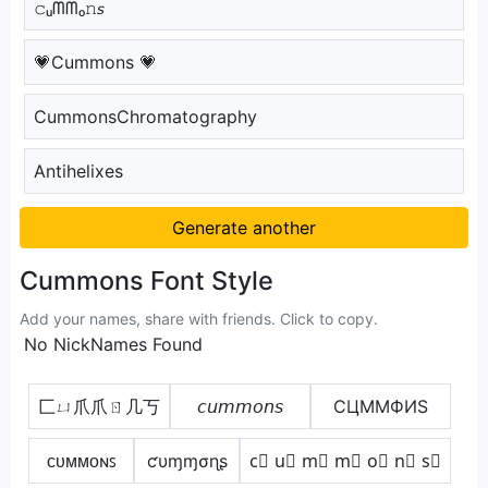
𝚌ᵤᗰᗰₒ𝚗𝘴
💗Cummons 💗
CummonsChromatography
Antihelixes
Generate another
Cummons Font Style
Add your names, share with friends. Click to copy.
No NickNames Found
匚ㄩ爪爪ㄖ几丂
𝘤𝘶𝘮𝘮𝘰𝘯𝘴
CЦMMФИS
ᴄᴜᴍᴍᴏɴꜱ
ƈυɱɱσɳʂ
c⃣ u⃣ m⃣ m⃣ o⃣ n⃣ s⃣