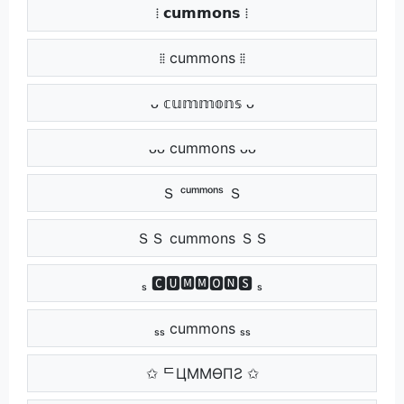
⁞ 𝗰𝘂𝗺𝗺𝗼𝗻𝘀 ⁞
⁞⁞ cummons ⁞⁞
ᴗ 𝕔𝕦𝕞𝕞𝕠𝕟𝕤 ᴗ
ᴗᴗ cummons ᴗᴗ
Ｓ ᶜᵘᵐᵐᵒⁿˢ Ｓ
ＳＳ cummons ＳＳ
ₛ 🅲🆄🅼🅼🅾🅽🆂 ₛ
ₛₛ cummons ₛₛ
✩ ᄃЦMMӨПƧ ✩