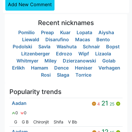
Add New Comment
Recent nicknames
Pomilio
Preap
Kuar
Lopata
Aiysha
Liewald
Disarufino
Macas
Bento
Podolski
Savla
Washuta
Schnair
Bopst
Litzenberger
Edrozo
Wipf
Lizaola
Whitmyer
Miley
Dzierzanowski
Golab
Erlikh
Hamam
Dence
Heniser
Verhagen
Rosi
Slaga
Torrice
Popularity trends
21
Aadan
4
25
0
0
G
G‎ B
Chironjit
Shifa
V Bㅤb
12
Aadam