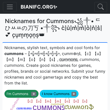
BIANIFC.ORG✨
Nicknames for Cummons꧁༒• ᄃ
ひﾶﾶの刀丂 •༒꧂ c͛⦚u͛⦚m͛⦚m͛⦚o͛⦚n͛⦚s͛⦚
💕 c͎u͎m͎m͎o͎n͎s͎👑
Nicknames, stylish text, symbols and cool fonts for
cummons
– c͎͍͐￫u͎͍͐￫m͎͍͐￫m͎͍͐￫o͎͍͐￫n͎͍͐￫s͎͍͐￫, ςumm⊕ηš, 【c】【u】
【m】【m】【o】【n】【s】, c҉u҉m҉m҉o҉n҉s҉, 𝘤𝘶𝘮𝘮𝘰𝘯𝘴,
𝘤𝘶𝘮𝘮𝘰𝘯𝘴ㅤ. Create good nicknames for games,
profiles, brands or social networks. Submit your funny
nicknames and cool gamertags and copy the best
from the list.
I'm Cummons
I know Cummons
0
0