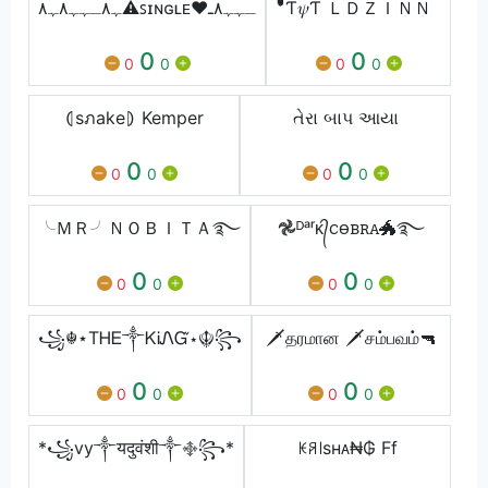
ﮩ٨ـﮩﮩ٨ﮩ٨⚠️ꜱɪɴɢʟᴇ❤️ـﮩﮩ٨ـ
ᷟᷦᷜᷣᷚᷚᷚƬ𝜓Ƭ ＬＤＺＩＮＮ
0
0
0
0
0
0
⦇sภake⦈ Kemper
તેરા બાપ આયા
0
0
0
0
0
0
╰ＭＲ╯ＮＯＢＩＴＡ࿐
𖣘ᴰᵃʳᴋ᭄ꮯꮎᏼꭱꭺ🐲࿐
0
0
0
0
0
0
꧁☬⋆ТᎻᎬ༒ᏦᎥᏁᏳ⋆☬꧂
🗡தரமான 🗡சம்பவம்🔫
0
0
0
0
0
0
*꧁vy༒यदुवंशी༒࿇꧂*
ꀘꋪ꒐sʜᴀ₦₲ Ff