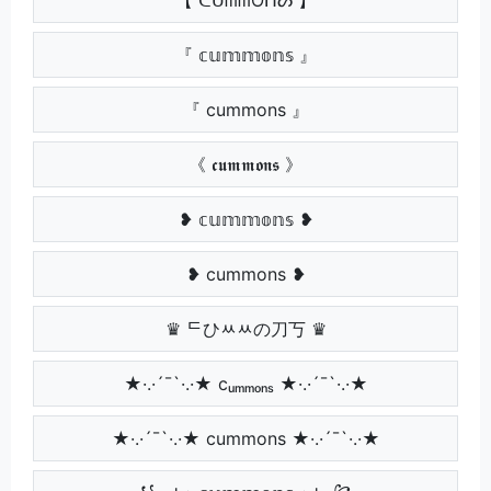
『 𝕔𝕦𝕞𝕞𝕠𝕟𝕤 』
『 cummons 』
《 𝖈𝖚𝖒𝖒𝖔𝖓𝖘 》
❥ 𝕔𝕦𝕞𝕞𝕠𝕟𝕤 ❥
❥ cummons ❥
♛ ᄃひﾶﾶの刀丂 ♛
★·.·´¯`·.·★ cᵤₘₘₒₙₛ ★·.·´¯`·.·★
★·.·´¯`·.·★ cummons ★·.·´¯`·.·★