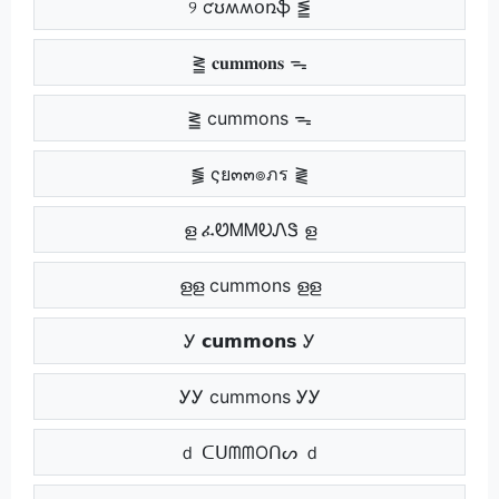
୨ ƈʊʍʍօռֆ ⪑
⪒ 𝐜𝐮𝐦𝐦𝐨𝐧𝐬 ᯓ
⪒ cummons ᯓ
⪓ ςย๓๓๏ภร ⪔
ള ፈᏬᎷᎷᎧᏁᏕ ള
ളള cummons ളള
Ꭹ 𝗰𝘂𝗺𝗺𝗼𝗻𝘀 Ꭹ
ᎩᎩ cummons ᎩᎩ
ｄ ᑕᑌᗰᗰOᑎᔕ ｄ