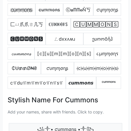
c҉u҉m҉m҉o҉n҉s҉
c̴u̴m̴m̴o̴n̴s̴
ⓒ𝐮ᗰᗰ𝐨Ň丂
ƈųɱɱơŋʂ
匚ㄩ爪爪ㄖ几丂
ꏸꐇꁒꁒꆂꁹꌚ
🄲🅄🄼🄼🄾🄽🅂
🅲🆄🅼🅼🅾🅽🆂
ㄥdxxʌʍɹ
ეυოოõῆჰ
𝓬𝓾𝓶𝓶𝓸𝓷𝓼
⟦c⟧⟦u⟧⟦m⟧⟦m⟧⟦o⟧⟦n⟧⟦s⟧
૮µɱɱσɳร
₵Ʉ₥₥Ø₦₴
ƈυɱɱσɳʂ
⦑c⦒⦑u⦒⦑m⦒⦑m⦒⦑o⦒⦑n⦒⦑s⦒
c꜉꜍du꜉꜍m꜉꜍m꜉꜍o꜉꜍n꜉꜍s꜉꜍
𝙘𝙪𝙢𝙢𝙤𝙣𝙨
ᶜᵘᵐᵐᵒⁿˢ
Stylish Name For Cummons
Add your names, share with friends. Click to copy.
꧁༒• ƈυɱɱσɳʂ •༒꧂