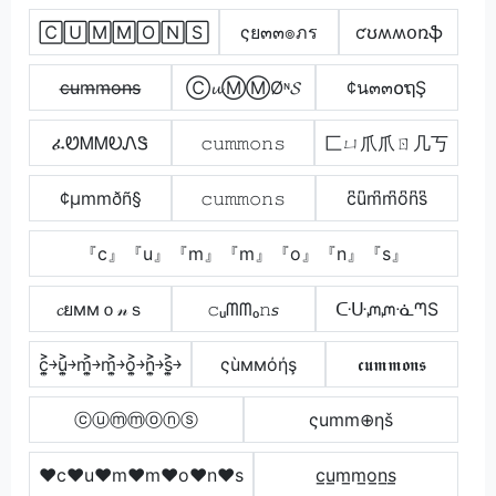
🄲🅄🄼🄼🄾🄽🅂
ςย๓๓๏ภร
ƈʊʍʍօռֆ
c̶u̶m̶m̶o̶n̶s̶
Ⓒ𝓾ⓂⓂØᶰ𝓢
¢น๓๓໐ຖŞ
ፈᏬᎷᎷᎧᏁᏕ
𝚌𝚞𝚖𝚖𝚘𝚗𝚜
匚ㄩ爪爪ㄖ几丂
¢µmmðñ§
𝚌𝚞𝚖𝚖𝚘𝚗𝚜
c͆u͆m͆m͆o͆n͆s͆
『c』『u』『m』『m』『o』『n』『s』
𝓬ยммｏ𝓃ｓ
𝚌ᵤᗰᗰₒ𝚗𝘴
ᑢᑘᘻᘻᓍᘉS
c͎͍͐￫u͎͍͐￫m͎͍͐￫m͎͍͐￫o͎͍͐￫n͎͍͐￫s͎͍͐￫
ςùммόήş
𝖈𝖚𝖒𝖒𝖔𝖓𝖘
ⓒⓤⓜⓜⓞⓝⓢ
ςumm⊕ηš
♥c♥u♥m♥m♥o♥n♥s
c̲u̲m̲m̲o̲n̲s̲