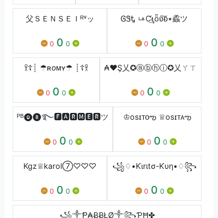
父ＳＥＮＳＥＩᴿᵛッ
ᎶᏕᎿ ㅨƇ͢ᴌȫʋ͠ᴆ٭蟊ツ
0
0
0
0
0
0
𖨆☦︎┊ ☂︎ʀᴏᴍʏ☂︎ ┊☦︎𖨆
₳♥Ş乂✪ⓐⓑⓗⓘ✪乂ㄚㄒ
0
0
0
0
0
0
ᴾᴮ⓿❽࿐🅵🅰🆁🅼🅴🆁ツ
♔osɪᴛᴏఌ ♕osɪᴛᴀఌ
0
0
0
0
0
0
Kgz♕karol⑦♡♡♡
꧁♢•Ƙιrιtσ-Ƙυη•♢꧂
0
0
0
0
0
0
꧁༒Ᵽ₳Ƀ͢ɃŁØ༒꧂ƤĦ✤