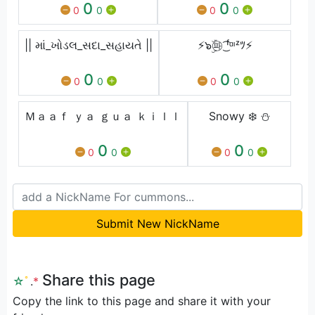
0
0
0
0
0
0
|| માં_ખોડલ_સદા_સહાયતે ||
⚡๖ۣۜ㉺ ͜͡ᶠᵅᶥᶻﾂ⚡
0
0
0
0
0
0
Ｍａａｆ ｙａ ｇｕａ ｋｉｌｌ
Snowy ❄️ ⛄️
0
0
0
0
0
0
Submit New NickName
Share this page
☆
ﾟ
.
*
Copy the link to this page and share it with your