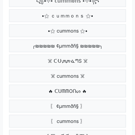
꧁•⊹٭ 𝕔𝕦𝕞𝕞𝕠𝕟𝕤 ٭⊹•꧂
•⚝ ｃｕｍｍｏｎｓ ⚝•
•⚝ cummons ⚝•
╭₪₪₪₪₪ ¢µmmðñ§ ₪₪₪₪₪╮
☠️ ᑢᑘᘻᘻᓍᘉS ☠️
☠️ cummons ☠️
🔥 ᑕᑌᗰᗰOᑎᔕ 🔥
〖 ¢µmmðñ§ 〗
〖 cummons 〗