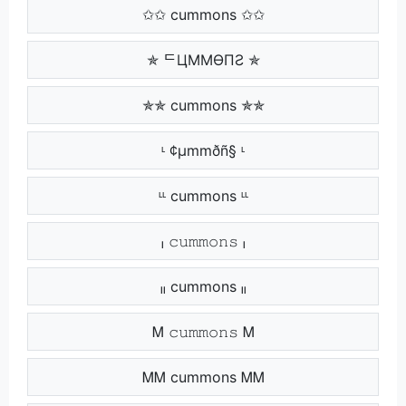
✩✩ cummons ✩✩
✯ ᄃЦMMӨПƧ ✯
✯✯ cummons ✯✯
ᶫ ¢µmmðñ§ ᶫ
ᶫᶫ cummons ᶫᶫ
ₗ 𝚌𝚞𝚖𝚖𝚘𝚗𝚜 ₗ
ₗₗ cummons ₗₗ
Ꮇ 𝚌𝚞𝚖𝚖𝚘𝚗𝚜 Ꮇ
ᎷᎷ cummons ᎷᎷ