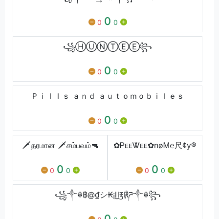
0
0
0
꧁ⒽⓊⓃⓉⒺⒺ꧂
0
0
0
Ｐｉｌｌｓ ａｎｄ ａｕｔｏｍｏｂｉｌｅｓ
0
0
0
🗡தரமான 🗡சம்பவம்🔫
✿ᏢᴇᴇᏔᴇᴇ✿nøᎷ℮尺¢y®
0
0
0
0
0
0
꧁༒☬฿@₫シ₭¡ḽḽ℥℟ཌ༒☬꧂
0