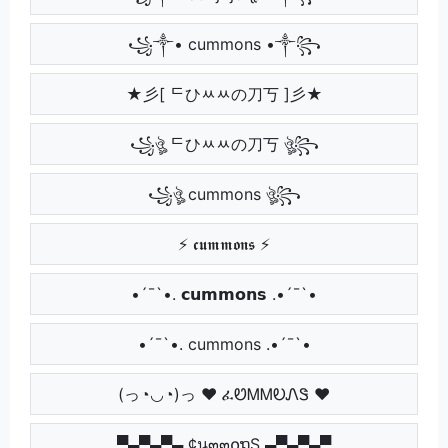
꧁༒• cummons •༒꧂
★彡[ ᄃひﾶﾶの刀丂 ]彡★
꧁ঔৣ ᄃひﾶﾶの刀丂 ঔৣ꧂
꧁ঔৣ cummons ঔৣ꧂
⚡ 𝖈𝖚𝖒𝖒𝖔𝖓𝖘 ⚡
•´¯`•. 𝗰𝘂𝗺𝗺𝗼𝗻𝘀 .•´¯`•
•´¯`•. cummons .•´¯`•
(っ◔◡◔)っ ♥ ፈᏬᎷᎷᎧᏁᏕ ♥
▀▄▀▄▀▄ ¢น๓๓໐ຖŞ ▄▀▄▀▄▀