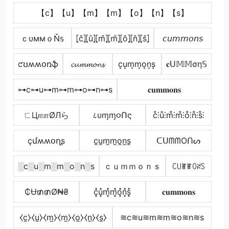
【c】【u】【m】【m】【o】【n】【s】
ｃυммｏŇ𝕤
⦏ĉ⦎⦏û⦎⦏m̂⦎⦏m̂⦎⦏ô⦎⦏n̂⦎⦏ŝ⦎
𝘤𝘶𝘮𝘮𝘰𝘯𝘴
ƈʊʍʍօռֆ
𝓬𝓾𝓶𝓶𝓸𝓷𝓼
c͎u͎m͎m͎o͎n͎s͎
𝐜ᑌ𝕄𝕄ση𝕊
⊶c⊶u⊶m⊶m⊶o⊶n⊶s
𝐜𝐮𝐦𝐦𝐨𝐧𝐬
ㄈЦ௱௱ØЛら
८υɱɱ૦Ոς
c̊⫶ů⫶m̊⫶m̊⫶o̊⫶n̊⫶s̊⫶
çմʍʍօղʂ
c̼u̼m̼m̼o̼n̼s̼
ᑕᑌᗰᗰOᑎᔕ
░c░u░m░m░o░n░s
ｃｕｍｍｏｎｓ
ꉔ꒤ꂵꂵꄲꋊꇙ
₵Ʉ₥₥Ø₦₴
c͓̽u͓̽m͓̽m͓̽o͓̽n͓̽s͓̽
𝐜𝐮𝐦𝐦𝐨𝐧𝐬
⧼c̼⧽⧼u̼⧽⧼m̼⧽⧼m̼⧽⧼o̼⧽⧼n̼⧽⧼s̼⧽
≋c≋u≋m≋m≋o≋n≋s