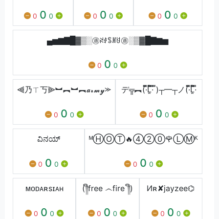
0
0
0
0
0
0
0
0
0
▄▅▆▇█▓▒░㊜ꋊꂑꌚꍩꐇ㊜░▒▓█▇▆▅
0
0
0
⫷乃ㄒ丂⫸︼︻︼︻𝓪𝓻𝓶𝔂⪼
デ╦︻(·̿̿Ĺ̯̿̿·̿ ̿)┬━┬ノ(·̿̿Ĺ̯̿̿·̿
0
0
0
0
0
0
ವಿನಯ್
ᴹⒽⓄⓉ🔥④②⓪🌹ⓁⓂᴷ
0
0
0
0
0
0
ᴍㅤᴏㅤᴅㅤᴀㅤʀㅤsㅤɪㅤᴀㅤʜ
(༎ຶfree ෴fire ༎ຶ)
Ͷʀ✘jayzee⌬
0
0
0
0
0
0
0
0
0