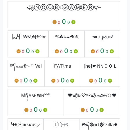
꧁ⓃⓄⓄⒷﾒⒼⒶⓂⒺⓇ࿐
0
0
0
||₂₄ᵏ|| ₩łⱫ₳ⱤĐ☠
♋⚠𝓲𝓇𝓊𝓉❈❃
തമ്പുരാൻ
0
0
0
0
0
0
0
0
0
ᴮᵈ᭄ₜₑₐₘ࿐⁷¹ Vai
ᖴΛƬƖma
[ne]☛ＮϟＣＯＬ
0
0
0
0
0
0
0
0
0
Mr᭄ᴍᴀʜᴇsʜᵇʰᵃⁱ
♥๖ۣۣۜm𝑒♡➳๖ۣۣۜА𝓃𝒹𝒾𝓀𝒶☺♥
0
0
0
0
0
0
╰ᎻᏟ╯ɪᴋᴀʀᴜꜱㄆ
𝔼ͯ𝕐ͯ𝔼҉✇
❷ᴋ᭄₲øď𒆜zilla✹