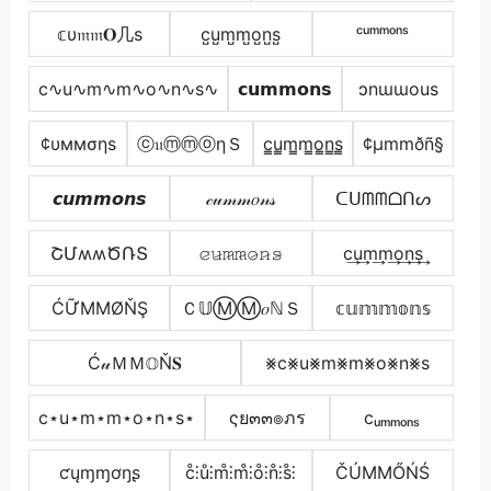
𝕔υ𝔪𝔪𝐎几ѕ
c̺u̺m̺m̺o̺n̺s̺
ᶜᵘᵐᵐᵒⁿˢ
c∿u∿m∿m∿o∿n∿s∿
𝗰𝘂𝗺𝗺𝗼𝗻𝘀
ɔnɯɯous
¢υммσηѕ
ⓒ𝔲ⓜⓜⓞηＳ
c̳u̳m̳m̳o̳n̳s̳
¢µmmðñ§
𝙘𝙪𝙢𝙢𝙤𝙣𝙨
𝒸𝓊𝓂𝓂𝑜𝓃𝓈
ᑕᑌᗰᗰᗝᑎᔕ
ՇՄʍʍԾՌՏ
𝚌̷𝚞̷𝚖̷𝚖̷𝚘̷𝚗̷𝚜̷
c͢u͢m͢m͢o͢n͢s͢
ĆỮΜΜØŇŞ
Ｃ𝕌ⓂⓂ𝑜ℕＳ
𝕔𝕦𝕞𝕞𝕠𝕟𝕤
Ć𝓊ＭＭ𝕆Ň𝐒
⨳c⨳u⨳m⨳m⨳o⨳n⨳s
c⋆u⋆m⋆m⋆o⋆n⋆s⋆
ςย๓๓๏ภร
cᵤₘₘₒₙₛ
ƈųɱɱơŋʂ
c̊⫶ů⫶m̊⫶m̊⫶o̊⫶n̊⫶s̊⫶
ČÚММŐŃŚ