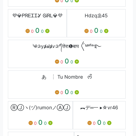
0
0
💜💎ᏢᏒᎬᏆᏆᎽ ᎶᎥᏒᏞ💎💜
Hdzq⛱45
0
0
0
0
0
0
༄✰yⱥᖙⱥv✰ᵈ᭄तेरा❶बाप 〲ᴹᵃᶠⁱᵃ࿐
0
0
0
あﾠ┊ Tu Nombreﾠᰔᩚ
0
0
0
ⓇⒿヽ(ヅ)rumonノⒶⒿ
︻デ═一 ▸☆vr46
0
0
0
0
0
0