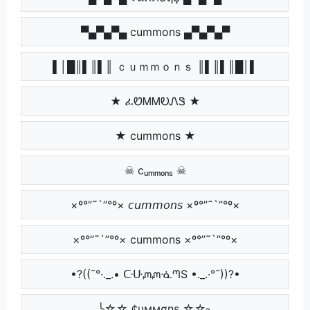
▀▄▀▄▀▄ cummons ▄▀▄▀▄▀
▌│█║▌║▌║ ｃｕｍｍｏｎｓ ║▌║▌║█│▌
★ ፈᏬᎷᎷᎧᏁᏕ ★
★ cummons ★
☠ cᵤₘₘₒₙₛ ☠
×º°”˜`”°º× 𝘤𝘶𝘮𝘮𝘰𝘯𝘴 ×º°”˜`”°º×
×º°”˜`”°º× cummons ×º°”˜`”°º×
•?((¯°·._.• ᑢᑘᘻᘻᓍᘉS •._.·°¯))?•
╰☆☆ ¢υммσηѕ ☆☆╮