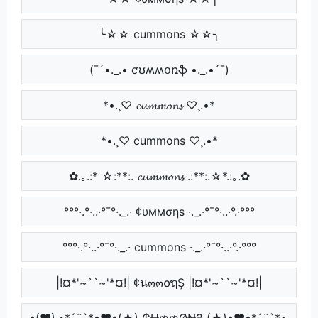
╰☆☆ cummons ☆☆╮
(¯´•._.• ƈʊʍʍօռֆ •._.•´¯)
*•.¸♡ 𝓬𝓾𝓶𝓶𝓸𝓷𝓼 ♡¸.•*
*•.¸♡ cummons ♡¸.•*
✿.｡.:* ☆:**:. 𝓬𝓾𝓶𝓶𝓸𝓷𝓼 .:**:.☆*.:｡.✿
°°°·.°·..·°¯°·._.· ¢υммσηѕ ·._.·°¯°·..·°.·°°°
°°°·.°·..·°¯°·._.· cummons ·._.·°¯°·..·°.·°°°
|!¤*'~``~'*¤!| ¢น๓๓໐ຖŞ |!¤*'~``~'*¤!|
•(♥).•*´¨`*•♥•(★) ₵Ʉ₥₥Ø₦₴ (★)•♥•*´¨`*•.