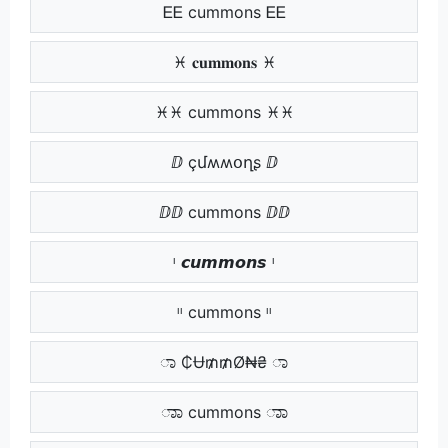
ᎬᎬ cummons ᎬᎬ
♓ 𝐜𝐮𝐦𝐦𝐨𝐧𝐬 ♓
♓♓ cummons ♓♓
ⅅ çմʍʍօղʂ ⅅ
ⅅⅅ cummons ⅅⅅ
ᶦ 𝙘𝙪𝙢𝙢𝙤𝙣𝙨 ᶦ
ᶦᶦ cummons ᶦᶦ
ಾ ₵Ʉ₥₥Ø₦₴ ಾ
ಾಾ cummons ಾಾ