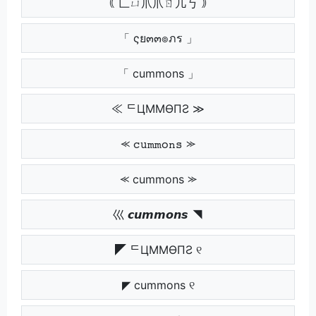
｟ 匚ㄩ爪爪ㄖ几丂 ｠
「 ςย๓๓๏ภร 」
「 cummons 」
≪ ᄃЦMMӨПƧ ≫
⪻ 𝚌𝚞𝚖𝚖𝚘𝚗𝚜 ⪼
⪻ cummons ⪼
巛 𝙘𝙪𝙢𝙢𝙤𝙣𝙨 ◥
◤ ᄃЦMMӨПƧ ୧
◤ cummons ୧