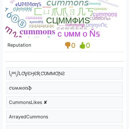
0
0
Reputation
⎝ཌད⎠ԼƠƔЄӇЄƦƇƲMMƠƝƧ
ƈʊʍʍօռֆ
CummonsLikes ✘
ArrayedCummons