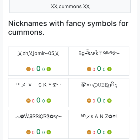
ҲҲ cummons ҲҲ
Nicknames with fancy symbols for
cummons.
乂zh乂jomir~05乂‌‌
Bg•ⷲⷲᴆᴀᴙǩ⚚ᴷᵎᴵᴵᵊᴿ࿐
0
0
0
0
0
0
ᴰᴱメ ＶＩＣＫＹ࿐
㚉✴ꦿ𝚀𝚄𝙴𝙴͟nꦼܟ
0
0
0
0
0
0
෴✿ẂᎯᏒᏒᎥỢᏒᏕ✿࿐
ᴹᴿメs A N Z✿☂️!
0
0
0
0
0
0