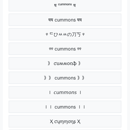
ष ᶜᵘᵐᵐᵒⁿˢ ष
षष cummons षष
ᵠ ᄃひﾶﾶの刀丂 ᵠ
ᵠᵠ cummons ᵠᵠ
｠ ƈʊʍʍօռֆ ｠
｠｠ cummons ｠｠
ｌ 𝘤𝘶𝘮𝘮𝘰𝘯𝘴 ｌ
ｌｌ cummons ｌｌ
Ҳ ƈųɱɱơŋʂ Ҳ