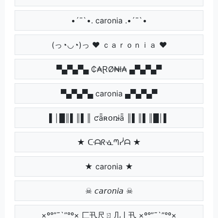
•´¯`•. caronia .•´¯`•
(っ◔◡◔)っ ♥ ｃａｒｏｎｉａ ♥
▀▄▀▄▀▄ ₵₳ⱤØ₦ł₳ ▄▀▄▀▄▀
▀▄▀▄▀▄ caronia ▄▀▄▀▄▀
▌│█║▌║▌║ ƈǟʀօռɨǟ ║▌║▌║█│▌
★ ᑢᗩᖇᓍᘉᓰᗩ ★
★ caronia ★
☠ 𝘤𝘢𝘳𝘰𝘯𝘪𝘢 ☠
×º°”˜`”°º× 匚卂尺ㄖ几丨卂 ×º°”˜`”°º×