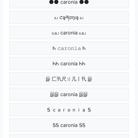
⚫⚫ caronia ⚫⚫
ய ƈąཞơŋıą ய
யய caronia யய
Ꮒ 𝚌𝚊𝚛𝚘𝚗𝚒𝚊 Ꮒ
ᏂᏂ caronia ᏂᏂ
இ 匚卂尺ㄖ几丨卂 இ
இஇ caronia இஇ
Ꭶ ｃａｒｏｎｉａ Ꭶ
ᎦᎦ caronia ᎦᎦ