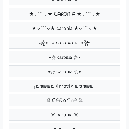
★·.·´¯`·.·★ ᑕᗩᖇOᑎIᗩ ★·.·´¯`·.·★
★·.·´¯`·.·★ caronia ★·.·´¯`·.·★
꧁•⊹٭ 𝘤𝘢𝘳𝘰𝘯𝘪𝘢 ٭⊹•꧂
•⚝ 𝐜𝐚𝐫𝐨𝐧𝐢𝐚 ⚝•
•⚝ caronia ⚝•
╭₪₪₪₪₪ ¢คr໐ຖiค ₪₪₪₪₪╮
☠️ ᑢᗩᖇᓍᘉᓰᗩ ☠️
☠️ caronia ☠️
🔥 cₐᵣₒₙᵢₐ 🔥