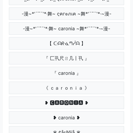
-漫~*'¨¯¨'*·舞~ ςคг๏ภเค ~舞*'¨¯¨'*·~漫-
-漫~*'¨¯¨'*·舞~ caronia ~舞*'¨¯¨'*·~漫-
【 ᑢᗩᖇᓍᘉᓰᗩ 】
『 匚卂尺ㄖ几丨卂 』
『 caronia 』
《 ｃａｒｏｎｉａ 》
❥ 🅲🅰🆁🅾🅽🅸🅰 ❥
❥ caronia ❥
♛ ¢årðñïå ♛