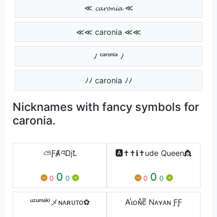
≪ 𝓬𝓪𝓻𝓸𝓷𝓲𝓪 ≪
≪≪ caronia ≪≪
ﾉ ᶜᵃʳᵒⁿⁱᵃ ﾉ
ﾉﾉ caronia ﾉﾉ
Nicknames with fancy symbols for
caronia.
⛅ƑȺའᎠįꝈ
🅰️✝️✝️ℹ️✝️ude Queen👸
0
0
0
0
0
0
ᵘᶻᵘᵐᵃᵏⁱメɴᴀʀᴜᴛᴏ✿
Ꭺɩᷝoɴͣɛͫ Nᴀʏᴀɴ ƑƑ