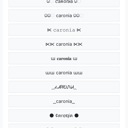
ெ ƈǟʀօռɨǟ ெ
ெெ caronia ெெ
⋉ 𝚌𝚊𝚛𝚘𝚗𝚒𝚊 ⋉
⋉⋉ caronia ⋉⋉
ա 𝐜𝐚𝐫𝐨𝐧𝐢𝐚 ա
աա caronia աա
᷼ ፈᏗᏒᎧᏁᎥᏗ ᷼
᷼᷼ caronia ᷼᷼
⚫ ¢คr໐ຖiค ⚫