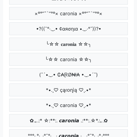
×º°”˜`”°º× caronia ×º°”˜`”°º×
•?((¯°·._.• ¢αяσηια •._.·°¯))?•
╰☆☆ 𝐜𝐚𝐫𝐨𝐧𝐢𝐚 ☆☆╮
╰☆☆ caronia ☆☆╮
(¯´•._.• ₵₳ⱤØ₦ł₳ •._.•´¯)
*•.¸♡ çąɾօղìą ♡¸.•*
*•.¸♡ caronia ♡¸.•*
✿.｡.:* ☆:**:. 𝙘𝙖𝙧𝙤𝙣𝙞𝙖 .:**:.☆*.:｡.✿
°°°·.°·..·°¯°·._.· 𝙘𝙖𝙧𝙤𝙣𝙞𝙖 ·._.·°¯°·..·°.·°°°