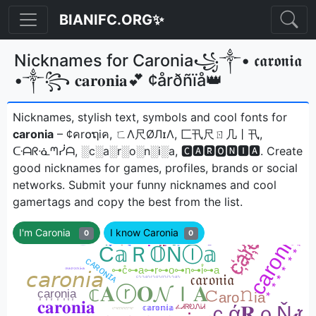
BIANIFC.ORG✨
Nicknames for Caronia꧁༒• 𝖈𝖆𝖗𝖔𝖓𝖎𝖆
•༒꧂ 𝐜𝐚𝐫𝐨𝐧𝐢𝐚💕 ¢årðñïå👑
Nicknames, stylish text, symbols and cool fonts for
caronia
– ¢คr໐ຖiค, ㄈΛ尺ØЛɪΛ, 匚卂尺ㄖ几丨卂,
ᑢᗩᖇᓍᘉᓰᗩ, ░c░a░r░o░n░i░a, 🅲🅰🆁🅾🅽🅸🅰ㅤ. Create
good nicknames for games, profiles, brands or social
networks. Submit your funny nicknames and cool
gamertags and copy the best from the list.
I'm Caronia
I know Caronia
0
0