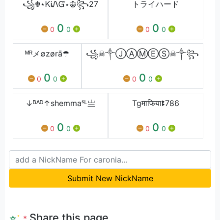
꧁☬⋆ᏦᎥᏁᏳ⋆☬꧂27
トライハード
0
0
0
0
0
0
ᴹᴿメ∅zørā☂
꧁☠︎༒ⒿⒶⓂⒺⓈ☠︎༒꧂
0
0
0
0
0
0
↓ᴮᴬᴰ↑ㅤㅤshemmaˢᴸㅤㅤ亗
Tgमाफियाꔪ786
0
0
0
0
0
0
Submit New NickName
Share this page
☆
ﾟ
.
*