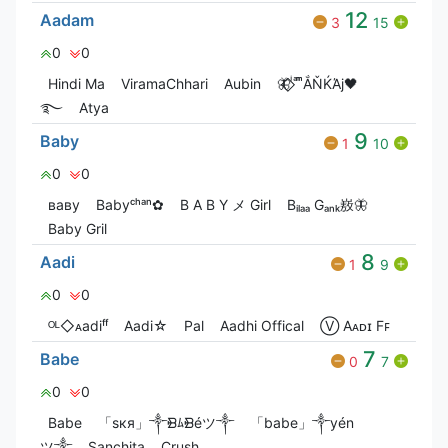
12
Aadam
3
15
0
0
Hindi Ma
ViramaChhari
Aubin
🦋⃟‌⃟ ͥ ͣ ͫͫẮŇЌΆj🖤
࿐
Atya
9
Baby
1
10
0
0
ваву
Babyᶜʰᵃⁿ✿
B A B Y メ Girl
Bᵢₗₐₐ Gₐₙₖ㟼🦋
Baby Gril
8
Aadi
1
9
0
0
ᴼᴸ◇ᴀadiᶠᶠ
Aadi☆
Pal
Aadhi Offical
Ⓥ︎ Aᴀᴅɪ Fꜰ
7
Babe
0
7
0
0
Babe
「ѕкя」༒ᙩﾑᙩéツ༒
「babe」༒yén
ツ༒
Sanchita
Crush