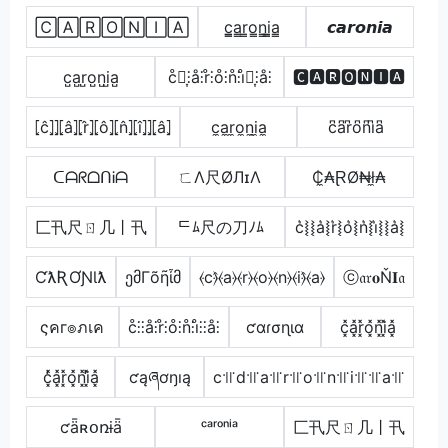
🄲🄰🅁🄾🄽🄸🄰
c̳̲a̳r̳o̳n̳i̳̲a̳
𝙘𝙖𝙧𝙤𝙣𝙞𝙖
c̺a̺r̺o̺n̺i̺a̺
c̊⫶͎⫶å⫶r̊⫶o̊⫶n̊⫶i̊⫶͎⫶å⫶
🅲🅰🆁🅾🅽🅸🅰
⦏ĉ⦎⦎⦏â⦎⦏r̂⦎⦏ô⦎⦏n̂⦎⦏î⦎⦎⦏â⦎
c̼a̼r̼o̼n̼i̼a̼
c͆a͆r͆o͆n͆i͆a͆
ᑕᗩᖇᗝᑎᎥᗩ
ㄈΛ尺ØЛɪΛ
₵̼₳ⱤØ₦ł̼₳
匚卂尺ㄖ几丨卂
ᄃﾑ尺の刀ﾉﾑ
c͛⦚⦚a͛⦚r͛⦚o͛⦚n͛⦚i͛⦚⦚a͛⦚
ƇƛƦƠƝƖƛ
ემΓõῆἶმ
⦑c⦒̂⦑a⦒⦑r⦒⦑o⦒⦑n⦒⦑i⦒̂⦑a⦒
ⓒ𝔞𝔯𝐨Ň𝐈𝔞
ςคг๏ภเค
c̊⫶⫶å⫶r̊⫶o̊⫶n̊⫶i̊⫶⫶å⫶
ƈαɾσɳια
c͓̽a͓̽r͓̽o͓̽n͓̽i͓̽a͓̽
c͓̽̾a͓̽r͓̽o͓̽n͓̽i͓̽̾a͓̽
ƈąཞơŋıą
c꜉꜍d꜉꜍a꜉꜍r꜉꜍o꜉꜍n꜉꜍i꜉꜍꜉꜍a꜉꜍
ƈǟʀօռɨǟ
ᶜᵃʳᵒⁿⁱᵃ
匚卂尺ㄖ几丨卂