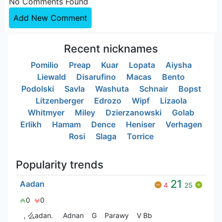
No Comments Found
Add New Comment
Recent nicknames
Pomilio
Preap
Kuar
Lopata
Aiysha
Liewald
Disarufino
Macas
Bento
Podolski
Savla
Washuta
Schnair
Bopst
Litzenberger
Edrozo
Wipf
Lizaola
Whitmyer
Miley
Dzierzanowski
Golab
Erlikh
Hamam
Dence
Heniser
Verhagen
Rosi
Slaga
Torrice
Popularity trends
21
Aadan
4
25
0
0
, 么adan.
Adnan
G
Parawy
V Bㅤb