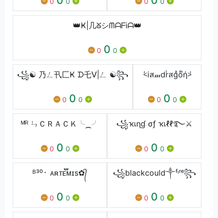
0
0
0
0
👑Ҝ|几ᘜシᗰᗩᖴiᗩ👑
0
0
0
꧁☯︎ 乃ㄥ卂匚Ҝ ᗪ乇ᐯ|ㄥ ☯︎꧂
⩻iส𝓂drͥสgͣoͫή⩼
0
0
0
0
0
0
ᴹᴿ ㄣＣＲＡＣＫ╰⁔╯
꧁ҡเɳɠ σƒ ҡเℓℓ࿐⚔
0
0
0
0
0
0
ᴮ³⁰᛫ ᴀʀᴛᴇ፝֟ᴍɪs✿᭄
꧁blackcould༒ᶠᶥʳᵉ꧂
0
0
0
0
0
0