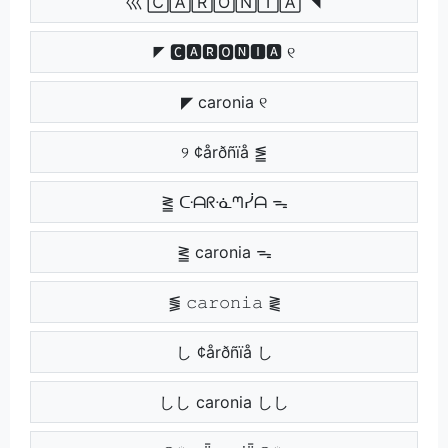
巛 🄲🄰🅁🄾🄽🄸🄰 ◥
◤ 🅲🅰🆁🅾🅽🅸🅰 ୧
◤ caronia ୧
୨ ¢årðñïå ⪑
⪒ ᑢᗩᖇᓍᘉᓰᗩ ᯓ
⪒ caronia ᯓ
⪓ 𝚌𝚊𝚛𝚘𝚗𝚒𝚊 ⪔
し ¢årðñïå し
しし caronia しし