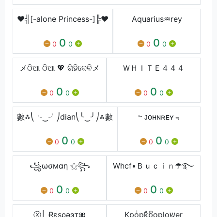
♥╣[-alone Princess-]╠♥
Aquarius♒rey
0
0
0
0
0
0
メଠିଆ ଠିଆ 💖 ଗିହିଦେବିメ
ＷＨＩＴＥㅤ４４４
0
0
0
0
0
0
數⁂⎝╰‿╯⎠dian⎝╰‿╯⎠⁂數
﹄ᴊᴏʜɴʀᴇʏ﹃
0
0
0
0
0
0
꧁ωσмαη ⚝꧂
Whcf•Ｂｕｃｉｎ☂࿐
0
0
0
0
0
0
ⓧ│ Ɍεsρǝͽτ🎀
Kp͢͢͢oͥpkͣpͫoploשer