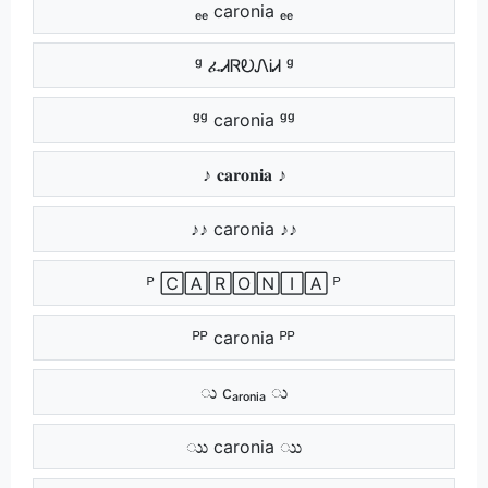
ₑₑ caronia ₑₑ
ᵍ ፈᏗᏒᎧᏁᎥᏗ ᵍ
ᵍᵍ caronia ᵍᵍ
♪ 𝐜𝐚𝐫𝐨𝐧𝐢𝐚 ♪
♪♪ caronia ♪♪
ᴾ 🄲🄰🅁🄾🄽🄸🄰 ᴾ
ᴾᴾ caronia ᴾᴾ
ು cₐᵣₒₙᵢₐ ು
ುು caronia ುು