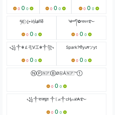
0
0
0
0
0
0
0
0
0
ཧᜰ꙰ꦿ➢iήsͥⱥnͣeͫ
༄ᶦᶰᵈ᭄✿আগুন࿐
0
0
0
0
0
0
꧁༒☬￡乇ᐯ工☬༒꧂
Spark?पीyuषツyt
0
0
0
0
0
0
ⓃⓅ🇳🇵ⒷØⓚÂ🇳🇵™①
0
0
0
꧁༒राजपूत ༒ᛕ𝓪༒cⱧ𝑜ℛ₳࿐
0
0
0