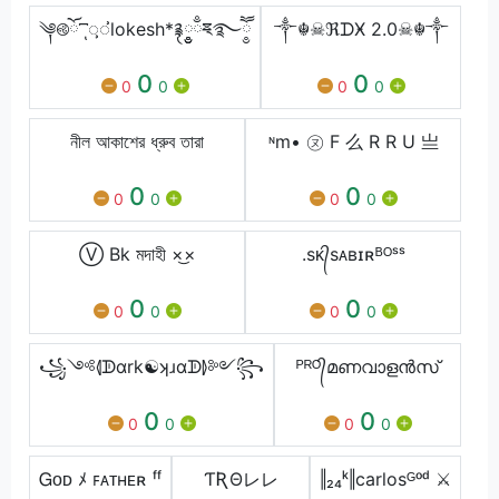
༆࿋ོ ꙯ͺᝳᝲlokesh*࿑༵༵༵ྃྈ྄࿐ཽ༵
༒☬☠ℜᗪӾ 2.0☠︎☬༒
0
0
0
0
0
0
নীল আকাশের ধ্রুব তারা
ᶰm• ㋦ F 么 R R U 亗
0
0
0
0
0
0
Ⓥ Bk মদাহী ×͜×
.sᴋ᭄sᴀʙɪʀᴮᴼˢˢ
0
0
0
0
0
0
꧁༺⦉ᗫαrk☯ʞɹαᗫ⦊༻꧂
ᴾᴿᴼ᭄മണവാളൻസ്
0
0
0
0
0
0
Ꮐᴏᴅ ﾒ ꜰᴀᴛʜᴇʀ ᶠᶠ
ƬƦΘレレ
‖₂₄ᵏ‖carlosᴳᵒᵈ ⚔