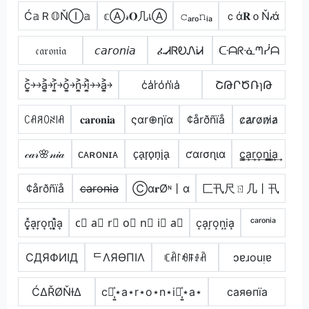
Ć𝕒Ｒ𝕆ŇⒾ𝕒
𝕔Ⓐ𝓇𝐎几เⒶ
𝚌ₐᵣₒ𝚗ᵢₐ
ｃά𝐑ｏŇ𝒾ά
𝔠𝔞𝔯𝔬𝔫𝔦𝔞
𝘤𝘢𝘳𝘰𝘯𝘪𝘢
ፈᏗᏒᎧᏁᎥᏗ
ᑢᗩᖇᓍᘉᓰᗩ
c͎͍͐￫￫a͎͍͐￫r͎͍͐￫o͎͍͐￫n͎͍͐￫i͎͍͐￫￫a͎͍͐￫
c̾a̾r̾o̾n̾i̾a̾
ՇԹՐԾՌɿԹ
ꉔꋬꋪꄲꋊ꒐ꋬ
𝐜𝐚𝐫𝐨𝐧𝐢𝐚
ςαr⊕ηïα
¢årðñïå
c̷a̷r̷o̷n̷i̷a̷
𝒸𝒶𝓇🌸𝓃𝒾𝒶
ᴄᴀʀᴏɴɪᴀ
c̟a̟r̟o̟n̟i̟a̟
ƈαɾσɳια
c̳͢a͢r͢o͢n͢i̳͢a͢
¢årðñïå
c̶a̶r̶o̶n̶i̶a̶
Ⓒα𝐫Øᶰ丨α
匚卂尺ㄖ几丨卂
c͎͓̽a͎r͎o͎n͎i͎͓̽a͎
c⃣ a⃣ r⃣ o⃣ n⃣ i⃣ a⃣
c͙a͙r͙o͙n͙i͙a͙
ᶜᵃʳᵒⁿⁱᵃ
CДЯФИIД
ᄃΛЯӨПIΛ
ꏸꋫ꒓ꆂꁹꂑꋫ
ɔɐɹouᴉɐ
ĆΔŘØŇƗΔ
c⋆͎͍͐⋆a⋆r⋆o⋆n⋆i⋆͎͍͐⋆a⋆
cаяѳпїа