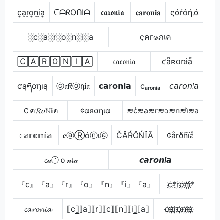
c͎a͎r͎o͎n͎i͎a͎
ᑕᗩᖇOᑎIᗩ
𝖈𝖆𝖗𝖔𝖓𝖎𝖆
𝐜𝐚𝐫𝐨𝐧𝐢𝐚
ςάŕόήίά
░c░a░r░o░n░i░a
ςคг๏ภเค
🄲🄰🅁🄾🄽🄸🄰
𝔠𝔞𝔯𝔬𝔫𝔦𝔞
ƈǟʀօռɨǟ
ƈąཞơŋıą
ⓒ𝔞ᖇⓞη𝐢𝔞
𝗰𝗮𝗿𝗼𝗻𝗶𝗮
cₐᵣₒₙᵢₐ
𝘤𝘢𝘳𝘰𝘯𝘪𝘢
Ｃค𝓡𝑜ℕ𝕚ค
¢αяσηια
≋c͛≋a≋r≋o≋n≋i͛≋a
𝕔𝕒𝕣𝕠𝕟𝕚𝕒
𝐜ⓐⓇόⓝιⓐ
ČĂŔŐŃĨĂ
¢årðñïå
𝓬𝒶ⓡｏ𝓃เ𝒶
𝙘𝙖𝙧𝙤𝙣𝙞𝙖
『c』『a』『r』『o』『n』『i』『a』
c҉*r҉o҉n҉i҉*
𝓬𝓪𝓻𝓸𝓷𝓲𝓪
⟦c⟧̲̅⟦a⟧⟦r⟧⟦o⟧⟦n⟧⟦i⟧̲̅⟦a⟧
c҉a҉r҉o҉n҉i҉a҉