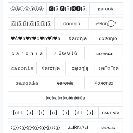
ⓒⓐⓡⓞⓝⓘⓐ
🅲[a̲̅]🆁[o̲̅]🅽🅸[a̲̅]
c̷̲a̲r̲o̲n̲i̷̲a̲
[c̲̅]̼[a̲̅][r̲̅][o̲̅][n̲̅][i̲̅]̼[a̲̅]
ƈαɾσɳια
𝐜ᵃᖇσηⒾᵃ
♥c͛♥a♥r♥o♥n♥i͛♥a
¢คr໐ຖiค
૮α૨σɳเα
ｃａｒｏｎｉａ
ㄥ6sʌʍ⇂6
𝓬𝓪𝓻𝓸𝓷𝓲𝓪
𝚌𝚊𝚛𝚘𝚗𝚒𝚊
¢คr໐ຖiค
çąɾօղìą
८คՐ૦Ոɿค
𝚌̷̴𝚊̷𝚛̷𝚘̷𝚗̷𝚒̷̴𝚊̷
c̴̶a̴r̴o̴n̴i̴̶a̴
¢αяσηια
⨳c⨳a⨳r⨳o⨳n⨳i⨳a
【c】⃣【a】【r】【o】【n】【i】⃣【a】
ᴄ̷ᴀʀᴏɴɪ̷ᴀ
⧼c̼⧽⧽⧼a̼⧽⧼r̼⧽⧼o̼⧽⧼n̼⧽⧼i̼⧽⧽⧼a̼⧽
ፈᏗᏒᎧᏁᎥᏗ
𝒸𝒶𝓇𝑜𝓃𝒾𝒶