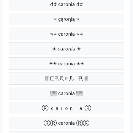
ժժ caronia ժժ
অ çąɾօղìą অ
অঅ caronia অঅ
✬ 𝘤𝘢𝘳𝘰𝘯𝘪𝘢 ✬
✬✬ caronia ✬✬
▒ 匚卂尺ㄖ几丨卂 ▒
▒▒ caronia ▒▒
Ⓡ ｃａｒｏｎｉａ Ⓡ
ⓇⓇ caronia ⓇⓇ