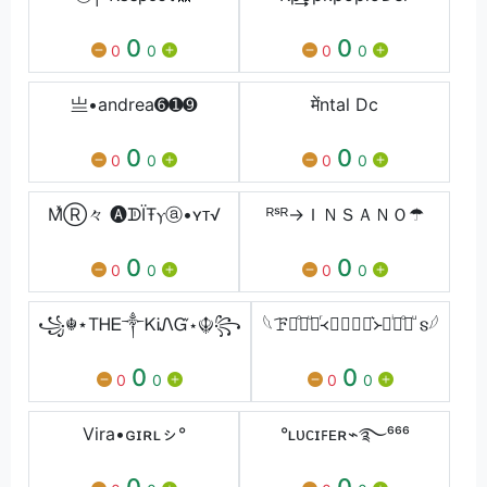
0
0
0
0
0
0
亗•andrea➏➊➒
मेंntal Dc
0
0
0
0
0
0
MͯⓇ々 🅐ᗫЇŦⲩⓐ•ʏᴛ√
ᴿˢᴿ→ㅤＩＮＳＡＮＯ☂
0
0
0
0
0
0
꧁☬⋆ТᎻᎬ༒ᏦᎥᏁᏳ⋆☬꧂
𓆩ꘘ ͦ ͧ ͬ᚜⨀⃝⃟⃞͛᚛ ͥ ͦ ͧ 𐍃𓆪
0
0
0
0
0
0
Vira•ɢɪʀʟㇱ°
°ʟᴜᴄɪꜰᴇʀ⌁࿐⁶⁶⁶
0
0