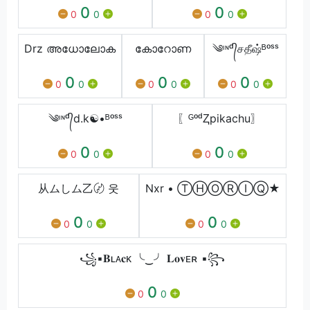
0
0
0
0
0
0
Drz അധോലോക
കോറോണ
༄ᶦᶰᵈ᭄சதீஷ்ᴮᵒˢˢ
0
0
0
0
0
0
0
0
0
༄ᶦᶰᵈ᭄d.k☯️•ᴮᵒˢˢ
〖ᴳᵒᵈⱫpikachu〗
0
0
0
0
0
0
从ムしム乙〄 웃
Nxr • Ⓣ︎Ⓗ︎Ⓞ︎Ⓡ︎Ⓘ︎Ⓠ︎︎★
0
0
0
0
0
0
꧁▪𝐁ʟᴀ𝐜ᴋ ╰‿╯ 𝐋𝐨𝐯ᴇʀ ▪꧂
0
0
0