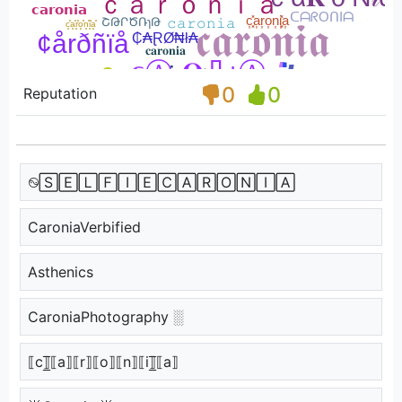
0
0
Reputation
࿊🅂🄴🄻🄵🄸🄴🄲🄰🅁🄾🄽🄸🄰
CaroniaVerbified
Asthenics
CaroniaPhotography ░
⟦c⟧̲̅⟦a⟧⟦r⟧⟦o⟧⟦n⟧⟦i⟧̲̅⟦a⟧