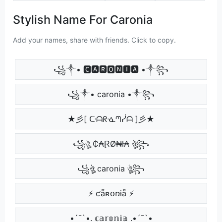
Stylish Name For Caronia
Add your names, share with friends. Click to copy.
꧁༒• 🅲🅰🆁🅾🅽🅸🅰 •༒꧂
꧁༒• caronia •༒꧂
★彡[ ᑢᗩᖇᓍᘉᓰᗩ ]彡★
꧁ঔৣ ₵₳ⱤØ₦ł₳ ঔৣ꧂
꧁ঔৣ caronia ঔৣ꧂
⚡ ƈǟʀօռɨǟ ⚡
•´¯`•. 𝕔𝕒𝕣𝕠𝕟𝕚𝕒 .•´¯`•