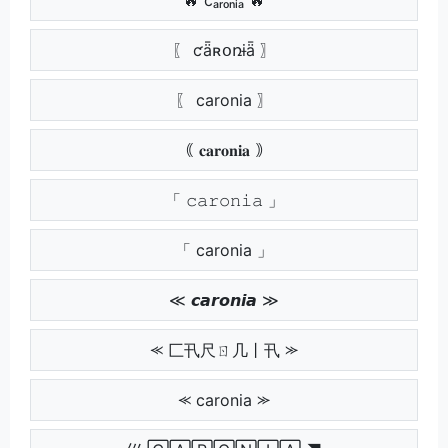
〖 ƈǟʀօռɨǟ 〗
〖 caronia 〗
｟ 𝐜𝐚𝐫𝐨𝐧𝐢𝐚 ｠
「 𝚌𝚊𝚛𝚘𝚗𝚒𝚊 」
「 caronia 」
≪ 𝙘𝙖𝙧𝙤𝙣𝙞𝙖 ≫
⪻ 匚卂尺ㄖ几丨卂 ⪼
⪻ caronia ⪼