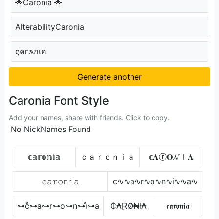
🌟Caronia 🌟
AlterabilityCaronia
ςคг๏ภเค
Generate another
Caronia Font Style
Add your names, share with friends. Click to copy.
No NickNames Found
𝕔𝕒𝕣𝕠𝕟𝕚𝕒
ｃａｒｏｎｉａ
𝕔𝐀ⓡ𝐎𝓝Ｉ𝐀
𝚌𝚊𝚛𝚘𝚗𝚒𝚊
c∿∿a∿r∿o∿n∿i∿∿a∿
⊶c̊⊶a⊶r⊶o⊶n⊶i̊⊶a
₵₳ⱤØ₦ł₳
𝖈𝖆𝖗𝖔𝖓𝖎𝖆