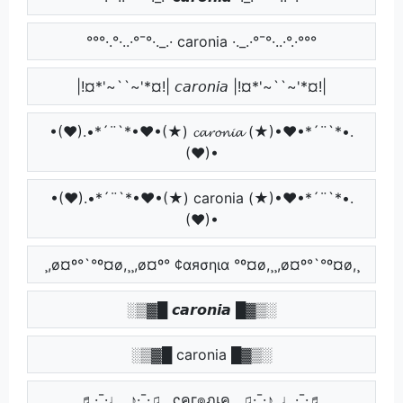
°°°·.°·..·°¯°·._.· caronia ·._.·°¯°·..·°.·°°°
|!¤*'~``~'*¤!| 𝘤𝘢𝘳𝘰𝘯𝘪𝘢 |!¤*'~``~'*¤!|
•(♥).•*´¨`*•♥•(★) 𝓬𝓪𝓻𝓸𝓷𝓲𝓪 (★)•♥•*´¨`*•.
(♥)•
•(♥).•*´¨`*•♥•(★) caronia (★)•♥•*´¨`*•.
(♥)•
¸,ø¤º°`°º¤ø,¸¸,ø¤º° ¢αяσηια °º¤ø,¸¸,ø¤º°`°º¤ø,¸
░▒▓█ 𝙘𝙖𝙧𝙤𝙣𝙞𝙖 █▓▒░
░▒▓█ caronia █▓▒░
¸¸♬·¯·♩¸¸♪·¯·♫¸¸ ςคг๏ภเค ¸¸♫·¯·♪¸¸♩·¯·♬¸¸