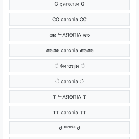
Ꮳ ςคг๏ภเค Ꮳ
ᏣᏣ caronia ᏣᏣ
അ ᄃΛЯӨПIΛ അ
അഅ caronia അഅ
े ¢คr໐ຖiค े
ेे caronia ेे
Ⲧ ᄃΛЯӨПIΛ Ⲧ
ⲦⲦ caronia ⲦⲦ
ժ ᶜᵃʳᵒⁿⁱᵃ ժ