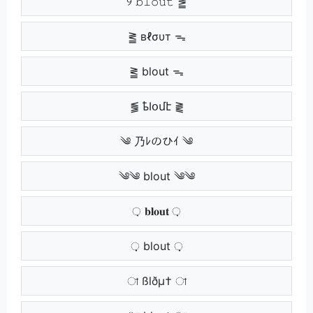
୨ 𝚋𝚕𝚘𝚞𝚝 ⪑
⪒ вℓσυт ᯓ
⪒ blout ᯓ
⪓ ҍӀօմէ ⪔
༄ 乃ﾚのひｲ ༄
༄༄ blout ༄༄
़ 𝐛𝐥𝐨𝐮𝐭 ़
़़ blout ़़
া ßlðµ† া