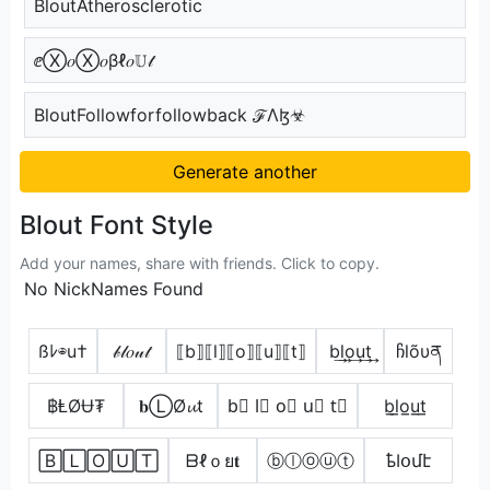
BloutAtherosclerotic
ⅇⓍ𝑜Ⓧ𝑜βℓ𝑜𝕌𝓉
BloutFollowforfollowback ℱΛɮ☣
Generate another
Blout Font Style
Add your names, share with friends. Click to copy.
No NickNames Found
ßﾚ⊕u†
𝒷𝓁𝑜𝓊𝓉
⟦b⟧⟦l⟧⟦o⟧⟦u⟧⟦t⟧
b͢l͢o͢u͢t͢
ჩlõυན
฿ⱠØɄ₮
𝐛ⓁØ𝓾t
b⃣ l⃣ o⃣ u⃣ t⃣
b̲l̲o̲u̲t̲
🄱🄻🄾🅄🅃
ᗷℓｏย𝐭
ⓑⓛⓞⓤⓣ
ҍӀօմէ