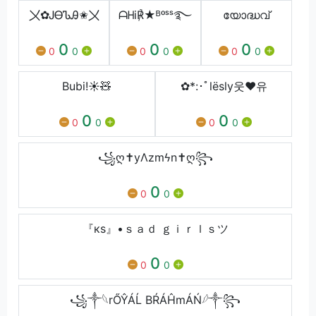
〤✿ᎫᎾᏖᎯ✬〤
ᗩᕼi℟★ᴮᵒˢˢ࿐
യോദ്ധവ്
0
0
0
0
0
0
0
0
0
Bubi!☀️🧸
✿*:･ﾟlësly웃❤유
0
0
0
0
0
0
꧁ღ✝yΛzmϟn✝ღ꧂
0
0
0
『кѕ』•ｓａｄ ｇｉｒｌｓツ
0
0
0
꧁⁣༒𓆩rŐŶÁĹ BŔÁĤmÁŃ𓆪༒꧂