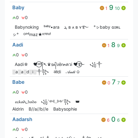
9
Baby
1
10
0
0
Babyㅤnoㅤking
ᵇᵃᵇʸ•ara
ܔ ʙ ᴀ ʙ ʏ࿐
°ㇱbaby ɢɪʀʟ
ㇱ°
ᴳᵒᵈmaz★ᴷᵒᵖᴬᵗ
8
Aadi
1
9
0
0
Aadi☆
🖤⃝ᶦᵅᶬ᭄➷♛sᴋ᭄งēr๓ควi ♥⃝࿐
꧁༒
░a░a░d░i░༒꧂
आdi
𝒜𝒶𝒹𝒾 ♧
7
Babe
0
7
0
0
𝓮𝓬𝓴𝓪𝓱_𝓫𝓪𝓫𝓮
꧁༺..༻꧂
👑
Aldrin
B//a//b//e
Babysophie
0
Aadarsh
6
6
0
0