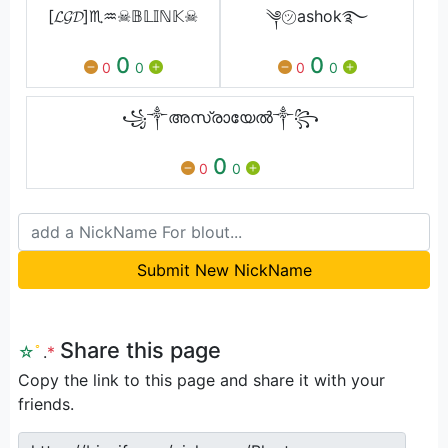
[𝓛𝓖𝓓]♏♒☠𝔹𝕃𝕀ℕ𝕂☠
༆㋡ashok࿐
0
0
0
0
0
0
꧁༒അസ്രായേൽ༒꧂
0
0
0
Submit New NickName
Share this page
☆
ﾟ
.
*
Copy the link to this page and share it with your
friends.