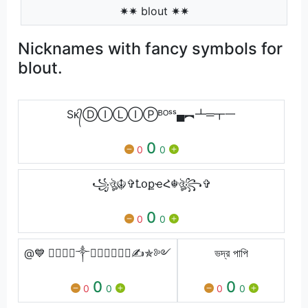
✷✷ blout ✷✷
Nicknames with fancy symbols for
blout.
Sᴋ᭄ⒹⒾⓁⒾⓅᴮᴼˢˢ▄︻┻═┳一
0
0
0
꧁ঔৣ☬✞ꝈօքҽՀ☬ঔৣ꧂✞
0
0
0
@💙 ⃢🇷𝐅𝐂༒❦𝑺𝒂𝒉𝒊𝒍✍✯༻
ভদ্র পাপি
0
0
0
0
0
0