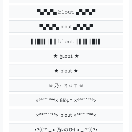
▀▄▀▄▀▄ 𝚋𝚕𝚘𝚞𝚝 ▄▀▄▀▄▀
▀▄▀▄▀▄ blout ▄▀▄▀▄▀
▌│█║▌║▌║ 𝚋𝚕𝚘𝚞𝚝 ║▌║▌║█│▌
★ ɮʟօʊȶ ★
★ blout ★
☠ 乃ㄥㄖㄩㄒ ☠
×º°”˜`”°º× ßlðµ† ×º°”˜`”°º×
×º°”˜`”°º× blout ×º°”˜`”°º×
•?((¯°·._.• 乃ﾚのひｲ •._.·°¯))?•