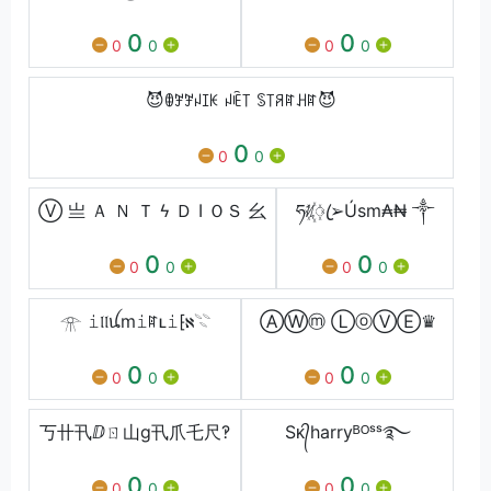
0
0
0
0
0
0
😈ꂦꎇꎇꈤꀤꀘ ꈤꍟ꓄ ꌗ꓄ꋪꍏꃅꍏ😈
0
0
0
Ⓥ 亗 Ａ Ｎ Ｔ ϟ Ｄ I ＯＳ ⺓
ཧᜰ꙰ꦿ➢Úsm₳₦ ༒
0
0
0
0
0
0
𓁿 𝚒𝔩𝔩ꪊm𝚒ꍏʟ𝚒⁅ℵ𓇢
ⒶⓌⓜ ⓁⓞⓋⒺ♛
0
0
0
0
0
0
丂卄卂ⅅㄖ山g卂爪乇尺‽
Sᴋ᭄harryᴮᴼˢˢ࿐
0
0
0
0
0
0