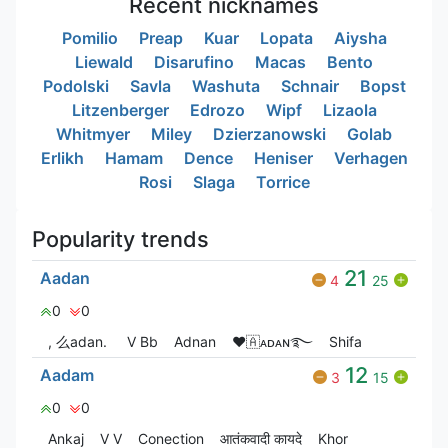
Recent nicknames
Pomilio
Preap
Kuar
Lopata
Aiysha
Liewald
Disarufino
Macas
Bento
Podolski
Savla
Washuta
Schnair
Bopst
Litzenberger
Edrozo
Wipf
Lizaola
Whitmyer
Miley
Dzierzanowski
Golab
Erlikh
Hamam
Dence
Heniser
Verhagen
Rosi
Slaga
Torrice
Popularity trends
21
Aadan
4
25
0
0
, 么adan.
V Bㅤb
Adnan
❤🇦ᴀᴅᴀɴ࿐
Shifa
12
Aadam
3
15
0
0
Ankaj
V V
Conection
आतंकवादी कायदे
Khor