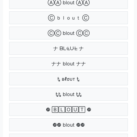
ⒶⒶ blout ⒶⒶ
Ⓒ ｂｌｏｕｔ Ⓒ
ⒸⒸ blout ⒸⒸ
ナ ᗷᒪᓍᑘᖶ ナ
ナナ blout ナナ
Ꮏ вℓσυт Ꮏ
ᎿᎿ blout ᎿᎿ
❿ 🄱🄻🄾🅄🅃 ❿
❿❿ blout ❿❿