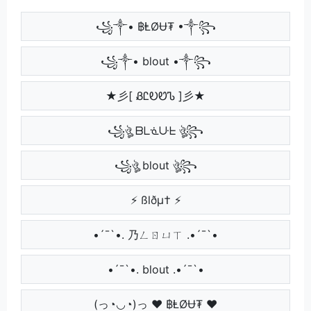
꧁༒• ฿ⱠØɄ₮ •༒꧂
꧁༒• blout •༒꧂
★彡[ ᏰᏝᎧᏬᏖ ]彡★
꧁ঔৣ ᗷᒪᓍᑘᖶ ঔৣ꧂
꧁ঔৣ blout ঔৣ꧂
⚡ ßlðµ† ⚡
•´¯`•. 乃ㄥㄖㄩㄒ .•´¯`•
•´¯`•. blout .•´¯`•
(っ◔◡◔)っ ♥ ฿ⱠØɄ₮ ♥