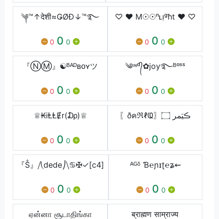
༆™↑देशी≈ǤØĐ↓™࿐
♡ ♥ M☉☉ⁿʟᴉᵍħt ♥ ♡
0
0
0
0
0
0
『ⓃⓂ』☯ᴮᴬᴰʙᴏʏツ
༄ᶦᶰᵈ᭄✿joy࿐ᴮᵒˢˢ
0
0
0
0
0
0
♕₭iⱠⱠɆr(₯)♕
〖ðคℜℓҨ〗ڪيَمر ۝
0
0
0
0
0
0
『Ṧ』⧸⎝dede⎠⧹♋✠✓[c4]
ᴬᴳᵟ Ɓ℮ɲɪʈ℮ʑ⇜
0
0
0
0
0
0
ஏன்னா சூடாதிங்கா
ब्राह्मण साम्राज्य