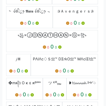
﹄ ꪶ࿋྄ིᤢꫂ 𝕬𝖚𝖗𝖆 ꪶ࿋྄ིᤢꫂ ﹃
✰Ａｖｅｎｇｅｒｓ✰
0
0
0
0
0
0
꧁✗ⒿⓄⓃⒶⓉⒽⒶⓃ✗Ⓖ✗꧂
0
0
0
𝑗☀︎︎
PΛlΛc♢Ｓ亗™ DΣrkО亗™ MΛciΣl亗™
0
0
0
0
0
0
❖mʀ᭄נ O κ ᴇ ʀᴮᵒˢˢ
ツ ᴷⁱˡˡᵧₒᵤ
❥𝓗𝓪𝓷𝓷𝓪𝓱 ༻༶
0
0
0
0
0
0
0
0
0