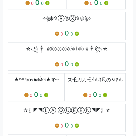
0
0
0
0
0
0
✧ঔৣ☬✞ⓇⓔⓍ✞☬ঔৣ✧
0
0
0
☆꧁༒ ☬ⓚⓞⓤⓢⓗⓘⓚ ☬༒꧂☆
0
0
0
★ᴮᴬᴰʙᴏʏ☯Ḿ₲★࿐
ズ乇刀刀乇ｲんｷ尺のﾶｱん
0
0
0
0
0
0
☆〖◤◥ⓁⒶ ⓆⓊⒺⒺⓃ◥◤〗☆
0
0
0