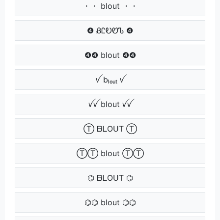
・・ blout ・・
❹ ᏰᏝᎧᏬᏖ ❹
❹❹ blout ❹❹
ꪜ bₗₒᵤₜ ꪜ
ꪜꪜ blout ꪜꪜ
Ⓣ ᗷᒪOᑌT Ⓣ
ⓉⓉ blout ⓉⓉ
⌬ ᗷᒪOᑌT ⌬
⌬⌬ blout ⌬⌬