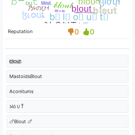
0
0
Reputation
b҉l҉o҉u҉t҉
MastoidsBlout
Aconitums
𝓫lόＵŤ
🍗Blout 🍗