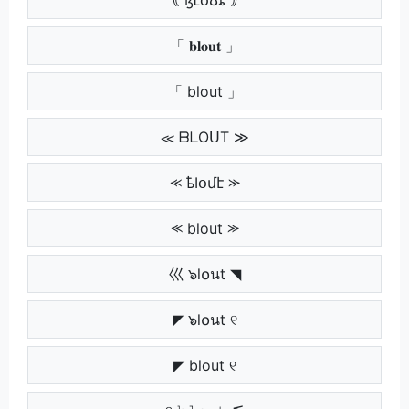
「 𝐛𝐥𝐨𝐮𝐭 」
「 blout 」
≪ ᗷᒪOᑌT ≫
⪻ ҍӀօմէ ⪼
⪻ blout ⪼
巛 ๖l໐นt ◥
◤ ๖l໐นt ୧
◤ blout ୧