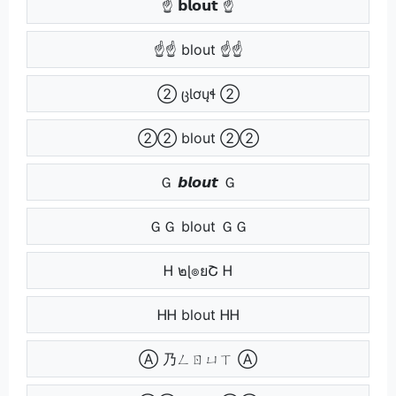
☝ 𝗯𝗹𝗼𝘂𝘁 ☝
☝☝ blout ☝☝
② ცƖơųɬ ②
②② blout ②②
Ｇ 𝙗𝙡𝙤𝙪𝙩 Ｇ
ＧＧ blout ＧＧ
Ꮋ ๒ɭ๏ยՇ Ꮋ
ᎻᎻ blout ᎻᎻ
Ⓐ 乃ㄥㄖㄩㄒ Ⓐ