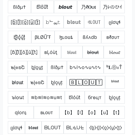
ßlðµ†
b͆l͆o͆u͆t͆
𝙗𝙡𝙤𝙪𝙩
乃ℓ𝐎υ𝐭
乃ﾚのひｲ
[b̲̅][l̲̅][o̲̅][u̲̅][t̲̅]
𝚋ᄂₒᵤ𝚝
𝕓𝕝𝕠𝕦𝕥
ꃳ꒒ꄲ꒤꓄
ცƖơųɬ
b͓̽l͓̽o͓̽u͓̽t͓̽
βŁØỮŦ
ɮʟօʊȶ
8ʎʌdb
вℓσυт
⦏b̂⦎⦏l̂⦎⦏ô⦎⦏û⦎⦏t̂⦎
вĻόùţ
𝔟𝔩𝔬𝔲𝔱
b̶l̶o̶u̶t̶
𝓫𝓵𝓸𝓾𝓽
๒ɭ๏ยՇ
b̼l̼o̼u̼t̼
ßlðµ†
b∿l∿o∿u∿t∿
ᵇ𝐋ⓞ𝔲Ť
b̷l̷o̷u̷t̷
๒ɭ๏ยՇ
b͎l͎o͎u͎t͎
🄱🄻🄾🅄🅃
ᵇˡᵒᵘᵗ
๖l໐นt
≋b≋l≋o≋u≋t
b̾l̾o̾u̾t̾
бгѳцт
b͎l͎o͎u͎t͎
qlonʇ
ʙʟᴏᴜᴛ
【b】【l】【o】【u】【t】
ცƖơųɬ
𝖇𝖑𝖔𝖚𝖙
ᗷᒪOᑌT
ᗷᒪᓍᑘᖶ
⧼b̼⧽⧼l̼⧽⧼o̼⧽⧼u̼⧽⧼t̼⧽