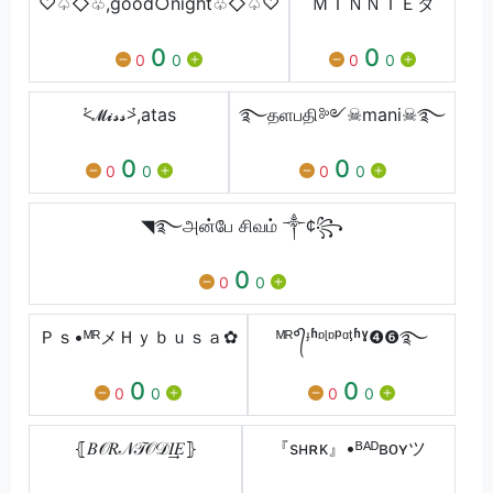
♡♤◇♧,ğôõd○ňîğht♧◇♤♡
ＭＩＮＮＩＥタ
0
0
0
0
0
0
⩻𝓜𝓲𝓼𝓼⩼,atas
࿐தளபதி༻☠mani☠࿐
0
0
0
0
0
0
◥࿐அன்பே சிவம் ༒¢꧂
0
0
0
Ｐｓ•ᴹᴿメＨｙｂｕｓａ✿
ᴹᴿ°᭄ᶡʱᶛᶩᶛᵖᵅᶵʱˠ❹❻࿐
0
0
0
0
0
0
⦃𝐵𝒪𝑅𝒩𝒯𝒪𝒟𝐼͢͢͢𝐸⦄
『sʜʀᴋ』•ᴮᴬᴰʙᴏʏツ