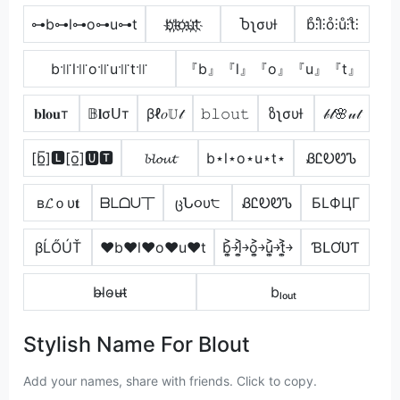
⊶b⊶l⊶o⊶u⊶t
b҉l҉o҉u҉t҉
Ⴆʅσυƚ
b̊⫶l̊⫶o̊⫶ů⫶t̊⫶
b꜉꜍l꜉꜍o꜉꜍u꜉꜍t꜉꜍
『b』『l』『o』『u』『t』
𝐛𝐥𝐨𝐮т
𝔹𝐥σᑌт
βℓ𝑜𝕌𝓉
𝚋𝚕𝚘𝚞𝚝
ზʅσυƚ
𝒷𝓁🌸𝓊𝓉
[b̲̅]🅻[o̲̅]🆄🆃
𝓫𝓵𝓸𝓾𝓽
b⋆l⋆o⋆u⋆t⋆
ᏰᏝᎧᏬᏖ
в𝓛ｏυ𝐭
ᗷᒪᗝᑌ丅
ცՆ૦υ੮
ᏰᏝᎧᏬᏖ
БLФЦΓ
βĹŐÚŤ
♥b♥l♥o♥u♥t
b͎͍͐￫l͎͍͐￫o͎͍͐￫u͎͍͐￫t͎͍͐￫
ƁԼƠƲƬ
b̴l̴o̴u̴t̴
bₗₒᵤₜ
Stylish Name For Blout
Add your names, share with friends. Click to copy.