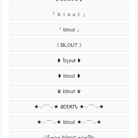
『 ｂｌｏｕｔ 』
『 blout 』
《 ᗷᒪOᑌT 》
❥ Ⴆʅσυƚ ❥
❥ blout ❥
♛ 𝘣𝘭𝘰𝘶𝘵 ♛
★·.·´¯`·.·★ ᏰᏝᎧᏬᏖ ★·.·´¯`·.·★
★·.·´¯`·.·★ blout ★·.·´¯`·.·★
꧁•⊹٭ 𝕓𝕝𝕠𝕦𝕥 ٭⊹•꧂