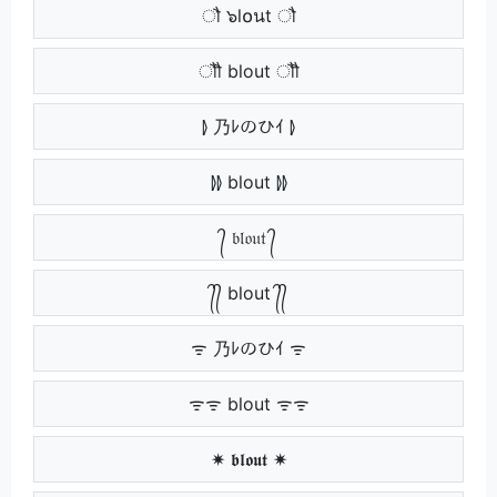
ौ ๖l໐นt ौ
ौौ blout ौौ
⦊ 乃ﾚのひｲ ⦊
⦊⦊ blout ⦊⦊
᭄ 𝔟𝔩𝔬𝔲𝔱 ᭄
᭄᭄ blout ᭄᭄
ᯤ 乃ﾚのひｲ ᯤ
ᯤᯤ blout ᯤᯤ
✷ 𝖇𝖑𝖔𝖚𝖙 ✷