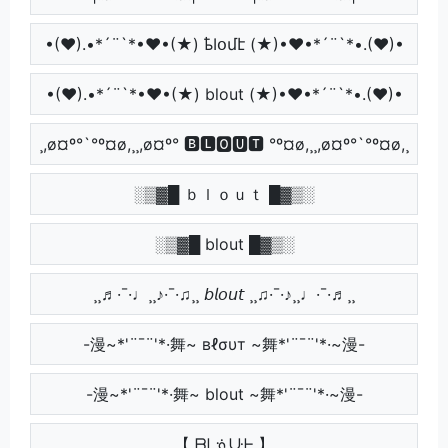
•(♥).•*´¨`*•♥•(★) ҍӀօմէ (★)•♥•*´¨`*•.(♥)•
•(♥).•*´¨`*•♥•(★) blout (★)•♥•*´¨`*•.(♥)•
¸,ø¤º°`°º¤ø,¸¸,ø¤º° 🅱🅻🅾🆄🆃 °º¤ø,¸¸,ø¤º°`°º¤ø,¸
░▒▓█ ｂｌｏｕｔ █▓▒░
░▒▓█ blout █▓▒░
¸¸♬·¯·♩¸¸♪·¯·♫¸¸ 𝘣𝘭𝘰𝘶𝘵 ¸¸♫·¯·♪¸¸♩·¯·♬¸¸
-漫~*'¨¯¨'*·舞~ вℓσυт ~舞*'¨¯¨'*·~漫-
-漫~*'¨¯¨'*·舞~ blout ~舞*'¨¯¨'*·~漫-
【 ᗷᒪᓍᑘᖶ 】