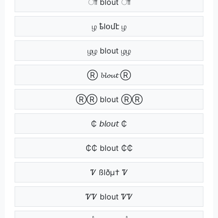
াা blout াা
ழ ҍӀօմէ ழ
ழழ blout ழழ
Ⓡ 𝓫𝓵𝓸𝓾𝓽 Ⓡ
ⓇⓇ blout ⓇⓇ
₵ 𝘣𝘭𝘰𝘶𝘵 ₵
₵₵ blout ₵₵
Ꮴ ßlðµ† Ꮴ
ᏤᏤ blout ᏤᏤ