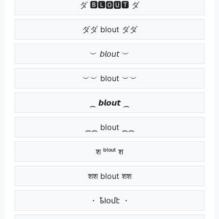
ダ 🅱🅻🅾🆄🆃 ダ
ダダ blout ダダ
︶ 𝘣𝘭𝘰𝘶𝘵 ︶
︶︶ blout ︶︶
⁔ 𝙗𝙡𝙤𝙪𝙩 ⁔
⁔⁔ blout ⁔⁔
श ᵇˡᵒᵘᵗ श
शश blout शश
・ ҍӀօմէ ・