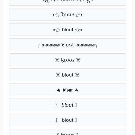
•⚝ Ⴆʅσυƚ ⚝•
•⚝ blout ⚝•
╭₪₪₪₪₪ ๖l໐นt ₪₪₪₪₪╮
☠️ ɮʟօʊȶ ☠️
☠️ blout ☠️
🔥 𝖇𝖑𝖔𝖚𝖙 🔥
〖 𝘣𝘭𝘰𝘶𝘵 〗
〖 blout 〗
｟ ɮʟօʊȶ ｠