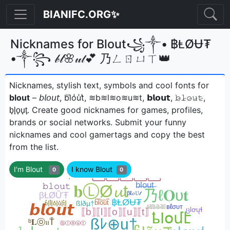
BIANIFC.ORG✨
Nicknames for Blout꧁༒• ฿ⱠØɄ₮
•༒꧂ 𝒷𝓁🌸𝓊𝓉💕 乃ㄥㄖㄩㄒ👑
Nicknames, stylish text, symbols and cool fonts for
blout
– 𝘣𝘭𝘰𝘶𝘵, b̾l̾o̾u̾t̾, ≋b≋l≋o≋u≋t, 𝗯𝗹𝗼𝘂𝘁, 𝚋̷𝚕̷𝚘̷𝚞̷𝚝̷,
b̟l̟o̟u̟t̟ㅤ. Create good nicknames for games, profiles,
brands or social networks. Submit your funny
nicknames and cool gamertags and copy the best
from the list.
I'm Blout
I know Blout
0
0