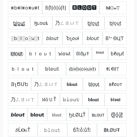
⨳b⨳l⨳o⨳u⨳t
b͛⦚l͛⦚o͛⦚u͛⦚t͛⦚
🅱🅻🅾🆄🆃
𝐛𝐥𝕆𝓊𝕋
b̳l̳o̳u̳t̳
ɮʟօʊȶ
乃ㄥㄖㄩㄒ
b̺l̺o̺u̺t̺
b͙l͙o͙u͙t͙
░b░l░o░u░t
𝘣𝘭𝘰𝘶𝘵
Ⴆʅσυƚ
𝘣𝘭𝘰𝘶𝘵
BᄂӨЦƬ
b҉l҉o҉u҉t҉
ｂｌｏｕｔ
๖l໐นt
ßlðµ†
ᵇˡᵒᵘᵗ
ɓℓσµƭ
ｂｌｏｕｔ
𝕓𝕝𝕠𝕦𝕥
⦑b⦒⦑l⦒⦑o⦒⦑u⦒⦑t⦒
ꃃ꒒ꆂꐇ꓅
ՅʅԾՄԵ
乃ㄥㄖㄩㄒ
𝐛𝐥𝐨𝐮𝐭
b̟l̟o̟u̟t̟
вℓσυт
乃ㄥㄖㄩㄒ
𝓫lόＵŤ
𝚋̷𝚕̷𝚘̷𝚞̷𝚝̷
𝐛𝐥𝐨𝐮𝐭
𝖇𝖑𝖔𝖚𝖙
𝙗𝙡𝙤𝙪𝙩
𝗯𝗹𝗼𝘂𝘁
𝔟𝔩𝔬𝔲𝔱
ϦŁØЦŤ
ʙʟᴏᴜᴛ
b͓̽l͓̽o͓̽u͓̽t͓̽
𝓑Ĺ𝐎𝔲Ť
𝚋𝚕𝚘𝚞𝚝
b̊⫶l̊⫶o̊⫶ů⫶t̊⫶
฿ⱠØɄ₮