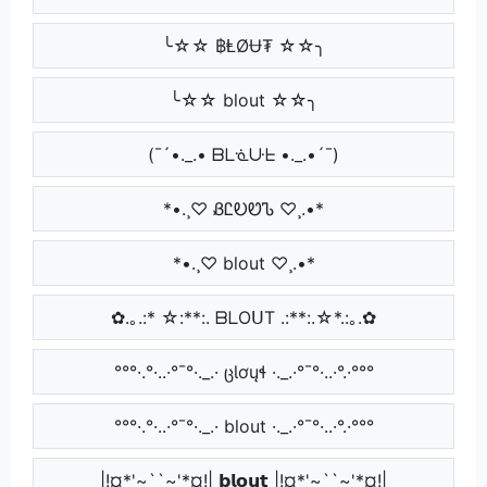
╰☆☆ ฿ⱠØɄ₮ ☆☆╮
╰☆☆ blout ☆☆╮
(¯´•._.• ᗷᒪᓍᑘᖶ •._.•´¯)
*•.¸♡ ᏰᏝᎧᏬᏖ ♡¸.•*
*•.¸♡ blout ♡¸.•*
✿.｡.:* ☆:**:. ᗷᒪOᑌT .:**:.☆*.:｡.✿
°°°·.°·..·°¯°·._.· ცƖơųɬ ·._.·°¯°·..·°.·°°°
°°°·.°·..·°¯°·._.· blout ·._.·°¯°·..·°.·°°°
|!¤*'~``~'*¤!| 𝗯𝗹𝗼𝘂𝘁 |!¤*'~``~'*¤!|