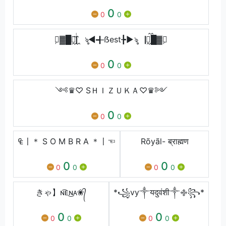
0
0
0
▒᪺▓█▔᪶᪰ᷝ▏ৡ◄╉ẞest╊►ৡ▕▔᪶ᷝ᪰█▓▒᪺
0
0
0
༺♛♡ SＨＩＺＵＫＡ♡♛༻
0
0
0
₠〡＊ S O M B R A ＊〡☜
Rõyãl- ब्राह्मण
0
0
0
0
0
0
きゃ】ɴ͡ᴇ͜ɴᴀ❀᭄
*꧁vy༒यदुवंशी༒࿇꧂*
0
0
0
0
0
0