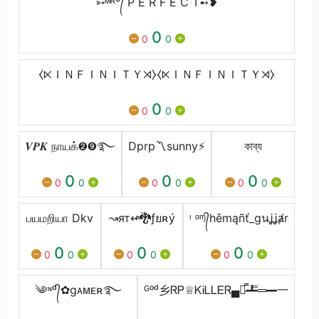
➳ᴹᴿ°᭄ P E R F E C T➻❥
0
0
0
⧼⋉ＩＮＦＩＮＩＴＹ⋊⧽⧼⋉ＩＮＦＩＮＩＴＹ⋊⧽
0
0
0
𝑽𝑷𝑲 நாயக்➋➒࿐
Dprp〽️sunny⚡
কাব্য
0
0
0
0
0
0
0
0
0
பயமறியா Dkv
↝ят↫🐉ƒยʀý
ᶦ ᵅᶬ᭄hěmąñť_gนʝʝⱥr
0
0
0
0
0
0
0
0
0
༄ᶦᶰᵈ᭄✿gᴀᴍᴇʀ࿐
ᴳᵒᵈ乡ᏒᏢ♕ᏦᎥᏞᏞᎬᏒ▄︻̷̿┻̿═━一