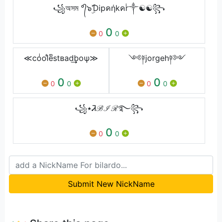
꧁অসম °᭄๖ۣۜƊipคήkคrͥ༒☯☯꧂
0
0
0
≪coͥolͣeͫstʙad͢͢͢boψ≫
༺༈jorgeh༈༻
0
0
0
0
0
0
꧁٭Ꮨℬℐℛ࿐꧂
0
0
0
Submit New NickName