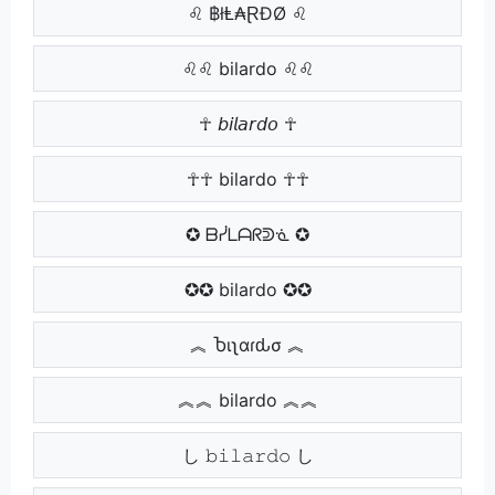
♌ ฿łⱠ₳ⱤĐØ ♌
♌♌ bilardo ♌♌
☥ 𝘣𝘪𝘭𝘢𝘳𝘥𝘰 ☥
☥☥ bilardo ☥☥
✪ ᗷᓰᒪᗩᖇᕲᓍ ✪
✪✪ bilardo ✪✪
︽ Ⴆιʅαɾԃσ ︽
︽︽ bilardo ︽︽
し 𝚋𝚒𝚕𝚊𝚛𝚍𝚘 し