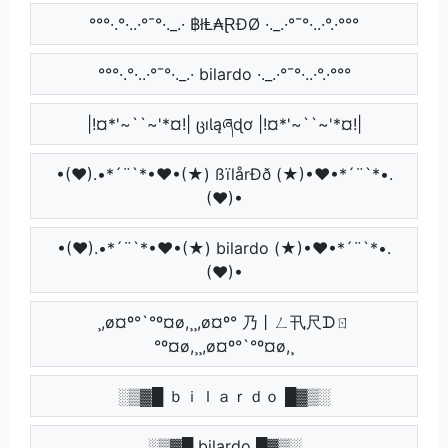
°°°·.°·..·°¯°·._.· ฿łⱠ₳ⱤĐØ ·._.·°¯°·..·°.·°°°
°°°·.°·..·°¯°·._.· bilardo ·._.·°¯°·..·°.·°°°
|!¤*'~``~'*¤!| ცıƖąཞɖơ |!¤*'~``~'*¤!|
•(♥).•*´¨`*•♥•(★) ßïlårÐð (★)•♥•*´¨`*•.
(♥)•
•(♥).•*´¨`*•♥•(★) bilardo (★)•♥•*´¨`*•.
(♥)•
¸,ø¤º°`°º¤ø,¸¸,ø¤º° 乃丨ㄥ卂尺ᗪㄖ
°º¤ø,¸¸,ø¤º°`°º¤ø,¸
░▒▓█ ｂｉｌａｒｄｏ █▓▒░
░▒▓█ bilardo █▓▒░