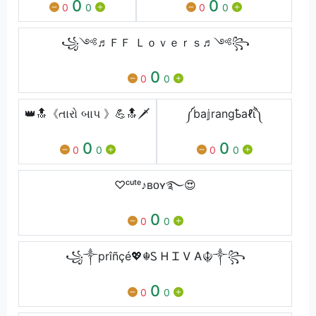
0
0
0
0
0
0
꧁༺♬ＦＦ Ｌｏｖｅｒｓ♬༺꧂
0
0
0
👑🔝《તારો બાપ ‍‍‍‍‍》💪🔝🗡
༼ba𝕛rangҍaℓΐ༽
0
0
0
0
0
0
♡ᶜᵘᵗᵉ♪ʙᴏʏ࿐😍
0
0
0
꧁༒prîñçé💖☬Ꮪ Ꮋ Ꮖ Ꮩ Ꭺ☬༒꧂
0
0
0