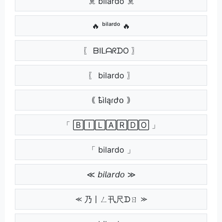
☠️ bilardo ☠️
🔥 ᵇⁱˡᵃʳᵈᵒ 🔥
〖 ᗷIᒪᗩᖇᗪO 〗
〖 bilardo 〗
｟ ҍìӀąɾժօ ｠
「 🄱🄸🄻🄰🅁🄳🄾 」
「 bilardo 」
≪ 𝘣𝘪𝘭𝘢𝘳𝘥𝘰 ≫
⪻ 乃丨ㄥ卂尺ᗪㄖ ⪼