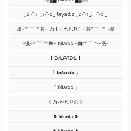
¸¸♬·¯·♩¸¸♪·¯·♫¸¸ Ⴆιʅαɾԃσ ¸¸♫·¯·♪¸¸♩·¯·♬¸¸
-漫~*'¨¯¨'*·舞~ 乃丨ㄥ卂尺ᗪㄖ ~舞*'¨¯¨'*·~漫-
-漫~*'¨¯¨'*·舞~ bilardo ~舞*'¨¯¨'*·~漫-
【 ᗷᓰᒪᗩᖇᕲᓍ 】
『 𝙗𝙞𝙡𝙖𝙧𝙙𝙤 』
『 bilardo 』
《 乃ﾉﾚﾑ尺りの 》
❥ 𝐛𝐢𝐥𝐚𝐫𝐝𝐨 ❥
❥ bilardo ❥