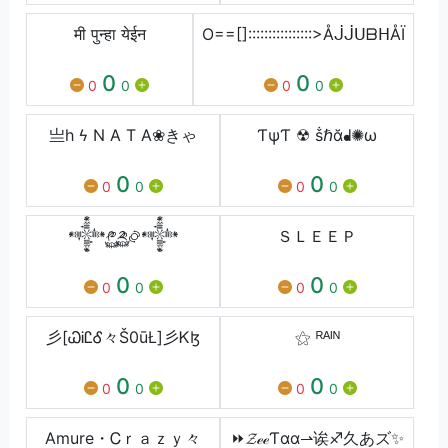
मी पुन्हा येईन
O==[]::::::::::::::::>ÅᒎᒎᑌᗷᕼÅÏ
0
0
0
0
0
0
亗h ϟ N A T A❀きゃ
ƬψƬ ☢ ṧℏᾰᖱ✺ω
0
0
0
0
0
0
𒀱༲࿆༫࿆࿂𒀱
ＳＬＥＥＰ
0
0
0
0
0
0
彡[ᏇᎥᏝᎴ々Š0ūŁ]彡Ꮶɮ
⚝ ᴿᴬᴵᴺ
0
0
0
0
0
0
Amure・Ꮯｒａｚｙ々
⏩𝓩ℯℯƬαα⇀诶♐久あズ✨