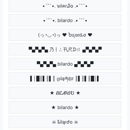
•´¯`•. ๖ilคr໓໐ .•´¯`•
•´¯`•. bilardo .•´¯`•
(っ◔◡◔)っ ♥ Ⴆιʅαɾԃσ ♥
▀▄▀▄▀▄ 乃丨ㄥ卂尺ᗪㄖ ▄▀▄▀▄▀
▀▄▀▄▀▄ bilardo ▄▀▄▀▄▀
▌│█║▌║▌║ ცıƖąཞɖơ ║▌║▌║█│▌
★ ᏰᎥᏝᏗᏒᎴᎧ ★
★ bilardo ★
☠ ҍìӀąɾժօ ☠