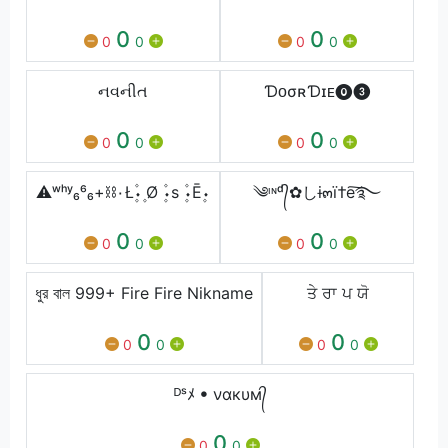
0
0
0
0
0
0
નવનીત
ƊᴏㅤσʀㅤƊɪᴇㅤ⓿❸
0
0
0
0
0
0
⚠ʷʰʸ₆⁶₆+⛓️۰Ł۪۰۫ ۪Ø ۪۰۫s ۪۰۫Ē۪۰
༄ᶦᶰᵈ᭄✿しɨ๓ï†e͠࿐
0
0
0
0
0
0
ধুর বাল 999+ Fire Fire Nikname
ਤੇ ਰਾ ਪ ਯੋ
0
0
0
0
0
0
ᴰˢﾒ ꔷ ναкυм᭄
0
0
0