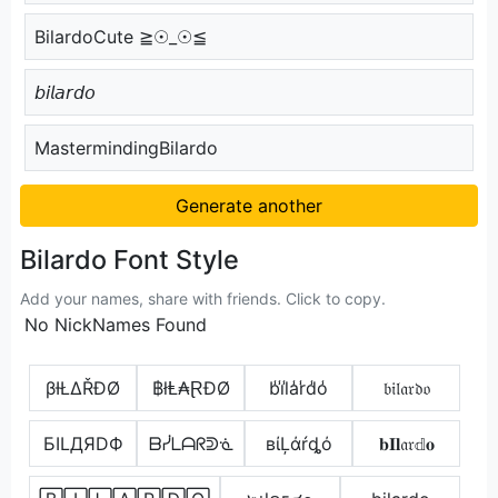
BilardoCute ≧☉_☉≦
𝘣𝘪𝘭𝘢𝘳𝘥𝘰
MastermindingBilardo
Generate another
Bilardo Font Style
Add your names, share with friends. Click to copy.
No NickNames Found
βƗŁΔŘĐØ
฿łⱠ₳ⱤĐØ
b̾i̾l̾a̾r̾d̾o̾
𝔟𝔦𝔩𝔞𝔯𝔡𝔬
БILДЯDФ
ᗷᓰᒪᗩᖇᕲᓍ
вίĻάŕȡό
𝐛𝐈𝐥𝔞𝔯𝕕𝐨