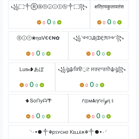
꧁۝༒Ⓡⓐⓝⓙⓘⓣⓗ༒۝꧂
क्षत्रियकुलावतंस
0
0
0
0
0
0
ⓢⓘⓡ❀ηαᐯ€€₦✿
꧁༺ℑᎯįᗫξℜ༻꧂
0
0
0
0
0
0
Ꮮⳙᵴⲏ❥あぼ
꧁ঔৣ☬ਕਿੳੁਟ ਸਰਦਾਰਨੀ☬ঔৣ꧂
0
0
0
0
0
0
🌵Տoᑎyᗩ🌴
ґ◎мѦηґ℮їℊη﹩
0
0
0
0
0
0
˙·٠•●༒☬pꜱʏᴄʜᴏ Kɪʟʟᴇʀ☬༒●•٠·˙