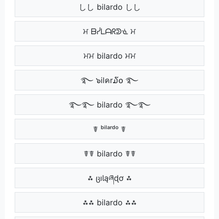
しし bilardo しし
ਮ ᗷᓰᒪᗩᖇᕲᓍ ਮ
ਮਮ bilardo ਮਮ
࿐ ๖ilคr໓໐ ࿐
࿐࿐ bilardo ࿐࿐
☤ ᵇⁱˡᵃʳᵈᵒ ☤
☤☤ bilardo ☤☤
⁂ ცıƖąཞɖơ ⁂
⁂⁂ bilardo ⁂⁂