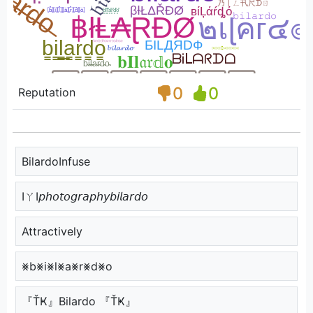
0
0
Reputation
BilardoInfuse
IㄚI𝘱𝘩𝘰𝘵𝘰𝘨𝘳𝘢𝘱𝘩𝘺𝘣𝘪𝘭𝘢𝘳𝘥𝘰
Attractively
⨳b⨳i⨳l⨳a⨳r⨳d⨳o
『ŤҜ』Bilardo 『ŤҜ』