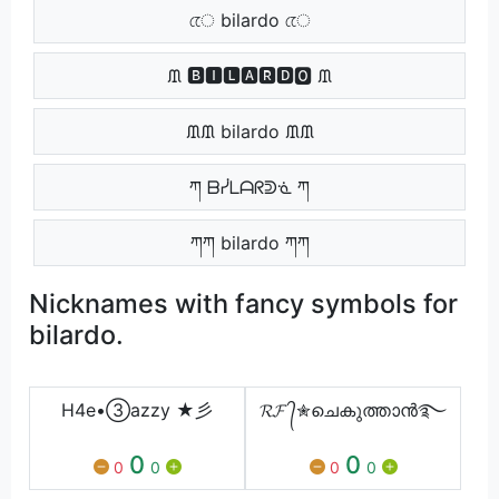
েে bilardo েে
ᙢ 🅱🅸🅻🅰🆁🅳🅾 ᙢ
ᙢᙢ bilardo ᙢᙢ
ཀ ᗷᓰᒪᗩᖇᕲᓍ ཀ
ཀཀ bilardo ཀཀ
Nicknames with fancy symbols for
bilardo.
H4e•③azzy ★彡
𝓡𝓕 ᭄✮ചെകുത്താൻ࿐
0
0
0
0
0
0