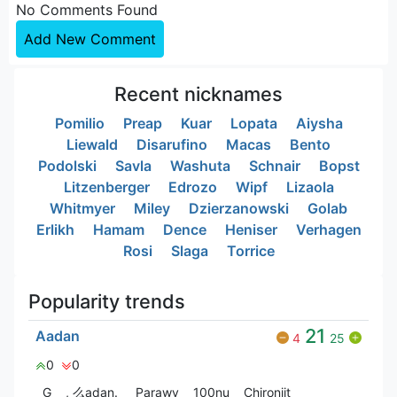
No Comments Found
Add New Comment
Recent nicknames
Pomilio
Preap
Kuar
Lopata
Aiysha
Liewald
Disarufino
Macas
Bento
Podolski
Savla
Washuta
Schnair
Bopst
Litzenberger
Edrozo
Wipf
Lizaola
Whitmyer
Miley
Dzierzanowski
Golab
Erlikh
Hamam
Dence
Heniser
Verhagen
Rosi
Slaga
Torrice
Popularity trends
21
Aadan
4
25
0
0
G
, 么adan.
Parawy
100nu
Chironjit