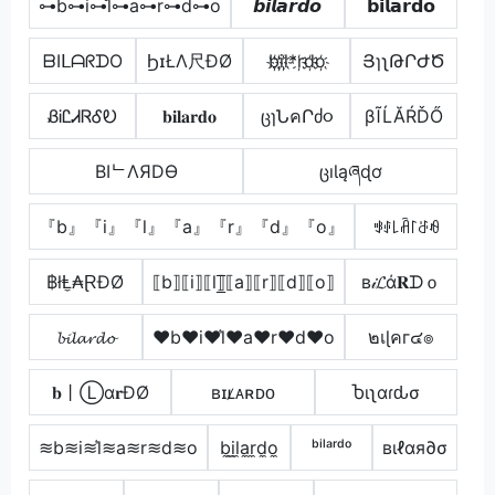
⊶b⊶i⊶l̊⊶a⊶r⊶d⊶o
𝙗𝙞𝙡𝙖𝙧𝙙𝙤
𝗯𝗶𝗹𝗮𝗿𝗱𝗼
ᗷIᒪᗩᖇᗪO
ϦɪŁΛ尺ÐØ
b҉i҉l҉*r҉d҉o҉
ՅɿʅԹՐԺԾ
ᏰᎥᏝᏗᏒᎴᎧ
𝐛𝐢𝐥𝐚𝐫𝐝𝐨
ცɿՆคՐძ૦
βĨĹĂŔĎŐ
BIᄂΛЯDӨ
ცıƖąཞɖơ
『b』『i』『l』『a』『r』『d』『o』
ꃃꂑ꒒ꋫ꒓ꁕꆂ
฿łⱠ̼₳ⱤĐØ
⟦b⟧⟦i⟧⟦l⟧̲̅⟦a⟧⟦r⟧⟦d⟧⟦o⟧
в𝒾𝓛ά𝐑ᗪｏ
𝓫𝓲𝓵𝓪𝓻𝓭𝓸
♥b♥i♥l͛♥a♥r♥d♥o
๒เɭคг๔๏
𝐛丨Ⓛα𝐫ĐØ
ʙɪʟ̷ᴀʀᴅᴏ
Ⴆιʅαɾԃσ
≋b≋i≋l͛≋a≋r≋d≋o
b̼i̼l̼a̼r̼d̼o̼
ᵇⁱˡᵃʳᵈᵒ
вιℓαя∂σ