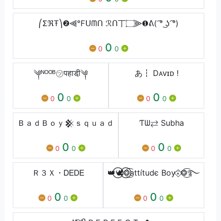
⎛ΣℜŦ⎞❷⫷℉ᑌᗰᑎ ℛᑎ丅۝⫸❶ᕕ( ͡° ͜ʖ ͡°)
0
0
0
༆ᴺᴼᴼᴮ㋡पहाडी़༆
あ┇ Dᴀᴠɪᴅ !
0
0
0
0
0
0
ＢａｄＢｏｙ𒆜ｓｑｕａｄ
Ƭᗯ⇄ Subha
0
0
0
0
0
0
Ｒ３Ｘ・ᎠᎬᎠᎬ
👑⃝🕊️⃝❂͜͡attítudє Boy⍣⃟❂͜͡࿐
0
0
0
0
0
0