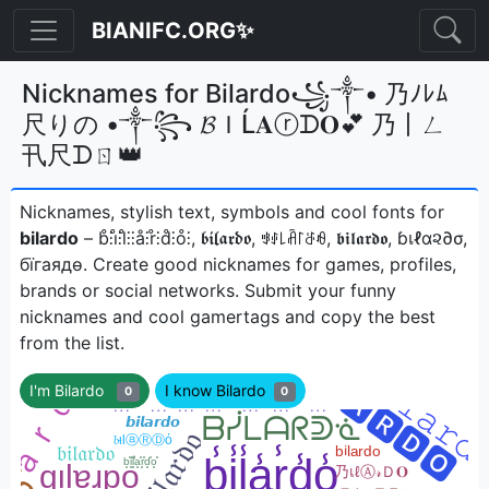
BIANIFC.ORG✨
Nicknames for Bilardo꧁༒• 乃ﾉﾚﾑ
尺りの •༒꧂ 𝓑ＩĹ𝐀ⓡᗪ𝐎💕 乃丨ㄥ
卂尺ᗪㄖ👑
Nicknames, stylish text, symbols and cool fonts for
bilardo
– b̊⫶i̊⫶l̊⫶⫶å⫶r̊⫶d̊⫶o̊⫶, 𝖇𝖎𝖑𝖆𝖗𝖉𝖔, ꃃꂑ꒒ꋫ꒓ꁕꆂ, 𝖇𝖎𝖑𝖆𝖗𝖉𝖔, ɓเℓα૨∂σ,
бїгаядѳㅤ. Create good nicknames for games, profiles,
brands or social networks. Submit your funny
nicknames and cool gamertags and copy the best
from the list.
I'm Bilardo
I know Bilardo
0
0