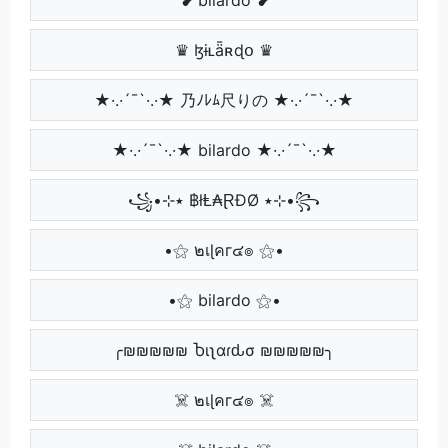
♛ ɮɨʟǟʀɖօ ♛
★·.·´¯`·.·★ 乃ﾉﾚﾑ尺りの ★·.·´¯`·.·★
★·.·´¯`·.·★ bilardo ★·.·´¯`·.·★
꧁•⊹٭ ฿łⱠ₳ⱤĐØ ٭⊹•꧂
•⚝ ๒เɭคг๔๏ ⚝•
•⚝ bilardo ⚝•
╭₪₪₪₪₪ Ⴆιʅαɾԃσ ₪₪₪₪₪╮
☠️ ๒เɭคг๔๏ ☠️