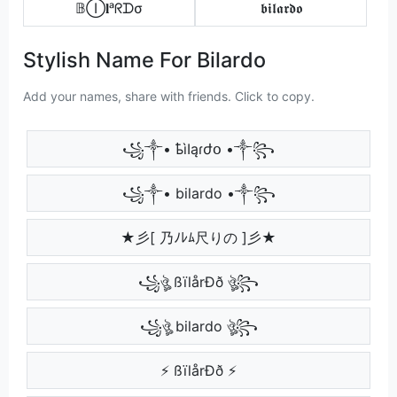
𝔹Ⓘ𝐥ᵃᖇᗪσ
𝖇𝖎𝖑𝖆𝖗𝖉𝖔
Stylish Name For Bilardo
Add your names, share with friends. Click to copy.
꧁༒• ҍìӀąɾժօ •༒꧂
꧁༒• bilardo •༒꧂
★彡[ 乃ﾉﾚﾑ尺りの ]彡★
꧁ঔৣ ßïlårÐð ঔৣ꧂
꧁ঔৣ bilardo ঔৣ꧂
⚡ ßïlårÐð ⚡