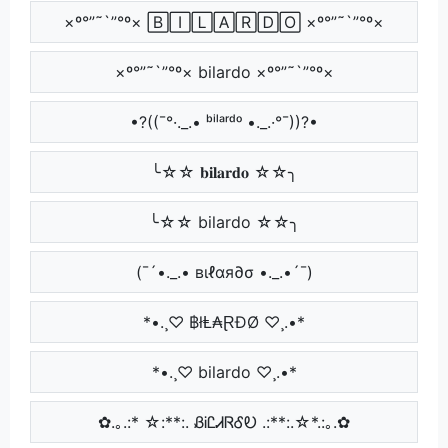
×º°”˜`”°º× 🄱🄸🄻🄰🅁🄳🄾 ×º°”˜`”°º×
×º°”˜`”°º× bilardo ×º°”˜`”°º×
•?((¯°·._.• ᵇⁱˡᵃʳᵈᵒ •._.·°¯))?•
╰☆☆ 𝐛𝐢𝐥𝐚𝐫𝐝𝐨 ☆☆╮
╰☆☆ bilardo ☆☆╮
(¯´•._.• вιℓαя∂σ •._.•´¯)
*•.¸♡ ฿łⱠ₳ⱤĐØ ♡¸.•*
*•.¸♡ bilardo ♡¸.•*
✿.｡.:* ☆:**:. ᏰᎥᏝᏗᏒᎴᎧ .:**:.☆*.:｡.✿