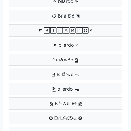
⪻ bilardo ⪼
巛 ßïlårÐð ◥
◤ 🄱🄸🄻🄰🅁🄳🄾 ୧
◤ bilardo ୧
୨ вιℓαя∂σ ⪑
⪒ ßïlårÐð ᯓ
⪒ bilardo ᯓ
⪓ BIᄂΛЯDӨ ⪔
❽ ᗷᓰᒪᗩᖇᕲᓍ ❽