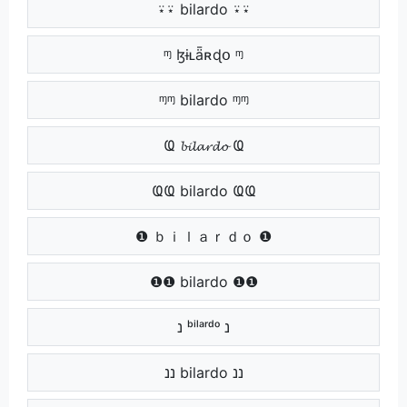
⍣⍣ bilardo ⍣⍣
ᶬ ɮɨʟǟʀɖօ ᶬ
ᶬᶬ bilardo ᶬᶬ
Ҩ 𝓫𝓲𝓵𝓪𝓻𝓭𝓸 Ҩ
ҨҨ bilardo ҨҨ
❶ ｂｉｌａｒｄｏ ❶
❶❶ bilardo ❶❶
נ ᵇⁱˡᵃʳᵈᵒ נ
ננ bilardo ננ