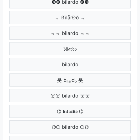
❽❽ bilardo ❽❽
﹃ ßïlårÐð ﹃
﹃﹃ bilardo ﹃﹃
𝔟𝔦𝔩𝔞𝔯𝔡𝔬
bilardo
웃 bᵢₗₐᵣdₒ 웃
웃웃 bilardo 웃웃
⌬ 𝖇𝖎𝖑𝖆𝖗𝖉𝖔 ⌬
⌬⌬ bilardo ⌬⌬