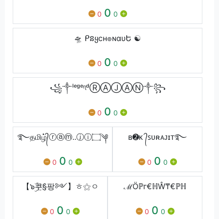
0
0
0
🛸 ᑭនყcʜ๏ɴαυԵ ☯️
0
0
0
꧁༒ˡᵉᵍᵉᶯᵈⓇⒶⒿⒶⓃ༒꧂
0
0
0
࿐தமிழ்᭄ⓡⓐⓜ..ⓙⓘ۝༆
ʙ➋ᴋ ᭄ꜱᴜʀᴀᴊɪᴛ࿐
0
0
0
0
0
0
【๖ۣۜ쿠҈§팡༻】ㅎ⚝ㅇ
ℳÖℙг€ℍŴ₸€ℙℍ
0
0
0
0
0
0