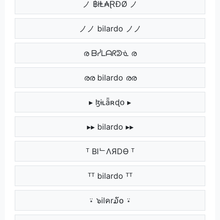
ノ ฿łⱠ₳ⱤĐØ ノ
ノノ bilardo ノノ
ര ᗷᓰᒪᗩᖇᕲᓍ ര
രര bilardo രര
▸ ɮɨʟǟʀɖօ ▸
▸▸ bilardo ▸▸
ᵀ BIᄂΛЯDӨ ᵀ
ᵀᵀ bilardo ᵀᵀ
⍣ ๖ilคr໓໐ ⍣