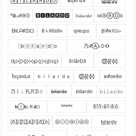
🄱🄸🄻🄰🅁🄳🄾
๒เɭคг๔๏
b̳i̳l̳̲a̳r̳d̳o̳
ᵇ𝐢𝐋𝔞ᖇ∂ⓞ
🅱🅸🅻🅰🆁🅳🅾
𝓫𝓲𝓵𝓪𝓻𝓭𝓸
𝓫ιlⓐⓇⒹό
ᗷᎥᒪᗩᖇᗪᗝ
8⇂ʎ6s9ʌ
qᴉlɐɹpo
β𝕚ℓค𝓡𝔻𝑜
░b░i░l░a░r░d░o
乃เℓⒶ𝓇Ｄ𝐎
⧼b̼⧽⧼i̼⧽⧼l̼⧽⧽⧼a̼⧽⧼r̼⧽⧼d̼⧽⧼o̼⧽
ßïlårÐð
b͓̽i͓̽l͓̽̾a͓̽r͓̽d͓̽o͓̽
Ⴆιʅαɾԃσ
ｂｉｌａｒｄｏ
b͓̽i͓̽l͓̽a͓̽r͓̽d͓̽o͓̽
вιℓαя∂σ
乃丨ㄥ卂尺ᗪㄖ
b̶i̶l̶a̶r̶d̶o̶
𝘣𝘪𝘭𝘢𝘳𝘥𝘰
𝚋𝚒𝚕𝚊𝚛𝚍𝚘
𝐛Ⓘ𝐥𝕒Ｒ𝐝𝕆
ᵇⁱˡᵃʳᵈᵒ
b̊⫶i̊⫶l̊⫶⫶å⫶r̊⫶d̊⫶o̊⫶
⦏b̂⦎⦏î⦎⦏l̂⦎⦎⦏â⦎⦏r̂⦎⦏d̂⦎⦏ô⦎
ⓑⓘⓛⓐⓡⓓⓞ
b͎i͎l͎a͎r͎d͎o͎