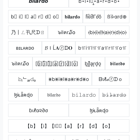
𝙗𝙞𝙡𝙖𝙧𝙙𝙤
b⋆i⋆l⋆͎͍͐⋆a⋆r⋆d⋆o⋆
b⃣ i⃣ l⃣ a⃣ r⃣ d⃣ o⃣
𝐛𝐢𝐥𝐚𝐫𝐝𝐨
ჩἶlმΓძõ
ßïﾚαrd⊕
乃丨ㄥ卂尺ᗪㄖ
๖ilคr໓໐
⦑b⦒⦑i⦒⦑l⦒̂⦑a⦒⦑r⦒⦑d⦒⦑o⦒
ʙɪʟᴀʀᴅᴏ
𝓑ＩĹ𝐀ⓡᗪ𝐎
b꜉꜍i꜉꜍l꜉꜍꜉꜍a꜉꜍r꜉꜍꜉꜍o꜉꜍
๖ilคr໓໐
[b̲̅][i̲̅][l̲̅]̼[a̲̅][r̲̅][d̲̅][o̲̅]
b͎i͎l͎͓̽a͎r͎d͎o͎
𝖇𝖎𝖑𝖆𝖗𝖉𝖔
𝚋ᵢᄂₐᵣ𝚍ₒ
⨳b⨳i⨳l⨳a⨳r⨳d⨳o
ᗷเℓ𝒶ⓡᗪｏ
ɮɨʟǟʀɖօ
𝔟𝔦𝔩𝔞𝔯𝔡𝔬
𝚋𝚒𝚕𝚊𝚛𝚍𝚘
𝚋̷𝚒̷𝚕̷̴𝚊̷𝚛̷𝚍̷𝚘̷
ɓเℓα૨∂σ
ɮɨʟǟʀɖօ
【b】【i】【l】⃣【a】【r】【d】【o】