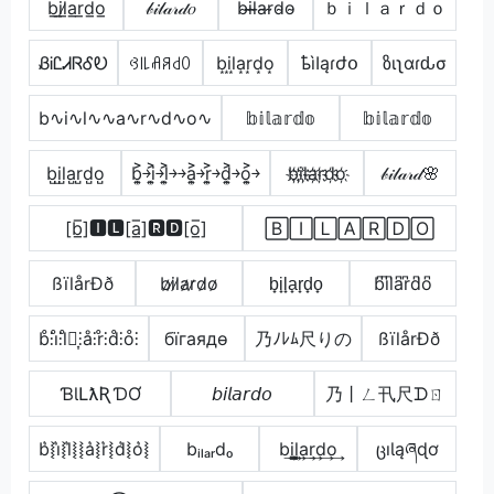
b̲i̲l̷̲a̲r̲d̲o̲
𝒷𝒾𝓁𝒶𝓇𝒹𝑜
b̴i̴l̴̶a̴r̴d̴o̴
ｂｉｌａｒｄｏ
ᏰᎥᏝᏗᏒᎴᎧ
ꃳ꒐꒒ꋬꋪ꒯ꄲ
b͙i͙l͙a͙r͙d͙o͙
ҍìӀąɾժօ
ზιʅαɾԃσ
b∿i∿l∿∿a∿r∿d∿o∿
𝕓𝕚𝕝𝕒𝕣𝕕𝕠
𝕓𝕚𝕝𝕒𝕣𝕕𝕠
b̺i̺l̺a̺r̺d̺o̺
b͎͍͐￫i͎͍͐￫l͎͍͐￫￫a͎͍͐￫r͎͍͐￫d͎͍͐￫o͎͍͐￫
b҉i҉l҉a҉r҉d҉o҉
𝒷𝒾𝓁𝒶𝓇𝒹🌸
[b̲̅]🅸🅻[a̲̅]🆁🅳[o̲̅]
🄱🄸🄻🄰🅁🄳🄾
ßïlårÐð
b̷i̷l̷a̷r̷d̷o̷
b̟i̟l̟a̟r̟d̟o̟
b͆i͆l͆a͆r͆d͆o͆
b̊⫶i̊⫶l̊⫶͎⫶å⫶r̊⫶d̊⫶o̊⫶
бїгаядѳ
乃ﾉﾚﾑ尺りの
ßïlårÐð
ƁƖԼƛƦƊƠ
𝘣𝘪𝘭𝘢𝘳𝘥𝘰
乃丨ㄥ卂尺ᗪㄖ
b͛⦚i͛⦚l͛⦚⦚a͛⦚r͛⦚d͛⦚o͛⦚
bᵢₗₐᵣdₒ
b͢i͢l̳͢a͢r͢d͢o͢
ცıƖąཞɖơ