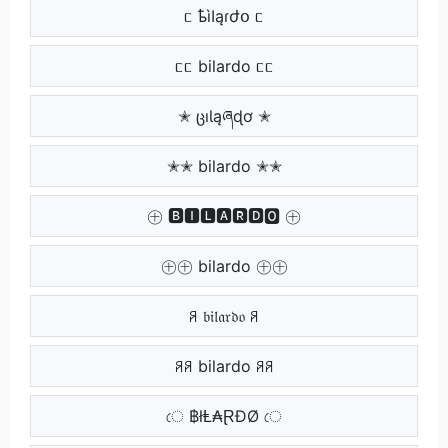
ᥴ ҍìӀąɾժօ ᥴ
ᥴᥴ bilardo ᥴᥴ
✭ ცıƖąཞɖơ ✭
✭✭ bilardo ✭✭
㊉ 🅱🅸🅻🅰🆁🅳🅾 ㊉
㊉㊉ bilardo ㊉㊉
ꋪ 𝔟𝔦𝔩𝔞𝔯𝔡𝔬 ꋪ
ꋪꋪ bilardo ꋪꋪ
ে ฿łⱠ₳ⱤĐØ ে