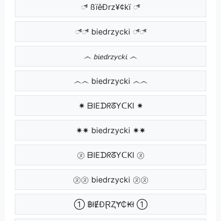
್ ßïêÐrz¥¢kï ್
್್ biedrzycki ್್
෴ 𝘣𝘪𝘦𝘥𝘳𝘻𝘺𝘤𝘬𝘪 ෴
෴෴ biedrzycki ෴෴
✷ ᗷIEᗪᖇᘔYᑕKI ✷
✷✷ biedrzycki ✷✷
㋦ ᗷIEᗪᖇᘔYᑕKI ㋦
㋦㋦ biedrzycki ㋦㋦
① ฿łɆĐⱤⱫɎ₵₭ł ①