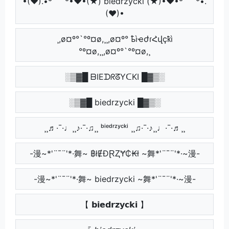
•(♥).•*´¨`*•♥•(★) biedrzycki (★)•♥•*´¨`*•.
(♥)•
¸,ø¤º°`°º¤ø,¸¸,ø¤º° ҍìҽժɾՀվçҟì
°º¤ø,¸¸,ø¤º°`°º¤ø,¸
░▒▓█ ᗷIEᗪᖇᘔYᑕKI █▓▒░
░▒▓█ biedrzycki █▓▒░
¸¸♬·¯·♩¸¸♪·¯·♫¸¸ ᵇⁱᵉᵈʳᶻʸᶜᵏⁱ ¸¸♫·¯·♪¸¸♩·¯·♬¸¸
-漫~*'¨¯¨'*·舞~ ฿łɆĐⱤⱫɎ₵₭ł ~舞*'¨¯¨'*·~漫-
-漫~*'¨¯¨'*·舞~ biedrzycki ~舞*'¨¯¨'*·~漫-
【 𝗯𝗶𝗲𝗱𝗿𝘇𝘆𝗰𝗸𝗶 】