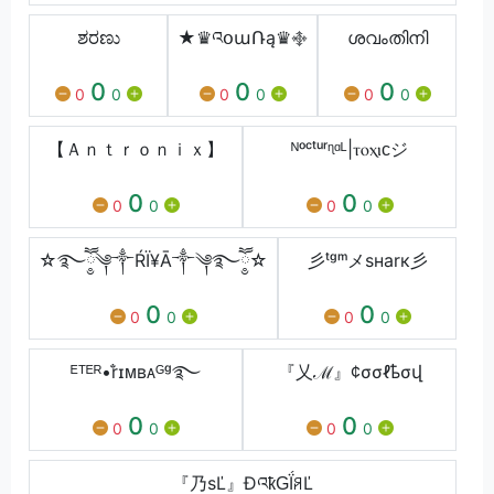
ಶರಣು
★♛འօաՌą♛࿇
ശവംതിനി
0
0
0
0
0
0
0
0
0
【Ａｎｔｒｏｎｉｘ】
ᴺᵒᶜᵗᵘʳᶯᵅᴸ|ⲧⲟⲭⲓᴄジ
0
0
0
0
0
0
☆࿐ཽ༵༆༒ŔÏ¥Ā༒༆࿐ཽ༵☆
彡ᵗᵍᵐメsнarк彡
0
0
0
0
0
0
ᴱᵀᴱᴿ•r̐ɪᴍʙᴀᴳᵍ࿐
『乂ℳ』¢σσℓҍσվ
0
0
0
0
0
0
『乃ѕĽ』ÐའҟԌḮꋪĽ