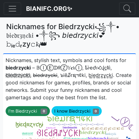
BIANIFC.ORG✨
Nicknames for Biedrzycki꧁༒•
𝔟𝔦𝔢𝔡𝔯𝔷𝔶𝔠𝔨𝔦 •༒꧂ 𝘣𝘪𝘦𝘥𝘳𝘻𝘺𝘤𝘬𝘪💕
𝚋ᵢₑ𝚍ᵣzy𝚌𝓴ᵢ👑
Nicknames, stylish text, symbols and cool fonts for
biedrzycki
– 𝔹ⒾⒺᗪᖇⓏ𝕐𝐜𝔨Ⓘ, ҍìҽժɾՀվçҟì,
b҉i҉e҉d҉r҉z҉y҉c҉k҉i҉, b̶i̶e̶d̶r̶z̶y̶c̶k̶i̶, ๖iē໓rຊฯ¢ki, b̺i̺e̺d̺r̺z̺y̺c̺k̺i̺ㅤ. Create
good nicknames for games, profiles, brands or social
networks. Submit your funny nicknames and cool
gamertags and copy the best from the list.
I'm Biedrzycki
I know Biedrzycki
0
0