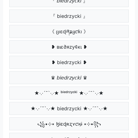
『 𝘣𝘪𝘦𝘥𝘳𝘻𝘺𝘤𝘬𝘪 』
『 biedrzycki 』
《 ცıɛɖཞʑყƈƙı 》
❥ вιє∂яzу¢кι ❥
❥ biedrzycki ❥
♛ 𝘣𝘪𝘦𝘥𝘳𝘻𝘺𝘤𝘬𝘪 ♛
★·.·´¯`·.·★ ᵇⁱᵉᵈʳᶻʸᶜᵏⁱ ★·.·´¯`·.·★
★·.·´¯`·.·★ biedrzycki ★·.·´¯`·.·★
꧁•⊹٭ ɮɨɛɖʀʐʏƈӄɨ ٭⊹•꧂