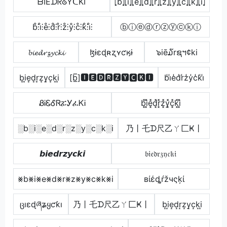
ᗷIEᗪᖇᘔYᑕKI
⦏b̂⦎⦏î⦎⦏ê⦎⦏d̂⦎⦏r̂⦎⦏ẑ⦎⦏ŷ⦎⦏ĉ⦎⦏k̂⦎⦏î⦎
b̊⫶i̊⫶e̊⫶d̊⫶r̊⫶z̊⫶ẙ⫶c̊⫶k̊⫶i̊⫶
ⓑⓘⓔⓓⓡⓩⓨⓒⓚⓘ
𝓫𝓲𝓮𝓭𝓻𝔃𝔂𝓬𝓴𝓲
ɮɨɛɖʀʐʏƈӄɨ
๖iē໓rຊฯ¢ki
b͎i͎e͎d͎r͎z͎y͎c͎k͎i͎
[b̲̅]🅸🅴🅳🆁🆉🆈🅲🅺🅸
b̾i̾e̾d̾r̾z̾y̾c̾k̾i̾
ᏰᎥᏋᎴᏒፚᎩፈᏦᎥ
b͓̽i͓̽e͓̽d͓̽r͓̽z͓̽y͓̽c͓̽k͓̽i͓̽
░b░i░e░d░r░z░y░c░k░i
乃丨乇ᗪ尺乙ㄚ匚Ҝ丨
𝙗𝙞𝙚𝙙𝙧𝙯𝙮𝙘𝙠𝙞
𝔟𝔦𝔢𝔡𝔯𝔷𝔶𝔠𝔨𝔦
⨳b⨳i⨳e⨳d⨳r⨳z⨳y⨳c⨳k⨳i
вίέȡŕžчςķί
ცıɛɖཞʑყƈƙı
乃丨乇ᗪ尺乙ㄚ匚Ҝ丨
b͙i͙e͙d͙r͙z͙y͙c͙k͙i͙