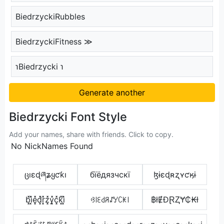
BiedrzyckiRubbles
BiedrzyckiFitness ≫
℩Biedrzycki ℩
Generate another
Biedrzycki Font Style
Add your names, share with friends. Click to copy.
No NickNames Found
ცıɛɖཞʑყƈƙı
бїёдязчcкї
ɮɨɛɖʀʐʏƈӄɨ
b͓̽i͓̽e͓̽d͓̽r͓̽z͓̽y͓̽c͓̽k͓̽i͓̽
ꃳ꒐ꏂ꒯ꋪꁴꌦꉔꀘ꒐
฿łɆĐⱤⱫɎ₵₭ł