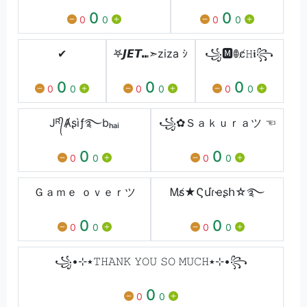
0
0
0
0
0
0
✔
𖤐𝙅𝙀𝙏⑉➣ziza ｼ
꧁🅼ꂦc̸𝙷𝖎꧂
0
0
0
0
0
0
0
0
0
Jᴿ᭄Ⱥʂìƒ࿐bₕₐᵢ
꧁✿Ｓａｋｕｒａツ ☜
0
0
0
0
0
0
Ｇａｍｅ ｏｖｅｒツ
Ꮇs̸★Ϛմɾҽʂհ☆࿐
0
0
0
0
0
0
꧁•⊹٭𝚃𝙷𝙰𝙽𝙺 𝚈𝙾𝚄 𝚂𝙾 𝙼𝚄𝙲𝙷٭⊹•꧂
0
0
0