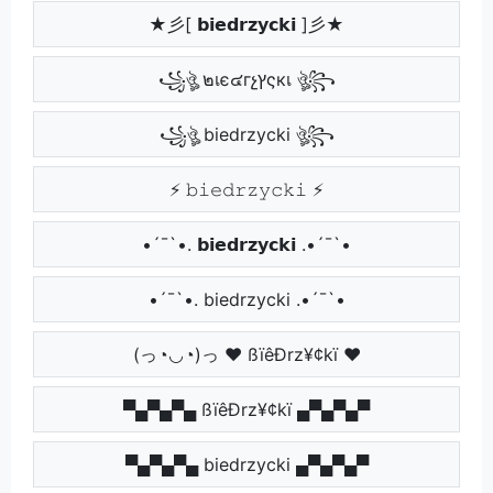
★彡[ 𝗯𝗶𝗲𝗱𝗿𝘇𝘆𝗰𝗸𝗶 ]彡★
꧁ঔৣ ๒เє๔гչץςкเ ঔৣ꧂
꧁ঔৣ biedrzycki ঔৣ꧂
⚡ 𝚋𝚒𝚎𝚍𝚛𝚣𝚢𝚌𝚔𝚒 ⚡
•´¯`•. 𝗯𝗶𝗲𝗱𝗿𝘇𝘆𝗰𝗸𝗶 .•´¯`•
•´¯`•. biedrzycki .•´¯`•
(っ◔◡◔)っ ♥ ßïêÐrz¥¢kï ♥
▀▄▀▄▀▄ ßïêÐrz¥¢kï ▄▀▄▀▄▀
▀▄▀▄▀▄ biedrzycki ▄▀▄▀▄▀