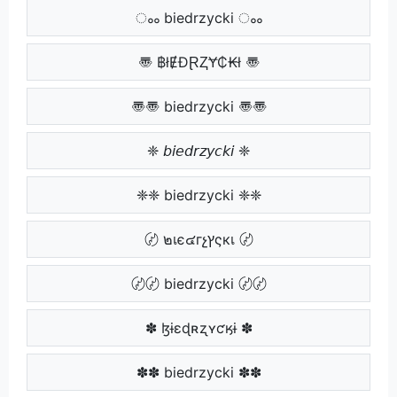
ംം biedrzycki ംം
〠 ฿łɆĐⱤⱫɎ₵₭ł 〠
〠〠 biedrzycki 〠〠
❈ 𝘣𝘪𝘦𝘥𝘳𝘻𝘺𝘤𝘬𝘪 ❈
❈❈ biedrzycki ❈❈
〄 ๒เє๔гչץςкเ 〄
〄〄 biedrzycki 〄〄
✽ ɮɨɛɖʀʐʏƈӄɨ ✽
✽✽ biedrzycki ✽✽