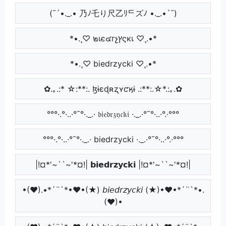
(¯´•._.• 乃ﾉ乇り尺乙ﾘᄃズﾉ •._.•´¯)
*•.¸♡ ๒เє๔гչץςкเ ♡¸.•*
*•.¸♡ biedrzycki ♡¸.•*
✿.｡.:* ☆:**:. ɮɨɛɖʀʐʏƈӄɨ .:**:.☆*.:｡.✿
°°°·.°·..·°¯°·._.· 𝔟𝔦𝔢𝔡𝔯𝔷𝔶𝔠𝔨𝔦 ·._.·°¯°·..·°.·°°°
°°°·.°·..·°¯°·._.· biedrzycki ·._.·°¯°·..·°.·°°°
|!¤*'~``~'*¤!| 𝗯𝗶𝗲𝗱𝗿𝘇𝘆𝗰𝗸𝗶 |!¤*'~``~'*¤!|
•(♥).•*´¨`*•♥•(★) 𝘣𝘪𝘦𝘥𝘳𝘻𝘺𝘤𝘬𝘪 (★)•♥•*´¨`*•.
(♥)•