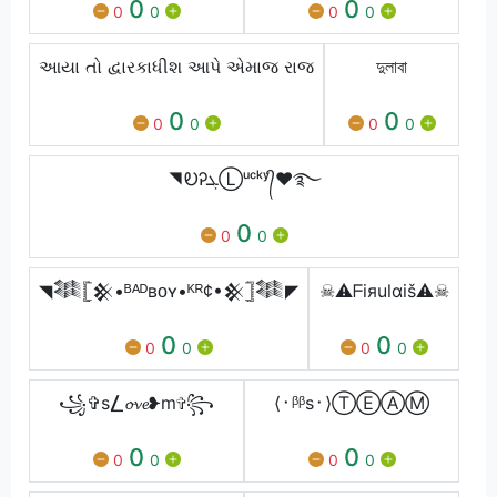
0
0
0
0
0
0
આયા તો દ્વારકાધીશ આપે એમાજ રાજ
দুলাবা
0
0
0
0
0
0
◥ᎧᎮܓⓁᵘᶜᵏʸ᭄❤࿐
0
0
0
◥𒈞𓊈𒆜•ᴮᴬᴰʙᴏʏ•ᴷᴿ¢•𒆜𓊉𒈞◤
☠⚠ᖴiяulαiš⚠☠
0
0
0
0
0
0
꧁✞s⎳𝓸𝓿𝓮❥m✞꧂
⟨᛫ᵝᵝs᛫⟩ⓉⒺⒶⓂ
0
0
0
0
0
0