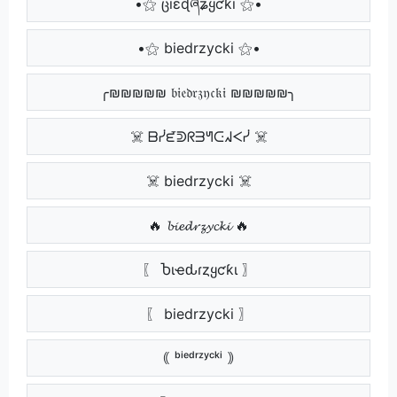
•⚝ ცıɛɖཞʑყƈƙı ⚝•
•⚝ biedrzycki ⚝•
╭₪₪₪₪₪ 𝔟𝔦𝔢𝔡𝔯𝔷𝔶𝔠𝔨𝔦 ₪₪₪₪₪╮
☠️ ᗷᓰᘿᕲᖇᗱᖻᑢᖽᐸᓰ ☠️
☠️ biedrzycki ☠️
🔥 𝓫𝓲𝓮𝓭𝓻𝔃𝔂𝓬𝓴𝓲 🔥
〖 Ⴆιҽԃɾȥყƈƙι 〗
〖 biedrzycki 〗
｟ ᵇⁱᵉᵈʳᶻʸᶜᵏⁱ ｠