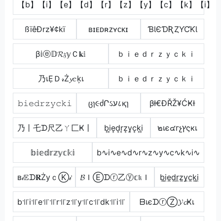
【b】【i】【e】【d】【r】【z】【y】【c】【k】【i】
ßïêÐrz¥¢kï
ʙɪᴇᴅʀᴢʏᴄᴋɪ
ƁƖЄƊƦȤƳƇƘƖ
β𝕚ⓔ𝔻𝓡𝔷𝕪Ｃ𝐤𝕚
ｂｉｅｄｒｚｙｃｋｉ
乃เẸＤ𝓇Ż𝔂𝕔ķเ
ｂｉｅｄｒｚｙｃｋｉ
𝚋𝚒𝚎𝚍𝚛𝚣𝚢𝚌𝚔𝚒
ცɿ૯ძՐઽע८қɿ
βƗ€ĐŘŽ¥ĆҜƗ
乃丨乇ᗪ尺乙ㄚ匚Ҝ丨
b͎i͎e͎d͎r͎z͎y͎c͎k͎i͎
๒เє๔гչץςкเ
𝕓𝕚𝕖𝕕𝕣𝕫𝕪𝕔𝕜𝕚
b∿i∿e∿d∿r∿z∿y∿c∿k∿i∿
в𝒾𝔼ᗪ𝐑ŻуｃⓀ𝒾
𝓑ＩⒺᗪⓡ乙ⓨ𝕔𝔨Ｉ
b̼i̼e̼d̼r̼z̼y̼c̼k̼i̼
b꜉꜍i꜉꜍e꜉꜍꜉꜍r꜉꜍z꜉꜍y꜉꜍c꜉꜍dk꜉꜍i꜉꜍
ᗷเєᗪⓡⓏ𝓨𝓬Ҝเ