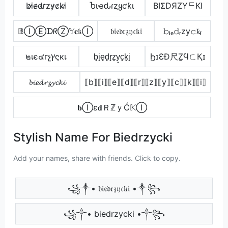
b̷i̷e̷d̷r̷z̷y̷c̷k̷i̷
Ⴆιҽԃɾȥყƈƙι
BIΣDЯZYᄃKI
𝔹ⒾⒺᗪᖇⓏ𝕐𝐜𝔨Ⓘ
𝔟𝔦𝔢𝔡𝔯𝔷𝔶𝔠𝔨𝔦
𝚋ᵢₑ𝚍ᵣzy𝚌𝓴ᵢ
๒เє๔гչץςкเ
b̟i̟e̟d̟r̟z̟y̟c̟k̟i̟
ϦɪƐÐ尺ẔϤㄈҚɪ
𝓫𝓲𝓮𝓭𝓻𝔃𝔂𝓬𝓴𝓲
⟦b⟧⟦i⟧⟦e⟧⟦d⟧⟦r⟧⟦z⟧⟦y⟧⟦c⟧⟦k⟧⟦i⟧
𝐛Ⓘε𝐝ＲℤｙĆ𝕂Ⓘ
Stylish Name For Biedrzycki
Add your names, share with friends. Click to copy.
꧁༒• 𝔟𝔦𝔢𝔡𝔯𝔷𝔶𝔠𝔨𝔦 •༒꧂
꧁༒• biedrzycki •༒꧂