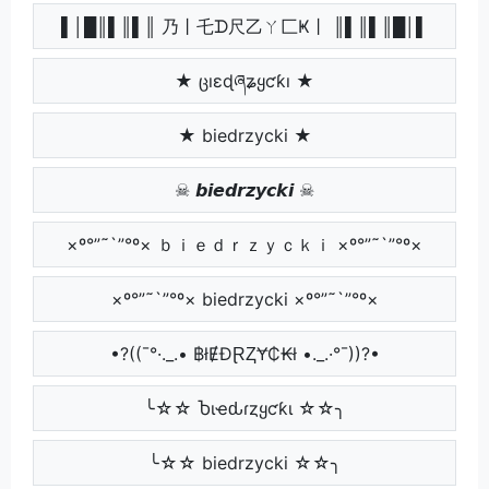
▌│█║▌║▌║ 乃丨乇ᗪ尺乙ㄚ匚Ҝ丨 ║▌║▌║█│▌
★ ცıɛɖཞʑყƈƙı ★
★ biedrzycki ★
☠ 𝙗𝙞𝙚𝙙𝙧𝙯𝙮𝙘𝙠𝙞 ☠
×º°”˜`”°º× ｂｉｅｄｒｚｙｃｋｉ ×º°”˜`”°º×
×º°”˜`”°º× biedrzycki ×º°”˜`”°º×
•?((¯°·._.• ฿łɆĐⱤⱫɎ₵₭ł •._.·°¯))?•
╰☆☆ Ⴆιҽԃɾȥყƈƙι ☆☆╮
╰☆☆ biedrzycki ☆☆╮