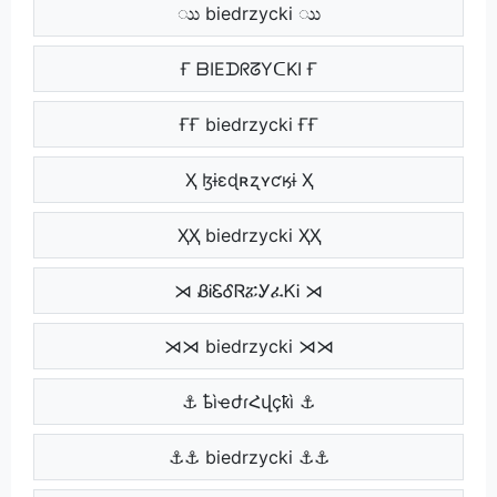
ುು biedrzycki ುು
Ғ ᗷIEᗪᖇᘔYᑕKI Ғ
ҒҒ biedrzycki ҒҒ
Ҳ ɮɨɛɖʀʐʏƈӄɨ Ҳ
ҲҲ biedrzycki ҲҲ
⋊ ᏰᎥᏋᎴᏒፚᎩፈᏦᎥ ⋊
⋊⋊ biedrzycki ⋊⋊
⚓ ҍìҽժɾՀվçҟì ⚓
⚓⚓ biedrzycki ⚓⚓