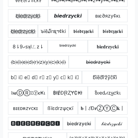
ꃃꂑꍟꁕ꒓ꁴꐟꏸꀗꂑ
⊶b⊶i⊶e⊶d⊶r⊶z⊶y⊶c⊶k⊶i
b҉i҉e҉d҉r҉z҉y҉c҉k҉i҉
𝙗𝙞𝙚𝙙𝙧𝙯𝙮𝙘𝙠𝙞
вιє∂яzу¢кι
b҉i҉e҉d҉r҉z҉y҉c҉k҉i҉
๖iē໓rຊฯ¢ki
𝖇𝖎𝖊𝖉𝖗𝖟𝖞𝖈𝖐𝖎
𝖇𝖎𝖊𝖉𝖗𝖟𝖞𝖈𝖐𝖎
8⇂ގ9sʞlㄥz⇂
ᵇⁱᵉᵈʳᶻʸᶜᵏⁱ
𝐛𝐢𝐞𝐝𝐫𝐳𝐲𝐜𝐤𝐢
⦑b⦒⦑i⦒⦑e⦒⦑d⦒⦑r⦒⦑z⦒⦑y⦒⦑c⦒⦑k⦒⦑i⦒
b̶i̶e̶d̶r̶z̶y̶c̶k̶i̶
b⃣ i⃣ e⃣ d⃣ r⃣ z⃣ y⃣ c⃣ k⃣ i⃣
b͆i͆e͆d͆r͆z͆y͆c͆k͆i͆
𝓫ι𝐞ⒹⓇℤⓨ𝐜Ҝι
฿łɆĐⱤⱫɎ₵₭ł
ზιҽԃɾȥყƈƙι
ʙɪᴇᴅʀᴢʏᴄᴋɪ
ßïεdrzψςκï
𝐛丨𝓔Đ𝐫ⓏⓎⒸ𝐤丨
🅱🅸🅴🅳🆁🆉🆈🅲🅺🅸
b̴i̴e̴d̴r̴z̴y̴c̴k̴i̴
𝒷𝒾𝑒𝒹𝓇𝓏𝓎𝒸𝓀𝒾