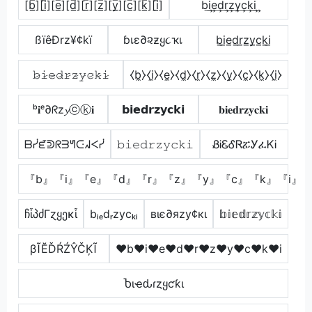
[b̲̅][i̲̅][e̲̅][d̲̅][r̲̅][z̲̅][y̲̅][c̲̅][k̲̅][i̲̅]
b͢i͢e͢d͢r͢z͢y͢c͢k͢i͢
ßïêÐrz¥¢kï
ɓเε∂૨ƶყ૮ҡเ
b̲i̲e̲d̲r̲z̲y̲c̲k̲i̲
𝚋̷𝚒̷𝚎̷𝚍̷𝚛̷𝚣̷𝚢̷𝚌̷𝚔̷𝚒̷
⧼b̼⧽⧼i̼⧽⧼e̼⧽⧼d̼⧽⧼r̼⧽⧼z̼⧽⧼y̼⧽⧼c̼⧽⧼k̼⧽⧼i̼⧽
ᵇ𝐢ᵉ∂ᖇz𝔂ⓒⓚ𝐢
𝗯𝗶𝗲𝗱𝗿𝘇𝘆𝗰𝗸𝗶
𝐛𝐢𝐞𝐝𝐫𝐳𝐲𝐜𝐤𝐢
ᗷᓰᘿᕲᖇᗱᖻᑢᖽᐸᓰ
𝚋𝚒𝚎𝚍𝚛𝚣𝚢𝚌𝚔𝚒
ᏰᎥᏋᎴᏒፚᎩፈᏦᎥ
『b』『i』『e』『d』『r』『z』『y』『c』『k』『i』
ჩἶპძΓɀყეκἶ
bᵢₑdᵣzycₖᵢ
вιє∂яzу¢кι
𝕓𝕚𝕖𝕕𝕣𝕫𝕪𝕔𝕜𝕚
βĨĔĎŔŹŶČĶĨ
♥b♥i♥e♥d♥r♥z♥y♥c♥k♥i
Ⴆιҽԃɾȥყƈƙι