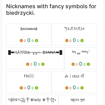
Nicknames with fancy symbols for
biedrzycki.
⦉ɪʀᴏɴᴍᴀɴ⦊
丂ﾑズひ尺ﾑ⚕
0
0
0
0
0
0
█👑ⱧÅℜÏØ₥⌐╦╦═─฿₳₦₦₳👑█
ᴮⁱᶢ ₚₚ ᵉⁿᵉʳᶢ ꙷ
0
0
0
0
0
0
Fbi🕵️‍♀️
み┋ᴄᴇʟᴇ ᰔᩚ
0
0
0
0
0
0
⩻§Ð¢⩼꧁༒♛lady ♛༒꧂
ব্রান্ডের লুচ্চা