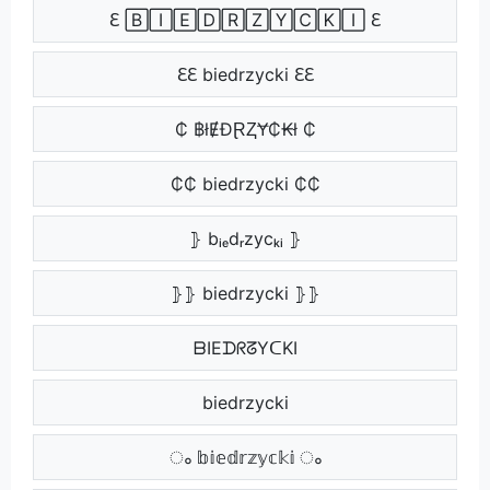
ℇ 🄱🄸🄴🄳🅁🅉🅈🄲🄺🄸 ℇ
ℇℇ biedrzycki ℇℇ
₵ ฿łɆĐⱤⱫɎ₵₭ł ₵
₵₵ biedrzycki ₵₵
⦄ bᵢₑdᵣzycₖᵢ ⦄
⦄⦄ biedrzycki ⦄⦄
‍ ᗷIEᗪᖇᘔYᑕKI ‍
‍‍ biedrzycki ‍‍
ം 𝕓𝕚𝕖𝕕𝕣𝕫𝕪𝕔𝕜𝕚 ം