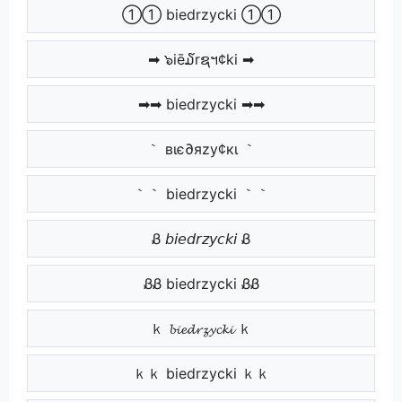
①① biedrzycki ①①
➡ ๖iē໓rຊฯ¢ki ➡
➡➡ biedrzycki ➡➡
｀ вιє∂яzу¢кι ｀
｀｀ biedrzycki ｀｀
Ᏸ 𝘣𝘪𝘦𝘥𝘳𝘻𝘺𝘤𝘬𝘪 Ᏸ
ᏰᏰ biedrzycki ᏰᏰ
ｋ 𝓫𝓲𝓮𝓭𝓻𝔃𝔂𝓬𝓴𝓲 ｋ
ｋｋ biedrzycki ｋｋ