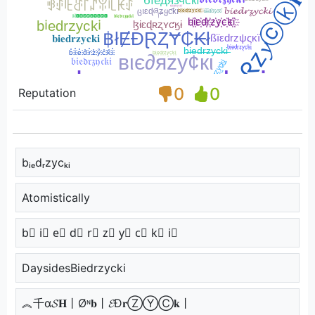
0
0
Reputation
bᵢₑdᵣzycₖᵢ
Atomistically
b⃣ i⃣ e⃣ d⃣ r⃣ z⃣ y⃣ c⃣ k⃣ i⃣
DaysidesBiedrzycki
︽千α𝓢𝐇丨Øᶰ𝐛丨𝓔Đ𝐫ⓏⓎⒸ𝐤丨