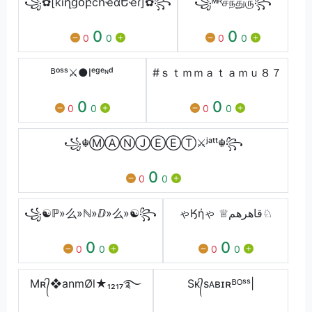
꧁✿[kíղցօբcհҽαԵҽɾ]✿꧂
꧁ᴹᴿசந்துரு꧂
0
0
0
0
0
0
ᴮᵒˢˢ⚔●lᵉᵍᵉᶰᵈ
#ｓｔｍｍａｔａｍｕ８７
0
0
0
0
0
0
꧁☬ⓂⒶⓃⒿⒺⒺⓉ⚔ʲᵃᵗᵗ☬꧂
0
0
0
꧁☯ℙ»么»ℕ»ⅅ»么»☯꧂
ゃӃήゃ ♕قاهرهم♘
0
0
0
0
0
0
Mʀ᭄❖anmØl★₁₂₁₇࿐
Sᴋ᭄sᴀʙɪʀᴮᴼˢˢ|