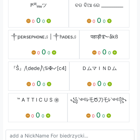
Iᴷⁱˡˡᵧₒᵤツ
ବଡ ବିଆ ରେ __________
0
0
0
0
0
0
༒︎pᴇʀsᴇᴘʜᴏɴᴇ♫︎ | ༒︎hᴀᴅᴇs♫︎
पहाड़ी࿐åkß
0
0
0
0
0
0
『Ṧ』⧸⎝dede⎠⧹♋✠✓[c4]
ＤムマＩＮＤム
0
0
0
0
0
0
™ A T T I C U S ㊝
꧁༺ﾚ乇Ծ刀乇ﾚ༺꧂
0
0
0
0
0
0