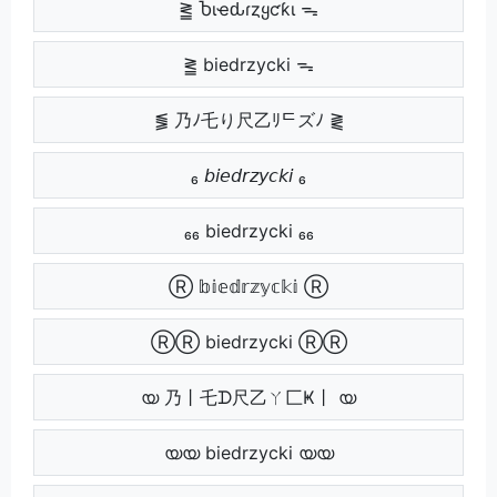
⪒ Ⴆιҽԃɾȥყƈƙι ᯓ
⪒ biedrzycki ᯓ
⪓ 乃ﾉ乇り尺乙ﾘᄃズﾉ ⪔
₆ 𝘣𝘪𝘦𝘥𝘳𝘻𝘺𝘤𝘬𝘪 ₆
₆₆ biedrzycki ₆₆
Ⓡ 𝕓𝕚𝕖𝕕𝕣𝕫𝕪𝕔𝕜𝕚 Ⓡ
ⓇⓇ biedrzycki ⓇⓇ
യ 乃丨乇ᗪ尺乙ㄚ匚Ҝ丨 യ
യയ biedrzycki യയ