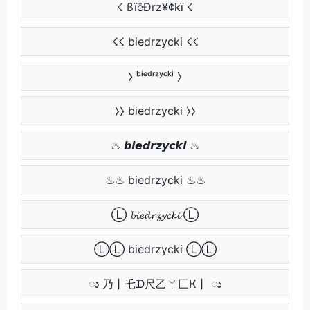
☇ ßïêÐrz¥¢kï ☇
☇☇ biedrzycki ☇☇
⧽ ᵇⁱᵉᵈʳᶻʸᶜᵏⁱ ⧽
⧽⧽ biedrzycki ⧽⧽
♨ 𝙗𝙞𝙚𝙙𝙧𝙯𝙮𝙘𝙠𝙞 ♨
♨♨ biedrzycki ♨♨
Ⓛ 𝓫𝓲𝓮𝓭𝓻𝔃𝔂𝓬𝓴𝓲 Ⓛ
ⓁⓁ biedrzycki ⓁⓁ
ು 乃丨乇ᗪ尺乙ㄚ匚Ҝ丨 ು