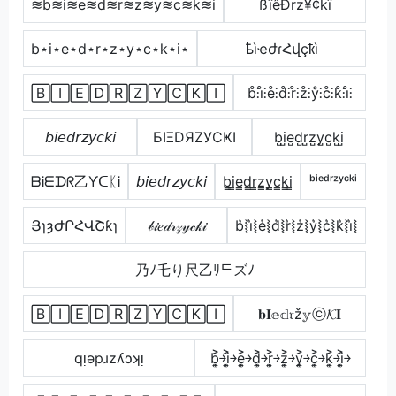
≋b≋i≋e≋d≋r≋z≋y≋c≋k≋i
ßïêÐrz¥¢kï
b⋆i⋆e⋆d⋆r⋆z⋆y⋆c⋆k⋆i⋆
ҍìҽժɾՀվçҟì
🄱🄸🄴🄳🅁🅉🅈🄲🄺🄸
b̊⫶i̊⫶e̊⫶d̊⫶r̊⫶z̊⫶ẙ⫶c̊⫶k̊⫶i̊⫶
𝘣𝘪𝘦𝘥𝘳𝘻𝘺𝘤𝘬𝘪
БIΞDЯZУCҜI
b̺i̺e̺d̺r̺z̺y̺c̺k̺i̺
ᗷᎥᗴᗪᖇ乙ƳᑕᛕᎥ
𝘣𝘪𝘦𝘥𝘳𝘻𝘺𝘤𝘬𝘪
b̳i̳e̳d̳r̳z̳y̳c̳k̳i̳
ᵇⁱᵉᵈʳᶻʸᶜᵏⁱ
ՅɿȝԺՐՀՎՇƙɿ
𝒷𝒾𝑒𝒹𝓇𝓏𝓎𝒸𝓀𝒾
b͛⦚i͛⦚e͛⦚d͛⦚r͛⦚z͛⦚y͛⦚c͛⦚k͛⦚i͛⦚
乃ﾉ乇り尺乙ﾘᄃズﾉ
🄱🄸🄴🄳🅁🅉🅈🄲🄺🄸
𝐛𝐈𝕖𝕕𝔯ž𝕪ⓒ𝓚𝐈
qᴉǝpɹzʎɔʞᴉ
b͎͍͐￫i͎͍͐￫e͎͍͐￫d͎͍͐￫r͎͍͐￫z͎͍͐￫y͎͍͐￫c͎͍͐￫k͎͍͐￫i͎͍͐￫