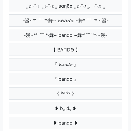
¸¸♬·¯·♩¸¸♪·¯·♫¸¸ вαη∂σ ¸¸♫·¯·♪¸¸♩·¯·♬¸¸
-漫~*'¨¯¨'*·舞~ ๒คภ๔๏ ~舞*'¨¯¨'*·~漫-
-漫~*'¨¯¨'*·舞~ bando ~舞*'¨¯¨'*·~漫-
【 BΛПDӨ 】
『 𝓫𝓪𝓷𝓭𝓸 』
『 bando 』
《 ᵇᵃⁿᵈᵒ 》
❥ bₐₙdₒ ❥
❥ bando ❥