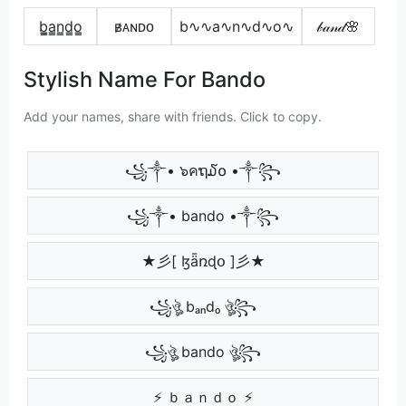
b̳̲a̳n̳d̳o̳
ʙ̷ᴀɴᴅᴏ
b∿∿a∿n∿d∿o∿
𝒷𝒶𝓃𝒹🌸
Stylish Name For Bando
Add your names, share with friends. Click to copy.
꧁༒• ๖คຖ໓໐ •༒꧂
꧁༒• bando •༒꧂
★彡[ ɮǟռɖօ ]彡★
꧁ঔৣ bₐₙdₒ ঔৣ꧂
꧁ঔৣ bando ঔৣ꧂
⚡ ｂａｎｄｏ ⚡