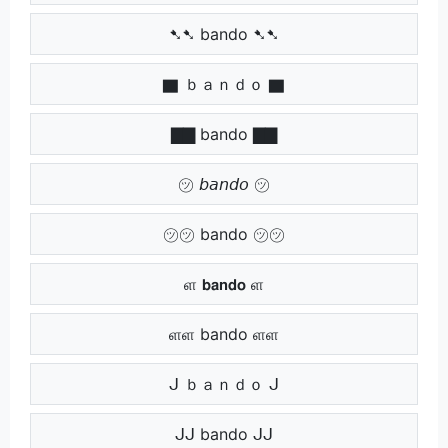
➷➷ bando ➷➷
▇ ｂａｎｄｏ ▇
▇▇ bando ▇▇
㋡ 𝘣𝘢𝘯𝘥𝘰 ㋡
㋡㋡ bando ㋡㋡
ள 𝗯𝗮𝗻𝗱𝗼 ள
ளள bando ளள
ᒍ ｂａｎｄｏ ᒍ
ᒍᒍ bando ᒍᒍ