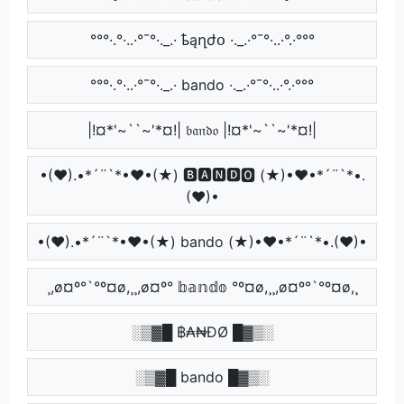
°°°·.°·..·°¯°·._.· ҍąղժօ ·._.·°¯°·..·°.·°°°
°°°·.°·..·°¯°·._.· bando ·._.·°¯°·..·°.·°°°
|!¤*'~``~'*¤!| 𝔟𝔞𝔫𝔡𝔬 |!¤*'~``~'*¤!|
•(♥).•*´¨`*•♥•(★) 🅱🅰🅽🅳🅾 (★)•♥•*´¨`*•.
(♥)•
•(♥).•*´¨`*•♥•(★) bando (★)•♥•*´¨`*•.(♥)•
¸,ø¤º°`°º¤ø,¸¸,ø¤º° 𝕓𝕒𝕟𝕕𝕠 °º¤ø,¸¸,ø¤º°`°º¤ø,¸
░▒▓█ ฿₳₦ĐØ █▓▒░
░▒▓█ bando █▓▒░