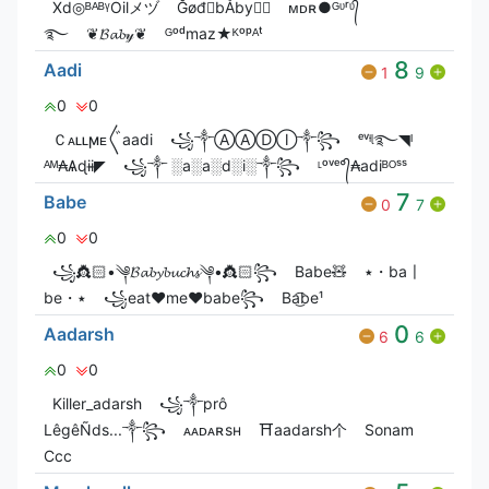
Xd◎ᴮᴬᴮᵞОilメヅ
ĞøđㅤbÅby
ᴍㅤᴅㅤʀ●ᴳᶹʳᶹ᭄
࿐
❦︎𝓑𝓪𝓫𝓎❦︎
ᴳᵒᵈmaz★ᴷᵒᵖᴬᵗ
8
Aadi
1
9
0
0
Ｃᴀʟʟㅤϻᴇ〲aadi
꧁༒ⒶⒶⒹⒾ༒꧂
ᵉᵛᶤᶩ࿐◥ᴵ
ᴬᴹ₳Ѧɖɨɨ◤
꧁༒ ░a░a░d░i░༒꧂
ᶫᵒᵛᵉ°᭄₳adiᴮᴼˢˢ
7
Babe
0
7
0
0
꧁👸🏻•༆𝓑𝓪𝓫𝔂𝓫𝓾𝓬𝓱𝓼༆•👸🏻꧂
Babe🧸
٭・ba〡
be・٭
꧁eat♥me♥babe꧂
Ba͜͡be¹
0
Aadarsh
6
6
0
0
Killer_adarsh
꧁༒prô
LêgêÑds...༒꧂
ᴀᴀᴅᴀʀsʜ
⛩️aadarsh个
Sonam
Ccc