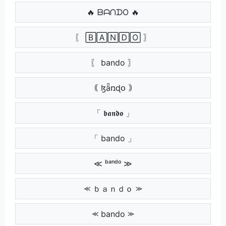
🔥 ᗷᗩᑎᗪO 🔥
〖 🄱🄰🄽🄳🄾 〗
〖 bando 〗
｟ ɮǟռɖօ ｠
「 𝖇𝖆𝖓𝖉𝖔 」
「 bando 」
≪ ᵇᵃⁿᵈᵒ ≫
⪻ ｂａｎｄｏ ⪼
⪻ bando ⪼