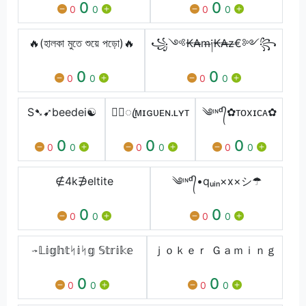
0
0
0
0
0
0
🔥(হালকা মুতে শুয়ে পড়ো)🔥
꧁༺₭₳̶m̶༏₭₳̶z̶€༻꧂
0
0
0
0
0
0
S➷︎➹︎beedei☯
★᭄ꦿᴍɪɢᴜᴇㅤɴ.ʟㅤʏᴛ
༄ᶦᶰᵈ᭄✿ᴛᴏxɪᴄᴀ✿
0
0
0
0
0
0
0
0
0
∉4k∌eltite
༄ᶦᶰᵈ᭄•qᵤᵢₙ×x×シ☂
0
0
0
0
0
0
⇝𝕃𝕚𝕘𝕙𝕥ᛋ𝕚ᛋ𝕘 𝕊𝕥𝕣𝕚𝕜𝕖
ｊｏｋｅｒ Ｇａｍｉｎｇ
0
0
0
0
0
0