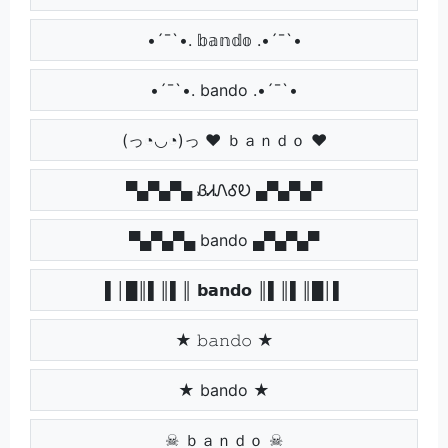
•´¯`•. 𝕓𝕒𝕟𝕕𝕠 .•´¯`•
•´¯`•. bando .•´¯`•
(っ◔◡◔)っ ♥ ｂａｎｄｏ ♥
▀▄▀▄▀▄ ᏰᏗᏁᎴᎧ ▄▀▄▀▄▀
▀▄▀▄▀▄ bando ▄▀▄▀▄▀
▌│█║▌║▌║ 𝗯𝗮𝗻𝗱𝗼 ║▌║▌║█│▌
★ 𝚋𝚊𝚗𝚍𝚘 ★
★ bando ★
☠ ｂａｎｄｏ ☠