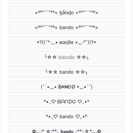
×º°”˜`”°º× ɮǟռɖօ ×º°”˜`”°º×
×º°”˜`”°º× bando ×º°”˜`”°º×
•?((¯°·._.• вαη∂σ •._.·°¯))?•
╰☆☆ 𝚋𝚊𝚗𝚍𝚘 ☆☆╮
╰☆☆ bando ☆☆╮
(¯´•._.• ฿₳₦ĐØ •._.•´¯)
*•.¸♡ ᗷᗩᑎᗪO ♡¸.•*
*•.¸♡ bando ♡¸.•*
✿.｡.:* ☆:**:. 𝐛𝐚𝐧𝐝𝐨 .:**:.☆*.:｡.✿