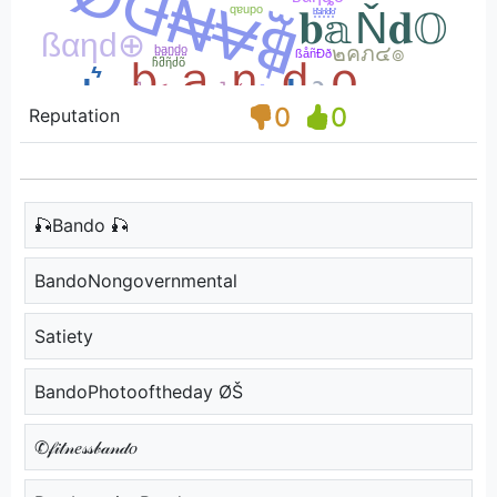
0
0
Reputation
🎣Bando 🎣
BandoNongovernmental
Satiety
BandoPhotooftheday ØŠ
✆𝒻𝒾𝓉𝓃𝑒𝓈𝓈𝒷𝒶𝓃𝒹𝑜