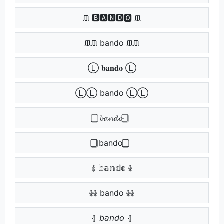
ᙢ 🅱🅰🅽🅳🅾 ᙢ
ᙢᙢ bando ᙢᙢ
Ⓛ 𝐛𝐚𝐧𝐝𝐨 Ⓛ
ⓁⓁ bando ⓁⓁ
⃣ 𝓫𝓪𝓷𝓭𝓸 ⃣
⃣⃣ bando ⃣⃣
࿅ 𝕓𝕒𝕟𝕕𝕠 ࿅
࿅࿅ bando ࿅࿅
⦃ 𝘣𝘢𝘯𝘥𝘰 ⦃