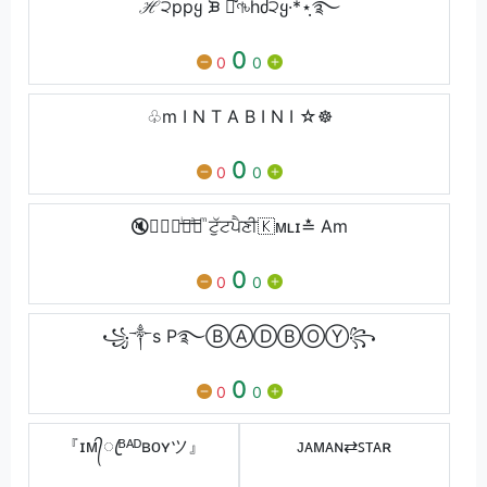
ℋ੨ppყ ᙖ ౹̊ণ৳hძ੨ყ·*⋆ฺ࿐
0
0
0
♧m I N T A B I N I ☆☸
0
0
0
🔇❥⃟☞ͥ͟⋆ͣ͟⋆ͫ ਟੁੱਟਪੈਣੀ🇰ᴍʟɪ≛ Am
0
0
0
꧁༒s P࿐ⒷⒶⒹⒷⓄⓎ꧂
0
0
0
『ɪᴍ᭄ꦿᴮᴬᴰʙᴏʏツ』
ᴊᴀᴍᴀɴ⇄ꜱᴛᴀʀ