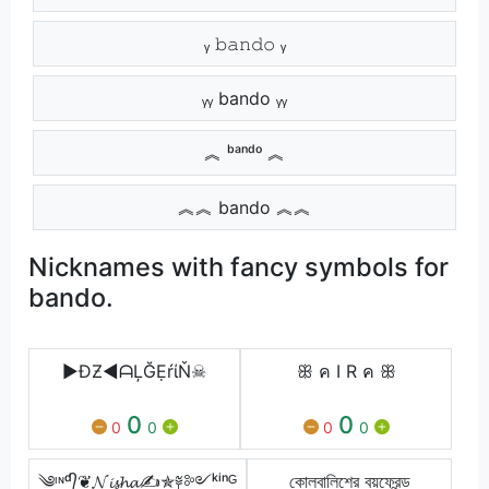
ᵧ 𝚋𝚊𝚗𝚍𝚘 ᵧ
ᵧᵧ bando ᵧᵧ
︽ ᵇᵃⁿᵈᵒ ︽
︽︽ bando ︽︽
Nicknames with fancy symbols for
bando.
▶ĐƵ◀ᗩĻĞẸŕίŇ☠
ꕥ ค I R ค ꕥ
0
0
0
0
0
0
༄ᶦᶰᵈ᭄❦𝓝𝓲𝓼𝓱𝓪✍✯༈༻ᵏⁱⁿᴳ
কোলবালিশের বয়ফ্রেন্ড