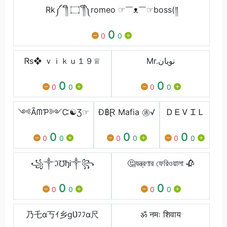
Rk༼´༎ຶ ۝ ༎ຶ༽romeo ☞￣ᴥ￣☞boss(༎
0
0
0
Ꮢs❖ ｖｉｋｕ１９♕
Mr.نویان
0
0
0
0
0
0
༺ÃᗰƤ༻Ꮸ☯Ʒ☞
Đ฿Ɽ Mafia ㊜√
Ꭰ Ꭼ Ꮩ Ꮖ Ꮮ
0
0
0
0
0
0
0
0
0
꧁༒ℑ℧ђᎥ༒꧂
🤔যন্ত্রণার ফেরিওয়ালা 🥀
0
0
0
0
0
0
乃乇ɑ丂ｲ乡gƲﾌﾌɑ尺
ॐ नमः शिवाय