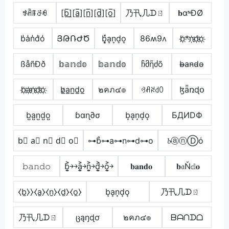
ꃃꋫꁹꁕꆂ
[b̲̅]̼[a̲̅][n̲̅][d̲̅][o̲̅]
乃卂几ᗪㄖ
𝐛αᶰĐØ
b̾a̾n̾d̾o̾
ՅԹՌԺԾ
b͎͓̽a͎n͎d͎o͎
86ʍ9ʌ
b҉*n҉d҉o҉
ßåñÐð
𝕓𝕒𝕟𝕕𝕠
𝕓𝕒𝕟𝕕𝕠
ჩმῆძõ
b̴̶a̴n̴d̴o̴
b҉a҉n҉d҉o҉
b̷̲a̲n̲d̲o̲
๒คภ๔๏
ꃳꋬꋊ꒯ꄲ
ɮǟռɖօ
b̺a̺n̺d̺o̺
ɓαɳ∂σ
b͙a͙n͙d͙o͙
БДИDФ
b⃣ a⃣ n⃣ d⃣ o⃣
⊶b̊⊶a⊶n⊶d⊶o
𝓫ⓐⓝⒹό
𝚋𝚊𝚗𝚍𝚘
b͎͍͐￫￫a͎͍͐￫n͎͍͐￫d͎͍͐￫o͎͍͐￫
𝐛𝐚𝐧𝐝𝐨
𝐛𝔞Ň𝕕𝐨
⧼b̼⧽⧽⧼a̼⧽⧼n̼⧽⧼d̼⧽⧼o̼⧽
b͎a͎n͎d͎o͎
乃卂几ᗪㄖ
乃卂几ᗪㄖ
ცąŋɖơ
๒คภ๔๏
ᗷᗩᑎᗪᗝ