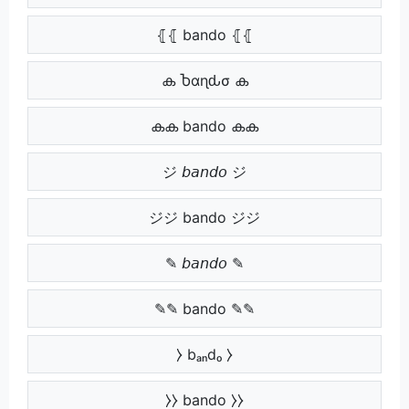
⦃⦃ bando ⦃⦃
ക Ⴆαɳԃσ ക
കക bando കക
ジ 𝘣𝘢𝘯𝘥𝘰 ジ
ジジ bando ジジ
✎ 𝘣𝘢𝘯𝘥𝘰 ✎
✎✎ bando ✎✎
⧽ bₐₙdₒ ⧽
⧽⧽ bando ⧽⧽