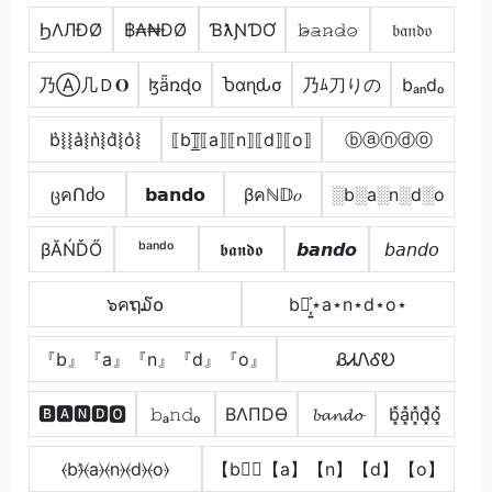
ϦΛЛÐØ
฿₳₦ĐØ
ƁƛƝƊƠ
𝚋̷̴𝚊̷𝚗̷𝚍̷𝚘̷
𝔟𝔞𝔫𝔡𝔬
乃Ⓐ几Ｄ𝐎
ɮǟռɖօ
Ⴆαɳԃσ
乃ﾑ刀りの
bₐₙdₒ
b͛⦚⦚a͛⦚n͛⦚d͛⦚o͛⦚
⟦b⟧̲̅⟦a⟧⟦n⟧⟦d⟧⟦o⟧
ⓑⓐⓝⓓⓞ
ცคՈძ૦
𝗯𝗮𝗻𝗱𝗼
βคℕ𝔻𝑜
░b░a░n░d░o
βĂŃĎŐ
ᵇᵃⁿᵈᵒ
𝖇𝖆𝖓𝖉𝖔
𝙗𝙖𝙣𝙙𝙤
𝘣𝘢𝘯𝘥𝘰
๖คຖ໓໐
b⋆͎͍͐⋆a⋆n⋆d⋆o⋆
『b』『a』『n』『d』『o』
ᏰᏗᏁᎴᎧ
🅱🅰🅽🅳🅾
𝚋ₐ𝚗𝚍ₒ
BΛПDӨ
𝓫𝓪𝓷𝓭𝓸
b͓̽a͓̽n͓̽d͓̽o͓̽
⦑b⦒̂⦑a⦒⦑n⦒⦑d⦒⦑o⦒
【b】⃣【a】【n】【d】【o】