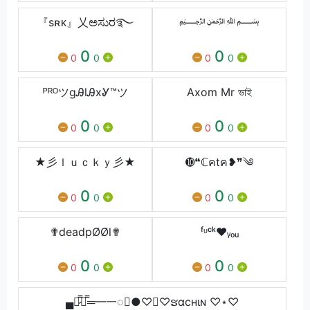
『sʀᴋ』乂ಅಸುರ࿐
﷽
0
0
0
0
0
0
ᴾᴿᴼツgᎯlᎯxᎽ™ツ
Axom Mr ভাই
0
0
0
0
0
0
★彡ｌｕｃｋｙ彡★
➓❝ℂคtค❥❞༄
0
0
0
0
0
0
✟deadpØØl✟
ᶠᶸᶜᵏ♥ᵧₒᵤ
0
0
0
0
0
0
▄︻̷̿┻̿═━一◌⑅●♡⋆♡ຮαcнιɴ ♡⋆♡