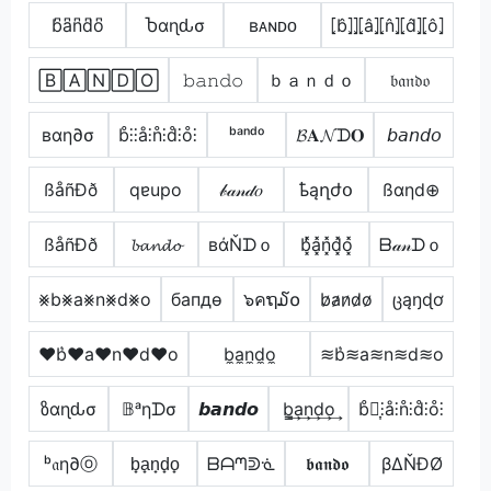
b͆a͆n͆d͆o͆
Ⴆαɳԃσ
ʙᴀɴᴅᴏ
⦏b̂⦎⦎⦏â⦎⦏n̂⦎⦏d̂⦎⦏ô⦎
🄱🄰🄽🄳🄾
𝚋𝚊𝚗𝚍𝚘
ｂａｎｄｏ
𝔟𝔞𝔫𝔡𝔬
вαη∂σ
b̊⫶⫶å⫶n̊⫶d̊⫶o̊⫶
ᵇᵃⁿᵈᵒ
𝓑𝐀𝓝ᗪ𝐎
𝘣𝘢𝘯𝘥𝘰
ßåñÐð
qɐupo
𝒷𝒶𝓃𝒹𝑜
ҍąղժօ
ßαηd⊕
ßåñÐð
𝓫𝓪𝓷𝓭𝓸
вάŇᗪｏ
b͓̽̾a͓̽n͓̽d͓̽o͓̽
ᗷ𝒶𝓃ᗪｏ
⨳b⨳a⨳n⨳d⨳o
бапдѳ
๖คຖ໓໐
b̷a̷n̷d̷o̷
ცąŋɖơ
♥b͛♥a♥n♥d♥o
b̼a̼n̼d̼o̼
≋b͛≋a≋n≋d≋o
ზαɳԃσ
𝔹ᵃηᗪσ
𝙗𝙖𝙣𝙙𝙤
b̳͢a͢n͢d͢o͢
b̊⫶͎⫶å⫶n̊⫶d̊⫶o̊⫶
ᵇ𝔞η∂ⓞ
b̟a̟n̟d̟o̟
ᗷᗩᘉᕲᓍ
𝖇𝖆𝖓𝖉𝖔
βΔŇĐØ