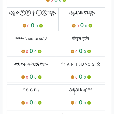
0
0
꧁☆ⓏⒺ༒ⓊⓈ꧂
꧁ᏗᏁᎥᏦᏋᏖ꧂
0
0
0
0
0
0
ᴵᴺᴰᴼ•ㄆᴍʀ.ʙᴇᴀɴツ
वीफुल गुर्जर
0
0
0
0
0
0
⏤͟͟͞͞★¢o̷ℳ₽υt̷€₹࿐
亗 ＡＮＴϟＤϟＯＳ ⺓
0
0
0
0
0
0
『８ＧＢ』
Ᏸᴅ᭄ᏰᎥᒍօყᴮᵒˢˢ
0
0
0
0
0
0