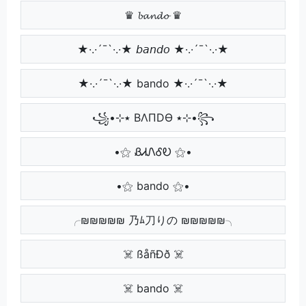
♛ 𝓫𝓪𝓷𝓭𝓸 ♛
★·.·´¯`·.·★ 𝘣𝘢𝘯𝘥𝘰 ★·.·´¯`·.·★
★·.·´¯`·.·★ bando ★·.·´¯`·.·★
꧁•⊹٭ BΛПDӨ ٭⊹•꧂
•⚝ ᏰᏗᏁᎴᎧ ⚝•
•⚝ bando ⚝•
╭₪₪₪₪₪ 乃ﾑ刀りの ₪₪₪₪₪╮
☠️ ßåñÐð ☠️
☠️ bando ☠️