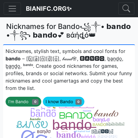
BIANIFC.ORG✨
Nicknames for Bando꧁༒• 𝗯𝗮𝗻𝗱𝗼
•༒꧂ 𝗯𝗮𝗻𝗱𝗼💕 вάήȡό👑
Nicknames, stylish text, symbols and cool fonts for
bando
– [b̲̅]̼[a̲̅][n̲̅][d̲̅][o̲̅], 𝒷𝒶𝓃𝒹🌸, 🅱🅰🅽🅳🅾, b̼a̼n̼d̼o̼,
b̺a̺n̺d̺o̺, ᵇᵃⁿᵈᵒㅤ. Create good nicknames for games,
profiles, brands or social networks. Submit your funny
nicknames and cool gamertags and copy the best
from the list.
I'm Bando
I know Bando
0
0