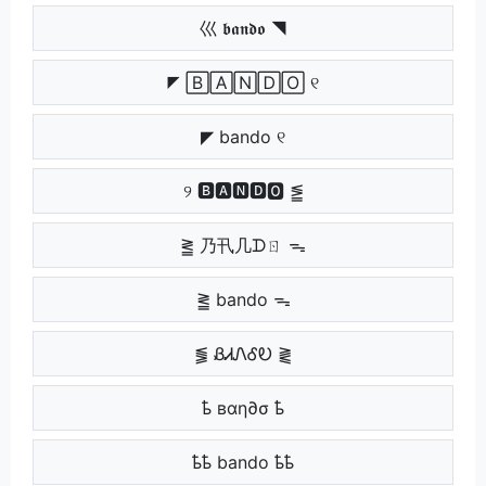
巛 𝖇𝖆𝖓𝖉𝖔 ◥
◤ 🄱🄰🄽🄳🄾 ୧
◤ bando ୧
୨ 🅱🅰🅽🅳🅾 ⪑
⪒ 乃卂几ᗪㄖ ᯓ
⪒ bando ᯓ
⪓ ᏰᏗᏁᎴᎧ ⪔
ҍ вαη∂σ ҍ
ҍҍ bando ҍҍ