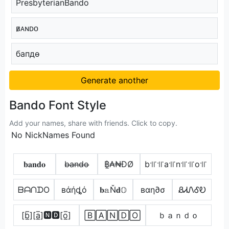
PresbyterianBando
ʙ̷ᴀɴᴅᴏ
бапдѳ
Generate another
Bando Font Style
Add your names, share with friends. Click to copy.
No NickNames Found
𝐛𝐚𝐧𝐝𝐨
b̶a̶n̶d̶o̶
฿̼₳₦ĐØ
b꜉꜍꜉꜍a꜉꜍n꜉꜍꜉꜍o꜉꜍
ᗷᗩᑎᗪO
вάήȡό
𝐛𝕒Ň𝐝𝕆
вαη∂σ
ᏰᏗᏁᎴᎧ
[b̲̅][a̲̅]🅽🅳[o̲̅]
🄱🄰🄽🄳🄾
ｂａｎｄｏ