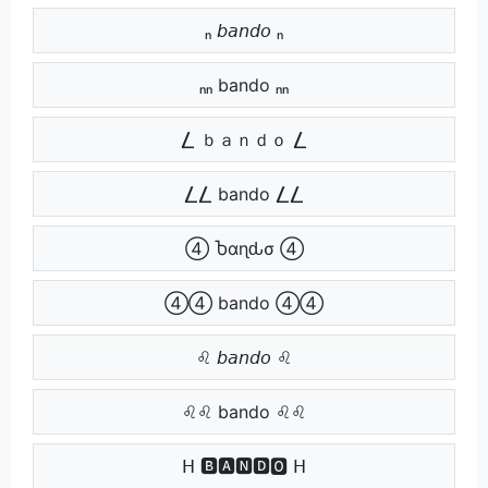
ₙ 𝘣𝘢𝘯𝘥𝘰 ₙ
ₙₙ bando ₙₙ
⎳ ｂａｎｄｏ ⎳
⎳⎳ bando ⎳⎳
④ Ⴆαɳԃσ ④
④④ bando ④④
♌ 𝘣𝘢𝘯𝘥𝘰 ♌
♌♌ bando ♌♌
ᕼ 🅱🅰🅽🅳🅾 ᕼ