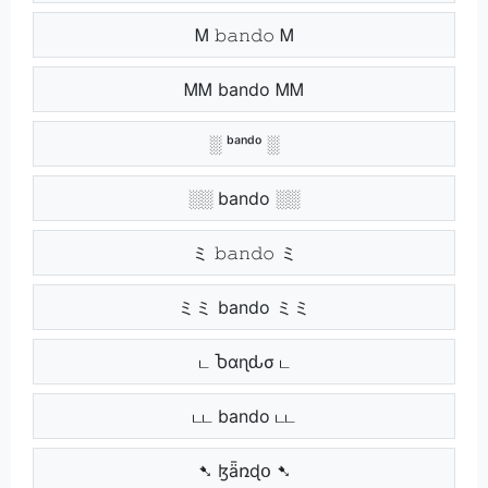
Ꮇ 𝚋𝚊𝚗𝚍𝚘 Ꮇ
ᎷᎷ bando ᎷᎷ
░ ᵇᵃⁿᵈᵒ ░
░░ bando ░░
ミ 𝚋𝚊𝚗𝚍𝚘 ミ
ミミ bando ミミ
ட Ⴆαɳԃσ ட
டட bando டட
➷ ɮǟռɖօ ➷