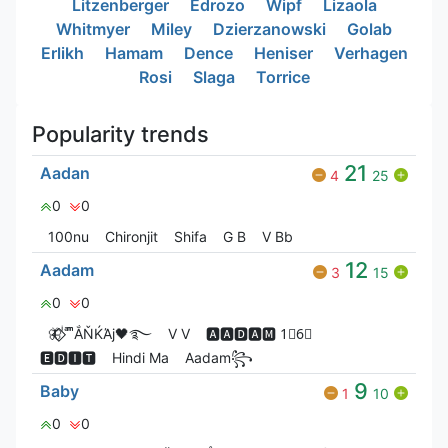
Litzenberger
Edrozo
Wipf
Lizaola
Whitmyer
Miley
Dzierzanowski
Golab
Erlikh
Hamam
Dence
Heniser
Verhagen
Rosi
Slaga
Torrice
Popularity trends
21
Aadan
4
25
0
0
100nu
Chironjit
Shifa
G‎ B
V Bㅤb
12
Aadam
3
15
0
0
🦋⃟‌⃟ ͥ ͣ ͫͫẮŇЌΆj🖤࿐
V V
🅰🅰🅳🅰🅼 1⃣6⃣
🅴🅳🅸🆃
Hindi Ma
Aadam꧂
9
Baby
1
10
0
0