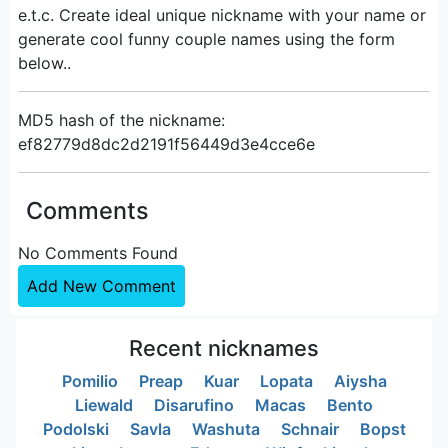
e.t.c. Create ideal unique nickname with your name or
generate cool funny couple names using the form
below..
MD5 hash of the nickname:
ef82779d8dc2d2191f56449d3e4cce6e
Comments
No Comments Found
Add New Comment
Recent nicknames
Pomilio
Preap
Kuar
Lopata
Aiysha
Liewald
Disarufino
Macas
Bento
Podolski
Savla
Washuta
Schnair
Bopst