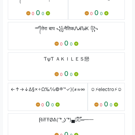
0
0
0
0
0
0
ᶦᶰᵈ᭄तेरा बाप ꧁नैतिकᏁᏗᎥᏖᎥᏦ ꧂
0
0
0
ƬψƬ ＡＫＩＬＥＳ戀
0
0
0
←↑→↓∆§×÷Ω‰℅©®™✓⟩⟨≠≈∞
☺⚡electro⚡☺
0
0
0
0
0
0
ⱤɨŦŦØᕕ( ͡° ͜ʖ ͡°)▄︻̷̿┻̿═━一
0