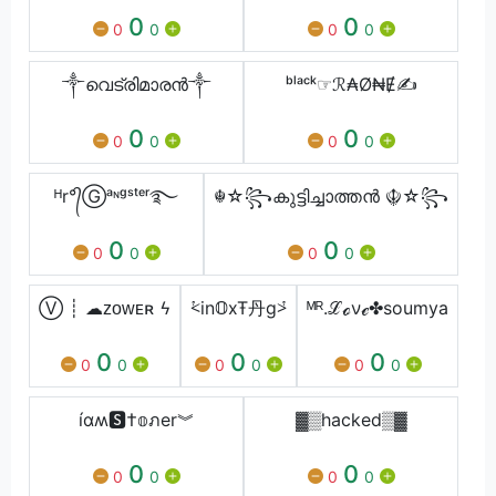
0
0
0
0
0
0
༒വെട്രിമാരൻ༒
ᵇˡᵃᶜᵏ☞ℛ₳Ø₦Ɇ✍
0
0
0
0
0
0
ᴴr°᭄Ⓖᵃᶰᵍˢᵗᵉʳ࿐
☬☆꧂കുട്ടിച്ചാത്തൻ ☬☆꧂
0
0
0
0
0
0
Ⓥ ┊ ☁ᴢᴏᴡᴇʀ ϟ
⩻in𝕆xŦ丹g⩼
ᴹᴿ.ℒℴνℯ✤soumya
0
0
0
0
0
0
0
0
0
íɑʍ🆂†𝕠ภer︾
▓▒hacked▒▓
0
0
0
0
0
0