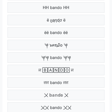
ᕼᕼ bando ᕼᕼ
ё ცąŋɖơ ё
ёё bando ёё
༆ ๖คຖ໓໐ ༆
༆༆ bando ༆༆
ਜ 🄱🄰🄽🄳🄾 ਜ
ਜਜ bando ਜਜ
〤 𝕓𝕒𝕟𝕕𝕠 〤
〤〤 bando 〤〤