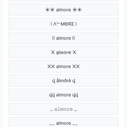
☀☀ almore ☀☀
ї ΛᄂMӨЯΣ ї
її almore її
᙭ ąӀʍօɾҽ ᙭
᙭᙭ almore ᙭᙭
վ ålmðrê վ
վվ almore վվ
ﮩ 𝚊𝚕𝚖𝚘𝚛𝚎 ﮩ
ﮩﮩ almore ﮩﮩ