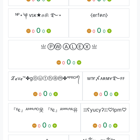
ᴺᴾ⋆༆ ᴠꜱᴋ★சசி ࿐⋆
⧼erfคn⧽
0
0
0
0
0
0
亗 Ⓟ︎Ⓦ ㅤⒶⓁⒺⓍ 亗
0
0
0
ℒℴνℯ™✤gⓞⓤⓣⓗⓐⓜ✤°ᴾᴿᴼ°᭄
ᴡᴛғ〆ᴀʀᴍʏ࿐ꜰꜰ
0
0
0
0
0
0
『ʸє』ᴬˢᵉˢᶦⁿᴼ웃 『ʸє』ᴬˢᵉˢᶦⁿᴬ유
⁝⁞⁝⁞ʕyucyʔ⁝⁞⁝⁝♡lpm♡
0
0
0
0
0
0