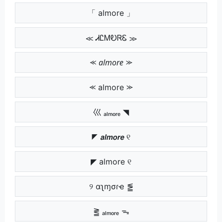
「 almore 」
≪ ᏗᏝᎷᎧᏒᏋ ≫
⪻ 𝘢𝘭𝘮𝘰𝘳𝘦 ⪼
⪻ almore ⪼
巛 ₐₗₘₒᵣₑ ◥
◤ 𝙖𝙡𝙢𝙤𝙧𝙚 ୧
◤ almore ୧
୨ αʅɱσɾҽ ⪑
⪒ ₐₗₘₒᵣₑ ᯓ