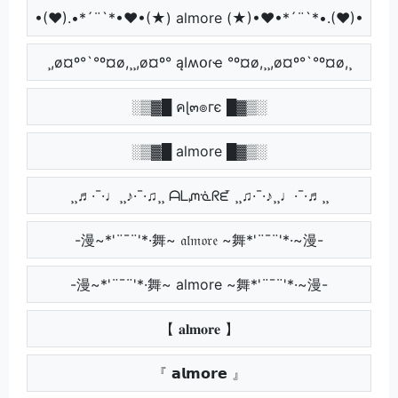
•(♥).•*´¨`*•♥•(★) almore (★)•♥•*´¨`*•.(♥)•
¸,ø¤º°`°º¤ø,¸¸,ø¤º° ąӀʍօɾҽ °º¤ø,¸¸,ø¤º°`°º¤ø,¸
░▒▓█ คɭ๓๏гє █▓▒░
░▒▓█ almore █▓▒░
¸¸♬·¯·♩¸¸♪·¯·♫¸¸ ᗩᒪᘻᓍᖇᘿ ¸¸♫·¯·♪¸¸♩·¯·♬¸¸
-漫~*'¨¯¨'*·舞~ 𝔞𝔩𝔪𝔬𝔯𝔢 ~舞*'¨¯¨'*·~漫-
-漫~*'¨¯¨'*·舞~ almore ~舞*'¨¯¨'*·~漫-
【 𝐚𝐥𝐦𝐨𝐫𝐞 】
『 𝗮𝗹𝗺𝗼𝗿𝗲 』