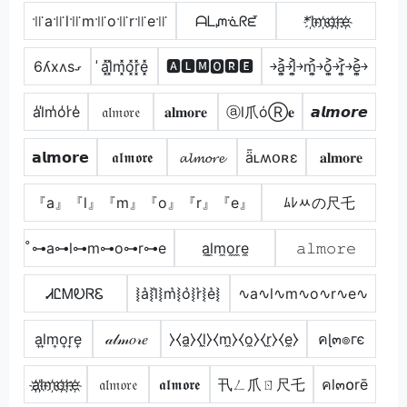
꜉꜍a꜉꜍l꜉꜍m꜉꜍o꜉꜍r꜉꜍e꜉꜍
ᗩᒪᘻᓍᖇᘿ
*l҉m҉o҉r҉e҉
6ʎxʌsގ
̾a͓̽l͓̽m͓̽o͓̽r͓̽e͓̽
🅰🅻🅼🅾🆁🅴
￫a͎͍͐￫l͎͍͐￫m͎͍͐￫o͎͍͐￫r͎͍͐￫e͎͍͐￫
a̾l̾m̾o̾r̾e̾
𝔞𝔩𝔪𝔬𝔯𝔢
𝐚𝐥𝐦𝐨𝐫𝐞
ⓐl爪όⓇ𝐞
𝙖𝙡𝙢𝙤𝙧𝙚
𝗮𝗹𝗺𝗼𝗿𝗲
𝖆𝖑𝖒𝖔𝖗𝖊
𝓪𝓵𝓶𝓸𝓻𝓮
ǟʟʍօʀɛ
𝐚𝐥𝐦𝐨𝐫𝐞
『a』『l』『m』『o』『r』『e』
ﾑﾚﾶの尺乇
̊⊶a⊶l⊶m⊶o⊶r⊶e
a̼l̼m̼o̼r̼e̼
𝚊𝚕𝚖𝚘𝚛𝚎
ᏗᏝᎷᎧᏒᏋ
⦚a͛⦚l͛⦚m͛⦚o͛⦚r͛⦚e͛⦚
∿a∿l∿m∿o∿r∿e∿
a͎l͎m͎o͎r͎e͎
𝒶𝓁𝓂𝑜𝓇𝑒
⧽⧼a̼⧽⧼l̼⧽⧼m̼⧽⧼o̼⧽⧼r̼⧽⧼e̼⧽
คɭ๓๏гє
a҉l҉m҉o҉r҉e҉
𝔞𝔩𝔪𝔬𝔯𝔢
𝖆𝖑𝖒𝖔𝖗𝖊
卂ㄥ爪ㄖ尺乇
คl๓໐rē