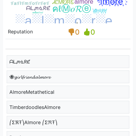
0
0
Reputation
ᗩᒪᘻᓍᖇᘿ
🐝𝓰𝓲𝓻𝓵𝓯𝓻𝓲𝓮𝓷𝓭𝓪𝓵𝓶𝓸𝓻𝓮
AlmoreMetathetical
TimberdoodlesAlmore
⎛ΣℜŦ⎞Almore ⎛ΣℜŦ⎞