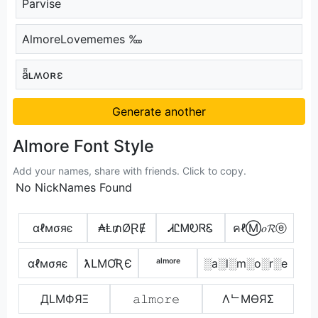
Parvise
AlmoreLovememes ‱
ǟʟʍօʀɛ
Generate another
Almore Font Style
Add your names, share with friends. Click to copy.
No NickNames Found
αℓмσяє
₳Ⱡ₥ØⱤɆ
ᏗᏝᎷᎧᏒᏋ
คℓⓂ𝑜𝓡ⓔ
αℓмσяє
ƛԼMƠƦЄ
ᵃˡᵐᵒʳᵉ
░a░l░m░o░r░e
ДLMФЯΞ
𝚊𝚕𝚖𝚘𝚛𝚎
ΛᄂMӨЯΣ