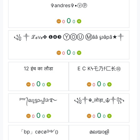
✞andres✞•ⓥⓟ
0
0
0
꧁⁣ ༒ ℒℴνℯ✤ ❶❹❸ ⓎⓄⓊ Ⓜââ ℘âpã★༒
0
0
0
12 इंच का लौडा
E C Kㅤϟㅤ乇乃ﾁ匚⻓㉺
0
0
0
0
0
0
ᴾʳᵒ ᭄ലുട്ടാപ്പി✰࿐
꧁༒☬_लोड़ा_☬༒꧂
0
0
0
0
0
0
「bp」cøcø༻⦅⦆
മലയാളി