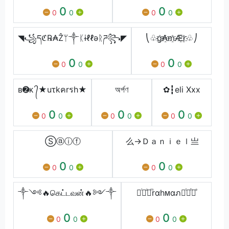
0
0
0
0
0
0
◥꧁དℭ℞₳Ẑᛘ༒ᛕɨℓℓǝᚱཌ꧂◤
⎝♧g҈₳҈m҈Æ҈r҈♧⎠
0
0
0
0
0
0
ʙ➋ᴋ ᭄★uτkคrรh★
অর্পণ
✿┇eli Xxx
0
0
0
0
0
0
0
0
0
Ⓢⓐⓘⓕ
么→Ｄａｎｉｅｌ亗
0
0
0
0
0
0
༒༺🔥கெட்டவன்🔥༻༒
᚛ᷝ ͣ ͫrαhᴍαภ ͭ ͪ᚜ͤ
0
0
0
0
0
0