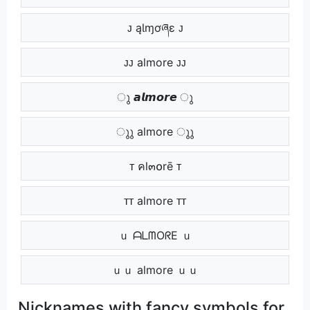
ᴊ ąƖɱơཞɛ ᴊ
ᴊᴊ almore ᴊᴊ
ു 𝙖𝙡𝙢𝙤𝙧𝙚 ു
ുു almore ുു
ᴛ คl๓໐rē ᴛ
ᴛᴛ almore ᴛᴛ
ｕ ᗩᒪᗰOᖇE ｕ
ｕｕ almore ｕｕ
Nicknames with fancy symbols for