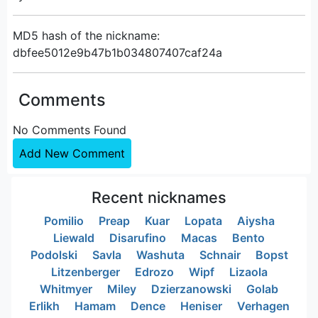
MD5 hash of the nickname:
dbfee5012e9b47b1b034807407caf24a
Comments
No Comments Found
Add New Comment
Recent nicknames
Pomilio
Preap
Kuar
Lopata
Aiysha
Liewald
Disarufino
Macas
Bento
Podolski
Savla
Washuta
Schnair
Bopst
Litzenberger
Edrozo
Wipf
Lizaola
Whitmyer
Miley
Dzierzanowski
Golab
Erlikh
Hamam
Dence
Heniser
Verhagen