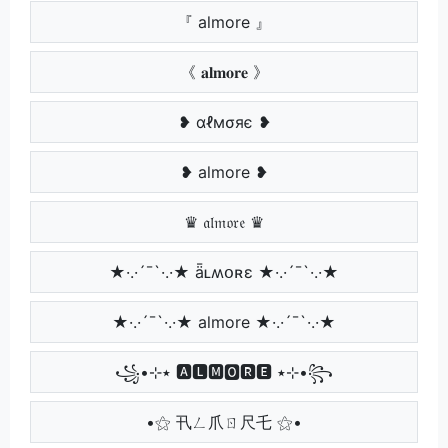
『 almore 』
《 𝐚𝐥𝐦𝐨𝐫𝐞 》
❥ αℓмσяє ❥
❥ almore ❥
♛ 𝔞𝔩𝔪𝔬𝔯𝔢 ♛
★·.·´¯`·.·★ ǟʟʍօʀɛ ★·.·´¯`·.·★
★·.·´¯`·.·★ almore ★·.·´¯`·.·★
꧁•⊹٭ 🅰🅻🅼🅾🆁🅴 ٭⊹•꧂
•⚝ 卂ㄥ爪ㄖ尺乇 ⚝•