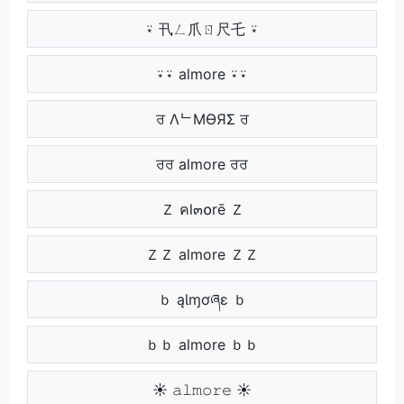
⍣ 卂ㄥ爪ㄖ尺乇 ⍣
⍣⍣ almore ⍣⍣
ਰ ΛᄂMӨЯΣ ਰ
ਰਰ almore ਰਰ
Ｚ คl๓໐rē Ｚ
ＺＺ almore ＺＺ
ｂ ąƖɱơཞɛ ｂ
ｂｂ almore ｂｂ
☀ 𝚊𝚕𝚖𝚘𝚛𝚎 ☀