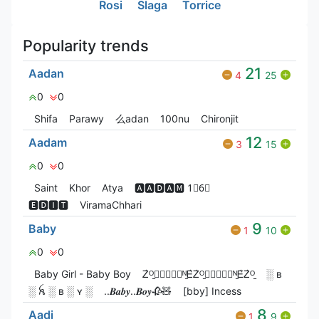
Rosi
Slaga
Torrice
Popularity trends
21
Aadan
4
25
0
0
Shifa
Parawy
么adan
100nu
Chironjit
12
Aadam
3
15
0
0
Saint
Khor
Atya
🅰🅰🅳🅰🅼 1⃣6⃣
🅴🅳🅸🆃
ViramaChhari
9
Baby
1
10
0
0
Baby Girl - Baby Boy
Ꮓ͛ᴼ̠ꫀ⃝⃟⃠⃘ᴺ̠Ꭼ͛Ꮓ͛ᴼ̠ꫀ⃝⃟⃠⃘ᴺ̠Ꭼ͛Ꮓ͛ᴼ̠
░ ʙ
░ ꫝ ░ ʙ ░ ʏ ░
..𝑩𝒂𝒃𝒚..𝑩𝒐𝒚🥀🧸
[bby] Incess
8
Aadi
1
9