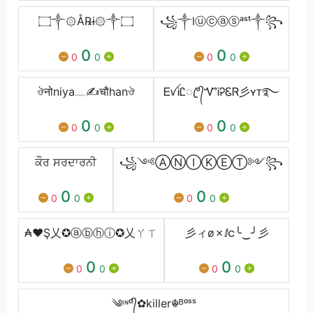
۝༒۞Å℞ɨ۞༒۝
꧁༒lⓤⓒⓐⓢᵃˢᵗ༒꧂
0
0
0
0
0
0
ঔनोniya﹏✍चौhanঔ
ᎬꪜᎥᏝꦿ°᭄ᏉᎥᎮᏋᏒ彡ʏᴛ࿐
0
0
0
0
0
0
ਕੌਰ ਸਰਦਾਰਨੀ
꧁༺ⒶⓃⒾⓀⒺⓉ༻꧂
0
0
0
0
0
0
₳♥Ş乂✪ⓐⓑⓗⓘ✪乂ㄚㄒ
⼺ィø✗ⅈင╰‿╯⼺
0
0
0
0
0
0
༄ᶦᶰᵈ᭄✿killer☬ᴮᵒˢˢ