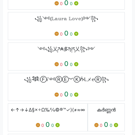
0
0
0
꧁༺⦅𝕃𝕒𝕦𝕣𝕒 𝕃𝕠𝕧𝕖⦆༻꧂
0
0
0
༺꧁乂ཌ₳多ђ༏ད乂꧂༻
0
0
0
꧁𒈞ⒻᎥ༺ⓇⒺ︾ⓀᎥᖭᒪメ℮Ⓡ꧂
0
0
0
←↑→↓∆§×÷Ω‰℅©®™✓⟩⟨≠≈∞
കർണ്ണൻ
0
0
0
0
0
0