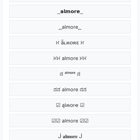
᷼ 𝗮𝗹𝗺𝗼𝗿𝗲 ᷼
᷼᷼ almore ᷼᷼
ਮ ǟʟʍօʀɛ ਮ
ਮਮ almore ਮਮ
ನ ᵃˡᵐᵒʳᵉ ನ
ನನ almore ನನ
☑ ąӀʍօɾҽ ☑
☑☑ almore ☑☑
ᒎ 𝐚𝐥𝐦𝐨𝐫𝐞 ᒎ