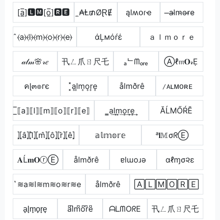
[a̲̅]🅻🅼[o̲̅]🆁🅴
̼₳Ⱡ₥ØⱤɆ
ąӀʍօɾҽ
̶a̴l̴m̴o̴r̴e̴
̂⦑a⦒⦑l⦒⦑m⦒⦑o⦒⦑r⦒⦑e⦒
άĻмόŕέ
ａｌｍｏｒｅ
𝒶𝓁𝓂🌸𝓇𝑒
卂ㄥ爪ㄖ尺乇
ₐᄂᗰₒᵣₑ
Ⓐℓ𝔪𝐎𝓇Ẹ
คɭ๓๏гє
͓̽a͎l͎m͎o͎r͎e͎
ålmðrê
̷ᴀʟᴍᴏʀᴇ
̲̅⟦a⟧⟦l⟧⟦m⟧⟦o⟧⟦r⟧⟦e⟧
̳a͢l͢m͢o͢r͢e͢
ĂĹМŐŔĔ
⦎⦏â⦎⦏l̂⦎⦏m̂⦎⦏ô⦎⦏r̂⦎⦏ê⦎
𝕒𝕝𝕞𝕠𝕣𝕖
ᵃ𝐥𝕄σᖇⒺ
𝐀Ĺ𝐦𝐎ⓡⒺ
ålmðrê
ɐlɯoɹǝ
αℓɱσ૨ε
͛≋a≋l≋m≋o≋r≋e
ålmðrê
🄰🄻🄼🄾🅁🄴
a̟l̟m̟o̟r̟e̟
a͆l͆m͆o͆r͆e͆
ᗩᒪᗰOᖇE
卂ㄥ爪ㄖ尺乇