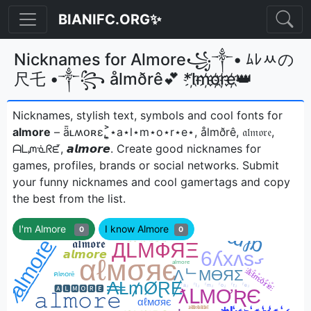
BIANIFC.ORG✨
Nicknames for Almore꧁༒• ﾑﾚﾶの
尺乇 •༒꧂ ålmðrê💕 *l҉m҉o҉r҉e҉👑
Nicknames, stylish text, symbols and cool fonts for
almore
– ǟʟʍօʀɛ, ͎͍͐⋆a⋆l⋆m⋆o⋆r⋆e⋆, ålmðrê, 𝔞𝔩𝔪𝔬𝔯𝔢,
ᗩᒪᘻᓍᖇᘿ, 𝙖𝙡𝙢𝙤𝙧𝙚ㅤ. Create good nicknames for
games, profiles, brands or social networks. Submit
your funny nicknames and cool gamertags and copy
the best from the list.
I'm Almore
I know Almore
0
0