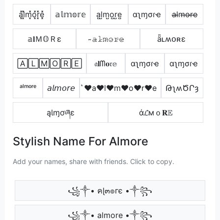
a͓̽l͓̽m͓̽o͓̽r͓̽e͓̽
𝕒𝕝𝕞𝕠𝕣𝕖
a̺l̺m̺o̺r̺e̺
αʅɱσɾҽ
a̶l̶m̶o̶r̶e̶
𝕒𝐥Ｍ𝕆Ｒε
̴𝚊̷𝚕̷𝚖̷𝚘̷𝚛̷𝚎̷
ǟʟʍօʀɛ
🄰🄻🄼🄾🅁🄴
𝔞𝐥ᗰ𝐨𝔯𝕖
αʅɱσɾҽ
αʅɱσɾҽ
ᵃˡᵐᵒʳᵉ
𝘢𝘭𝘮𝘰𝘳𝘦
͛♥a♥l♥m♥o♥r♥e
ԹʅʍԾՐȝ
ąƖɱơཞɛ
ά𝓛мｏ𝐑𝔼
Stylish Name For Almore
Add your names, share with friends. Click to copy.
꧁༒• คɭ๓๏гє •༒꧂
꧁༒• almore •༒꧂