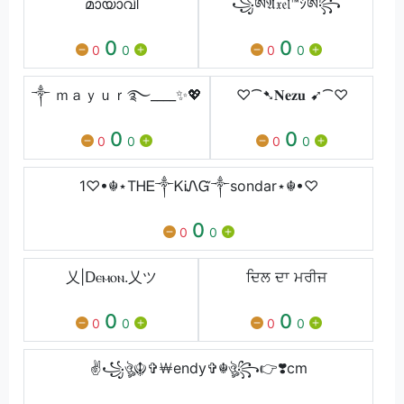
മായാവി
꧁ༀ𝔄𝔵𝔢𝔩™ｼༀ꧂
0
0
0
0
0
0
༒ ｍａｙｕｒ࿐____✨💖
♡⁀➷𝐍𝐞𝐳𝐮 ➹⁀♡
0
0
0
0
0
0
1♡•☬⋆ТᎻᎬ༒ᏦᎥᏁᏳ༒sondar⋆☬•♡
0
0
0
乂|ꓓⲉⲙⲟⲛ.乂ツ
ਦਿਲ ਦਾ ਮਰੀਜ
0
0
0
0
0
0
✌️꧁ঔৣ☬✞￦endy✞☬ঔৣ꧂👉❣️cm