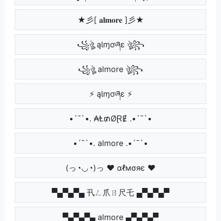
★彡[ 𝐚𝐥𝐦𝐨𝐫𝐞 ]彡★
꧁ঔৣ ąƖɱơཞɛ ঔৣ꧂
꧁ঔৣ almore ঔৣ꧂
⚡ ąƖɱơཞɛ ⚡
•´¯`•. ₳Ⱡ₥ØⱤɆ .•´¯`•
•´¯`•. almore .•´¯`•
(っ◔◡◔)っ ♥ αℓмσяє ♥
▀▄▀▄▀▄ 卂ㄥ爪ㄖ尺乇 ▄▀▄▀▄▀
▀▄▀▄▀▄ almore ▄▀▄▀▄▀