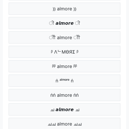
⦆⦆ almore ⦆⦆
ੀ 𝙖𝙡𝙢𝙤𝙧𝙚 ੀ
ੀੀ almore ੀੀ
ᵝ ΛᄂMӨЯΣ ᵝ
ᵝᵝ almore ᵝᵝ
ṅ ᵃˡᵐᵒʳᵉ ṅ
ṅṅ almore ṅṅ
ച 𝙖𝙡𝙢𝙤𝙧𝙚 ച
ചച almore ചച