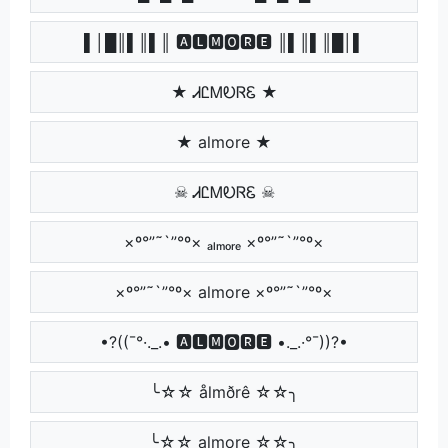
▌│█║▌║▌║ 🅰🅻🅼🅾🆁🅴 ║▌║▌║█│▌
★ ᏗᏝᎷᎧᏒᏋ ★
★ almore ★
☠ ᏗᏝᎷᎧᏒᏋ ☠
×º°”˜`”°º× ₐₗₘₒᵣₑ ×º°”˜`”°º×
×º°”˜`”°º× almore ×º°”˜`”°º×
•?((¯°·._.• 🅰🅻🅼🅾🆁🅴 •._.·°¯))?•
╰☆☆ ålmðrê ☆☆╮
╰☆☆ almore ☆☆╮