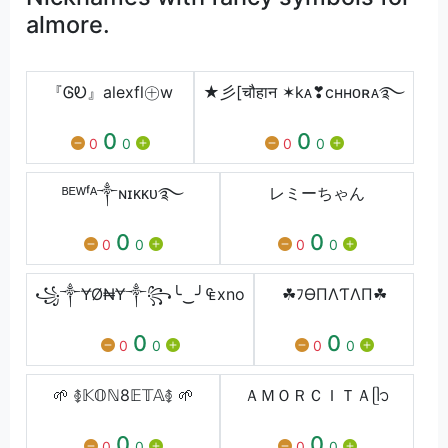
almore.
『ᎶᎧ』alexfl㊉w
★彡[चौहान ✶kᴀ❣cʜʜᴏʀᴀ࿐
0
0
0
0
0
0
ᴮᴱᵂᶠᴬ༒ɴɪᴋᴋᴜ࿐
レミーちゃん
0
0
0
0
0
0
꧁༒ɎØ₦Ɏ༒꧂╰‿╯₠xno
☘ﾌӨПΛƬΛП☘
0
0
0
0
0
0
🌱 ࿅𝕂𝕆ℕ8𝔼𝕋𝔸࿅ 🌱
ＡＭＯＲＣＩＴＡᥫ᭡
0
0
0
0
0
0