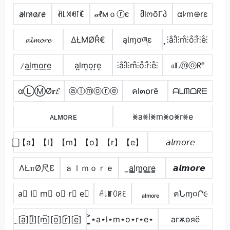
a̷l̷m̷o̷r̷e̷
ꋫ꒒ꁒꆂ꒓ꍟ
𝒶ℓмｏⓡє
მlოõΓპ
αﾚm⊕rε
𝓪𝓵𝓶𝓸𝓻𝓮
ΔŁΜØŘ€
ąƖɱơཞɛ
͎⫶å⫶l̊⫶m̊⫶o̊⫶r̊⫶e̊⫶
̷a̲l̲m̲o̲r̲e̲
a͙l͙m͙o͙r͙e͙
⫶å⫶l̊⫶m̊⫶o̊⫶r̊⫶e̊⫶
𝔞𝐋ⓜⓞᖇᵉ
αⓁⓂØ𝐫𝓔
ⓐⓛⓜⓞⓡⓔ
คl๓໐rē
ᗩᒪᗰᗝᖇᗴ
ᴀʟᴍᴏʀᴇ
⨳a⨳l⨳m⨳o⨳r⨳e
⃣【a】【l】【m】【o】【r】【e】
𝘢𝘭𝘮𝘰𝘳𝘦
ΛŁ௱Ø尺Ɛ
ａｌｍｏｒｅ
̲a̳l̳m̳o̳r̳e̳
𝙖𝙡𝙢𝙤𝙧𝙚
a⃣ l⃣ m⃣ o⃣ r⃣ e⃣
ꋬ꒒ꂵꄲꋪꏂ
ₐₗₘₒᵣₑ
คՆɱ૦Ր૯
̼[a̲̅][l̲̅][m̲̅][o̲̅][r̲̅][e̲̅]
͎͍͐⋆a⋆l⋆m⋆o⋆r⋆e⋆
агѫѳяё