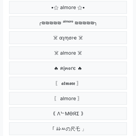
•⚝ almore ⚝•
╭₪₪₪₪₪ ᵃˡᵐᵒʳᵉ ₪₪₪₪₪╮
☠️ αʅɱσɾҽ ☠️
☠️ almore ☠️
🔥 คɭ๓๏гє 🔥
〖 𝖆𝖑𝖒𝖔𝖗𝖊 〗
〖 almore 〗
｟ ΛᄂMӨЯΣ ｠
「 ﾑﾚﾶの尺乇 」