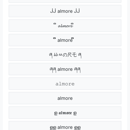
ᒎᒎ almore ᒎᒎ
ຶ 𝓪𝓵𝓶𝓸𝓻𝓮 ຶ
ຶຶ almore ຶຶ
ཞ ﾑﾚﾶの尺乇 ཞ
ཞཞ almore ཞཞ
𝚊𝚕𝚖𝚘𝚛𝚎
almore
ള 𝖆𝖑𝖒𝖔𝖗𝖊 ള
ളള almore ളള