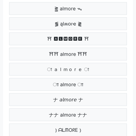
⪒ almore ᯓ
⪓ ąӀʍօɾҽ ⪔
⛩ 🅰🅻🅼🅾🆁🅴 ⛩
⛩⛩ almore ⛩⛩
া ａｌｍｏｒｅ া
াা almore াা
ナ 𝘢𝘭𝘮𝘰𝘳𝘦 ナ
ナナ almore ナナ
⦆ ᗩᒪᗰOᖇE ⦆