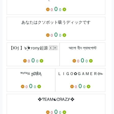
0
0
0
あなたはクソボット吸うディックです
0
0
0
【ƘӇ 】๖ۣۜ★rony起源 🇰🇭
আলো হীন ল্যামপোস্ট
0
0
0
0
0
0
ʷᶛʳᵘᵑᶢ ჟØ℟Ą
ＬＩＧＯ✿ＧＡＭＥＲ៚
0
0
0
0
0
0
❖ͲᎬᎪᎷ☯ᏣᏒᎪᏃᎩ❖
0
0
0