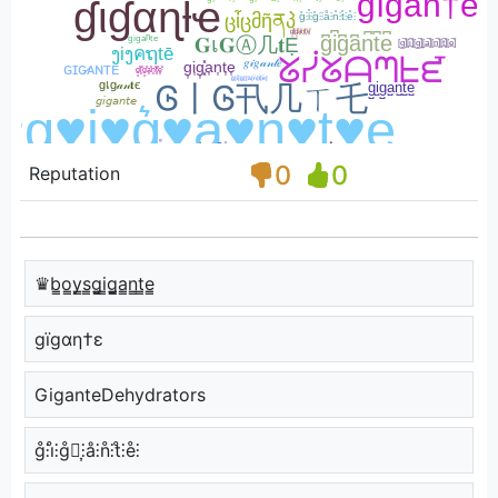
0
0
Reputation
♛b̳o̳y̳s̳g̳i̳g̳̲a̳n̳t̳e̳
gïgαη†ε
GiganteDehydrators
g̊⫶i̊⫶g̊⫶͎⫶å⫶n̊⫶t̊⫶e̊⫶