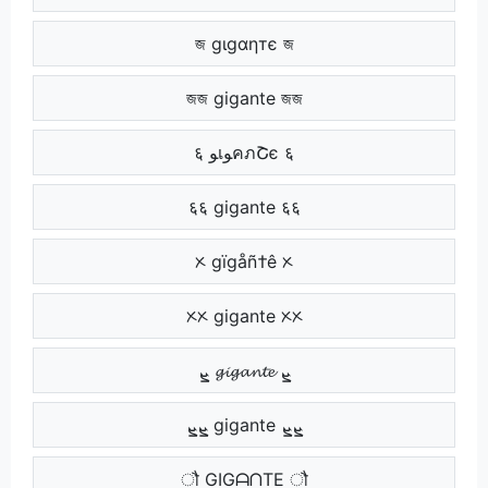
জ gιgαηтє জ
জজ gigante জজ
६ ﻮเﻮคภՇє ६
६६ gigante ६६
ᝣ gïgåñ†ê ᝣ
ᝣᝣ gigante ᝣᝣ
ܨ 𝓰𝓲𝓰𝓪𝓷𝓽𝓮 ܨ
ܨܨ gigante ܨܨ
ौ GIGᗩᑎTE ौ