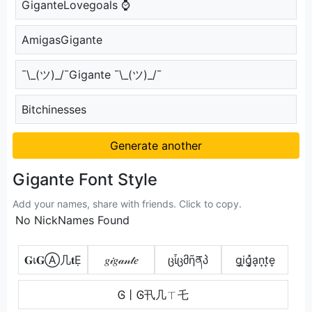
GiganteLovegoals ⌚
AmigasGigante
¯\_(ツ)_/¯Gigante ¯\_(ツ)_/¯
Bitchinesses
Generate another
Gigante Font Style
Add your names, share with friends. Click to copy.
No NickNames Found
𝐆เ𝐆Ⓐ几𝐭Ẹ
𝑔𝒾𝑔𝒶𝓃𝓉𝑒
ცἶცმῆནპ
g͎i͎g͎͓̽a͎n͎t͎e͎
Ꮆ丨Ꮆ卂几ㄒ乇