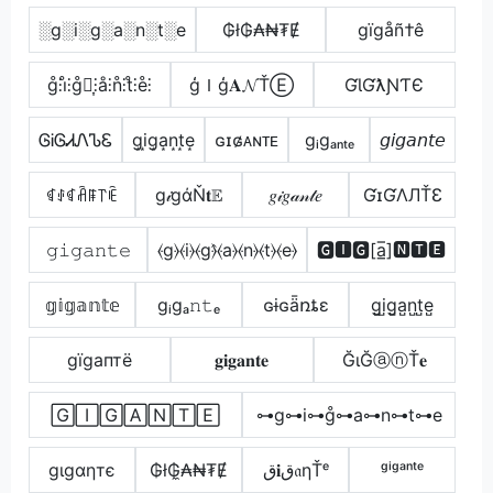
░g░i░g░a░n░t░e
₲ł₲₳₦₮Ɇ
gïgåñ†ê
g̊⫶i̊⫶g̊⫶͎⫶å⫶n̊⫶t̊⫶e̊⫶
ģＩģ𝐀𝓝ŤⒺ
ƓƖƓƛƝƬЄ
ᎶᎥᎶᏗᏁᏖᏋ
g͙i͙g͙a͙n͙t͙e͙
ɢɪɢ̷ᴀɴᴛᴇ
gᵢgₐₙₜₑ
𝘨𝘪𝘨𝘢𝘯𝘵𝘦
ꁍꂑꁍꋫꁹ꓅ꍟ
g𝒾gάŇ𝐭𝔼
𝑔𝒾𝑔𝒶𝓃𝓉𝑒
ƓɪƓΛЛŤƐ
𝚐𝚒𝚐𝚊𝚗𝚝𝚎
⦑g⦒⦑i⦒⦑g⦒̂⦑a⦒⦑n⦒⦑t⦒⦑e⦒
🅶🅸🅶[a̲̅]🅽🆃🅴
𝕘𝕚𝕘𝕒𝕟𝕥𝕖
gᵢgₐ𝚗𝚝ₑ
ɢɨɢǟռȶɛ
g̺i̺g̺a̺n̺t̺e̺
gїgаптё
𝐠𝐢𝐠𝐚𝐧𝐭𝐞
ĞιĞⓐⓝŤ𝐞
🄶🄸🄶🄰🄽🅃🄴
⊶g⊶i⊶g̊⊶a⊶n⊶t⊶e
gιgαηтє
₲ł₲̼₳₦₮Ɇ
ق𝐢ق𝔞ηŤᵉ
ᵍⁱᵍᵃⁿᵗᵉ