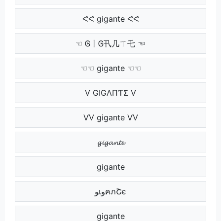
ᕙᕙ gigante ᕙᕙ
☜ Ꮆ丨Ꮆ卂几ㄒ乇 ☜
☜☜ gigante ☜☜
Ѵ GIGΛПƬΣ Ѵ
ѴѴ gigante ѴѴ
ﾠ ﻮเﻮคภՇє ﾠ
ﾠﾠ gigante ﾠﾠ