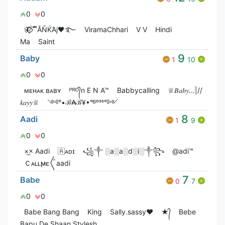
0
0
🦋⃟‌⃟ ͥ ͣ ͫͫẮŇЌΆj🖤࿐
ViramaChhari
V V
Hindi
Ma
Saint
9
Baby
1
10
0
0
ᴍᴇʜᴀᴋ ʙᴀʙʏ
ᴾᴿᴼ᭄n E N A™
Babbycalling
♕𝐵𝑎𝑏𝑦...|//
𝑘𝑎𝑦𝑦♕
༺°•ℬ₳ℬ¥•°ᴮᵒˢˢ°༻
8
Aadi
1
9
0
0
×͜× Aadi
🇦ᴀᴅɪ
꧁༒ ░a░a░d░i░༒꧂
@adi™
Ｃᴀʟʟㅤϻᴇ〲aadi
7
Babe
0
7
0
0
Babe Bang Bang
King
Sally.sassy❤️
★᭄
Bebe
Bapu De Shaan Stylesh