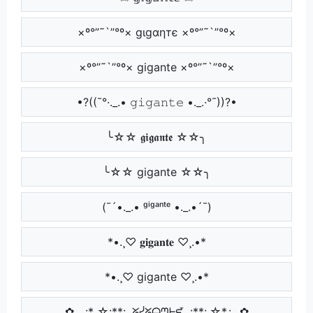
×º°”˜`”°º× gιgαηтє ×º°”˜`”°º×
×º°”˜`”°º× gigante ×º°”˜`”°º×
•?((¯°·._.• 𝚐𝚒𝚐𝚊𝚗𝚝𝚎 •._.·°¯))?•
╰☆☆ 𝖌𝖎𝖌𝖆𝖓𝖙𝖊 ☆☆╮
╰☆☆ gigante ☆☆╮
(¯´•._.• ᵍⁱᵍᵃⁿᵗᵉ •._.•´¯)
*•.¸♡ 𝐠𝐢𝐠𝐚𝐧𝐭𝐞 ♡¸.•*
*•.¸♡ gigante ♡¸.•*
✿.｡.:* ☆:**:. ᘜᓰᘜᗩᘉᖶᘿ .:**:.☆*.:｡.✿