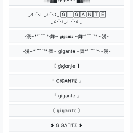
¸¸♬·¯·♩¸¸♪·¯·♫¸¸ 🄶🄸🄶🄰🄽🅃🄴
¸¸♫·¯·♪¸¸♩·¯·♬¸¸
-漫~*'¨¯¨'*·舞~ 𝖌𝖎𝖌𝖆𝖓𝖙𝖊 ~舞*'¨¯¨'*·~漫-
-漫~*'¨¯¨'*·舞~ gigante ~舞*'¨¯¨'*·~漫-
【 ɠιɠαɳƚҽ 】
『 ₲ł₲₳₦₮Ɇ 』
『 gigante 』
《 𝕘𝕚𝕘𝕒𝕟𝕥𝕖 》
❥ GIGΛПƬΣ ❥