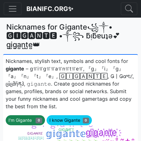
BIANIFC.ORG✨
Nicknames for Gigante꧁༒•
🅶🅸🅶🅰🅽🆃🅴 •༒꧂ ƃᴉƃɐuʇǝ💕
g̺i̺g̺a̺n̺t̺e̺👑
Nicknames, stylish text, symbols and cool fonts for
gigante
– g꜉꜍i꜉꜍g꜉꜍꜉꜍a꜉꜍n꜉꜍t꜉꜍e꜉꜍, 『g』『i』『g』
『a』『n』『t』『e』, 🄶🄸🄶🄰🄽🅃🄴, Ǥ丨Ǥαᶰt𝓔,
ცἶცმῆནპ, 𝚐𝚒𝚐𝚊𝚗𝚝𝚎ㅤ. Create good nicknames for
games, profiles, brands or social networks. Submit
your funny nicknames and cool gamertags and copy
the best from the list.
I'm Gigante
I know Gigante
0
0