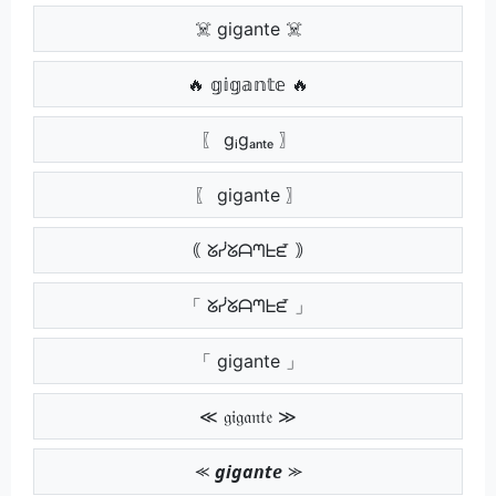
☠️ gigante ☠️
🔥 𝕘𝕚𝕘𝕒𝕟𝕥𝕖 🔥
〖 gᵢgₐₙₜₑ 〗
〖 gigante 〗
｟ ᘜᓰᘜᗩᘉᖶᘿ ｠
「 ᘜᓰᘜᗩᘉᖶᘿ 」
「 gigante 」
≪ 𝔤𝔦𝔤𝔞𝔫𝔱𝔢 ≫
⪻ 𝙜𝙞𝙜𝙖𝙣𝙩𝙚 ⪼