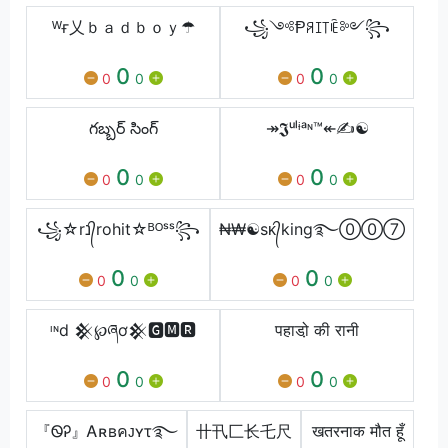
ᵂғ乂ｂａｄｂｏｙ☂
꧁༺Ᵽꋪꀤ꓄ꍟ༻꧂
0
0
0
0
0
0
గబ్బర్ సింగ్
↠𝕵ᵘˡᶤᵃᶰ™↞✍☯
0
0
0
0
0
0
꧁☆rנ᭄rohit☆ᴮᴼˢˢ꧂
₦₩☯sᴋ᭄king࿐⓪⓪⑦
0
0
0
0
0
0
ᶦᶰd 𒆜℘ཞơ𒆜🅶🅼🆁
पहाडो़ की रानी
0
0
0
0
0
0
『ᏫᎮ』Ꭺʀʙคᴊㅤʏτ࿐
卄卂匚⻓乇尺
खतरनाक मौत हूँ