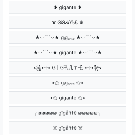
❥ gigante ❥
♛ ᎶᎥᎶᏗᏁᏖᏋ ♛
★·.·´¯`·.·★ gᵢgₐₙₜₑ ★·.·´¯`·.·★
★·.·´¯`·.·★ gigante ★·.·´¯`·.·★
꧁•⊹٭ Ꮆ丨Ꮆ卂几ㄒ乇 ٭⊹•꧂
•⚝ gᵢgₐₙₜₑ ⚝•
•⚝ gigante ⚝•
╭₪₪₪₪₪ gïgåñ†ê ₪₪₪₪₪╮
☠️ gïgåñ†ê ☠️