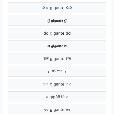
✡✡ gigante ✡✡
₫ 𝖌𝖎𝖌𝖆𝖓𝖙𝖊 ₫
₫₫ gigante ₫₫
श 𝖌𝖎𝖌𝖆𝖓𝖙𝖊 श
शश gigante शश
∩ ᵍⁱᵍᵃⁿᵗᵉ ∩
∩∩ gigante ∩∩
ভ gïgåñ†ê ভ
ভভ gigante ভভ