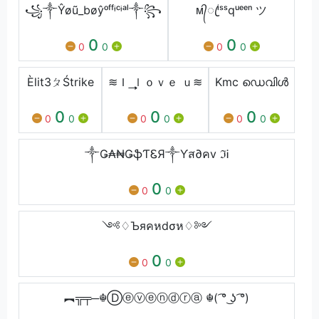
꧁༒Ŷøũ_bøŷᵒᶠᶠᶤᶜᶤᵃˡ༒꧂
ᴍ᭄ꦿⁱˢˢqᵘᵉᵉⁿ ツ
0
0
0
0
0
0
Èlit3ㄆŚtrike
≋Ｉ ͢͢͢ｌｏｖｅ ｕ≋
Kmc ഡെവിൾ
0
0
0
0
0
0
0
0
0
༒Ǥ₳₦ǤֆƬᏋЯ༒Ƴส∂คv ℑᎥ
0
0
0
༺♢Ъяคหdσห♢༻
0
0
0
︻╦╤─☬Ⓓⓔⓥⓔⓝⓓⓡⓐ ☬( ͡° ͜ʖ ͡°)