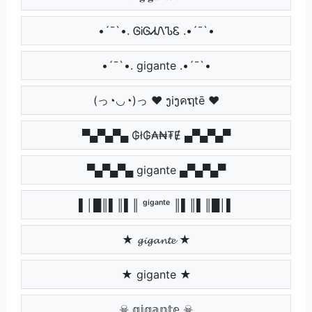
•´¯`•. ᎶᎥᎶᏗᏁᏖᏋ .•´¯`•
•´¯`•. gigante .•´¯`•
(っ◔◡◔)っ ♥ ງiງคຖtē ♥
▀▄▀▄▀▄ ₲ł₲₳₦₮Ɇ ▄▀▄▀▄▀
▀▄▀▄▀▄ gigante ▄▀▄▀▄▀
▌│█║▌║▌║ ᵍⁱᵍᵃⁿᵗᵉ ║▌║▌║█│▌
★ 𝓰𝓲𝓰𝓪𝓷𝓽𝓮 ★
★ gigante ★
☠ 𝕘𝕚𝕘𝕒𝕟𝕥𝕖 ☠