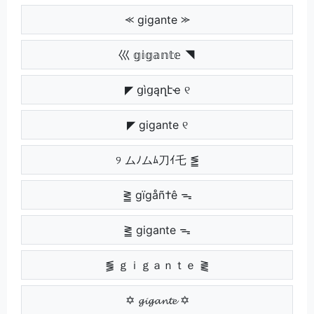
⪻ gigante ⪼
巛 𝕘𝕚𝕘𝕒𝕟𝕥𝕖 ◥
◤ ցìցąղէҽ ୧
◤ gigante ୧
୨ ムﾉムﾑ刀ｲ乇 ⪑
⪒ gïgåñ†ê ᯓ
⪒ gigante ᯓ
⪓ ｇｉｇａｎｔｅ ⪔
✡ 𝓰𝓲𝓰𝓪𝓷𝓽𝓮 ✡