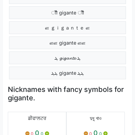
ौौ gigante ौौ
ள ｇｉｇａｎｔｅ ள
ளள gigante ளள
ܔ 𝓰𝓲𝓰𝓪𝓷𝓽𝓮 ܔ
ܔܔ gigante ܔܔ
Nicknames with fancy symbols for
gigante.
ਡੀਫਾਲਟਰ
দুধু খাও
0
0
0
0
0
0