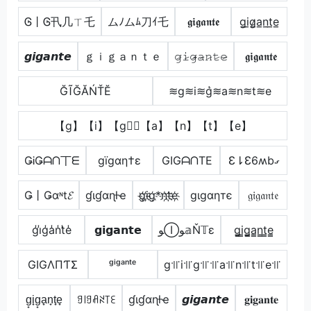
Ꮆ丨Ꮆ卂几ㄒ乇
ムﾉムﾑ刀ｲ乇
𝖌𝖎𝖌𝖆𝖓𝖙𝖊
g̲i̲g̷̲a̲n̲t̲e̲
𝙜𝙞𝙜𝙖𝙣𝙩𝙚
ｇｉｇａｎｔｅ
𝚐̷𝚒̷𝚐̷̴𝚊̷𝚗̷𝚝̷𝚎̷
𝖌𝖎𝖌𝖆𝖓𝖙𝖊
ĞĨĞĂŃŤĔ
≋g≋i≋g͛≋a≋n≋t≋e
【g】【i】【g】⃣【a】【n】【t】【e】
ǤᎥǤᗩᑎ丅ᗴ
gïgαη†ε
GIGᗩᑎTE
Ɛ⇂Ɛ6ʍbގ
Ǥ丨Ǥαᶰt𝓔
ɠιɠαɳƚҽ
g҉i҉g҉*n҉t҉e҉
gιgαηтє
𝔤𝔦𝔤𝔞𝔫𝔱𝔢
g̾i̾g̾a̾n̾t̾e̾
𝗴𝗶𝗴𝗮𝗻𝘁𝗲
ﻮⒾﻮ𝕒Ň𝕋ε
g̳i̳g̳̲a̳n̳t̳e̳
GIGΛПƬΣ
ᵍⁱᵍᵃⁿᵗᵉ
g꜉꜍i꜉꜍g꜉꜍꜉꜍a꜉꜍n꜉꜍t꜉꜍e꜉꜍
g̟i̟g̟a̟n̟t̟e̟
ꍌ꒐ꍌꋬꋊ꓄ꏂ
ɠιɠαɳƚҽ
𝙜𝙞𝙜𝙖𝙣𝙩𝙚
𝐠𝐢𝐠𝐚𝐧𝐭𝐞