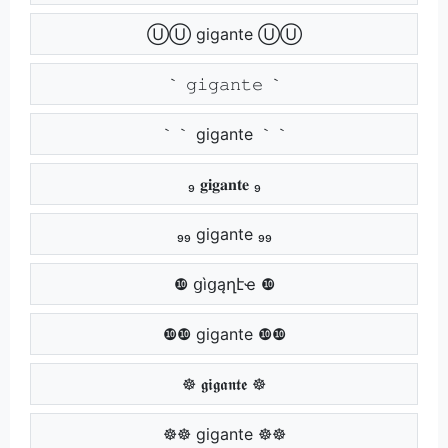
ⓊⓊ gigante ⓊⓊ
｀ 𝚐𝚒𝚐𝚊𝚗𝚝𝚎 ｀
｀｀ gigante ｀｀
₉ 𝐠𝐢𝐠𝐚𝐧𝐭𝐞 ₉
₉₉ gigante ₉₉
❿ ցìցąղէҽ ❿
❿❿ gigante ❿❿
☸ 𝖌𝖎𝖌𝖆𝖓𝖙𝖊 ☸
☸☸ gigante ☸☸