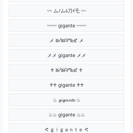
〰 ムﾉムﾑ刀ｲ乇 〰
〰〰 gigante 〰〰
メ ᘜᓰᘜᗩᘉᖶᘿ メ
メメ gigante メメ
♰ ᘜᓰᘜᗩᘉᖶᘿ ♰
♰♰ gigante ♰♰
♨ 𝓰𝓲𝓰𝓪𝓷𝓽𝓮 ♨
♨♨ gigante ♨♨
ᕙ ｇｉｇａｎｔｅ ᕙ