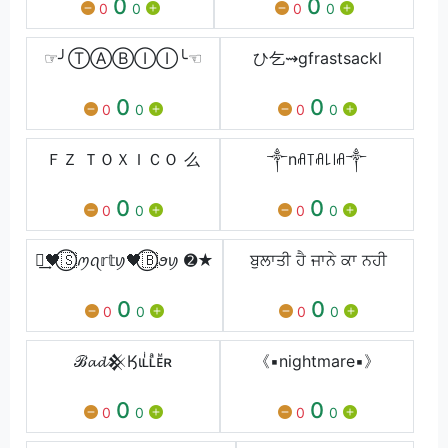
0
0
0
0
0
0
☞╯ⓉⒶⒷⒾⒾ╰☜
ひ乞⇝gfrastsackl
0
0
0
0
0
0
ＦＺ ＴＯＸＩＣＯ 么
༒nꋬ꓄ꋬ꒒꒐ꋬ༒
0
0
0
0
0
0
༒͢🖤⃝🇸ꪑꪖ𝕣𝕥ꪗ🖤⃝🇧ꪮꪗ ➋★
ਬੁਲਾਤੀ ਹੈ ਜਾਨੇ ਕਾ ਨਹੀ
0
0
0
0
0
0
ℬ𝓪𝓭𒆜Ӄιʟͥʟͣᴇᷟʀ
《▪︎nightmare▪︎》
0
0
0
0
0
0