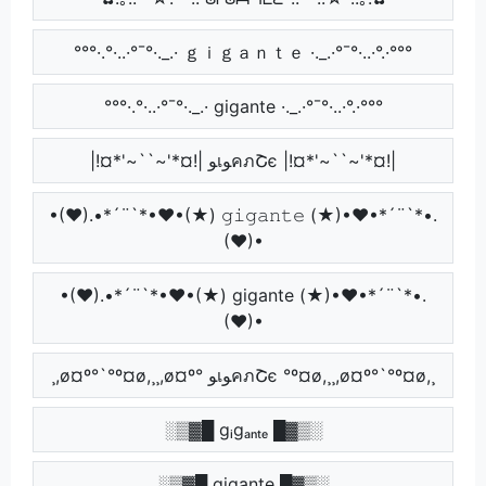
°°°·.°·..·°¯°·._.· ｇｉｇａｎｔｅ ·._.·°¯°·..·°.·°°°
°°°·.°·..·°¯°·._.· gigante ·._.·°¯°·..·°.·°°°
|!¤*'~``~'*¤!| ﻮเﻮคภՇє |!¤*'~``~'*¤!|
•(♥).•*´¨`*•♥•(★) 𝚐𝚒𝚐𝚊𝚗𝚝𝚎 (★)•♥•*´¨`*•.
(♥)•
•(♥).•*´¨`*•♥•(★) gigante (★)•♥•*´¨`*•.
(♥)•
¸,ø¤º°`°º¤ø,¸¸,ø¤º° ﻮเﻮคภՇє °º¤ø,¸¸,ø¤º°`°º¤ø,¸
░▒▓█ gᵢgₐₙₜₑ █▓▒░
░▒▓█ gigante █▓▒░