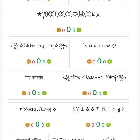
★ ᭄ⓀⒾⓈⓈ♡ⓂⒺ☯乂
0
0
0
꧁☆ҍӀմҽ ժɾąցօղ☆꧂
`s ʜ ᴀ ᴅ ᴏ ᴡ ツ
0
0
0
0
0
0
হার্ট হ্যাকার
꧁༒☬ᶦᶰᵈ᭄aᴊᴀʏ⋆ᴷᶦˡˡᵉʳ☬༒꧂
0
0
0
0
0
0
🔸Ⲙⲟⲥⲏⲓ 𝓙𐌵ⲛⲓⲟꞅ🔸
《Ｍ１８８７|Ｋｉｎｇ》
0
0
0
0
0
0