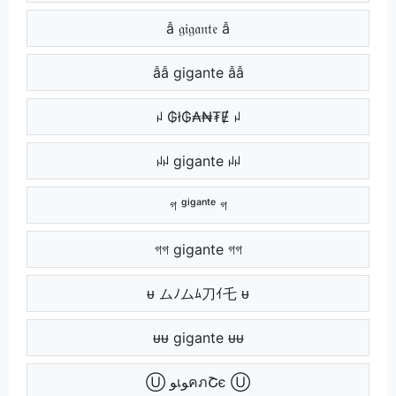
ẫ 𝔤𝔦𝔤𝔞𝔫𝔱𝔢 ẫ
ẫẫ gigante ẫẫ
ꈤ ₲ł₲₳₦₮Ɇ ꈤ
ꈤꈤ gigante ꈤꈤ
গ ᵍⁱᵍᵃⁿᵗᵉ গ
গগ gigante গগ
ᵾ ムﾉムﾑ刀ｲ乇 ᵾ
ᵾᵾ gigante ᵾᵾ
Ⓤ ﻮเﻮคภՇє Ⓤ