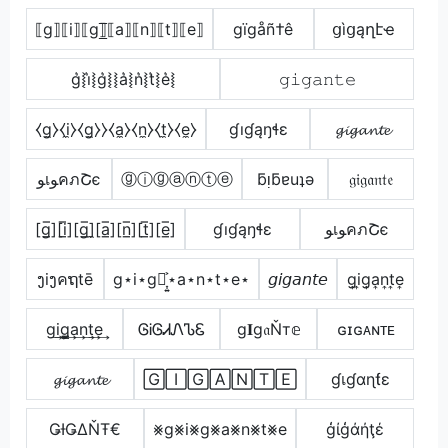
⟦g⟧⟦i⟧⟦g⟧̲̅⟦a⟧⟦n⟧⟦t⟧⟦e⟧
gïgåñ†ê
ցìցąղէҽ
g͛⦚i͛⦚g͛⦚⦚a͛⦚n͛⦚t͛⦚e͛⦚
𝚐𝚒𝚐𝚊𝚗𝚝𝚎
⧼g̼⧽⧼i̼⧽⧼g̼⧽⧽⧼a̼⧽⧼n̼⧽⧼t̼⧽⧼e̼⧽
ɠıɠąŋɬɛ
𝓰𝓲𝓰𝓪𝓷𝓽𝓮
ﻮเﻮคภՇє
ⓖⓘⓖⓐⓝⓣⓔ
ƃᴉƃɐuʇǝ
𝔤𝔦𝔤𝔞𝔫𝔱𝔢
[g̲̅][i̲̅][g̲̅]̼[a̲̅][n̲̅][t̲̅][e̲̅]
ɠıɠąŋɬɛ
ﻮเﻮคภՇє
ງiງคຖtē
g⋆i⋆g⋆͎͍͐⋆a⋆n⋆t⋆e⋆
𝘨𝘪𝘨𝘢𝘯𝘵𝘦
g͎i͎g͎a͎n͎t͎e͎
g͢i͢g̳͢a͢n͢t͢e͢
ᎶᎥᎶᏗᏁᏖᏋ
g𝐈g𝔞Ňт𝕖
ɢɪɢᴀɴᴛᴇ
𝓰𝓲𝓰𝓪𝓷𝓽𝓮
🄶🄸🄶🄰🄽🅃🄴
ɠเɠαɳƭε
ǤƗǤΔŇŦ€
⨳g⨳i⨳g⨳a⨳n⨳t⨳e
ģίģάήţέ