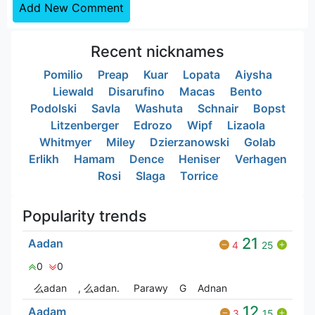
Add New Comment
Recent nicknames
Pomilio
Preap
Kuar
Lopata
Aiysha
Liewald
Disarufino
Macas
Bento
Podolski
Savla
Washuta
Schnair
Bopst
Litzenberger
Edrozo
Wipf
Lizaola
Whitmyer
Miley
Dzierzanowski
Golab
Erlikh
Hamam
Dence
Heniser
Verhagen
Rosi
Slaga
Torrice
Popularity trends
21
Aadan
4
25
0
0
么adan
, 么adan.
Parawy
G
Adnan
12
Aadam
3
15