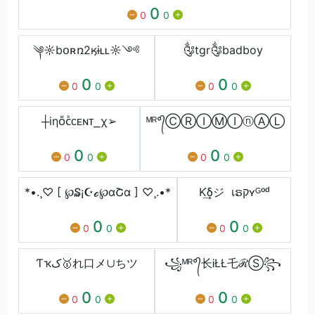
0
0
0
༆☼bօʀռ2ӄɨʟʟ☼༺
༂tgr༂badboy
0
0
0
0
0
0
┼iηᴏᷟᴄᷢᴄᴇɴᴛ⎯χ⁩➢
ᴹᴿ°᭄ⒸⓇⒾⓂⒾⓝⒶⓁ
0
0
0
0
0
0
*•.¸♡ [ ℘₷¡☪ℴ℘αՇα ] ♡¸.•*
Ƙ͢δジ เຣקʏᴳᵒᵈ
0
0
0
0
0
0
Ƭҡک🥇れ口メ∪ちツ
꧁ᴹᴿ°᭄⻓ᎥŁŁ乇ℛⓈ꧂
0
0
0
0
0
0