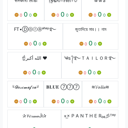
संस्कारी लौंडा
T͢ɴ🥀⎊⍣Ⲙꫀⲓ⍣⎊
ꪝꪝa
0
0
0
0
0
0
0
0
0
FᎢ•Ⓓⓞⓡⓐᵃʰᵃʸ࿐
জুতাদিয়ে মার।। নাম
0
0
0
0
0
0
☝الله أكبر ♥️
༄s ᭄࿐ＴＡＩＬＯＲ࿐
0
0
0
0
0
0
⩻𝓓𝓮𝓼𝓲𝓶𝓪𝓯𝓲𝓪⩼
𝐁𝐋𝐔𝐄 ⑦⑦⑦
≋𝓥𝓪𝓵𝓵𝓮≋
0
0
0
0
0
0
0
0
0
✰𝒱𝑒𝓇𝓂𝒶ᒎᎥ✰
×͜× P A N T H E R₀₆彡ᵀºʸ