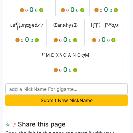
0
0
0
0
0
0
0
0
0
ʟʙ°᭄ʝυɳαყҽԃツ
∉anคhys∌
【ƑƑ】 Ƒᵁᴿᶐᴀᴫ
0
0
0
0
0
0
0
0
0
ᵀˢＭＥＸϟＣＡＮＯღᎷ
0
0
0
Submit New NickName
Share this page
☆
ﾟ
.
*
Copy the link to this page and share it with your