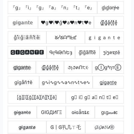
『g』『i』『g』『a』『n』『t』『e』
ɠιɠαɳƚҽ
𝕘𝕚𝕘𝕒𝕟𝕥𝕖
♥g♥i♥g͛♥a♥n♥t♥e
g͓̽i͓̽g͓̽̾a͓̽n͓̽t͓̽e͓̽
g̊⫶i̊⫶g̊⫶⫶å⫶n̊⫶t̊⫶e̊⫶
ᘜᓰᘜᗩᘉᖶᘿ
ｇｉｇａｎｔｅ
🅶🅸🅶🅰🅽🆃🅴
ԳɿԳԹՌԵȝ
g͆i͆g͆a͆n͆t͆e͆
ງiງคຖtē
g҉i҉g҉a҉n҉t҉e҉
g͓̽i͓̽g͓̽a͓̽n͓̽t͓̽e͓̽
૭ɿ૭คՈ੮૯
gⒾgᵃηтⒺ
gïgåñ†ê
g∿i∿g∿∿a∿n∿t∿e∿
g̼i̼g̼a̼n̼t̼e̼
⦏ĝ⦎⦏î⦎⦏ĝ⦎⦎⦏â⦎⦏n̂⦎⦏t̂⦎⦏ê⦎
g⃣ i⃣ g⃣ a⃣ n⃣ t⃣ e⃣
g̴i̴g̴̶a̴n̴t̴e̴
GIGДИΓΞ
ɢɨɢǟռȶɛ
gเg𝒶𝓃𝐭є
g̷i̷g̷a̷n̷t̷e̷
Ꮆ丨Ꮆ卂几ㄒ乇
𝓖𝕚𝓖คℕ𝓉ⓔ