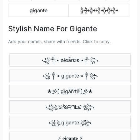
g̶i̶g̶a̶n̶t̶e̶
g͎͍͐￫i͎͍͐￫g͎͍͐￫￫a͎͍͐￫n͎͍͐￫t͎͍͐￫e͎͍͐￫
Stylish Name For Gigante
Add your names, share with friends. Click to copy.
꧁༒• ɢɨɢǟռȶɛ •༒꧂
꧁༒• gigante •༒꧂
★彡[ gïgåñ†ê ]彡★
꧁ঔৣ ᘜᓰᘜᗩᘉᖶᘿ ঔৣ꧂
꧁ঔৣ gigante ঔৣ꧂
⚡ 𝐠𝐢𝐠𝐚𝐧𝐭𝐞 ⚡